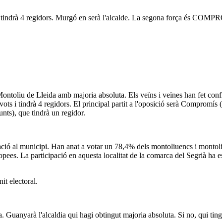
 tindrà 4 regidors. Murgó en serà l'alcalde. La segona força és COMP
ntoliu de Lleida amb majoria absoluta. Els veïns i veïnes han fet con
ts i tindrà 4 regidors. El principal partit a l'oposició serà Compromí
unts), que tindrà un regidor.
ació al municipi. Han anat a votar un 78,4% dels montoliuencs i montoliu
pees. La participació en aquesta localitat de la comarca del Segrià ha es
it electoral.
a. Guanyarà l'alcaldia qui hagi obtingut majoria absoluta. Si no, qui tin