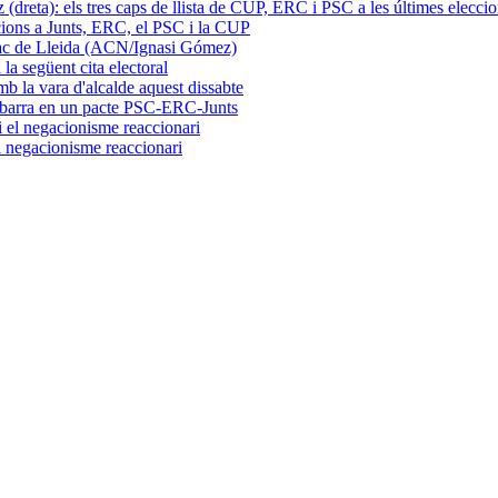
cions a Junts, ERC, el PSC i la CUP
la següent cita electoral
embarra en un pacte PSC-ERC-Junts
el negacionisme reaccionari