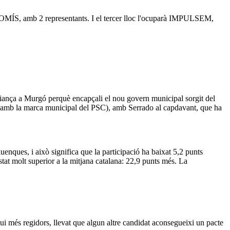
ROMÍS, amb 2 representants. I el tercer lloc l'ocuparà IMPULSEM,
fiança a Murgó perquè encapçali el nou govern municipal sorgit del
s (amb la marca municipal del PSC), amb Serrado al capdavant, que ha
enques, i això significa que la participació ha baixat 5,2 punts
tat molt superior a la mitjana catalana: 22,9 punts més. La
gui més regidors, llevat que algun altre candidat aconsegueixi un pacte