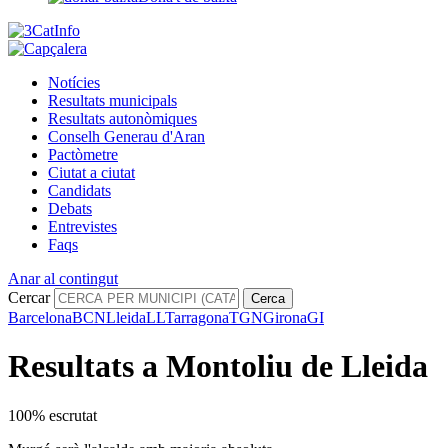
Notícies
Resultats municipals
Resultats autonòmiques
Conselh Generau d'Aran
Pactòmetre
Ciutat a ciutat
Candidats
Debats
Entrevistes
Faqs
Anar al contingut
Cercar
Cerca
Barcelona
BCN
Lleida
LL
Tarragona
TGN
Girona
GI
Resultats a Montoliu de Lleida
100% escrutat