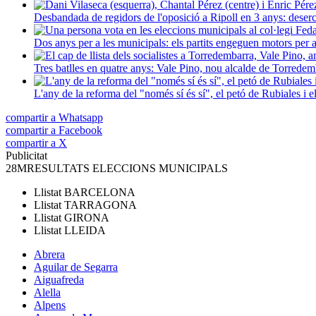
Desbandada de regidors de l'oposició a Ripoll en 3 anys: deser
Dos anys per a les municipals: els partits engeguen motors per a 
Tres batlles en quatre anys: Vale Pino, nou alcalde de Torred
L'any de la reforma del "només sí és sí", el petó de Rubiales i 
compartir a Whatsapp
compartir a Facebook
compartir a X
Publicitat
28M
RESULTATS ELECCIONS MUNICIPALS
Llistat
BARCELONA
Llistat
TARRAGONA
Llistat
GIRONA
Llistat
LLEIDA
Abrera
Aguilar de Segarra
Aiguafreda
Alella
Alpens