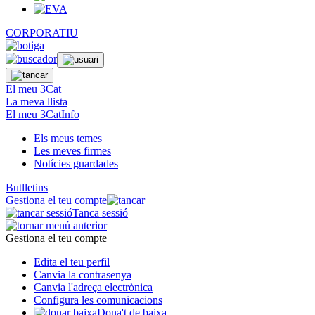
CORPORATIU
El meu 3Cat
La meva llista
El meu 3CatInfo
Els meus temes
Les meves firmes
Notícies guardades
Butlletins
Gestiona el teu compte
Tanca sessió
Gestiona el teu compte
Edita el teu perfil
Canvia la contrasenya
Canvia l'adreça electrònica
Configura les comunicacions
Dona't de baixa