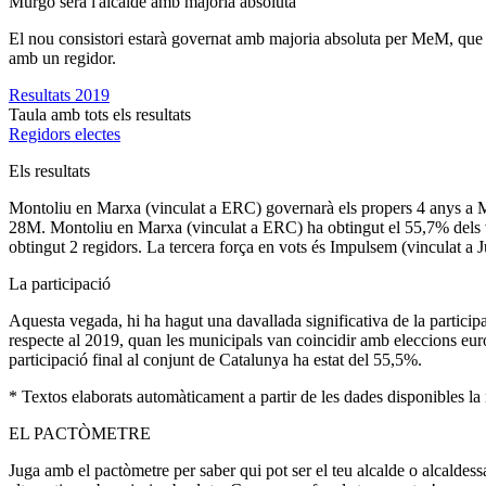
Murgó serà l'alcalde amb majoria absoluta
El nou consistori estarà governat amb majoria absoluta per MeM, que
amb un regidor.
Resultats 2019
Taula amb tots els resultats
Regidors electes
Els resultats
Montoliu en Marxa (vinculat a ERC) governarà els propers 4 anys a Mo
28M. Montoliu en Marxa (vinculat a ERC) ha obtingut el 55,7% dels vo
obtingut 2 regidors. La tercera força en vots és Impulsem (vinculat a J
La participació
Aquesta vegada, hi ha hagut una davallada significativa de la particip
respecte al 2019, quan les municipals van coincidir amb eleccions euro
participació final al conjunt de Catalunya ha estat del 55,5%.
* Textos elaborats automàticament a partir de les dades disponibles la n
EL PACTÒMETRE
Juga amb el pactòmetre per saber qui pot ser el teu alcalde o alcaldess