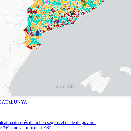
A CATALUNYA
acte 3+1 que va arraconar ERC