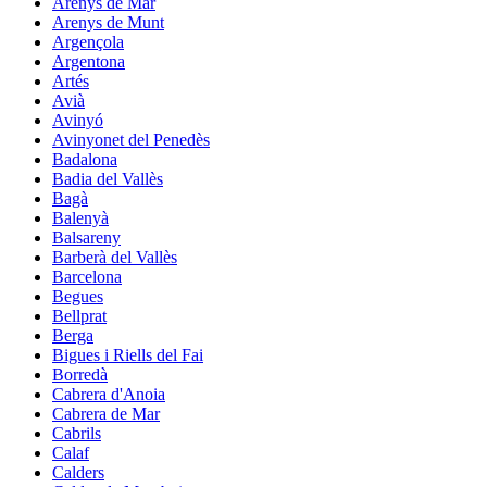
Arenys de Mar
Arenys de Munt
Argençola
Argentona
Artés
Avià
Avinyó
Avinyonet del Penedès
Badalona
Badia del Vallès
Bagà
Balenyà
Balsareny
Barberà del Vallès
Barcelona
Begues
Bellprat
Berga
Bigues i Riells del Fai
Borredà
Cabrera d'Anoia
Cabrera de Mar
Cabrils
Calaf
Calders