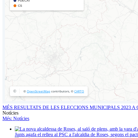
MÉS RESULTATS DE LES ELECCIONS MUNICIPALS 2023 
Notícies
Més
: Notícies
Junts agafa el relleu al PSC a l'alcaldia de Roses, segons el p