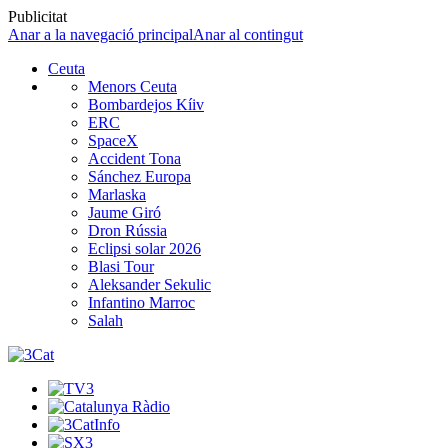
Publicitat
Anar a la navegació principal
Anar al contingut
Ceuta
Menors Ceuta
Bombardejos Kíiv
ERC
SpaceX
Accident Tona
Sánchez Europa
Marlaska
Jaume Giró
Dron Rússia
Eclipsi solar 2026
Blasi Tour
Aleksander Sekulic
Infantino Marroc
Salah