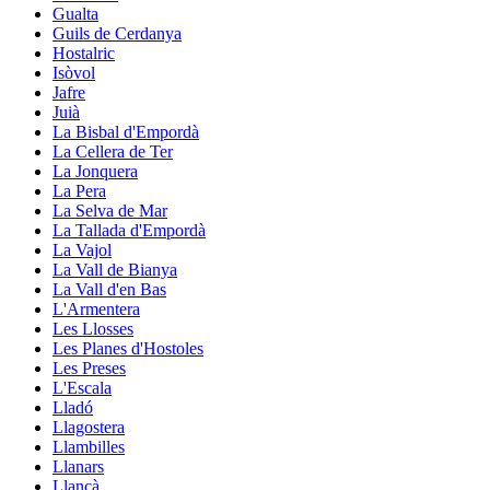
Gualta
Guils de Cerdanya
Hostalric
Isòvol
Jafre
Juià
La Bisbal d'Empordà
La Cellera de Ter
La Jonquera
La Pera
La Selva de Mar
La Tallada d'Empordà
La Vajol
La Vall de Bianya
La Vall d'en Bas
L'Armentera
Les Llosses
Les Planes d'Hostoles
Les Preses
L'Escala
Lladó
Llagostera
Llambilles
Llanars
Llançà