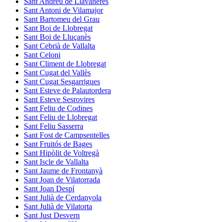
Sant Andreu de Llavaneres
Sant Antoni de Vilamajor
Sant Bartomeu del Grau
Sant Boi de Llobregat
Sant Boi de Lluçanès
Sant Cebrià de Vallalta
Sant Celoni
Sant Climent de Llobregat
Sant Cugat del Vallès
Sant Cugat Sesgarrigues
Sant Esteve de Palautordera
Sant Esteve Sesrovires
Sant Feliu de Codines
Sant Feliu de Llobregat
Sant Feliu Sasserra
Sant Fost de Campsentelles
Sant Fruitós de Bages
Sant Hipòlit de Voltregà
Sant Iscle de Vallalta
Sant Jaume de Frontanyà
Sant Joan de Vilatorrada
Sant Joan Despí
Sant Julià de Cerdanyola
Sant Julià de Vilatorta
Sant Just Desvern