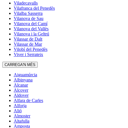
Viladecavalls
Vilafranca del Penedès
Vilalba Sasserra
Vilanova de Sau
Vilanova del Camí
Vilanova del Vallès
Vilanova i la Geltrú
Vilassar de Dalt
Vilassar de Mar
Vilobí del Penedès
Viver i Serrateix
CARREGA'N MÉS
Aiguamúrcia
Albinyana
Alcanar
Alcover
Aldover
Alfara de Carles
Alforja
Alió
Almoster
Altafulla
Amposta