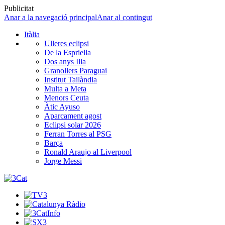
Publicitat
Anar a la navegació principal
Anar al contingut
Itàlia
Ulleres eclipsi
De la Espriella
Dos anys Illa
Granollers Paraguai
Institut Tailàndia
Multa a Meta
Menors Ceuta
Àtic Ayuso
Aparcament agost
Eclipsi solar 2026
Ferran Torres al PSG
Barça
Ronald Araujo al Liverpool
Jorge Messi