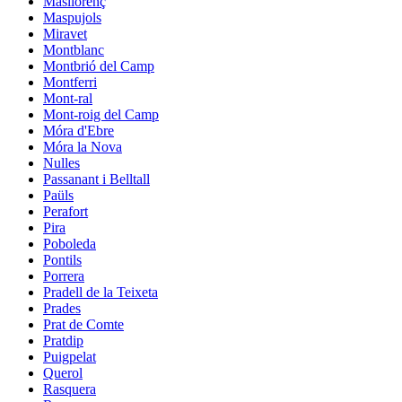
Masllorenç
Maspujols
Miravet
Montblanc
Montbrió del Camp
Montferri
Mont-ral
Mont-roig del Camp
Móra d'Ebre
Móra la Nova
Nulles
Passanant i Belltall
Paüls
Perafort
Pira
Poboleda
Pontils
Porrera
Pradell de la Teixeta
Prades
Prat de Comte
Pratdip
Puigpelat
Querol
Rasquera