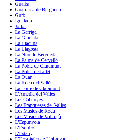
Gualba
Guardiola de Berguedà
Gurb
Igualada
Jorba
La Garriga
La Granada
La Llacuna
La Llagosta
La Nou de Berguedà
La Palma de Cervelló
La Pobla de Claramunt
La Pobla de Lillet
La Quar
La Roca del Vallès
La Torre de Claramunt
L'Ametlla del Vallès
Les Cabanyes
Les Franqueses del Vallès
Les Masies de Roda
Les Masies de Voltregà
L'Espunyola
L'Esquirol
L'Estany
L'Hospitalet de Llobregat