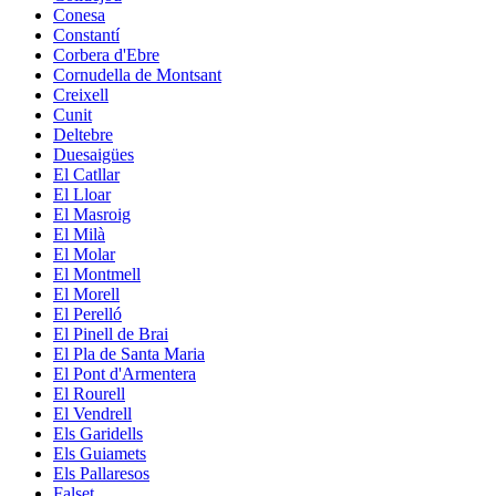
Conesa
Constantí
Corbera d'Ebre
Cornudella de Montsant
Creixell
Cunit
Deltebre
Duesaigües
El Catllar
El Lloar
El Masroig
El Milà
El Molar
El Montmell
El Morell
El Perelló
El Pinell de Brai
El Pla de Santa Maria
El Pont d'Armentera
El Rourell
El Vendrell
Els Garidells
Els Guiamets
Els Pallaresos
Falset