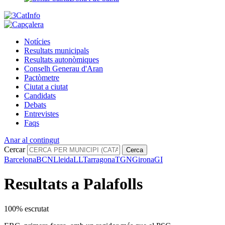
Notícies
Resultats municipals
Resultats autonòmiques
Conselh Generau d'Aran
Pactòmetre
Ciutat a ciutat
Candidats
Debats
Entrevistes
Faqs
Anar al contingut
Cercar
Cerca
Barcelona
BCN
Lleida
LL
Tarragona
TGN
Girona
GI
Resultats a Palafolls
100% escrutat