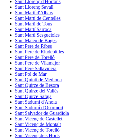
Sant Llorenç d'Hortons
Sant Llorenç Savall
Sant Martí d'Albars
Sant Martí de Centelles
Sant Martí de Tous
Sant Martí Sarroca
Sant Martí Sesgueioles
Sant Mateu de Bages
Sant Pere de Ribes
Sant Pere de Riudebitlles
Sant Pere de Torelló
Sant Pere de Vilamajor
Sant Pere Sallavinera
Sant Pol de Mar
Sant Quintí de Mediona
Sant Quirze de Besora
Sant Quirze del Vallès
Sant Quirze Safaja
Sant Sadurní d'Anoia
Sant Sadurní d'Osormort
Sant Salvador de Guardiola
Sant Vicenç de Castellet
Sant Vicenç de Montalt
Sant Vicenç de Torelló
Sant Vicenç dels Horts