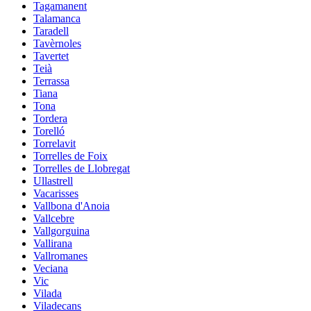
Tagamanent
Talamanca
Taradell
Tavèrnoles
Tavertet
Teià
Terrassa
Tiana
Tona
Tordera
Torelló
Torrelavit
Torrelles de Foix
Torrelles de Llobregat
Ullastrell
Vacarisses
Vallbona d'Anoia
Vallcebre
Vallgorguina
Vallirana
Vallromanes
Veciana
Vic
Vilada
Viladecans