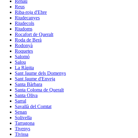
Renau
Reus
Riba-roja d'Ebre
Riudecanyes
Riudecols
Riudoms
Rocafort de Queralt
Roda de Berà
Rodonyà
Roquetes
Salomó
Salou
La Ràpita
Sant Jaume dels Domenys
Sant Jaume d'Enveja
Santa Bàrbara
Santa Coloma de Queralt
Santa Oliva
Sarral
Savallà del Comtat
Senan
Solivella
Tarragona
Tivenys
Tivissa