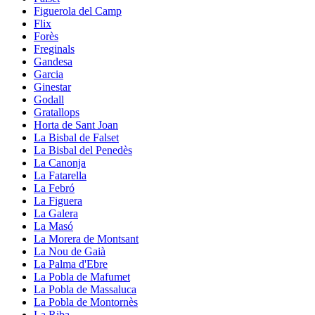
Figuerola del Camp
Flix
Forès
Freginals
Gandesa
Garcia
Ginestar
Godall
Gratallops
Horta de Sant Joan
La Bisbal de Falset
La Bisbal del Penedès
La Canonja
La Fatarella
La Febró
La Figuera
La Galera
La Masó
La Morera de Montsant
La Nou de Gaià
La Palma d'Ebre
La Pobla de Mafumet
La Pobla de Massaluca
La Pobla de Montornès
La Riba