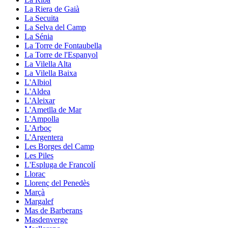
La Riera de Gaià
La Secuita
La Selva del Camp
La Sénia
La Torre de Fontaubella
La Torre de l'Espanyol
La Vilella Alta
La Vilella Baixa
L'Albiol
L'Aldea
L'Aleixar
L'Ametlla de Mar
L'Ampolla
L'Arboç
L'Argentera
Les Borges del Camp
Les Piles
L'Espluga de Francolí
Llorac
Llorenç del Penedès
Marçà
Margalef
Mas de Barberans
Masdenverge