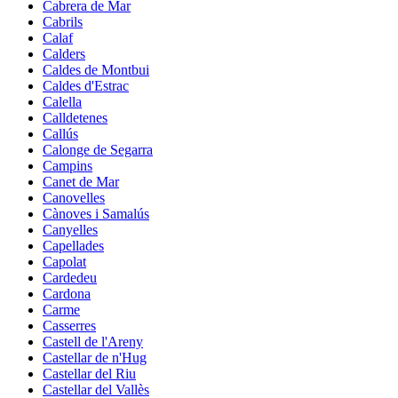
Cabrera de Mar
Cabrils
Calaf
Calders
Caldes de Montbui
Caldes d'Estrac
Calella
Calldetenes
Callús
Calonge de Segarra
Campins
Canet de Mar
Canovelles
Cànoves i Samalús
Canyelles
Capellades
Capolat
Cardedeu
Cardona
Carme
Casserres
Castell de l'Areny
Castellar de n'Hug
Castellar del Riu
Castellar del Vallès