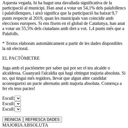
Aquesta vegada, hi ha hagut una davallada significativa de la
participació al municipi. Han anat a votar un 54,1% dels palafollencs
i palafollenques, i això significa que la participació ha baixat 9,7
punts respecte al 2019, quan les municipals van coincidir amb
eleccions europees. Si ens fixem en el global de Catalunya, han anat
a votar un 55,5% dels ciutadans amb dret a vot. 1,4 punts més que a
Palafolls.
* Textos elaborats automàticament a partir de les dades disponibles
la nit electoral.
EL PACTÒMETRE
Juga amb el pactòmetre per saber qui pot ser el teu alcalde o
alcaldessa. Guanyarà l'alcaldia qui hagi obtingut majoria absoluta. Si
no, qui tingui més regidors, llevat que algun altre candidat
aconsegueixi un pacte alternatiu amb majoria absoluta. Comença a
fer els teus pactes!
Escull:
Escull:
Escull:
REINICIA
REFRESCA
DADES
MAJORIA ABSOLUTA