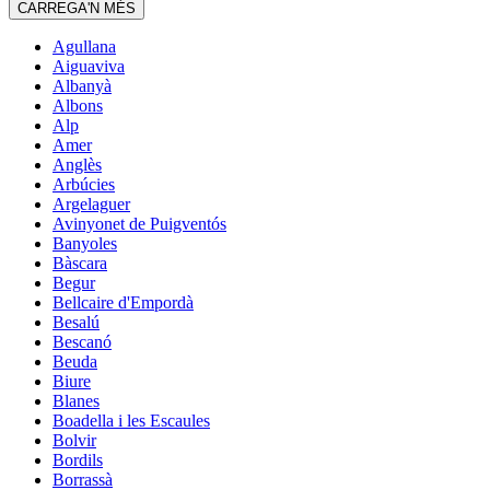
CARREGA'N MÉS
Agullana
Aiguaviva
Albanyà
Albons
Alp
Amer
Anglès
Arbúcies
Argelaguer
Avinyonet de Puigventós
Banyoles
Bàscara
Begur
Bellcaire d'Empordà
Besalú
Bescanó
Beuda
Biure
Blanes
Boadella i les Escaules
Bolvir
Bordils
Borrassà