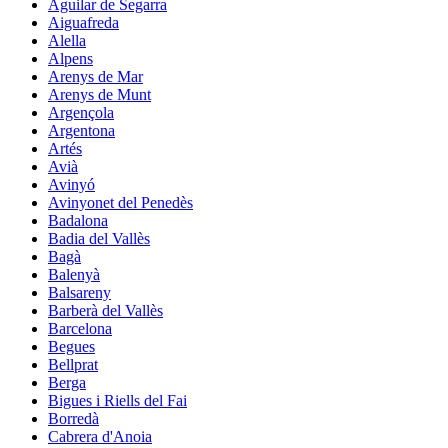
Aguilar de Segarra
Aiguafreda
Alella
Alpens
Arenys de Mar
Arenys de Munt
Argençola
Argentona
Artés
Avià
Avinyó
Avinyonet del Penedès
Badalona
Badia del Vallès
Bagà
Balenyà
Balsareny
Barberà del Vallès
Barcelona
Begues
Bellprat
Berga
Bigues i Riells del Fai
Borredà
Cabrera d'Anoia