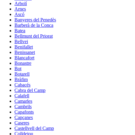
Arbolí
Arnes
Ascó
Banyeres del Penedès
Barberà de la Conca
Batea
Bellmunt del Priorat
Bellvei
Benifallet
Benissanet
Blancafort
Bonastre
Bot
Botarell
Bràfim
Cabacés
Cabra del Camp
Calafell
Camarles
Cambrils
Capafonts
Capçanes
Caseres
Castellvell del Camp
Colldejou