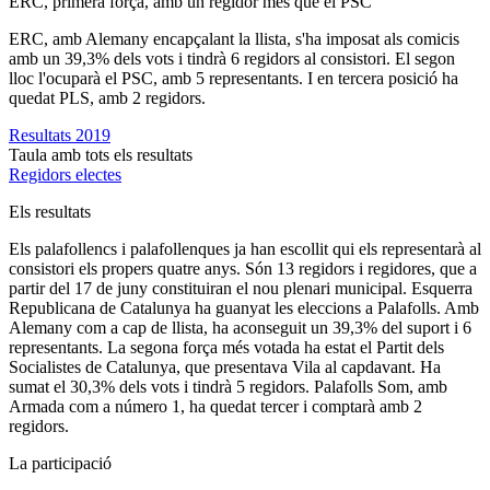
ERC, primera força, amb un regidor més que el PSC
ERC, amb Alemany encapçalant la llista, s'ha imposat als comicis
amb un 39,3% dels vots i tindrà 6 regidors al consistori. El segon
lloc l'ocuparà el PSC, amb 5 representants. I en tercera posició ha
quedat PLS, amb 2 regidors.
Resultats 2019
Taula amb tots els resultats
Regidors electes
Els resultats
Els palafollencs i palafollenques ja han escollit qui els representarà al
consistori els propers quatre anys. Són 13 regidors i regidores, que a
partir del 17 de juny constituiran el nou plenari municipal. Esquerra
Republicana de Catalunya ha guanyat les eleccions a Palafolls. Amb
Alemany com a cap de llista, ha aconseguit un 39,3% del suport i 6
representants. La segona força més votada ha estat el Partit dels
Socialistes de Catalunya, que presentava Vila al capdavant. Ha
sumat el 30,3% dels vots i tindrà 5 regidors. Palafolls Som, amb
Armada com a número 1, ha quedat tercer i comptarà amb 2
regidors.
La participació