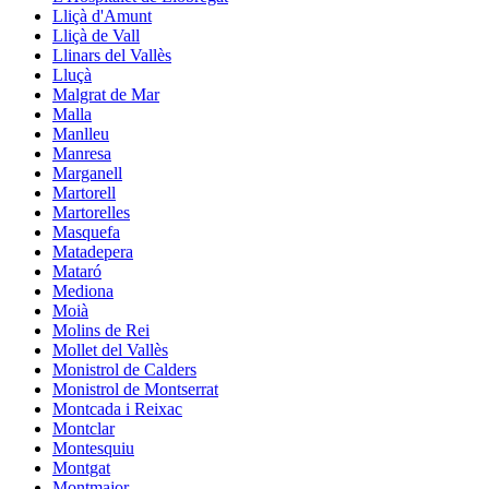
Lliçà d'Amunt
Lliçà de Vall
Llinars del Vallès
Lluçà
Malgrat de Mar
Malla
Manlleu
Manresa
Marganell
Martorell
Martorelles
Masquefa
Matadepera
Mataró
Mediona
Moià
Molins de Rei
Mollet del Vallès
Monistrol de Calders
Monistrol de Montserrat
Montcada i Reixac
Montclar
Montesquiu
Montgat
Montmajor