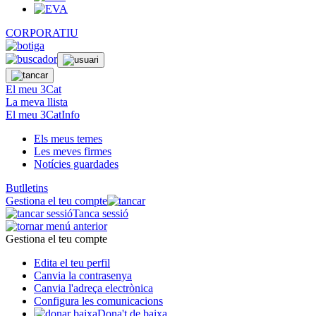
CORPORATIU
El meu 3Cat
La meva llista
El meu 3CatInfo
Els meus temes
Les meves firmes
Notícies guardades
Butlletins
Gestiona el teu compte
Tanca sessió
Gestiona el teu compte
Edita el teu perfil
Canvia la contrasenya
Canvia l'adreça electrònica
Configura les comunicacions
Dona't de baixa