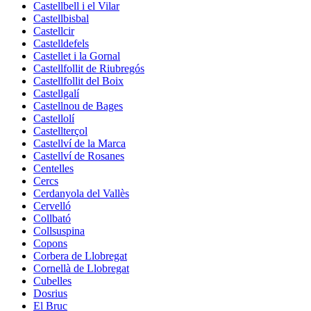
Castellbell i el Vilar
Castellbisbal
Castellcir
Castelldefels
Castellet i la Gornal
Castellfollit de Riubregós
Castellfollit del Boix
Castellgalí
Castellnou de Bages
Castellolí
Castellterçol
Castellví de la Marca
Castellví de Rosanes
Centelles
Cercs
Cerdanyola del Vallès
Cervelló
Collbató
Collsuspina
Copons
Corbera de Llobregat
Cornellà de Llobregat
Cubelles
Dosrius
El Bruc