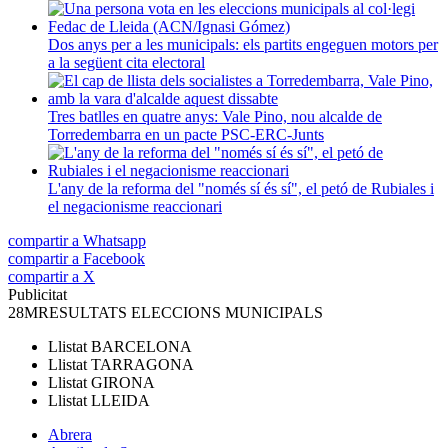
Dos anys per a les municipals: els partits engeguen motors per
a la següent cita electoral
Tres batlles en quatre anys: Vale Pino, nou alcalde de
Torredembarra en un pacte PSC-ERC-Junts
L'any de la reforma del "només sí és sí", el petó de Rubiales i
el negacionisme reaccionari
compartir a Whatsapp
compartir a Facebook
compartir a X
Publicitat
28M
RESULTATS ELECCIONS MUNICIPALS
Llistat
BARCELONA
Llistat
TARRAGONA
Llistat
GIRONA
Llistat
LLEIDA
Abrera