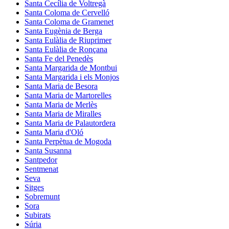
Santa Cecília de Voltregà
Santa Coloma de Cervelló
Santa Coloma de Gramenet
Santa Eugènia de Berga
Santa Eulàlia de Riuprimer
Santa Eulàlia de Ronçana
Santa Fe del Penedès
Santa Margarida de Montbui
Santa Margarida i els Monjos
Santa Maria de Besora
Santa Maria de Martorelles
Santa Maria de Merlès
Santa Maria de Miralles
Santa Maria de Palautordera
Santa Maria d'Oló
Santa Perpètua de Mogoda
Santa Susanna
Santpedor
Sentmenat
Seva
Sitges
Sobremunt
Sora
Subirats
Súria