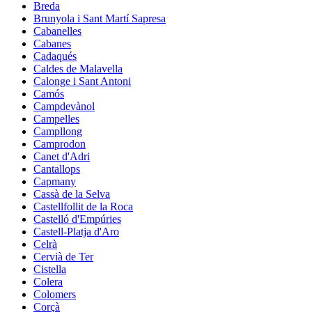
Breda
Brunyola i Sant Martí Sapresa
Cabanelles
Cabanes
Cadaqués
Caldes de Malavella
Calonge i Sant Antoni
Camós
Campdevànol
Campelles
Campllong
Camprodon
Canet d'Adri
Cantallops
Capmany
Cassà de la Selva
Castellfollit de la Roca
Castelló d'Empúries
Castell-Platja d'Aro
Celrà
Cervià de Ter
Cistella
Colera
Colomers
Corçà