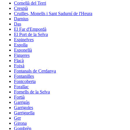
Cornellà del Terri
Crespià
Cruïlles, Monells i Sant Sadurní de l'Heura
Darnius
Das
El Far d'Empordà
El Port de la Selva
Espinelves
Espolla
Esponellà
Figueres
Flaçà
Foixà
Fontanals de Cerdanya
Fontanilles
Fontcoberta
Forallac
Fornells de la Selva
Fortià
Garrigàs
Garrigoles
Garriguella
Ger
Girona
Gombrèn