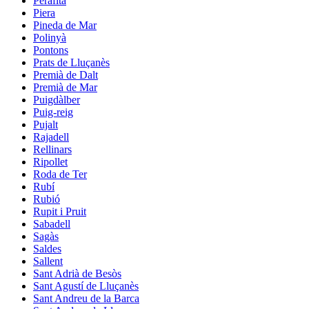
Perafita
Piera
Pineda de Mar
Polinyà
Pontons
Prats de Lluçanès
Premià de Dalt
Premià de Mar
Puigdàlber
Puig-reig
Pujalt
Rajadell
Rellinars
Ripollet
Roda de Ter
Rubí
Rubió
Rupit i Pruit
Sabadell
Sagàs
Saldes
Sallent
Sant Adrià de Besòs
Sant Agustí de Lluçanès
Sant Andreu de la Barca