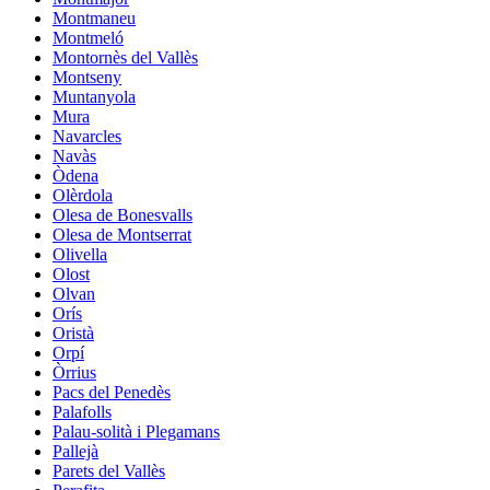
Montmaneu
Montmeló
Montornès del Vallès
Montseny
Muntanyola
Mura
Navarcles
Navàs
Òdena
Olèrdola
Olesa de Bonesvalls
Olesa de Montserrat
Olivella
Olost
Olvan
Orís
Oristà
Orpí
Òrrius
Pacs del Penedès
Palafolls
Palau-solità i Plegamans
Pallejà
Parets del Vallès