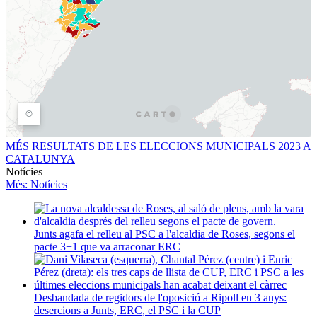
MÉS RESULTATS DE LES ELECCIONS MUNICIPALS 2023 A
CATALUNYA
Notícies
Més
: Notícies
Junts agafa el relleu al PSC a l'alcaldia de Roses, segons el
pacte 3+1 que va arraconar ERC
Desbandada de regidors de l'oposició a Ripoll en 3 anys:
desercions a Junts, ERC, el PSC i la CUP