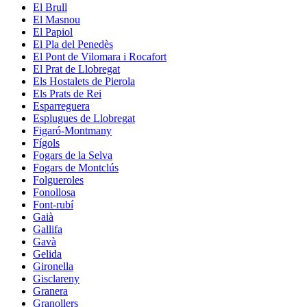
El Brull
El Masnou
El Papiol
El Pla del Penedès
El Pont de Vilomara i Rocafort
El Prat de Llobregat
Els Hostalets de Pierola
Els Prats de Rei
Esparreguera
Esplugues de Llobregat
Figaró-Montmany
Fígols
Fogars de la Selva
Fogars de Montclús
Folgueroles
Fonollosa
Font-rubí
Gaià
Gallifa
Gavà
Gelida
Gironella
Gisclareny
Granera
Granollers