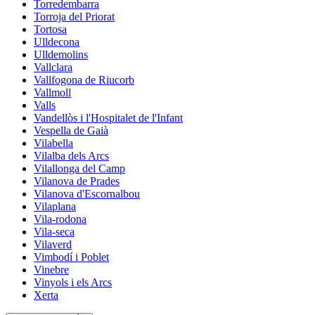
Torredembarra
Torroja del Priorat
Tortosa
Ulldecona
Ulldemolins
Vallclara
Vallfogona de Riucorb
Vallmoll
Valls
Vandellòs i l'Hospitalet de l'Infant
Vespella de Gaià
Vilabella
Vilalba dels Arcs
Vilallonga del Camp
Vilanova de Prades
Vilanova d'Escornalbou
Vilaplana
Vila-rodona
Vila-seca
Vilaverd
Vimbodí i Poblet
Vinebre
Vinyols i els Arcs
Xerta