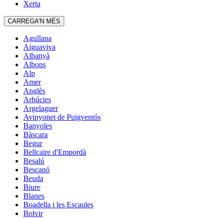
Xerta
CARREGA'N MÉS
Agullana
Aiguaviva
Albanyà
Albons
Alp
Amer
Anglès
Arbúcies
Argelaguer
Avinyonet de Puigventós
Banyoles
Bàscara
Begur
Bellcaire d'Empordà
Besalú
Bescanó
Beuda
Biure
Blanes
Boadella i les Escaules
Bolvir