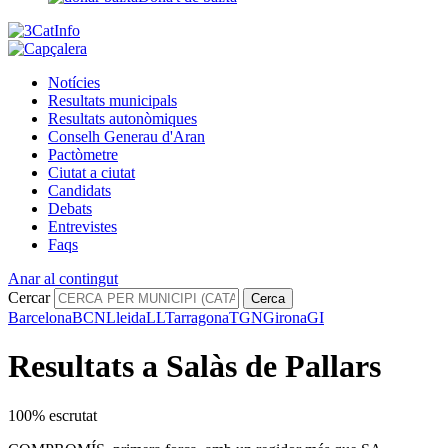
Notícies
Resultats municipals
Resultats autonòmiques
Conselh Generau d'Aran
Pactòmetre
Ciutat a ciutat
Candidats
Debats
Entrevistes
Faqs
Anar al contingut
Cercar
Cerca
Barcelona
BCN
Lleida
LL
Tarragona
TGN
Girona
GI
Resultats a Salàs de Pallars
100% escrutat