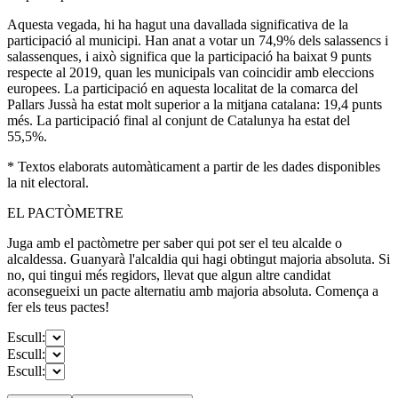
Aquesta vegada, hi ha hagut una davallada significativa de la
participació al municipi. Han anat a votar un 74,9% dels salassencs i
salassenques, i això significa que la participació ha baixat 9 punts
respecte al 2019, quan les municipals van coincidir amb eleccions
europees. La participació en aquesta localitat de la comarca del
Pallars Jussà ha estat molt superior a la mitjana catalana: 19,4 punts
més. La participació final al conjunt de Catalunya ha estat del
55,5%.
* Textos elaborats automàticament a partir de les dades disponibles
la nit electoral.
EL PACTÒMETRE
Juga amb el pactòmetre per saber qui pot ser el teu alcalde o
alcaldessa. Guanyarà l'alcaldia qui hagi obtingut majoria absoluta. Si
no, qui tingui més regidors, llevat que algun altre candidat
aconsegueixi un pacte alternatiu amb majoria absoluta. Comença a
fer els teus pactes!
Escull:
Escull:
Escull: