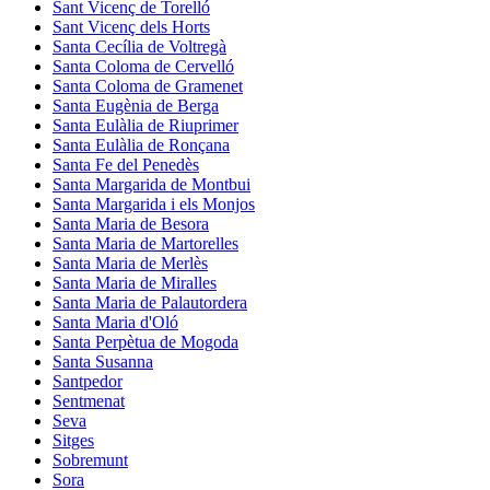
Sant Vicenç de Torelló
Sant Vicenç dels Horts
Santa Cecília de Voltregà
Santa Coloma de Cervelló
Santa Coloma de Gramenet
Santa Eugènia de Berga
Santa Eulàlia de Riuprimer
Santa Eulàlia de Ronçana
Santa Fe del Penedès
Santa Margarida de Montbui
Santa Margarida i els Monjos
Santa Maria de Besora
Santa Maria de Martorelles
Santa Maria de Merlès
Santa Maria de Miralles
Santa Maria de Palautordera
Santa Maria d'Oló
Santa Perpètua de Mogoda
Santa Susanna
Santpedor
Sentmenat
Seva
Sitges
Sobremunt
Sora