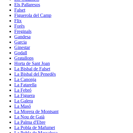
Els Pallaresos
Falset
Figuerola del Camp
Flix
Forès
Freginals
Gandesa
Garcia
Ginestar
Godall
Gratallops
Horta de Sant Joan
La Bisbal de Falset
La Bisbal del Penedès
La Canonja
La Fatarella
La Febró
La Figuera
La Galera
La Masó
La Morera de Montsant
La Nou de Gaià
La Palma d'Ebre
La Pobla de Mafumet
La Pobla de Massaluca