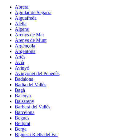
Abrera
Aguilar de Segarra
Aiguafreda
Alella
Alpens
Arenys de Mar
Arenys de Munt
Argençola
Argentona
Artés
Avià
Avinyó
Avinyonet del Penedès
Badalona
Badia del Vallès
Bagà
Balenyà
Balsareny
Barberà del Vallès
Barcelona
Begues
Bellprat
Berga
Bigues i Riells del Fai