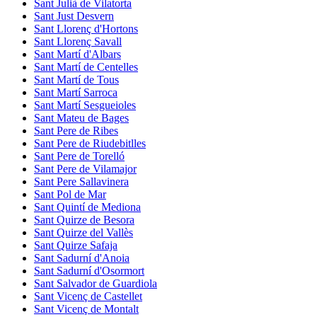
Sant Julià de Vilatorta
Sant Just Desvern
Sant Llorenç d'Hortons
Sant Llorenç Savall
Sant Martí d'Albars
Sant Martí de Centelles
Sant Martí de Tous
Sant Martí Sarroca
Sant Martí Sesgueioles
Sant Mateu de Bages
Sant Pere de Ribes
Sant Pere de Riudebitlles
Sant Pere de Torelló
Sant Pere de Vilamajor
Sant Pere Sallavinera
Sant Pol de Mar
Sant Quintí de Mediona
Sant Quirze de Besora
Sant Quirze del Vallès
Sant Quirze Safaja
Sant Sadurní d'Anoia
Sant Sadurní d'Osormort
Sant Salvador de Guardiola
Sant Vicenç de Castellet
Sant Vicenç de Montalt