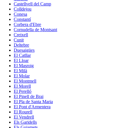
Castellvell del Camp
Colldejou
Conesa
Constantí
Corbera d'Ebre
Cornudella de Montsant
Creixell
Cunit
Deltebre
Duesaigües
El Catllar
El Lloar
El Masroig
El Milà
El Molar
El Montmell
El Morell
El Perelló
El Pinell de Brai
El Pla de Santa Maria
El Pont d'Armentera
El Rourell
El Vendrell
Els Garidells
Els Guiamets