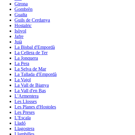
Girona
Gombrèn
Gualta
Guils de Cerdanya
Hostalric
Isòvol
Jafre
Juià
La Bisbal d'Empordà
La Cellera de Ter
La Jonquera
La Pera
La Selva de Mar
La Tallada d'Empordà
La Vajol
La Vall de Bianya
La Vall d'en Bas
L'Armentera
Les Llosses
Les Planes d'Hostoles
Les Preses
L'Escala
Lladó
Llagostera
Llambilles