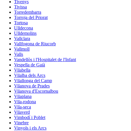
Tivenys
Tivissa
Torredembarra
Torroja del Priorat
Tortosa
Ulldecona
Ulldemolins
Vallclara
Vallfogona de Riucorb
Vallmoll
Valls
Vandellòs i l'Hospitalet de l'Infant
Vespella de Gaià
Vilabella
Vilalba dels Arcs
Vilallonga del Camp
Vilanova de Prades
Vilanova d'Escornalbou
Vilaplana
Vila-rodona
Vila-seca
Vilaverd
Vimbodí i Poblet
Vinebre
Vinyols i els Arcs