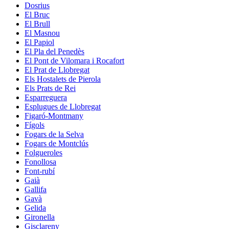
Dosrius
El Bruc
El Brull
El Masnou
El Papiol
El Pla del Penedès
El Pont de Vilomara i Rocafort
El Prat de Llobregat
Els Hostalets de Pierola
Els Prats de Rei
Esparreguera
Esplugues de Llobregat
Figaró-Montmany
Fígols
Fogars de la Selva
Fogars de Montclús
Folgueroles
Fonollosa
Font-rubí
Gaià
Gallifa
Gavà
Gelida
Gironella
Gisclareny