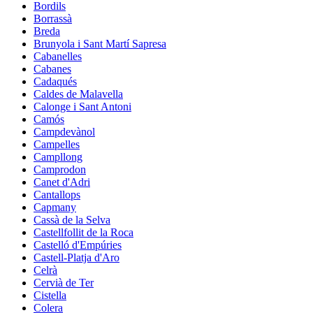
Bordils
Borrassà
Breda
Brunyola i Sant Martí Sapresa
Cabanelles
Cabanes
Cadaqués
Caldes de Malavella
Calonge i Sant Antoni
Camós
Campdevànol
Campelles
Campllong
Camprodon
Canet d'Adri
Cantallops
Capmany
Cassà de la Selva
Castellfollit de la Roca
Castelló d'Empúries
Castell-Platja d'Aro
Celrà
Cervià de Ter
Cistella
Colera