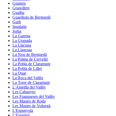
Granera
Granollers
Gualba
Guardiola de Berguedà
Gurb
Igualada
Jorba
La Garriga
La Granada
La Llacuna
La Llagosta
La Nou de Berguedà
La Palma de Cervelló
La Pobla de Claramunt
La Pobla de Lillet
La Quar
La Roca del Vallès
La Torre de Claramunt
L'Ametlla del Vallès
Les Cabanyes
Les Franqueses del Vallès
Les Masies de Roda
Les Masies de Voltregà
L'Espunyola
L'Esquirol