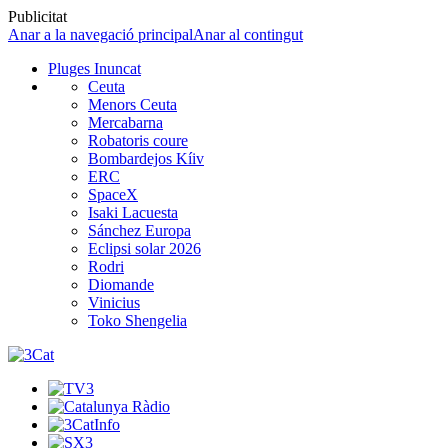
Publicitat
Anar a la navegació principal
Anar al contingut
Pluges Inuncat
Ceuta
Menors Ceuta
Mercabarna
Robatoris coure
Bombardejos Kíiv
ERC
SpaceX
Isaki Lacuesta
Sánchez Europa
Eclipsi solar 2026
Rodri
Diomande
Vinicius
Toko Shengelia