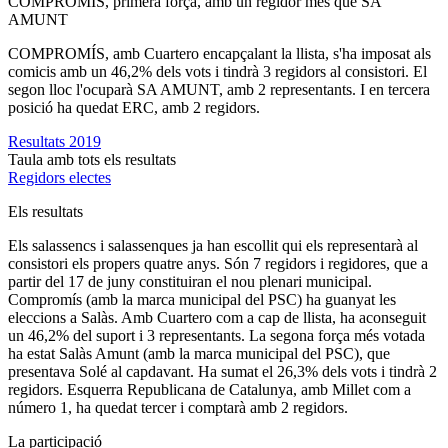
COMPROMÍS, primera força, amb un regidor més que SA
AMUNT
COMPROMÍS, amb Cuartero encapçalant la llista, s'ha imposat als
comicis amb un 46,2% dels vots i tindrà 3 regidors al consistori. El
segon lloc l'ocuparà SA AMUNT, amb 2 representants. I en tercera
posició ha quedat ERC, amb 2 regidors.
Resultats 2019
Taula amb tots els resultats
Regidors electes
Els resultats
Els salassencs i salassenques ja han escollit qui els representarà al
consistori els propers quatre anys. Són 7 regidors i regidores, que a
partir del 17 de juny constituiran el nou plenari municipal.
Compromís (amb la marca municipal del PSC) ha guanyat les
eleccions a Salàs. Amb Cuartero com a cap de llista, ha aconseguit
un 46,2% del suport i 3 representants. La segona força més votada
ha estat Salàs Amunt (amb la marca municipal del PSC), que
presentava Solé al capdavant. Ha sumat el 26,3% dels vots i tindrà 2
regidors. Esquerra Republicana de Catalunya, amb Millet com a
número 1, ha quedat tercer i comptarà amb 2 regidors.
La participació