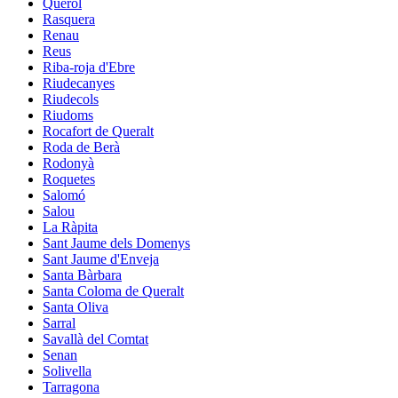
Querol
Rasquera
Renau
Reus
Riba-roja d'Ebre
Riudecanyes
Riudecols
Riudoms
Rocafort de Queralt
Roda de Berà
Rodonyà
Roquetes
Salomó
Salou
La Ràpita
Sant Jaume dels Domenys
Sant Jaume d'Enveja
Santa Bàrbara
Santa Coloma de Queralt
Santa Oliva
Sarral
Savallà del Comtat
Senan
Solivella
Tarragona