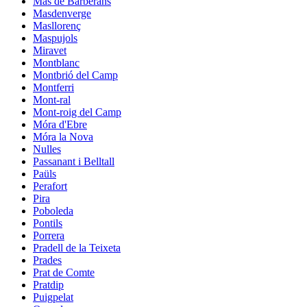
Mas de Barberans
Masdenverge
Masllorenç
Maspujols
Miravet
Montblanc
Montbrió del Camp
Montferri
Mont-ral
Mont-roig del Camp
Móra d'Ebre
Móra la Nova
Nulles
Passanant i Belltall
Paüls
Perafort
Pira
Poboleda
Pontils
Porrera
Pradell de la Teixeta
Prades
Prat de Comte
Pratdip
Puigpelat