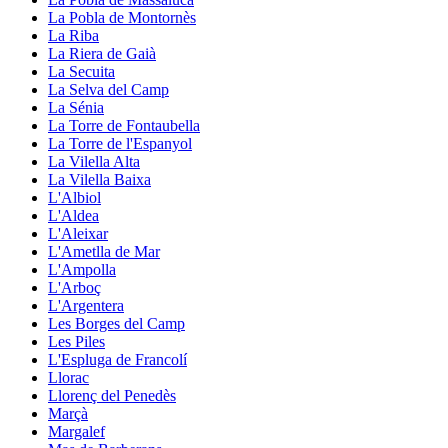
La Pobla de Montornès
La Riba
La Riera de Gaià
La Secuita
La Selva del Camp
La Sénia
La Torre de Fontaubella
La Torre de l'Espanyol
La Vilella Alta
La Vilella Baixa
L'Albiol
L'Aldea
L'Aleixar
L'Ametlla de Mar
L'Ampolla
L'Arboç
L'Argentera
Les Borges del Camp
Les Piles
L'Espluga de Francolí
Llorac
Llorenç del Penedès
Marçà
Margalef