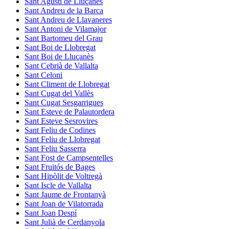
Sant Agustí de Lluçanès
Sant Andreu de la Barca
Sant Andreu de Llavaneres
Sant Antoni de Vilamajor
Sant Bartomeu del Grau
Sant Boi de Llobregat
Sant Boi de Lluçanès
Sant Cebrià de Vallalta
Sant Celoni
Sant Climent de Llobregat
Sant Cugat del Vallès
Sant Cugat Sesgarrigues
Sant Esteve de Palautordera
Sant Esteve Sesrovires
Sant Feliu de Codines
Sant Feliu de Llobregat
Sant Feliu Sasserra
Sant Fost de Campsentelles
Sant Fruitós de Bages
Sant Hipòlit de Voltregà
Sant Iscle de Vallalta
Sant Jaume de Frontanyà
Sant Joan de Vilatorrada
Sant Joan Despí
Sant Julià de Cerdanyola