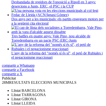
Desbandada de regidors de l'oposició a Ripoll en 3 anys:
desercions a Junts, ERC, el PSC i la CUP
Dos anys per a les municipals: els partits engeguen motors per
a la següent cita electoral
Tres batlles en quatre anys: Vale Pino, nou alcalde de
Torredembarra en un pacte PSC-ERC-Junts
L'any de la reforma del "només sí és sí", el petó de Rubiales i
el negacionisme reaccionari
compartir a Whatsapp
compartir a Facebook
compartir a X
Publicitat
28M
RESULTATS ELECCIONS MUNICIPALS
Llistat
BARCELONA
Llistat
TARRAGONA
Llistat
GIRONA
Llistat
LLEIDA