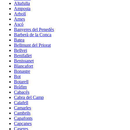
Altafulla
Amposta
Arbolí
Arnes
Ascó
Banyeres del Penedès
Barberà de la Conca
Batea
Bellmunt del Priorat
Bellvei
Benifallet
Benissanet
Blancafort
Bonastre
Bot
Botarell
Bràfim
Cabacés
Cabra del Camp
Calafell
Camarles
Cambrils
Capafonts
Capçanes
Caseres