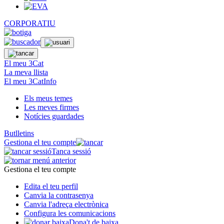
CORPORATIU
El meu 3Cat
La meva llista
El meu 3CatInfo
Els meus temes
Les meves firmes
Notícies guardades
Butlletins
Gestiona el teu compte
Tanca sessió
Gestiona el teu compte
Edita el teu perfil
Canvia la contrasenya
Canvia l'adreça electrònica
Configura les comunicacions
Dona't de baixa