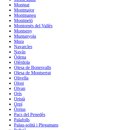
Montgat
Montmajor
Montmaneu
Montmeló
Montornès del Vallès
Montseny
Muntanyola
Mura
Navarcles
Navàs
Òdena
Olèrdola
Olesa de Bonesvalls
Olesa de Montserrat
Olivella
Olost
Olvan
Orís
Oristà
Orpí
Òrrius
Pacs del Penedès
Palafolls
Palau-solità i Plegamans