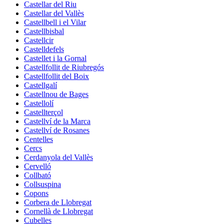
Castellar del Riu
Castellar del Vallès
Castellbell i el Vilar
Castellbisbal
Castellcir
Castelldefels
Castellet i la Gornal
Castellfollit de Riubregós
Castellfollit del Boix
Castellgalí
Castellnou de Bages
Castellolí
Castellterçol
Castellví de la Marca
Castellví de Rosanes
Centelles
Cercs
Cerdanyola del Vallès
Cervelló
Collbató
Collsuspina
Copons
Corbera de Llobregat
Cornellà de Llobregat
Cubelles