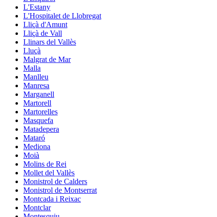
L'Estany
L'Hospitalet de Llobregat
Lliçà d'Amunt
Lliçà de Vall
Llinars del Vallès
Lluçà
Malgrat de Mar
Malla
Manlleu
Manresa
Marganell
Martorell
Martorelles
Masquefa
Matadepera
Mataró
Mediona
Moià
Molins de Rei
Mollet del Vallès
Monistrol de Calders
Monistrol de Montserrat
Montcada i Reixac
Montclar
Montesquiu