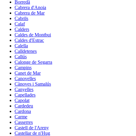
Borredà
Cabrera d'Anoia
Cabrera de Mar
Cabrils
Calaf
Calders
Caldes de Montbui
Caldes d'Estrac
Calella
Calldetenes
Callús
Calonge de Segarra
Campins
Canet de Mar
Canovelles
Cànoves i Samalús
Canyelles
Capellades
Capolat
Cardedeu
Cardona
Carme
Casserres
Castell de l'Areny
Castellar de n'Hug