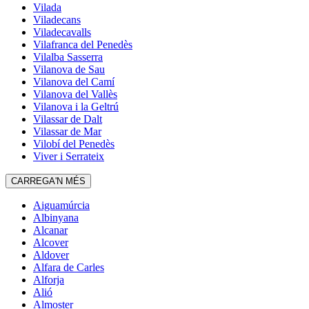
Vilada
Viladecans
Viladecavalls
Vilafranca del Penedès
Vilalba Sasserra
Vilanova de Sau
Vilanova del Camí
Vilanova del Vallès
Vilanova i la Geltrú
Vilassar de Dalt
Vilassar de Mar
Vilobí del Penedès
Viver i Serrateix
CARREGA'N MÉS
Aiguamúrcia
Albinyana
Alcanar
Alcover
Aldover
Alfara de Carles
Alforja
Alió
Almoster