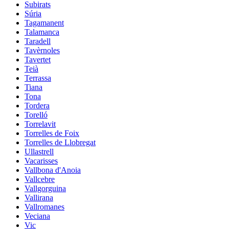
Subirats
Súria
Tagamanent
Talamanca
Taradell
Tavèrnoles
Tavertet
Teià
Terrassa
Tiana
Tona
Tordera
Torelló
Torrelavit
Torrelles de Foix
Torrelles de Llobregat
Ullastrell
Vacarisses
Vallbona d'Anoia
Vallcebre
Vallgorguina
Vallirana
Vallromanes
Veciana
Vic