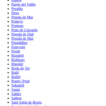
Pallejà
Parets del Vallès
Perafita
Piera
Pineda de Mar
Polinyà
Pontons
Prats de Lluçanès
Premià de Dalt
Premià de Mar
Puigdàlber
Puig-reig
Pujalt
Rajadell
Rellinars
Ripollet
Roda de Ter
Rubí
Rubió
Rupit i Pruit
Sabadell
Sagàs
Saldes
Sallent
Sant Adrià de Besòs