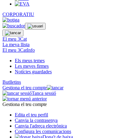
CORPORATIU
El meu 3Cat
La meva llista
El meu 3CatInfo
Els meus temes
Les meves firmes
Notícies guardades
Butlletins
Gestiona el teu compte
Tanca sessió
Gestiona el teu compte
Edita el teu perfil
Canvia la contrasenya
Canvia l'adreça electrònica
Configura les comunicacions
Dona't de baixa