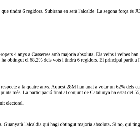
que tindrà 6 regidors. Subirana en serà l'alcalde. La segona força és 
pers 4 anys a Casserres amb majoria absoluta. Els veïns i veïnes han 
obtingut el 68,2% dels vots i tindrà 6 regidors. El principal partit a 
s respecte a fa quatre anys. Aquest 28M han anat a votar un 62% dels cas
 punts més. La participació final al conjunt de Catalunya ha estat del 5
it electoral.
a. Guanyarà l'alcaldia qui hagi obtingut majoria absoluta. Si no, qui tin