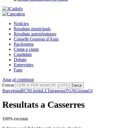
Notícies
Resultats municipals
Resultats autonòmiques
Conselh Generau d'Aran
Pactòmetre
Ciutat a ciutat
Candidats
Debats
Entrevistes
Faqs
Anar al contingut
Cercar
Cerca
Barcelona
BCN
Lleida
LL
Tarragona
TGN
Girona
GI
Resultats a Casserres
100% escrutat