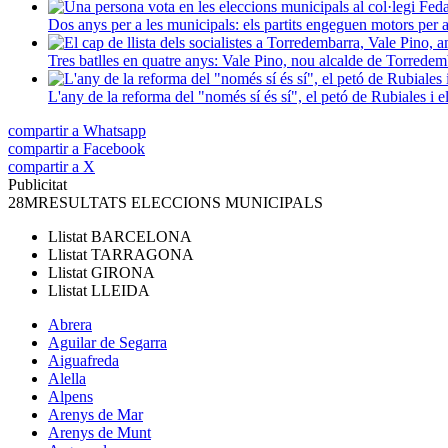
Dos anys per a les municipals: els partits engeguen motors per a 
Tres batlles en quatre anys: Vale Pino, nou alcalde de Torred
L'any de la reforma del "només sí és sí", el petó de Rubiales i 
compartir a Whatsapp
compartir a Facebook
compartir a X
Publicitat
28M
RESULTATS ELECCIONS MUNICIPALS
Llistat
BARCELONA
Llistat
TARRAGONA
Llistat
GIRONA
Llistat
LLEIDA
Abrera
Aguilar de Segarra
Aiguafreda
Alella
Alpens
Arenys de Mar
Arenys de Munt