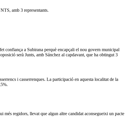
JUNTS, amb 3 representants.
fet confiança a Subirana perquè encapçali el nou govern municipal
l'oposició serà Junts, amb Sánchez al capdavant, que ha obtingut 3
serrencs i casserrenques. La participació en aquesta localitat de la
5,5%.
gui més regidors, llevat que algun altre candidat aconsegueixi un pacte