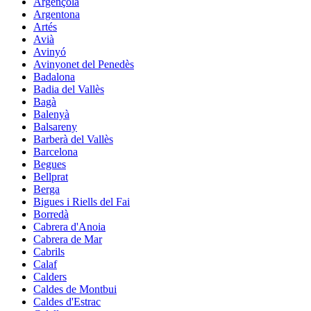
Argençola
Argentona
Artés
Avià
Avinyó
Avinyonet del Penedès
Badalona
Badia del Vallès
Bagà
Balenyà
Balsareny
Barberà del Vallès
Barcelona
Begues
Bellprat
Berga
Bigues i Riells del Fai
Borredà
Cabrera d'Anoia
Cabrera de Mar
Cabrils
Calaf
Calders
Caldes de Montbui
Caldes d'Estrac