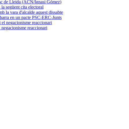
la següent cita electoral
embarra en un pacte PSC-ERC-Junts
el negacionisme reaccionari