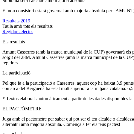
Subirana serà l'alcalde amb majoria absoluta
El nou consistori estarà governat amb majoria absoluta per l'AMUNT, 
Resultats 2019
Taula amb tots els resultats
Regidors electes
Els resultats
Amunt Casserres (amb la marca municipal de la CUP) governarà els pro
sorgit del 28M. Amunt Casserres (amb la marca municipal de la CUP) ha 
regidors.
La participació
Pel que fa a la participació a Casserres, aquest cop ha baixat 3,9 punt
comarca del Berguedà ha estat molt superior a la mitjana catalana: 6,5
* Textos elaborats automàticament a partir de les dades disponibles la n
EL PACTÒMETRE
Juga amb el pactòmetre per saber qui pot ser el teu alcalde o alcaldess
alternatiu amb majoria absoluta. Comença a fer els teus pactes!