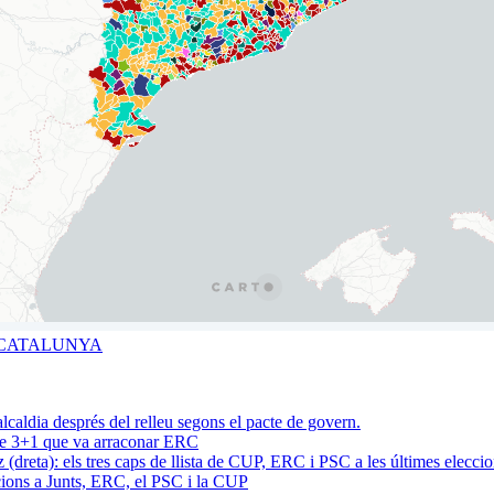
A CATALUNYA
acte 3+1 que va arraconar ERC
cions a Junts, ERC, el PSC i la CUP