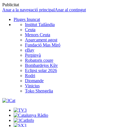
Publicitat
Anar a la navegació principal
Anar al contingut
Pluges Inuncat
Institut Tailàndia
Ceuta
Menors Ceuta
Aparcament agost
Fundació Mas Miró
eBay
Perpinyà
Robatoris coure
Bombardejos Kíiv
Eclipsi solar 2026
Rodri
Diomande
Vinicius
Toko Shengelia