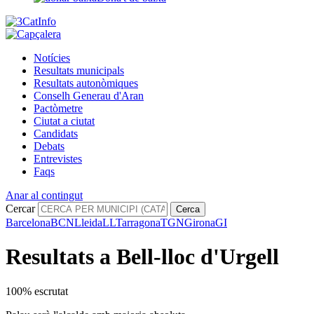
Notícies
Resultats municipals
Resultats autonòmiques
Conselh Generau d'Aran
Pactòmetre
Ciutat a ciutat
Candidats
Debats
Entrevistes
Faqs
Anar al contingut
Cercar
Cerca
Barcelona
BCN
Lleida
LL
Tarragona
TGN
Girona
GI
Resultats a Bell-lloc d'Urgell
100% escrutat