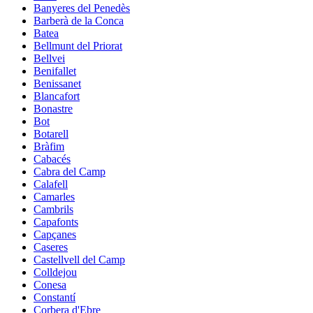
Banyeres del Penedès
Barberà de la Conca
Batea
Bellmunt del Priorat
Bellvei
Benifallet
Benissanet
Blancafort
Bonastre
Bot
Botarell
Bràfim
Cabacés
Cabra del Camp
Calafell
Camarles
Cambrils
Capafonts
Capçanes
Caseres
Castellvell del Camp
Colldejou
Conesa
Constantí
Corbera d'Ebre