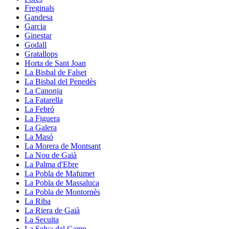
Freginals
Gandesa
Garcia
Ginestar
Godall
Gratallops
Horta de Sant Joan
La Bisbal de Falset
La Bisbal del Penedès
La Canonja
La Fatarella
La Febró
La Figuera
La Galera
La Masó
La Morera de Montsant
La Nou de Gaià
La Palma d'Ebre
La Pobla de Mafumet
La Pobla de Massaluca
La Pobla de Montornès
La Riba
La Riera de Gaià
La Secuita
La Selva del Camp