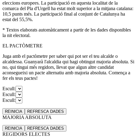
eleccions europees. La participació en aquesta localitat de la
comarca del Pla d'Urgell ha estat molt superior a la mitjana catalana:
10,5 punts més. La participació final al conjunt de Catalunya ha
estat del 55,5%.
* Textos elaborats automàticament a partir de les dades disponibles
la nit electoral.
EL PACTÒMETRE
Juga amb el pactòmetre per saber qui pot ser el teu alcalde o
alcaldessa. Guanyarà l'alcaldia qui hagi obtingut majoria absoluta. Si
no, qui tingui més regidors, llevat que algun altre candidat
aconsegueixi un pacte alternatiu amb majoria absoluta. Comença a
fer els teus pactes!
Escull:
Escull:
Escull:
REINICIA
REFRESCA
DADES
MAJORIA ABSOLUTA
REINICIA
REFRESCA
DADES
REGIDORS ELECTES