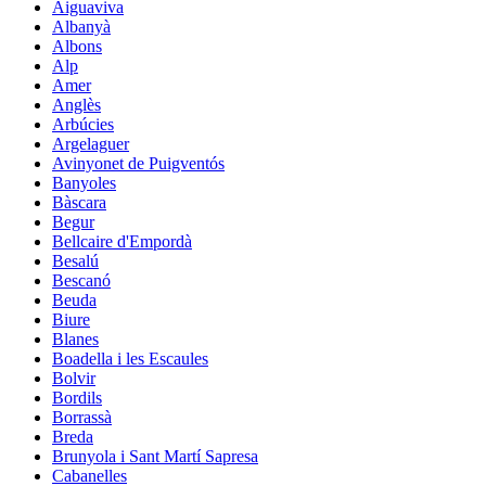
Aiguaviva
Albanyà
Albons
Alp
Amer
Anglès
Arbúcies
Argelaguer
Avinyonet de Puigventós
Banyoles
Bàscara
Begur
Bellcaire d'Empordà
Besalú
Bescanó
Beuda
Biure
Blanes
Boadella i les Escaules
Bolvir
Bordils
Borrassà
Breda
Brunyola i Sant Martí Sapresa
Cabanelles