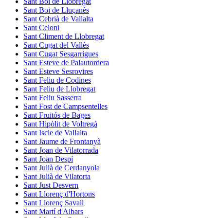
Sant Boi de Llobregat
Sant Boi de Lluçanès
Sant Cebrià de Vallalta
Sant Celoni
Sant Climent de Llobregat
Sant Cugat del Vallès
Sant Cugat Sesgarrigues
Sant Esteve de Palautordera
Sant Esteve Sesrovires
Sant Feliu de Codines
Sant Feliu de Llobregat
Sant Feliu Sasserra
Sant Fost de Campsentelles
Sant Fruitós de Bages
Sant Hipòlit de Voltregà
Sant Iscle de Vallalta
Sant Jaume de Frontanyà
Sant Joan de Vilatorrada
Sant Joan Despí
Sant Julià de Cerdanyola
Sant Julià de Vilatorta
Sant Just Desvern
Sant Llorenç d'Hortons
Sant Llorenç Savall
Sant Martí d'Albars