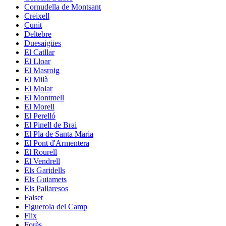
Cornudella de Montsant
Creixell
Cunit
Deltebre
Duesaigües
El Catllar
El Lloar
El Masroig
El Milà
El Molar
El Montmell
El Morell
El Perelló
El Pinell de Brai
El Pla de Santa Maria
El Pont d'Armentera
El Rourell
El Vendrell
Els Garidells
Els Guiamets
Els Pallaresos
Falset
Figuerola del Camp
Flix
Forès