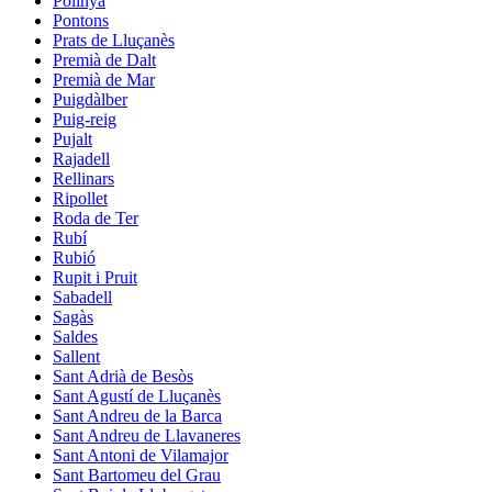
Polinyà
Pontons
Prats de Lluçanès
Premià de Dalt
Premià de Mar
Puigdàlber
Puig-reig
Pujalt
Rajadell
Rellinars
Ripollet
Roda de Ter
Rubí
Rubió
Rupit i Pruit
Sabadell
Sagàs
Saldes
Sallent
Sant Adrià de Besòs
Sant Agustí de Lluçanès
Sant Andreu de la Barca
Sant Andreu de Llavaneres
Sant Antoni de Vilamajor
Sant Bartomeu del Grau