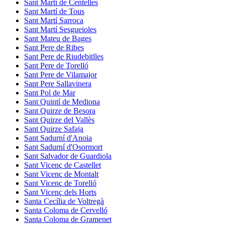
Sant Martí de Centelles
Sant Martí de Tous
Sant Martí Sarroca
Sant Martí Sesgueioles
Sant Mateu de Bages
Sant Pere de Ribes
Sant Pere de Riudebitlles
Sant Pere de Torelló
Sant Pere de Vilamajor
Sant Pere Sallavinera
Sant Pol de Mar
Sant Quintí de Mediona
Sant Quirze de Besora
Sant Quirze del Vallès
Sant Quirze Safaja
Sant Sadurní d'Anoia
Sant Sadurní d'Osormort
Sant Salvador de Guardiola
Sant Vicenç de Castellet
Sant Vicenç de Montalt
Sant Vicenç de Torelló
Sant Vicenç dels Horts
Santa Cecília de Voltregà
Santa Coloma de Cervelló
Santa Coloma de Gramenet