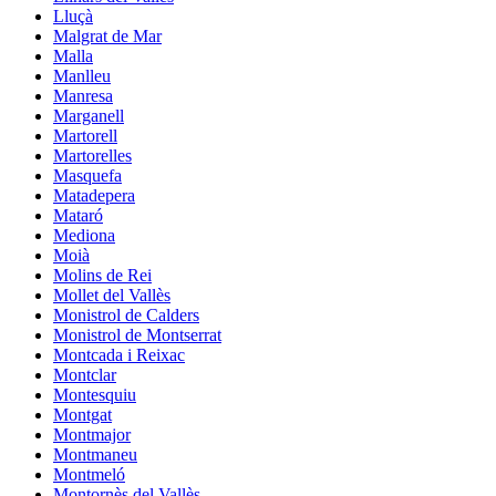
Lluçà
Malgrat de Mar
Malla
Manlleu
Manresa
Marganell
Martorell
Martorelles
Masquefa
Matadepera
Mataró
Mediona
Moià
Molins de Rei
Mollet del Vallès
Monistrol de Calders
Monistrol de Montserrat
Montcada i Reixac
Montclar
Montesquiu
Montgat
Montmajor
Montmaneu
Montmeló
Montornès del Vallès