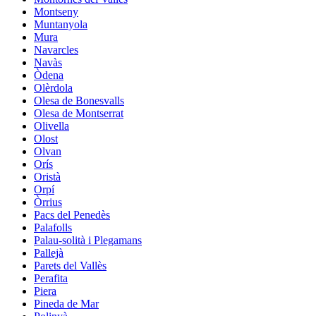
Montseny
Muntanyola
Mura
Navarcles
Navàs
Òdena
Olèrdola
Olesa de Bonesvalls
Olesa de Montserrat
Olivella
Olost
Olvan
Orís
Oristà
Orpí
Òrrius
Pacs del Penedès
Palafolls
Palau-solità i Plegamans
Pallejà
Parets del Vallès
Perafita
Piera
Pineda de Mar