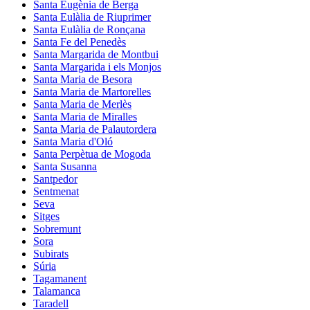
Santa Eugènia de Berga
Santa Eulàlia de Riuprimer
Santa Eulàlia de Ronçana
Santa Fe del Penedès
Santa Margarida de Montbui
Santa Margarida i els Monjos
Santa Maria de Besora
Santa Maria de Martorelles
Santa Maria de Merlès
Santa Maria de Miralles
Santa Maria de Palautordera
Santa Maria d'Oló
Santa Perpètua de Mogoda
Santa Susanna
Santpedor
Sentmenat
Seva
Sitges
Sobremunt
Sora
Subirats
Súria
Tagamanent
Talamanca
Taradell