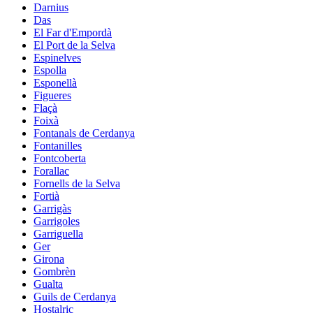
Darnius
Das
El Far d'Empordà
El Port de la Selva
Espinelves
Espolla
Esponellà
Figueres
Flaçà
Foixà
Fontanals de Cerdanya
Fontanilles
Fontcoberta
Forallac
Fornells de la Selva
Fortià
Garrigàs
Garrigoles
Garriguella
Ger
Girona
Gombrèn
Gualta
Guils de Cerdanya
Hostalric