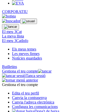
CORPORATIU
El meu 3Cat
La meva llista
El meu 3CatInfo
Els meus temes
Les meves firmes
Notícies guardades
Butlletins
Gestiona el teu compte
Tanca sessió
Gestiona el teu compte
Edita el teu perfil
Canvia la contrasenya
Canvia l'adreça electrònica
Configura les comunicacions
Dona't de baixa