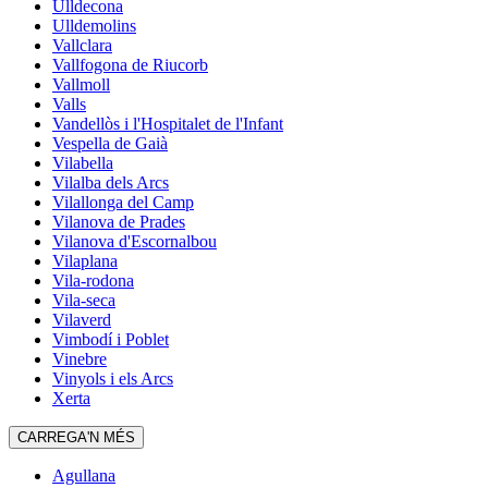
Ulldecona
Ulldemolins
Vallclara
Vallfogona de Riucorb
Vallmoll
Valls
Vandellòs i l'Hospitalet de l'Infant
Vespella de Gaià
Vilabella
Vilalba dels Arcs
Vilallonga del Camp
Vilanova de Prades
Vilanova d'Escornalbou
Vilaplana
Vila-rodona
Vila-seca
Vilaverd
Vimbodí i Poblet
Vinebre
Vinyols i els Arcs
Xerta
CARREGA'N MÉS
Agullana