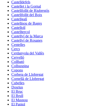
Castelldefels
Castellet i la Gornal
Castellfollit de Riubregós
Castellfollit del Boix
Castellgalí
Castellnou de Bages
Castellolí
Castellterçol
Castellví de la Marca
Castellví de Rosanes
Centelles
Cercs
Cerdanyola del Vallès
Cervelló
Collbató
Collsuspina
Copons
Corbera de Llobregat
Cornellà de Llobregat
Cubelles
Dosrius
El Bruc
El Brull
El Masnou
El Papiol