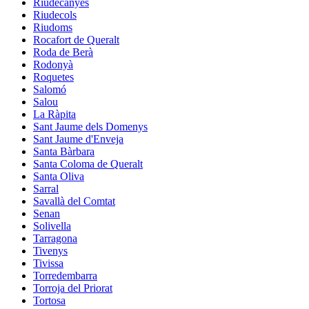
Riudecanyes
Riudecols
Riudoms
Rocafort de Queralt
Roda de Berà
Rodonyà
Roquetes
Salomó
Salou
La Ràpita
Sant Jaume dels Domenys
Sant Jaume d'Enveja
Santa Bàrbara
Santa Coloma de Queralt
Santa Oliva
Sarral
Savallà del Comtat
Senan
Solivella
Tarragona
Tivenys
Tivissa
Torredembarra
Torroja del Priorat
Tortosa