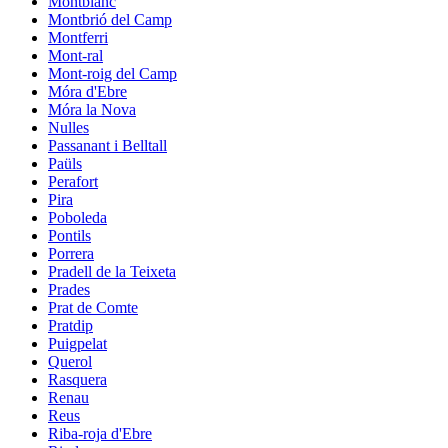
Montblanc
Montbrió del Camp
Montferri
Mont-ral
Mont-roig del Camp
Móra d'Ebre
Móra la Nova
Nulles
Passanant i Belltall
Paüls
Perafort
Pira
Poboleda
Pontils
Porrera
Pradell de la Teixeta
Prades
Prat de Comte
Pratdip
Puigpelat
Querol
Rasquera
Renau
Reus
Riba-roja d'Ebre