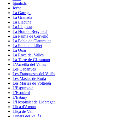
Igualada
Jorba
La Garriga
La Granada
La Llacuna
La Llagosta
La Nou de Berguedà
La Palma de Cervelló
La Pobla de Claramunt
La Pobla de Lillet
La Quar
La Roca del Vallès
La Torre de Claramunt
L'Ametlla del Vallès
Les Cabanyes
Les Franqueses del Vallès
Les Masies de Roda
Les Masies de Voltregà
L'Espunyola
L'Esquirol
L'Estany
L'Hospitalet de Llobregat
Lliçà d'Amunt
Lliçà de Vall
Llinars del Vallès