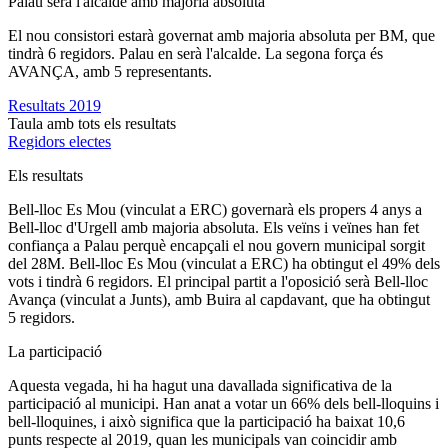
Palau serà l'alcalde amb majoria absoluta
El nou consistori estarà governat amb majoria absoluta per BM, que
tindrà 6 regidors. Palau en serà l'alcalde. La segona força és
AVANÇA, amb 5 representants.
Resultats 2019
Taula amb tots els resultats
Regidors electes
Els resultats
Bell-lloc Es Mou (vinculat a ERC) governarà els propers 4 anys a
Bell-lloc d'Urgell amb majoria absoluta. Els veïns i veïnes han fet
confiança a Palau perquè encapçali el nou govern municipal sorgit
del 28M. Bell-lloc Es Mou (vinculat a ERC) ha obtingut el 49% dels
vots i tindrà 6 regidors. El principal partit a l'oposició serà Bell-lloc
Avança (vinculat a Junts), amb Buira al capdavant, que ha obtingut
5 regidors.
La participació
Aquesta vegada, hi ha hagut una davallada significativa de la
participació al municipi. Han anat a votar un 66% dels bell-lloquins i
bell-lloquines, i això significa que la participació ha baixat 10,6
punts respecte al 2019, quan les municipals van coincidir amb