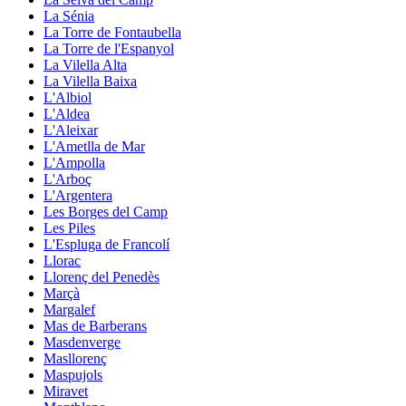
La Sénia
La Torre de Fontaubella
La Torre de l'Espanyol
La Vilella Alta
La Vilella Baixa
L'Albiol
L'Aldea
L'Aleixar
L'Ametlla de Mar
L'Ampolla
L'Arboç
L'Argentera
Les Borges del Camp
Les Piles
L'Espluga de Francolí
Llorac
Llorenç del Penedès
Marçà
Margalef
Mas de Barberans
Masdenverge
Masllorenç
Maspujols
Miravet