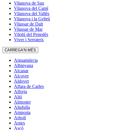
Vilanova de Sau
Vilanova del Camí
Vilanova del Vallès
Vilanova i la Geltrú
Vilassar de Dalt
Vilassar de Mar
Vilobí del Penedès
Viver i Serrateix
CARREGA'N MÉS
Aiguamúrcia
Albinyana
Alcanar
Alcover
Aldover
Alfara de Carles
Alforja
Alió
Almoster
Altafulla
Amposta
Arbolí
Arnes
Ascó