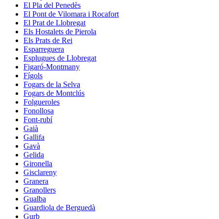
El Pla del Penedès
El Pont de Vilomara i Rocafort
El Prat de Llobregat
Els Hostalets de Pierola
Els Prats de Rei
Esparreguera
Esplugues de Llobregat
Figaró-Montmany
Fígols
Fogars de la Selva
Fogars de Montclús
Folgueroles
Fonollosa
Font-rubí
Gaià
Gallifa
Gavà
Gelida
Gironella
Gisclareny
Granera
Granollers
Gualba
Guardiola de Berguedà
Gurb