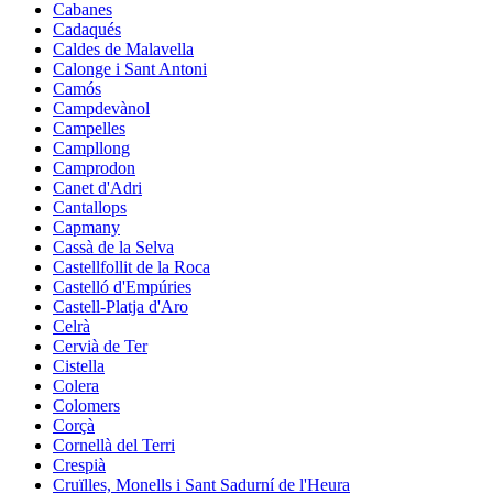
Cabanes
Cadaqués
Caldes de Malavella
Calonge i Sant Antoni
Camós
Campdevànol
Campelles
Campllong
Camprodon
Canet d'Adri
Cantallops
Capmany
Cassà de la Selva
Castellfollit de la Roca
Castelló d'Empúries
Castell-Platja d'Aro
Celrà
Cervià de Ter
Cistella
Colera
Colomers
Corçà
Cornellà del Terri
Crespià
Cruïlles, Monells i Sant Sadurní de l'Heura