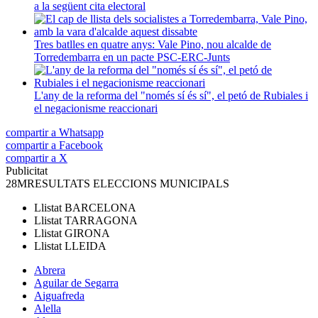
a la següent cita electoral
Tres batlles en quatre anys: Vale Pino, nou alcalde de
Torredembarra en un pacte PSC-ERC-Junts
L'any de la reforma del "només sí és sí", el petó de Rubiales i
el negacionisme reaccionari
compartir a Whatsapp
compartir a Facebook
compartir a X
Publicitat
28M
RESULTATS ELECCIONS MUNICIPALS
Llistat
BARCELONA
Llistat
TARRAGONA
Llistat
GIRONA
Llistat
LLEIDA
Abrera
Aguilar de Segarra
Aiguafreda
Alella