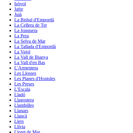
Isòvol
Jafre
Juià
La Bisbal d'Empordà
La Cellera de Ter
La Jonquera
La Pera
La Selva de Mar
La Tallada d'Empordà
La Vajol
La Vall de Bianya
La Vall d'en Bas
L'Armentera
Les Llosses
Les Planes d'Hostoles
Les Preses
L'Escala
Lladó
Llagostera
Llambilles
Llanars
Llançà
Llers
Llívia
Lloret de Mar