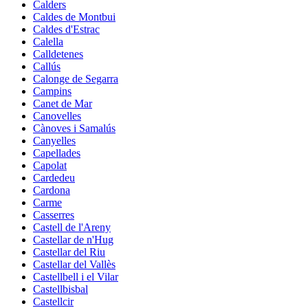
Calders
Caldes de Montbui
Caldes d'Estrac
Calella
Calldetenes
Callús
Calonge de Segarra
Campins
Canet de Mar
Canovelles
Cànoves i Samalús
Canyelles
Capellades
Capolat
Cardedeu
Cardona
Carme
Casserres
Castell de l'Areny
Castellar de n'Hug
Castellar del Riu
Castellar del Vallès
Castellbell i el Vilar
Castellbisbal
Castellcir