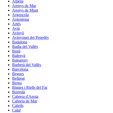
Alpens
Arenys de Mar
Arenys de Munt
Argençola
Argentona
Artés
Avià
Avinyó
Avinyonet del Penedès
Badalona
Badia del Vallès
Bagà
Balenyà
Balsareny
Barberà del Vallès
Barcelona
Begues
Bellprat
Berga
Bigues i Riells del Fai
Borredà
Cabrera d'Anoia
Cabrera de Mar
Cabrils
Calaf