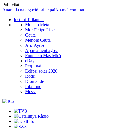
Publicitat
Anar a la navegació principal
Anar al contingut
Institut Tailàndia
Multa a Meta
Mor Felipe Lipe
Ceuta
Menors Ceuta
Àtic Ayuso
Aparcament agost
Fundació Mas Miró
eBay
Perpinyà
Eclipsi solar 2026
Rodri
Diomande
Infantino
Messi