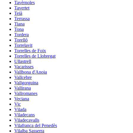
Tavèrnoles
Tavertet
Teià
Terrassa
Tiana
Tona
Tordera
Torelló
Torrelavit
Torrelles de Foix
Torrelles de Llobregat
Ullastrell
Vacarisses
Vallbona d'Anoia
Vallcebre
Vallgorguina
Vallirana
Vallromanes
Veciana
Vic
Vilada
Viladecans
Viladecavalls
Vilafranca del Penedès
Vilalba Sasserra