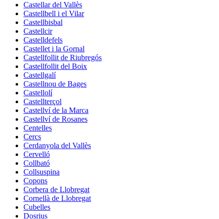
Castellar del Vallès
Castellbell i el Vilar
Castellbisbal
Castellcir
Castelldefels
Castellet i la Gornal
Castellfollit de Riubregós
Castellfollit del Boix
Castellgalí
Castellnou de Bages
Castellolí
Castellterçol
Castellví de la Marca
Castellví de Rosanes
Centelles
Cercs
Cerdanyola del Vallès
Cervelló
Collbató
Collsuspina
Copons
Corbera de Llobregat
Cornellà de Llobregat
Cubelles
Dosrius