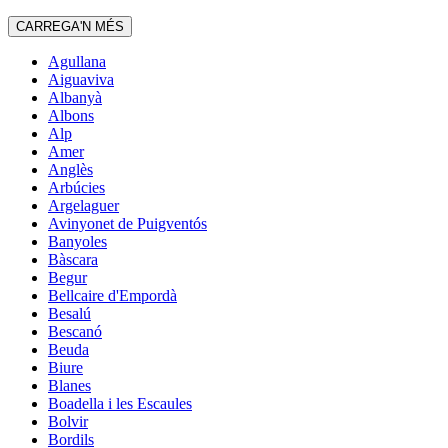
CARREGA'N MÉS
Agullana
Aiguaviva
Albanyà
Albons
Alp
Amer
Anglès
Arbúcies
Argelaguer
Avinyonet de Puigventós
Banyoles
Bàscara
Begur
Bellcaire d'Empordà
Besalú
Bescanó
Beuda
Biure
Blanes
Boadella i les Escaules
Bolvir
Bordils