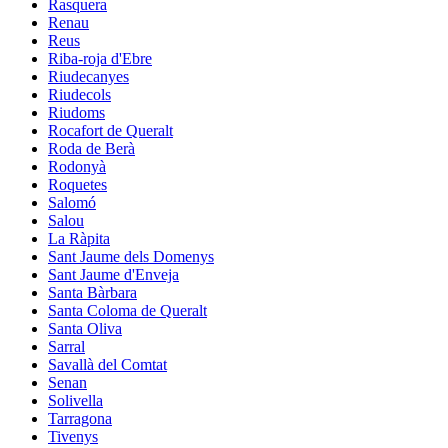
Rasquera
Renau
Reus
Riba-roja d'Ebre
Riudecanyes
Riudecols
Riudoms
Rocafort de Queralt
Roda de Berà
Rodonyà
Roquetes
Salomó
Salou
La Ràpita
Sant Jaume dels Domenys
Sant Jaume d'Enveja
Santa Bàrbara
Santa Coloma de Queralt
Santa Oliva
Sarral
Savallà del Comtat
Senan
Solivella
Tarragona
Tivenys