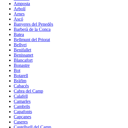
Amposta
Arbolí
Arnes
Ascó
Banyeres del Penedès
Barberà de la Conca
Batea
Bellmunt del Priorat
Bellvei
Benifallet
Benissanet
Blancafort
Bonastre
Bot
Botarell
Bràfim
Cabacés
Cabra del Camp
Calafell
Camarles
Cambrils
Capafonts
Capçanes
Caseres
Castellvell del Camp