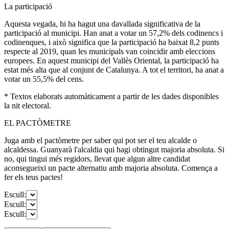
La participació
Aquesta vegada, hi ha hagut una davallada significativa de la
participació al municipi. Han anat a votar un 57,2% dels codinencs i
codinenques, i això significa que la participació ha baixat 8,2 punts
respecte al 2019, quan les municipals van coincidir amb eleccions
europees. En aquest municipi del Vallès Oriental, la participació ha
estat més alta que al conjunt de Catalunya. A tot el territori, ha anat a
votar un 55,5% del cens.
* Textos elaborats automàticament a partir de les dades disponibles
la nit electoral.
EL PACTÒMETRE
Juga amb el pactòmetre per saber qui pot ser el teu alcalde o
alcaldessa. Guanyarà l'alcaldia qui hagi obtingut majoria absoluta. Si
no, qui tingui més regidors, llevat que algun altre candidat
aconsegueixi un pacte alternatiu amb majoria absoluta. Comença a
fer els teus pactes!
Escull:
Escull:
Escull: