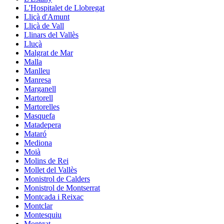
L'Hospitalet de Llobregat
Lliçà d'Amunt
Lliçà de Vall
Llinars del Vallès
Lluçà
Malgrat de Mar
Malla
Manlleu
Manresa
Marganell
Martorell
Martorelles
Masquefa
Matadepera
Mataró
Mediona
Moià
Molins de Rei
Mollet del Vallès
Monistrol de Calders
Monistrol de Montserrat
Montcada i Reixac
Montclar
Montesquiu
Montgat