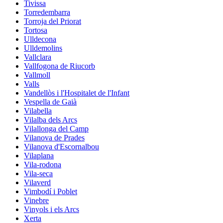
Tivissa
Torredembarra
Torroja del Priorat
Tortosa
Ulldecona
Ulldemolins
Vallclara
Vallfogona de Riucorb
Vallmoll
Valls
Vandellòs i l'Hospitalet de l'Infant
Vespella de Gaià
Vilabella
Vilalba dels Arcs
Vilallonga del Camp
Vilanova de Prades
Vilanova d'Escornalbou
Vilaplana
Vila-rodona
Vila-seca
Vilaverd
Vimbodí i Poblet
Vinebre
Vinyols i els Arcs
Xerta