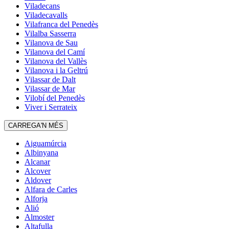
Viladecans
Viladecavalls
Vilafranca del Penedès
Vilalba Sasserra
Vilanova de Sau
Vilanova del Camí
Vilanova del Vallès
Vilanova i la Geltrú
Vilassar de Dalt
Vilassar de Mar
Vilobí del Penedès
Viver i Serrateix
CARREGA'N MÉS
Aiguamúrcia
Albinyana
Alcanar
Alcover
Aldover
Alfara de Carles
Alforja
Alió
Almoster
Altafulla