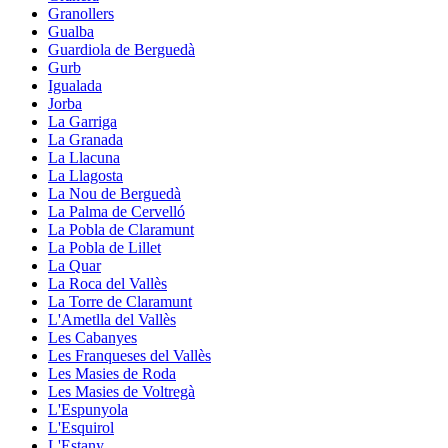
Granollers
Gualba
Guardiola de Berguedà
Gurb
Igualada
Jorba
La Garriga
La Granada
La Llacuna
La Llagosta
La Nou de Berguedà
La Palma de Cervelló
La Pobla de Claramunt
La Pobla de Lillet
La Quar
La Roca del Vallès
La Torre de Claramunt
L'Ametlla del Vallès
Les Cabanyes
Les Franqueses del Vallès
Les Masies de Roda
Les Masies de Voltregà
L'Espunyola
L'Esquirol
L'Estany