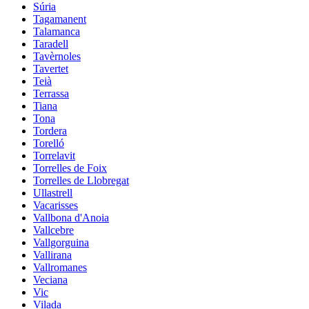
Súria
Tagamanent
Talamanca
Taradell
Tavèrnoles
Tavertet
Teià
Terrassa
Tiana
Tona
Tordera
Torelló
Torrelavit
Torrelles de Foix
Torrelles de Llobregat
Ullastrell
Vacarisses
Vallbona d'Anoia
Vallcebre
Vallgorguina
Vallirana
Vallromanes
Veciana
Vic
Vilada