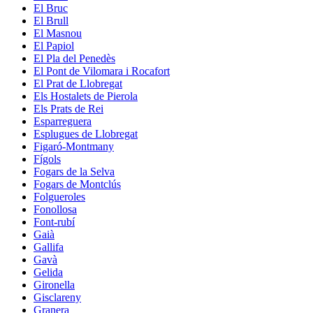
El Bruc
El Brull
El Masnou
El Papiol
El Pla del Penedès
El Pont de Vilomara i Rocafort
El Prat de Llobregat
Els Hostalets de Pierola
Els Prats de Rei
Esparreguera
Esplugues de Llobregat
Figaró-Montmany
Fígols
Fogars de la Selva
Fogars de Montclús
Folgueroles
Fonollosa
Font-rubí
Gaià
Gallifa
Gavà
Gelida
Gironella
Gisclareny
Granera