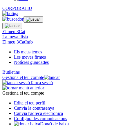
CORPORATIU
El meu 3Cat
La meva llista
El meu 3CatInfo
Els meus temes
Les meves firmes
Notícies guardades
Butlletins
Gestiona el teu compte
Tanca sessió
Gestiona el teu compte
Edita el teu perfil
Canvia la contrasenya
Canvia l'adreça electrònica
Configura les comunicacions
Dona't de baixa