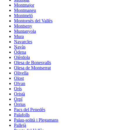
Montmajor
Montmaneu
Montmeló
Montornès del Vallès
Montseny
Muntanyola
Mura
Navarcles
Navàs
Òdena
Olèrdola
Olesa de Bonesvalls
Olesa de Montserrat
Olivella
Olost
Olvan
Orís
Oristà
Orpí
Òrrius
Pacs del Penedès
Palafolls
Palau-solità i Plegamans
Pallejà