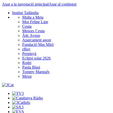
Anar a la navegació principal
Anar al contingut
Institut Tailàndia
Multa a Meta
Mor Felipe Lipe
Ceuta
Menors Ceuta
Àtic Ayuso
Aparcament agost
Fundació Mas Miró
eBay
Perpinyà
Eclipsi solar 2026
Rodri
Paula Blasi
Tommy Marqués
Messi