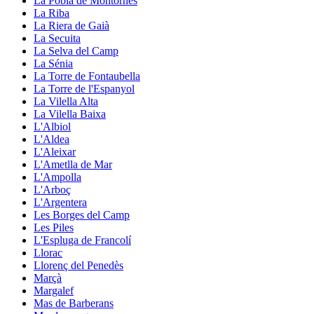
La Pobla de Montornès
La Riba
La Riera de Gaià
La Secuita
La Selva del Camp
La Sénia
La Torre de Fontaubella
La Torre de l'Espanyol
La Vilella Alta
La Vilella Baixa
L'Albiol
L'Aldea
L'Aleixar
L'Ametlla de Mar
L'Ampolla
L'Arboç
L'Argentera
Les Borges del Camp
Les Piles
L'Espluga de Francolí
Llorac
Llorenç del Penedès
Marçà
Margalef
Mas de Barberans