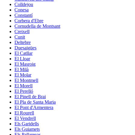
Colldejou
Conesa
Constantí
Corbera d'Ebre
Cornudella de Montsant
Creixell
Cunit
Deltebre
Duesaigües
El Catllar
El Lloar
El Masroig
El Milà
El Molar
El Montmell
El Morell
El Perelló
El Pinell de Brai
El Pla de Santa Maria
El Pont d'Armentera
El Rourell
El Vendrell
Els Garidells
Els Guiamets
Els Pallaresos