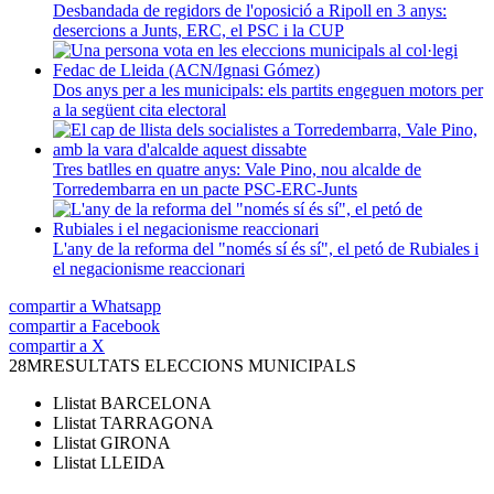
Desbandada de regidors de l'oposició a Ripoll en 3 anys:
desercions a Junts, ERC, el PSC i la CUP
Dos anys per a les municipals: els partits engeguen motors per
a la següent cita electoral
Tres batlles en quatre anys: Vale Pino, nou alcalde de
Torredembarra en un pacte PSC-ERC-Junts
L'any de la reforma del "només sí és sí", el petó de Rubiales i
el negacionisme reaccionari
compartir a Whatsapp
compartir a Facebook
compartir a X
28M
RESULTATS ELECCIONS MUNICIPALS
Llistat
BARCELONA
Llistat
TARRAGONA
Llistat
GIRONA
Llistat
LLEIDA