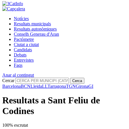
Notícies
Resultats municipals
Resultats autonòmiques
Conselh Generau d'Aran
Pactòmetre
Ciutat a ciutat
Candidats
Debats
Entrevistes
Faqs
Anar al contingut
Cercar
Cerca
Barcelona
BCN
Lleida
LL
Tarragona
TGN
Girona
GI
Resultats a Sant Feliu de
Codines
100% escrutat