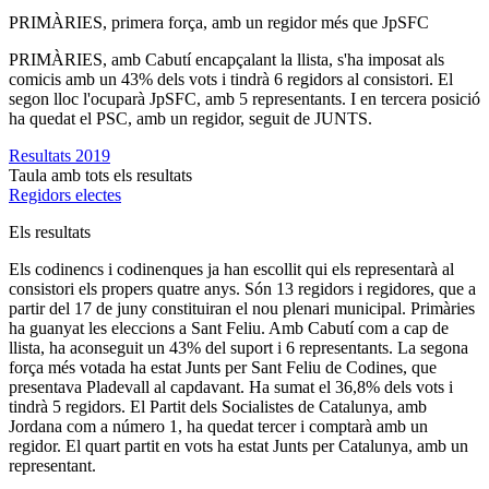
PRIMÀRIES, primera força, amb un regidor més que JpSFC
PRIMÀRIES, amb Cabutí encapçalant la llista, s'ha imposat als
comicis amb un 43% dels vots i tindrà 6 regidors al consistori. El
segon lloc l'ocuparà JpSFC, amb 5 representants. I en tercera posició
ha quedat el PSC, amb un regidor, seguit de JUNTS.
Resultats 2019
Taula amb tots els resultats
Regidors electes
Els resultats
Els codinencs i codinenques ja han escollit qui els representarà al
consistori els propers quatre anys. Són 13 regidors i regidores, que a
partir del 17 de juny constituiran el nou plenari municipal. Primàries
ha guanyat les eleccions a Sant Feliu. Amb Cabutí com a cap de
llista, ha aconseguit un 43% del suport i 6 representants. La segona
força més votada ha estat Junts per Sant Feliu de Codines, que
presentava Pladevall al capdavant. Ha sumat el 36,8% dels vots i
tindrà 5 regidors. El Partit dels Socialistes de Catalunya, amb
Jordana com a número 1, ha quedat tercer i comptarà amb un
regidor. El quart partit en vots ha estat Junts per Catalunya, amb un
representant.