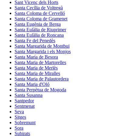
Sant Vicenç dels Horts
Santa Cecília de Voltregà
Santa Coloma de Cervelló
Santa Coloma de Gramenet
Santa Eugènia de Berga
Santa Eulàlia de Riuprimer
Santa Eulàlia de Ronçana
Santa Fe del Penedès
Santa Margarida de Montbui
Santa Margarida i els Monjos
Santa Maria de Besora
Santa Maria de Martorelles
Santa Maria de Merlès
Santa Maria de Miralles
Santa Maria de Palautordera
Santa Maria d'Oló
Santa Perpètua de Mogoda
Santa Susanna
Santpedor
Sentmenat
Seva
Sitges
Sobremunt
Sora
Subirats