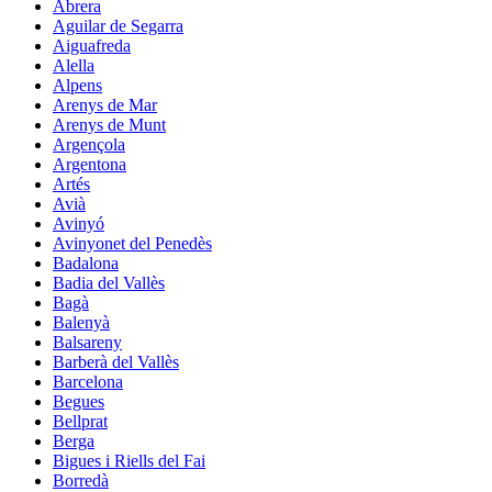
Abrera
Aguilar de Segarra
Aiguafreda
Alella
Alpens
Arenys de Mar
Arenys de Munt
Argençola
Argentona
Artés
Avià
Avinyó
Avinyonet del Penedès
Badalona
Badia del Vallès
Bagà
Balenyà
Balsareny
Barberà del Vallès
Barcelona
Begues
Bellprat
Berga
Bigues i Riells del Fai
Borredà