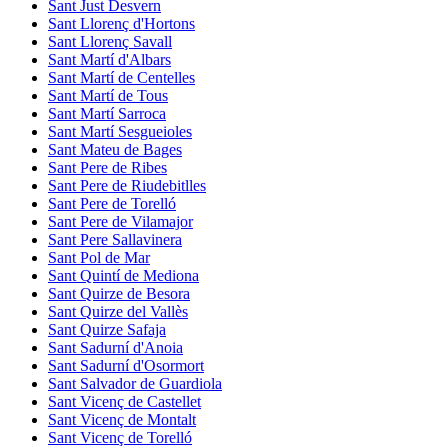
Sant Just Desvern
Sant Llorenç d'Hortons
Sant Llorenç Savall
Sant Martí d'Albars
Sant Martí de Centelles
Sant Martí de Tous
Sant Martí Sarroca
Sant Martí Sesgueioles
Sant Mateu de Bages
Sant Pere de Ribes
Sant Pere de Riudebitlles
Sant Pere de Torelló
Sant Pere de Vilamajor
Sant Pere Sallavinera
Sant Pol de Mar
Sant Quintí de Mediona
Sant Quirze de Besora
Sant Quirze del Vallès
Sant Quirze Safaja
Sant Sadurní d'Anoia
Sant Sadurní d'Osormort
Sant Salvador de Guardiola
Sant Vicenç de Castellet
Sant Vicenç de Montalt
Sant Vicenç de Torelló