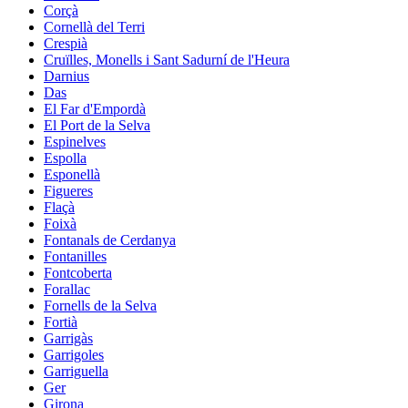
Corçà
Cornellà del Terri
Crespià
Cruïlles, Monells i Sant Sadurní de l'Heura
Darnius
Das
El Far d'Empordà
El Port de la Selva
Espinelves
Espolla
Esponellà
Figueres
Flaçà
Foixà
Fontanals de Cerdanya
Fontanilles
Fontcoberta
Forallac
Fornells de la Selva
Fortià
Garrigàs
Garrigoles
Garriguella
Ger
Girona