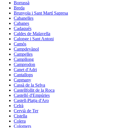
Borrassà
Breda
Brunyola i Sant Martí Sapresa
Cabanelles
Cabanes
Cadaqués
Caldes de Malavella
Calonge i Sant Antoni
Camós
Campdevànol
Campelles
Campllong
Camprodon
Canet d'Adri
Cantallops
Capmany
Cassà de la Selva
Castellfollit de la Roca
Castelló d'Empúries
Castell-Platja d'Aro
Celrà
Cervià de Ter
Cistella
Colera
Colomers