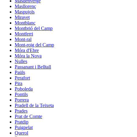
Masdenverge
Masllorenç
Maspujols
Miravet
Montblanc
Montbrió del Camp
Montferri
Mont-ral
Mont-roig del Camp
Móra d'Ebre
Móra la Nova
Nulles
Passanant i Belltall
Paüls
Perafort
Pira
Poboleda
Pontils
Porrera
Pradell de la Teixeta
Prades
Prat de Comte
Pratdip
Puigpelat
Querol