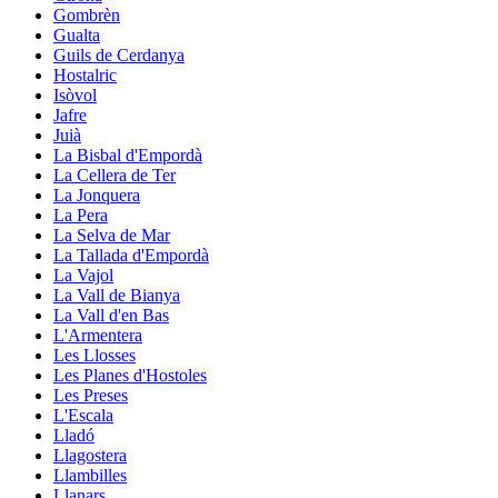
Gombrèn
Gualta
Guils de Cerdanya
Hostalric
Isòvol
Jafre
Juià
La Bisbal d'Empordà
La Cellera de Ter
La Jonquera
La Pera
La Selva de Mar
La Tallada d'Empordà
La Vajol
La Vall de Bianya
La Vall d'en Bas
L'Armentera
Les Llosses
Les Planes d'Hostoles
Les Preses
L'Escala
Lladó
Llagostera
Llambilles
Llanars