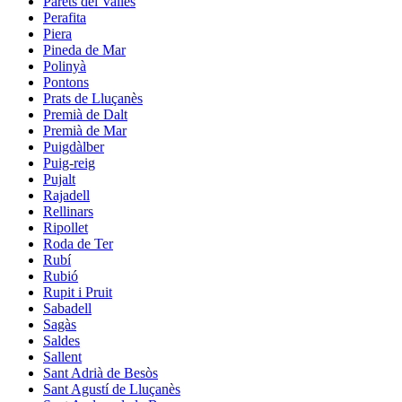
Parets del Vallès
Perafita
Piera
Pineda de Mar
Polinyà
Pontons
Prats de Lluçanès
Premià de Dalt
Premià de Mar
Puigdàlber
Puig-reig
Pujalt
Rajadell
Rellinars
Ripollet
Roda de Ter
Rubí
Rubió
Rupit i Pruit
Sabadell
Sagàs
Saldes
Sallent
Sant Adrià de Besòs
Sant Agustí de Lluçanès