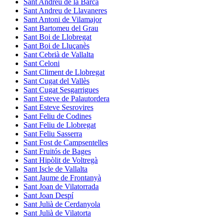
Sant Andreu de la Barca
Sant Andreu de Llavaneres
Sant Antoni de Vilamajor
Sant Bartomeu del Grau
Sant Boi de Llobregat
Sant Boi de Lluçanès
Sant Cebrià de Vallalta
Sant Celoni
Sant Climent de Llobregat
Sant Cugat del Vallès
Sant Cugat Sesgarrigues
Sant Esteve de Palautordera
Sant Esteve Sesrovires
Sant Feliu de Codines
Sant Feliu de Llobregat
Sant Feliu Sasserra
Sant Fost de Campsentelles
Sant Fruitós de Bages
Sant Hipòlit de Voltregà
Sant Iscle de Vallalta
Sant Jaume de Frontanyà
Sant Joan de Vilatorrada
Sant Joan Despí
Sant Julià de Cerdanyola
Sant Julià de Vilatorta