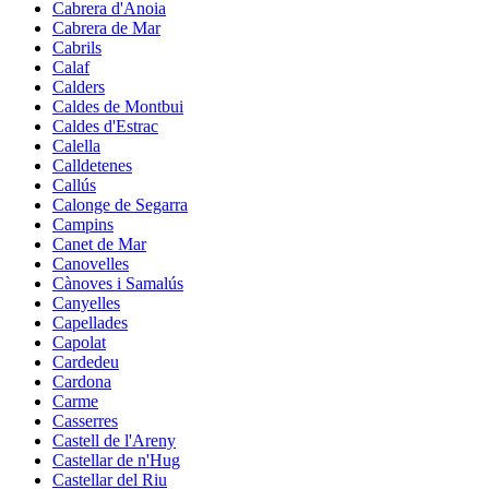
Cabrera d'Anoia
Cabrera de Mar
Cabrils
Calaf
Calders
Caldes de Montbui
Caldes d'Estrac
Calella
Calldetenes
Callús
Calonge de Segarra
Campins
Canet de Mar
Canovelles
Cànoves i Samalús
Canyelles
Capellades
Capolat
Cardedeu
Cardona
Carme
Casserres
Castell de l'Areny
Castellar de n'Hug
Castellar del Riu