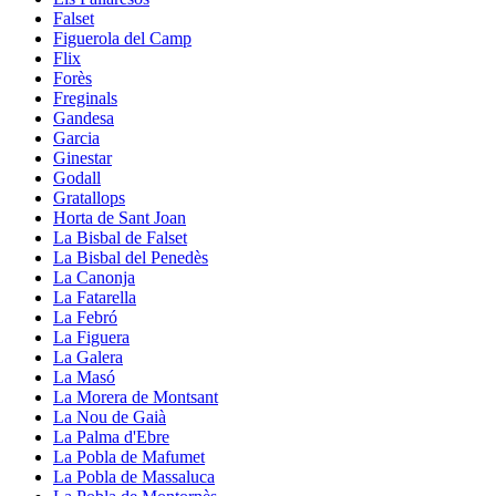
Falset
Figuerola del Camp
Flix
Forès
Freginals
Gandesa
Garcia
Ginestar
Godall
Gratallops
Horta de Sant Joan
La Bisbal de Falset
La Bisbal del Penedès
La Canonja
La Fatarella
La Febró
La Figuera
La Galera
La Masó
La Morera de Montsant
La Nou de Gaià
La Palma d'Ebre
La Pobla de Mafumet
La Pobla de Massaluca