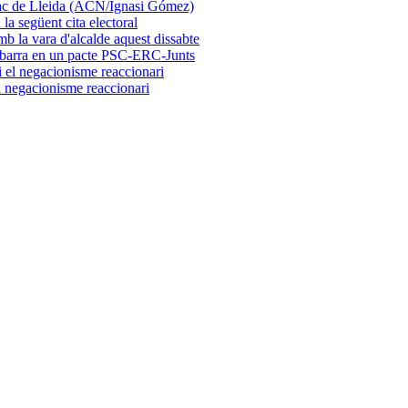
la següent cita electoral
embarra en un pacte PSC-ERC-Junts
el negacionisme reaccionari