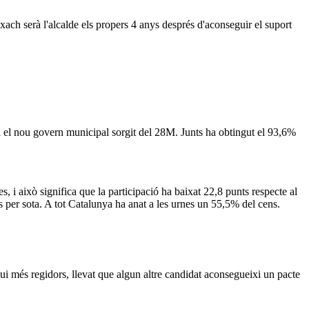
ach serà l'alcalde els propers 4 anys després d'aconseguir el suport
i el nou govern municipal sorgit del 28M. Junts ha obtingut el 93,6%
 i això significa que la participació ha baixat 22,8 punts respecte al
s per sota. A tot Catalunya ha anat a les urnes un 55,5% del cens.
gui més regidors, llevat que algun altre candidat aconsegueixi un pacte