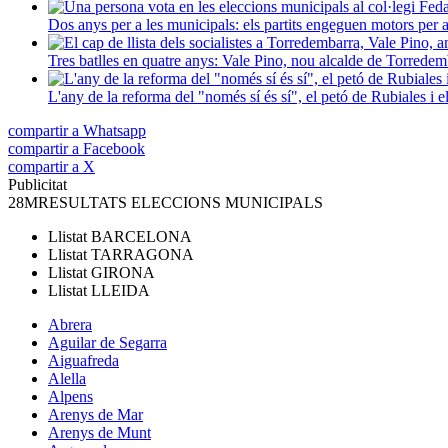
Dos anys per a les municipals: els partits engeguen motors per a 
Tres batlles en quatre anys: Vale Pino, nou alcalde de Torred
L'any de la reforma del "només sí és sí", el petó de Rubiales i 
compartir a Whatsapp
compartir a Facebook
compartir a X
Publicitat
28M
RESULTATS ELECCIONS MUNICIPALS
Llistat
BARCELONA
Llistat
TARRAGONA
Llistat
GIRONA
Llistat
LLEIDA
Abrera
Aguilar de Segarra
Aiguafreda
Alella
Alpens
Arenys de Mar
Arenys de Munt