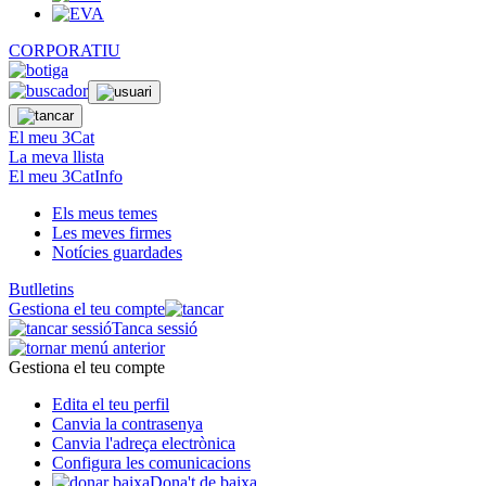
CORPORATIU
El meu 3Cat
La meva llista
El meu 3CatInfo
Els meus temes
Les meves firmes
Notícies guardades
Butlletins
Gestiona el teu compte
Tanca sessió
Gestiona el teu compte
Edita el teu perfil
Canvia la contrasenya
Canvia l'adreça electrònica
Configura les comunicacions
Dona't de baixa