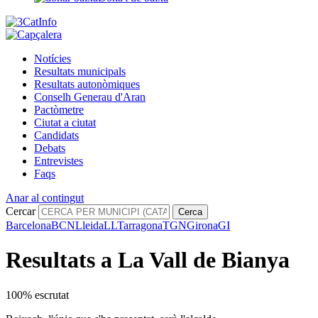
Notícies
Resultats municipals
Resultats autonòmiques
Conselh Generau d'Aran
Pactòmetre
Ciutat a ciutat
Candidats
Debats
Entrevistes
Faqs
Anar al contingut
Cercar
Cerca
Barcelona
BCN
Lleida
LL
Tarragona
TGN
Girona
GI
Resultats a La Vall de Bianya
100% escrutat