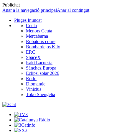
Publicitat
Anar a la navegació principal
Anar al contingut
Pluges Inuncat
Ceuta
Menors Ceuta
Mercabarna
Robatoris coure
Bombardejos Kíiv
ERC
SpaceX
Isaki Lacuesta
Sánchez Europa
Eclipsi solar 2026
Rodri
Diomande
Vinicius
Toko Shengelia