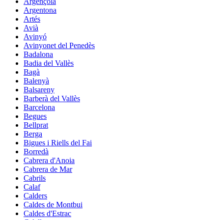
Argençola
Argentona
Artés
Avià
Avinyó
Avinyonet del Penedès
Badalona
Badia del Vallès
Bagà
Balenyà
Balsareny
Barberà del Vallès
Barcelona
Begues
Bellprat
Berga
Bigues i Riells del Fai
Borredà
Cabrera d'Anoia
Cabrera de Mar
Cabrils
Calaf
Calders
Caldes de Montbui
Caldes d'Estrac