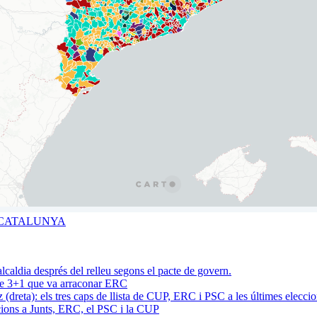
A CATALUNYA
acte 3+1 que va arraconar ERC
cions a Junts, ERC, el PSC i la CUP