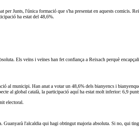
 per Junts, l'única formació que s'ha presentat en aquests comicis. Reix
icipació ha estat del 48,6%.
soluta. Els veïns i veïnes han fet confiança a Reixach perquè encapçal
ció al municipi. Han anat a votar un 48,6% dels bianyencs i bianyenques,
e al global català, la participació aquí ha estat molt inferior: 6,9 punt
it electoral.
a. Guanyarà l'alcaldia qui hagi obtingut majoria absoluta. Si no, qui tin