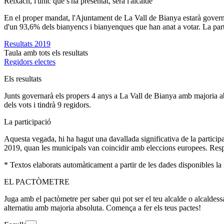
Reixach, l'únic que s'ha presentat, serà l'alcalde
En el proper mandat, l'Ajuntament de La Vall de Bianya estarà governat
d'un 93,6% dels bianyencs i bianyenques que han anat a votar. La part
Resultats 2019
Taula amb tots els resultats
Regidors electes
Els resultats
Junts governarà els propers 4 anys a La Vall de Bianya amb majoria ab
dels vots i tindrà 9 regidors.
La participació
Aquesta vegada, hi ha hagut una davallada significativa de la participa
2019, quan les municipals van coincidir amb eleccions europees. Respect
* Textos elaborats automàticament a partir de les dades disponibles la n
EL PACTÒMETRE
Juga amb el pactòmetre per saber qui pot ser el teu alcalde o alcaldess
alternatiu amb majoria absoluta. Comença a fer els teus pactes!