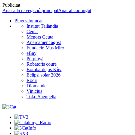
Publicitat
Anar a la navegació principal
Anar al contingut
Pluges Inuncat
Institut Tailàndia
Ceuta
Menors Ceuta
Aparcament agost
Fundació Mas Miró
eBay
Perpinyà
Robatoris coure
Bombardejos Kíiv
Eclipsi solar 2026
Rodri
Diomande
Vinicius
Toko Shengelia