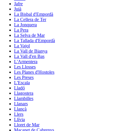
Jafre
Juià
La Bisbal d'Empordà
La Cellera de Ter
La Jonquera
La Pera
La Selva de Mar
La Tallada d'Empordà
La Vajol
La Vall de Bianya
La Vall d'en Bas
L'Armentera
Les Llosses
Les Planes d'Hostoles
Les Preses
L'Escala
Lladó
Llagostera
Llambilles
Llanars
Llançà
Llers
Llívia
Lloret de Mar
Maçanet de Cabrenys