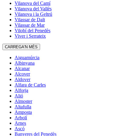
Vilanova del Camí
Vilanova del Vallès
Vilanova i la Geltrú
Vilassar de Dalt
Vilassar de Mar
Vilobí del Penedès
Viver i Serrateix
CARREGA'N MÉS
Aiguamúrcia
Albinyana
Alcanar
Alcover
Aldover
Alfara de Carles
Alforja
Alió
Almoster
Altafulla
Amposta
Arbolí
Arnes
Ascó
Banyeres del Penedès