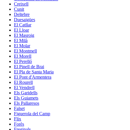
Creixell
Cunit
Deltebre
Duesaigües
El Catllar
El Lloar
El Masroig
El Milà
El Molar
El Montmell
El Morell
El Perelló
El Pinell de Brai
El Pla de Santa Maria
El Pont d'Armentera
El Rourell
El Vendrell
Els Garidells
Els Guiamets
Els Pallaresos
Falset
Figuerola del Camp
Flix
Forès
Freginals