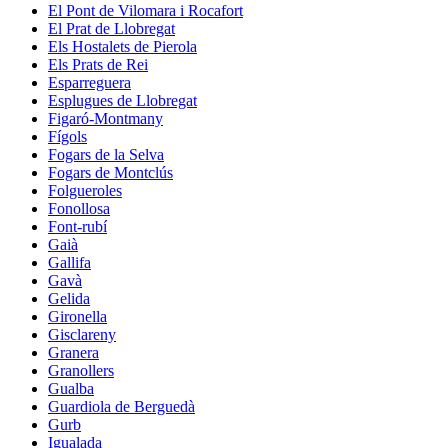
El Pont de Vilomara i Rocafort
El Prat de Llobregat
Els Hostalets de Pierola
Els Prats de Rei
Esparreguera
Esplugues de Llobregat
Figaró-Montmany
Fígols
Fogars de la Selva
Fogars de Montclús
Folgueroles
Fonollosa
Font-rubí
Gaià
Gallifa
Gavà
Gelida
Gironella
Gisclareny
Granera
Granollers
Gualba
Guardiola de Berguedà
Gurb
Igualada