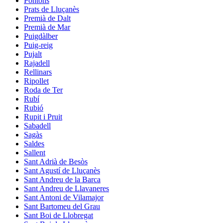
Pontons
Prats de Lluçanès
Premià de Dalt
Premià de Mar
Puigdàlber
Puig-reig
Pujalt
Rajadell
Rellinars
Ripollet
Roda de Ter
Rubí
Rubió
Rupit i Pruit
Sabadell
Sagàs
Saldes
Sallent
Sant Adrià de Besòs
Sant Agustí de Lluçanès
Sant Andreu de la Barca
Sant Andreu de Llavaneres
Sant Antoni de Vilamajor
Sant Bartomeu del Grau
Sant Boi de Llobregat