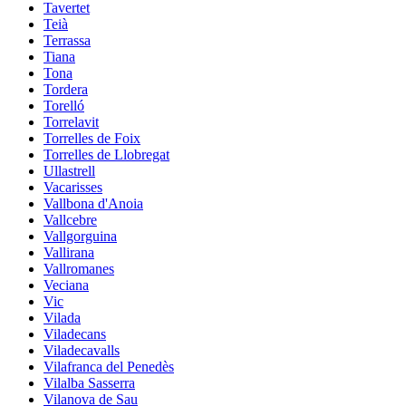
Tavertet
Teià
Terrassa
Tiana
Tona
Tordera
Torelló
Torrelavit
Torrelles de Foix
Torrelles de Llobregat
Ullastrell
Vacarisses
Vallbona d'Anoia
Vallcebre
Vallgorguina
Vallirana
Vallromanes
Veciana
Vic
Vilada
Viladecans
Viladecavalls
Vilafranca del Penedès
Vilalba Sasserra
Vilanova de Sau