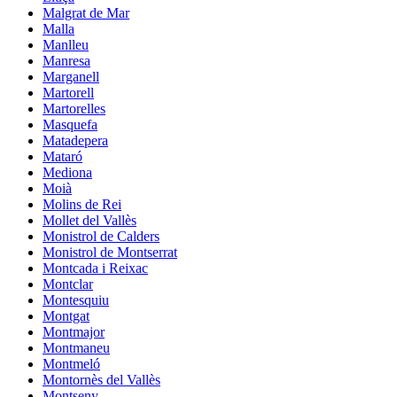
Malgrat de Mar
Malla
Manlleu
Manresa
Marganell
Martorell
Martorelles
Masquefa
Matadepera
Mataró
Mediona
Moià
Molins de Rei
Mollet del Vallès
Monistrol de Calders
Monistrol de Montserrat
Montcada i Reixac
Montclar
Montesquiu
Montgat
Montmajor
Montmaneu
Montmeló
Montornès del Vallès
Montseny