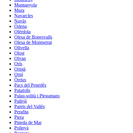
Muntanyola
Mura
Navarcles
Navàs
Òdena
Olèrdola
Olesa de Bonesvalls
Olesa de Montserrat
Olivella
Olost
Olvan
Orís
Oristà
Orpí
Òrrius
Pacs del Penedès
Palafolls
Palau-solità i Plegamans
Pallejà
Parets del Vallès
Perafita
Piera
Pineda de Mar
Polinyà