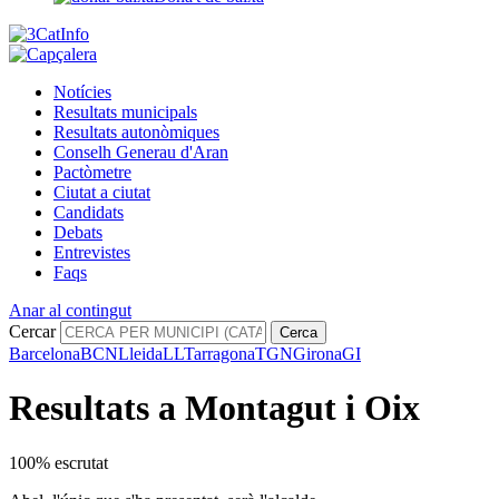
Notícies
Resultats municipals
Resultats autonòmiques
Conselh Generau d'Aran
Pactòmetre
Ciutat a ciutat
Candidats
Debats
Entrevistes
Faqs
Anar al contingut
Cercar
Cerca
Barcelona
BCN
Lleida
LL
Tarragona
TGN
Girona
GI
Resultats a Montagut i Oix
100% escrutat