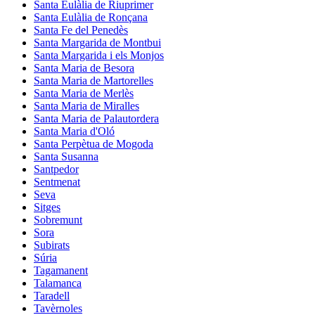
Santa Eulàlia de Riuprimer
Santa Eulàlia de Ronçana
Santa Fe del Penedès
Santa Margarida de Montbui
Santa Margarida i els Monjos
Santa Maria de Besora
Santa Maria de Martorelles
Santa Maria de Merlès
Santa Maria de Miralles
Santa Maria de Palautordera
Santa Maria d'Oló
Santa Perpètua de Mogoda
Santa Susanna
Santpedor
Sentmenat
Seva
Sitges
Sobremunt
Sora
Subirats
Súria
Tagamanent
Talamanca
Taradell
Tavèrnoles