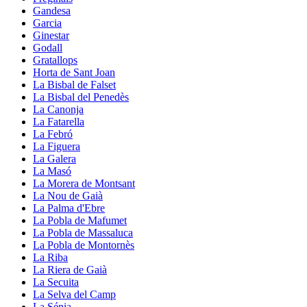
Gandesa
Garcia
Ginestar
Godall
Gratallops
Horta de Sant Joan
La Bisbal de Falset
La Bisbal del Penedès
La Canonja
La Fatarella
La Febró
La Figuera
La Galera
La Masó
La Morera de Montsant
La Nou de Gaià
La Palma d'Ebre
La Pobla de Mafumet
La Pobla de Massaluca
La Pobla de Montornès
La Riba
La Riera de Gaià
La Secuita
La Selva del Camp
La Sénia