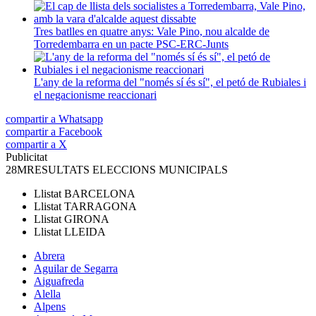
Tres batlles en quatre anys: Vale Pino, nou alcalde de
Torredembarra en un pacte PSC-ERC-Junts
L'any de la reforma del "només sí és sí", el petó de Rubiales i
el negacionisme reaccionari
compartir a Whatsapp
compartir a Facebook
compartir a X
Publicitat
28M
RESULTATS ELECCIONS MUNICIPALS
Llistat
BARCELONA
Llistat
TARRAGONA
Llistat
GIRONA
Llistat
LLEIDA
Abrera
Aguilar de Segarra
Aiguafreda
Alella
Alpens