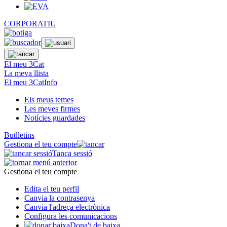
CORPORATIU
El meu 3Cat
La meva llista
El meu 3CatInfo
Els meus temes
Les meves firmes
Notícies guardades
Butlletins
Gestiona el teu compte
Tanca sessió
Gestiona el teu compte
Edita el teu perfil
Canvia la contrasenya
Canvia l'adreça electrònica
Configura les comunicacions
Dona't de baixa