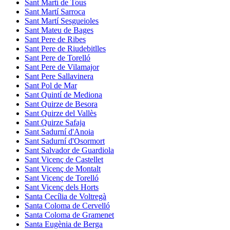
Sant Martí de Tous
Sant Martí Sarroca
Sant Martí Sesgueioles
Sant Mateu de Bages
Sant Pere de Ribes
Sant Pere de Riudebitlles
Sant Pere de Torelló
Sant Pere de Vilamajor
Sant Pere Sallavinera
Sant Pol de Mar
Sant Quintí de Mediona
Sant Quirze de Besora
Sant Quirze del Vallès
Sant Quirze Safaja
Sant Sadurní d'Anoia
Sant Sadurní d'Osormort
Sant Salvador de Guardiola
Sant Vicenç de Castellet
Sant Vicenç de Montalt
Sant Vicenç de Torelló
Sant Vicenç dels Horts
Santa Cecília de Voltregà
Santa Coloma de Cervelló
Santa Coloma de Gramenet
Santa Eugènia de Berga