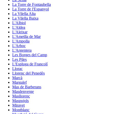
La Torre de Fontaubella
La Torre de l'Espanyol
La Vilella Alta
La Vilella Baixa
L'Albiol
L'Aldea
L'Aleixar
L'Ametlla de Mar
L'Ampolla
L'Arboç
L'Argentera
Les Borges del Camp
Les Piles
L'Espluga de Francolí
Llorac
Llorenç del Penedès
Marçà
Margalef
Mas de Barberans
Masdenverge
Masllorenç
Maspujols
Miravet
Montblanc