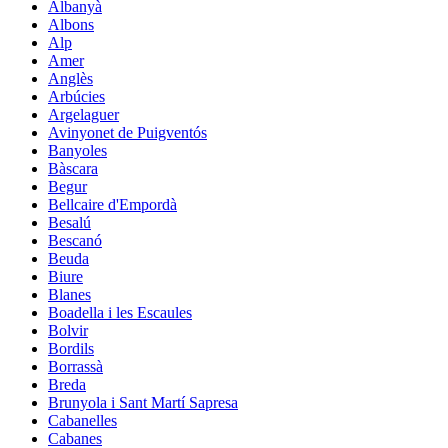
Albanyà
Albons
Alp
Amer
Anglès
Arbúcies
Argelaguer
Avinyonet de Puigventós
Banyoles
Bàscara
Begur
Bellcaire d'Empordà
Besalú
Bescanó
Beuda
Biure
Blanes
Boadella i les Escaules
Bolvir
Bordils
Borrassà
Breda
Brunyola i Sant Martí Sapresa
Cabanelles
Cabanes