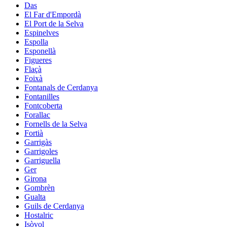
Das
El Far d'Empordà
El Port de la Selva
Espinelves
Espolla
Esponellà
Figueres
Flaçà
Foixà
Fontanals de Cerdanya
Fontanilles
Fontcoberta
Forallac
Fornells de la Selva
Fortià
Garrigàs
Garrigoles
Garriguella
Ger
Girona
Gombrèn
Gualta
Guils de Cerdanya
Hostalric
Isòvol