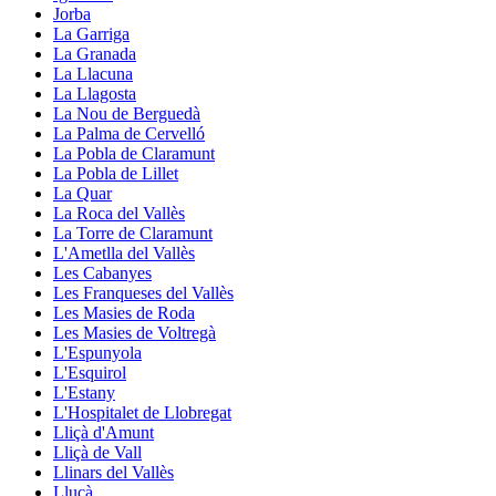
Jorba
La Garriga
La Granada
La Llacuna
La Llagosta
La Nou de Berguedà
La Palma de Cervelló
La Pobla de Claramunt
La Pobla de Lillet
La Quar
La Roca del Vallès
La Torre de Claramunt
L'Ametlla del Vallès
Les Cabanyes
Les Franqueses del Vallès
Les Masies de Roda
Les Masies de Voltregà
L'Espunyola
L'Esquirol
L'Estany
L'Hospitalet de Llobregat
Lliçà d'Amunt
Lliçà de Vall
Llinars del Vallès
Lluçà