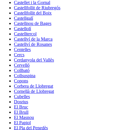
Castellet i la Gornal
Castellfollit de Riubregós
Castellfollit del Boix
Castellgalí
Castellnou de Bages
Castellolí
Castellterçol
Castellví de la Marca
Castellví de Rosanes
Centelles
Cercs
Cerdanyola del Vallès
Cervelló
Collbató
Collsuspina
Copons
Corbera de Llobregat
Cornellà de Llobregat
Cubelles
Dosrius
El Bruc
El Brull
El Masnou
El Papiol
El Pla del Penedès