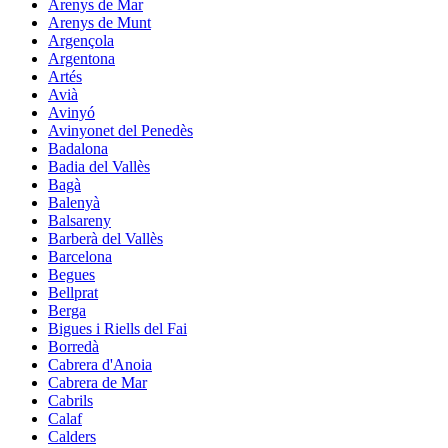
Arenys de Mar
Arenys de Munt
Argençola
Argentona
Artés
Avià
Avinyó
Avinyonet del Penedès
Badalona
Badia del Vallès
Bagà
Balenyà
Balsareny
Barberà del Vallès
Barcelona
Begues
Bellprat
Berga
Bigues i Riells del Fai
Borredà
Cabrera d'Anoia
Cabrera de Mar
Cabrils
Calaf
Calders