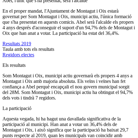
Abel, l'únic que s'ha presentat, serà l'alcalde
En el proper mandat, l'Ajuntament de Montagut i Oix estarà
governat per Som Montagut i Oix, municipi actiu, l'única formació
que s'ha presentat en aquests comicis. Abel serà l'alcalde els propers
4 anys després d'aconseguir el suport d'un 94,7% dels de Montagut i
Oix que han anat a votar. La participació ha estat del 36,4%.
Resultats 2019
Taula amb tots els resultats
Regidors electes
Els resultats
Som Montagut i Oix, municipi actiu governarà els propers 4 anys a
Montagut i Oix amb majoria absoluta. Els veïns i veïnes han fet
confiança a Abel perquè encapçali el nou govern municipal sorgit
del 28M. Som Montagut i Oix, municipi actiu ha obtingut el 94,7%
dels vots i tindrà 7 regidors.
La participació
Aquesta vegada, hi ha hagut una davallada significativa de la
participació al municipi. Han anat a votar un 36,4% dels de
Montagut i Oix, i això significa que la participació ha baixat 29,7
punts respecte al 2019, quan les municipals van coincidir amb