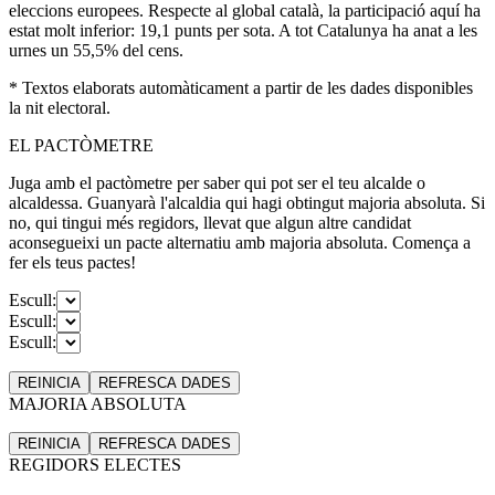
eleccions europees. Respecte al global català, la participació aquí ha
estat molt inferior: 19,1 punts per sota. A tot Catalunya ha anat a les
urnes un 55,5% del cens.
* Textos elaborats automàticament a partir de les dades disponibles
la nit electoral.
EL PACTÒMETRE
Juga amb el pactòmetre per saber qui pot ser el teu alcalde o
alcaldessa. Guanyarà l'alcaldia qui hagi obtingut majoria absoluta. Si
no, qui tingui més regidors, llevat que algun altre candidat
aconsegueixi un pacte alternatiu amb majoria absoluta. Comença a
fer els teus pactes!
Escull:
Escull:
Escull:
REINICIA
REFRESCA
DADES
MAJORIA ABSOLUTA
REINICIA
REFRESCA
DADES
REGIDORS ELECTES