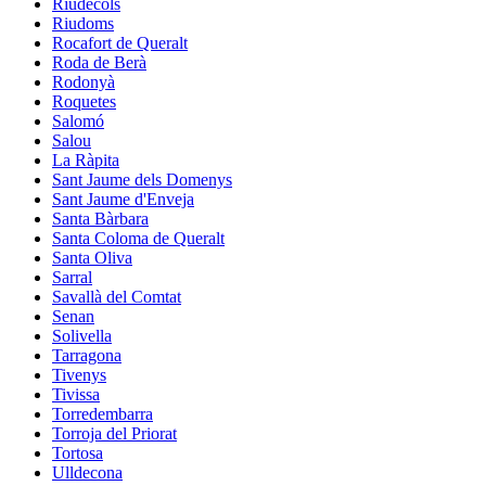
Riudecols
Riudoms
Rocafort de Queralt
Roda de Berà
Rodonyà
Roquetes
Salomó
Salou
La Ràpita
Sant Jaume dels Domenys
Sant Jaume d'Enveja
Santa Bàrbara
Santa Coloma de Queralt
Santa Oliva
Sarral
Savallà del Comtat
Senan
Solivella
Tarragona
Tivenys
Tivissa
Torredembarra
Torroja del Priorat
Tortosa
Ulldecona