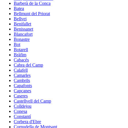
Barberà de la Conca
Batea
Bellmunt del Priorat
Bellvei
Benifallet
Benissanet
Blancafort
Bonastre
Bot
Botarell
Bràfim
Cabacés
Cabra del Camp
Calafell
Camarles
Cambrils
Capafonts
Capçanes
Caseres
Castellvell del Camp
Colldejou
Conesa
Constantí
Corbera d'Ebre
Cornudella de Montsant