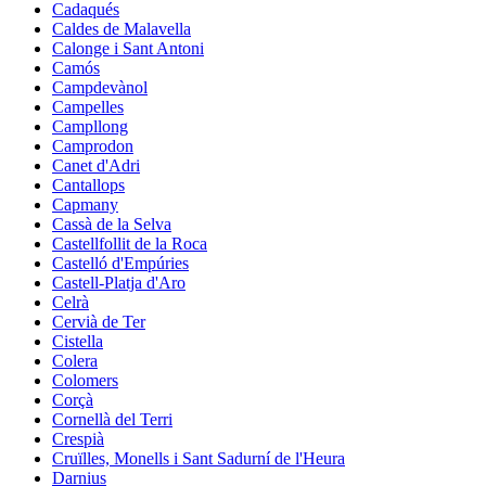
Cadaqués
Caldes de Malavella
Calonge i Sant Antoni
Camós
Campdevànol
Campelles
Campllong
Camprodon
Canet d'Adri
Cantallops
Capmany
Cassà de la Selva
Castellfollit de la Roca
Castelló d'Empúries
Castell-Platja d'Aro
Celrà
Cervià de Ter
Cistella
Colera
Colomers
Corçà
Cornellà del Terri
Crespià
Cruïlles, Monells i Sant Sadurní de l'Heura
Darnius