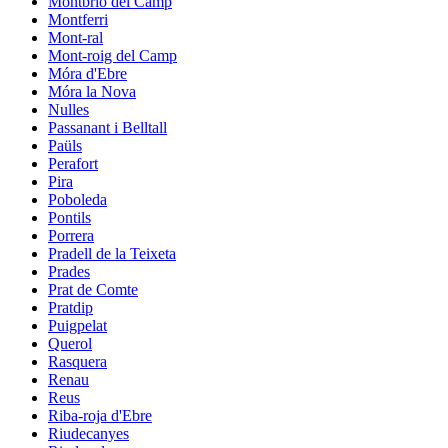
Montbrió del Camp
Montferri
Mont-ral
Mont-roig del Camp
Móra d'Ebre
Móra la Nova
Nulles
Passanant i Belltall
Paüls
Perafort
Pira
Poboleda
Pontils
Porrera
Pradell de la Teixeta
Prades
Prat de Comte
Pratdip
Puigpelat
Querol
Rasquera
Renau
Reus
Riba-roja d'Ebre
Riudecanyes