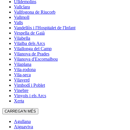
Ulldemolins
Vallclara
Vallfogona de Riucorb
Vallmoll
Valls
Vandellòs i l'Hospitalet de l'Infant
Vespella de Gaià
Vilabella
Vilalba dels Arcs
Vilallonga del Camp
Vilanova de Prades
Vilanova d'Escornalbou
Vilaplana
Vila-rodona
Vila-seca
Vilaverd
Vimbodí i Poblet
Vinebre
Vinyols i els Arcs
Xerta
CARREGA'N MÉS
Agullana
Aiguaviva