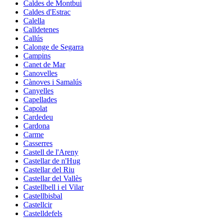
Caldes de Montbui
Caldes d'Estrac
Calella
Calldetenes
Callús
Calonge de Segarra
Campins
Canet de Mar
Canovelles
Cànoves i Samalús
Canyelles
Capellades
Capolat
Cardedeu
Cardona
Carme
Casserres
Castell de l'Areny
Castellar de n'Hug
Castellar del Riu
Castellar del Vallès
Castellbell i el Vilar
Castellbisbal
Castellcir
Castelldefels