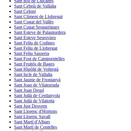
Sant Boi de Lluçanès
Sant Cebrià de Vallalta
Sant Celoni
Sant Climent de Llobregat
Sant Cugat del Vallès
Sant Cugat Sesgarrigues
Sant Esteve de Palautordera
Sant Esteve Sesrovires
Sant Feliu de Codines
Sant Feliu de Llobregat
Sant Feliu Sasserra
Sant Fost de Campsentelles
Sant Fruitós de Bages
Sant Hipòlit de Voltregà
Sant Iscle de Vallalta
Sant Jaume de Frontanyà
Sant Joan de Vilatorrada
Sant Joan Despí
Sant Julià de Cerdanyola
Sant Julià de Vilatorta
Sant Just Desvern
Sant Llorenç d'Hortons
Sant Llorenç Savall
Sant Martí d'Albars
Sant Martí de Centelles