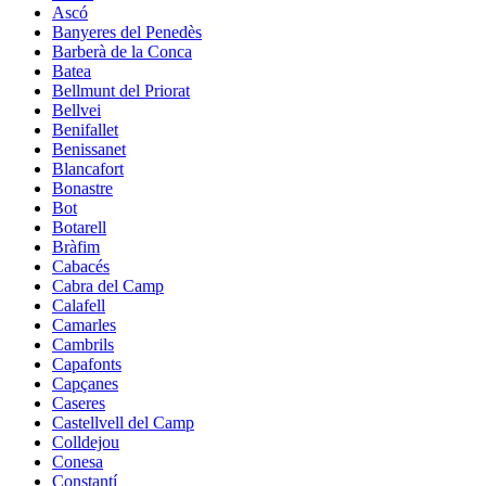
Ascó
Banyeres del Penedès
Barberà de la Conca
Batea
Bellmunt del Priorat
Bellvei
Benifallet
Benissanet
Blancafort
Bonastre
Bot
Botarell
Bràfim
Cabacés
Cabra del Camp
Calafell
Camarles
Cambrils
Capafonts
Capçanes
Caseres
Castellvell del Camp
Colldejou
Conesa
Constantí