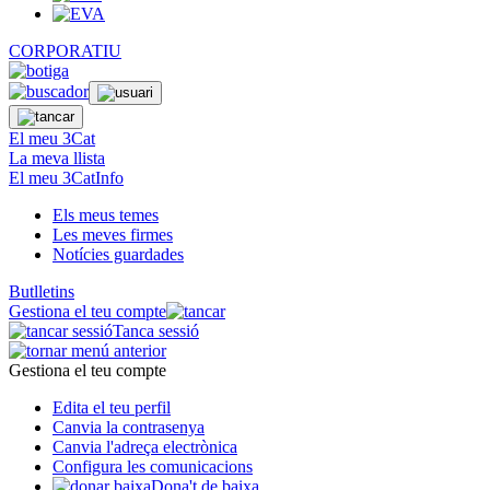
CORPORATIU
El meu 3Cat
La meva llista
El meu 3CatInfo
Els meus temes
Les meves firmes
Notícies guardades
Butlletins
Gestiona el teu compte
Tanca sessió
Gestiona el teu compte
Edita el teu perfil
Canvia la contrasenya
Canvia l'adreça electrònica
Configura les comunicacions
Dona't de baixa