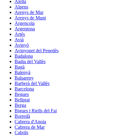
Alella
Alpens
Arenys de Mar
Arenys de Munt
Argençola
Argentona
Artés
Avià
Avinyó
Avinyonet del Penedès
Badalona
Badia del Vallès
Bagà
Balenyà
Balsareny
Barberà del Vallès
Barcelona
Begues
Bellprat
Berga
Bigues i Riells del Fai
Borredà
Cabrera d'Anoia
Cabrera de Mar
Cabrils