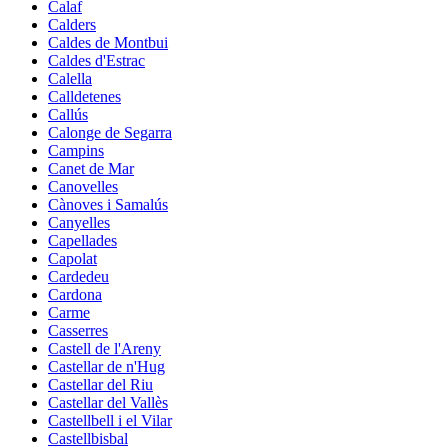
Calaf
Calders
Caldes de Montbui
Caldes d'Estrac
Calella
Calldetenes
Callús
Calonge de Segarra
Campins
Canet de Mar
Canovelles
Cànoves i Samalús
Canyelles
Capellades
Capolat
Cardedeu
Cardona
Carme
Casserres
Castell de l'Areny
Castellar de n'Hug
Castellar del Riu
Castellar del Vallès
Castellbell i el Vilar
Castellbisbal