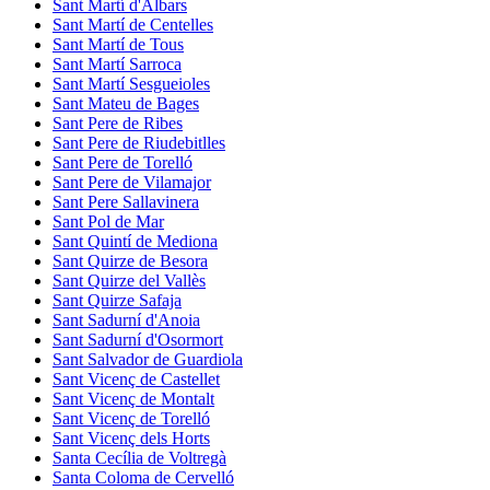
Sant Martí d'Albars
Sant Martí de Centelles
Sant Martí de Tous
Sant Martí Sarroca
Sant Martí Sesgueioles
Sant Mateu de Bages
Sant Pere de Ribes
Sant Pere de Riudebitlles
Sant Pere de Torelló
Sant Pere de Vilamajor
Sant Pere Sallavinera
Sant Pol de Mar
Sant Quintí de Mediona
Sant Quirze de Besora
Sant Quirze del Vallès
Sant Quirze Safaja
Sant Sadurní d'Anoia
Sant Sadurní d'Osormort
Sant Salvador de Guardiola
Sant Vicenç de Castellet
Sant Vicenç de Montalt
Sant Vicenç de Torelló
Sant Vicenç dels Horts
Santa Cecília de Voltregà
Santa Coloma de Cervelló