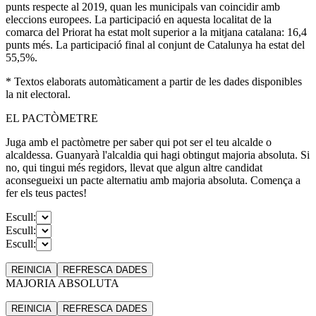
punts respecte al 2019, quan les municipals van coincidir amb
eleccions europees. La participació en aquesta localitat de la
comarca del Priorat ha estat molt superior a la mitjana catalana: 16,4
punts més. La participació final al conjunt de Catalunya ha estat del
55,5%.
* Textos elaborats automàticament a partir de les dades disponibles
la nit electoral.
EL PACTÒMETRE
Juga amb el pactòmetre per saber qui pot ser el teu alcalde o
alcaldessa. Guanyarà l'alcaldia qui hagi obtingut majoria absoluta. Si
no, qui tingui més regidors, llevat que algun altre candidat
aconsegueixi un pacte alternatiu amb majoria absoluta. Comença a
fer els teus pactes!
Escull:
Escull:
Escull:
REINICIA
REFRESCA
DADES
MAJORIA ABSOLUTA
REINICIA
REFRESCA
DADES