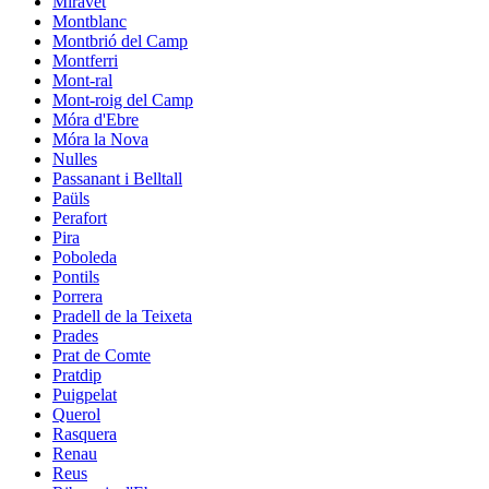
Miravet
Montblanc
Montbrió del Camp
Montferri
Mont-ral
Mont-roig del Camp
Móra d'Ebre
Móra la Nova
Nulles
Passanant i Belltall
Paüls
Perafort
Pira
Poboleda
Pontils
Porrera
Pradell de la Teixeta
Prades
Prat de Comte
Pratdip
Puigpelat
Querol
Rasquera
Renau
Reus