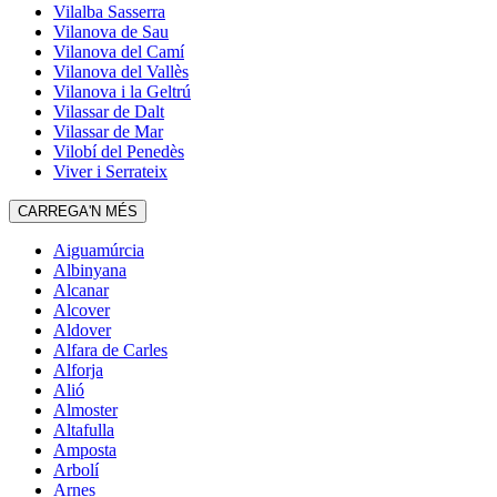
Vilalba Sasserra
Vilanova de Sau
Vilanova del Camí
Vilanova del Vallès
Vilanova i la Geltrú
Vilassar de Dalt
Vilassar de Mar
Vilobí del Penedès
Viver i Serrateix
CARREGA'N MÉS
Aiguamúrcia
Albinyana
Alcanar
Alcover
Aldover
Alfara de Carles
Alforja
Alió
Almoster
Altafulla
Amposta
Arbolí
Arnes