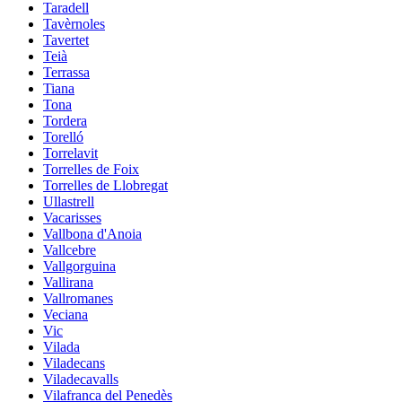
Taradell
Tavèrnoles
Tavertet
Teià
Terrassa
Tiana
Tona
Tordera
Torelló
Torrelavit
Torrelles de Foix
Torrelles de Llobregat
Ullastrell
Vacarisses
Vallbona d'Anoia
Vallcebre
Vallgorguina
Vallirana
Vallromanes
Veciana
Vic
Vilada
Viladecans
Viladecavalls
Vilafranca del Penedès