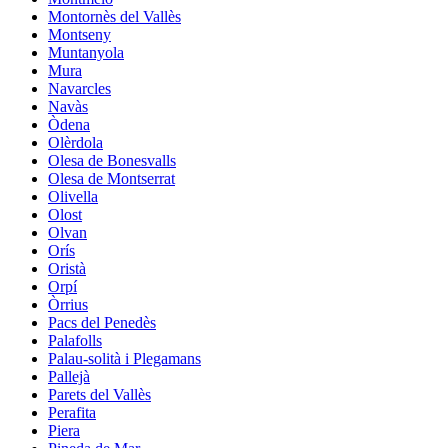
Montornès del Vallès
Montseny
Muntanyola
Mura
Navarcles
Navàs
Òdena
Olèrdola
Olesa de Bonesvalls
Olesa de Montserrat
Olivella
Olost
Olvan
Orís
Oristà
Orpí
Òrrius
Pacs del Penedès
Palafolls
Palau-solità i Plegamans
Pallejà
Parets del Vallès
Perafita
Piera