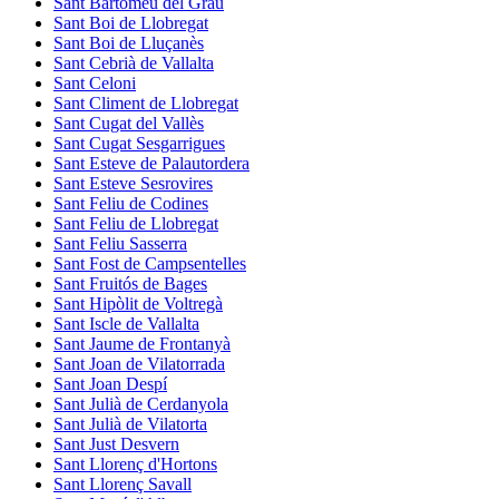
Sant Bartomeu del Grau
Sant Boi de Llobregat
Sant Boi de Lluçanès
Sant Cebrià de Vallalta
Sant Celoni
Sant Climent de Llobregat
Sant Cugat del Vallès
Sant Cugat Sesgarrigues
Sant Esteve de Palautordera
Sant Esteve Sesrovires
Sant Feliu de Codines
Sant Feliu de Llobregat
Sant Feliu Sasserra
Sant Fost de Campsentelles
Sant Fruitós de Bages
Sant Hipòlit de Voltregà
Sant Iscle de Vallalta
Sant Jaume de Frontanyà
Sant Joan de Vilatorrada
Sant Joan Despí
Sant Julià de Cerdanyola
Sant Julià de Vilatorta
Sant Just Desvern
Sant Llorenç d'Hortons
Sant Llorenç Savall