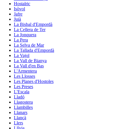
Hostalric
Isòvol
Jafre
Juià
La Bisbal d'Empordà
La Cellera de Ter
La Jonquera
La Pera
La Selva de Mar
La Tallada d'Empordà
La Vajol
La Vall de Bianya
La Vall d'en Bas
L'Armentera
Les Llosses
Les Planes d'Hostoles
Les Preses
L'Escala
Lladó
Llagostera
Llambilles
Llanars
Llançà
Llers
Llívia