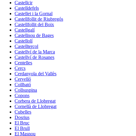
Castellcir
Castelldefels
Castellet i la Gornal
Castellfollit de Riubregós
Castellfollit del Boix
Castellgalí
Castellnou de Bages
Castellolí
Castellterçol
Castellví de la Marca
Castellví de Rosanes
Centelles
Cercs
Cerdanyola del Vallès
Cervelló
Collbató
Collsuspina
Copons
Corbera de Llobregat
Cornellà de Llobregat
Cubelles
Dosrius
El Bruc
El Brull
El Masnou