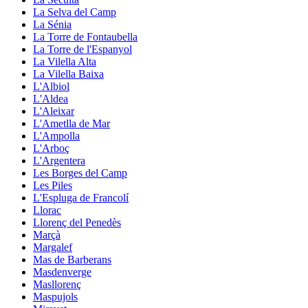
La Selva del Camp
La Sénia
La Torre de Fontaubella
La Torre de l'Espanyol
La Vilella Alta
La Vilella Baixa
L'Albiol
L'Aldea
L'Aleixar
L'Ametlla de Mar
L'Ampolla
L'Arboç
L'Argentera
Les Borges del Camp
Les Piles
L'Espluga de Francolí
Llorac
Llorenç del Penedès
Marçà
Margalef
Mas de Barberans
Masdenverge
Masllorenç
Maspujols