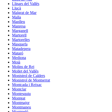
Llinars del Vallès
Lluçà
Malgrat de Mar
Malla
Manlleu
Manresa
Marganell
Martorell
Martorelles
Masquefa
Matadepera
Mataró
Mediona
Moià
Molins de Rei
Mollet del Vallès
Monistrol de Calders
Monistrol de Montserrat
Montcada i Reixac
Montclar
Montesquiu
Montgat
Montmajor
Montmaneu
Montmeló