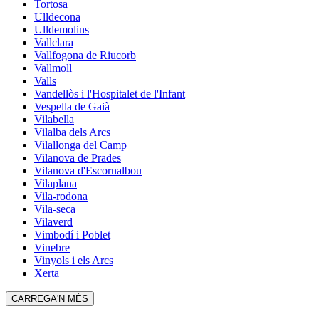
Tortosa
Ulldecona
Ulldemolins
Vallclara
Vallfogona de Riucorb
Vallmoll
Valls
Vandellòs i l'Hospitalet de l'Infant
Vespella de Gaià
Vilabella
Vilalba dels Arcs
Vilallonga del Camp
Vilanova de Prades
Vilanova d'Escornalbou
Vilaplana
Vila-rodona
Vila-seca
Vilaverd
Vimbodí i Poblet
Vinebre
Vinyols i els Arcs
Xerta
CARREGA'N MÉS