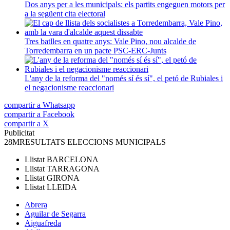
Dos anys per a les municipals: els partits engeguen motors per
a la següent cita electoral
Tres batlles en quatre anys: Vale Pino, nou alcalde de
Torredembarra en un pacte PSC-ERC-Junts
L'any de la reforma del "només sí és sí", el petó de Rubiales i
el negacionisme reaccionari
compartir a Whatsapp
compartir a Facebook
compartir a X
Publicitat
28M
RESULTATS ELECCIONS MUNICIPALS
Llistat
BARCELONA
Llistat
TARRAGONA
Llistat
GIRONA
Llistat
LLEIDA
Abrera
Aguilar de Segarra
Aiguafreda