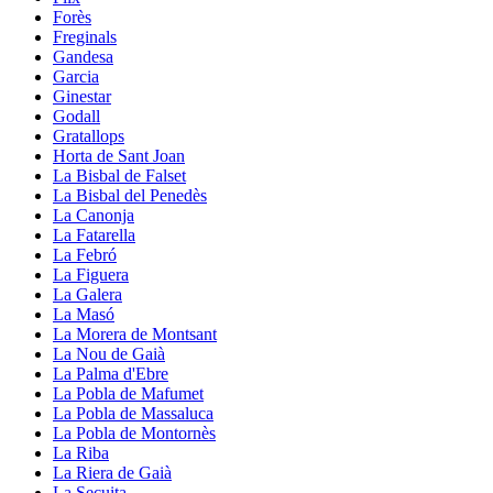
Forès
Freginals
Gandesa
Garcia
Ginestar
Godall
Gratallops
Horta de Sant Joan
La Bisbal de Falset
La Bisbal del Penedès
La Canonja
La Fatarella
La Febró
La Figuera
La Galera
La Masó
La Morera de Montsant
La Nou de Gaià
La Palma d'Ebre
La Pobla de Mafumet
La Pobla de Massaluca
La Pobla de Montornès
La Riba
La Riera de Gaià
La Secuita