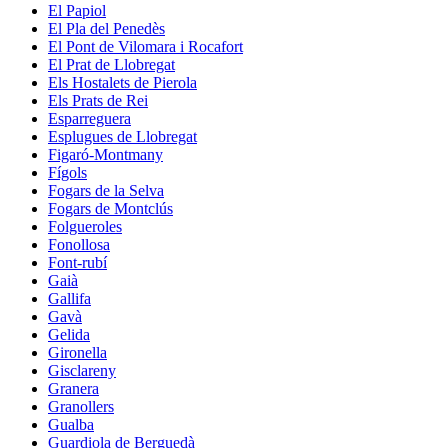
El Papiol
El Pla del Penedès
El Pont de Vilomara i Rocafort
El Prat de Llobregat
Els Hostalets de Pierola
Els Prats de Rei
Esparreguera
Esplugues de Llobregat
Figaró-Montmany
Fígols
Fogars de la Selva
Fogars de Montclús
Folgueroles
Fonollosa
Font-rubí
Gaià
Gallifa
Gavà
Gelida
Gironella
Gisclareny
Granera
Granollers
Gualba
Guardiola de Berguedà