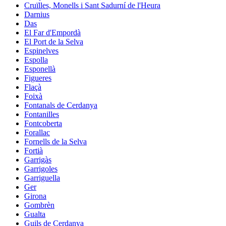
Cruïlles, Monells i Sant Sadurní de l'Heura
Darnius
Das
El Far d'Empordà
El Port de la Selva
Espinelves
Espolla
Esponellà
Figueres
Flaçà
Foixà
Fontanals de Cerdanya
Fontanilles
Fontcoberta
Forallac
Fornells de la Selva
Fortià
Garrigàs
Garrigoles
Garriguella
Ger
Girona
Gombrèn
Gualta
Guils de Cerdanya