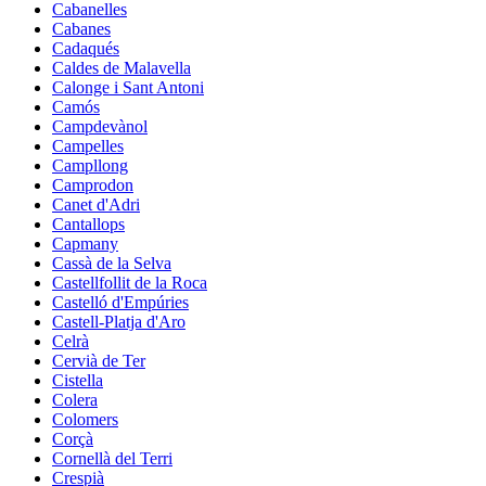
Cabanelles
Cabanes
Cadaqués
Caldes de Malavella
Calonge i Sant Antoni
Camós
Campdevànol
Campelles
Campllong
Camprodon
Canet d'Adri
Cantallops
Capmany
Cassà de la Selva
Castellfollit de la Roca
Castelló d'Empúries
Castell-Platja d'Aro
Celrà
Cervià de Ter
Cistella
Colera
Colomers
Corçà
Cornellà del Terri
Crespià