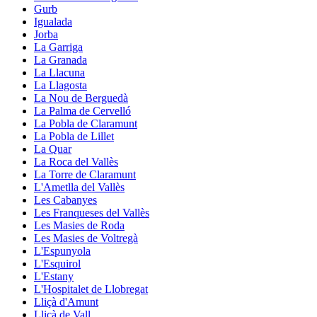
Gurb
Igualada
Jorba
La Garriga
La Granada
La Llacuna
La Llagosta
La Nou de Berguedà
La Palma de Cervelló
La Pobla de Claramunt
La Pobla de Lillet
La Quar
La Roca del Vallès
La Torre de Claramunt
L'Ametlla del Vallès
Les Cabanyes
Les Franqueses del Vallès
Les Masies de Roda
Les Masies de Voltregà
L'Espunyola
L'Esquirol
L'Estany
L'Hospitalet de Llobregat
Lliçà d'Amunt
Lliçà de Vall