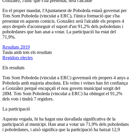
González, l'únic que s'ha presentat, serà l'alcalde
En el proper mandat, l'Ajuntament de Poboleda estarà governat per
Tots Som Poboleda (vinculat a ERC), l'única formació que s'ha
presentat en aquests comicis. González serà l'alcalde els propers 4
anys després d'aconseguir el suport d'un 91,2% dels poboledans i
poboledanes que han anat a votar. La participació ha estat del
71,9%.
Resultats 2019
Taula amb tots els resultats
Regidors electes
Els resultats
Tots Som Poboleda (vinculat a ERC) governarà els propers 4 anys a
Poboleda amb majoria absoluta. Els veïns i veïnes han fet confiança
a González perquè encapçali el nou govern municipal sorgit del
28M. Tots Som Poboleda (vinculat a ERC) ha obtingut el 91,2%
dels vots i tindrà 7 regidors.
La participació
Aquesta vegada, hi ha hagut una davallada significativa de la
participació al municipi. Han anat a votar un 71,9% dels poboledans
i poboledanes, i això significa que la participació ha baixat 12,9