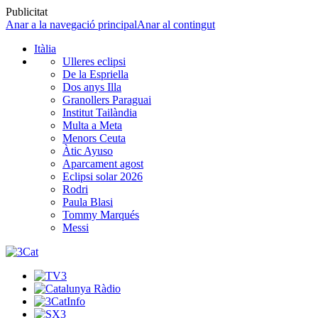
Publicitat
Anar a la navegació principal
Anar al contingut
Itàlia
Ulleres eclipsi
De la Espriella
Dos anys Illa
Granollers Paraguai
Institut Tailàndia
Multa a Meta
Menors Ceuta
Àtic Ayuso
Aparcament agost
Eclipsi solar 2026
Rodri
Paula Blasi
Tommy Marqués
Messi