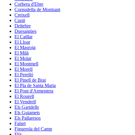
Corbera d'Ebre
Cornudella de Montsant
Creixell
Cunit
Deltebre
Duesaigües
El Catllar
El Lloar
El Masroig
El Milà
El Molar
El Montmell
El Morell
El Perelló
El Pinell de Brai
El Pla de Santa Maria
El Pont d'Armentera
El Rourell
El Vendrell
Els Garidells
Els Guiamets
Els Pallaresos
Falset
Figuerola del Camp
Flix