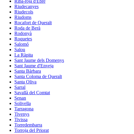
Riba-roja d'Ebre
Riudecanyes
Riudecols
Riudoms
Rocafort de Queralt
Roda de Berà
Rodonyà
Roquetes
Salomó
Salou
La Ràpita
Sant Jaume dels Domenys
Sant Jaume d'Enveja
Santa Bàrbara
Santa Coloma de Queralt
Santa Oliva
Sarral
Savallà del Comtat
Senan
Solivella
Tarragona
Tivenys
Tivissa
Torredembarra
Torroja del Priorat