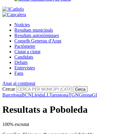
Notícies
Resultats municipals
Resultats autonòmiques
Conselh Generau d'Aran
Pactòmetre
Ciutat a ciutat
Candidats
Debats
Entrevistes
Faqs
Anar al contingut
Cercar
Cerca
Barcelona
BCN
Lleida
LL
Tarragona
TGN
Girona
GI
Resultats a Poboleda
100% escrutat