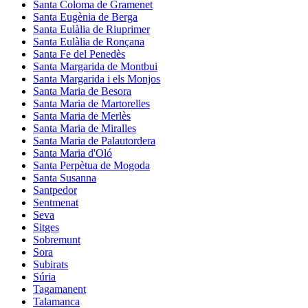
Santa Coloma de Gramenet
Santa Eugènia de Berga
Santa Eulàlia de Riuprimer
Santa Eulàlia de Ronçana
Santa Fe del Penedès
Santa Margarida de Montbui
Santa Margarida i els Monjos
Santa Maria de Besora
Santa Maria de Martorelles
Santa Maria de Merlès
Santa Maria de Miralles
Santa Maria de Palautordera
Santa Maria d'Oló
Santa Perpètua de Mogoda
Santa Susanna
Santpedor
Sentmenat
Seva
Sitges
Sobremunt
Sora
Subirats
Súria
Tagamanent
Talamanca