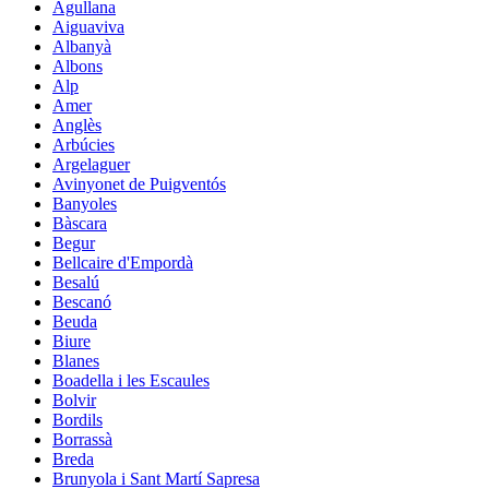
Agullana
Aiguaviva
Albanyà
Albons
Alp
Amer
Anglès
Arbúcies
Argelaguer
Avinyonet de Puigventós
Banyoles
Bàscara
Begur
Bellcaire d'Empordà
Besalú
Bescanó
Beuda
Biure
Blanes
Boadella i les Escaules
Bolvir
Bordils
Borrassà
Breda
Brunyola i Sant Martí Sapresa