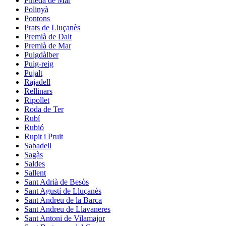
Pineda de Mar
Polinyà
Pontons
Prats de Lluçanès
Premià de Dalt
Premià de Mar
Puigdàlber
Puig-reig
Pujalt
Rajadell
Rellinars
Ripollet
Roda de Ter
Rubí
Rubió
Rupit i Pruit
Sabadell
Sagàs
Saldes
Sallent
Sant Adrià de Besòs
Sant Agustí de Lluçanès
Sant Andreu de la Barca
Sant Andreu de Llavaneres
Sant Antoni de Vilamajor