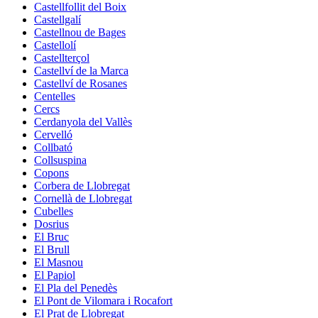
Castellfollit del Boix
Castellgalí
Castellnou de Bages
Castellolí
Castellterçol
Castellví de la Marca
Castellví de Rosanes
Centelles
Cercs
Cerdanyola del Vallès
Cervelló
Collbató
Collsuspina
Copons
Corbera de Llobregat
Cornellà de Llobregat
Cubelles
Dosrius
El Bruc
El Brull
El Masnou
El Papiol
El Pla del Penedès
El Pont de Vilomara i Rocafort
El Prat de Llobregat