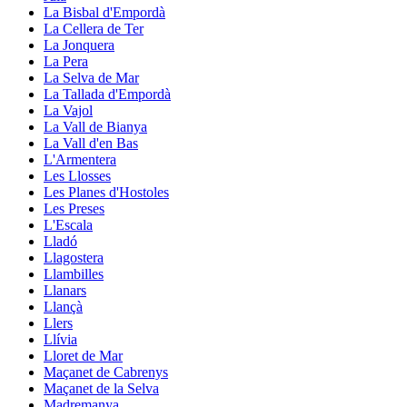
La Bisbal d'Empordà
La Cellera de Ter
La Jonquera
La Pera
La Selva de Mar
La Tallada d'Empordà
La Vajol
La Vall de Bianya
La Vall d'en Bas
L'Armentera
Les Llosses
Les Planes d'Hostoles
Les Preses
L'Escala
Lladó
Llagostera
Llambilles
Llanars
Llançà
Llers
Llívia
Lloret de Mar
Maçanet de Cabrenys
Maçanet de la Selva
Madremanya