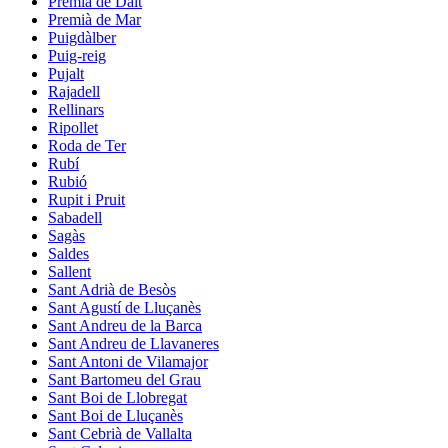
Premià de Dalt
Premià de Mar
Puigdàlber
Puig-reig
Pujalt
Rajadell
Rellinars
Ripollet
Roda de Ter
Rubí
Rubió
Rupit i Pruit
Sabadell
Sagàs
Saldes
Sallent
Sant Adrià de Besòs
Sant Agustí de Lluçanès
Sant Andreu de la Barca
Sant Andreu de Llavaneres
Sant Antoni de Vilamajor
Sant Bartomeu del Grau
Sant Boi de Llobregat
Sant Boi de Lluçanès
Sant Cebrià de Vallalta