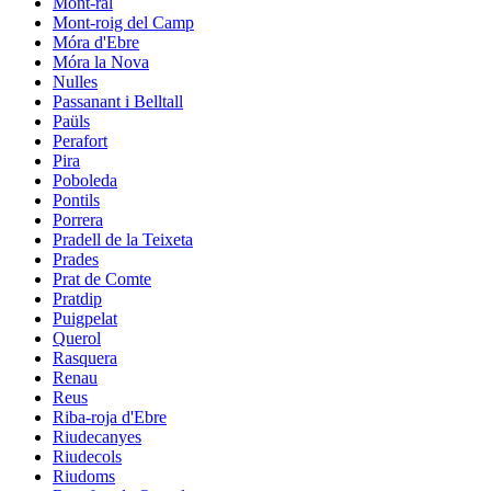
Mont-ral
Mont-roig del Camp
Móra d'Ebre
Móra la Nova
Nulles
Passanant i Belltall
Paüls
Perafort
Pira
Poboleda
Pontils
Porrera
Pradell de la Teixeta
Prades
Prat de Comte
Pratdip
Puigpelat
Querol
Rasquera
Renau
Reus
Riba-roja d'Ebre
Riudecanyes
Riudecols
Riudoms