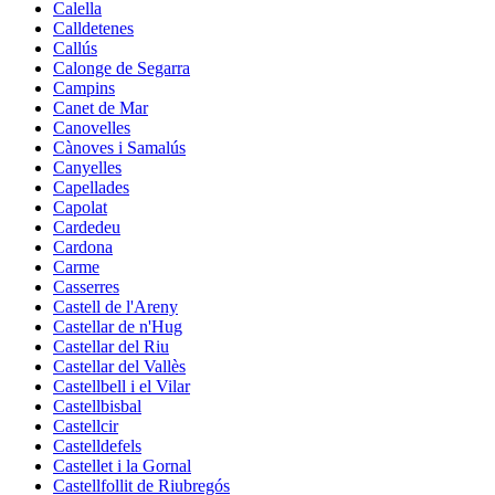
Calella
Calldetenes
Callús
Calonge de Segarra
Campins
Canet de Mar
Canovelles
Cànoves i Samalús
Canyelles
Capellades
Capolat
Cardedeu
Cardona
Carme
Casserres
Castell de l'Areny
Castellar de n'Hug
Castellar del Riu
Castellar del Vallès
Castellbell i el Vilar
Castellbisbal
Castellcir
Castelldefels
Castellet i la Gornal
Castellfollit de Riubregós