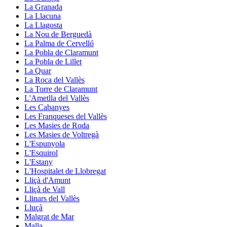
La Granada
La Llacuna
La Llagosta
La Nou de Berguedà
La Palma de Cervelló
La Pobla de Claramunt
La Pobla de Lillet
La Quar
La Roca del Vallès
La Torre de Claramunt
L'Ametlla del Vallès
Les Cabanyes
Les Franqueses del Vallès
Les Masies de Roda
Les Masies de Voltregà
L'Espunyola
L'Esquirol
L'Estany
L'Hospitalet de Llobregat
Lliçà d'Amunt
Lliçà de Vall
Llinars del Vallès
Lluçà
Malgrat de Mar
Malla