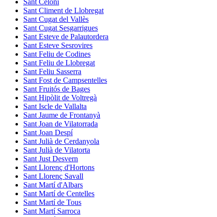
Sant Celoni
Sant Climent de Llobregat
Sant Cugat del Vallès
Sant Cugat Sesgarrigues
Sant Esteve de Palautordera
Sant Esteve Sesrovires
Sant Feliu de Codines
Sant Feliu de Llobregat
Sant Feliu Sasserra
Sant Fost de Campsentelles
Sant Fruitós de Bages
Sant Hipòlit de Voltregà
Sant Iscle de Vallalta
Sant Jaume de Frontanyà
Sant Joan de Vilatorrada
Sant Joan Despí
Sant Julià de Cerdanyola
Sant Julià de Vilatorta
Sant Just Desvern
Sant Llorenç d'Hortons
Sant Llorenç Savall
Sant Martí d'Albars
Sant Martí de Centelles
Sant Martí de Tous
Sant Martí Sarroca