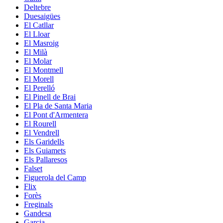
Deltebre
Duesaigües
El Catllar
El Lloar
El Masroig
El Milà
El Molar
El Montmell
El Morell
El Perelló
El Pinell de Brai
El Pla de Santa Maria
El Pont d'Armentera
El Rourell
El Vendrell
Els Garidells
Els Guiamets
Els Pallaresos
Falset
Figuerola del Camp
Flix
Forès
Freginals
Gandesa
Garcia