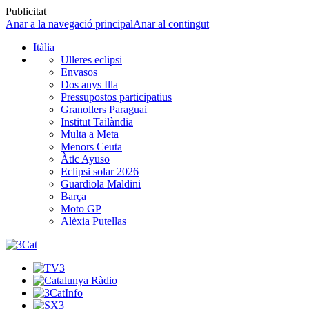
Publicitat
Anar a la navegació principal
Anar al contingut
Itàlia
Ulleres eclipsi
Envasos
Dos anys Illa
Pressupostos participatius
Granollers Paraguai
Institut Tailàndia
Multa a Meta
Menors Ceuta
Àtic Ayuso
Eclipsi solar 2026
Guardiola Maldini
Barça
Moto GP
Alèxia Putellas