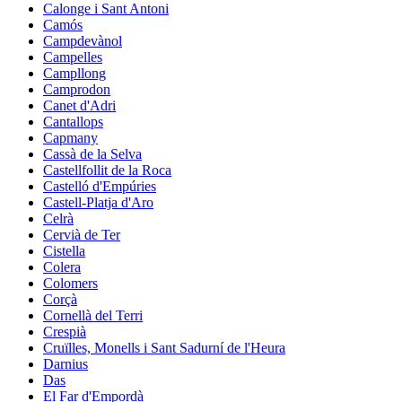
Calonge i Sant Antoni
Camós
Campdevànol
Campelles
Campllong
Camprodon
Canet d'Adri
Cantallops
Capmany
Cassà de la Selva
Castellfollit de la Roca
Castelló d'Empúries
Castell-Platja d'Aro
Celrà
Cervià de Ter
Cistella
Colera
Colomers
Corçà
Cornellà del Terri
Crespià
Cruïlles, Monells i Sant Sadurní de l'Heura
Darnius
Das
El Far d'Empordà