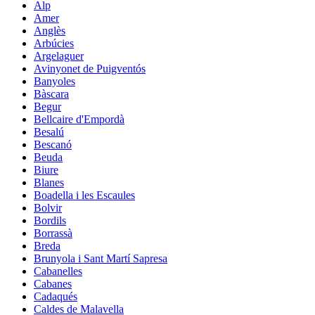
Alp
Amer
Anglès
Arbúcies
Argelaguer
Avinyonet de Puigventós
Banyoles
Bàscara
Begur
Bellcaire d'Empordà
Besalú
Bescanó
Beuda
Biure
Blanes
Boadella i les Escaules
Bolvir
Bordils
Borrassà
Breda
Brunyola i Sant Martí Sapresa
Cabanelles
Cabanes
Cadaqués
Caldes de Malavella