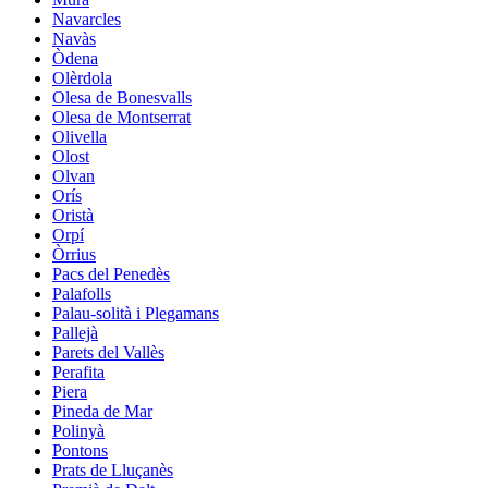
Navarcles
Navàs
Òdena
Olèrdola
Olesa de Bonesvalls
Olesa de Montserrat
Olivella
Olost
Olvan
Orís
Oristà
Orpí
Òrrius
Pacs del Penedès
Palafolls
Palau-solità i Plegamans
Pallejà
Parets del Vallès
Perafita
Piera
Pineda de Mar
Polinyà
Pontons
Prats de Lluçanès