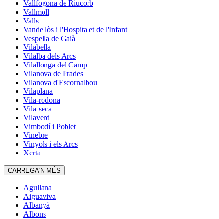
Vallfogona de Riucorb
Vallmoll
Valls
Vandellòs i l'Hospitalet de l'Infant
Vespella de Gaià
Vilabella
Vilalba dels Arcs
Vilallonga del Camp
Vilanova de Prades
Vilanova d'Escornalbou
Vilaplana
Vila-rodona
Vila-seca
Vilaverd
Vimbodí i Poblet
Vinebre
Vinyols i els Arcs
Xerta
CARREGA'N MÉS
Agullana
Aiguaviva
Albanyà
Albons