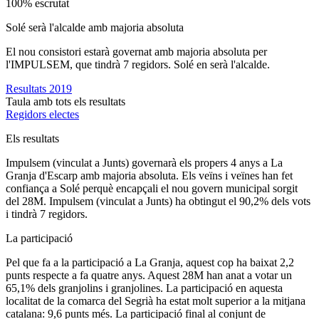
100% escrutat
Solé serà l'alcalde amb majoria absoluta
El nou consistori estarà governat amb majoria absoluta per
l'IMPULSEM, que tindrà 7 regidors. Solé en serà l'alcalde.
Resultats 2019
Taula amb tots els resultats
Regidors electes
Els resultats
Impulsem (vinculat a Junts) governarà els propers 4 anys a La
Granja d'Escarp amb majoria absoluta. Els veïns i veïnes han fet
confiança a Solé perquè encapçali el nou govern municipal sorgit
del 28M. Impulsem (vinculat a Junts) ha obtingut el 90,2% dels vots
i tindrà 7 regidors.
La participació
Pel que fa a la participació a La Granja, aquest cop ha baixat 2,2
punts respecte a fa quatre anys. Aquest 28M han anat a votar un
65,1% dels granjolins i granjolines. La participació en aquesta
localitat de la comarca del Segrià ha estat molt superior a la mitjana
catalana: 9,6 punts més. La participació final al conjunt de