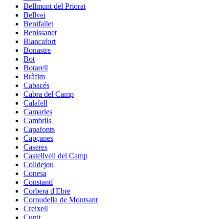
Bellmunt del Priorat
Bellvei
Benifallet
Benissanet
Blancafort
Bonastre
Bot
Botarell
Bràfim
Cabacés
Cabra del Camp
Calafell
Camarles
Cambrils
Capafonts
Capçanes
Caseres
Castellvell del Camp
Colldejou
Conesa
Constantí
Corbera d'Ebre
Cornudella de Montsant
Creixell
Cunit