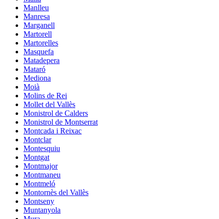
Manlleu
Manresa
Marganell
Martorell
Martorelles
Masquefa
Matadepera
Mataró
Mediona
Moià
Molins de Rei
Mollet del Vallès
Monistrol de Calders
Monistrol de Montserrat
Montcada i Reixac
Montclar
Montesquiu
Montgat
Montmajor
Montmaneu
Montmeló
Montornès del Vallès
Montseny
Muntanyola
Mura