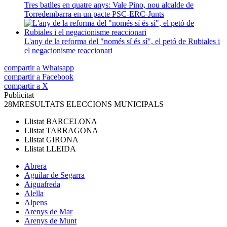
Tres batlles en quatre anys: Vale Pino, nou alcalde de
Torredembarra en un pacte PSC-ERC-Junts
L'any de la reforma del "només sí és sí", el petó de Rubiales i
el negacionisme reaccionari
compartir a Whatsapp
compartir a Facebook
compartir a X
Publicitat
28M
RESULTATS ELECCIONS MUNICIPALS
Llistat
BARCELONA
Llistat
TARRAGONA
Llistat
GIRONA
Llistat
LLEIDA
Abrera
Aguilar de Segarra
Aiguafreda
Alella
Alpens
Arenys de Mar
Arenys de Munt