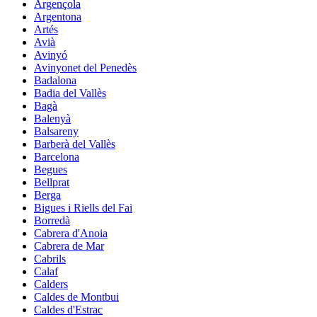
Argençola
Argentona
Artés
Avià
Avinyó
Avinyonet del Penedès
Badalona
Badia del Vallès
Bagà
Balenyà
Balsareny
Barberà del Vallès
Barcelona
Begues
Bellprat
Berga
Bigues i Riells del Fai
Borredà
Cabrera d'Anoia
Cabrera de Mar
Cabrils
Calaf
Calders
Caldes de Montbui
Caldes d'Estrac