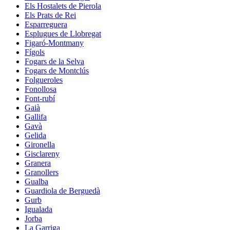
Els Hostalets de Pierola
Els Prats de Rei
Esparreguera
Esplugues de Llobregat
Figaró-Montmany
Fígols
Fogars de la Selva
Fogars de Montclús
Folgueroles
Fonollosa
Font-rubí
Gaià
Gallifa
Gavà
Gelida
Gironella
Gisclareny
Granera
Granollers
Gualba
Guardiola de Berguedà
Gurb
Igualada
Jorba
La Garriga