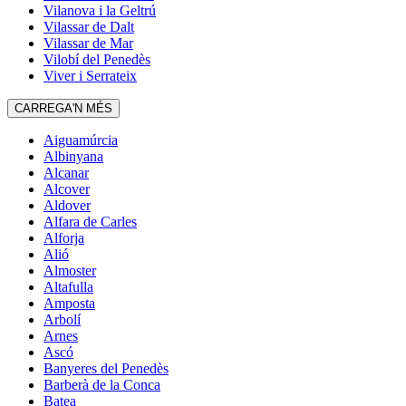
Vilanova i la Geltrú
Vilassar de Dalt
Vilassar de Mar
Vilobí del Penedès
Viver i Serrateix
CARREGA'N MÉS
Aiguamúrcia
Albinyana
Alcanar
Alcover
Aldover
Alfara de Carles
Alforja
Alió
Almoster
Altafulla
Amposta
Arbolí
Arnes
Ascó
Banyeres del Penedès
Barberà de la Conca
Batea