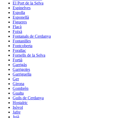
El Port de la Selva
Espinelves
Espolla
Esponellà
Figueres
Flaçà
Foixà
Fontanals de Cerdanya
Fontanilles
Fontcoberta
Forallac
Fornells de la Selva
Fortià
Garrigàs
Garrigoles
Garriguella
Ger
Girona
Gombrèn
Gualta
Guils de Cerdanya
Hostalric
Isòvol
Jafre
Juià