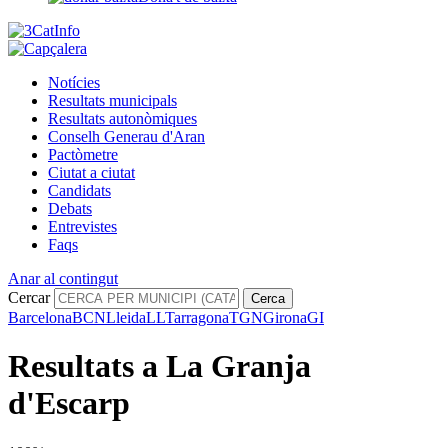
Notícies
Resultats municipals
Resultats autonòmiques
Conselh Generau d'Aran
Pactòmetre
Ciutat a ciutat
Candidats
Debats
Entrevistes
Faqs
Anar al contingut
Cercar
Cerca
Barcelona
BCN
Lleida
LL
Tarragona
TGN
Girona
GI
Resultats a La Granja
d'Escarp