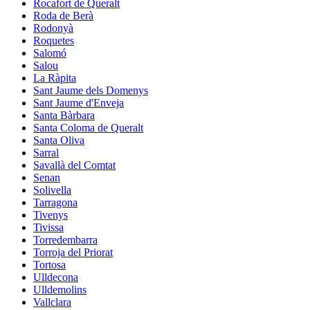
Rocafort de Queralt
Roda de Berà
Rodonyà
Roquetes
Salomó
Salou
La Ràpita
Sant Jaume dels Domenys
Sant Jaume d'Enveja
Santa Bàrbara
Santa Coloma de Queralt
Santa Oliva
Sarral
Savallà del Comtat
Senan
Solivella
Tarragona
Tivenys
Tivissa
Torredembarra
Torroja del Priorat
Tortosa
Ulldecona
Ulldemolins
Vallclara