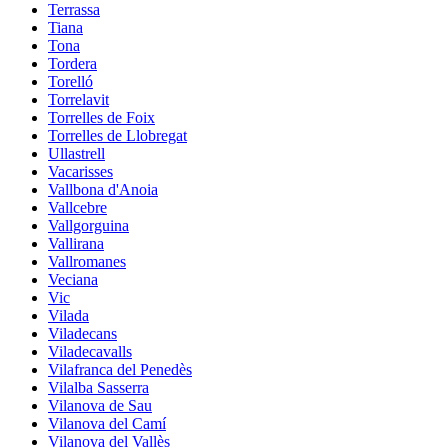
Terrassa
Tiana
Tona
Tordera
Torelló
Torrelavit
Torrelles de Foix
Torrelles de Llobregat
Ullastrell
Vacarisses
Vallbona d'Anoia
Vallcebre
Vallgorguina
Vallirana
Vallromanes
Veciana
Vic
Vilada
Viladecans
Viladecavalls
Vilafranca del Penedès
Vilalba Sasserra
Vilanova de Sau
Vilanova del Camí
Vilanova del Vallès