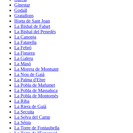
Ginestar
Godall
Gratallops
Horta de Sant Joan
La Bisbal de Falset
La Bisbal del Penedès
La Canonja
La Fatarella
La Febró
La Figuera
La Galera
La Masó
La Morera de Montsant
La Nou de Gaià
La Palma d'Ebre
La Pobla de Mafumet
La Pobla de Massaluca
La Pobla de Montornès
La Riba
La Riera de Gaià
La Secuita
La Selva del Camp
La Sénia
La Torre de Fontaubella