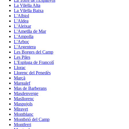
La Torre de l'Espanyol
La Vilella Alta
La Vilella Baixa
L'Albiol
L'Aldea
L'Aleixar
L'Ametlla de Mar
L'Ampolla
L'Arboç
L'Argentera
Les Borges del Camp
Les Piles
L'Espluga de Francolí
Llorac
Llorenç del Penedès
Marçà
Margalef
Mas de Barberans
Masdenverge
Masllorenç
Maspujols
Miravet
Montblanc
Montbrió del Camp
Montferri