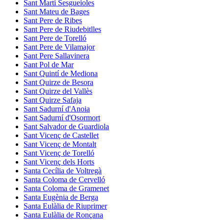
Sant Martí Sesgueioles
Sant Mateu de Bages
Sant Pere de Ribes
Sant Pere de Riudebitlles
Sant Pere de Torelló
Sant Pere de Vilamajor
Sant Pere Sallavinera
Sant Pol de Mar
Sant Quintí de Mediona
Sant Quirze de Besora
Sant Quirze del Vallès
Sant Quirze Safaja
Sant Sadurní d'Anoia
Sant Sadurní d'Osormort
Sant Salvador de Guardiola
Sant Vicenç de Castellet
Sant Vicenç de Montalt
Sant Vicenç de Torelló
Sant Vicenç dels Horts
Santa Cecília de Voltregà
Santa Coloma de Cervelló
Santa Coloma de Gramenet
Santa Eugènia de Berga
Santa Eulàlia de Riuprimer
Santa Eulàlia de Ronçana