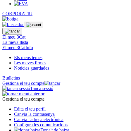
CORPORATIU
El meu 3Cat
La meva llista
El meu 3CatInfo
Els meus temes
Les meves firmes
Notícies guardades
Butlletins
Gestiona el teu compte
Tanca sessió
Gestiona el teu compte
Edita el teu perfil
Canvia la contrasenya
Canvia l'adreça electrònica
Configura les comunicacions
Dona't de baixa