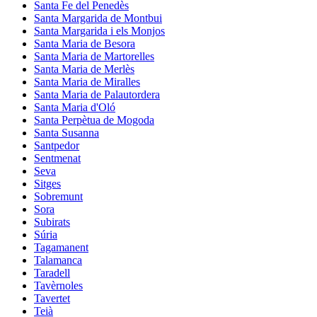
Santa Fe del Penedès
Santa Margarida de Montbui
Santa Margarida i els Monjos
Santa Maria de Besora
Santa Maria de Martorelles
Santa Maria de Merlès
Santa Maria de Miralles
Santa Maria de Palautordera
Santa Maria d'Oló
Santa Perpètua de Mogoda
Santa Susanna
Santpedor
Sentmenat
Seva
Sitges
Sobremunt
Sora
Subirats
Súria
Tagamanent
Talamanca
Taradell
Tavèrnoles
Tavertet
Teià