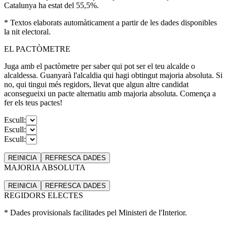
Catalunya ha estat del 55,5%.
* Textos elaborats automàticament a partir de les dades disponibles
la nit electoral.
EL PACTÒMETRE
Juga amb el pactòmetre per saber qui pot ser el teu alcalde o
alcaldessa. Guanyarà l'alcaldia qui hagi obtingut majoria absoluta. Si
no, qui tingui més regidors, llevat que algun altre candidat
aconsegueixi un pacte alternatiu amb majoria absoluta. Comença a
fer els teus pactes!
Escull:
Escull:
Escull:
REINICIA
REFRESCA
DADES
MAJORIA ABSOLUTA
REINICIA
REFRESCA
DADES
REGIDORS ELECTES
* Dades provisionals facilitades pel Ministeri de l'Interior.