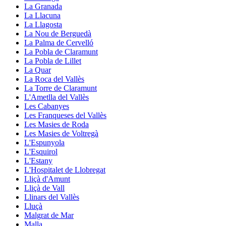
La Granada
La Llacuna
La Llagosta
La Nou de Berguedà
La Palma de Cervelló
La Pobla de Claramunt
La Pobla de Lillet
La Quar
La Roca del Vallès
La Torre de Claramunt
L'Ametlla del Vallès
Les Cabanyes
Les Franqueses del Vallès
Les Masies de Roda
Les Masies de Voltregà
L'Espunyola
L'Esquirol
L'Estany
L'Hospitalet de Llobregat
Lliçà d'Amunt
Lliçà de Vall
Llinars del Vallès
Lluçà
Malgrat de Mar
Malla