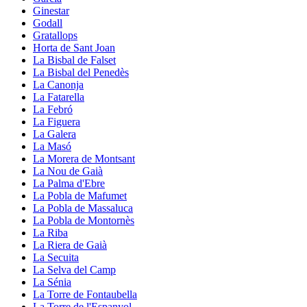
Ginestar
Godall
Gratallops
Horta de Sant Joan
La Bisbal de Falset
La Bisbal del Penedès
La Canonja
La Fatarella
La Febró
La Figuera
La Galera
La Masó
La Morera de Montsant
La Nou de Gaià
La Palma d'Ebre
La Pobla de Mafumet
La Pobla de Massaluca
La Pobla de Montornès
La Riba
La Riera de Gaià
La Secuita
La Selva del Camp
La Sénia
La Torre de Fontaubella
La Torre de l'Espanyol