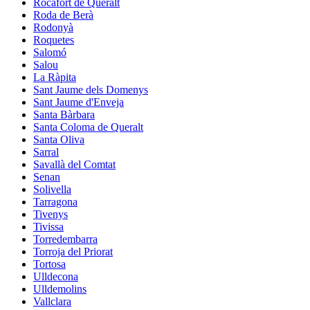
Rocafort de Queralt
Roda de Berà
Rodonyà
Roquetes
Salomó
Salou
La Ràpita
Sant Jaume dels Domenys
Sant Jaume d'Enveja
Santa Bàrbara
Santa Coloma de Queralt
Santa Oliva
Sarral
Savallà del Comtat
Senan
Solivella
Tarragona
Tivenys
Tivissa
Torredembarra
Torroja del Priorat
Tortosa
Ulldecona
Ulldemolins
Vallclara