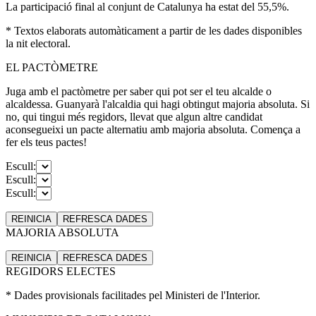
La participació final al conjunt de Catalunya ha estat del 55,5%.
* Textos elaborats automàticament a partir de les dades disponibles
la nit electoral.
EL PACTÒMETRE
Juga amb el pactòmetre per saber qui pot ser el teu alcalde o
alcaldessa. Guanyarà l'alcaldia qui hagi obtingut majoria absoluta. Si
no, qui tingui més regidors, llevat que algun altre candidat
aconsegueixi un pacte alternatiu amb majoria absoluta. Comença a
fer els teus pactes!
Escull:
Escull:
Escull:
REINICIA
REFRESCA
DADES
MAJORIA ABSOLUTA
REINICIA
REFRESCA
DADES
REGIDORS ELECTES
* Dades provisionals facilitades pel Ministeri de l'Interior.