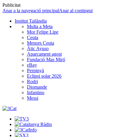
Publicitat
Anar a la navegació principal
Anar al contingut
Institut Tailàndia
Multa a Meta
Mor Felipe Lipe
Ceuta
Menors Ceuta
Àtic Ayuso
Aparcament agost
Fundació Mas Miró
eBay
Perpinyà
Eclipsi solar 2026
Rodri
Diomande
Infantino
Messi