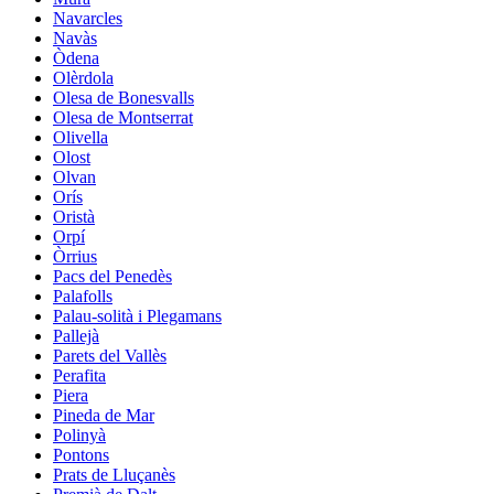
Navarcles
Navàs
Òdena
Olèrdola
Olesa de Bonesvalls
Olesa de Montserrat
Olivella
Olost
Olvan
Orís
Oristà
Orpí
Òrrius
Pacs del Penedès
Palafolls
Palau-solità i Plegamans
Pallejà
Parets del Vallès
Perafita
Piera
Pineda de Mar
Polinyà
Pontons
Prats de Lluçanès