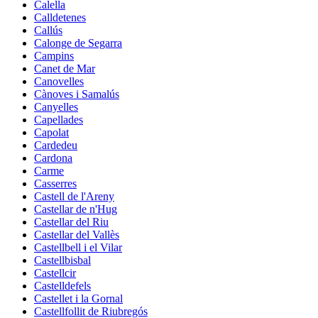
Calella
Calldetenes
Callús
Calonge de Segarra
Campins
Canet de Mar
Canovelles
Cànoves i Samalús
Canyelles
Capellades
Capolat
Cardedeu
Cardona
Carme
Casserres
Castell de l'Areny
Castellar de n'Hug
Castellar del Riu
Castellar del Vallès
Castellbell i el Vilar
Castellbisbal
Castellcir
Castelldefels
Castellet i la Gornal
Castellfollit de Riubregós