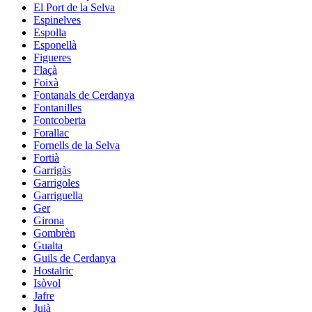
El Port de la Selva
Espinelves
Espolla
Esponellà
Figueres
Flaçà
Foixà
Fontanals de Cerdanya
Fontanilles
Fontcoberta
Forallac
Fornells de la Selva
Fortià
Garrigàs
Garrigoles
Garriguella
Ger
Girona
Gombrèn
Gualta
Guils de Cerdanya
Hostalric
Isòvol
Jafre
Juià