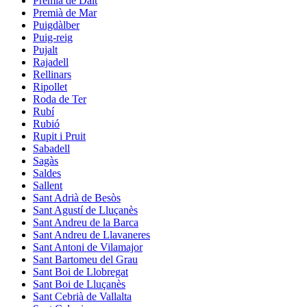
Premià de Dalt
Premià de Mar
Puigdàlber
Puig-reig
Pujalt
Rajadell
Rellinars
Ripollet
Roda de Ter
Rubí
Rubió
Rupit i Pruit
Sabadell
Sagàs
Saldes
Sallent
Sant Adrià de Besòs
Sant Agustí de Lluçanès
Sant Andreu de la Barca
Sant Andreu de Llavaneres
Sant Antoni de Vilamajor
Sant Bartomeu del Grau
Sant Boi de Llobregat
Sant Boi de Lluçanès
Sant Cebrià de Vallalta