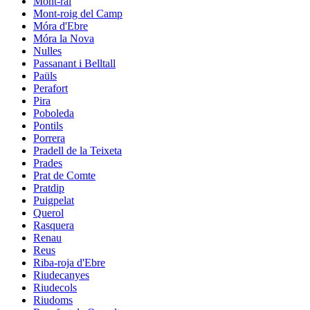
Mont-ral
Mont-roig del Camp
Móra d'Ebre
Móra la Nova
Nulles
Passanant i Belltall
Paüls
Perafort
Pira
Poboleda
Pontils
Porrera
Pradell de la Teixeta
Prades
Prat de Comte
Pratdip
Puigpelat
Querol
Rasquera
Renau
Reus
Riba-roja d'Ebre
Riudecanyes
Riudecols
Riudoms