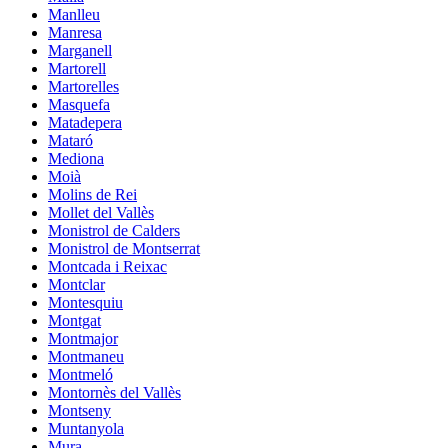
Manlleu
Manresa
Marganell
Martorell
Martorelles
Masquefa
Matadepera
Mataró
Mediona
Moià
Molins de Rei
Mollet del Vallès
Monistrol de Calders
Monistrol de Montserrat
Montcada i Reixac
Montclar
Montesquiu
Montgat
Montmajor
Montmaneu
Montmeló
Montornès del Vallès
Montseny
Muntanyola
Mura