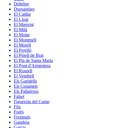
Deltebre
Duesaigües
El Catllar
El Lloar
El Masroig
El Milà
El Molar
El Montmell
El Morell
El Perelló
El Pinell de Brai
El Pla de Santa Maria
El Pont d'Armentera
El Rourell
El Vendrell
Els Garidells
Els Guiamets
Els Pallaresos
Falset
Figuerola del Camp
Flix
Forès
Freginals
Gandesa
Garcia