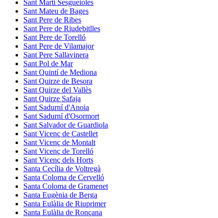
Sant Martí Sesgueioles
Sant Mateu de Bages
Sant Pere de Ribes
Sant Pere de Riudebitlles
Sant Pere de Torelló
Sant Pere de Vilamajor
Sant Pere Sallavinera
Sant Pol de Mar
Sant Quintí de Mediona
Sant Quirze de Besora
Sant Quirze del Vallès
Sant Quirze Safaja
Sant Sadurní d'Anoia
Sant Sadurní d'Osormort
Sant Salvador de Guardiola
Sant Vicenç de Castellet
Sant Vicenç de Montalt
Sant Vicenç de Torelló
Sant Vicenç dels Horts
Santa Cecília de Voltregà
Santa Coloma de Cervelló
Santa Coloma de Gramenet
Santa Eugènia de Berga
Santa Eulàlia de Riuprimer
Santa Eulàlia de Ronçana