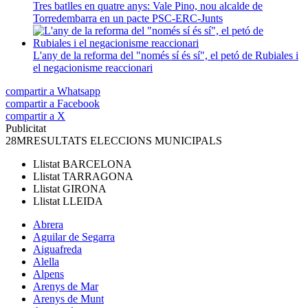
Tres batlles en quatre anys: Vale Pino, nou alcalde de
Torredembarra en un pacte PSC-ERC-Junts
L'any de la reforma del "només sí és sí", el petó de Rubiales i
el negacionisme reaccionari
compartir a Whatsapp
compartir a Facebook
compartir a X
Publicitat
28M
RESULTATS ELECCIONS MUNICIPALS
Llistat
BARCELONA
Llistat
TARRAGONA
Llistat
GIRONA
Llistat
LLEIDA
Abrera
Aguilar de Segarra
Aiguafreda
Alella
Alpens
Arenys de Mar
Arenys de Munt