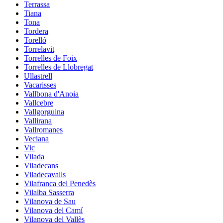
Terrassa
Tiana
Tona
Tordera
Torelló
Torrelavit
Torrelles de Foix
Torrelles de Llobregat
Ullastrell
Vacarisses
Vallbona d'Anoia
Vallcebre
Vallgorguina
Vallirana
Vallromanes
Veciana
Vic
Vilada
Viladecans
Viladecavalls
Vilafranca del Penedès
Vilalba Sasserra
Vilanova de Sau
Vilanova del Camí
Vilanova del Vallès