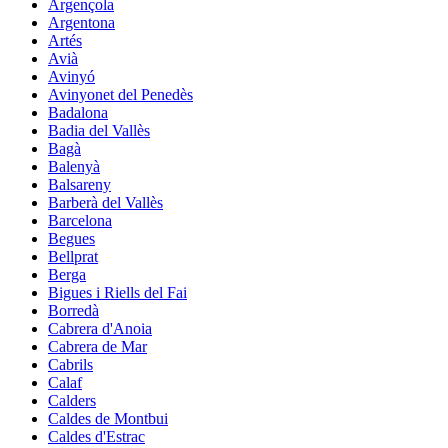
Argençola
Argentona
Artés
Avià
Avinyó
Avinyonet del Penedès
Badalona
Badia del Vallès
Bagà
Balenyà
Balsareny
Barberà del Vallès
Barcelona
Begues
Bellprat
Berga
Bigues i Riells del Fai
Borredà
Cabrera d'Anoia
Cabrera de Mar
Cabrils
Calaf
Calders
Caldes de Montbui
Caldes d'Estrac