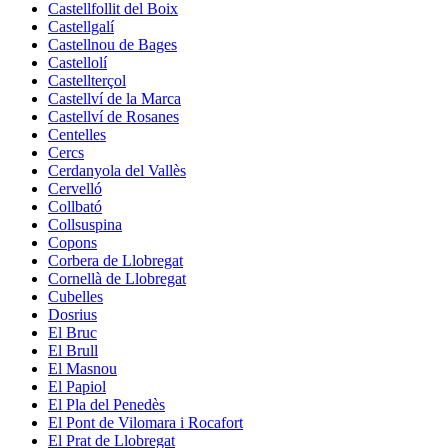
Castellfollit del Boix
Castellgalí
Castellnou de Bages
Castellolí
Castellterçol
Castellví de la Marca
Castellví de Rosanes
Centelles
Cercs
Cerdanyola del Vallès
Cervelló
Collbató
Collsuspina
Copons
Corbera de Llobregat
Cornellà de Llobregat
Cubelles
Dosrius
El Bruc
El Brull
El Masnou
El Papiol
El Pla del Penedès
El Pont de Vilomara i Rocafort
El Prat de Llobregat