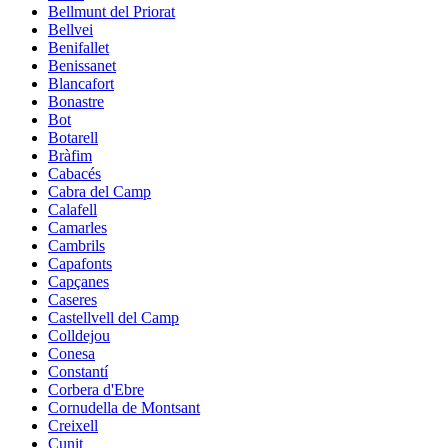
Bellmunt del Priorat
Bellvei
Benifallet
Benissanet
Blancafort
Bonastre
Bot
Botarell
Bràfim
Cabacés
Cabra del Camp
Calafell
Camarles
Cambrils
Capafonts
Capçanes
Caseres
Castellvell del Camp
Colldejou
Conesa
Constantí
Corbera d'Ebre
Cornudella de Montsant
Creixell
Cunit