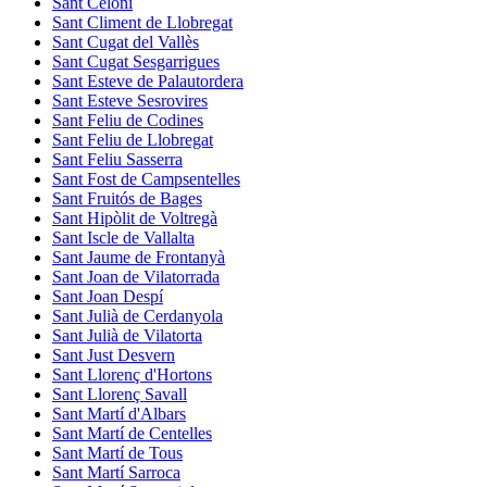
Sant Celoni
Sant Climent de Llobregat
Sant Cugat del Vallès
Sant Cugat Sesgarrigues
Sant Esteve de Palautordera
Sant Esteve Sesrovires
Sant Feliu de Codines
Sant Feliu de Llobregat
Sant Feliu Sasserra
Sant Fost de Campsentelles
Sant Fruitós de Bages
Sant Hipòlit de Voltregà
Sant Iscle de Vallalta
Sant Jaume de Frontanyà
Sant Joan de Vilatorrada
Sant Joan Despí
Sant Julià de Cerdanyola
Sant Julià de Vilatorta
Sant Just Desvern
Sant Llorenç d'Hortons
Sant Llorenç Savall
Sant Martí d'Albars
Sant Martí de Centelles
Sant Martí de Tous
Sant Martí Sarroca