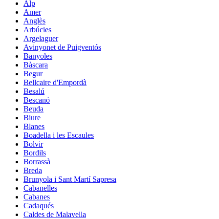
Alp
Amer
Anglès
Arbúcies
Argelaguer
Avinyonet de Puigventós
Banyoles
Bàscara
Begur
Bellcaire d'Empordà
Besalú
Bescanó
Beuda
Biure
Blanes
Boadella i les Escaules
Bolvir
Bordils
Borrassà
Breda
Brunyola i Sant Martí Sapresa
Cabanelles
Cabanes
Cadaqués
Caldes de Malavella