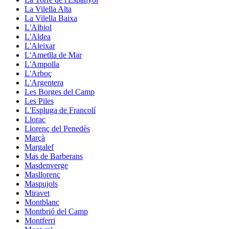
La Vilella Alta
La Vilella Baixa
L'Albiol
L'Aldea
L'Aleixar
L'Ametlla de Mar
L'Ampolla
L'Arboç
L'Argentera
Les Borges del Camp
Les Piles
L'Espluga de Francolí
Llorac
Llorenç del Penedès
Marçà
Margalef
Mas de Barberans
Masdenverge
Masllorenç
Maspujols
Miravet
Montblanc
Montbrió del Camp
Montferri