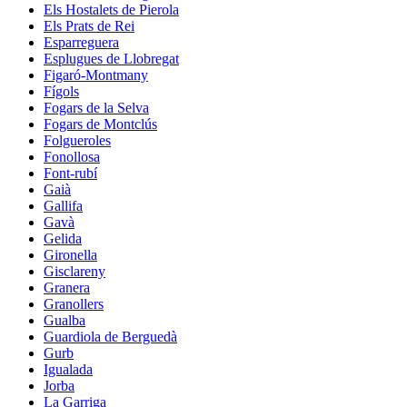
Els Hostalets de Pierola
Els Prats de Rei
Esparreguera
Esplugues de Llobregat
Figaró-Montmany
Fígols
Fogars de la Selva
Fogars de Montclús
Folgueroles
Fonollosa
Font-rubí
Gaià
Gallifa
Gavà
Gelida
Gironella
Gisclareny
Granera
Granollers
Gualba
Guardiola de Berguedà
Gurb
Igualada
Jorba
La Garriga