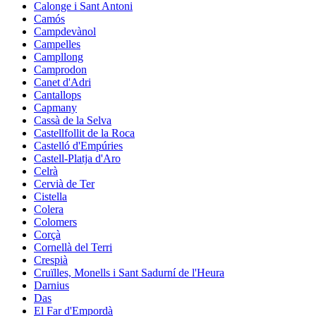
Calonge i Sant Antoni
Camós
Campdevànol
Campelles
Campllong
Camprodon
Canet d'Adri
Cantallops
Capmany
Cassà de la Selva
Castellfollit de la Roca
Castelló d'Empúries
Castell-Platja d'Aro
Celrà
Cervià de Ter
Cistella
Colera
Colomers
Corçà
Cornellà del Terri
Crespià
Cruïlles, Monells i Sant Sadurní de l'Heura
Darnius
Das
El Far d'Empordà