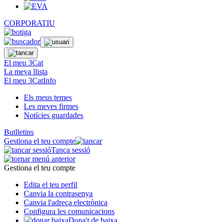
CORPORATIU
El meu 3Cat
La meva llista
El meu 3CatInfo
Els meus temes
Les meves firmes
Notícies guardades
Butlletins
Gestiona el teu compte
Tanca sessió
Gestiona el teu compte
Edita el teu perfil
Canvia la contrasenya
Canvia l'adreça electrònica
Configura les comunicacions
Dona't de baixa