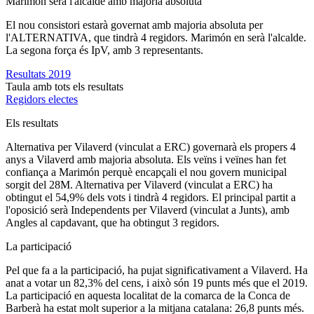
Marimón serà l'alcalde amb majoria absoluta
El nou consistori estarà governat amb majoria absoluta per
l'ALTERNATIVA, que tindrà 4 regidors. Marimón en serà l'alcalde.
La segona força és IpV, amb 3 representants.
Resultats 2019
Taula amb tots els resultats
Regidors electes
Els resultats
Alternativa per Vilaverd (vinculat a ERC) governarà els propers 4
anys a Vilaverd amb majoria absoluta. Els veïns i veïnes han fet
confiança a Marimón perquè encapçali el nou govern municipal
sorgit del 28M. Alternativa per Vilaverd (vinculat a ERC) ha
obtingut el 54,9% dels vots i tindrà 4 regidors. El principal partit a
l'oposició serà Independents per Vilaverd (vinculat a Junts), amb
Angles al capdavant, que ha obtingut 3 regidors.
La participació
Pel que fa a la participació, ha pujat significativament a Vilaverd. Ha
anat a votar un 82,3% del cens, i això són 19 punts més que el 2019.
La participació en aquesta localitat de la comarca de la Conca de
Barberà ha estat molt superior a la mitjana catalana: 26,8 punts més.