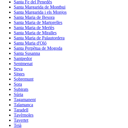
Santa Fe del Penedès
Santa Margarida de Montbui
Santa Margarida i els Monjos
Santa Maria de Besora
Santa Maria de Martorelles
Santa Maria de Merlès
Santa Maria de Miralles
Santa Maria de Palautordera
Santa Maria d'Oló
Santa Perpètua de Mogoda
Santa Susanna
Santpedor
Sentmenat
Seva
Sitges
Sobremunt
Sora
Subirats
Súria
Tagamanent
Talamanca
Taradell
Tavèrnoles
Tavertet
Teià