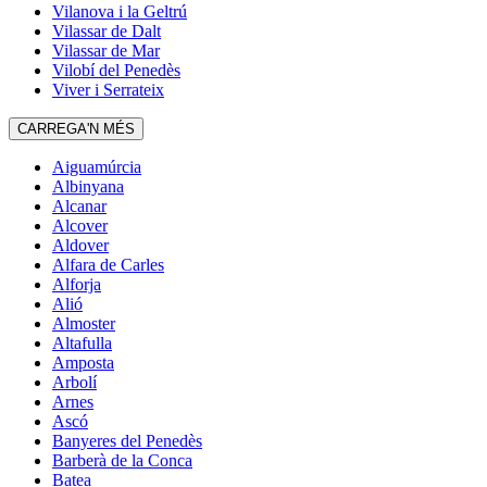
Vilanova i la Geltrú
Vilassar de Dalt
Vilassar de Mar
Vilobí del Penedès
Viver i Serrateix
CARREGA'N MÉS
Aiguamúrcia
Albinyana
Alcanar
Alcover
Aldover
Alfara de Carles
Alforja
Alió
Almoster
Altafulla
Amposta
Arbolí
Arnes
Ascó
Banyeres del Penedès
Barberà de la Conca
Batea