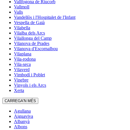
Vallfogona de Riucorb
Vallmoll
Valls
Vandellòs i l'Hospitalet de l'Infant
Vespella de Gaià
Vilabella
Vilalba dels Arcs
Vilallonga del Camp
Vilanova de Prades
Vilanova d'Escornalbou
Vilaplana
Vila-rodona
Vila-seca
Vilaverd
Vimbodí i Poblet
Vinebre
Vinyols i els Arcs
Xerta
CARREGA'N MÉS
Agullana
Aiguaviva
Albanyà
Albons