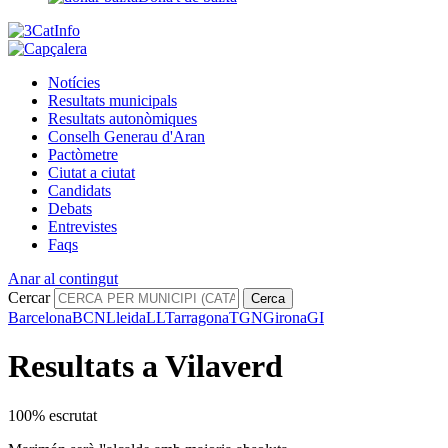
Notícies
Resultats municipals
Resultats autonòmiques
Conselh Generau d'Aran
Pactòmetre
Ciutat a ciutat
Candidats
Debats
Entrevistes
Faqs
Anar al contingut
Cercar
Cerca
Barcelona
BCN
Lleida
LL
Tarragona
TGN
Girona
GI
Resultats a Vilaverd
100% escrutat