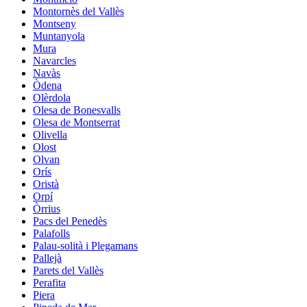
Montornès del Vallès
Montseny
Muntanyola
Mura
Navarcles
Navàs
Òdena
Olèrdola
Olesa de Bonesvalls
Olesa de Montserrat
Olivella
Olost
Olvan
Orís
Oristà
Orpí
Òrrius
Pacs del Penedès
Palafolls
Palau-solità i Plegamans
Pallejà
Parets del Vallès
Perafita
Piera