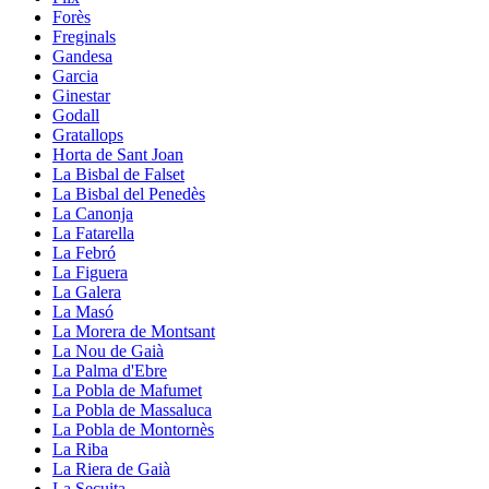
Forès
Freginals
Gandesa
Garcia
Ginestar
Godall
Gratallops
Horta de Sant Joan
La Bisbal de Falset
La Bisbal del Penedès
La Canonja
La Fatarella
La Febró
La Figuera
La Galera
La Masó
La Morera de Montsant
La Nou de Gaià
La Palma d'Ebre
La Pobla de Mafumet
La Pobla de Massaluca
La Pobla de Montornès
La Riba
La Riera de Gaià
La Secuita