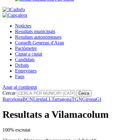
Notícies
Resultats municipals
Resultats autonòmiques
Conselh Generau d'Aran
Pactòmetre
Ciutat a ciutat
Candidats
Debats
Entrevistes
Faqs
Anar al contingut
Cercar
Cerca
Barcelona
BCN
Lleida
LL
Tarragona
TGN
Girona
GI
Resultats a Vilamacolum
100% escrutat