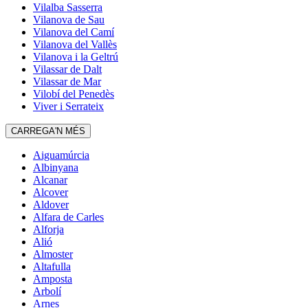
Vilalba Sasserra
Vilanova de Sau
Vilanova del Camí
Vilanova del Vallès
Vilanova i la Geltrú
Vilassar de Dalt
Vilassar de Mar
Vilobí del Penedès
Viver i Serrateix
CARREGA'N MÉS
Aiguamúrcia
Albinyana
Alcanar
Alcover
Aldover
Alfara de Carles
Alforja
Alió
Almoster
Altafulla
Amposta
Arbolí
Arnes