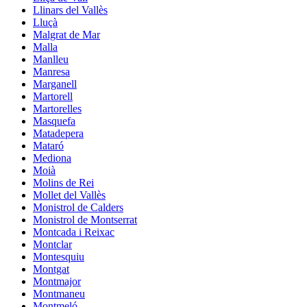
Llinars del Vallès
Lluçà
Malgrat de Mar
Malla
Manlleu
Manresa
Marganell
Martorell
Martorelles
Masquefa
Matadepera
Mataró
Mediona
Moià
Molins de Rei
Mollet del Vallès
Monistrol de Calders
Monistrol de Montserrat
Montcada i Reixac
Montclar
Montesquiu
Montgat
Montmajor
Montmaneu
Montmeló