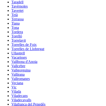
Taradell
Tavèrnoles
Tavertet
Teià
Terrassa
Tiana
Tona
Tordera
Torelló
Torrelavit
Torrelles de Foix
Torrelles de Llobregat
Ullastrell
Vacarisses
Vallbona d'Anoia
Vallcebre
Vallgorguina
Vallirana
Vallromanes
Veciana
Vic
Vilada
Viladecans
Viladecavalls
Vilafranca del Penedès