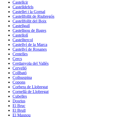
Castellcir
Castelldefels
Castellet i la Gornal
Castellfollit de Riubregós
Castellfollit del Boix
Castellgalí
Castellnou de Bages
Castellolí
Castellterçol
Castellví de la Marca
Castellví de Rosanes
Centelles
Cercs
Cerdanyola del Vallès
Cervelló
Collbató
Collsuspina
Copons
Corbera de Llobregat
Cornellà de Llobregat
Cubelles
Dosrius
El Bruc
El Brull
El Masnou