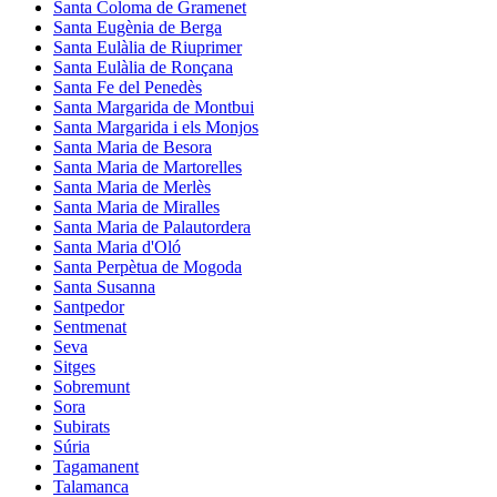
Santa Coloma de Gramenet
Santa Eugènia de Berga
Santa Eulàlia de Riuprimer
Santa Eulàlia de Ronçana
Santa Fe del Penedès
Santa Margarida de Montbui
Santa Margarida i els Monjos
Santa Maria de Besora
Santa Maria de Martorelles
Santa Maria de Merlès
Santa Maria de Miralles
Santa Maria de Palautordera
Santa Maria d'Oló
Santa Perpètua de Mogoda
Santa Susanna
Santpedor
Sentmenat
Seva
Sitges
Sobremunt
Sora
Subirats
Súria
Tagamanent
Talamanca