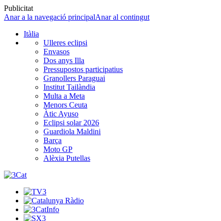
Publicitat
Anar a la navegació principal
Anar al contingut
Itàlia
Ulleres eclipsi
Envasos
Dos anys Illa
Pressupostos participatius
Granollers Paraguai
Institut Tailàndia
Multa a Meta
Menors Ceuta
Àtic Ayuso
Eclipsi solar 2026
Guardiola Maldini
Barça
Moto GP
Alèxia Putellas