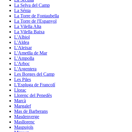
La Selva del Camp
La Sénia
La Torre de Fontaubella
La Torre de l'Espanyol
La Vilella Alta
La Vilella Baixa
L'Albiol
L'Aldea
L'Aleixar
L'Ametlla de Mar
L'Ampolla
L'Arboç
L'Argentera
Les Borges del Camp
Les Piles
L'Espluga de Francolí
Llorac
Llorenç del Penedès
Marçà
Margalef
Mas de Barberans
Masdenverge
Masllorenç
Maspujols