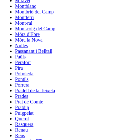
Miravet
Montblanc
Montbrió del Camp
Montferri
Mont-ral
Mont-roig del Camp
Móra d'Ebre
Móra la Nova
Nulles
Passanant i Belltall
Paüls
Perafort
Pira
Poboleda
Pontils
Porrera
Pradell de la Teixeta
Prades
Prat de Comte
Pratdip
Puigpelat
Querol
Rasquera
Renau
Reus