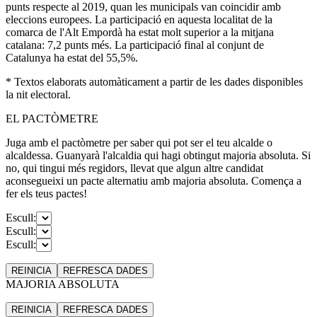
punts respecte al 2019, quan les municipals van coincidir amb
eleccions europees. La participació en aquesta localitat de la
comarca de l'Alt Empordà ha estat molt superior a la mitjana
catalana: 7,2 punts més. La participació final al conjunt de
Catalunya ha estat del 55,5%.
* Textos elaborats automàticament a partir de les dades disponibles
la nit electoral.
EL PACTÒMETRE
Juga amb el pactòmetre per saber qui pot ser el teu alcalde o
alcaldessa. Guanyarà l'alcaldia qui hagi obtingut majoria absoluta. Si
no, qui tingui més regidors, llevat que algun altre candidat
aconsegueixi un pacte alternatiu amb majoria absoluta. Comença a
fer els teus pactes!
Escull:
Escull:
Escull:
REINICIA
REFRESCA
DADES
MAJORIA ABSOLUTA
REINICIA
REFRESCA
DADES