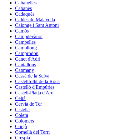
Cabanelles
Cabanes
Cadaqués
Caldes de Malavella
Calonge i Sant Antoni
Camós
Campdevànol
Campelles
Campllong
Camprodon
Canet d'Adri
Cantallops
Capmany
Cassà de la Selva
Castellfollit de la Roca
Castelló d'Empúries
Castell-Platja d'Aro
Celrà
Cervià de Ter
Cistella
Colera
Colomers
Corçà
Cornellà del Terri
Crespià