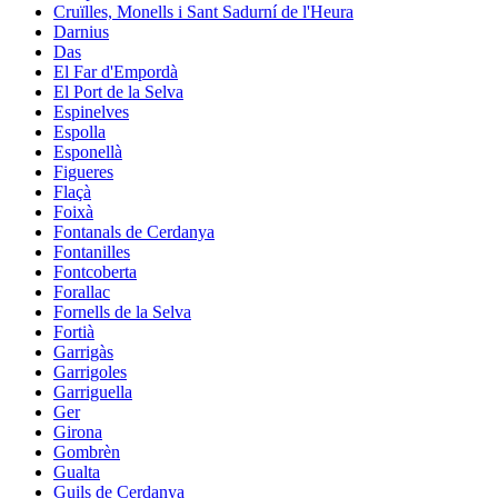
Cruïlles, Monells i Sant Sadurní de l'Heura
Darnius
Das
El Far d'Empordà
El Port de la Selva
Espinelves
Espolla
Esponellà
Figueres
Flaçà
Foixà
Fontanals de Cerdanya
Fontanilles
Fontcoberta
Forallac
Fornells de la Selva
Fortià
Garrigàs
Garrigoles
Garriguella
Ger
Girona
Gombrèn
Gualta
Guils de Cerdanya