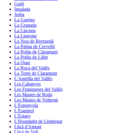
Gurb
Igualada
Jorba
La Garriga
La Granada
La Llacuna
La Llagosta
La Nou de Berguedà
La Palma de Cervelló
La Pobla de Claramunt
La Pobla de Lillet
La Quar
La Roca del Vallès
La Torre de Claramunt
L'Ametlla del Vallès
Les Cabanyes
Les Franqueses del Vallès
Les Masies de Roda
Les Masies de Voltregà
L'Espunyola
L'Esquirol
L'Estany
L'Hospitalet de Llobregat
Lliçà d'Amunt
Lliçà de Vall