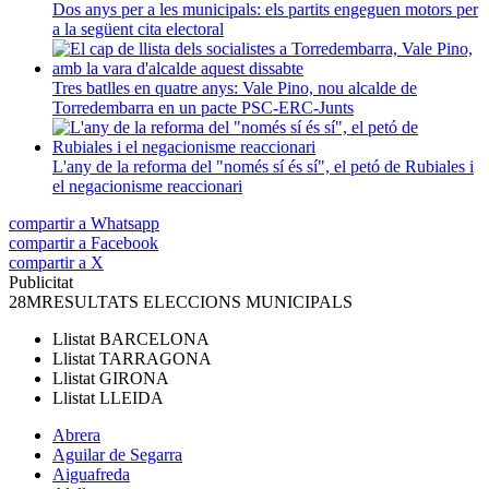
Dos anys per a les municipals: els partits engeguen motors per
a la següent cita electoral
Tres batlles en quatre anys: Vale Pino, nou alcalde de
Torredembarra en un pacte PSC-ERC-Junts
L'any de la reforma del "només sí és sí", el petó de Rubiales i
el negacionisme reaccionari
compartir a Whatsapp
compartir a Facebook
compartir a X
Publicitat
28M
RESULTATS ELECCIONS MUNICIPALS
Llistat
BARCELONA
Llistat
TARRAGONA
Llistat
GIRONA
Llistat
LLEIDA
Abrera
Aguilar de Segarra
Aiguafreda