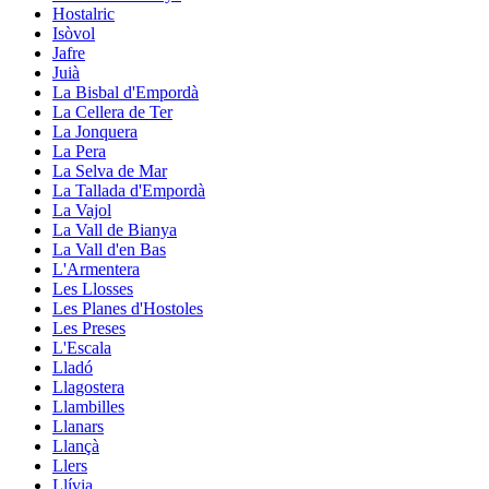
Hostalric
Isòvol
Jafre
Juià
La Bisbal d'Empordà
La Cellera de Ter
La Jonquera
La Pera
La Selva de Mar
La Tallada d'Empordà
La Vajol
La Vall de Bianya
La Vall d'en Bas
L'Armentera
Les Llosses
Les Planes d'Hostoles
Les Preses
L'Escala
Lladó
Llagostera
Llambilles
Llanars
Llançà
Llers
Llívia