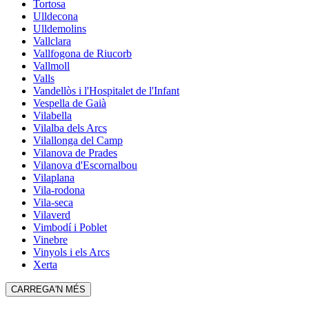
Tortosa
Ulldecona
Ulldemolins
Vallclara
Vallfogona de Riucorb
Vallmoll
Valls
Vandellòs i l'Hospitalet de l'Infant
Vespella de Gaià
Vilabella
Vilalba dels Arcs
Vilallonga del Camp
Vilanova de Prades
Vilanova d'Escornalbou
Vilaplana
Vila-rodona
Vila-seca
Vilaverd
Vimbodí i Poblet
Vinebre
Vinyols i els Arcs
Xerta
CARREGA'N MÉS