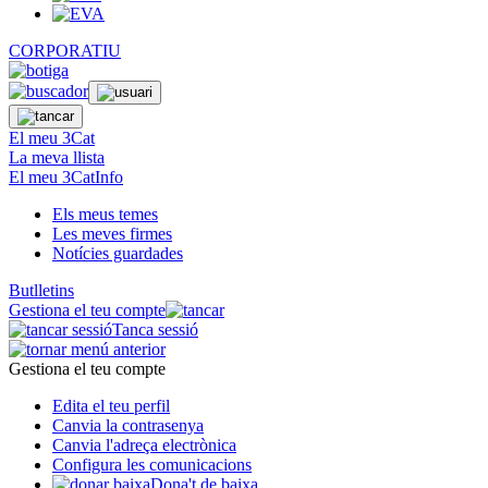
CORPORATIU
El meu 3Cat
La meva llista
El meu 3CatInfo
Els meus temes
Les meves firmes
Notícies guardades
Butlletins
Gestiona el teu compte
Tanca sessió
Gestiona el teu compte
Edita el teu perfil
Canvia la contrasenya
Canvia l'adreça electrònica
Configura les comunicacions
Dona't de baixa