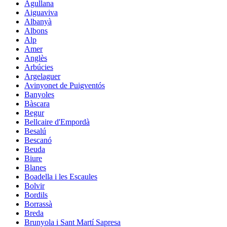
Agullana
Aiguaviva
Albanyà
Albons
Alp
Amer
Anglès
Arbúcies
Argelaguer
Avinyonet de Puigventós
Banyoles
Bàscara
Begur
Bellcaire d'Empordà
Besalú
Bescanó
Beuda
Biure
Blanes
Boadella i les Escaules
Bolvir
Bordils
Borrassà
Breda
Brunyola i Sant Martí Sapresa