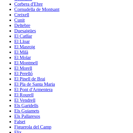
Corbera d'Ebre
Cornudella de Montsant
Creixell
Cunit
Deltebre
Duesaigües
El Catllar
El Lloar
El Masroig
El Milà
El Molar
El Montmell
El Morell
El Perelló
El Pinell de Brai
El Pla de Santa Maria
El Pont d'Armentera
El Rourell
El Vendrell
Els Garidells
Els Guiamets
Els Pallaresos
Falset
Figuerola del Camp
Flix