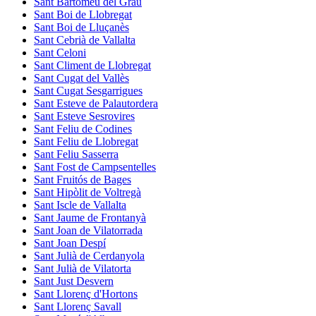
Sant Bartomeu del Grau
Sant Boi de Llobregat
Sant Boi de Lluçanès
Sant Cebrià de Vallalta
Sant Celoni
Sant Climent de Llobregat
Sant Cugat del Vallès
Sant Cugat Sesgarrigues
Sant Esteve de Palautordera
Sant Esteve Sesrovires
Sant Feliu de Codines
Sant Feliu de Llobregat
Sant Feliu Sasserra
Sant Fost de Campsentelles
Sant Fruitós de Bages
Sant Hipòlit de Voltregà
Sant Iscle de Vallalta
Sant Jaume de Frontanyà
Sant Joan de Vilatorrada
Sant Joan Despí
Sant Julià de Cerdanyola
Sant Julià de Vilatorta
Sant Just Desvern
Sant Llorenç d'Hortons
Sant Llorenç Savall