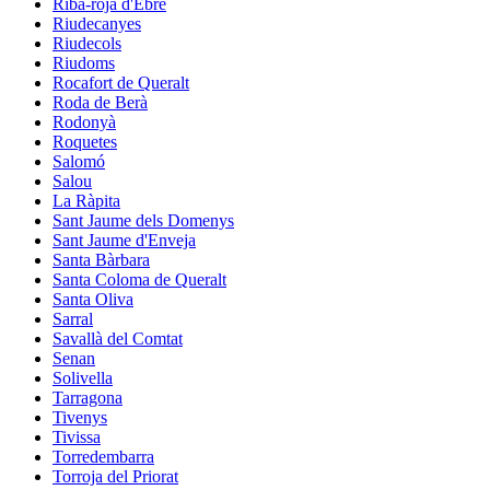
Riba-roja d'Ebre
Riudecanyes
Riudecols
Riudoms
Rocafort de Queralt
Roda de Berà
Rodonyà
Roquetes
Salomó
Salou
La Ràpita
Sant Jaume dels Domenys
Sant Jaume d'Enveja
Santa Bàrbara
Santa Coloma de Queralt
Santa Oliva
Sarral
Savallà del Comtat
Senan
Solivella
Tarragona
Tivenys
Tivissa
Torredembarra
Torroja del Priorat