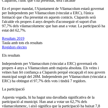
Claparols, l'únic que s'ha presentat, serà l'alcalde
En el proper mandat, l'Ajuntament de Vilamacolum estarà governat
per Independents per Vilamacolum (vinculat a ERC), l'única
formació que s'ha presentat en aquests comicis. Claparols serà
l'alcalde els propers 4 anys després d'aconseguir el suport d'un
97,7% dels vilamacolumenc que han anat a votar. La participació ha
estat del 62,7%.
Resultats 2019
Taula amb tots els resultats
Regidors electes
Els resultats
Independents per Vilamacolum (vinculat a ERC) governarà els
propers 4 anys a Vilamacolum amb majoria absoluta. Els veïns i
veïnes han fet confiança a Claparols perquè encapçali el nou govern
municipal sorgit del 28M. Independents per Vilamacolum (vinculat a
ERC) ha obtingut el 97,7% dels vots i tindrà 7 regidors.
La participació
Aquesta vegada, hi ha hagut una davallada significativa de la
participació al municipi. Han anat a votar un 62,7% dels
vilamacolumenc, i això significa que la participació ha baixat 7,8