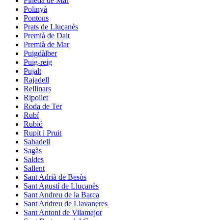
Pineda de Mar
Polinyà
Pontons
Prats de Lluçanès
Premià de Dalt
Premià de Mar
Puigdàlber
Puig-reig
Pujalt
Rajadell
Rellinars
Ripollet
Roda de Ter
Rubí
Rubió
Rupit i Pruit
Sabadell
Sagàs
Saldes
Sallent
Sant Adrià de Besòs
Sant Agustí de Lluçanès
Sant Andreu de la Barca
Sant Andreu de Llavaneres
Sant Antoni de Vilamajor