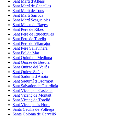
Sant Martí d'Albars
Sant Martí de Centelles
Sant Martí de Tous
Sant Martí Sarroca
Sant Martí Sesgueioles
Sant Mateu de Bages
Sant Pere de Ribes
Sant Pere de Riudebitlles
Sant Pere de Torelló
Sant Pere de Vilamajor
Sant Pere Sallavinera
Sant Pol de Mar
Sant Quintí de Mediona
Sant Quirze de Besora
Sant Quirze del Vallès
Sant Quirze Safaja
Sant Sadurní d'Anoia
Sant Sadurní d'Osormort
Sant Salvador de Guardiola
Sant Vicenç de Castellet
Sant Vicenç de Montalt
Sant Vicenç de Torelló
Sant Vicenç dels Horts
Santa Cecília de Voltregà
Santa Coloma de Cervelló