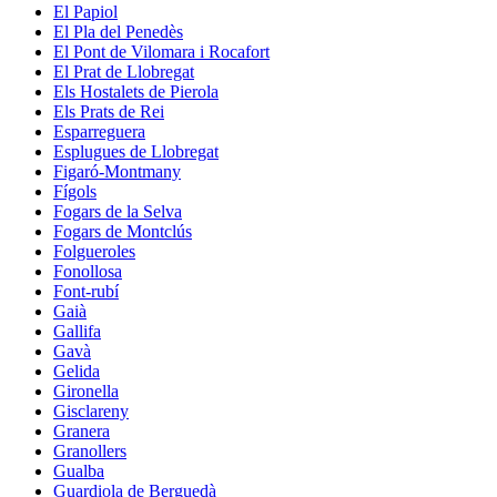
El Papiol
El Pla del Penedès
El Pont de Vilomara i Rocafort
El Prat de Llobregat
Els Hostalets de Pierola
Els Prats de Rei
Esparreguera
Esplugues de Llobregat
Figaró-Montmany
Fígols
Fogars de la Selva
Fogars de Montclús
Folgueroles
Fonollosa
Font-rubí
Gaià
Gallifa
Gavà
Gelida
Gironella
Gisclareny
Granera
Granollers
Gualba
Guardiola de Berguedà