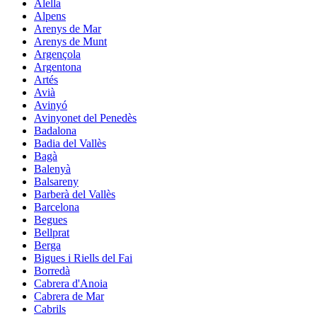
Alella
Alpens
Arenys de Mar
Arenys de Munt
Argençola
Argentona
Artés
Avià
Avinyó
Avinyonet del Penedès
Badalona
Badia del Vallès
Bagà
Balenyà
Balsareny
Barberà del Vallès
Barcelona
Begues
Bellprat
Berga
Bigues i Riells del Fai
Borredà
Cabrera d'Anoia
Cabrera de Mar
Cabrils