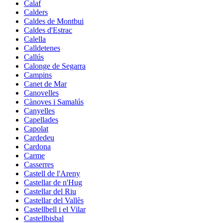
Calaf
Calders
Caldes de Montbui
Caldes d'Estrac
Calella
Calldetenes
Callús
Calonge de Segarra
Campins
Canet de Mar
Canovelles
Cànoves i Samalús
Canyelles
Capellades
Capolat
Cardedeu
Cardona
Carme
Casserres
Castell de l'Areny
Castellar de n'Hug
Castellar del Riu
Castellar del Vallès
Castellbell i el Vilar
Castellbisbal