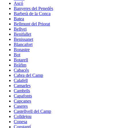
Ascó
Banyeres del Penedès
Barberà de la Conca
Batea
Bellmunt del Priorat
Bellvei
Benifallet
Benissanet
Blancafort
Bonastre
Bot
Botarell
Bràfim
Cabacés
Cabra del Camp
Calafell
Camarles
Cambrils
Capafonts
Capçanes
Caseres
Castellvell del Camp
Colldejou
Conesa
Constantí