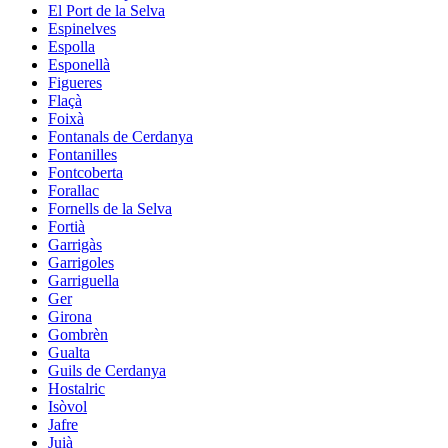
El Port de la Selva
Espinelves
Espolla
Esponellà
Figueres
Flaçà
Foixà
Fontanals de Cerdanya
Fontanilles
Fontcoberta
Forallac
Fornells de la Selva
Fortià
Garrigàs
Garrigoles
Garriguella
Ger
Girona
Gombrèn
Gualta
Guils de Cerdanya
Hostalric
Isòvol
Jafre
Juià