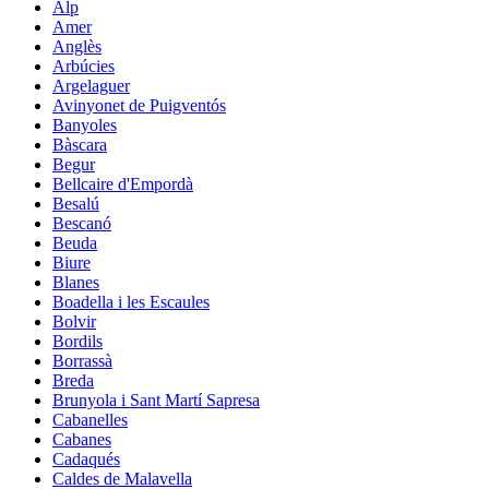
Alp
Amer
Anglès
Arbúcies
Argelaguer
Avinyonet de Puigventós
Banyoles
Bàscara
Begur
Bellcaire d'Empordà
Besalú
Bescanó
Beuda
Biure
Blanes
Boadella i les Escaules
Bolvir
Bordils
Borrassà
Breda
Brunyola i Sant Martí Sapresa
Cabanelles
Cabanes
Cadaqués
Caldes de Malavella