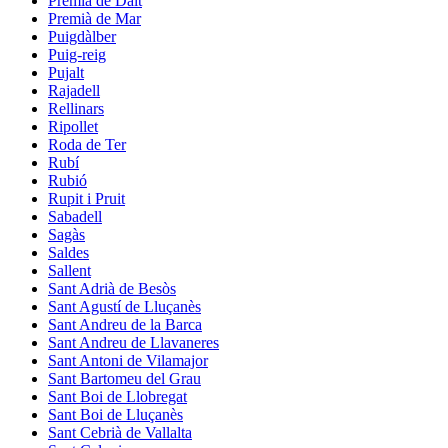
Premià de Dalt
Premià de Mar
Puigdàlber
Puig-reig
Pujalt
Rajadell
Rellinars
Ripollet
Roda de Ter
Rubí
Rubió
Rupit i Pruit
Sabadell
Sagàs
Saldes
Sallent
Sant Adrià de Besòs
Sant Agustí de Lluçanès
Sant Andreu de la Barca
Sant Andreu de Llavaneres
Sant Antoni de Vilamajor
Sant Bartomeu del Grau
Sant Boi de Llobregat
Sant Boi de Lluçanès
Sant Cebrià de Vallalta