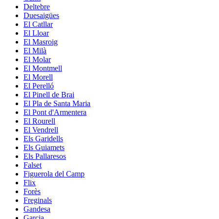
Deltebre
Duesaigües
El Catllar
El Lloar
El Masroig
El Milà
El Molar
El Montmell
El Morell
El Perelló
El Pinell de Brai
El Pla de Santa Maria
El Pont d'Armentera
El Rourell
El Vendrell
Els Garidells
Els Guiamets
Els Pallaresos
Falset
Figuerola del Camp
Flix
Forès
Freginals
Gandesa
Garcia