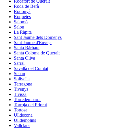
Rocafort de Queralt
Roda de Berà
Rodonyà
Roquetes
Salomó
Salou
La Ràpita
Sant Jaume dels Domenys
Sant Jaume d'Enveja
Santa Bàrbara
Santa Coloma de Queralt
Santa Oliva
Sarral
Savallà del Comtat
Senan
Solivella
Tarragona
Tivenys
Tivissa
Torredembarra
Torroja del Priorat
Tortosa
Ulldecona
Ulldemolins
Vallclara