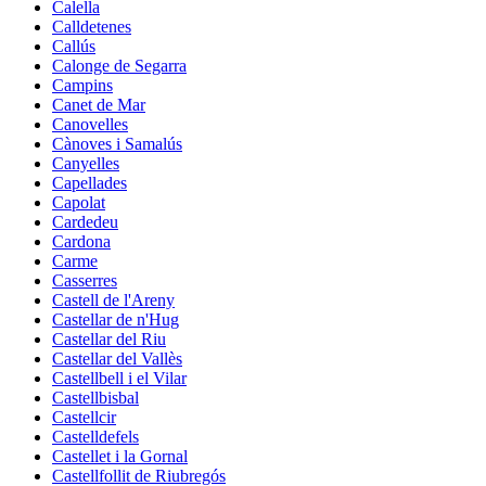
Calella
Calldetenes
Callús
Calonge de Segarra
Campins
Canet de Mar
Canovelles
Cànoves i Samalús
Canyelles
Capellades
Capolat
Cardedeu
Cardona
Carme
Casserres
Castell de l'Areny
Castellar de n'Hug
Castellar del Riu
Castellar del Vallès
Castellbell i el Vilar
Castellbisbal
Castellcir
Castelldefels
Castellet i la Gornal
Castellfollit de Riubregós