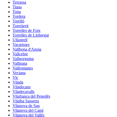
Terrassa
Tiana
Tona
Tordera
Torelló
Torrelavit
Torrelles de Foix
Torrelles de Llobregat
Ullastrell
Vacarisses
Vallbona d'Anoia
Vallcebre
Vallgorguina
Vallirana
Vallromanes
Veciana
Vic
Vilada
Viladecans
Viladecavalls
Vilafranca del Penedès
Vilalba Sasserra
Vilanova de Sau
Vilanova del Camí
Vilanova del Vallès