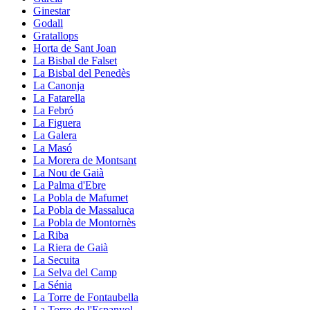
Ginestar
Godall
Gratallops
Horta de Sant Joan
La Bisbal de Falset
La Bisbal del Penedès
La Canonja
La Fatarella
La Febró
La Figuera
La Galera
La Masó
La Morera de Montsant
La Nou de Gaià
La Palma d'Ebre
La Pobla de Mafumet
La Pobla de Massaluca
La Pobla de Montornès
La Riba
La Riera de Gaià
La Secuita
La Selva del Camp
La Sénia
La Torre de Fontaubella
La Torre de l'Espanyol