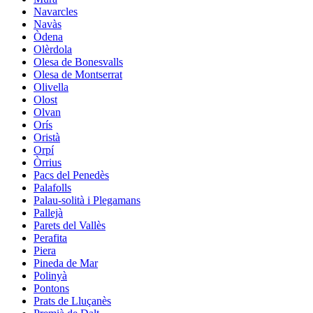
Navarcles
Navàs
Òdena
Olèrdola
Olesa de Bonesvalls
Olesa de Montserrat
Olivella
Olost
Olvan
Orís
Oristà
Orpí
Òrrius
Pacs del Penedès
Palafolls
Palau-solità i Plegamans
Pallejà
Parets del Vallès
Perafita
Piera
Pineda de Mar
Polinyà
Pontons
Prats de Lluçanès