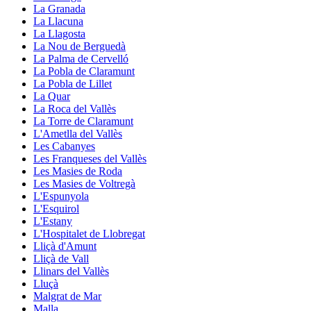
La Granada
La Llacuna
La Llagosta
La Nou de Berguedà
La Palma de Cervelló
La Pobla de Claramunt
La Pobla de Lillet
La Quar
La Roca del Vallès
La Torre de Claramunt
L'Ametlla del Vallès
Les Cabanyes
Les Franqueses del Vallès
Les Masies de Roda
Les Masies de Voltregà
L'Espunyola
L'Esquirol
L'Estany
L'Hospitalet de Llobregat
Lliçà d'Amunt
Lliçà de Vall
Llinars del Vallès
Lluçà
Malgrat de Mar
Malla