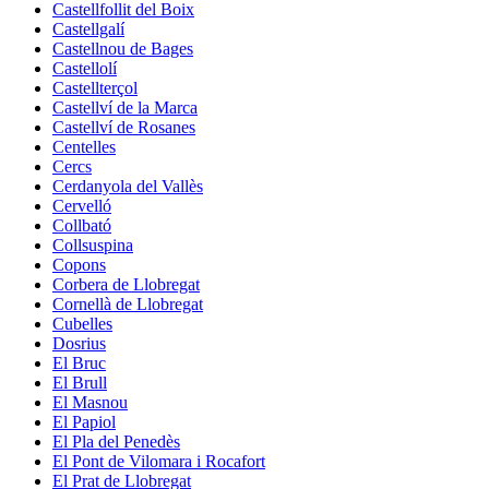
Castellfollit del Boix
Castellgalí
Castellnou de Bages
Castellolí
Castellterçol
Castellví de la Marca
Castellví de Rosanes
Centelles
Cercs
Cerdanyola del Vallès
Cervelló
Collbató
Collsuspina
Copons
Corbera de Llobregat
Cornellà de Llobregat
Cubelles
Dosrius
El Bruc
El Brull
El Masnou
El Papiol
El Pla del Penedès
El Pont de Vilomara i Rocafort
El Prat de Llobregat