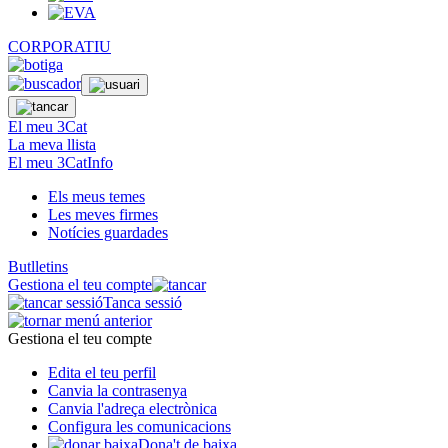
CORPORATIU
El meu 3Cat
La meva llista
El meu 3CatInfo
Els meus temes
Les meves firmes
Notícies guardades
Butlletins
Gestiona el teu compte
Tanca sessió
Gestiona el teu compte
Edita el teu perfil
Canvia la contrasenya
Canvia l'adreça electrònica
Configura les comunicacions
Dona't de baixa