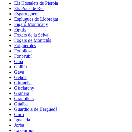
Els Hostalets de Pierola
Els Prats de Rei
Esparreguera
Esplugues de Llobregat
Figaró-Montmany
Fígols
Fogars de la Selva
Fogars de Montclús
Folgueroles
Fonollosa
Font-rubí
Gaià
Gallifa
Gavà
Gelida
Gironella
Gisclareny
Granera
Granollers
Gualba
Guardiola de Berguedà
Gurb
Igualada
Jorba
La Garriga