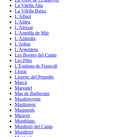
La Vilella Alta
La Vilella Baixa
L'Albiol
L'Aldea
L'Aleixar
L'Ametlla de Mar
L'Ampolla
L'Arboç
L'Argentera
Les Borges del Camp
Les Piles
L'Espluga de Francolí
Llorac
Llorenç del Penedès
Marçà
Margalef
Mas de Barberans
Masdenverge
Masllorenç
Maspujols
Miravet
Montblanc
Montbrió del Camp
Montferri