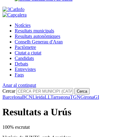
Notícies
Resultats municipals
Resultats autonòmiques
Conselh Generau d'Aran
Pactòmetre
Ciutat a ciutat
Candidats
Debats
Entrevistes
Faqs
Anar al contingut
Cercar
Cerca
Barcelona
BCN
Lleida
LL
Tarragona
TGN
Girona
GI
Resultats a Urús
100% escrutat