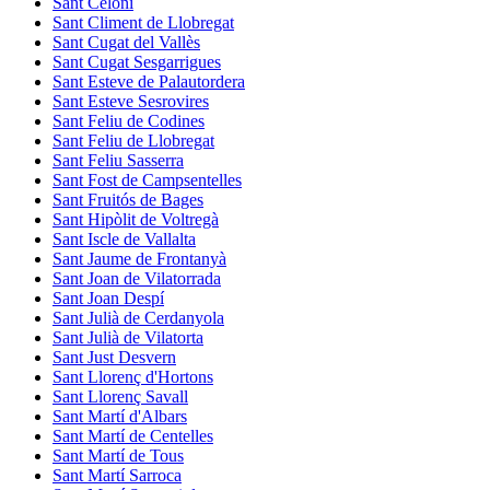
Sant Celoni
Sant Climent de Llobregat
Sant Cugat del Vallès
Sant Cugat Sesgarrigues
Sant Esteve de Palautordera
Sant Esteve Sesrovires
Sant Feliu de Codines
Sant Feliu de Llobregat
Sant Feliu Sasserra
Sant Fost de Campsentelles
Sant Fruitós de Bages
Sant Hipòlit de Voltregà
Sant Iscle de Vallalta
Sant Jaume de Frontanyà
Sant Joan de Vilatorrada
Sant Joan Despí
Sant Julià de Cerdanyola
Sant Julià de Vilatorta
Sant Just Desvern
Sant Llorenç d'Hortons
Sant Llorenç Savall
Sant Martí d'Albars
Sant Martí de Centelles
Sant Martí de Tous
Sant Martí Sarroca