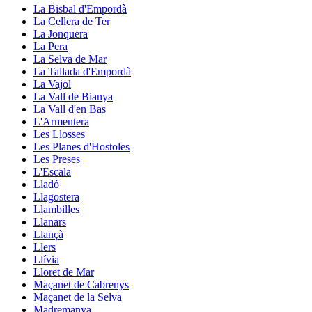
La Bisbal d'Empordà
La Cellera de Ter
La Jonquera
La Pera
La Selva de Mar
La Tallada d'Empordà
La Vajol
La Vall de Bianya
La Vall d'en Bas
L'Armentera
Les Llosses
Les Planes d'Hostoles
Les Preses
L'Escala
Lladó
Llagostera
Llambilles
Llanars
Llançà
Llers
Llívia
Lloret de Mar
Maçanet de Cabrenys
Maçanet de la Selva
Madremanya