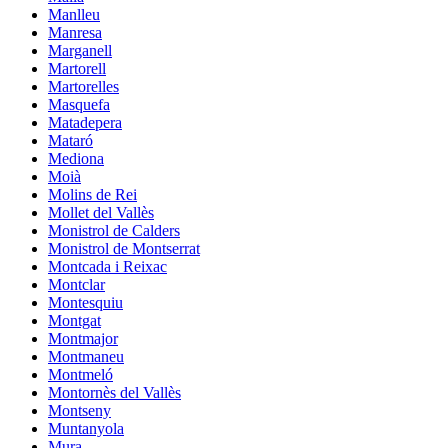
Manlleu
Manresa
Marganell
Martorell
Martorelles
Masquefa
Matadepera
Mataró
Mediona
Moià
Molins de Rei
Mollet del Vallès
Monistrol de Calders
Monistrol de Montserrat
Montcada i Reixac
Montclar
Montesquiu
Montgat
Montmajor
Montmaneu
Montmeló
Montornès del Vallès
Montseny
Muntanyola
Mura