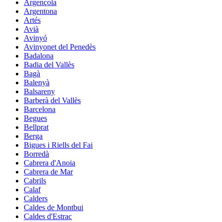
Argençola
Argentona
Artés
Avià
Avinyó
Avinyonet del Penedès
Badalona
Badia del Vallès
Bagà
Balenyà
Balsareny
Barberà del Vallès
Barcelona
Begues
Bellprat
Berga
Bigues i Riells del Fai
Borredà
Cabrera d'Anoia
Cabrera de Mar
Cabrils
Calaf
Calders
Caldes de Montbui
Caldes d'Estrac