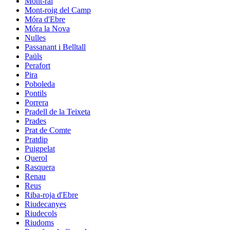
Mont-ral
Mont-roig del Camp
Móra d'Ebre
Móra la Nova
Nulles
Passanant i Belltall
Paüls
Perafort
Pira
Poboleda
Pontils
Porrera
Pradell de la Teixeta
Prades
Prat de Comte
Pratdip
Puigpelat
Querol
Rasquera
Renau
Reus
Riba-roja d'Ebre
Riudecanyes
Riudecols
Riudoms