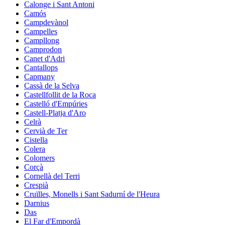
Calonge i Sant Antoni
Camós
Campdevànol
Campelles
Campllong
Camprodon
Canet d'Adri
Cantallops
Capmany
Cassà de la Selva
Castellfollit de la Roca
Castelló d'Empúries
Castell-Platja d'Aro
Celrà
Cervià de Ter
Cistella
Colera
Colomers
Corçà
Cornellà del Terri
Crespià
Cruïlles, Monells i Sant Sadurní de l'Heura
Darnius
Das
El Far d'Empordà