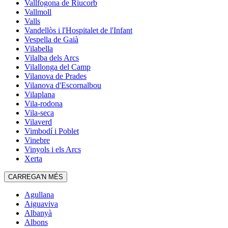
Vallfogona de Riucorb
Vallmoll
Valls
Vandellòs i l'Hospitalet de l'Infant
Vespella de Gaià
Vilabella
Vilalba dels Arcs
Vilallonga del Camp
Vilanova de Prades
Vilanova d'Escornalbou
Vilaplana
Vila-rodona
Vila-seca
Vilaverd
Vimbodí i Poblet
Vinebre
Vinyols i els Arcs
Xerta
CARREGA'N MÉS
Agullana
Aiguaviva
Albanyà
Albons