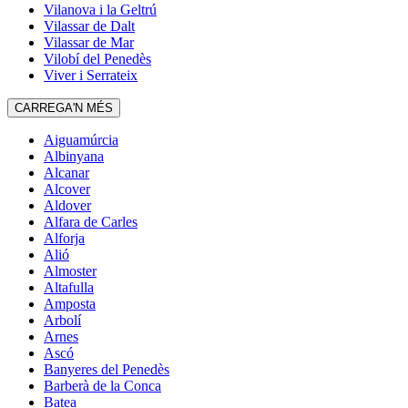
Vilanova i la Geltrú
Vilassar de Dalt
Vilassar de Mar
Vilobí del Penedès
Viver i Serrateix
CARREGA'N MÉS
Aiguamúrcia
Albinyana
Alcanar
Alcover
Aldover
Alfara de Carles
Alforja
Alió
Almoster
Altafulla
Amposta
Arbolí
Arnes
Ascó
Banyeres del Penedès
Barberà de la Conca
Batea