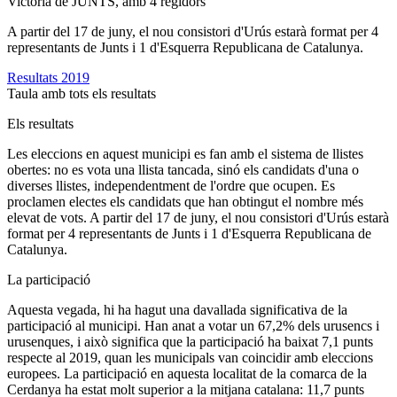
Victòria de JUNTS, amb 4 regidors
A partir del 17 de juny, el nou consistori d'Urús estarà format per 4
representants de Junts i 1 d'Esquerra Republicana de Catalunya.
Resultats 2019
Taula amb tots els resultats
Els resultats
Les eleccions en aquest municipi es fan amb el sistema de llistes
obertes: no es vota una llista tancada, sinó els candidats d'una o
diverses llistes, independentment de l'ordre que ocupen. Es
proclamen electes els candidats que han obtingut el nombre més
elevat de vots. A partir del 17 de juny, el nou consistori d'Urús estarà
format per 4 representants de Junts i 1 d'Esquerra Republicana de
Catalunya.
La participació
Aquesta vegada, hi ha hagut una davallada significativa de la
participació al municipi. Han anat a votar un 67,2% dels urusencs i
urusenques, i això significa que la participació ha baixat 7,1 punts
respecte al 2019, quan les municipals van coincidir amb eleccions
europees. La participació en aquesta localitat de la comarca de la
Cerdanya ha estat molt superior a la mitjana catalana: 11,7 punts