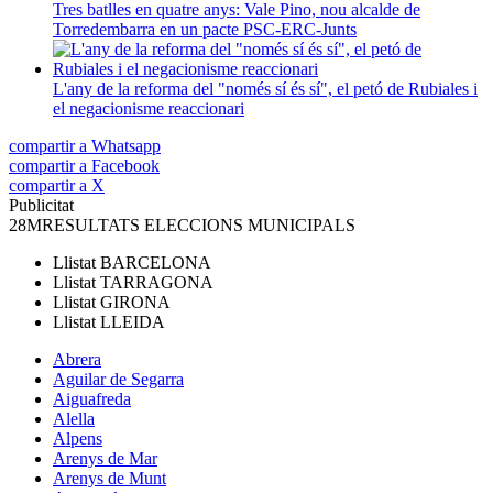
Tres batlles en quatre anys: Vale Pino, nou alcalde de
Torredembarra en un pacte PSC-ERC-Junts
L'any de la reforma del "només sí és sí", el petó de Rubiales i
el negacionisme reaccionari
compartir a Whatsapp
compartir a Facebook
compartir a X
Publicitat
28M
RESULTATS ELECCIONS MUNICIPALS
Llistat
BARCELONA
Llistat
TARRAGONA
Llistat
GIRONA
Llistat
LLEIDA
Abrera
Aguilar de Segarra
Aiguafreda
Alella
Alpens
Arenys de Mar
Arenys de Munt