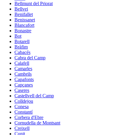
Bellmunt del Priorat
Bellvei
Benifallet
Benissanet
Blancafort
Bonastre
Bot
Botarell
Bràfim
Cabacés
Cabra del Camp
Calafell
Camarles
Cambrils
Capafonts
Capçanes
Caseres
Castellvell del Camp
Colldejou
Conesa
Constantí
Corbera d'Ebre
Cornudella de Montsant
Creixell
Cunit