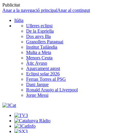
Publicitat
Anar a la navegació principal
Anar al contingut
Itàlia
Ulleres eclipsi
De la Espriella
Dos anys Illa
Granollers Paraguai
Institut Tailàndia
Multa a Meta
Menors Ceuta
Àtic Ayuso
Aparcament agost
Eclipsi solar 2026
Ferran Torres al PSG
Dani Jarque
Ronald Araujo al Liverpool
Jorge Messi