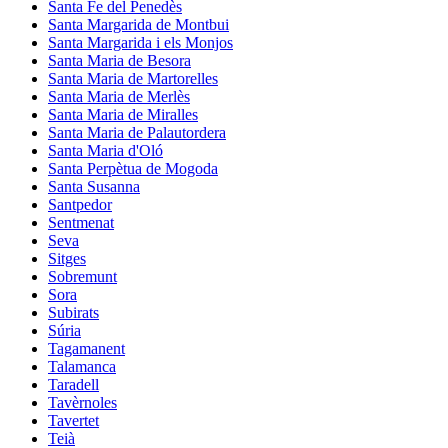
Santa Fe del Penedès
Santa Margarida de Montbui
Santa Margarida i els Monjos
Santa Maria de Besora
Santa Maria de Martorelles
Santa Maria de Merlès
Santa Maria de Miralles
Santa Maria de Palautordera
Santa Maria d'Oló
Santa Perpètua de Mogoda
Santa Susanna
Santpedor
Sentmenat
Seva
Sitges
Sobremunt
Sora
Subirats
Súria
Tagamanent
Talamanca
Taradell
Tavèrnoles
Tavertet
Teià