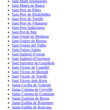
Sant Martí Sesgueioles
Sant Mateu de Bages
Sant Pere de Ribes
Sant Pere de Riudebitlles
Sant Pere de Torelló
Sant Pere de Vilamajor
Sant Pere Sallavinera
Sant Pol de Mar
Sant Quintí de Mediona
Sant Quirze de Besora
Sant Quirze del Vallès
Sant Quirze Safaja
Sant Sadurní d'Anoia
Sant Sadurní d'Osormort
Sant Salvador de Guardiola
Sant Vicenç de Castellet
Sant Vicenç de Montalt
Sant Vicenç de Torelló
Sant Vicenç dels Horts
Santa Cecília de Voltregà
Santa Coloma de Cervelló
Santa Coloma de Gramenet
Santa Eugènia de Berga
Santa Eulàlia de Riuprimer
Santa Eulàlia de Ronçana