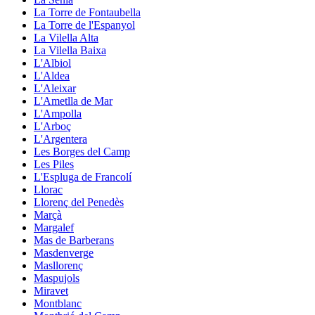
La Torre de Fontaubella
La Torre de l'Espanyol
La Vilella Alta
La Vilella Baixa
L'Albiol
L'Aldea
L'Aleixar
L'Ametlla de Mar
L'Ampolla
L'Arboç
L'Argentera
Les Borges del Camp
Les Piles
L'Espluga de Francolí
Llorac
Llorenç del Penedès
Marçà
Margalef
Mas de Barberans
Masdenverge
Masllorenç
Maspujols
Miravet
Montblanc