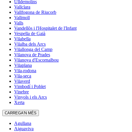
Ulldemolins
Vallclara
Vallfogona de Riucorb
Vallmoll
Valls
Vandellòs i l'Hospitalet de l'Infant
Vespella de Gaià
Vilabella
Vilalba dels Arcs
Vilallonga del Camp
Vilanova de Prades
Vilanova d'Escornalbou
Vilaplana
Vila-rodona
Vila-seca
Vilaverd
Vimbodí i Poblet
Vinebre
Vinyols i els Arcs
Xerta
CARREGA'N MÉS
Agullana
Aiguaviva