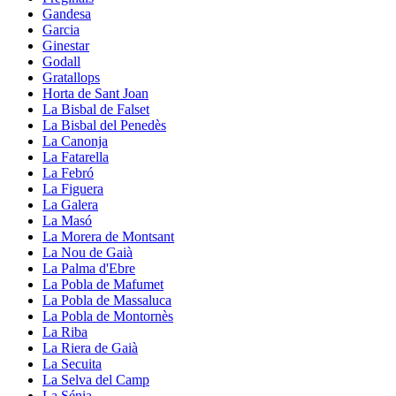
Gandesa
Garcia
Ginestar
Godall
Gratallops
Horta de Sant Joan
La Bisbal de Falset
La Bisbal del Penedès
La Canonja
La Fatarella
La Febró
La Figuera
La Galera
La Masó
La Morera de Montsant
La Nou de Gaià
La Palma d'Ebre
La Pobla de Mafumet
La Pobla de Massaluca
La Pobla de Montornès
La Riba
La Riera de Gaià
La Secuita
La Selva del Camp
La Sénia