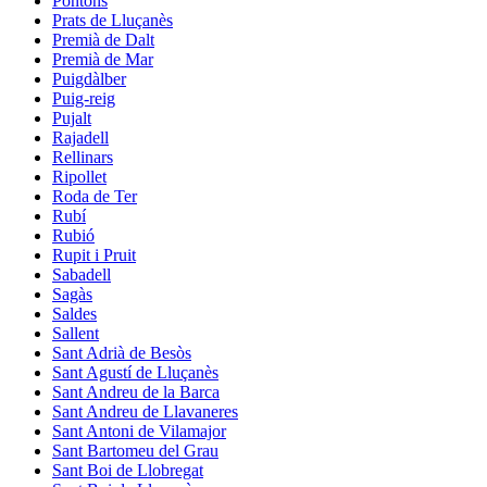
Pontons
Prats de Lluçanès
Premià de Dalt
Premià de Mar
Puigdàlber
Puig-reig
Pujalt
Rajadell
Rellinars
Ripollet
Roda de Ter
Rubí
Rubió
Rupit i Pruit
Sabadell
Sagàs
Saldes
Sallent
Sant Adrià de Besòs
Sant Agustí de Lluçanès
Sant Andreu de la Barca
Sant Andreu de Llavaneres
Sant Antoni de Vilamajor
Sant Bartomeu del Grau
Sant Boi de Llobregat