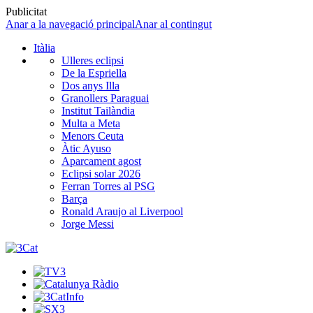
Publicitat
Anar a la navegació principal
Anar al contingut
Itàlia
Ulleres eclipsi
De la Espriella
Dos anys Illa
Granollers Paraguai
Institut Tailàndia
Multa a Meta
Menors Ceuta
Àtic Ayuso
Aparcament agost
Eclipsi solar 2026
Ferran Torres al PSG
Barça
Ronald Araujo al Liverpool
Jorge Messi