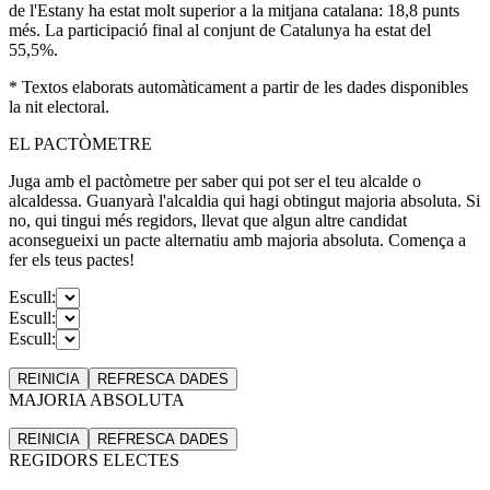
de l'Estany ha estat molt superior a la mitjana catalana: 18,8 punts
més. La participació final al conjunt de Catalunya ha estat del
55,5%.
* Textos elaborats automàticament a partir de les dades disponibles
la nit electoral.
EL PACTÒMETRE
Juga amb el pactòmetre per saber qui pot ser el teu alcalde o
alcaldessa. Guanyarà l'alcaldia qui hagi obtingut majoria absoluta. Si
no, qui tingui més regidors, llevat que algun altre candidat
aconsegueixi un pacte alternatiu amb majoria absoluta. Comença a
fer els teus pactes!
Escull:
Escull:
Escull:
REINICIA
REFRESCA
DADES
MAJORIA ABSOLUTA
REINICIA
REFRESCA
DADES
REGIDORS ELECTES