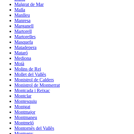
Malgrat de Mar
Malla
Manlleu
Manresa
Marganell
Martorell
Martorelles
Masquefa
Matadepera
Mataró
Mediona
Moià
Molins de Rei
Mollet del Vallès
Monistrol de Calders
Monistrol de Montserrat
Montcada i Reixac
Montclar
Montesquiu
Montgat
Montmajor
Montmaneu
Montmeló
Montornès del Vallès
Montseny