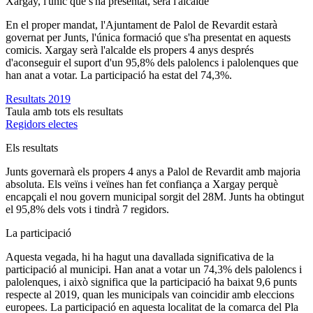
Xargay, l'únic que s'ha presentat, serà l'alcalde
En el proper mandat, l'Ajuntament de Palol de Revardit estarà
governat per Junts, l'única formació que s'ha presentat en aquests
comicis. Xargay serà l'alcalde els propers 4 anys després
d'aconseguir el suport d'un 95,8% dels palolencs i palolenques que
han anat a votar. La participació ha estat del 74,3%.
Resultats 2019
Taula amb tots els resultats
Regidors electes
Els resultats
Junts governarà els propers 4 anys a Palol de Revardit amb majoria
absoluta. Els veïns i veïnes han fet confiança a Xargay perquè
encapçali el nou govern municipal sorgit del 28M. Junts ha obtingut
el 95,8% dels vots i tindrà 7 regidors.
La participació
Aquesta vegada, hi ha hagut una davallada significativa de la
participació al municipi. Han anat a votar un 74,3% dels palolencs i
palolenques, i això significa que la participació ha baixat 9,6 punts
respecte al 2019, quan les municipals van coincidir amb eleccions
europees. La participació en aquesta localitat de la comarca del Pla