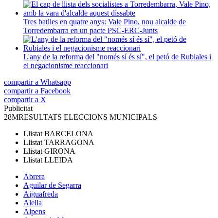
Tres batlles en quatre anys: Vale Pino, nou alcalde de
Torredembarra en un pacte PSC-ERC-Junts
L'any de la reforma del "només sí és sí", el petó de Rubiales i
el negacionisme reaccionari
compartir a Whatsapp
compartir a Facebook
compartir a X
Publicitat
28M
RESULTATS ELECCIONS MUNICIPALS
Llistat
BARCELONA
Llistat
TARRAGONA
Llistat
GIRONA
Llistat
LLEIDA
Abrera
Aguilar de Segarra
Aiguafreda
Alella
Alpens