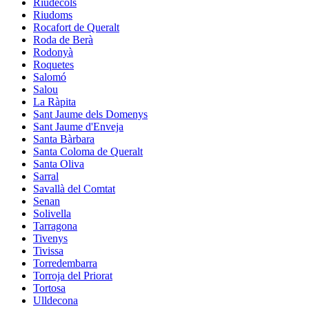
Riudecols
Riudoms
Rocafort de Queralt
Roda de Berà
Rodonyà
Roquetes
Salomó
Salou
La Ràpita
Sant Jaume dels Domenys
Sant Jaume d'Enveja
Santa Bàrbara
Santa Coloma de Queralt
Santa Oliva
Sarral
Savallà del Comtat
Senan
Solivella
Tarragona
Tivenys
Tivissa
Torredembarra
Torroja del Priorat
Tortosa
Ulldecona