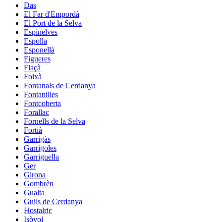
Das
El Far d'Empordà
El Port de la Selva
Espinelves
Espolla
Esponellà
Figueres
Flaçà
Foixà
Fontanals de Cerdanya
Fontanilles
Fontcoberta
Forallac
Fornells de la Selva
Fortià
Garrigàs
Garrigoles
Garriguella
Ger
Girona
Gombrèn
Gualta
Guils de Cerdanya
Hostalric
Isòvol