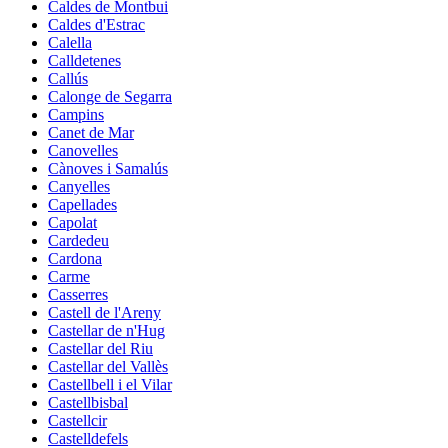
Caldes de Montbui
Caldes d'Estrac
Calella
Calldetenes
Callús
Calonge de Segarra
Campins
Canet de Mar
Canovelles
Cànoves i Samalús
Canyelles
Capellades
Capolat
Cardedeu
Cardona
Carme
Casserres
Castell de l'Areny
Castellar de n'Hug
Castellar del Riu
Castellar del Vallès
Castellbell i el Vilar
Castellbisbal
Castellcir
Castelldefels