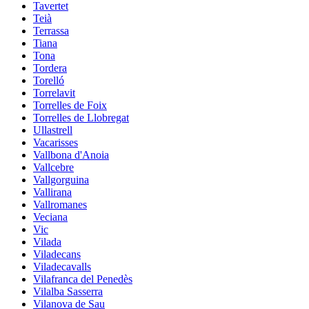
Tavertet
Teià
Terrassa
Tiana
Tona
Tordera
Torelló
Torrelavit
Torrelles de Foix
Torrelles de Llobregat
Ullastrell
Vacarisses
Vallbona d'Anoia
Vallcebre
Vallgorguina
Vallirana
Vallromanes
Veciana
Vic
Vilada
Viladecans
Viladecavalls
Vilafranca del Penedès
Vilalba Sasserra
Vilanova de Sau