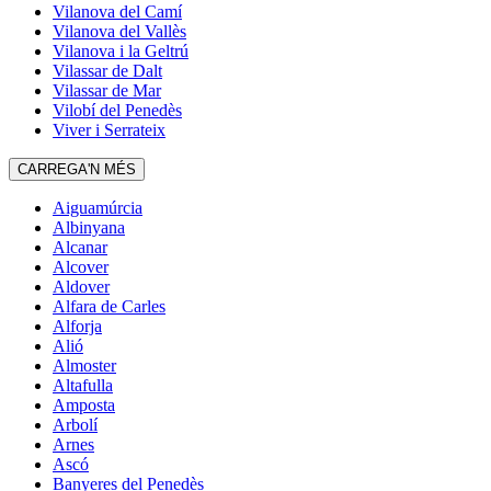
Vilanova del Camí
Vilanova del Vallès
Vilanova i la Geltrú
Vilassar de Dalt
Vilassar de Mar
Vilobí del Penedès
Viver i Serrateix
CARREGA'N MÉS
Aiguamúrcia
Albinyana
Alcanar
Alcover
Aldover
Alfara de Carles
Alforja
Alió
Almoster
Altafulla
Amposta
Arbolí
Arnes
Ascó
Banyeres del Penedès