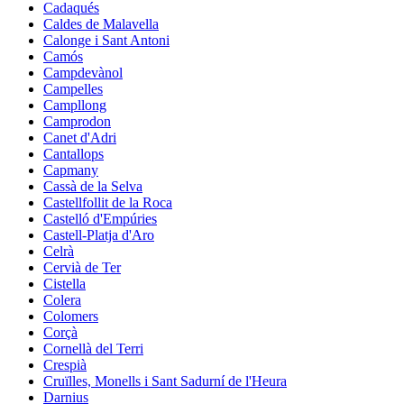
Cadaqués
Caldes de Malavella
Calonge i Sant Antoni
Camós
Campdevànol
Campelles
Campllong
Camprodon
Canet d'Adri
Cantallops
Capmany
Cassà de la Selva
Castellfollit de la Roca
Castelló d'Empúries
Castell-Platja d'Aro
Celrà
Cervià de Ter
Cistella
Colera
Colomers
Corçà
Cornellà del Terri
Crespià
Cruïlles, Monells i Sant Sadurní de l'Heura
Darnius