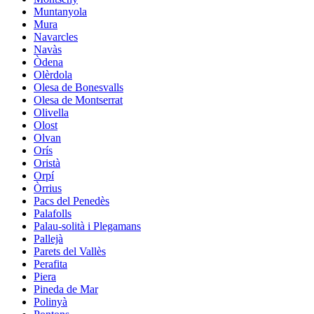
Muntanyola
Mura
Navarcles
Navàs
Òdena
Olèrdola
Olesa de Bonesvalls
Olesa de Montserrat
Olivella
Olost
Olvan
Orís
Oristà
Orpí
Òrrius
Pacs del Penedès
Palafolls
Palau-solità i Plegamans
Pallejà
Parets del Vallès
Perafita
Piera
Pineda de Mar
Polinyà