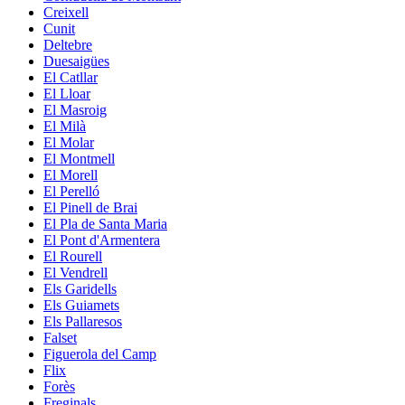
Creixell
Cunit
Deltebre
Duesaigües
El Catllar
El Lloar
El Masroig
El Milà
El Molar
El Montmell
El Morell
El Perelló
El Pinell de Brai
El Pla de Santa Maria
El Pont d'Armentera
El Rourell
El Vendrell
Els Garidells
Els Guiamets
Els Pallaresos
Falset
Figuerola del Camp
Flix
Forès
Freginals