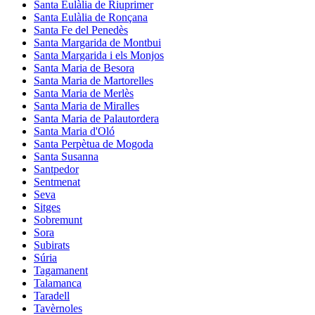
Santa Eulàlia de Riuprimer
Santa Eulàlia de Ronçana
Santa Fe del Penedès
Santa Margarida de Montbui
Santa Margarida i els Monjos
Santa Maria de Besora
Santa Maria de Martorelles
Santa Maria de Merlès
Santa Maria de Miralles
Santa Maria de Palautordera
Santa Maria d'Oló
Santa Perpètua de Mogoda
Santa Susanna
Santpedor
Sentmenat
Seva
Sitges
Sobremunt
Sora
Subirats
Súria
Tagamanent
Talamanca
Taradell
Tavèrnoles