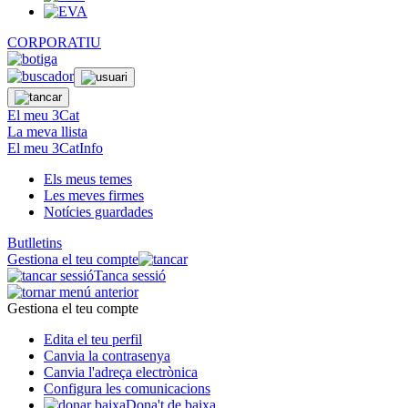
CORPORATIU
El meu 3Cat
La meva llista
El meu 3CatInfo
Els meus temes
Les meves firmes
Notícies guardades
Butlletins
Gestiona el teu compte
Tanca sessió
Gestiona el teu compte
Edita el teu perfil
Canvia la contrasenya
Canvia l'adreça electrònica
Configura les comunicacions
Dona't de baixa