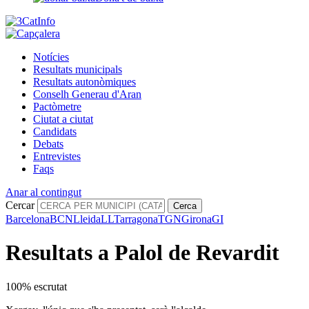
Notícies
Resultats municipals
Resultats autonòmiques
Conselh Generau d'Aran
Pactòmetre
Ciutat a ciutat
Candidats
Debats
Entrevistes
Faqs
Anar al contingut
Cercar
Cerca
Barcelona
BCN
Lleida
LL
Tarragona
TGN
Girona
GI
Resultats a Palol de Revardit
100% escrutat