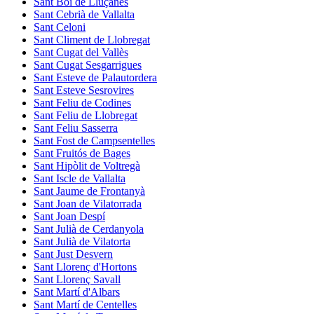
Sant Boi de Lluçanès
Sant Cebrià de Vallalta
Sant Celoni
Sant Climent de Llobregat
Sant Cugat del Vallès
Sant Cugat Sesgarrigues
Sant Esteve de Palautordera
Sant Esteve Sesrovires
Sant Feliu de Codines
Sant Feliu de Llobregat
Sant Feliu Sasserra
Sant Fost de Campsentelles
Sant Fruitós de Bages
Sant Hipòlit de Voltregà
Sant Iscle de Vallalta
Sant Jaume de Frontanyà
Sant Joan de Vilatorrada
Sant Joan Despí
Sant Julià de Cerdanyola
Sant Julià de Vilatorta
Sant Just Desvern
Sant Llorenç d'Hortons
Sant Llorenç Savall
Sant Martí d'Albars
Sant Martí de Centelles