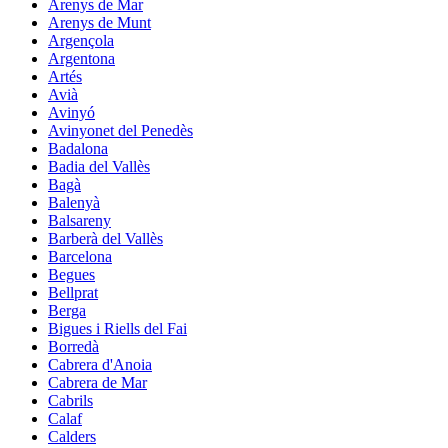
Arenys de Mar
Arenys de Munt
Argençola
Argentona
Artés
Avià
Avinyó
Avinyonet del Penedès
Badalona
Badia del Vallès
Bagà
Balenyà
Balsareny
Barberà del Vallès
Barcelona
Begues
Bellprat
Berga
Bigues i Riells del Fai
Borredà
Cabrera d'Anoia
Cabrera de Mar
Cabrils
Calaf
Calders