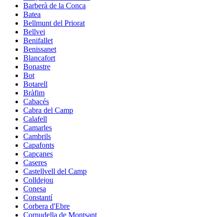
Barberà de la Conca
Batea
Bellmunt del Priorat
Bellvei
Benifallet
Benissanet
Blancafort
Bonastre
Bot
Botarell
Bràfim
Cabacés
Cabra del Camp
Calafell
Camarles
Cambrils
Capafonts
Capçanes
Caseres
Castellvell del Camp
Colldejou
Conesa
Constantí
Corbera d'Ebre
Cornudella de Montsant