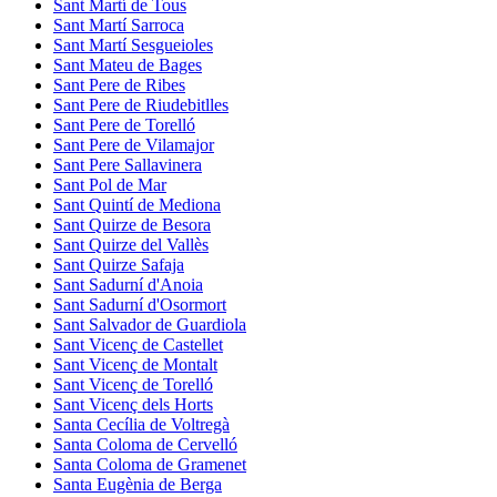
Sant Martí de Tous
Sant Martí Sarroca
Sant Martí Sesgueioles
Sant Mateu de Bages
Sant Pere de Ribes
Sant Pere de Riudebitlles
Sant Pere de Torelló
Sant Pere de Vilamajor
Sant Pere Sallavinera
Sant Pol de Mar
Sant Quintí de Mediona
Sant Quirze de Besora
Sant Quirze del Vallès
Sant Quirze Safaja
Sant Sadurní d'Anoia
Sant Sadurní d'Osormort
Sant Salvador de Guardiola
Sant Vicenç de Castellet
Sant Vicenç de Montalt
Sant Vicenç de Torelló
Sant Vicenç dels Horts
Santa Cecília de Voltregà
Santa Coloma de Cervelló
Santa Coloma de Gramenet
Santa Eugènia de Berga