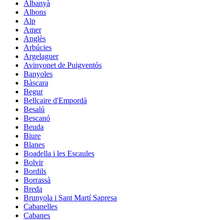
Albanyà
Albons
Alp
Amer
Anglès
Arbúcies
Argelaguer
Avinyonet de Puigventós
Banyoles
Bàscara
Begur
Bellcaire d'Empordà
Besalú
Bescanó
Beuda
Biure
Blanes
Boadella i les Escaules
Bolvir
Bordils
Borrassà
Breda
Brunyola i Sant Martí Sapresa
Cabanelles
Cabanes