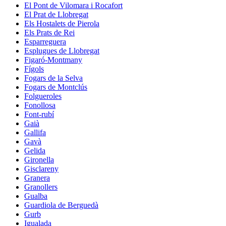
El Pont de Vilomara i Rocafort
El Prat de Llobregat
Els Hostalets de Pierola
Els Prats de Rei
Esparreguera
Esplugues de Llobregat
Figaró-Montmany
Fígols
Fogars de la Selva
Fogars de Montclús
Folgueroles
Fonollosa
Font-rubí
Gaià
Gallifa
Gavà
Gelida
Gironella
Gisclareny
Granera
Granollers
Gualba
Guardiola de Berguedà
Gurb
Igualada