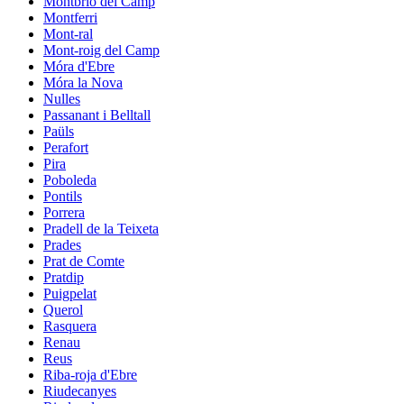
Montbrió del Camp
Montferri
Mont-ral
Mont-roig del Camp
Móra d'Ebre
Móra la Nova
Nulles
Passanant i Belltall
Paüls
Perafort
Pira
Poboleda
Pontils
Porrera
Pradell de la Teixeta
Prades
Prat de Comte
Pratdip
Puigpelat
Querol
Rasquera
Renau
Reus
Riba-roja d'Ebre
Riudecanyes