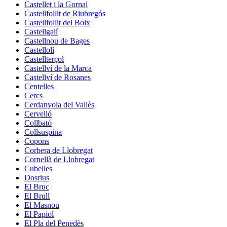
Castellet i la Gornal
Castellfollit de Riubregós
Castellfollit del Boix
Castellgalí
Castellnou de Bages
Castellolí
Castellterçol
Castellví de la Marca
Castellví de Rosanes
Centelles
Cercs
Cerdanyola del Vallès
Cervelló
Collbató
Collsuspina
Copons
Corbera de Llobregat
Cornellà de Llobregat
Cubelles
Dosrius
El Bruc
El Brull
El Masnou
El Papiol
El Pla del Penedès