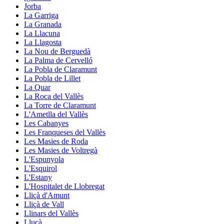
Jorba
La Garriga
La Granada
La Llacuna
La Llagosta
La Nou de Berguedà
La Palma de Cervelló
La Pobla de Claramunt
La Pobla de Lillet
La Quar
La Roca del Vallès
La Torre de Claramunt
L'Ametlla del Vallès
Les Cabanyes
Les Franqueses del Vallès
Les Masies de Roda
Les Masies de Voltregà
L'Espunyola
L'Esquirol
L'Estany
L'Hospitalet de Llobregat
Lliçà d'Amunt
Lliçà de Vall
Llinars del Vallès
Lluçà