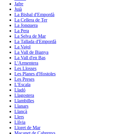
Jafre
Juià
La Bisbal d'Empordà
La Cellera de Ter
La Jonquera
La Pera
La Selva de Mar
La Tallada d'Empordà
La Vajol
La Vall de Bianya
La Vall d'en Bas
L'Armentera
Les Llosses
Les Planes d'Hostoles
Les Preses
L'Escala
Lladó
Llagostera
Llambilles
Llanars
Llançà
Llers
Llívia
Lloret de Mar
Maçanet de Cabrenys