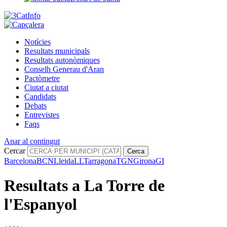
Notícies
Resultats municipals
Resultats autonòmiques
Conselh Generau d'Aran
Pactòmetre
Ciutat a ciutat
Candidats
Debats
Entrevistes
Faqs
Anar al contingut
Cercar
Cerca
Barcelona
BCN
Lleida
LL
Tarragona
TGN
Girona
GI
Resultats a La Torre de
l'Espanyol