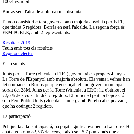
100% escrutat
Borràs serà l'alcalde amb majoria absoluta
El nou consistori estarà governat amb majoria absoluta per JxLT,
que tindrà 5 regidors. Borràs en serà l'alcalde. La segona força és
FEM POBLE, amb 2 representants.
Resultats 2019
Taula amb tots els resultats
Regidors electes
Els resultats
Junts per la Torre (vinculat a ERC) governarà els propers 4 anys a
La Torre de l'Espanyol amb majoria absoluta. Els veïns i veïnes han
fet confiança a Borràs perquè encapçali el nou govern municipal
sorgit del 28M. Junts per la Torre (vinculat a ERC) ha obtingut el
72,6% dels vots i tindrà 5 regidors. El principal partit a l'oposició
serà Fem Poble Units (vinculat a Junts), amb Perello al capdavant,
que ha obtingut 2 regidors.
La participació
Pel que fa a la participació, ha pujat significativament a La Torre. Ha
anat a votar un 82,5% del cens, i això són 5,7 punts més que el