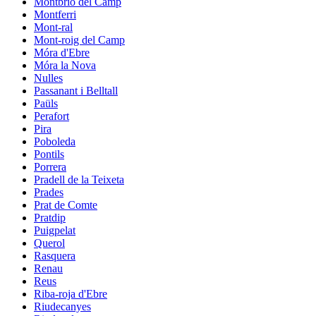
Montbrió del Camp
Montferri
Mont-ral
Mont-roig del Camp
Móra d'Ebre
Móra la Nova
Nulles
Passanant i Belltall
Paüls
Perafort
Pira
Poboleda
Pontils
Porrera
Pradell de la Teixeta
Prades
Prat de Comte
Pratdip
Puigpelat
Querol
Rasquera
Renau
Reus
Riba-roja d'Ebre
Riudecanyes