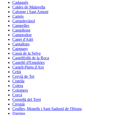
Cadaqués
Caldes de Malavella
Calonge i Sant Antoni
Camós
Campdevànol
Campelles
Campllong
Camprodon
Canet d'Adri
Cantallops
Capmany
Cassà de la Selva
Castellfollit de la Roca
Castelló d'Empúries
Castell-Platja d'Aro
Celrà
Cervià de Ter
Cistella
Colera
Colomers
Corçà
Cornellà del Terri
Crespià
Cruïlles, Monells i Sant Sadurní de l'Heura
Darnius