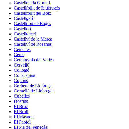
Castellet i la Gornal
Castellfollit de Riubregós
Castellfollit del Boix
Castellgalí
Castellnou de Bages
Castellolí
Castellterçol
Castellví de la Marca
Castellví de Rosanes
Centelles
Cercs
Cerdanyola del Vallès
Cervelló
Collbató
Collsuspina
Copons
Corbera de Llobregat
Cornellà de Llobregat
Cubelles
Dosrius
El Bruc
El Brull
El Masnou
El Papiol
El Pla del Penedès