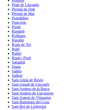
Pontons
Prats de Lluçanès
Premià de Dalt
Premià de Mar
Puigdàlber
Puig-reig
Pujalt
Rajadell
Rellinars
Ripollet
Roda de Ter
Rubí
Rubió
Rupit i Pruit
Sabadell
Sagàs
Saldes
Sallent
Sant Adrià de Besòs
Sant Agustí de Lluçanès
Sant Andreu de la Barca
Sant Andreu de Llavaneres
Sant Antoni de Vilamajor
Sant Bartomeu del Grau
Sant Boi de Llobregat