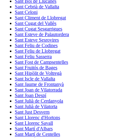
Sant Boi de Lluçanès
Sant Cebrià de Vallalta
Sant Celoni
Sant Climent de Llobregat
Sant Cugat del Vallès
Sant Cugat Sesgarrigues
Sant Esteve de Palautordera
Sant Esteve Sesrovires
Sant Feliu de Codines
Sant Feliu de Llobregat
Sant Feliu Sasserra
Sant Fost de Campsentelles
Sant Fruitós de Bages
Sant Hipòlit de Voltregà
Sant Iscle de Vallalta
Sant Jaume de Frontanyà
Sant Joan de Vilatorrada
Sant Joan Despí
Sant Julià de Cerdanyola
Sant Julià de Vilatorta
Sant Just Desvern
Sant Llorenç d'Hortons
Sant Llorenç Savall
Sant Martí d'Albars
Sant Martí de Centelles