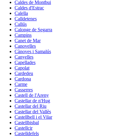
Caldes de Montbui
Caldes d'Estrac
Calella
Calldetenes
Callús
Calonge de Segarra
Campins
Canet de Mar
Canovelles
Cànoves i Samalús
Canyelles
Capellades
Capolat
Cardedeu
Cardona
Carme
Casserres
Castell de l'Areny
Castellar de n'Hug
Castellar del Riu
Castellar del Vallès
Castellbell i el Vilar
Castellbisbal
Castellcir
Castelldefels