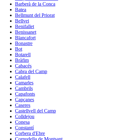
Barberà de la Conca
Batea
Bellmunt del Priorat
Bellvei
Benifallet
Benissanet
Blancafort
Bonastre
Bot
Botarell
Bràfim
Cabacés
Cabra del Camp
Calafell
Camarles
Cambrils
Capafonts
Capçanes
Caseres
Castellvell del Camp
Colldejou
Conesa
Constantí
Corbera d'Ebre
Cornudella de Montsant