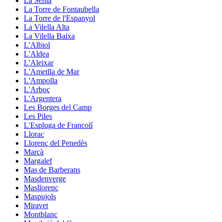
La Sénia
La Torre de Fontaubella
La Torre de l'Espanyol
La Vilella Alta
La Vilella Baixa
L'Albiol
L'Aldea
L'Aleixar
L'Ametlla de Mar
L'Ampolla
L'Arboç
L'Argentera
Les Borges del Camp
Les Piles
L'Espluga de Francolí
Llorac
Llorenç del Penedès
Marçà
Margalef
Mas de Barberans
Masdenverge
Masllorenç
Maspujols
Miravet
Montblanc