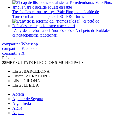
Tres batlles en quatre anys: Vale Pino, nou alcalde de
Torredembarra en un pacte PSC-ERC-Junts
L'any de la reforma del "només sí és sí", el petó de Rubiales i
el negacionisme reaccionari
compartir a Whatsapp
compartir a Facebook
compartir a X
Publicitat
28M
RESULTATS ELECCIONS MUNICIPALS
Llistat
BARCELONA
Llistat
TARRAGONA
Llistat
GIRONA
Llistat
LLEIDA
Abrera
Aguilar de Segarra
Aiguafreda
Alella
Alpens