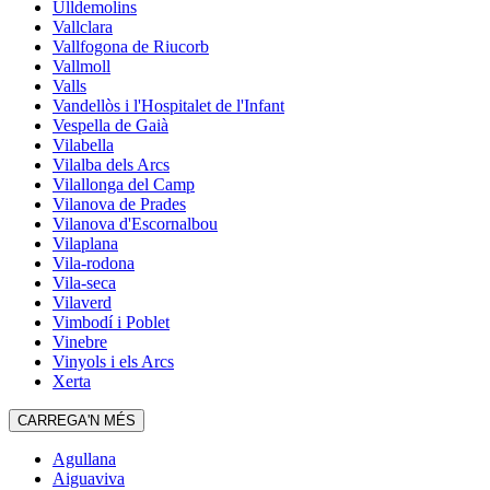
Ulldemolins
Vallclara
Vallfogona de Riucorb
Vallmoll
Valls
Vandellòs i l'Hospitalet de l'Infant
Vespella de Gaià
Vilabella
Vilalba dels Arcs
Vilallonga del Camp
Vilanova de Prades
Vilanova d'Escornalbou
Vilaplana
Vila-rodona
Vila-seca
Vilaverd
Vimbodí i Poblet
Vinebre
Vinyols i els Arcs
Xerta
CARREGA'N MÉS
Agullana
Aiguaviva