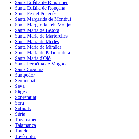
Santa Eulàlia de Riuprimer
Santa Eulàlia de Ronçana
Santa Fe del Penedès
Santa Margarida de Montbui
Santa Margarida i els Monjos
Santa Maria de Besora
Santa Maria de Martorelles
Santa Maria de Merlès
Santa Maria de Miralles
Santa Maria de Palautordera
Santa Maria d'Oló
Santa Perpètua de Mogoda
Santa Susanna
Santpedor
Sentmenat
Seva
Sitges
Sobremunt
Sora
Subirats
Súria
Tagamanent
Talamanca
Taradell
Tavèrnoles