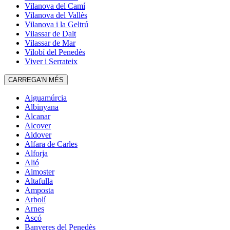
Vilanova del Camí
Vilanova del Vallès
Vilanova i la Geltrú
Vilassar de Dalt
Vilassar de Mar
Vilobí del Penedès
Viver i Serrateix
CARREGA'N MÉS
Aiguamúrcia
Albinyana
Alcanar
Alcover
Aldover
Alfara de Carles
Alforja
Alió
Almoster
Altafulla
Amposta
Arbolí
Arnes
Ascó
Banyeres del Penedès