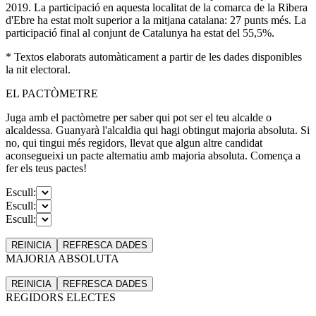
2019. La participació en aquesta localitat de la comarca de la Ribera
d'Ebre ha estat molt superior a la mitjana catalana: 27 punts més. La
participació final al conjunt de Catalunya ha estat del 55,5%.
* Textos elaborats automàticament a partir de les dades disponibles
la nit electoral.
EL PACTÒMETRE
Juga amb el pactòmetre per saber qui pot ser el teu alcalde o
alcaldessa. Guanyarà l'alcaldia qui hagi obtingut majoria absoluta. Si
no, qui tingui més regidors, llevat que algun altre candidat
aconsegueixi un pacte alternatiu amb majoria absoluta. Comença a
fer els teus pactes!
Escull:
Escull:
Escull:
REINICIA
REFRESCA
DADES
MAJORIA ABSOLUTA
REINICIA
REFRESCA
DADES
REGIDORS ELECTES