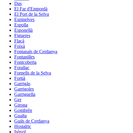
Das
El Far d'Empordà
El Port de la Selva
Espinelves
Espolla
Esponellà
Figueres
Flaçà
Foixà
Fontanals de Cerdanya
Fontanilles
Fontcoberta
Forallac
Fornells de la Selva
Fortià
Garrigàs
Garrigoles
Garriguella
Ger
Girona
Gombrèn
Gualta
Guils de Cerdanya
Hostalric
Isòvol