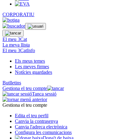
CORPORATIU
El meu 3Cat
La meva llista
El meu 3CatInfo
Els meus temes
Les meves firmes
Notícies guardades
Butlletins
Gestiona el teu compte
Tanca sessió
Gestiona el teu compte
Edita el teu perfil
Canvia la contrasenya
Canvia l'adreça electrònica
Configura les comunicacions
Dona't de baixa