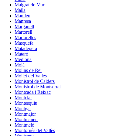
Malgrat de Mar
Malla
Manlleu
Manresa
Marganell
Martorell
Martorelles
Masquefa
Matadepera
Mataró
Mediona
Moià
Molins de Rei
Mollet del Vallès
Monistrol de Calders
Monistrol de Montserrat
Montcada i Reixac
Montclar
Montesquiu
Montgat
Montmajor
Montmaneu
Montmeló
Montornès del Vallès
Montseny