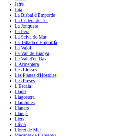
Jafre
Juià
La Bisbal d'Empordà
La Cellera de Ter
La Jonquera
La Pera
La Selva de Mar
La Tallada d'Empordà
La Vajol
La Vall de Bianya
La Vall d'en Bas
L'Armentera
Les Llosses
Les Planes d'Hostoles
Les Preses
L'Escala
Lladó
Llagostera
Llambilles
Llanars
Llançà
Llers
Llívia
Lloret de Mar
Maçanet de Cabrenys