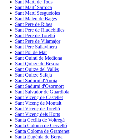
Sant Martí de Tous
Sant Martí Sarroca
Sant Martí Sesgueioles
Sant Mateu de Bages
Sant Pere de Ribes
Sant Pere de Riudebitlles
Sant Pere de Torelló
Sant Pere de Vilamajor
Sant Pere Sallavinera
Sant Pol de Mar
Sant Quintí de Mediona
Sant Quirze de Besora
Sant Quirze del Vallès
Sant Quirze Safaja
Sant Sadurní d'Anoia
Sant Sadurní d'Osormort
Sant Salvador de Guardiola
Sant Vicenç de Castellet
Sant Vicenç de Montalt
Sant Vicenç de Torelló
Sant Vicenç dels Horts
Santa Cecília de Voltregà
Santa Coloma de Cervelló
Santa Coloma de Gramenet
Santa Eugènia de Berga