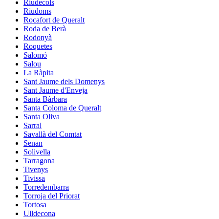
Riudecols
Riudoms
Rocafort de Queralt
Roda de Berà
Rodonyà
Roquetes
Salomó
Salou
La Ràpita
Sant Jaume dels Domenys
Sant Jaume d'Enveja
Santa Bàrbara
Santa Coloma de Queralt
Santa Oliva
Sarral
Savallà del Comtat
Senan
Solivella
Tarragona
Tivenys
Tivissa
Torredembarra
Torroja del Priorat
Tortosa
Ulldecona