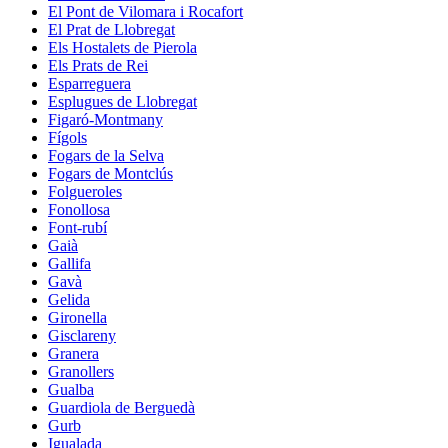
El Pont de Vilomara i Rocafort
El Prat de Llobregat
Els Hostalets de Pierola
Els Prats de Rei
Esparreguera
Esplugues de Llobregat
Figaró-Montmany
Fígols
Fogars de la Selva
Fogars de Montclús
Folgueroles
Fonollosa
Font-rubí
Gaià
Gallifa
Gavà
Gelida
Gironella
Gisclareny
Granera
Granollers
Gualba
Guardiola de Berguedà
Gurb
Igualada