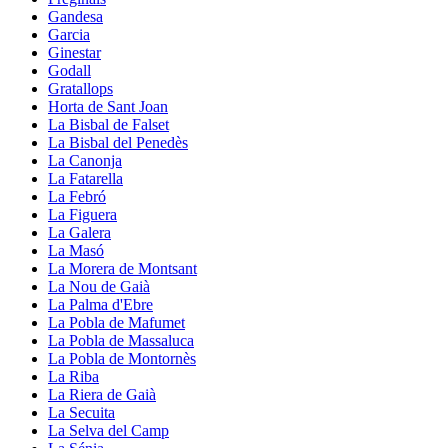
Gandesa
Garcia
Ginestar
Godall
Gratallops
Horta de Sant Joan
La Bisbal de Falset
La Bisbal del Penedès
La Canonja
La Fatarella
La Febró
La Figuera
La Galera
La Masó
La Morera de Montsant
La Nou de Gaià
La Palma d'Ebre
La Pobla de Mafumet
La Pobla de Massaluca
La Pobla de Montornès
La Riba
La Riera de Gaià
La Secuita
La Selva del Camp