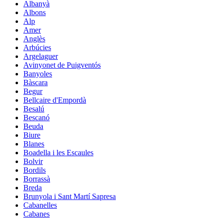
Albanyà
Albons
Alp
Amer
Anglès
Arbúcies
Argelaguer
Avinyonet de Puigventós
Banyoles
Bàscara
Begur
Bellcaire d'Empordà
Besalú
Bescanó
Beuda
Biure
Blanes
Boadella i les Escaules
Bolvir
Bordils
Borrassà
Breda
Brunyola i Sant Martí Sapresa
Cabanelles
Cabanes