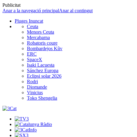
Publicitat
Anar a la navegació principal
Anar al contingut
Pluges Inuncat
Ceuta
Menors Ceuta
Mercabarna
Robatoris coure
Bombardejos Kíiv
ERC
SpaceX
Isaki Lacuesta
Sánchez Europa
Eclipsi solar 2026
Rodri
Diomande
Vinicius
Toko Shengelia