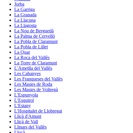
Jorba
La Garriga
La Granada
La Llacuna
La Llagosta
La Nou de Berguedà
La Palma de Cervelló
La Pobla de Claramunt
La Pobla de Lillet
La Quar
La Roca del Vallès
La Torre de Claramunt
L'Ametlla del Vallès
Les Cabanyes
Les Franqueses del Vallès
Les Masies de Roda
Les Masies de Voltregà
L'Espunyola
L'Esquirol
L'Estany
L'Hospitalet de Llobregat
Lliçà d'Amunt
Lliçà de Vall
Llinars del Vallès
Lluçà