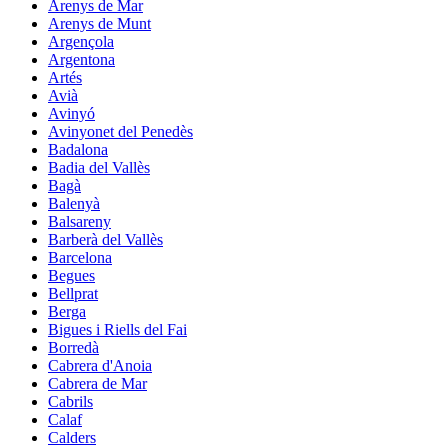
Arenys de Mar
Arenys de Munt
Argençola
Argentona
Artés
Avià
Avinyó
Avinyonet del Penedès
Badalona
Badia del Vallès
Bagà
Balenyà
Balsareny
Barberà del Vallès
Barcelona
Begues
Bellprat
Berga
Bigues i Riells del Fai
Borredà
Cabrera d'Anoia
Cabrera de Mar
Cabrils
Calaf
Calders