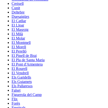
Creixell
Cunit
Deltebre
Duesaigües
El Catllar
El Lloar
El Masroig
El Milà
El Molar
El Montmell
El Morell
El Perelló
El Pinell de Brai
El Pla de Santa Maria
El Pont d'Armentera
El Rourell
El Vendrell
Els Garidells
Els Guiamets
Els Pallaresos
Falset
Figuerola del Camp
Flix
Forès
Freginals