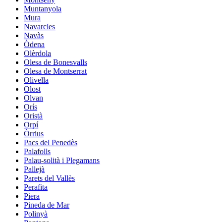
Muntanyola
Mura
Navarcles
Navàs
Òdena
Olèrdola
Olesa de Bonesvalls
Olesa de Montserrat
Olivella
Olost
Olvan
Orís
Oristà
Orpí
Òrrius
Pacs del Penedès
Palafolls
Palau-solità i Plegamans
Pallejà
Parets del Vallès
Perafita
Piera
Pineda de Mar
Polinyà