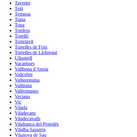
Tavertet
Teià
Terrassa
Tiana
Tona
Tordera
Torelló
Torrelavit
Torrelles de Foix
Torrelles de Llobregat
Ullastrell
Vacarisses
Vallbona d'Anoia
Vallcebre
Vallgorguina
Vallirana
Vallromanes
Veciana
Vic
Vilada
Viladecans
Viladecavalls
Vilafranca del Penedès
Vilalba Sasserra
Vilanova de Sau