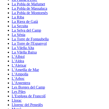
La Pobla de Mafumet
La Pobla de Massaluca
La Pobla de Montornès
La Riba
La Riera de Gaià
La Secuita
La Selva del Camp
La Sénia
La Torre de Fontaubella
La Torre de l'Espanyol
La Vilella Alta
La Vilella Baixa
L'Albiol
L'Aldea
L'Aleixar
L'Ametlla de Mar
L'Ampolla
L'Arboç
L'Argentera
Les Borges del Camp
Les Piles
L'Espluga de Francolí
Llorac
Llorenç del Penedès