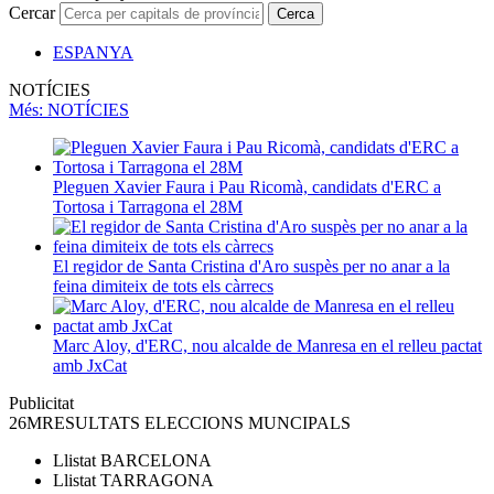
Cercar
Cerca
ESPANYA
NOTÍCIES
Més
: NOTÍCIES
Pleguen Xavier Faura i Pau Ricomà, candidats d'ERC a
Tortosa i Tarragona el 28M
El regidor de Santa Cristina d'Aro suspès per no anar a la
feina dimiteix de tots els càrrecs
Marc Aloy, d'ERC, nou alcalde de Manresa en el relleu pactat
amb JxCat
Publicitat
26M
RESULTATS ELECCIONS MUNCIPALS
Llistat
BARCELONA
Llistat
TARRAGONA