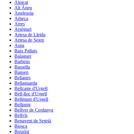
Alpicat
Alt Àneu
Anglesola
Arbeca
Arres
Arsèguel
Artesa de Lleida
Artesa de Segre
Aspa
Baix Pallars
Balaguer
Barbens
Bassella
Bausen
Belianes
Bellaguarda
Bellcaire d'Urgell
Bell-lloc d'Urgell
Bellmunt d'Urgell
Bellpuig
Bellver de Cerdanya
Bellvís
Benavent de Segrià
Biosca
Bossòst