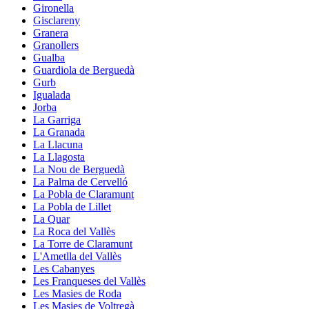
Gironella
Gisclareny
Granera
Granollers
Gualba
Guardiola de Berguedà
Gurb
Igualada
Jorba
La Garriga
La Granada
La Llacuna
La Llagosta
La Nou de Berguedà
La Palma de Cervelló
La Pobla de Claramunt
La Pobla de Lillet
La Quar
La Roca del Vallès
La Torre de Claramunt
L'Ametlla del Vallès
Les Cabanyes
Les Franqueses del Vallès
Les Masies de Roda
Les Masies de Voltregà