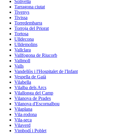
Solivella
Tarragona ciutat
Tivenys
Tivissa
Torredembarra
Torroja del Priorat
Tortosa
Ulldecona
Ulldemolins
Vallclara
Vallfogona de Riucorb
Vallmoll
Valls
Vandellòs i l'Hospitalet de l'Infant
Vespella de Gaià
Vilabella
Vilalba dels Arcs
Vilallonga del Camp
Vilanova de Prades
Vilanova d'Escornalbou
Vilaplana
Vila-rodona
Vila-seca
Vilaverd
Vimbodí i Poblet