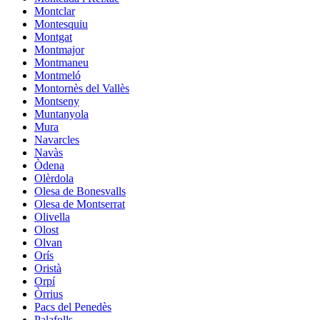
Montclar
Montesquiu
Montgat
Montmajor
Montmaneu
Montmeló
Montornès del Vallès
Montseny
Muntanyola
Mura
Navarcles
Navàs
Òdena
Olèrdola
Olesa de Bonesvalls
Olesa de Montserrat
Olivella
Olost
Olvan
Orís
Oristà
Orpí
Òrrius
Pacs del Penedès
Palafolls