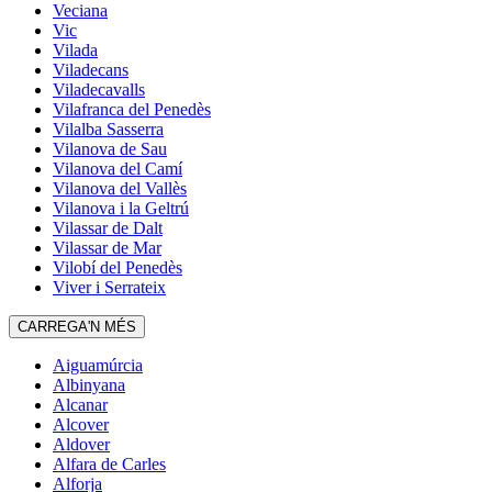
Veciana
Vic
Vilada
Viladecans
Viladecavalls
Vilafranca del Penedès
Vilalba Sasserra
Vilanova de Sau
Vilanova del Camí
Vilanova del Vallès
Vilanova i la Geltrú
Vilassar de Dalt
Vilassar de Mar
Vilobí del Penedès
Viver i Serrateix
CARREGA'N MÉS
Aiguamúrcia
Albinyana
Alcanar
Alcover
Aldover
Alfara de Carles
Alforja