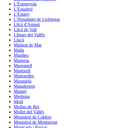
L'Espunyola
L'Esquirol
L'Estany
L'Hospitalet de Llobregat
Lliçà d'Amunt
Lliçà de Vall
Llinars del Vallès
Lluçà
Malgrat de Mar
Malla
Manlleu
Manresa
Marganell
Martorell
Martorelles
Masquefa
Matadepera
Mataró
Mediona
Moià
Molins de Rei
Mollet del Vallès
Monistrol de Calders
Monistrol de Montserrat
Montcada i Reixac