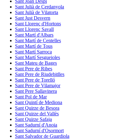
Sant Joan Despí
Sant Julià de Cerdanyola
Sant Julià de Vilatorta
Sant Just Desvern
Sant Llorenç d'Hortons
Sant Llorenç Savall
Sant Martí d'Albars
Sant Martí de Centelles
Sant Martí de Tous
Sant Martí Sarroca
Sant Martí Sesgueioles
Sant Mateu de Bages
Sant Pere de Ribes
Sant Pere de Riudebitlles
Sant Pere de Torelló
Sant Pere de Vilamajor
Sant Pere Sallavinera
Sant Pol de Mar
Sant Quintí de Mediona
Sant Quirze de Besora
Sant Quirze del Vallès
Sant Quirze Safaja
Sant Sadurní d'Anoia
Sant Sadurní d'Osormort
Sant Salvador de Guardiola