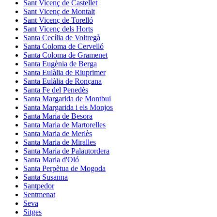
Sant Vicenç de Castellet
Sant Vicenç de Montalt
Sant Vicenç de Torelló
Sant Vicenç dels Horts
Santa Cecília de Voltregà
Santa Coloma de Cervelló
Santa Coloma de Gramenet
Santa Eugènia de Berga
Santa Eulàlia de Riuprimer
Santa Eulàlia de Ronçana
Santa Fe del Penedès
Santa Margarida de Montbui
Santa Margarida i els Monjos
Santa Maria de Besora
Santa Maria de Martorelles
Santa Maria de Merlès
Santa Maria de Miralles
Santa Maria de Palautordera
Santa Maria d'Oló
Santa Perpètua de Mogoda
Santa Susanna
Santpedor
Sentmenat
Seva
Sitges