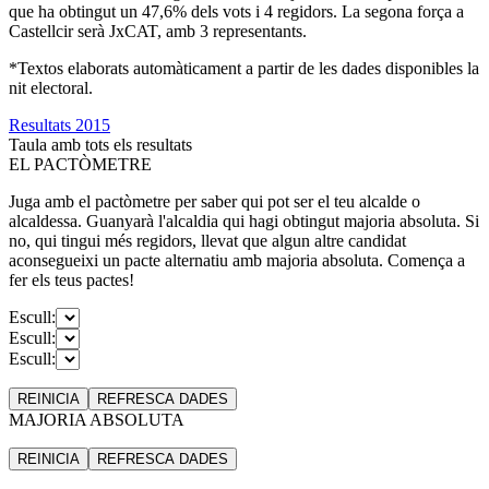
que ha obtingut un 47,6% dels vots i 4 regidors. La segona força a
Castellcir serà JxCAT, amb 3 representants.
*Textos elaborats automàticament a partir de les dades disponibles la
nit electoral.
Resultats 2015
Taula amb tots els resultats
EL PACTÒMETRE
Juga amb el pactòmetre per saber qui pot ser el teu alcalde o
alcaldessa. Guanyarà l'alcaldia qui hagi obtingut majoria absoluta. Si
no, qui tingui més regidors, llevat que algun altre candidat
aconsegueixi un pacte alternatiu amb majoria absoluta. Comença a
fer els teus pactes!
Escull:
Escull:
Escull:
REINICIA
REFRESCA
DADES
MAJORIA ABSOLUTA
REINICIA
REFRESCA
DADES