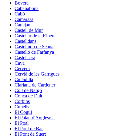
Bovera
Cabanabona
Cabó
Camarasa
Canejan
Castell de Mur
Castellar de la Ribera
Castelldans
Castellnou de Seana
Castelló de Farfanya
Castellserà
Cava
Cervera
Cervià de les Garrigues
Ciutadilla
Clariana de Cardener
Coll de Nargó
Conca de Dalt
Corbins
Cubells
El Cogul
El Palau d'Anglesola
El Poal
El Pont de Bar
El Pont de Suert