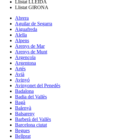
Llistat
LLEIDA
Llistat
GIRONA
Abrera
Aguilar de Segarra
Aiguafreda
Alella
Alpens
Arenys de Mar
Arenys de Munt
Argençola
Argentona
Artés
Avià
Avinyó
Avinyonet del Penedès
Badalona
Badia del Vallès
Bagà
Balenyà
Balsareny
Barberà del Vallès
Barcelona ciutat
Begues
Bellprat