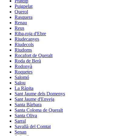
Pratdip
Puigpelat
Querol
Rasquera
Renau
Reus
Riba-roja d'Ebre
Riudecanyes
Riudecols
Riudoms
Rocafort de Queralt
Roda de Berà
Rodonyà
Roquetes
Salomó
Salou
La Ràpita
Sant Jaume dels Domenys
Sant Jaume d'Enveja
Santa Bàrbara
Santa Coloma de Queralt
Santa Oliva
Sarral
Savallà del Comtat
Senan