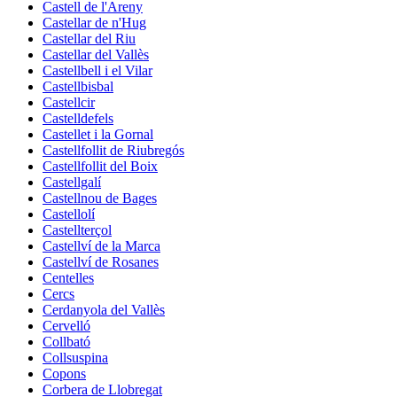
Castell de l'Areny
Castellar de n'Hug
Castellar del Riu
Castellar del Vallès
Castellbell i el Vilar
Castellbisbal
Castellcir
Castelldefels
Castellet i la Gornal
Castellfollit de Riubregós
Castellfollit del Boix
Castellgalí
Castellnou de Bages
Castellolí
Castellterçol
Castellví de la Marca
Castellví de Rosanes
Centelles
Cercs
Cerdanyola del Vallès
Cervelló
Collbató
Collsuspina
Copons
Corbera de Llobregat