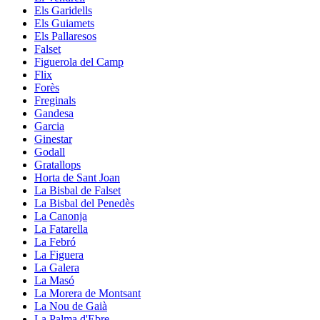
Els Garidells
Els Guiamets
Els Pallaresos
Falset
Figuerola del Camp
Flix
Forès
Freginals
Gandesa
Garcia
Ginestar
Godall
Gratallops
Horta de Sant Joan
La Bisbal de Falset
La Bisbal del Penedès
La Canonja
La Fatarella
La Febró
La Figuera
La Galera
La Masó
La Morera de Montsant
La Nou de Gaià
La Palma d'Ebre