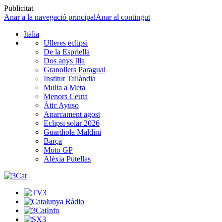
Publicitat
Anar a la navegació principal
Anar al contingut
Itàlia
Ulleres eclipsi
De la Espriella
Dos anys Illa
Granollers Paraguai
Institut Tailàndia
Multa a Meta
Menors Ceuta
Àtic Ayuso
Aparcament agost
Eclipsi solar 2026
Guardiola Maldini
Barça
Moto GP
Alèxia Putellas