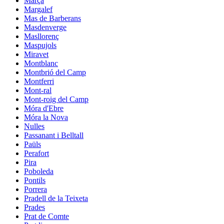
Marçà
Margalef
Mas de Barberans
Masdenverge
Masllorenç
Maspujols
Miravet
Montblanc
Montbrió del Camp
Montferri
Mont-ral
Mont-roig del Camp
Móra d'Ebre
Móra la Nova
Nulles
Passanant i Belltall
Paüls
Perafort
Pira
Poboleda
Pontils
Porrera
Pradell de la Teixeta
Prades
Prat de Comte