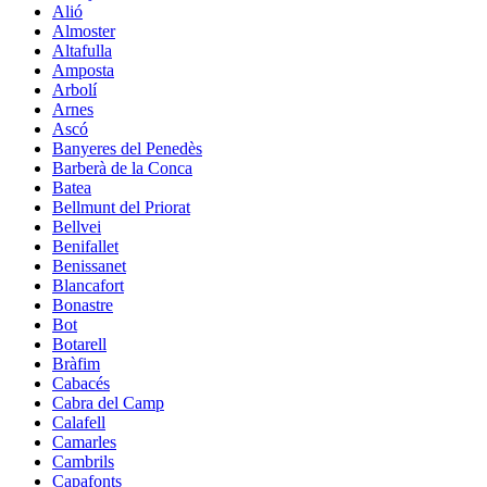
Alió
Almoster
Altafulla
Amposta
Arbolí
Arnes
Ascó
Banyeres del Penedès
Barberà de la Conca
Batea
Bellmunt del Priorat
Bellvei
Benifallet
Benissanet
Blancafort
Bonastre
Bot
Botarell
Bràfim
Cabacés
Cabra del Camp
Calafell
Camarles
Cambrils
Capafonts