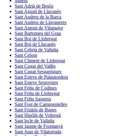
Sallent
Sant Adrià de Besòs
Sant Agustí de Lluçanès
Sant Andreu de la Barca
Sant Andreu de Llavaneres
Sant Antoni de Vilamajor
Sant Bartomeu del Grau
Sant Boi de Llobregat
Sant Boi de Lluçanès
Sant Cebrià de Vallalta
Sant Celoni
Sant Climent de Llobregat
Sant Cugat del Vallès
Sant Cugat Sesgarrigues
Sant Esteve de Palautordera
Sant Esteve Sesrovires
Sant Feliu de Codines
Sant Feliu de Llobregat
Sant Feliu Sasserra
Sant Fost de Campsentelles
Sant Fruitós de Bages
Sant Hipòlit de Voltregà
Sant Iscle de Vallalta
Sant Jaume de Frontanyà
Sant Joan de Vilatorrada