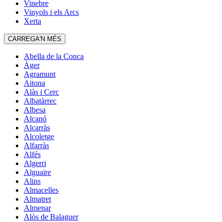
Vinebre
Vinyols i els Arcs
Xerta
CARREGA'N MÉS
Abella de la Conca
Àger
Agramunt
Aitona
Alàs i Cerc
Albatàrrec
Albesa
Alcanó
Alcarràs
Alcoletge
Alfarràs
Alfés
Algerri
Alguaire
Alins
Almacelles
Almatret
Almenar
Alòs de Balaguer