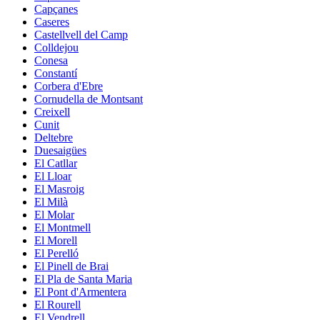
Capçanes
Caseres
Castellvell del Camp
Colldejou
Conesa
Constantí
Corbera d'Ebre
Cornudella de Montsant
Creixell
Cunit
Deltebre
Duesaigües
El Catllar
El Lloar
El Masroig
El Milà
El Molar
El Montmell
El Morell
El Perelló
El Pinell de Brai
El Pla de Santa Maria
El Pont d'Armentera
El Rourell
El Vendrell