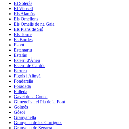
El Soleràs
El Vilosell
Els Alamús
Els Omellons
Els Omells de na Gaia
Els Plans de Sió
Els Torms
Es Bòrdes
Espot
Estamariu
Estaràs
Esterri d'Àneu
Esterri de Cardós
Farrera
Fígols i Alinyà
Fondarella
Foradada
Fulleda
Gavet de la Conca
Gimenells i el Pla de la Font
Golmés
Gósol
Granyanella
Granyena de les Garrigues
Granyena de Segarra