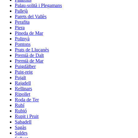
Palau-solità i Plegamans
Pallejà
Parets del Vallès
Perafita
Piera
Pineda de Mar
Polinyà
Pontons
Prats de Lluçanès
Premià de Dalt
Premià de Mar
Puigdàlber
Puig-reig
Pujalt
Rajadell
Rellinars
Ripollet
Roda de Ter
Rubí
Rubió
Rupit i Pruit
Sabadell
Sagàs
Saldes