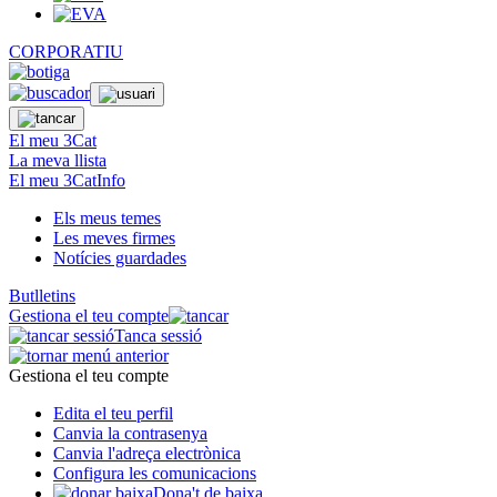
CORPORATIU
El meu 3Cat
La meva llista
El meu 3CatInfo
Els meus temes
Les meves firmes
Notícies guardades
Butlletins
Gestiona el teu compte
Tanca sessió
Gestiona el teu compte
Edita el teu perfil
Canvia la contrasenya
Canvia l'adreça electrònica
Configura les comunicacions
Dona't de baixa