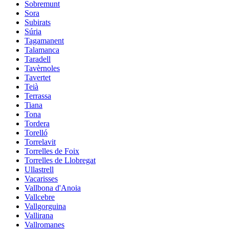
Sobremunt
Sora
Subirats
Súria
Tagamanent
Talamanca
Taradell
Tavèrnoles
Tavertet
Teià
Terrassa
Tiana
Tona
Tordera
Torelló
Torrelavit
Torrelles de Foix
Torrelles de Llobregat
Ullastrell
Vacarisses
Vallbona d'Anoia
Vallcebre
Vallgorguina
Vallirana
Vallromanes