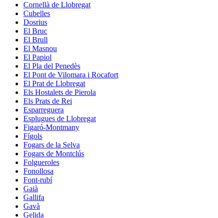
Cornellà de Llobregat
Cubelles
Dosrius
El Bruc
El Brull
El Masnou
El Papiol
El Pla del Penedès
El Pont de Vilomara i Rocafort
El Prat de Llobregat
Els Hostalets de Pierola
Els Prats de Rei
Esparreguera
Esplugues de Llobregat
Figaró-Montmany
Fígols
Fogars de la Selva
Fogars de Montclús
Folgueroles
Fonollosa
Font-rubí
Gaià
Gallifa
Gavà
Gelida