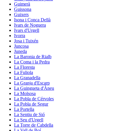
Guimerà
Guissona
Guixers
Isona i Conca Dellà
Ivars de Noguera
Ivars d'Urgell
Ivorra
Josa i Tuixén
Juncosa
Juneda
La Baronia de Rialb
La Coma i la Pedra
La Floresta
La Fuliola
La Granadella
La Granja d'Escarp
La Guingueta d'Àneu
La Molsosa
La Pobla de Cérvoles
La Pobla de Segur
La Portella
La Sentiu de Sió
La Seu d'Urgell
La Torre de Cabdella
La Vall de Boí