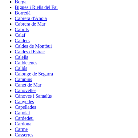
Berga
Bigues i Riells del Fai
Borredà
Cabrera d'Anoia
Cabrera de Mar
Cabrils
Calaf
Calders
Caldes de Montbui
Caldes d'Estrac
Calella
Calldetenes
Callús
Calonge de Segarra
Campins
Canet de Mar
Canovelles
Cànoves i Samalús
Canyelles
Capellades
Capolat
Cardedeu
Cardona
Carme
Casserres