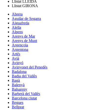
Llistat
LLEIDA
Llistat
GIRONA
Abrera
Aguilar de Segarra
Aiguafreda
Alella
Alpens
Arenys de Mar
Arenys de Munt
Argençola
Argentona
Artés
Avià
Avinyó
Avinyonet del Penedès
Badalona
Badia del Vallès
Bagà
Balenyà
Balsareny
Barberà del Vallès
Barcelona ciutat
Begues
Bellprat