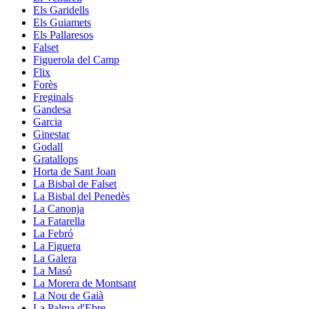
Els Garidells
Els Guiamets
Els Pallaresos
Falset
Figuerola del Camp
Flix
Forès
Freginals
Gandesa
Garcia
Ginestar
Godall
Gratallops
Horta de Sant Joan
La Bisbal de Falset
La Bisbal del Penedès
La Canonja
La Fatarella
La Febró
La Figuera
La Galera
La Masó
La Morera de Montsant
La Nou de Gaià
La Palma d'Ebre