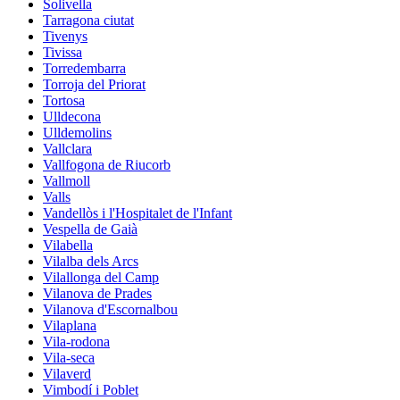
Solivella
Tarragona ciutat
Tivenys
Tivissa
Torredembarra
Torroja del Priorat
Tortosa
Ulldecona
Ulldemolins
Vallclara
Vallfogona de Riucorb
Vallmoll
Valls
Vandellòs i l'Hospitalet de l'Infant
Vespella de Gaià
Vilabella
Vilalba dels Arcs
Vilallonga del Camp
Vilanova de Prades
Vilanova d'Escornalbou
Vilaplana
Vila-rodona
Vila-seca
Vilaverd
Vimbodí i Poblet