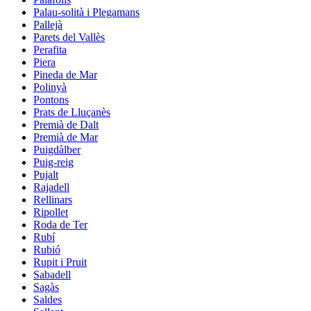
Palau-solità i Plegamans
Pallejà
Parets del Vallès
Perafita
Piera
Pineda de Mar
Polinyà
Pontons
Prats de Lluçanès
Premià de Dalt
Premià de Mar
Puigdàlber
Puig-reig
Pujalt
Rajadell
Rellinars
Ripollet
Roda de Ter
Rubí
Rubió
Rupit i Pruit
Sabadell
Sagàs
Saldes