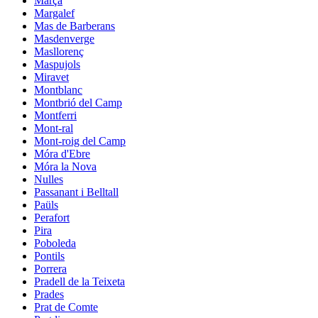
Marçà
Margalef
Mas de Barberans
Masdenverge
Masllorenç
Maspujols
Miravet
Montblanc
Montbrió del Camp
Montferri
Mont-ral
Mont-roig del Camp
Móra d'Ebre
Móra la Nova
Nulles
Passanant i Belltall
Paüls
Perafort
Pira
Poboleda
Pontils
Porrera
Pradell de la Teixeta
Prades
Prat de Comte