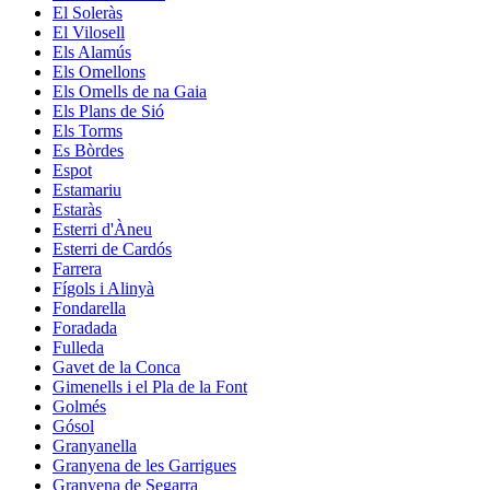
El Soleràs
El Vilosell
Els Alamús
Els Omellons
Els Omells de na Gaia
Els Plans de Sió
Els Torms
Es Bòrdes
Espot
Estamariu
Estaràs
Esterri d'Àneu
Esterri de Cardós
Farrera
Fígols i Alinyà
Fondarella
Foradada
Fulleda
Gavet de la Conca
Gimenells i el Pla de la Font
Golmés
Gósol
Granyanella
Granyena de les Garrigues
Granyena de Segarra