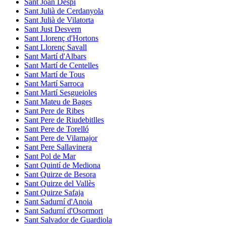
Sant Joan Despí
Sant Julià de Cerdanyola
Sant Julià de Vilatorta
Sant Just Desvern
Sant Llorenç d'Hortons
Sant Llorenç Savall
Sant Martí d'Albars
Sant Martí de Centelles
Sant Martí de Tous
Sant Martí Sarroca
Sant Martí Sesgueioles
Sant Mateu de Bages
Sant Pere de Ribes
Sant Pere de Riudebitlles
Sant Pere de Torelló
Sant Pere de Vilamajor
Sant Pere Sallavinera
Sant Pol de Mar
Sant Quintí de Mediona
Sant Quirze de Besora
Sant Quirze del Vallès
Sant Quirze Safaja
Sant Sadurní d'Anoia
Sant Sadurní d'Osormort
Sant Salvador de Guardiola