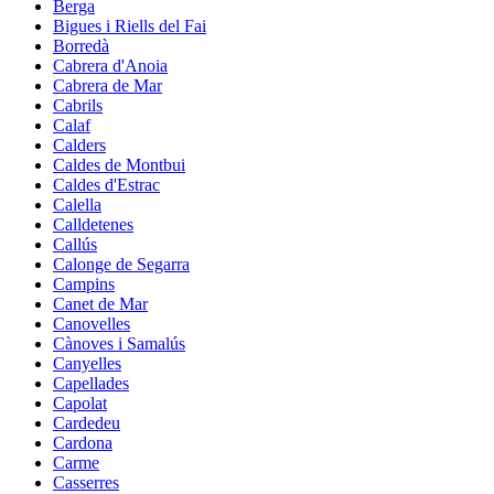
Berga
Bigues i Riells del Fai
Borredà
Cabrera d'Anoia
Cabrera de Mar
Cabrils
Calaf
Calders
Caldes de Montbui
Caldes d'Estrac
Calella
Calldetenes
Callús
Calonge de Segarra
Campins
Canet de Mar
Canovelles
Cànoves i Samalús
Canyelles
Capellades
Capolat
Cardedeu
Cardona
Carme
Casserres