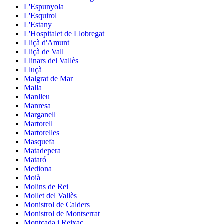
L'Espunyola
L'Esquirol
L'Estany
L'Hospitalet de Llobregat
Lliçà d'Amunt
Lliçà de Vall
Llinars del Vallès
Lluçà
Malgrat de Mar
Malla
Manlleu
Manresa
Marganell
Martorell
Martorelles
Masquefa
Matadepera
Mataró
Mediona
Moià
Molins de Rei
Mollet del Vallès
Monistrol de Calders
Monistrol de Montserrat
Montcada i Reixac