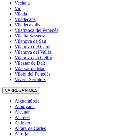
Veciana
Vic
Vilada
Viladecans
Viladecavalls
Vilafranca del Penedès
Vilalba Sasserra
Vilanova de Sau
Vilanova del Camí
Vilanova del Vallès
Vilanova i la Geltrú
Vilassar de Dalt
Vilassar de Mar
Vilobí del Penedès
Viver i Serrateix
CARREGA'N MÉS
Aiguamúrcia
Albinyana
Alcanar
Alcover
Aldover
Alfara de Carles
Alforja