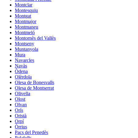
Montclar
Montesquiu
Montgat
Montmajor
Montmaneu
Montmeló
Montornès del Vallès
Montseny
Muntanyola
Mura
Navarcles
Navàs
Òdena
Olèrdola
Olesa de Bonesvalls
Olesa de Montserrat
Olivella
Olost
Olvan
Orís
Oristà
Orpí
Òrrius
Pacs del Penedès
Palafolls