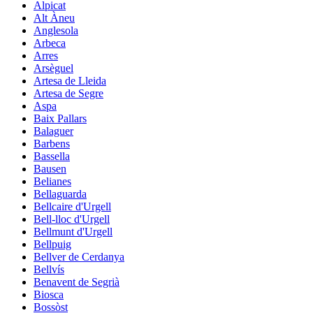
Alpicat
Alt Àneu
Anglesola
Arbeca
Arres
Arsèguel
Artesa de Lleida
Artesa de Segre
Aspa
Baix Pallars
Balaguer
Barbens
Bassella
Bausen
Belianes
Bellaguarda
Bellcaire d'Urgell
Bell-lloc d'Urgell
Bellmunt d'Urgell
Bellpuig
Bellver de Cerdanya
Bellvís
Benavent de Segrià
Biosca
Bossòst