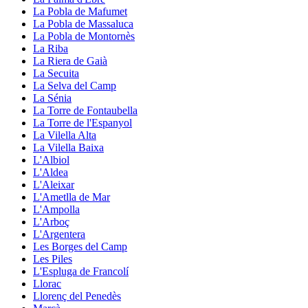
La Pobla de Mafumet
La Pobla de Massaluca
La Pobla de Montornès
La Riba
La Riera de Gaià
La Secuita
La Selva del Camp
La Sénia
La Torre de Fontaubella
La Torre de l'Espanyol
La Vilella Alta
La Vilella Baixa
L'Albiol
L'Aldea
L'Aleixar
L'Ametlla de Mar
L'Ampolla
L'Arboç
L'Argentera
Les Borges del Camp
Les Piles
L'Espluga de Francolí
Llorac
Llorenç del Penedès