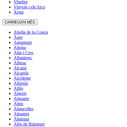
Vinebre
Vinyols i els Arcs
Xerta
CARREGA'N MÉS
Abella de la Conca
Àger
Agramunt
Aitona
Alàs i Cerc
Albatàrrec
Albesa
Alcanó
Alcarràs
Alcoletge
Alfarràs
Alfés
Algerri
Alguaire
Alins
Almacelles
Almatret
Almenar
Alòs de Balaguer