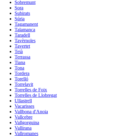
Sobremunt
Sora
Subirats
Súria
Tagamanent
Talamanca
Taradell
Tavèrnoles
Tavertet
Teià
Terrassa
Tiana
Tona
Tordera
Torelló
Torrelavit
Torrelles de Foix
Torrelles de Llobregat
Ullastrell
Vacarisses
Vallbona d'Anoia
Vallcebre
Vallgorguina
Vallirana
Vallromanes