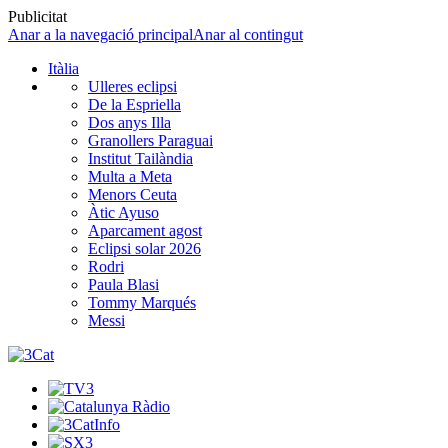
Publicitat
Anar a la navegació principal
Anar al contingut
Itàlia
Ulleres eclipsi
De la Espriella
Dos anys Illa
Granollers Paraguai
Institut Tailàndia
Multa a Meta
Menors Ceuta
Àtic Ayuso
Aparcament agost
Eclipsi solar 2026
Rodri
Paula Blasi
Tommy Marqués
Messi