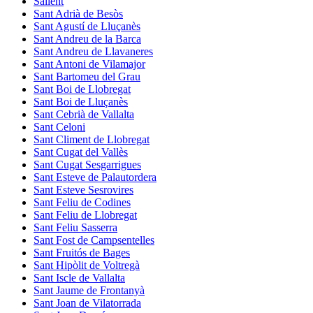
Sallent
Sant Adrià de Besòs
Sant Agustí de Lluçanès
Sant Andreu de la Barca
Sant Andreu de Llavaneres
Sant Antoni de Vilamajor
Sant Bartomeu del Grau
Sant Boi de Llobregat
Sant Boi de Lluçanès
Sant Cebrià de Vallalta
Sant Celoni
Sant Climent de Llobregat
Sant Cugat del Vallès
Sant Cugat Sesgarrigues
Sant Esteve de Palautordera
Sant Esteve Sesrovires
Sant Feliu de Codines
Sant Feliu de Llobregat
Sant Feliu Sasserra
Sant Fost de Campsentelles
Sant Fruitós de Bages
Sant Hipòlit de Voltregà
Sant Iscle de Vallalta
Sant Jaume de Frontanyà
Sant Joan de Vilatorrada