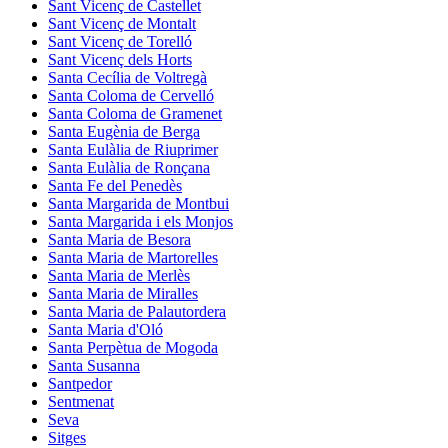
Sant Vicenç de Castellet
Sant Vicenç de Montalt
Sant Vicenç de Torelló
Sant Vicenç dels Horts
Santa Cecília de Voltregà
Santa Coloma de Cervelló
Santa Coloma de Gramenet
Santa Eugènia de Berga
Santa Eulàlia de Riuprimer
Santa Eulàlia de Ronçana
Santa Fe del Penedès
Santa Margarida de Montbui
Santa Margarida i els Monjos
Santa Maria de Besora
Santa Maria de Martorelles
Santa Maria de Merlès
Santa Maria de Miralles
Santa Maria de Palautordera
Santa Maria d'Oló
Santa Perpètua de Mogoda
Santa Susanna
Santpedor
Sentmenat
Seva
Sitges