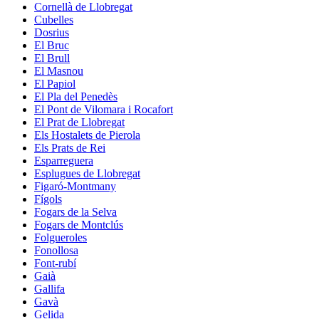
Cornellà de Llobregat
Cubelles
Dosrius
El Bruc
El Brull
El Masnou
El Papiol
El Pla del Penedès
El Pont de Vilomara i Rocafort
El Prat de Llobregat
Els Hostalets de Pierola
Els Prats de Rei
Esparreguera
Esplugues de Llobregat
Figaró-Montmany
Fígols
Fogars de la Selva
Fogars de Montclús
Folgueroles
Fonollosa
Font-rubí
Gaià
Gallifa
Gavà
Gelida