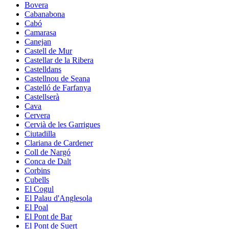
Bovera
Cabanabona
Cabó
Camarasa
Canejan
Castell de Mur
Castellar de la Ribera
Castelldans
Castellnou de Seana
Castelló de Farfanya
Castellserà
Cava
Cervera
Cervià de les Garrigues
Ciutadilla
Clariana de Cardener
Coll de Nargó
Conca de Dalt
Corbins
Cubells
El Cogul
El Palau d'Anglesola
El Poal
El Pont de Bar
El Pont de Suert