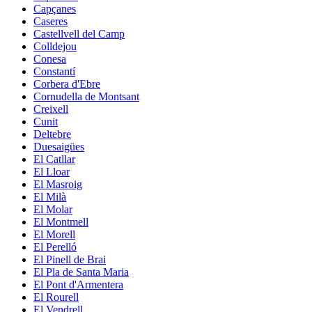
Capçanes
Caseres
Castellvell del Camp
Colldejou
Conesa
Constantí
Corbera d'Ebre
Cornudella de Montsant
Creixell
Cunit
Deltebre
Duesaigües
El Catllar
El Lloar
El Masroig
El Milà
El Molar
El Montmell
El Morell
El Perelló
El Pinell de Brai
El Pla de Santa Maria
El Pont d'Armentera
El Rourell
El Vendrell