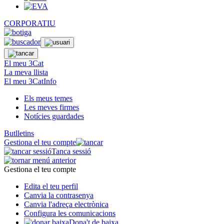
CORPORATIU
El meu 3Cat
La meva llista
El meu 3CatInfo
Els meus temes
Les meves firmes
Notícies guardades
Butlletins
Gestiona el teu compte
Tanca sessió
Gestiona el teu compte
Edita el teu perfil
Canvia la contrasenya
Canvia l'adreça electrònica
Configura les comunicacions
Dona't de baixa