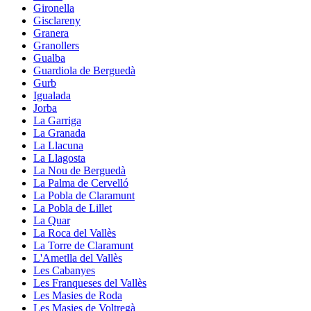
Gironella
Gisclareny
Granera
Granollers
Gualba
Guardiola de Berguedà
Gurb
Igualada
Jorba
La Garriga
La Granada
La Llacuna
La Llagosta
La Nou de Berguedà
La Palma de Cervelló
La Pobla de Claramunt
La Pobla de Lillet
La Quar
La Roca del Vallès
La Torre de Claramunt
L'Ametlla del Vallès
Les Cabanyes
Les Franqueses del Vallès
Les Masies de Roda
Les Masies de Voltregà