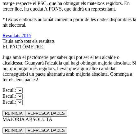
marge respecte el PSC, que ha obtingut els mateixos regidors. En
tercer lloc, ha quedat A FONS, que tindrà un representant.
*Textos elaborats automàticament a partir de les dades disponibles la
nit electoral.
Resultats 2015
Taula amb tots els resultats
EL PACTÒMETRE
Juga amb el pactòmetre per saber qui pot ser el teu alcalde o
alcaldessa. Guanyarà l'alcaldia qui hagi obtingut majoria absoluta. Si
no, qui tingui més regidors, llevat que algun altre candidat
aconsegueixi un pacte alternatiu amb majoria absoluta. Comença a
fer els teus pactes!
Escull:
Escull:
Escull:
REINICIA
REFRESCA
DADES
MAJORIA ABSOLUTA
REINICIA
REFRESCA
DADES