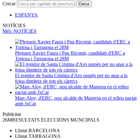
Cercar
Cerca
ESPANYA
NOTÍCIES
Més
: NOTÍCIES
Pleguen Xavier Faura i Pau Ricomà, candidats d'ERC a
Tortosa i Tarragona el 28M
El regidor de Santa Cristina d'Aro suspès per no anar a la
feina dimiteix de tots els càrrecs
Marc Aloy, d'ERC, nou alcalde de Manresa en el relleu pactat
amb JxCat
Publicitat
26M
RESULTATS ELECCIONS MUNCIPALS
Llistat
BARCELONA
Llistat
TARRAGONA