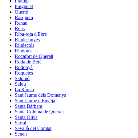
Pratdip
Puigpelat
Querol
Rasquera
Renau
Reus
Riba-roja d'Ebre
Riudecanyes
Riudecols
Riudoms
Rocafort de Queralt
Roda de Berà
Rodonyà
Roquetes
Salomó
Salou
La Ràpita
Sant Jaume dels Domenys
Sant Jaume d'Enveja
Santa Bàrbara
Santa Coloma de Queralt
Santa Oliva
Sarral
Savallà del Comtat
Senan