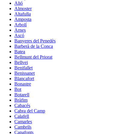
Alió
Almoster
Altafulla
Amposta
Arbolí
Arnes
Ascó
Banyeres del Penedès
Barberà de la Conca
Batea
Bellmunt del Priorat
Bellvei
Benifallet
Benissanet
Blancafort
Bonastre
Bot
Botarell
Bràfim
Cabacés
Cabra del Camp
Calafell
Camarles
Cambrils
Capafonts