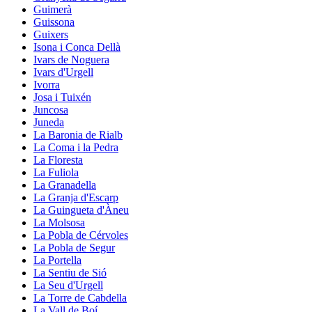
Guimerà
Guissona
Guixers
Isona i Conca Dellà
Ivars de Noguera
Ivars d'Urgell
Ivorra
Josa i Tuixén
Juncosa
Juneda
La Baronia de Rialb
La Coma i la Pedra
La Floresta
La Fuliola
La Granadella
La Granja d'Escarp
La Guingueta d'Àneu
La Molsosa
La Pobla de Cérvoles
La Pobla de Segur
La Portella
La Sentiu de Sió
La Seu d'Urgell
La Torre de Cabdella
La Vall de Boí