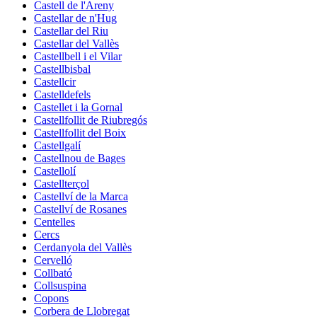
Castell de l'Areny
Castellar de n'Hug
Castellar del Riu
Castellar del Vallès
Castellbell i el Vilar
Castellbisbal
Castellcir
Castelldefels
Castellet i la Gornal
Castellfollit de Riubregós
Castellfollit del Boix
Castellgalí
Castellnou de Bages
Castellolí
Castellterçol
Castellví de la Marca
Castellví de Rosanes
Centelles
Cercs
Cerdanyola del Vallès
Cervelló
Collbató
Collsuspina
Copons
Corbera de Llobregat