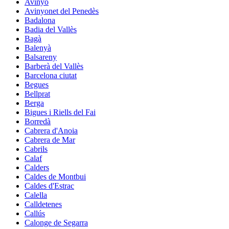
Avinyó
Avinyonet del Penedès
Badalona
Badia del Vallès
Bagà
Balenyà
Balsareny
Barberà del Vallès
Barcelona ciutat
Begues
Bellprat
Berga
Bigues i Riells del Fai
Borredà
Cabrera d'Anoia
Cabrera de Mar
Cabrils
Calaf
Calders
Caldes de Montbui
Caldes d'Estrac
Calella
Calldetenes
Callús
Calonge de Segarra