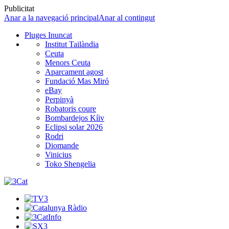
Publicitat
Anar a la navegació principal
Anar al contingut
Pluges Inuncat
Institut Tailàndia
Ceuta
Menors Ceuta
Aparcament agost
Fundació Mas Miró
eBay
Perpinyà
Robatoris coure
Bombardejos Kíiv
Eclipsi solar 2026
Rodri
Diomande
Vinicius
Toko Shengelia