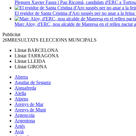
Pleguen Xavier Faura i Pau Ricomà, candidats d'ERC a Tortos
El regidor de Santa Cristina d'Aro suspès per no anar a la feina 
Marc Aloy, d'ERC, nou alcalde de Manresa en el relleu pactat
Publicitat
26M
RESULTATS ELECCIONS MUNCIPALS
Llistat
BARCELONA
Llistat
TARRAGONA
Llistat
LLEIDA
Llistat
GIRONA
Abrera
Aguilar de Segarra
Aiguafreda
Alella
Alpens
Arenys de Mar
Arenys de Munt
Argençola
Argentona
Artés
Avià