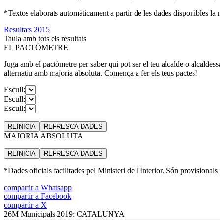
*Textos elaborats automàticament a partir de les dades disponibles la ni
Resultats 2015
Taula amb tots els resultats
EL PACTÒMETRE
Juga amb el pactòmetre per saber qui pot ser el teu alcalde o alcaldess
alternatiu amb majoria absoluta. Comença a fer els teus pactes!
Escull:
Escull:
Escull:
REINICIA
REFRESCA
DADES
MAJORIA ABSOLUTA
REINICIA
REFRESCA
DADES
*Dades oficials facilitades pel Ministeri de l'Interior. Són provisionals
compartir a Whatsapp
compartir a Facebook
compartir a X
26M Municipals 2019: CATALUNYA