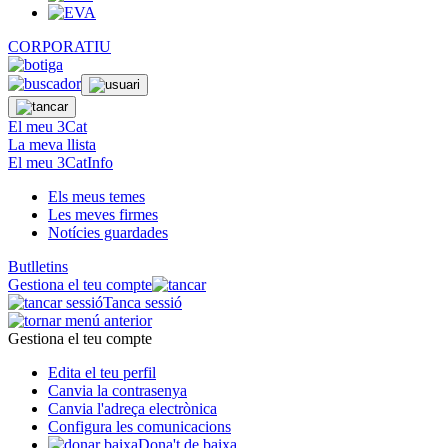
CORPORATIU
El meu 3Cat
La meva llista
El meu 3CatInfo
Els meus temes
Les meves firmes
Notícies guardades
Butlletins
Gestiona el teu compte
Tanca sessió
Gestiona el teu compte
Edita el teu perfil
Canvia la contrasenya
Canvia l'adreça electrònica
Configura les comunicacions
Dona't de baixa