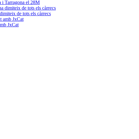
a i Tarragona el 28M
dimiteix de tots els càrrecs
 amb JxCat