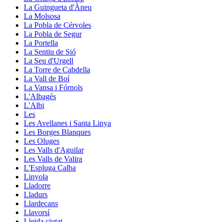
La Guingueta d'Àneu
La Molsosa
La Pobla de Cérvoles
La Pobla de Segur
La Portella
La Sentiu de Sió
La Seu d'Urgell
La Torre de Cabdella
La Vall de Boí
La Vansa i Fórnols
L'Albagés
L'Albi
Les
Les Avellanes i Santa Linya
Les Borges Blanques
Les Oluges
Les Valls d'Aguilar
Les Valls de Valira
L'Espluga Calba
Linyola
Lladorre
Lladurs
Llardecans
Llavorsí
Lleida ciutat