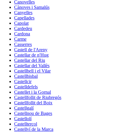
Canovelles
Cànoves i Samalús
Canyelles
Capellades
Capolat
Cardedeu
Cardona
Carme
Casserres
Castell de l'Areny
Castellar de n'Hug
Castellar del Riu
Castellar del Vallès
Castellbell i el Vilar
Castellbisbal
Castellcir
Castelldefels
Castellet i la Gornal
Castellfollit de Riubregós
Castellfollit del Boix
Castellgalí
Castellnou de Bages
Castellolí
Castellterçol
Castellví de la Marca