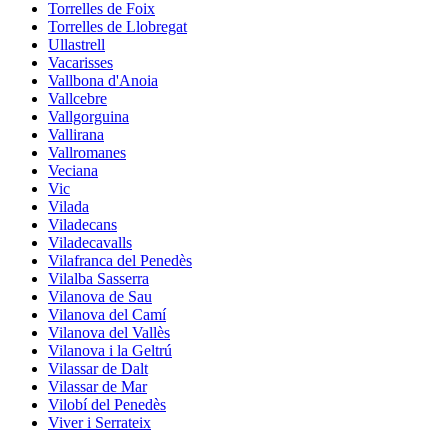
Torrelles de Foix
Torrelles de Llobregat
Ullastrell
Vacarisses
Vallbona d'Anoia
Vallcebre
Vallgorguina
Vallirana
Vallromanes
Veciana
Vic
Vilada
Viladecans
Viladecavalls
Vilafranca del Penedès
Vilalba Sasserra
Vilanova de Sau
Vilanova del Camí
Vilanova del Vallès
Vilanova i la Geltrú
Vilassar de Dalt
Vilassar de Mar
Vilobí del Penedès
Viver i Serrateix