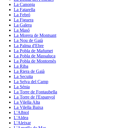
La Canonja
La Fatarella
La Febró
La Figuera
La Galera
La Masó
La Morera de Montsant
La Nou de Gaià
La Palma d'Ebre
La Pobla de Mafumet
La Pobla de Massaluca
La Pobla de Montornès
La Riba
La Riera de Gaià
La Secuita
La Selva del Camp
La Sénia
La Torre de Fontaubella
La Torre de l'Espanyol
La Vilella Alta
La Vilella Baixa
L'Albiol
L'Aldea
L'Aleixar
L'Ametlla de Mar