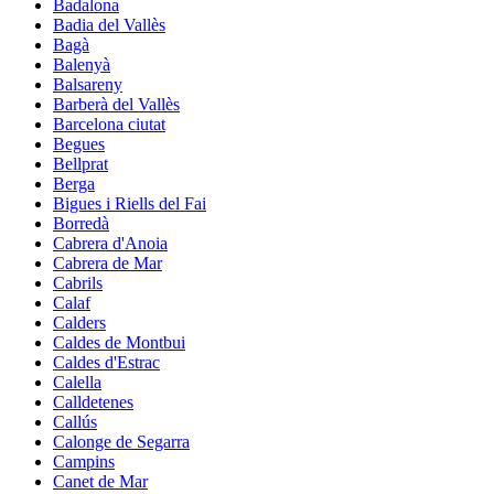
Badalona
Badia del Vallès
Bagà
Balenyà
Balsareny
Barberà del Vallès
Barcelona ciutat
Begues
Bellprat
Berga
Bigues i Riells del Fai
Borredà
Cabrera d'Anoia
Cabrera de Mar
Cabrils
Calaf
Calders
Caldes de Montbui
Caldes d'Estrac
Calella
Calldetenes
Callús
Calonge de Segarra
Campins
Canet de Mar