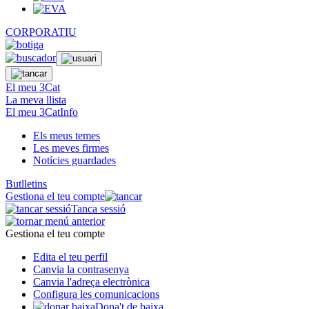
CORPORATIU
El meu 3Cat
La meva llista
El meu 3CatInfo
Els meus temes
Les meves firmes
Notícies guardades
Butlletins
Gestiona el teu compte
Tanca sessió
Gestiona el teu compte
Edita el teu perfil
Canvia la contrasenya
Canvia l'adreça electrònica
Configura les comunicacions
Dona't de baixa