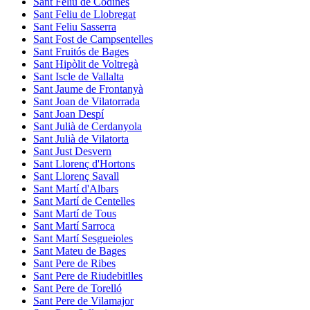
Sant Feliu de Codines
Sant Feliu de Llobregat
Sant Feliu Sasserra
Sant Fost de Campsentelles
Sant Fruitós de Bages
Sant Hipòlit de Voltregà
Sant Iscle de Vallalta
Sant Jaume de Frontanyà
Sant Joan de Vilatorrada
Sant Joan Despí
Sant Julià de Cerdanyola
Sant Julià de Vilatorta
Sant Just Desvern
Sant Llorenç d'Hortons
Sant Llorenç Savall
Sant Martí d'Albars
Sant Martí de Centelles
Sant Martí de Tous
Sant Martí Sarroca
Sant Martí Sesgueioles
Sant Mateu de Bages
Sant Pere de Ribes
Sant Pere de Riudebitlles
Sant Pere de Torelló
Sant Pere de Vilamajor