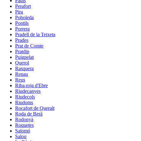
Paüls
Perafort
Pira
Poboleda
Pontils
Porrera
Pradell de la Teixeta
Prades
Prat de Comte
Pratdip
Puigpelat
Querol
Rasquera
Renau
Reus
Riba-roja d'Ebre
Riudecanyes
Riudecols
Riudoms
Rocafort de Queralt
Roda de Berà
Rodonyà
Roquetes
Salomó
Salou