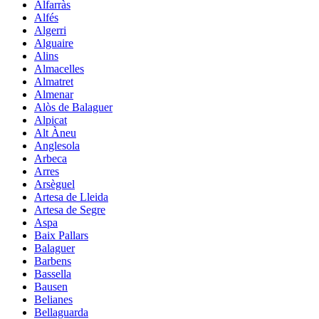
Alfarràs
Alfés
Algerri
Alguaire
Alins
Almacelles
Almatret
Almenar
Alòs de Balaguer
Alpicat
Alt Àneu
Anglesola
Arbeca
Arres
Arsèguel
Artesa de Lleida
Artesa de Segre
Aspa
Baix Pallars
Balaguer
Barbens
Bassella
Bausen
Belianes
Bellaguarda