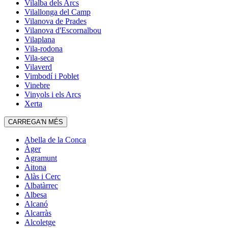
Vilalba dels Arcs
Vilallonga del Camp
Vilanova de Prades
Vilanova d'Escornalbou
Vilaplana
Vila-rodona
Vila-seca
Vilaverd
Vimbodí i Poblet
Vinebre
Vinyols i els Arcs
Xerta
CARREGA'N MÉS
Abella de la Conca
Àger
Agramunt
Aitona
Alàs i Cerc
Albatàrrec
Albesa
Alcanó
Alcarràs
Alcoletge