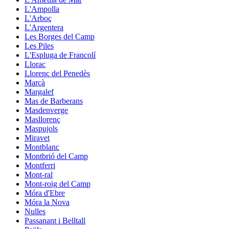
L'Ampolla
L'Arboç
L'Argentera
Les Borges del Camp
Les Piles
L'Espluga de Francolí
Llorac
Llorenç del Penedès
Marçà
Margalef
Mas de Barberans
Masdenverge
Masllorenç
Maspujols
Miravet
Montblanc
Montbrió del Camp
Montferri
Mont-ral
Mont-roig del Camp
Móra d'Ebre
Móra la Nova
Nulles
Passanant i Belltall