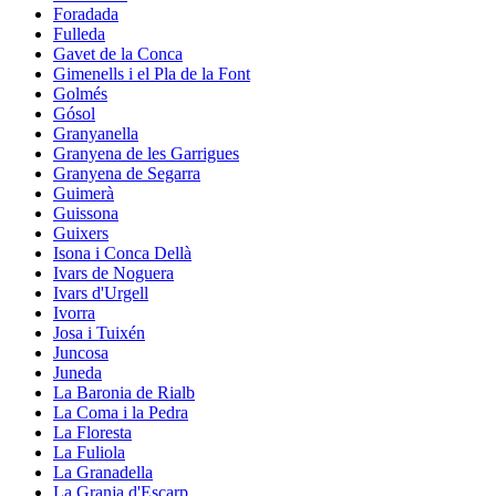
Foradada
Fulleda
Gavet de la Conca
Gimenells i el Pla de la Font
Golmés
Gósol
Granyanella
Granyena de les Garrigues
Granyena de Segarra
Guimerà
Guissona
Guixers
Isona i Conca Dellà
Ivars de Noguera
Ivars d'Urgell
Ivorra
Josa i Tuixén
Juncosa
Juneda
La Baronia de Rialb
La Coma i la Pedra
La Floresta
La Fuliola
La Granadella
La Granja d'Escarp