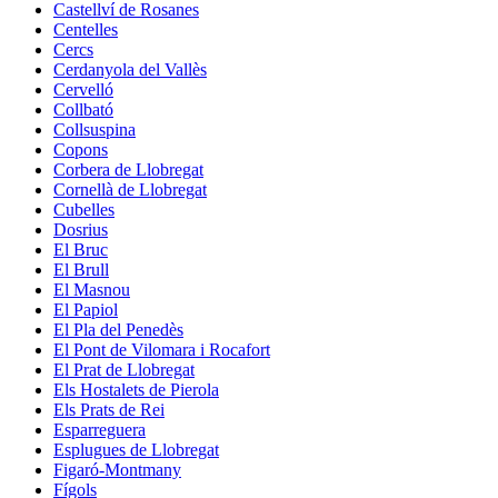
Castellví de Rosanes
Centelles
Cercs
Cerdanyola del Vallès
Cervelló
Collbató
Collsuspina
Copons
Corbera de Llobregat
Cornellà de Llobregat
Cubelles
Dosrius
El Bruc
El Brull
El Masnou
El Papiol
El Pla del Penedès
El Pont de Vilomara i Rocafort
El Prat de Llobregat
Els Hostalets de Pierola
Els Prats de Rei
Esparreguera
Esplugues de Llobregat
Figaró-Montmany
Fígols