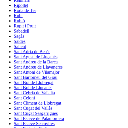
Rellinars
Ripollet
Roda de Ter
Rubí
Rubió
Rupit i Pruit
Sabadell
Sagàs
Saldes
Sallent
Sant Adrià de Besòs
Sant Agustí de Lluçanès
Sant Andreu de la Barca
Sant Andreu de Llavaneres
Sant Antoni de Vilamajor
Sant Bartomeu del Grau
Sant Boi de Llobregat
Sant Boi de Lluçanès
Sant Cebrià de Vallalta
Sant Celoni
Sant Climent de Llobregat
Sant Cugat del Vallès
Sant Cugat Sesgarrigues
Sant Esteve de Palautordera
Sant Esteve Sesrovires