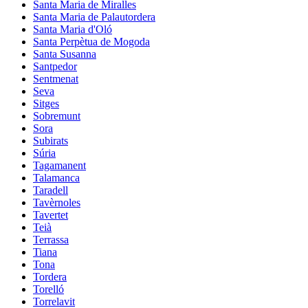
Santa Maria de Miralles
Santa Maria de Palautordera
Santa Maria d'Oló
Santa Perpètua de Mogoda
Santa Susanna
Santpedor
Sentmenat
Seva
Sitges
Sobremunt
Sora
Subirats
Súria
Tagamanent
Talamanca
Taradell
Tavèrnoles
Tavertet
Teià
Terrassa
Tiana
Tona
Tordera
Torelló
Torrelavit