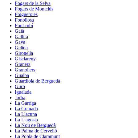
Fogars de la Selva
Fogars de Montclús
Folgueroles
Fonollosa
Font-rubí
Gaià
Gallifa
Gavà
Gelida
Gironella
Gisclareny
Granera
Granollers
Gualba
Guardiola de Berguedà
Gurb
Igualada
Jorba
La Garriga
La Granada
La Llacuna
La Llagosta
La Nou de Berguedà
La Palma de Cervelló
La Pobla de Claramunt