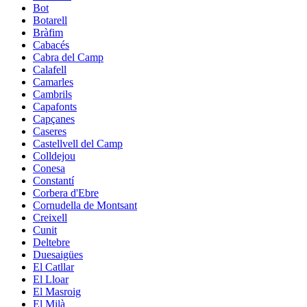
Bot
Botarell
Bràfim
Cabacés
Cabra del Camp
Calafell
Camarles
Cambrils
Capafonts
Capçanes
Caseres
Castellvell del Camp
Colldejou
Conesa
Constantí
Corbera d'Ebre
Cornudella de Montsant
Creixell
Cunit
Deltebre
Duesaigües
El Catllar
El Lloar
El Masroig
El Milà