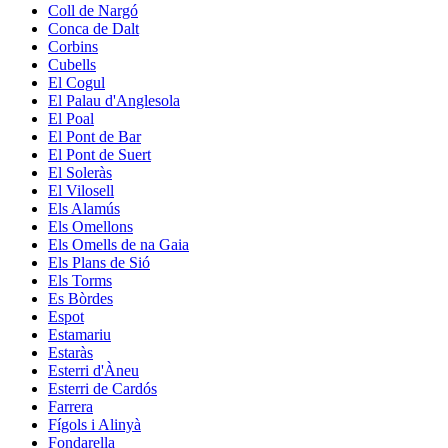
Coll de Nargó
Conca de Dalt
Corbins
Cubells
El Cogul
El Palau d'Anglesola
El Poal
El Pont de Bar
El Pont de Suert
El Soleràs
El Vilosell
Els Alamús
Els Omellons
Els Omells de na Gaia
Els Plans de Sió
Els Torms
Es Bòrdes
Espot
Estamariu
Estaràs
Esterri d'Àneu
Esterri de Cardós
Farrera
Fígols i Alinyà
Fondarella