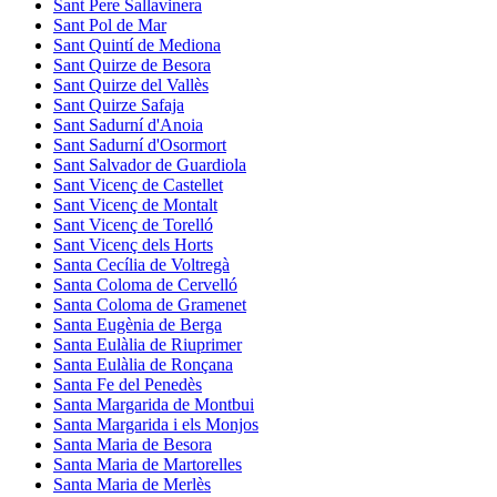
Sant Pere Sallavinera
Sant Pol de Mar
Sant Quintí de Mediona
Sant Quirze de Besora
Sant Quirze del Vallès
Sant Quirze Safaja
Sant Sadurní d'Anoia
Sant Sadurní d'Osormort
Sant Salvador de Guardiola
Sant Vicenç de Castellet
Sant Vicenç de Montalt
Sant Vicenç de Torelló
Sant Vicenç dels Horts
Santa Cecília de Voltregà
Santa Coloma de Cervelló
Santa Coloma de Gramenet
Santa Eugènia de Berga
Santa Eulàlia de Riuprimer
Santa Eulàlia de Ronçana
Santa Fe del Penedès
Santa Margarida de Montbui
Santa Margarida i els Monjos
Santa Maria de Besora
Santa Maria de Martorelles
Santa Maria de Merlès