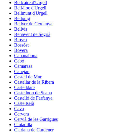
Bellcaire d'Urgell
Bell-lloc d'Urgell
Bellmunt d'Urgell
Bellpuig
Bellver de Cerdanya
Bellvís
Benavent de Segrià
Biosca
Bossòst
Bovera
Cabanabona
Cabó
Camarasa
Canejan
Castell de Mur
Castellar de la Ribera
Castelldans
Castellnou de Seana
Castelló de Farfanya
Castellserà
Cava
Cervera
Cervià de les Garrigues
Ciutadilla
Clariana de Cardener