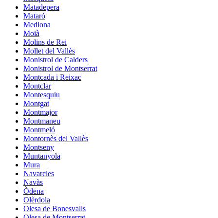
Matadepera
Mataró
Mediona
Moià
Molins de Rei
Mollet del Vallès
Monistrol de Calders
Monistrol de Montserrat
Montcada i Reixac
Montclar
Montesquiu
Montgat
Montmajor
Montmaneu
Montmeló
Montornès del Vallès
Montseny
Muntanyola
Mura
Navarcles
Navàs
Òdena
Olèrdola
Olesa de Bonesvalls
Olesa de Montserrat