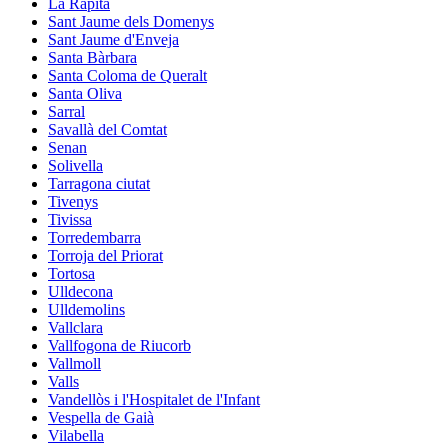
La Ràpita
Sant Jaume dels Domenys
Sant Jaume d'Enveja
Santa Bàrbara
Santa Coloma de Queralt
Santa Oliva
Sarral
Savallà del Comtat
Senan
Solivella
Tarragona ciutat
Tivenys
Tivissa
Torredembarra
Torroja del Priorat
Tortosa
Ulldecona
Ulldemolins
Vallclara
Vallfogona de Riucorb
Vallmoll
Valls
Vandellòs i l'Hospitalet de l'Infant
Vespella de Gaià
Vilabella