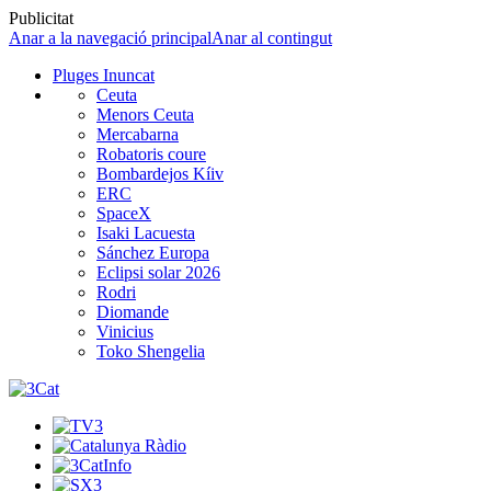
Publicitat
Anar a la navegació principal
Anar al contingut
Pluges Inuncat
Ceuta
Menors Ceuta
Mercabarna
Robatoris coure
Bombardejos Kíiv
ERC
SpaceX
Isaki Lacuesta
Sánchez Europa
Eclipsi solar 2026
Rodri
Diomande
Vinicius
Toko Shengelia