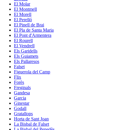
El Molar
El Montmell
El Morell
El Perelló
El Pinell de Brai
El Pla de Santa Maria
El Pont d'Armentera
El Rourell
El Vendrell
Els Garidells
Els Guiamets
Els Pallaresos
Falset
Figuerola del Camp
Flix
Forès
Freginals
Gandesa
Garcia
Ginestar
Godall
Gratallops
Horta de Sant Joan
La Bisbal de Falset
La Bisbal del Penedès