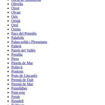
Olivella
Olost
Olvan
Orís
Oristà
Orpí
Òrrius
Pacs del Penedès
Palafolls
Palau-solità i Plegamans
Pallejà
Parets del Vallès
Perafita
Piera
Pineda de Mar
Polinyà
Pontons
Prats de Lluçanès
Premià de Dalt
Premià de Mar
Puigdàlber
Puig-reig
Pujalt
Rajadell