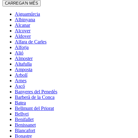
CARREGA'N MÉS
Aiguamúrcia
Albinyana
Alcanar
Alcover
Aldover
Alfara de Carles
Alforja
Alió
Almoster
Altafulla
Amposta
Arbolí
Arnes
Ascó
Banyeres del Penedès
Barberà de la Conca
Batea
Bellmunt del Priorat
Bellvei
Benifallet
Benissanet
Blancafort
Bonastre