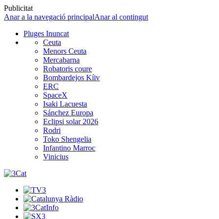
Publicitat
Anar a la navegació principal
Anar al contingut
Pluges Inuncat
Ceuta
Menors Ceuta
Mercabarna
Robatoris coure
Bombardejos Kíiv
ERC
SpaceX
Isaki Lacuesta
Sánchez Europa
Eclipsi solar 2026
Rodri
Toko Shengelia
Infantino Marroc
Vinicius