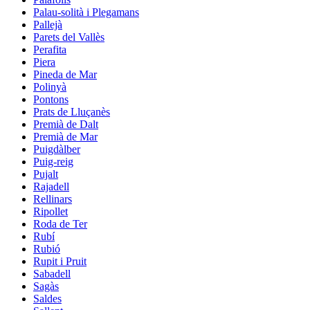
Palau-solità i Plegamans
Pallejà
Parets del Vallès
Perafita
Piera
Pineda de Mar
Polinyà
Pontons
Prats de Lluçanès
Premià de Dalt
Premià de Mar
Puigdàlber
Puig-reig
Pujalt
Rajadell
Rellinars
Ripollet
Roda de Ter
Rubí
Rubió
Rupit i Pruit
Sabadell
Sagàs
Saldes