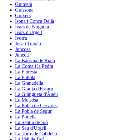
Guimerà
Guissona
Guixers
Isona i Conca Dellà
Ivars de Noguera
Ivars d'Urgell
Ivorra
Josa i Tuixén
Juncosa
Juneda
La Baronia de Rialb
La Coma i la Pedra
La Floresta
La Fuliola
La Granadella
La Granja d'Escarp
La Guingueta d'Àneu
La Molsosa
La Pobla de Cérvoles
La Pobla de Segur
La Portella
La Sentiu de Sió
La Seu d'Urgell
La Torre de Cabdella
La Vall de Boí