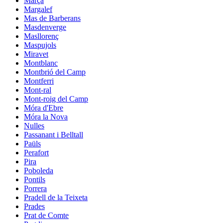
Marçà
Margalef
Mas de Barberans
Masdenverge
Masllorenç
Maspujols
Miravet
Montblanc
Montbrió del Camp
Montferri
Mont-ral
Mont-roig del Camp
Móra d'Ebre
Móra la Nova
Nulles
Passanant i Belltall
Paüls
Perafort
Pira
Poboleda
Pontils
Porrera
Pradell de la Teixeta
Prades
Prat de Comte