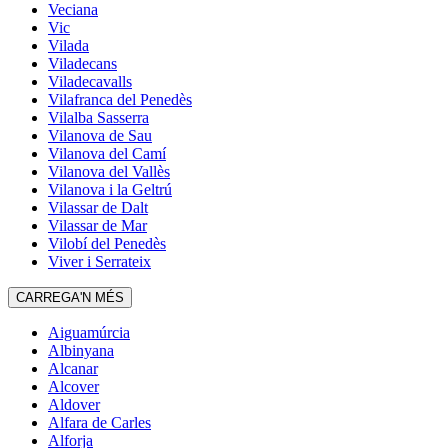
Veciana
Vic
Vilada
Viladecans
Viladecavalls
Vilafranca del Penedès
Vilalba Sasserra
Vilanova de Sau
Vilanova del Camí
Vilanova del Vallès
Vilanova i la Geltrú
Vilassar de Dalt
Vilassar de Mar
Vilobí del Penedès
Viver i Serrateix
CARREGA'N MÉS
Aiguamúrcia
Albinyana
Alcanar
Alcover
Aldover
Alfara de Carles
Alforja