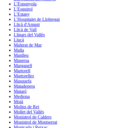
L'Espunyola
L'Esquirol
L'Estany
L'Hospitalet de Llobregat
Lliçà d'Amunt
Lliçà de Vall
Llinars del Vallès
Lluçà
Malgrat de Mar
Malla
Manlleu
Manresa
Marganell
Martorell
Martorelles
Masquefa
Matadepera
Mataró
Mediona
Moià
Molins de Rei
Mollet del Vallès
Monistrol de Calders
Monistrol de Montserrat
Montcada i Reixac