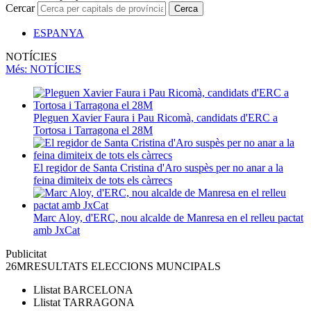
Cercar
Cerca
ESPANYA
NOTÍCIES
Més
: NOTÍCIES
Pleguen Xavier Faura i Pau Ricomà, candidats d'ERC a
Tortosa i Tarragona el 28M
El regidor de Santa Cristina d'Aro suspès per no anar a la
feina dimiteix de tots els càrrecs
Marc Aloy, d'ERC, nou alcalde de Manresa en el relleu pactat
amb JxCat
Publicitat
26M
RESULTATS ELECCIONS MUNCIPALS
Llistat
BARCELONA
Llistat
TARRAGONA