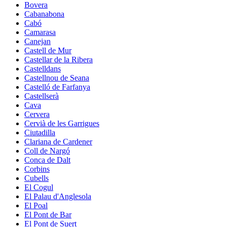
Bovera
Cabanabona
Cabó
Camarasa
Canejan
Castell de Mur
Castellar de la Ribera
Castelldans
Castellnou de Seana
Castelló de Farfanya
Castellserà
Cava
Cervera
Cervià de les Garrigues
Ciutadilla
Clariana de Cardener
Coll de Nargó
Conca de Dalt
Corbins
Cubells
El Cogul
El Palau d'Anglesola
El Poal
El Pont de Bar
El Pont de Suert