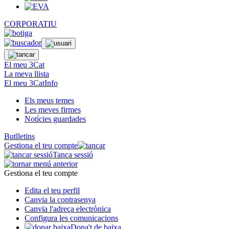
CORPORATIU
El meu 3Cat
La meva llista
El meu 3CatInfo
Els meus temes
Les meves firmes
Notícies guardades
Butlletins
Gestiona el teu compte
Tanca sessió
Gestiona el teu compte
Edita el teu perfil
Canvia la contrasenya
Canvia l'adreça electrònica
Configura les comunicacions
Dona't de baixa