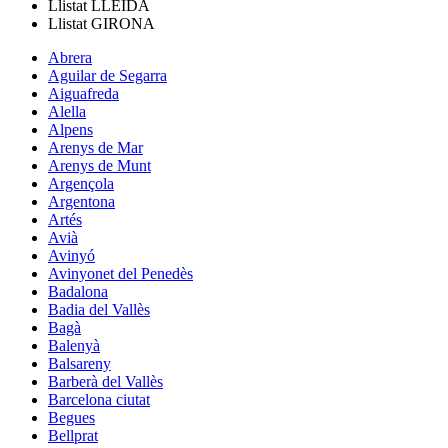
Llistat
LLEIDA
Llistat
GIRONA
Abrera
Aguilar de Segarra
Aiguafreda
Alella
Alpens
Arenys de Mar
Arenys de Munt
Argençola
Argentona
Artés
Avià
Avinyó
Avinyonet del Penedès
Badalona
Badia del Vallès
Bagà
Balenyà
Balsareny
Barberà del Vallès
Barcelona ciutat
Begues
Bellprat