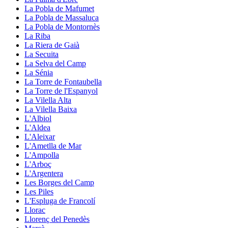
La Pobla de Mafumet
La Pobla de Massaluca
La Pobla de Montornès
La Riba
La Riera de Gaià
La Secuita
La Selva del Camp
La Sénia
La Torre de Fontaubella
La Torre de l'Espanyol
La Vilella Alta
La Vilella Baixa
L'Albiol
L'Aldea
L'Aleixar
L'Ametlla de Mar
L'Ampolla
L'Arboç
L'Argentera
Les Borges del Camp
Les Piles
L'Espluga de Francolí
Llorac
Llorenç del Penedès