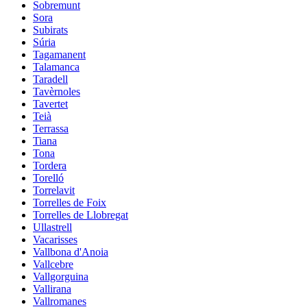
Sobremunt
Sora
Subirats
Súria
Tagamanent
Talamanca
Taradell
Tavèrnoles
Tavertet
Teià
Terrassa
Tiana
Tona
Tordera
Torelló
Torrelavit
Torrelles de Foix
Torrelles de Llobregat
Ullastrell
Vacarisses
Vallbona d'Anoia
Vallcebre
Vallgorguina
Vallirana
Vallromanes