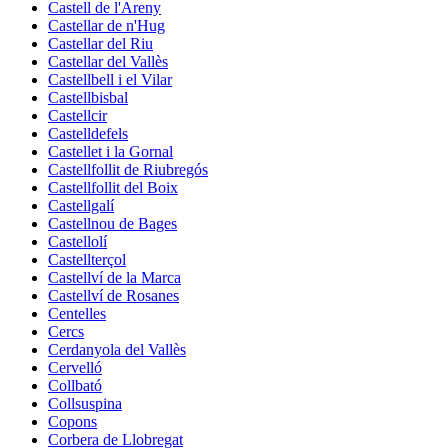
Castell de l'Areny
Castellar de n'Hug
Castellar del Riu
Castellar del Vallès
Castellbell i el Vilar
Castellbisbal
Castellcir
Castelldefels
Castellet i la Gornal
Castellfollit de Riubregós
Castellfollit del Boix
Castellgalí
Castellnou de Bages
Castellolí
Castellterçol
Castellví de la Marca
Castellví de Rosanes
Centelles
Cercs
Cerdanyola del Vallès
Cervelló
Collbató
Collsuspina
Copons
Corbera de Llobregat