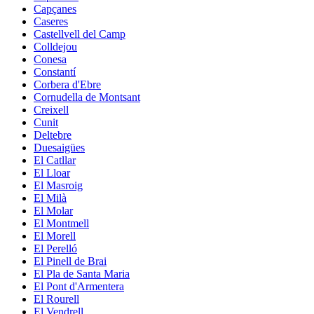
Capçanes
Caseres
Castellvell del Camp
Colldejou
Conesa
Constantí
Corbera d'Ebre
Cornudella de Montsant
Creixell
Cunit
Deltebre
Duesaigües
El Catllar
El Lloar
El Masroig
El Milà
El Molar
El Montmell
El Morell
El Perelló
El Pinell de Brai
El Pla de Santa Maria
El Pont d'Armentera
El Rourell
El Vendrell