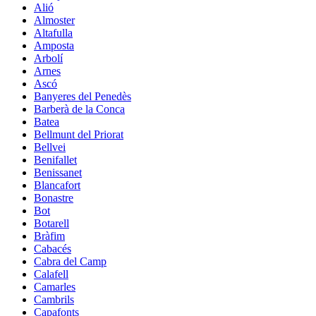
Alió
Almoster
Altafulla
Amposta
Arbolí
Arnes
Ascó
Banyeres del Penedès
Barberà de la Conca
Batea
Bellmunt del Priorat
Bellvei
Benifallet
Benissanet
Blancafort
Bonastre
Bot
Botarell
Bràfim
Cabacés
Cabra del Camp
Calafell
Camarles
Cambrils
Capafonts