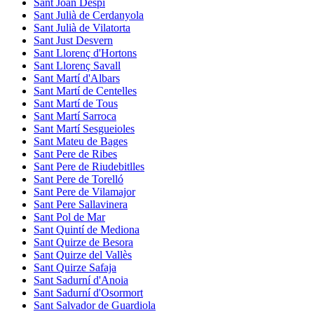
Sant Joan Despí
Sant Julià de Cerdanyola
Sant Julià de Vilatorta
Sant Just Desvern
Sant Llorenç d'Hortons
Sant Llorenç Savall
Sant Martí d'Albars
Sant Martí de Centelles
Sant Martí de Tous
Sant Martí Sarroca
Sant Martí Sesgueioles
Sant Mateu de Bages
Sant Pere de Ribes
Sant Pere de Riudebitlles
Sant Pere de Torelló
Sant Pere de Vilamajor
Sant Pere Sallavinera
Sant Pol de Mar
Sant Quintí de Mediona
Sant Quirze de Besora
Sant Quirze del Vallès
Sant Quirze Safaja
Sant Sadurní d'Anoia
Sant Sadurní d'Osormort
Sant Salvador de Guardiola