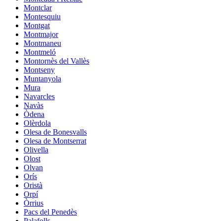
Montclar
Montesquiu
Montgat
Montmajor
Montmaneu
Montmeló
Montornès del Vallès
Montseny
Muntanyola
Mura
Navarcles
Navàs
Òdena
Olèrdola
Olesa de Bonesvalls
Olesa de Montserrat
Olivella
Olost
Olvan
Orís
Oristà
Orpí
Òrrius
Pacs del Penedès
Palafolls