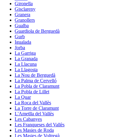
Gironella
Gisclareny
Granera
Granollers
Gualba
Guardiola de Berguedà
Gurb
Igualada
Jorba
La Garriga
La Granada
La Llacuna
La Llagosta
La Nou de Berguedà
La Palma de Cervelló
La Pobla de Claramunt
La Pobla de Lillet
La Quar
La Roca del Vallès
La Torre de Claramunt
L'Ametlla del Vallès
Les Cabanyes
Les Franqueses del Vallès
Les Masies de Roda
Les Masies de Voltregà