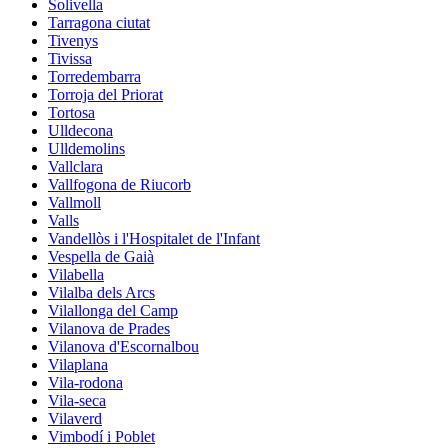
Solivella
Tarragona ciutat
Tivenys
Tivissa
Torredembarra
Torroja del Priorat
Tortosa
Ulldecona
Ulldemolins
Vallclara
Vallfogona de Riucorb
Vallmoll
Valls
Vandellòs i l'Hospitalet de l'Infant
Vespella de Gaià
Vilabella
Vilalba dels Arcs
Vilallonga del Camp
Vilanova de Prades
Vilanova d'Escornalbou
Vilaplana
Vila-rodona
Vila-seca
Vilaverd
Vimbodí i Poblet