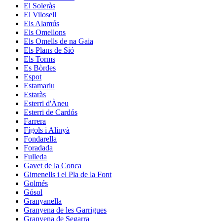
El Soleràs
El Vilosell
Els Alamús
Els Omellons
Els Omells de na Gaia
Els Plans de Sió
Els Torms
Es Bòrdes
Espot
Estamariu
Estaràs
Esterri d'Àneu
Esterri de Cardós
Farrera
Fígols i Alinyà
Fondarella
Foradada
Fulleda
Gavet de la Conca
Gimenells i el Pla de la Font
Golmés
Gósol
Granyanella
Granyena de les Garrigues
Granyena de Segarra