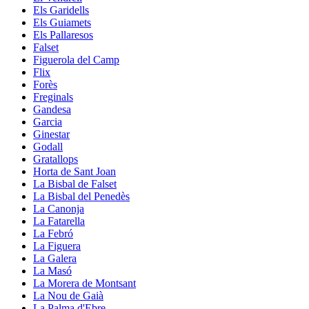
Els Garidells
Els Guiamets
Els Pallaresos
Falset
Figuerola del Camp
Flix
Forès
Freginals
Gandesa
Garcia
Ginestar
Godall
Gratallops
Horta de Sant Joan
La Bisbal de Falset
La Bisbal del Penedès
La Canonja
La Fatarella
La Febró
La Figuera
La Galera
La Masó
La Morera de Montsant
La Nou de Gaià
La Palma d'Ebre