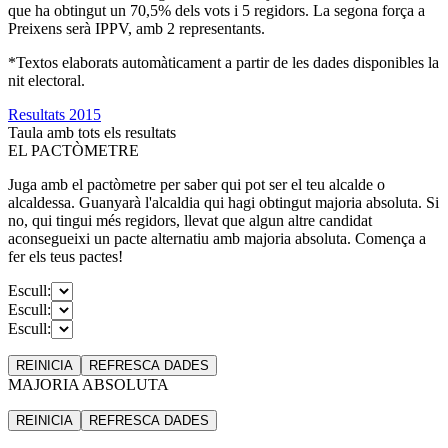
que ha obtingut un 70,5% dels vots i 5 regidors. La segona força a
Preixens serà IPPV, amb 2 representants.
*Textos elaborats automàticament a partir de les dades disponibles la
nit electoral.
Resultats 2015
Taula amb tots els resultats
EL PACTÒMETRE
Juga amb el pactòmetre per saber qui pot ser el teu alcalde o
alcaldessa. Guanyarà l'alcaldia qui hagi obtingut majoria absoluta. Si
no, qui tingui més regidors, llevat que algun altre candidat
aconsegueixi un pacte alternatiu amb majoria absoluta. Comença a
fer els teus pactes!
Escull:
Escull:
Escull:
REINICIA
REFRESCA
DADES
MAJORIA ABSOLUTA
REINICIA
REFRESCA
DADES