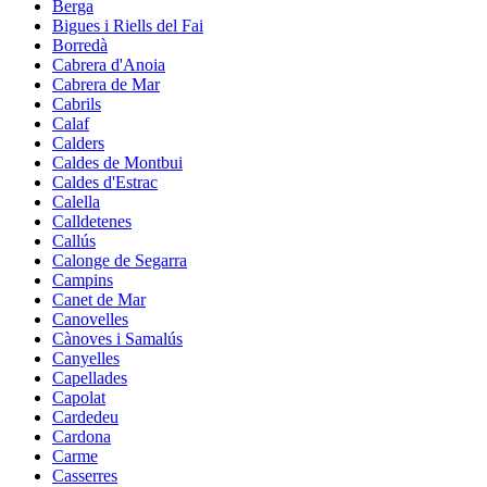
Berga
Bigues i Riells del Fai
Borredà
Cabrera d'Anoia
Cabrera de Mar
Cabrils
Calaf
Calders
Caldes de Montbui
Caldes d'Estrac
Calella
Calldetenes
Callús
Calonge de Segarra
Campins
Canet de Mar
Canovelles
Cànoves i Samalús
Canyelles
Capellades
Capolat
Cardedeu
Cardona
Carme
Casserres