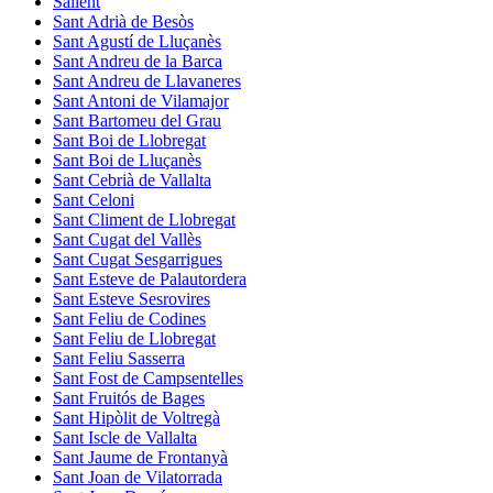
Sallent
Sant Adrià de Besòs
Sant Agustí de Lluçanès
Sant Andreu de la Barca
Sant Andreu de Llavaneres
Sant Antoni de Vilamajor
Sant Bartomeu del Grau
Sant Boi de Llobregat
Sant Boi de Lluçanès
Sant Cebrià de Vallalta
Sant Celoni
Sant Climent de Llobregat
Sant Cugat del Vallès
Sant Cugat Sesgarrigues
Sant Esteve de Palautordera
Sant Esteve Sesrovires
Sant Feliu de Codines
Sant Feliu de Llobregat
Sant Feliu Sasserra
Sant Fost de Campsentelles
Sant Fruitós de Bages
Sant Hipòlit de Voltregà
Sant Iscle de Vallalta
Sant Jaume de Frontanyà
Sant Joan de Vilatorrada