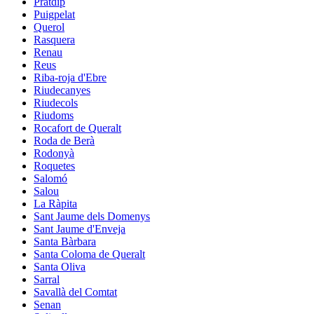
Pratdip
Puigpelat
Querol
Rasquera
Renau
Reus
Riba-roja d'Ebre
Riudecanyes
Riudecols
Riudoms
Rocafort de Queralt
Roda de Berà
Rodonyà
Roquetes
Salomó
Salou
La Ràpita
Sant Jaume dels Domenys
Sant Jaume d'Enveja
Santa Bàrbara
Santa Coloma de Queralt
Santa Oliva
Sarral
Savallà del Comtat
Senan