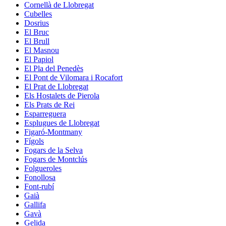
Cornellà de Llobregat
Cubelles
Dosrius
El Bruc
El Brull
El Masnou
El Papiol
El Pla del Penedès
El Pont de Vilomara i Rocafort
El Prat de Llobregat
Els Hostalets de Pierola
Els Prats de Rei
Esparreguera
Esplugues de Llobregat
Figaró-Montmany
Fígols
Fogars de la Selva
Fogars de Montclús
Folgueroles
Fonollosa
Font-rubí
Gaià
Gallifa
Gavà
Gelida