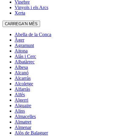
Vinebre
Vinyols i els Arcs
Xerta
CARREGA'N MÉS
Abella de la Conca
Àger
Agramunt
Aitona
Alàs i Cerc
Albatàrrec
Albesa
Alcanó
Alcarràs
Alcoletge
Alfarràs
Alfés
Algerri
Alguaire
Alins
Almacelles
Almatret
Almenar
Alòs de Balaguer