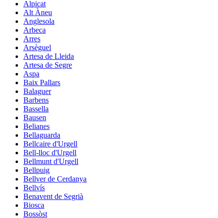
Alpicat
Alt Àneu
Anglesola
Arbeca
Arres
Arsèguel
Artesa de Lleida
Artesa de Segre
Aspa
Baix Pallars
Balaguer
Barbens
Bassella
Bausen
Belianes
Bellaguarda
Bellcaire d'Urgell
Bell-lloc d'Urgell
Bellmunt d'Urgell
Bellpuig
Bellver de Cerdanya
Bellvís
Benavent de Segrià
Biosca
Bossòst