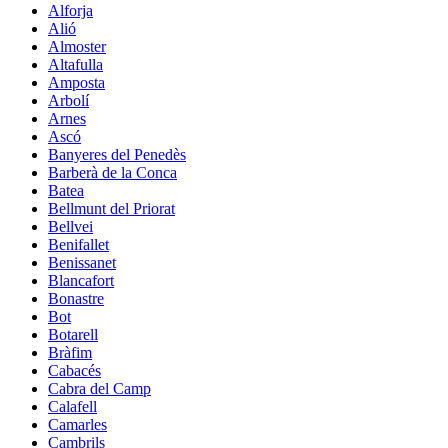
Alforja
Alió
Almoster
Altafulla
Amposta
Arbolí
Arnes
Ascó
Banyeres del Penedès
Barberà de la Conca
Batea
Bellmunt del Priorat
Bellvei
Benifallet
Benissanet
Blancafort
Bonastre
Bot
Botarell
Bràfim
Cabacés
Cabra del Camp
Calafell
Camarles
Cambrils