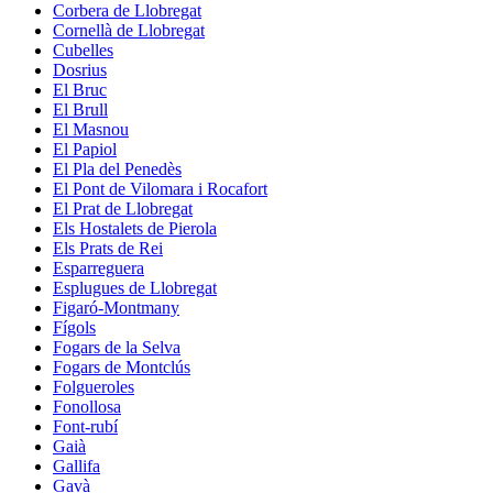
Corbera de Llobregat
Cornellà de Llobregat
Cubelles
Dosrius
El Bruc
El Brull
El Masnou
El Papiol
El Pla del Penedès
El Pont de Vilomara i Rocafort
El Prat de Llobregat
Els Hostalets de Pierola
Els Prats de Rei
Esparreguera
Esplugues de Llobregat
Figaró-Montmany
Fígols
Fogars de la Selva
Fogars de Montclús
Folgueroles
Fonollosa
Font-rubí
Gaià
Gallifa
Gavà