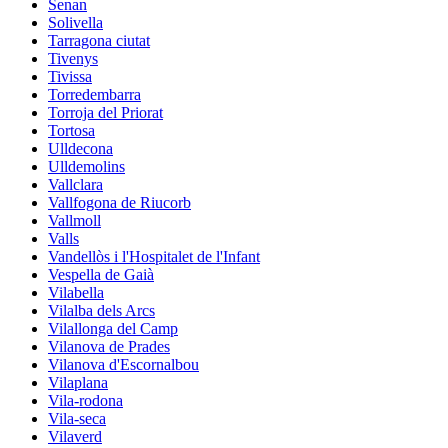
Senan
Solivella
Tarragona ciutat
Tivenys
Tivissa
Torredembarra
Torroja del Priorat
Tortosa
Ulldecona
Ulldemolins
Vallclara
Vallfogona de Riucorb
Vallmoll
Valls
Vandellòs i l'Hospitalet de l'Infant
Vespella de Gaià
Vilabella
Vilalba dels Arcs
Vilallonga del Camp
Vilanova de Prades
Vilanova d'Escornalbou
Vilaplana
Vila-rodona
Vila-seca
Vilaverd