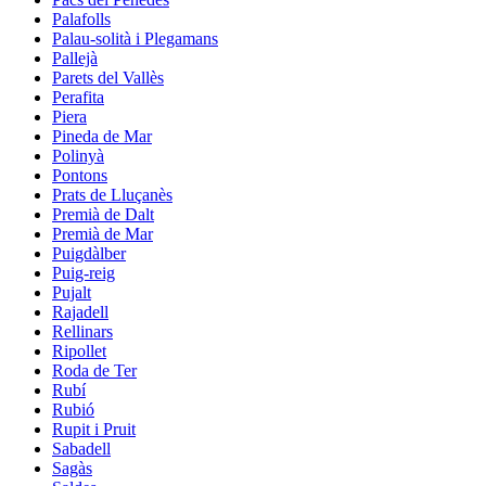
Palafolls
Palau-solità i Plegamans
Pallejà
Parets del Vallès
Perafita
Piera
Pineda de Mar
Polinyà
Pontons
Prats de Lluçanès
Premià de Dalt
Premià de Mar
Puigdàlber
Puig-reig
Pujalt
Rajadell
Rellinars
Ripollet
Roda de Ter
Rubí
Rubió
Rupit i Pruit
Sabadell
Sagàs