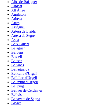
Alòs de Balaguer
Alpicat
Alt Àneu
Anglesola
Arbeca
Arres
Arsèguel
Artesa de Lleida
Artesa de Segre
Aspa
Baix Pallars
Balaguer
Barbens
Bassella
Bausen
Belianes
Bellaguarda
Bellcaire d'Urgell
Bell-lloc d'Urgell
Bellmunt d'Urgell
Bellpuig
Bellver de Cerdanya
Bellvís
Benavent de Segrià
Biosca