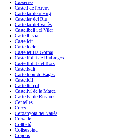
Casserres
Castell de l'Areny
Castellar de n'Hug
Castellar del Riu
Castellar del Vallès
Castellbell i el Vilar
Castellbisbal
Castellcir
Castelldefels
Castellet i la Gornal
Castellfollit de Riubregós
Castellfollit del Boix
Castellgalí
Castellnou de Bages
Castellolí
Castellterçol
Castellví de la Marca
Castellví de Rosanes
Centelles
Cercs
Cerdanyola del Vallès
Cervelló
Collbató
Collsuspina
Copons