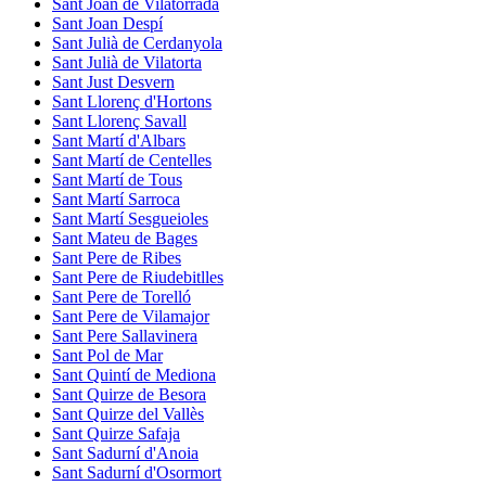
Sant Joan de Vilatorrada
Sant Joan Despí
Sant Julià de Cerdanyola
Sant Julià de Vilatorta
Sant Just Desvern
Sant Llorenç d'Hortons
Sant Llorenç Savall
Sant Martí d'Albars
Sant Martí de Centelles
Sant Martí de Tous
Sant Martí Sarroca
Sant Martí Sesgueioles
Sant Mateu de Bages
Sant Pere de Ribes
Sant Pere de Riudebitlles
Sant Pere de Torelló
Sant Pere de Vilamajor
Sant Pere Sallavinera
Sant Pol de Mar
Sant Quintí de Mediona
Sant Quirze de Besora
Sant Quirze del Vallès
Sant Quirze Safaja
Sant Sadurní d'Anoia
Sant Sadurní d'Osormort