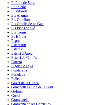
El Pont de Suert
El Soleràs
El Vilosell
Els Alamús
Els Omellons
Els Omells de na Gaia
Els Plans de Sió
Els Torms
Es Bòrdes
Espot
Estamariu
Estaràs
Esterri d'Àneu
Esterri de Cardós
Farrera
Fígols i Alinyà
Fondarella
Foradada
Fulleda
Gavet de la Conca
Gimenells i el Pla de la Font
Golmés
Gósol
Granyanella
Granyena de les Garrigues