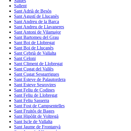
Saldes
Sallent
Sant Adrià de Besòs
Sant Agustí de Lluçanès
Sant Andreu de la Barca
Sant Andreu de Llavaneres
Sant Antoni de Vilamajor
Sant Bartomeu del Grau
Sant Boi de Llobregat
Sant Boi de Lluçanès
Sant Cebrià de Vallalta
Sant Celoni
Sant Climent de Llobregat
Sant Cugat del Vallès
Sant Cugat Sesgarrigues
Sant Esteve de Palautordera
Sant Esteve Sesrovires
Sant Feliu de Codines
Sant Feliu de Llobregat
Sant Feliu Sasserra
Sant Fost de Campsentelles
Sant Fruitós de Bages
Sant Hipòlit de Voltregà
Sant Iscle de Vallalta
Sant Jaume de Frontanyà