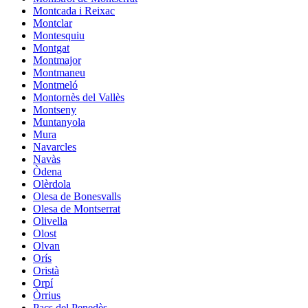
Montcada i Reixac
Montclar
Montesquiu
Montgat
Montmajor
Montmaneu
Montmeló
Montornès del Vallès
Montseny
Muntanyola
Mura
Navarcles
Navàs
Òdena
Olèrdola
Olesa de Bonesvalls
Olesa de Montserrat
Olivella
Olost
Olvan
Orís
Oristà
Orpí
Òrrius
Pacs del Penedès