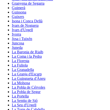
Granyena de Segarra
Guimerà
Guissona
Guixers
Isona i Conca Dellà
Ivars de Noguera
Ivars d'Urgell
Ivorra
Josa i Tuixén
Juncosa
Juneda
La Baronia de Rialb
La Coma i la Pedra
La Floresta
La Fuliola
La Granadella
La Granja d'Escarp
La Guingueta d'Àneu
La Molsosa
La Pobla de Cérvoles
La Pobla de Segur
La Portella
La Sentiu de Sió
La Seu d'Urgell
La Torre de Cabdella