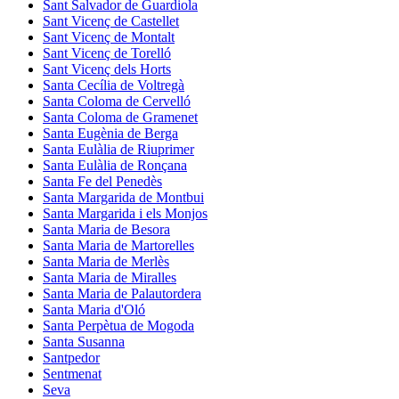
Sant Salvador de Guardiola
Sant Vicenç de Castellet
Sant Vicenç de Montalt
Sant Vicenç de Torelló
Sant Vicenç dels Horts
Santa Cecília de Voltregà
Santa Coloma de Cervelló
Santa Coloma de Gramenet
Santa Eugènia de Berga
Santa Eulàlia de Riuprimer
Santa Eulàlia de Ronçana
Santa Fe del Penedès
Santa Margarida de Montbui
Santa Margarida i els Monjos
Santa Maria de Besora
Santa Maria de Martorelles
Santa Maria de Merlès
Santa Maria de Miralles
Santa Maria de Palautordera
Santa Maria d'Oló
Santa Perpètua de Mogoda
Santa Susanna
Santpedor
Sentmenat
Seva