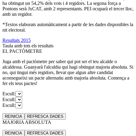
ha obtingut un 54,2% dels vots i 4 regidors. La segona força a
Pontons serà JxCAT, amb 2 representants. PEI ocuparà el tercer lloc,
amb un regidor.
*Textos elaborats automàticament a partir de les dades disponibles la
nit electoral.
Resultats 2015
Taula amb tots els resultats
EL PACTÒMETRE
Juga amb el pactòmetre per saber qui pot ser el teu alcalde o
alcaldessa. Guanyarà l'alcaldia qui hagi obtingut majoria absoluta. Si
no, qui tingui més regidors, llevat que algun altre candidat
aconsegueixi un pacte alternatiu amb majoria absoluta. Comença a
fer els teus pactes!
Escull:
Escull:
Escull:
REINICIA
REFRESCA
DADES
MAJORIA ABSOLUTA
REINICIA
REFRESCA
DADES