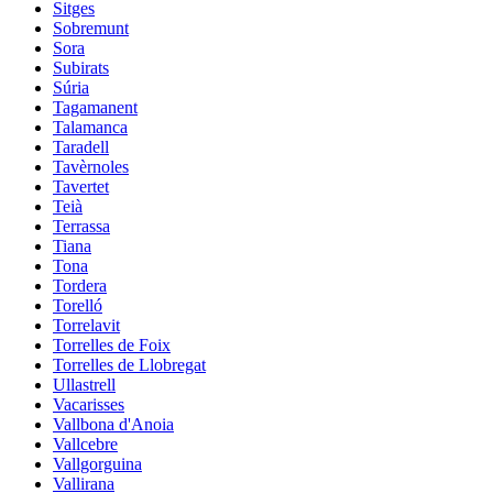
Sitges
Sobremunt
Sora
Subirats
Súria
Tagamanent
Talamanca
Taradell
Tavèrnoles
Tavertet
Teià
Terrassa
Tiana
Tona
Tordera
Torelló
Torrelavit
Torrelles de Foix
Torrelles de Llobregat
Ullastrell
Vacarisses
Vallbona d'Anoia
Vallcebre
Vallgorguina
Vallirana