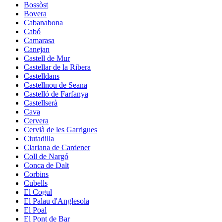
Bossòst
Bovera
Cabanabona
Cabó
Camarasa
Canejan
Castell de Mur
Castellar de la Ribera
Castelldans
Castellnou de Seana
Castelló de Farfanya
Castellserà
Cava
Cervera
Cervià de les Garrigues
Ciutadilla
Clariana de Cardener
Coll de Nargó
Conca de Dalt
Corbins
Cubells
El Cogul
El Palau d'Anglesola
El Poal
El Pont de Bar