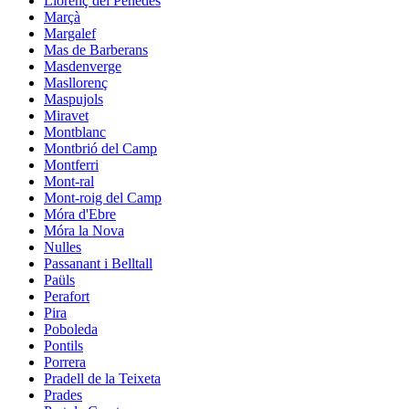
Llorenç del Penedès
Marçà
Margalef
Mas de Barberans
Masdenverge
Masllorenç
Maspujols
Miravet
Montblanc
Montbrió del Camp
Montferri
Mont-ral
Mont-roig del Camp
Móra d'Ebre
Móra la Nova
Nulles
Passanant i Belltall
Paüls
Perafort
Pira
Poboleda
Pontils
Porrera
Pradell de la Teixeta
Prades