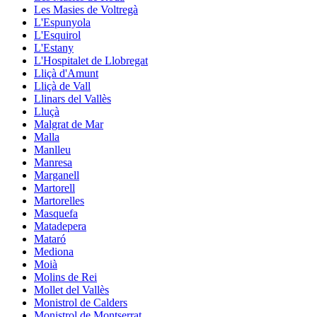
Les Masies de Voltregà
L'Espunyola
L'Esquirol
L'Estany
L'Hospitalet de Llobregat
Lliçà d'Amunt
Lliçà de Vall
Llinars del Vallès
Lluçà
Malgrat de Mar
Malla
Manlleu
Manresa
Marganell
Martorell
Martorelles
Masquefa
Matadepera
Mataró
Mediona
Moià
Molins de Rei
Mollet del Vallès
Monistrol de Calders
Monistrol de Montserrat