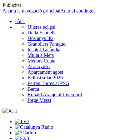
Publicitat
Anar a la navegació principal
Anar al contingut
Itàlia
Ulleres eclipsi
De la Espriella
Dos anys Illa
Granollers Paraguai
Institut Tailàndia
Multa a Meta
Menors Ceuta
Àtic Ayuso
Aparcament agost
Eclipsi solar 2026
Ferran Torres al PSG
Barça
Ronald Araujo al Liverpool
Jorge Messi