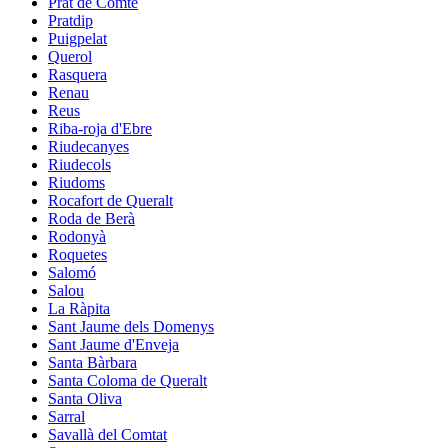
Prat de Comte
Pratdip
Puigpelat
Querol
Rasquera
Renau
Reus
Riba-roja d'Ebre
Riudecanyes
Riudecols
Riudoms
Rocafort de Queralt
Roda de Berà
Rodonyà
Roquetes
Salomó
Salou
La Ràpita
Sant Jaume dels Domenys
Sant Jaume d'Enveja
Santa Bàrbara
Santa Coloma de Queralt
Santa Oliva
Sarral
Savallà del Comtat