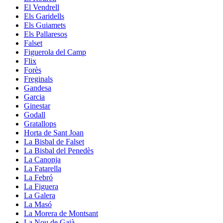
El Vendrell
Els Garidells
Els Guiamets
Els Pallaresos
Falset
Figuerola del Camp
Flix
Forès
Freginals
Gandesa
Garcia
Ginestar
Godall
Gratallops
Horta de Sant Joan
La Bisbal de Falset
La Bisbal del Penedès
La Canonja
La Fatarella
La Febró
La Figuera
La Galera
La Masó
La Morera de Montsant
La Nou de Gaià