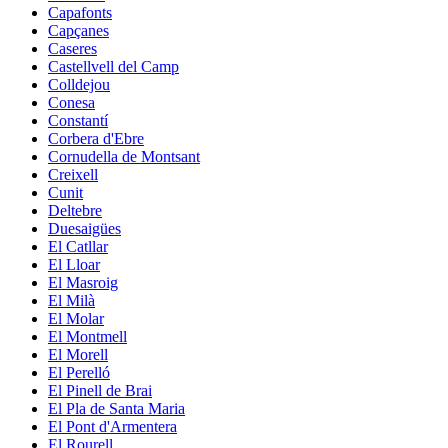
Capafonts
Capçanes
Caseres
Castellvell del Camp
Colldejou
Conesa
Constantí
Corbera d'Ebre
Cornudella de Montsant
Creixell
Cunit
Deltebre
Duesaigües
El Catllar
El Lloar
El Masroig
El Milà
El Molar
El Montmell
El Morell
El Perelló
El Pinell de Brai
El Pla de Santa Maria
El Pont d'Armentera
El Rourell