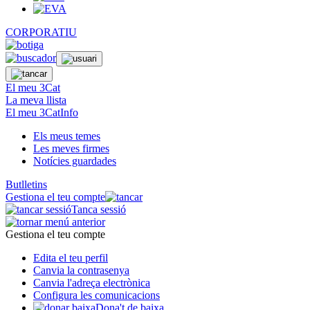
CORPORATIU
El meu 3Cat
La meva llista
El meu 3CatInfo
Els meus temes
Les meves firmes
Notícies guardades
Butlletins
Gestiona el teu compte
Tanca sessió
Gestiona el teu compte
Edita el teu perfil
Canvia la contrasenya
Canvia l'adreça electrònica
Configura les comunicacions
Dona't de baixa