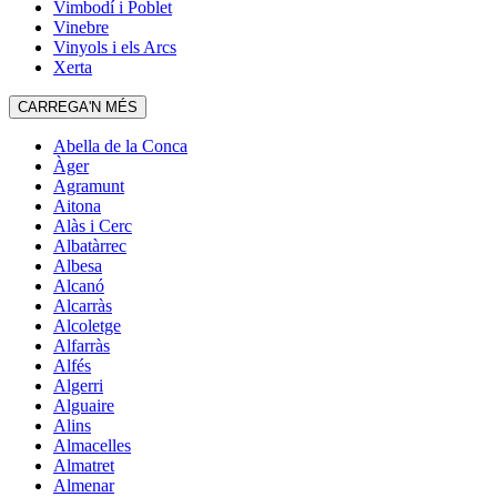
Vimbodí i Poblet
Vinebre
Vinyols i els Arcs
Xerta
CARREGA'N MÉS
Abella de la Conca
Àger
Agramunt
Aitona
Alàs i Cerc
Albatàrrec
Albesa
Alcanó
Alcarràs
Alcoletge
Alfarràs
Alfés
Algerri
Alguaire
Alins
Almacelles
Almatret
Almenar