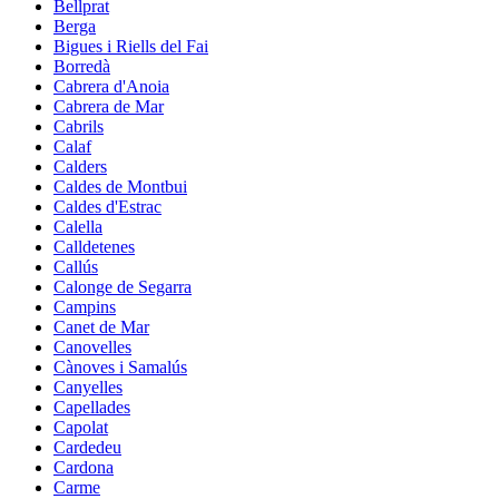
Bellprat
Berga
Bigues i Riells del Fai
Borredà
Cabrera d'Anoia
Cabrera de Mar
Cabrils
Calaf
Calders
Caldes de Montbui
Caldes d'Estrac
Calella
Calldetenes
Callús
Calonge de Segarra
Campins
Canet de Mar
Canovelles
Cànoves i Samalús
Canyelles
Capellades
Capolat
Cardedeu
Cardona
Carme