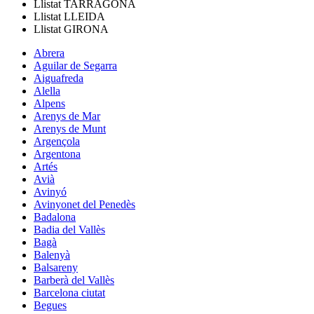
Llistat
TARRAGONA
Llistat
LLEIDA
Llistat
GIRONA
Abrera
Aguilar de Segarra
Aiguafreda
Alella
Alpens
Arenys de Mar
Arenys de Munt
Argençola
Argentona
Artés
Avià
Avinyó
Avinyonet del Penedès
Badalona
Badia del Vallès
Bagà
Balenyà
Balsareny
Barberà del Vallès
Barcelona ciutat
Begues