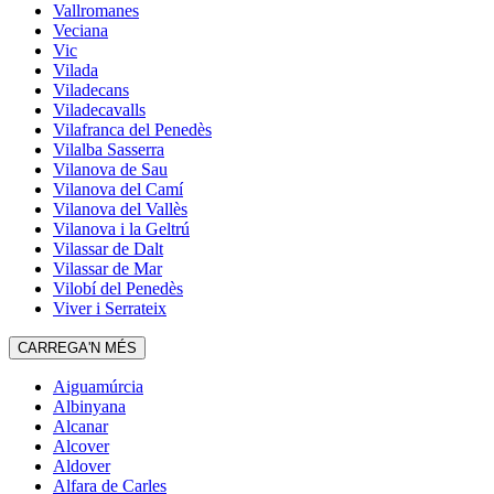
Vallromanes
Veciana
Vic
Vilada
Viladecans
Viladecavalls
Vilafranca del Penedès
Vilalba Sasserra
Vilanova de Sau
Vilanova del Camí
Vilanova del Vallès
Vilanova i la Geltrú
Vilassar de Dalt
Vilassar de Mar
Vilobí del Penedès
Viver i Serrateix
CARREGA'N MÉS
Aiguamúrcia
Albinyana
Alcanar
Alcover
Aldover
Alfara de Carles