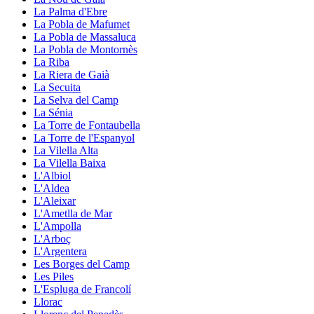
La Palma d'Ebre
La Pobla de Mafumet
La Pobla de Massaluca
La Pobla de Montornès
La Riba
La Riera de Gaià
La Secuita
La Selva del Camp
La Sénia
La Torre de Fontaubella
La Torre de l'Espanyol
La Vilella Alta
La Vilella Baixa
L'Albiol
L'Aldea
L'Aleixar
L'Ametlla de Mar
L'Ampolla
L'Arboç
L'Argentera
Les Borges del Camp
Les Piles
L'Espluga de Francolí
Llorac