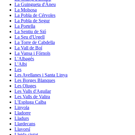
La Guingueta d'Àneu
La Molsosa
La Pobla de Cérvoles
La Pobla de Segur
La Portella
La Sentiu de Sió
La Seu d'Urgell
La Torre de Cabdella
La Vall de Boí
La Vansa i Fórnols
L'Albagés
L'Albi
Les
Les Avellanes i Santa Linya
Les Borges Blanques
Les Oluges
Les Valls d'Aguilar
Les Valls de Valira
L'Espluga Calba
Linyola
Lladorre
Lladurs
Llardecans
Llavorsí
Lleida ciutat