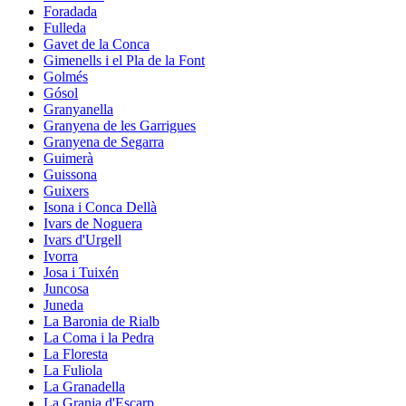
Foradada
Fulleda
Gavet de la Conca
Gimenells i el Pla de la Font
Golmés
Gósol
Granyanella
Granyena de les Garrigues
Granyena de Segarra
Guimerà
Guissona
Guixers
Isona i Conca Dellà
Ivars de Noguera
Ivars d'Urgell
Ivorra
Josa i Tuixén
Juncosa
Juneda
La Baronia de Rialb
La Coma i la Pedra
La Floresta
La Fuliola
La Granadella
La Granja d'Escarp