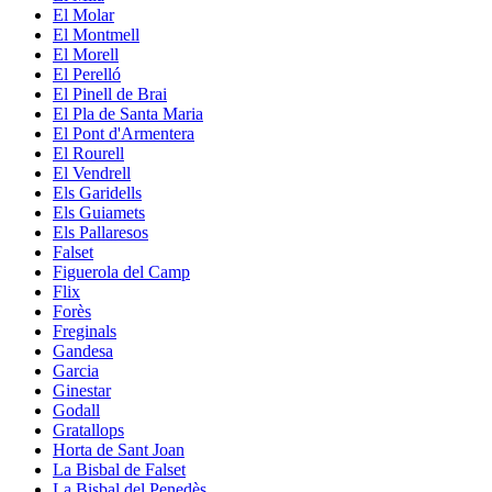
El Molar
El Montmell
El Morell
El Perelló
El Pinell de Brai
El Pla de Santa Maria
El Pont d'Armentera
El Rourell
El Vendrell
Els Garidells
Els Guiamets
Els Pallaresos
Falset
Figuerola del Camp
Flix
Forès
Freginals
Gandesa
Garcia
Ginestar
Godall
Gratallops
Horta de Sant Joan
La Bisbal de Falset
La Bisbal del Penedès