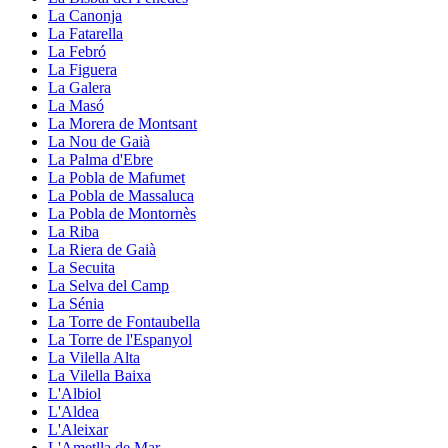
La Canonja
La Fatarella
La Febró
La Figuera
La Galera
La Masó
La Morera de Montsant
La Nou de Gaià
La Palma d'Ebre
La Pobla de Mafumet
La Pobla de Massaluca
La Pobla de Montornès
La Riba
La Riera de Gaià
La Secuita
La Selva del Camp
La Sénia
La Torre de Fontaubella
La Torre de l'Espanyol
La Vilella Alta
La Vilella Baixa
L'Albiol
L'Aldea
L'Aleixar
L'Ametlla de Mar