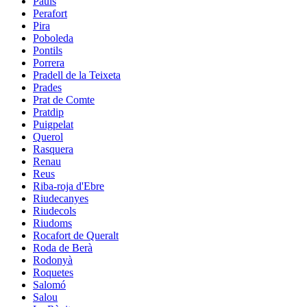
Paüls
Perafort
Pira
Poboleda
Pontils
Porrera
Pradell de la Teixeta
Prades
Prat de Comte
Pratdip
Puigpelat
Querol
Rasquera
Renau
Reus
Riba-roja d'Ebre
Riudecanyes
Riudecols
Riudoms
Rocafort de Queralt
Roda de Berà
Rodonyà
Roquetes
Salomó
Salou