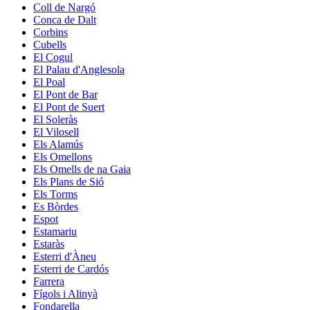
Coll de Nargó
Conca de Dalt
Corbins
Cubells
El Cogul
El Palau d'Anglesola
El Poal
El Pont de Bar
El Pont de Suert
El Soleràs
El Vilosell
Els Alamús
Els Omellons
Els Omells de na Gaia
Els Plans de Sió
Els Torms
Es Bòrdes
Espot
Estamariu
Estaràs
Esterri d'Àneu
Esterri de Cardós
Farrera
Fígols i Alinyà
Fondarella