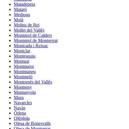
Matadepera
Mataró
Mediona
Moià
Molins de Rei
Mollet del Vallès
Monistrol de Calders
Monistrol de Montserrat
Montcada i Reixac
Montclar
Montesquiu
Montgat
Montmajor
Montmaneu
Montmeló
Montornès del Vallès
Montseny
Muntanyola
Mura
Navarcles
Navàs
Òdena
Olèrdola
Olesa de Bonesvalls
Olesa de Montserrat