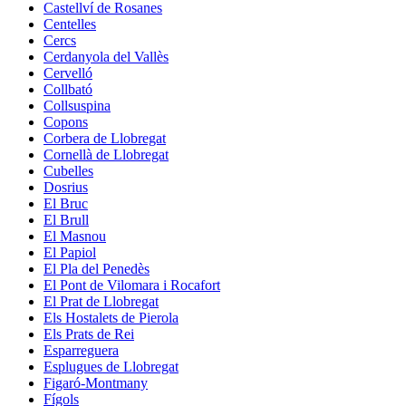
Castellví de Rosanes
Centelles
Cercs
Cerdanyola del Vallès
Cervelló
Collbató
Collsuspina
Copons
Corbera de Llobregat
Cornellà de Llobregat
Cubelles
Dosrius
El Bruc
El Brull
El Masnou
El Papiol
El Pla del Penedès
El Pont de Vilomara i Rocafort
El Prat de Llobregat
Els Hostalets de Pierola
Els Prats de Rei
Esparreguera
Esplugues de Llobregat
Figaró-Montmany
Fígols