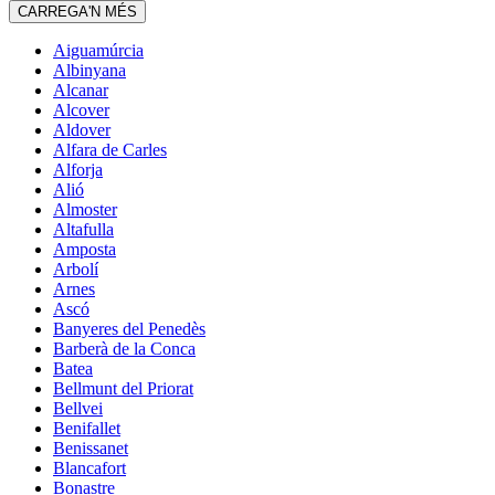
CARREGA'N MÉS
Aiguamúrcia
Albinyana
Alcanar
Alcover
Aldover
Alfara de Carles
Alforja
Alió
Almoster
Altafulla
Amposta
Arbolí
Arnes
Ascó
Banyeres del Penedès
Barberà de la Conca
Batea
Bellmunt del Priorat
Bellvei
Benifallet
Benissanet
Blancafort
Bonastre