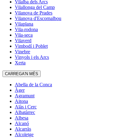
Vilalba dels Arcs
Vilallonga del Camp
Vilanova de Prades
Vilanova d'Escornalbou
Vilaplana
Vila-rodona
Vila-seca
Vilaverd
Vimbodí i Poblet
Vinebre
Vinyols i els Arcs
Xerta
CARREGA'N MÉS
Abella de la Conca
Àger
Agramunt
Aitona
Alàs i Cerc
Albatàrrec
Albesa
Alcanó
Alcarràs
Alcoletge