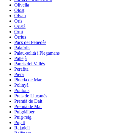
Olivella
Olost
Olvan
Orís
Oristà
Orpí
Òrrius
Pacs del Penedès
Palafolls
Palau-solità i Plegamans
Pallejà
Parets del Vallès
Perafita
Piera
Pineda de Mar
Polinyà
Pontons
Prats de Lluçanès
Premià de Dalt
Premià de Mar
Puigdàlber
Puig-reig
Pujalt
Rajadell