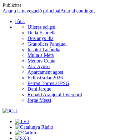
Publicitat
Anar a la navegació principal
Anar al contingut
Itàlia
Ulleres eclipsi
De la Espriella
Dos anys Illa
Granollers Paraguai
Institut Tailàndia
Multa a Meta
Menors Ceuta
Àtic Ayuso
Aparcament agost
Eclipsi solar 2026
Ferran Torres al PSG
Dani Jarque
Ronald Araujo al Liverpool
Jorge Messi