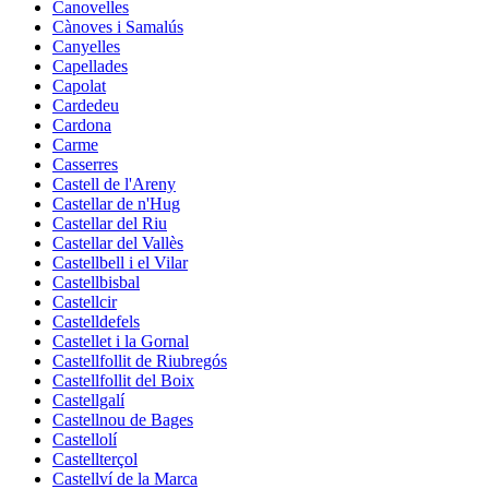
Canovelles
Cànoves i Samalús
Canyelles
Capellades
Capolat
Cardedeu
Cardona
Carme
Casserres
Castell de l'Areny
Castellar de n'Hug
Castellar del Riu
Castellar del Vallès
Castellbell i el Vilar
Castellbisbal
Castellcir
Castelldefels
Castellet i la Gornal
Castellfollit de Riubregós
Castellfollit del Boix
Castellgalí
Castellnou de Bages
Castellolí
Castellterçol
Castellví de la Marca