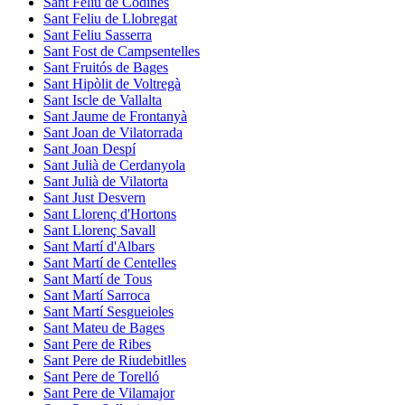
Sant Feliu de Codines
Sant Feliu de Llobregat
Sant Feliu Sasserra
Sant Fost de Campsentelles
Sant Fruitós de Bages
Sant Hipòlit de Voltregà
Sant Iscle de Vallalta
Sant Jaume de Frontanyà
Sant Joan de Vilatorrada
Sant Joan Despí
Sant Julià de Cerdanyola
Sant Julià de Vilatorta
Sant Just Desvern
Sant Llorenç d'Hortons
Sant Llorenç Savall
Sant Martí d'Albars
Sant Martí de Centelles
Sant Martí de Tous
Sant Martí Sarroca
Sant Martí Sesgueioles
Sant Mateu de Bages
Sant Pere de Ribes
Sant Pere de Riudebitlles
Sant Pere de Torelló
Sant Pere de Vilamajor