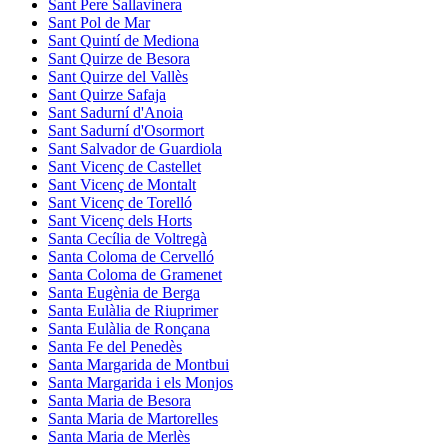
Sant Pere Sallavinera
Sant Pol de Mar
Sant Quintí de Mediona
Sant Quirze de Besora
Sant Quirze del Vallès
Sant Quirze Safaja
Sant Sadurní d'Anoia
Sant Sadurní d'Osormort
Sant Salvador de Guardiola
Sant Vicenç de Castellet
Sant Vicenç de Montalt
Sant Vicenç de Torelló
Sant Vicenç dels Horts
Santa Cecília de Voltregà
Santa Coloma de Cervelló
Santa Coloma de Gramenet
Santa Eugènia de Berga
Santa Eulàlia de Riuprimer
Santa Eulàlia de Ronçana
Santa Fe del Penedès
Santa Margarida de Montbui
Santa Margarida i els Monjos
Santa Maria de Besora
Santa Maria de Martorelles
Santa Maria de Merlès