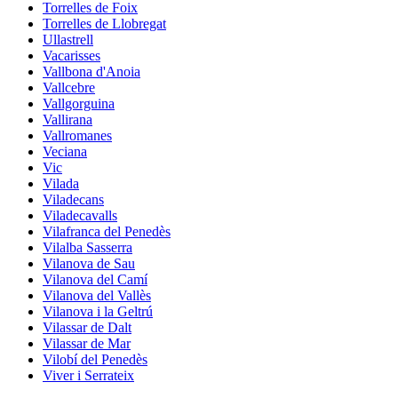
Torrelles de Foix
Torrelles de Llobregat
Ullastrell
Vacarisses
Vallbona d'Anoia
Vallcebre
Vallgorguina
Vallirana
Vallromanes
Veciana
Vic
Vilada
Viladecans
Viladecavalls
Vilafranca del Penedès
Vilalba Sasserra
Vilanova de Sau
Vilanova del Camí
Vilanova del Vallès
Vilanova i la Geltrú
Vilassar de Dalt
Vilassar de Mar
Vilobí del Penedès
Viver i Serrateix