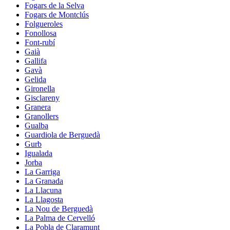
Fogars de la Selva
Fogars de Montclús
Folgueroles
Fonollosa
Font-rubí
Gaià
Gallifa
Gavà
Gelida
Gironella
Gisclareny
Granera
Granollers
Gualba
Guardiola de Berguedà
Gurb
Igualada
Jorba
La Garriga
La Granada
La Llacuna
La Llagosta
La Nou de Berguedà
La Palma de Cervelló
La Pobla de Claramunt