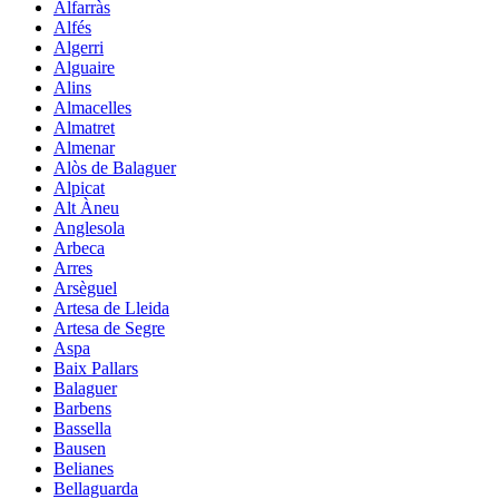
Alfarràs
Alfés
Algerri
Alguaire
Alins
Almacelles
Almatret
Almenar
Alòs de Balaguer
Alpicat
Alt Àneu
Anglesola
Arbeca
Arres
Arsèguel
Artesa de Lleida
Artesa de Segre
Aspa
Baix Pallars
Balaguer
Barbens
Bassella
Bausen
Belianes
Bellaguarda