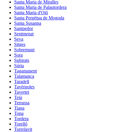
Santa Maria de Miralles
Santa Maria de Palautordera
Santa Maria d'Oló
Santa Perpètua de Mogoda
Santa Susanna
Santpedor
Sentmenat
Seva
Sitges
Sobremunt
Sora
Subirats
Súria
Tagamanent
Talamanca
Taradell
Tavèrnoles
Tavertet
Teià
Terrassa
Tiana
Tona
Tordera
Torelló
Torrelavit