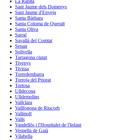
La Ràpita
Sant Jaume dels Domenys
Sant Jaume d'Enveja
Santa Bàrbara
Santa Coloma de Queralt
Santa Oliva
Sarral
Savallà del Comtat
Senan
Solivella
Tarragona ciutat
Tivenys
Tivissa
Torredembarra
Torroja del Priorat
Tortosa
Ulldecona
Ulldemolins
Vallclara
Vallfogona de Riucorb
Vallmoll
Valls
Vandellòs i l'Hospitalet de l'Infant
Vespella de Gaià
Vilabella