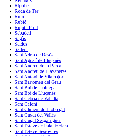
Rellinars
Ripollet
Roda de Ter
Rubí
Rubió
Rupit i Pruit
Sabadell
Sagàs
Saldes
Sallent
Sant Adrià de Besòs
Sant Agustí de Lluçanès
Sant Andreu de la Barca
Sant Andreu de Llavaneres
Sant Antoni de Vilamajor
Sant Bartomeu del Grau
Sant Boi de Llobregat
Sant Boi de Lluçanès
Sant Cebrià de Vallalta
Sant Celoni
Sant Climent de Llobregat
Sant Cugat del Vallès
Sant Cugat Sesgarrigues
Sant Esteve de Palautordera
Sant Esteve Sesrovires