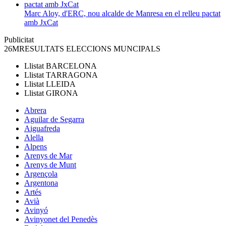
Marc Aloy, d'ERC, nou alcalde de Manresa en el relleu pactat
amb JxCat
Publicitat
26M
RESULTATS ELECCIONS MUNCIPALS
Llistat
BARCELONA
Llistat
TARRAGONA
Llistat
LLEIDA
Llistat
GIRONA
Abrera
Aguilar de Segarra
Aiguafreda
Alella
Alpens
Arenys de Mar
Arenys de Munt
Argençola
Argentona
Artés
Avià
Avinyó
Avinyonet del Penedès