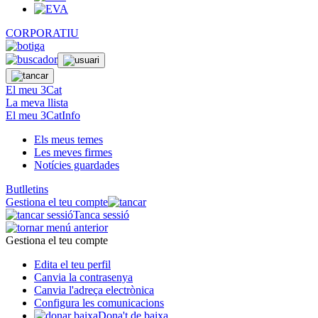
CORPORATIU
El meu 3Cat
La meva llista
El meu 3CatInfo
Els meus temes
Les meves firmes
Notícies guardades
Butlletins
Gestiona el teu compte
Tanca sessió
Gestiona el teu compte
Edita el teu perfil
Canvia la contrasenya
Canvia l'adreça electrònica
Configura les comunicacions
Dona't de baixa