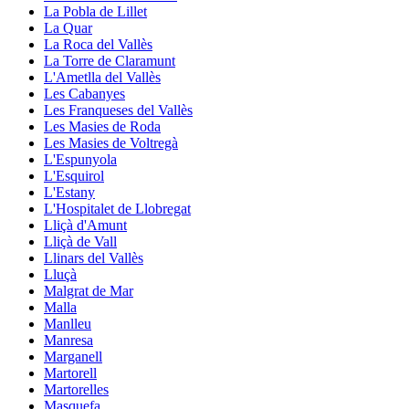
La Pobla de Lillet
La Quar
La Roca del Vallès
La Torre de Claramunt
L'Ametlla del Vallès
Les Cabanyes
Les Franqueses del Vallès
Les Masies de Roda
Les Masies de Voltregà
L'Espunyola
L'Esquirol
L'Estany
L'Hospitalet de Llobregat
Lliçà d'Amunt
Lliçà de Vall
Llinars del Vallès
Lluçà
Malgrat de Mar
Malla
Manlleu
Manresa
Marganell
Martorell
Martorelles
Masquefa