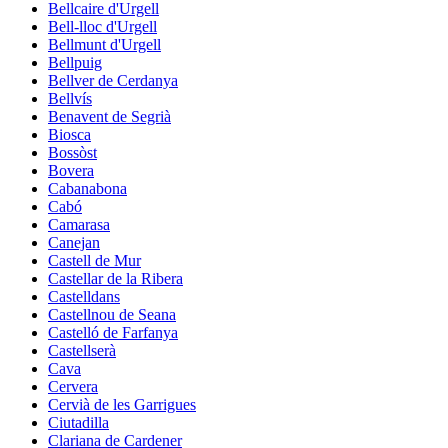
Bellcaire d'Urgell
Bell-lloc d'Urgell
Bellmunt d'Urgell
Bellpuig
Bellver de Cerdanya
Bellvís
Benavent de Segrià
Biosca
Bossòst
Bovera
Cabanabona
Cabó
Camarasa
Canejan
Castell de Mur
Castellar de la Ribera
Castelldans
Castellnou de Seana
Castelló de Farfanya
Castellserà
Cava
Cervera
Cervià de les Garrigues
Ciutadilla
Clariana de Cardener