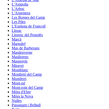
L'Ampolla
L'Arboç
L'Argentera
Les Borges del Camp
Les Piles
L'Espluga de Francolí
Llorac
Llorenç del Penedès
Marçà
Margalef
Mas de Barberans
Masdenverge
Masllorenç
Maspujols
Miravet
Montblanc
Montbrió del Camp
Montferri
Mont-ral
Mont-roig del Camp
Móra d'Ebre
Móra la Nova
Nulles
Passanant i Belltall