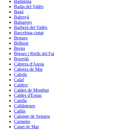
Badalona
Badia del Vallès
Bagà
Balenyà
Balsareny
Barberà del Vallès
Barcelona ciutat
Begues
Bellprat
Berga
Bigues i Riells del Fai
Borredà
Cabrera d'Anoia
Cabrera de Mar
Cabrils
Calaf
Calders
Caldes de Montbui
Caldes d'Estrac
Calella
Calldetenes
Callús
Calonge de Segarra
Campins
Canet de Mar