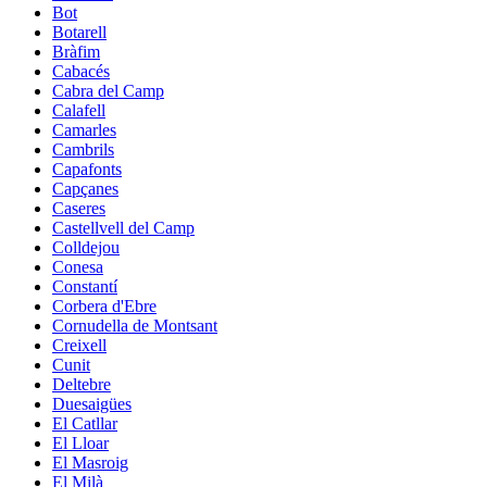
Bot
Botarell
Bràfim
Cabacés
Cabra del Camp
Calafell
Camarles
Cambrils
Capafonts
Capçanes
Caseres
Castellvell del Camp
Colldejou
Conesa
Constantí
Corbera d'Ebre
Cornudella de Montsant
Creixell
Cunit
Deltebre
Duesaigües
El Catllar
El Lloar
El Masroig
El Milà