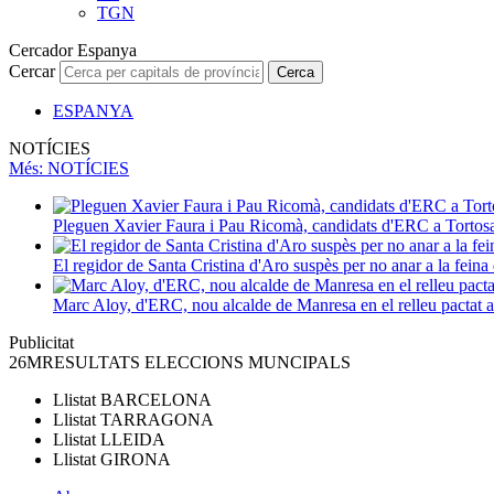
TGN
Cercador Espanya
Cercar
Cerca
ESPANYA
NOTÍCIES
Més
: NOTÍCIES
Pleguen Xavier Faura i Pau Ricomà, candidats d'ERC a Tortos
El regidor de Santa Cristina d'Aro suspès per no anar a la feina 
Marc Aloy, d'ERC, nou alcalde de Manresa en el relleu pactat
Publicitat
26M
RESULTATS ELECCIONS MUNCIPALS
Llistat
BARCELONA
Llistat
TARRAGONA
Llistat
LLEIDA
Llistat
GIRONA