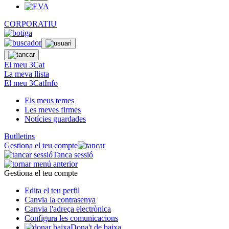
CORPORATIU
El meu 3Cat
La meva llista
El meu 3CatInfo
Els meus temes
Les meves firmes
Notícies guardades
Butlletins
Gestiona el teu compte
Tanca sessió
Gestiona el teu compte
Edita el teu perfil
Canvia la contrasenya
Canvia l'adreça electrònica
Configura les comunicacions
Dona't de baixa