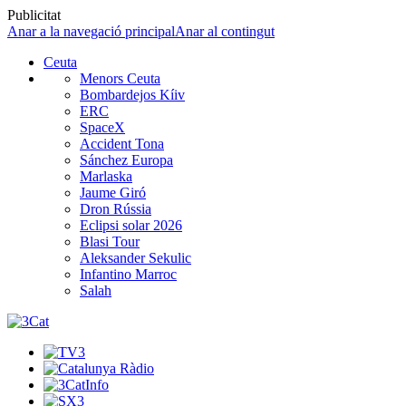
Publicitat
Anar a la navegació principal
Anar al contingut
Ceuta
Menors Ceuta
Bombardejos Kíiv
ERC
SpaceX
Accident Tona
Sánchez Europa
Marlaska
Jaume Giró
Dron Rússia
Eclipsi solar 2026
Blasi Tour
Aleksander Sekulic
Infantino Marroc
Salah