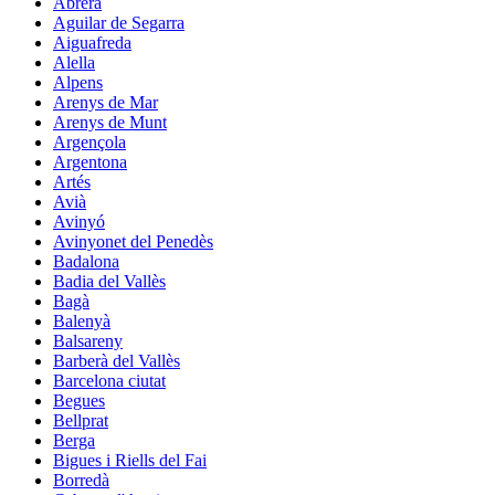
Abrera
Aguilar de Segarra
Aiguafreda
Alella
Alpens
Arenys de Mar
Arenys de Munt
Argençola
Argentona
Artés
Avià
Avinyó
Avinyonet del Penedès
Badalona
Badia del Vallès
Bagà
Balenyà
Balsareny
Barberà del Vallès
Barcelona ciutat
Begues
Bellprat
Berga
Bigues i Riells del Fai
Borredà