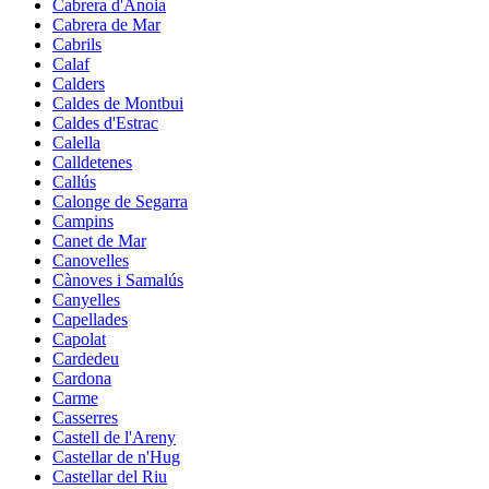
Cabrera d'Anoia
Cabrera de Mar
Cabrils
Calaf
Calders
Caldes de Montbui
Caldes d'Estrac
Calella
Calldetenes
Callús
Calonge de Segarra
Campins
Canet de Mar
Canovelles
Cànoves i Samalús
Canyelles
Capellades
Capolat
Cardedeu
Cardona
Carme
Casserres
Castell de l'Areny
Castellar de n'Hug
Castellar del Riu