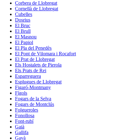
Corbera de Llobregat
Cornellà de Llobregat
Cubelles
Dosrius
El Bruc
El Brull
El Masnou
El Papiol
El Pla del Penedès
El Pont de Vilomara i Rocafort
El Prat de Llobregat
Els Hostalets de Pierola
Els Prats de Rei
Esparreguera
Esplugues de Llobregat
Figaró-Montmany
Fígols
Fogars de la Selva
Fogars de Montclús
Folgueroles
Fonollosa
Font-rubí
Gaià
Gallifa
Gavà