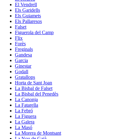
El Vendrell
Els Garidells
Els Guiamets
Els Pallaresos
Falset
Figuerola del Camp
Flix
Forès
Freginals
Gandesa
Garcia
Ginestar
Godall
Gratallops
Horta de Sant Joan
La Bisbal de Falset
La Bisbal del Penedès
La Canonja
La Fatarella
La Febró
La Figuera
La Galera
La Masó
La Morera de Montsant
La Nou de Gaià