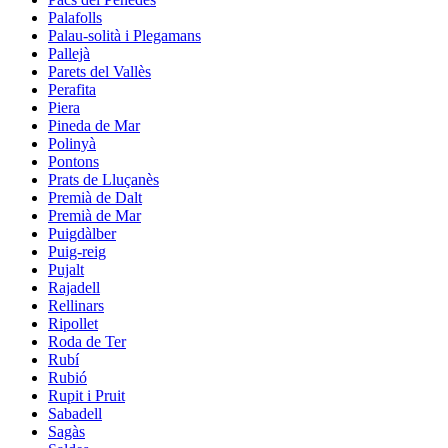
Palafolls
Palau-solità i Plegamans
Pallejà
Parets del Vallès
Perafita
Piera
Pineda de Mar
Polinyà
Pontons
Prats de Lluçanès
Premià de Dalt
Premià de Mar
Puigdàlber
Puig-reig
Pujalt
Rajadell
Rellinars
Ripollet
Roda de Ter
Rubí
Rubió
Rupit i Pruit
Sabadell
Sagàs