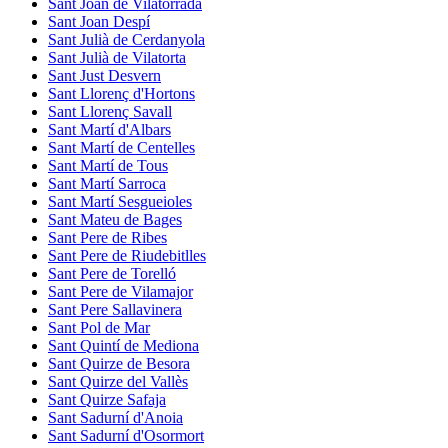
Sant Joan de Vilatorrada
Sant Joan Despí
Sant Julià de Cerdanyola
Sant Julià de Vilatorta
Sant Just Desvern
Sant Llorenç d'Hortons
Sant Llorenç Savall
Sant Martí d'Albars
Sant Martí de Centelles
Sant Martí de Tous
Sant Martí Sarroca
Sant Martí Sesgueioles
Sant Mateu de Bages
Sant Pere de Ribes
Sant Pere de Riudebitlles
Sant Pere de Torelló
Sant Pere de Vilamajor
Sant Pere Sallavinera
Sant Pol de Mar
Sant Quintí de Mediona
Sant Quirze de Besora
Sant Quirze del Vallès
Sant Quirze Safaja
Sant Sadurní d'Anoia
Sant Sadurní d'Osormort