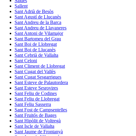
Saldes
Sallent
Sant Adrià de Besòs
Sant Agustí de Lluçanès
Sant Andreu de la Barca
Sant Andreu de Llavaneres
Sant Antoni de Vilamajor
Sant Bartomeu del Grau
Sant Boi de Llobregat
Sant Boi de Lluçanès
Sant Cebrià de Vallalta
Sant Celoni
Sant Climent de Llobregat
Sant Cugat del Vallès
Sant Cugat Sesgarrigues
Sant Esteve de Palautordera
Sant Esteve Sesrovires
Sant Feliu de Codines
Sant Feliu de Llobregat
Sant Feliu Sasserra
Sant Fost de Campsentelles
Sant Fruitós de Bages
Sant Hipòlit de Voltregà
Sant Iscle de Vallalta
Sant Jaume de Frontanyà