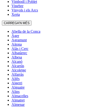
Vimbodí i Poblet
Vinebre
Vinyols i els Arcs
Xerta
CARREGA'N MÉS
Abella de la Conca
Àger
Agramunt
Aitona
Alàs i Cerc
Albatàrrec
Albesa
Alcanó
Alcarràs
Alcoletge
Alfarràs
Alfés
Algerri
Alguaire
Alins
Almacelles
Almatret
Almenar