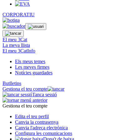
CORPORATIU
El meu 3Cat
La meva llista
El meu 3CatInfo
Els meus temes
Les meves firmes
Notícies guardades
Butlletins
Gestiona el teu compte
Tanca sessió
Gestiona el teu compte
Edita el teu perfil
Canvia la contrasenya
Canvia l'adreça electrònica
Configura les comunicacions
Dona't de baixa