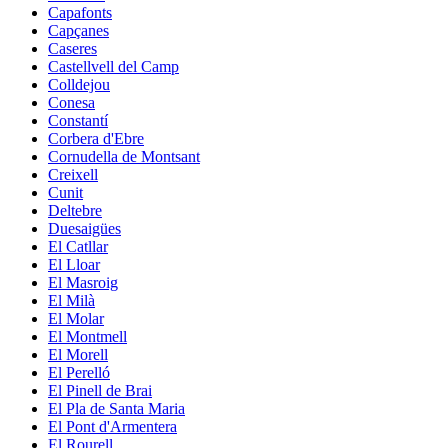
Capafonts
Capçanes
Caseres
Castellvell del Camp
Colldejou
Conesa
Constantí
Corbera d'Ebre
Cornudella de Montsant
Creixell
Cunit
Deltebre
Duesaigües
El Catllar
El Lloar
El Masroig
El Milà
El Molar
El Montmell
El Morell
El Perelló
El Pinell de Brai
El Pla de Santa Maria
El Pont d'Armentera
El Rourell