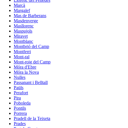
Llorenç del Penedès
Marçà
Margalef
Mas de Barberans
Masdenverge
Masllorenç
Maspujols
Miravet
Montblanc
Montbrió del Camp
Montferri
Mont-ral
Mont-roig del Camp
Móra d'Ebre
Móra la Nova
Nulles
Passanant i Belltall
Paüls
Perafort
Pira
Poboleda
Pontils
Porrera
Pradell de la Teixeta
Prades