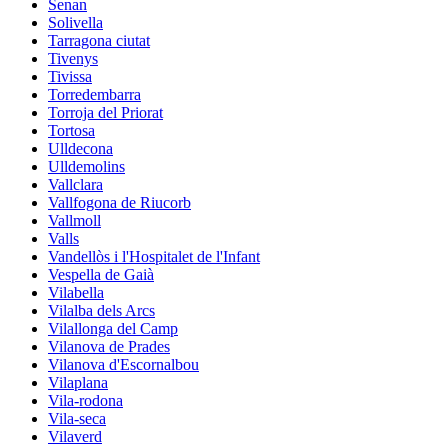
Senan
Solivella
Tarragona ciutat
Tivenys
Tivissa
Torredembarra
Torroja del Priorat
Tortosa
Ulldecona
Ulldemolins
Vallclara
Vallfogona de Riucorb
Vallmoll
Valls
Vandellòs i l'Hospitalet de l'Infant
Vespella de Gaià
Vilabella
Vilalba dels Arcs
Vilallonga del Camp
Vilanova de Prades
Vilanova d'Escornalbou
Vilaplana
Vila-rodona
Vila-seca
Vilaverd