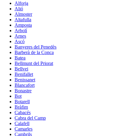
Alforja
Alió
Almoster
Altafulla
Amposta
Arbolí
Arnes
Ascó
Banyeres del Penedès
Barberà de la Conca
Batea
Bellmunt del Priorat
Bellvei
Benifallet
Benissanet
Blancafort
Bonastre
Bot
Botarell
Bràfim
Cabacés
Cabra del Camp
Calafell
Camarles
Cambrils