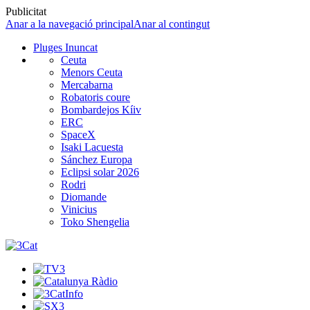
Publicitat
Anar a la navegació principal
Anar al contingut
Pluges Inuncat
Ceuta
Menors Ceuta
Mercabarna
Robatoris coure
Bombardejos Kíiv
ERC
SpaceX
Isaki Lacuesta
Sánchez Europa
Eclipsi solar 2026
Rodri
Diomande
Vinicius
Toko Shengelia