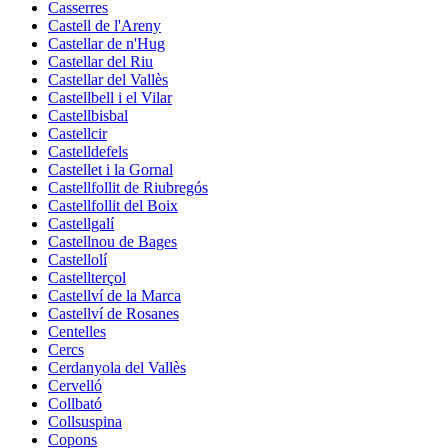
Casserres
Castell de l'Areny
Castellar de n'Hug
Castellar del Riu
Castellar del Vallès
Castellbell i el Vilar
Castellbisbal
Castellcir
Castelldefels
Castellet i la Gornal
Castellfollit de Riubregós
Castellfollit del Boix
Castellgalí
Castellnou de Bages
Castellolí
Castellterçol
Castellví de la Marca
Castellví de Rosanes
Centelles
Cercs
Cerdanyola del Vallès
Cervelló
Collbató
Collsuspina
Copons