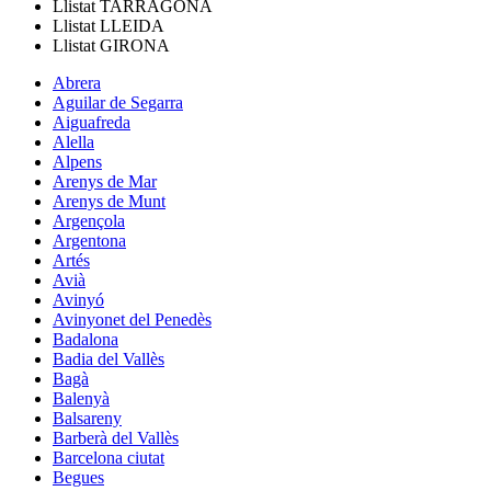
Llistat
TARRAGONA
Llistat
LLEIDA
Llistat
GIRONA
Abrera
Aguilar de Segarra
Aiguafreda
Alella
Alpens
Arenys de Mar
Arenys de Munt
Argençola
Argentona
Artés
Avià
Avinyó
Avinyonet del Penedès
Badalona
Badia del Vallès
Bagà
Balenyà
Balsareny
Barberà del Vallès
Barcelona ciutat
Begues