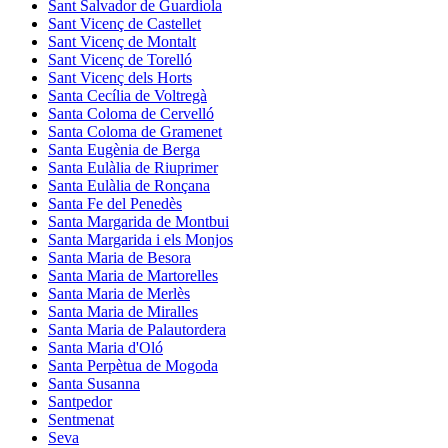
Sant Salvador de Guardiola
Sant Vicenç de Castellet
Sant Vicenç de Montalt
Sant Vicenç de Torelló
Sant Vicenç dels Horts
Santa Cecília de Voltregà
Santa Coloma de Cervelló
Santa Coloma de Gramenet
Santa Eugènia de Berga
Santa Eulàlia de Riuprimer
Santa Eulàlia de Ronçana
Santa Fe del Penedès
Santa Margarida de Montbui
Santa Margarida i els Monjos
Santa Maria de Besora
Santa Maria de Martorelles
Santa Maria de Merlès
Santa Maria de Miralles
Santa Maria de Palautordera
Santa Maria d'Oló
Santa Perpètua de Mogoda
Santa Susanna
Santpedor
Sentmenat
Seva