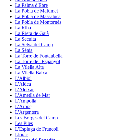
La Palma d'Ebre
La Pobla de Mafumet
La Pobla de Massaluca
La Pobla de Montornès
La Riba
La Riera de Gaià
La Secuita
La Selva del Camp
La Sénia
La Torre de Fontaubella
La Torre de l'Espanyol
La Vilella Alta
La Vilella Baixa
L'Albiol
L'Aldea
L'Aleixar
L'Ametlla de Mar
L'Ampolla
L'Arboç
L'Argentera
Les Borges del Camp
Les Piles
L'Espluga de Francolí
Llorac