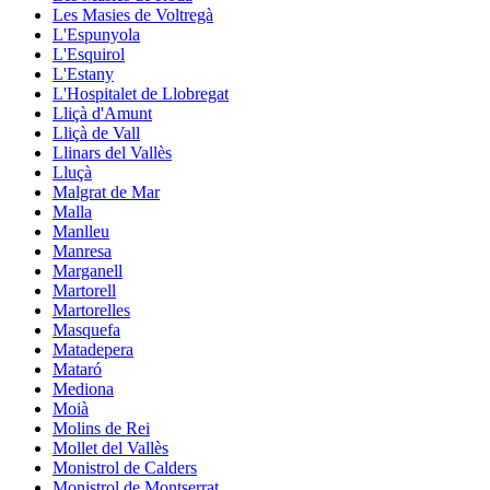
Les Masies de Voltregà
L'Espunyola
L'Esquirol
L'Estany
L'Hospitalet de Llobregat
Lliçà d'Amunt
Lliçà de Vall
Llinars del Vallès
Lluçà
Malgrat de Mar
Malla
Manlleu
Manresa
Marganell
Martorell
Martorelles
Masquefa
Matadepera
Mataró
Mediona
Moià
Molins de Rei
Mollet del Vallès
Monistrol de Calders
Monistrol de Montserrat