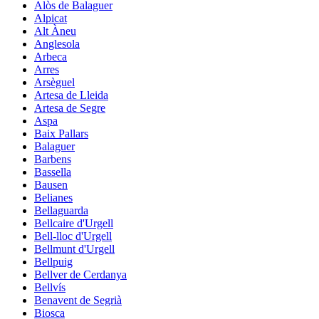
Alòs de Balaguer
Alpicat
Alt Àneu
Anglesola
Arbeca
Arres
Arsèguel
Artesa de Lleida
Artesa de Segre
Aspa
Baix Pallars
Balaguer
Barbens
Bassella
Bausen
Belianes
Bellaguarda
Bellcaire d'Urgell
Bell-lloc d'Urgell
Bellmunt d'Urgell
Bellpuig
Bellver de Cerdanya
Bellvís
Benavent de Segrià
Biosca