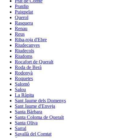
Prat de Comte
Pratdip
Puigpelat
Querol
Rasquera
Renau
Reus
Riba-roja d'Ebre
Riudecanyes
Riudecols
Riudoms
Rocafort de Queralt
Roda de Berà
Rodonyà
Roquetes
Salomó
Salou
La Ràpita
Sant Jaume dels Domenys
Sant Jaume d'Enveja
Santa Bàrbara
Santa Coloma de Queralt
Santa Oliva
Sarral
Savallà del Comtat