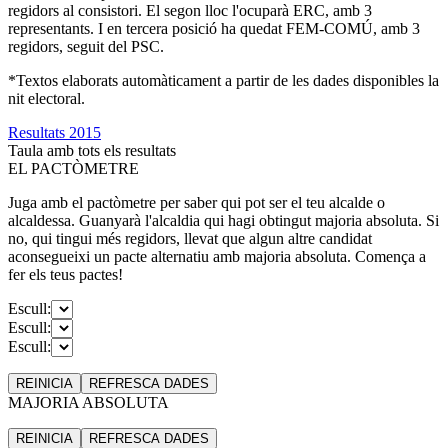
regidors al consistori. El segon lloc l'ocuparà ERC, amb 3
representants. I en tercera posició ha quedat FEM-COMÚ, amb 3
regidors, seguit del PSC.
*Textos elaborats automàticament a partir de les dades disponibles la
nit electoral.
Resultats 2015
Taula amb tots els resultats
EL PACTÒMETRE
Juga amb el pactòmetre per saber qui pot ser el teu alcalde o
alcaldessa. Guanyarà l'alcaldia qui hagi obtingut majoria absoluta. Si
no, qui tingui més regidors, llevat que algun altre candidat
aconsegueixi un pacte alternatiu amb majoria absoluta. Comença a
fer els teus pactes!
Escull:
Escull:
Escull:
REINICIA
REFRESCA
DADES
MAJORIA ABSOLUTA
REINICIA
REFRESCA
DADES