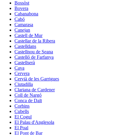
Bossòst
Bovera
Cabanabona
Cabó
Camarasa
Canejan
Castell de Mur
Castellar de la Ribera
Castelldans
Castellnou de Seana
Castelló de Farfanya
Castellserà
Cava
Cervera
Cervià de les Garrigues
Ciutadilla
Clariana de Cardener
Coll de Nargó
Conca de Dalt
Corbins
Cubells
El Cogul
El Palau d'Anglesola
El Poal
El Pont de Bar