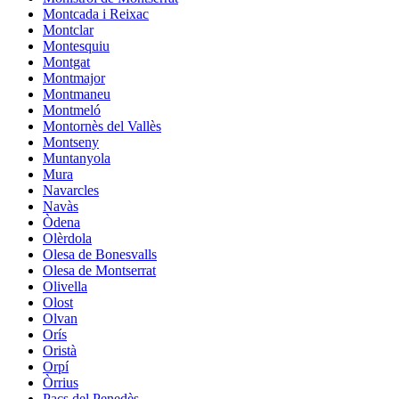
Montcada i Reixac
Montclar
Montesquiu
Montgat
Montmajor
Montmaneu
Montmeló
Montornès del Vallès
Montseny
Muntanyola
Mura
Navarcles
Navàs
Òdena
Olèrdola
Olesa de Bonesvalls
Olesa de Montserrat
Olivella
Olost
Olvan
Orís
Oristà
Orpí
Òrrius
Pacs del Penedès