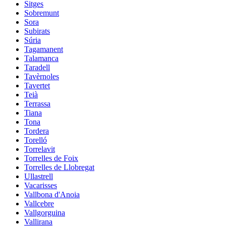
Sitges
Sobremunt
Sora
Subirats
Súria
Tagamanent
Talamanca
Taradell
Tavèrnoles
Tavertet
Teià
Terrassa
Tiana
Tona
Tordera
Torelló
Torrelavit
Torrelles de Foix
Torrelles de Llobregat
Ullastrell
Vacarisses
Vallbona d'Anoia
Vallcebre
Vallgorguina
Vallirana