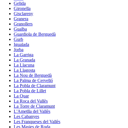
Gelida
Gironella
Gisclareny
Granera
Granollers
Gualba
Guardiola de Berguedà
Gurb
Igualada
Jorba
La Garriga
La Granada
La Llacuna
La Llagosta
La Nou de Berguedà
La Palma de Cervelló
La Pobla de Claramunt
La Pobla de Lillet
La Quar
La Roca del Vallès
La Torre de Claramunt
L'Ametlla del Vallès
Les Cabanyes
Les Franqueses del Vallès
Les Masies de Roda