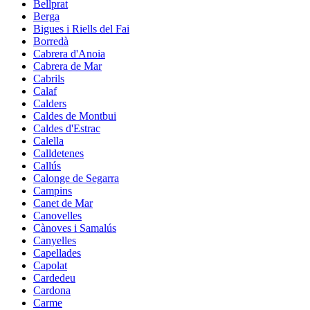
Bellprat
Berga
Bigues i Riells del Fai
Borredà
Cabrera d'Anoia
Cabrera de Mar
Cabrils
Calaf
Calders
Caldes de Montbui
Caldes d'Estrac
Calella
Calldetenes
Callús
Calonge de Segarra
Campins
Canet de Mar
Canovelles
Cànoves i Samalús
Canyelles
Capellades
Capolat
Cardedeu
Cardona
Carme