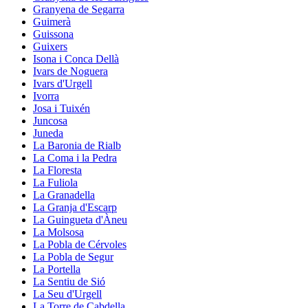
Granyena de Segarra
Guimerà
Guissona
Guixers
Isona i Conca Dellà
Ivars de Noguera
Ivars d'Urgell
Ivorra
Josa i Tuixén
Juncosa
Juneda
La Baronia de Rialb
La Coma i la Pedra
La Floresta
La Fuliola
La Granadella
La Granja d'Escarp
La Guingueta d'Àneu
La Molsosa
La Pobla de Cérvoles
La Pobla de Segur
La Portella
La Sentiu de Sió
La Seu d'Urgell
La Torre de Cabdella