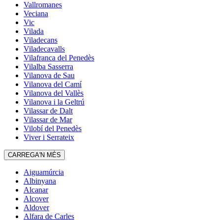
Vallromanes
Veciana
Vic
Vilada
Viladecans
Viladecavalls
Vilafranca del Penedès
Vilalba Sasserra
Vilanova de Sau
Vilanova del Camí
Vilanova del Vallès
Vilanova i la Geltrú
Vilassar de Dalt
Vilassar de Mar
Vilobí del Penedès
Viver i Serrateix
CARREGA'N MÉS
Aiguamúrcia
Albinyana
Alcanar
Alcover
Aldover
Alfara de Carles