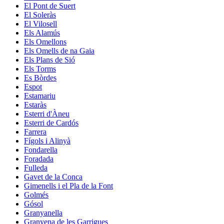
El Pont de Suert
El Soleràs
El Vilosell
Els Alamús
Els Omellons
Els Omells de na Gaia
Els Plans de Sió
Els Torms
Es Bòrdes
Espot
Estamariu
Estaràs
Esterri d'Àneu
Esterri de Cardós
Farrera
Fígols i Alinyà
Fondarella
Foradada
Fulleda
Gavet de la Conca
Gimenells i el Pla de la Font
Golmés
Gósol
Granyanella
Granyena de les Garrigues