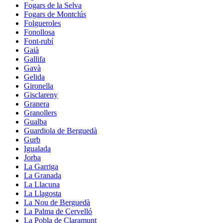
Fogars de la Selva
Fogars de Montclús
Folgueroles
Fonollosa
Font-rubí
Gaià
Gallifa
Gavà
Gelida
Gironella
Gisclareny
Granera
Granollers
Gualba
Guardiola de Berguedà
Gurb
Igualada
Jorba
La Garriga
La Granada
La Llacuna
La Llagosta
La Nou de Berguedà
La Palma de Cervelló
La Pobla de Claramunt