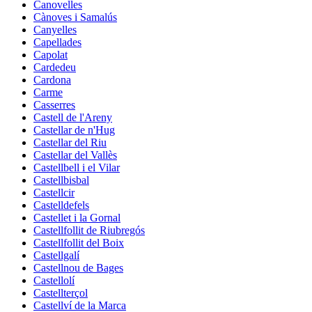
Canovelles
Cànoves i Samalús
Canyelles
Capellades
Capolat
Cardedeu
Cardona
Carme
Casserres
Castell de l'Areny
Castellar de n'Hug
Castellar del Riu
Castellar del Vallès
Castellbell i el Vilar
Castellbisbal
Castellcir
Castelldefels
Castellet i la Gornal
Castellfollit de Riubregós
Castellfollit del Boix
Castellgalí
Castellnou de Bages
Castellolí
Castellterçol
Castellví de la Marca