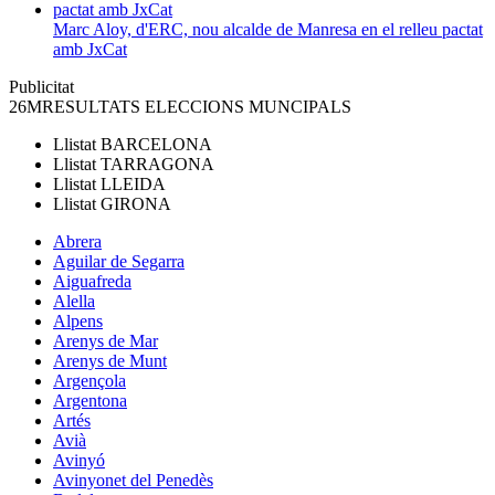
Marc Aloy, d'ERC, nou alcalde de Manresa en el relleu pactat
amb JxCat
Publicitat
26M
RESULTATS ELECCIONS MUNCIPALS
Llistat
BARCELONA
Llistat
TARRAGONA
Llistat
LLEIDA
Llistat
GIRONA
Abrera
Aguilar de Segarra
Aiguafreda
Alella
Alpens
Arenys de Mar
Arenys de Munt
Argençola
Argentona
Artés
Avià
Avinyó
Avinyonet del Penedès