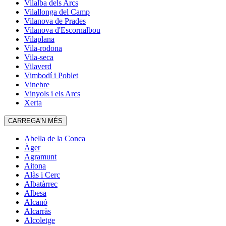
Vilalba dels Arcs
Vilallonga del Camp
Vilanova de Prades
Vilanova d'Escornalbou
Vilaplana
Vila-rodona
Vila-seca
Vilaverd
Vimbodí i Poblet
Vinebre
Vinyols i els Arcs
Xerta
CARREGA'N MÉS
Abella de la Conca
Àger
Agramunt
Aitona
Alàs i Cerc
Albatàrrec
Albesa
Alcanó
Alcarràs
Alcoletge