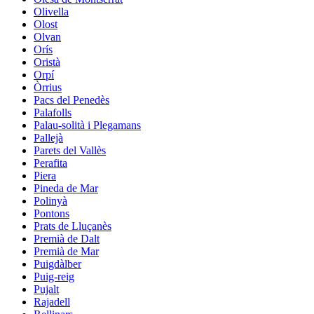
Olivella
Olost
Olvan
Orís
Oristà
Orpí
Òrrius
Pacs del Penedès
Palafolls
Palau-solità i Plegamans
Pallejà
Parets del Vallès
Perafita
Piera
Pineda de Mar
Polinyà
Pontons
Prats de Lluçanès
Premià de Dalt
Premià de Mar
Puigdàlber
Puig-reig
Pujalt
Rajadell