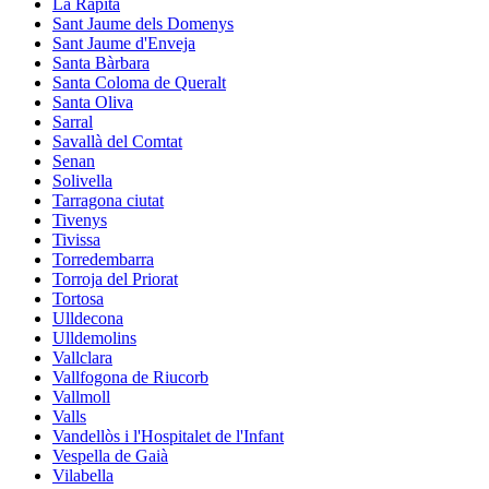
La Ràpita
Sant Jaume dels Domenys
Sant Jaume d'Enveja
Santa Bàrbara
Santa Coloma de Queralt
Santa Oliva
Sarral
Savallà del Comtat
Senan
Solivella
Tarragona ciutat
Tivenys
Tivissa
Torredembarra
Torroja del Priorat
Tortosa
Ulldecona
Ulldemolins
Vallclara
Vallfogona de Riucorb
Vallmoll
Valls
Vandellòs i l'Hospitalet de l'Infant
Vespella de Gaià
Vilabella