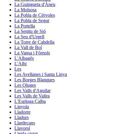
La Guingueta d'Àneu
La Molsosa
La Pobla de Cérvoles
La Pobla de Segur
La Portella
La Sentiu de Sió
La Seu d'Urgell
La Torre de Cabdella
La Vall de Boí
La Vansa i Fórnols
L'Albagés
L'Albi
Les
Les Avellanes i Santa Linya
Les Borges Blanques
Les Oluges
Les Valls d'Aguilar
Les Valls de Valira
L'Espluga Calba
Linyola
Lladorre
Lladurs
Llardecans
Llavorsí
Lleida ciutat