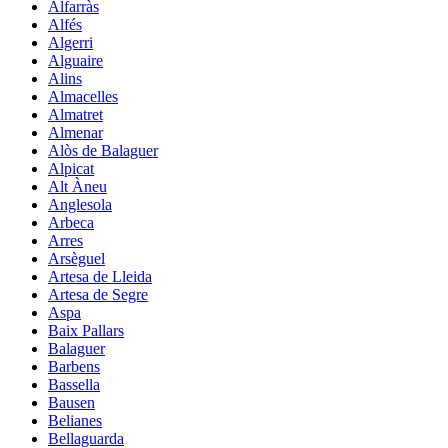
Alfarràs
Alfés
Algerri
Alguaire
Alins
Almacelles
Almatret
Almenar
Alòs de Balaguer
Alpicat
Alt Àneu
Anglesola
Arbeca
Arres
Arsèguel
Artesa de Lleida
Artesa de Segre
Aspa
Baix Pallars
Balaguer
Barbens
Bassella
Bausen
Belianes
Bellaguarda