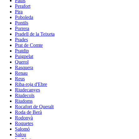
Paüls
Perafort
Pira
Poboleda
Pontils
Porrera
Pradell de la Teixeta
Prades
Prat de Comte
Pratdip
Puigpelat
Querol
Rasquera
Renau
Reus
Riba-roja d'Ebre
Riudecanyes
Riudecols
Riudoms
Rocafort de Queralt
Roda de Berà
Rodonyà
Roquetes
Salomó
Salou