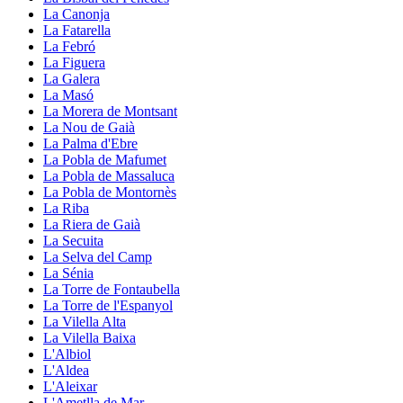
La Canonja
La Fatarella
La Febró
La Figuera
La Galera
La Masó
La Morera de Montsant
La Nou de Gaià
La Palma d'Ebre
La Pobla de Mafumet
La Pobla de Massaluca
La Pobla de Montornès
La Riba
La Riera de Gaià
La Secuita
La Selva del Camp
La Sénia
La Torre de Fontaubella
La Torre de l'Espanyol
La Vilella Alta
La Vilella Baixa
L'Albiol
L'Aldea
L'Aleixar
L'Ametlla de Mar