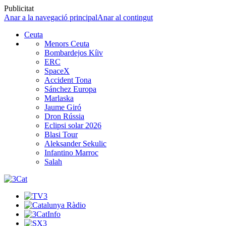
Publicitat
Anar a la navegació principal
Anar al contingut
Ceuta
Menors Ceuta
Bombardejos Kíiv
ERC
SpaceX
Accident Tona
Sánchez Europa
Marlaska
Jaume Giró
Dron Rússia
Eclipsi solar 2026
Blasi Tour
Aleksander Sekulic
Infantino Marroc
Salah