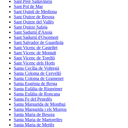
Sant Pere Sallavinera
Sant Pol de Mar
Sant Quintí de Mediona
Sant Quirze de Besora
Sant Quirze del Vallès
Sant Quirze Safaja
Sant Sadurní d'Anoia
Sant Sadurní d'Osormort
Sant Salvador de Guardiola
Sant Vicenç de Castellet
Sant Vicenç de Montalt
Sant Vicenç de Torelló
Sant Vicenç dels Horts
Santa Cecília de Voltregà
Santa Coloma de Cervelló
Santa Coloma de Gramenet
Santa Eugènia de Berga
Santa Eulàlia de Riuprimer
Santa Eulàlia de Ronçana
Santa Fe del Penedès
Santa Margarida de Montbui
Santa Margarida i els Monjos
Santa Maria de Besora
Santa Maria de Martorelles
Santa Maria de Merlès