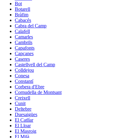
Bot
Botarell
Bràfim
Cabacés
Cabra del Camp
Calafell
Camarles
Cambrils
Capafonts
Capçanes
Caseres
Castellvell del Camp
Colldejou
Conesa
Constantí
Corbera d'Ebre
Cornudella de Montsant
Creixell
Cunit
Deltebre
Duesaigües
El Catllar
El Lloar
El Masroig
El Milà