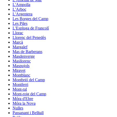
L'Ampolla
L'Arboç
L'Argentera
Les Borges del Camp
Les Piles
L'Espluga de Francolí
Llorac
Llorenç del Penedès
Marçà
Margalef
Mas de Barberans
Masdenverge
Masllorenç
Maspujols
Miravet
Montblanc
Montbrió del Camp
Montferri
Mont-ral
Mont-roig del Camp
Móra d'Ebre
Móra la Nova
Nulles
Passanant i Belltall