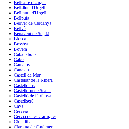
Bellcaire d'Urgell
Bell-lloc d'Urgell
Bellmunt d'Urgell
Bellpuig
Bellver de Cerdanya
Bellvís
Benavent de Segrià
Biosca
Bossòst
Bovera
Cabanabona
Cabó
Camarasa
Canejan
Castell de Mur
Castellar de la Ribera
Castelldans
Castellnou de Seana
Castelló de Farfanya
Castellserà
Cava
Cervera
Cervià de les Garrigues
Ciutadilla
Clariana de Cardener