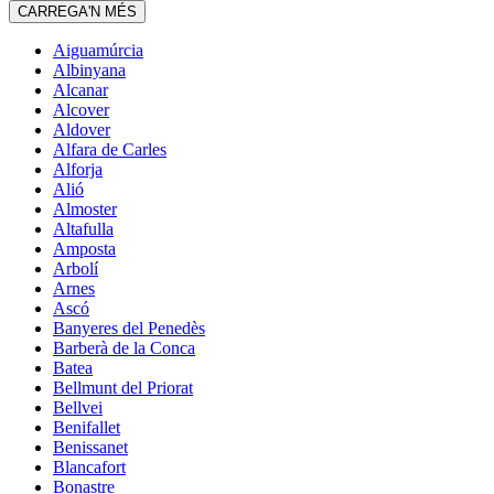
CARREGA'N MÉS
Aiguamúrcia
Albinyana
Alcanar
Alcover
Aldover
Alfara de Carles
Alforja
Alió
Almoster
Altafulla
Amposta
Arbolí
Arnes
Ascó
Banyeres del Penedès
Barberà de la Conca
Batea
Bellmunt del Priorat
Bellvei
Benifallet
Benissanet
Blancafort
Bonastre