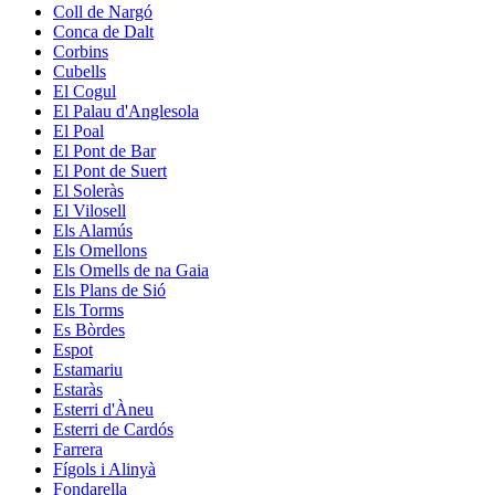
Coll de Nargó
Conca de Dalt
Corbins
Cubells
El Cogul
El Palau d'Anglesola
El Poal
El Pont de Bar
El Pont de Suert
El Soleràs
El Vilosell
Els Alamús
Els Omellons
Els Omells de na Gaia
Els Plans de Sió
Els Torms
Es Bòrdes
Espot
Estamariu
Estaràs
Esterri d'Àneu
Esterri de Cardós
Farrera
Fígols i Alinyà
Fondarella