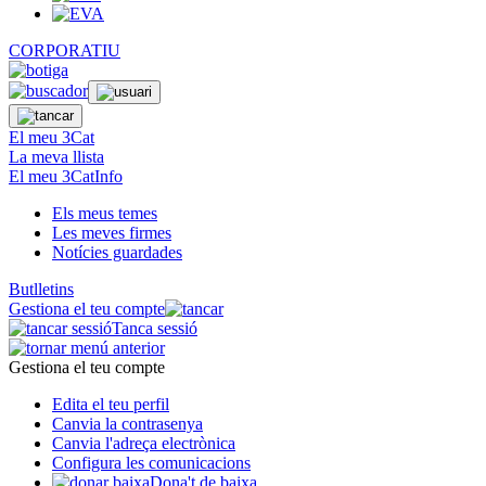
CORPORATIU
El meu 3Cat
La meva llista
El meu 3CatInfo
Els meus temes
Les meves firmes
Notícies guardades
Butlletins
Gestiona el teu compte
Tanca sessió
Gestiona el teu compte
Edita el teu perfil
Canvia la contrasenya
Canvia l'adreça electrònica
Configura les comunicacions
Dona't de baixa