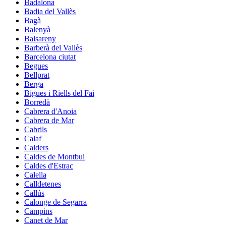
Badalona
Badia del Vallès
Bagà
Balenyà
Balsareny
Barberà del Vallès
Barcelona ciutat
Begues
Bellprat
Berga
Bigues i Riells del Fai
Borredà
Cabrera d'Anoia
Cabrera de Mar
Cabrils
Calaf
Calders
Caldes de Montbui
Caldes d'Estrac
Calella
Calldetenes
Callús
Calonge de Segarra
Campins
Canet de Mar