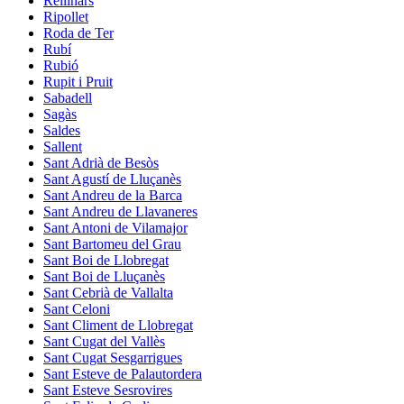
Rellinars
Ripollet
Roda de Ter
Rubí
Rubió
Rupit i Pruit
Sabadell
Sagàs
Saldes
Sallent
Sant Adrià de Besòs
Sant Agustí de Lluçanès
Sant Andreu de la Barca
Sant Andreu de Llavaneres
Sant Antoni de Vilamajor
Sant Bartomeu del Grau
Sant Boi de Llobregat
Sant Boi de Lluçanès
Sant Cebrià de Vallalta
Sant Celoni
Sant Climent de Llobregat
Sant Cugat del Vallès
Sant Cugat Sesgarrigues
Sant Esteve de Palautordera
Sant Esteve Sesrovires