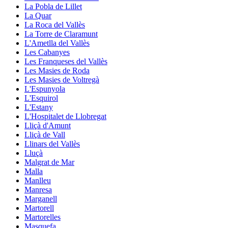
La Pobla de Lillet
La Quar
La Roca del Vallès
La Torre de Claramunt
L'Ametlla del Vallès
Les Cabanyes
Les Franqueses del Vallès
Les Masies de Roda
Les Masies de Voltregà
L'Espunyola
L'Esquirol
L'Estany
L'Hospitalet de Llobregat
Lliçà d'Amunt
Lliçà de Vall
Llinars del Vallès
Lluçà
Malgrat de Mar
Malla
Manlleu
Manresa
Marganell
Martorell
Martorelles
Masquefa