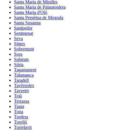
Santa Maria de Miralles
Santa Maria de Palautordera
Santa Maria d'Oló
Santa Perpètua de Mogoda
Santa Susanna
Santpedor
Sentmenat
Seva
Sitges
Sobremunt
Sora
Subirats
Súria
Tagamanent
Talamanca
Taradell
Tavèrnoles
Tavertet
Teià
Terrassa
Tiana
Tona
Tordera
Torelló
Torrelavit