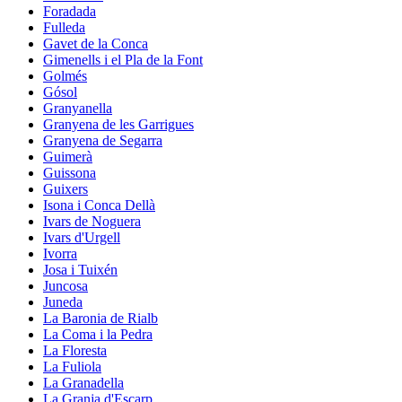
Foradada
Fulleda
Gavet de la Conca
Gimenells i el Pla de la Font
Golmés
Gósol
Granyanella
Granyena de les Garrigues
Granyena de Segarra
Guimerà
Guissona
Guixers
Isona i Conca Dellà
Ivars de Noguera
Ivars d'Urgell
Ivorra
Josa i Tuixén
Juncosa
Juneda
La Baronia de Rialb
La Coma i la Pedra
La Floresta
La Fuliola
La Granadella
La Granja d'Escarp