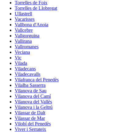
Torrelles de Foix
Torrelles de Llobregat
Ullastrell
Vacarisses
Vallbona d'Anoia
Vallcebre
Vallgorguina
Vallirana
Vallromanes
Veciana
Vic
Vilada
Viladecans
Viladecavalls
Vilafranca del Penedès
Vilalba Sasserra
Vilanova de Sau
Vilanova del Camí
Vilanova del Vallès
Vilanova i la Geltrú
Vilassar de Dalt
Vilassar de Mar
Vilobí del Penedès
Viver i Serrateix