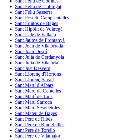
Sant Feliu de Codines
Sant Feliu de Llobregat
Sant Feliu Sasserra
Sant Fost de Campsentelles
Sant Fruitós de Bages
Sant Hipòlit de Voltregà
Sant Iscle de Vallalta
Sant Jaume de Frontanyà
Sant Joan de Vilatorrada
Sant Joan Despí
Sant Julià de Cerdanyola
Sant Julià de Vilatorta
Sant Just Desvern
Sant Llorenç d'Hortons
Sant Llorenç Savall
Sant Martí d'Albars
Sant Martí de Centelles
Sant Martí de Tous
Sant Martí Sarroca
Sant Martí Sesgueioles
Sant Mateu de Bages
Sant Pere de Ribes
Sant Pere de Riudebitlles
Sant Pere de Torelló
Sant Pere de Vilamajor