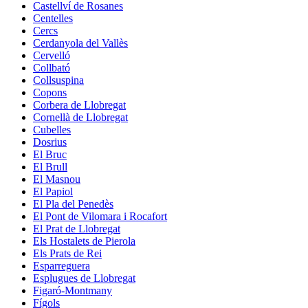
Castellví de Rosanes
Centelles
Cercs
Cerdanyola del Vallès
Cervelló
Collbató
Collsuspina
Copons
Corbera de Llobregat
Cornellà de Llobregat
Cubelles
Dosrius
El Bruc
El Brull
El Masnou
El Papiol
El Pla del Penedès
El Pont de Vilomara i Rocafort
El Prat de Llobregat
Els Hostalets de Pierola
Els Prats de Rei
Esparreguera
Esplugues de Llobregat
Figaró-Montmany
Fígols