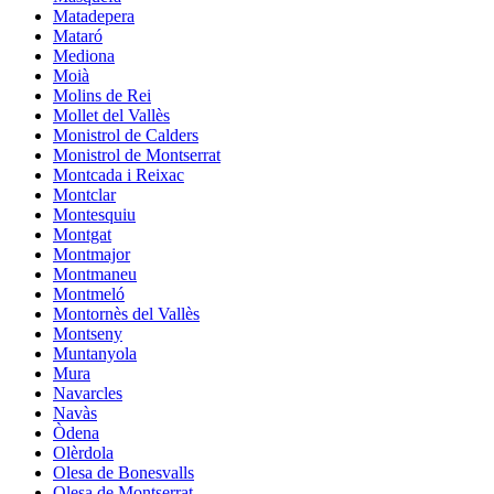
Matadepera
Mataró
Mediona
Moià
Molins de Rei
Mollet del Vallès
Monistrol de Calders
Monistrol de Montserrat
Montcada i Reixac
Montclar
Montesquiu
Montgat
Montmajor
Montmaneu
Montmeló
Montornès del Vallès
Montseny
Muntanyola
Mura
Navarcles
Navàs
Òdena
Olèrdola
Olesa de Bonesvalls
Olesa de Montserrat