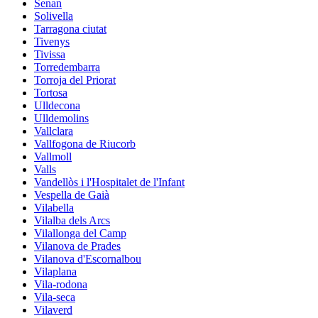
Senan
Solivella
Tarragona ciutat
Tivenys
Tivissa
Torredembarra
Torroja del Priorat
Tortosa
Ulldecona
Ulldemolins
Vallclara
Vallfogona de Riucorb
Vallmoll
Valls
Vandellòs i l'Hospitalet de l'Infant
Vespella de Gaià
Vilabella
Vilalba dels Arcs
Vilallonga del Camp
Vilanova de Prades
Vilanova d'Escornalbou
Vilaplana
Vila-rodona
Vila-seca
Vilaverd