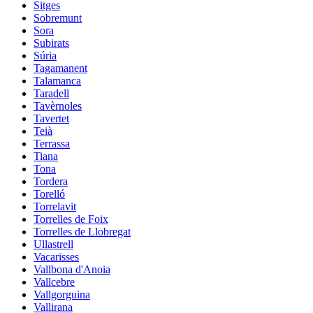
Sitges
Sobremunt
Sora
Subirats
Súria
Tagamanent
Talamanca
Taradell
Tavèrnoles
Tavertet
Teià
Terrassa
Tiana
Tona
Tordera
Torelló
Torrelavit
Torrelles de Foix
Torrelles de Llobregat
Ullastrell
Vacarisses
Vallbona d'Anoia
Vallcebre
Vallgorguina
Vallirana