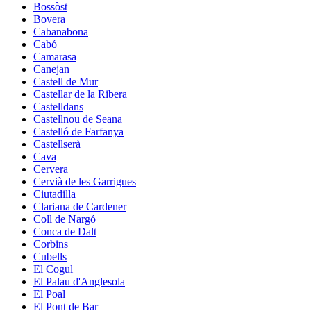
Bossòst
Bovera
Cabanabona
Cabó
Camarasa
Canejan
Castell de Mur
Castellar de la Ribera
Castelldans
Castellnou de Seana
Castelló de Farfanya
Castellserà
Cava
Cervera
Cervià de les Garrigues
Ciutadilla
Clariana de Cardener
Coll de Nargó
Conca de Dalt
Corbins
Cubells
El Cogul
El Palau d'Anglesola
El Poal
El Pont de Bar