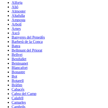
Alforja
Alió
Almoster
Altafulla
Amposta
Arbolí
Arnes
Ascó
Banyeres del Penedès
Barberà de la Conca
Batea
Bellmunt del Priorat
Bellvei
Benifallet
Benissanet
Blancafort
Bonastre
Bot
Botarell
Bràfim
Cabacés
Cabra del Camp
Calafell
Camarles
Cambrils