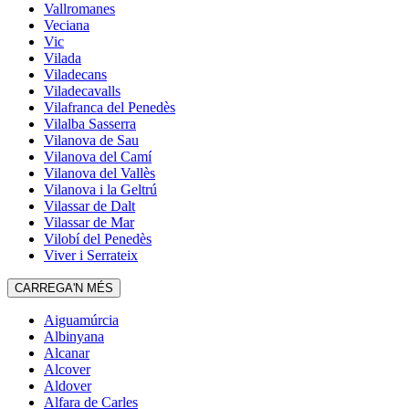
Vallromanes
Veciana
Vic
Vilada
Viladecans
Viladecavalls
Vilafranca del Penedès
Vilalba Sasserra
Vilanova de Sau
Vilanova del Camí
Vilanova del Vallès
Vilanova i la Geltrú
Vilassar de Dalt
Vilassar de Mar
Vilobí del Penedès
Viver i Serrateix
CARREGA'N MÉS
Aiguamúrcia
Albinyana
Alcanar
Alcover
Aldover
Alfara de Carles