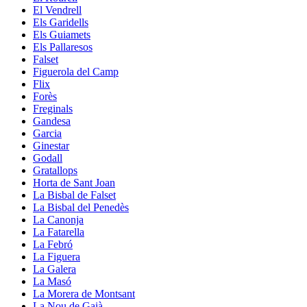
El Vendrell
Els Garidells
Els Guiamets
Els Pallaresos
Falset
Figuerola del Camp
Flix
Forès
Freginals
Gandesa
Garcia
Ginestar
Godall
Gratallops
Horta de Sant Joan
La Bisbal de Falset
La Bisbal del Penedès
La Canonja
La Fatarella
La Febró
La Figuera
La Galera
La Masó
La Morera de Montsant
La Nou de Gaià