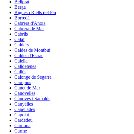
Bellprat
Berga
Bigues i Riells del Fai
Borredà
Cabrera d'Anoia
Cabrera de Mar
Cabrils
Calaf
Calders
Caldes de Montbui
Caldes d'Estrac
Calella
Calldetenes
Callús
Calonge de Segarra
Campins
Canet de Mar
Canovelles
Cànoves i Samalús
Canyelles
Capellades
Capolat
Cardedeu
Cardona
Carme