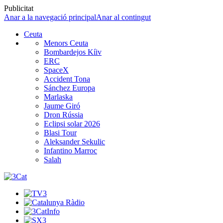
Publicitat
Anar a la navegació principal
Anar al contingut
Ceuta
Menors Ceuta
Bombardejos Kíiv
ERC
SpaceX
Accident Tona
Sánchez Europa
Marlaska
Jaume Giró
Dron Rússia
Eclipsi solar 2026
Blasi Tour
Aleksander Sekulic
Infantino Marroc
Salah