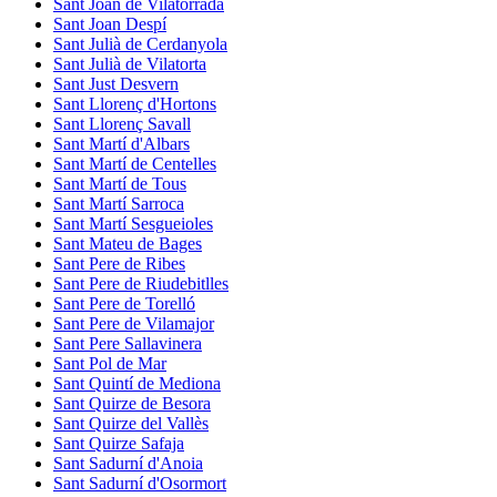
Sant Joan de Vilatorrada
Sant Joan Despí
Sant Julià de Cerdanyola
Sant Julià de Vilatorta
Sant Just Desvern
Sant Llorenç d'Hortons
Sant Llorenç Savall
Sant Martí d'Albars
Sant Martí de Centelles
Sant Martí de Tous
Sant Martí Sarroca
Sant Martí Sesgueioles
Sant Mateu de Bages
Sant Pere de Ribes
Sant Pere de Riudebitlles
Sant Pere de Torelló
Sant Pere de Vilamajor
Sant Pere Sallavinera
Sant Pol de Mar
Sant Quintí de Mediona
Sant Quirze de Besora
Sant Quirze del Vallès
Sant Quirze Safaja
Sant Sadurní d'Anoia
Sant Sadurní d'Osormort