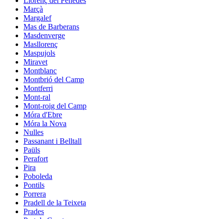
Llorenç del Penedès
Marçà
Margalef
Mas de Barberans
Masdenverge
Masllorenç
Maspujols
Miravet
Montblanc
Montbrió del Camp
Montferri
Mont-ral
Mont-roig del Camp
Móra d'Ebre
Móra la Nova
Nulles
Passanant i Belltall
Paüls
Perafort
Pira
Poboleda
Pontils
Porrera
Pradell de la Teixeta
Prades