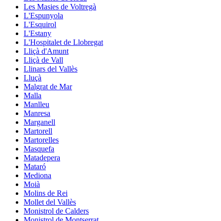
Les Masies de Voltregà
L'Espunyola
L'Esquirol
L'Estany
L'Hospitalet de Llobregat
Lliçà d'Amunt
Lliçà de Vall
Llinars del Vallès
Lluçà
Malgrat de Mar
Malla
Manlleu
Manresa
Marganell
Martorell
Martorelles
Masquefa
Matadepera
Mataró
Mediona
Moià
Molins de Rei
Mollet del Vallès
Monistrol de Calders
Monistrol de Montserrat