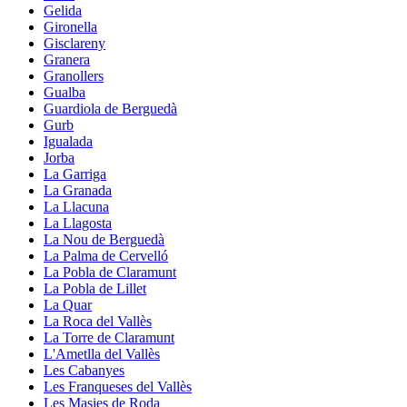
Gelida
Gironella
Gisclareny
Granera
Granollers
Gualba
Guardiola de Berguedà
Gurb
Igualada
Jorba
La Garriga
La Granada
La Llacuna
La Llagosta
La Nou de Berguedà
La Palma de Cervelló
La Pobla de Claramunt
La Pobla de Lillet
La Quar
La Roca del Vallès
La Torre de Claramunt
L'Ametlla del Vallès
Les Cabanyes
Les Franqueses del Vallès
Les Masies de Roda