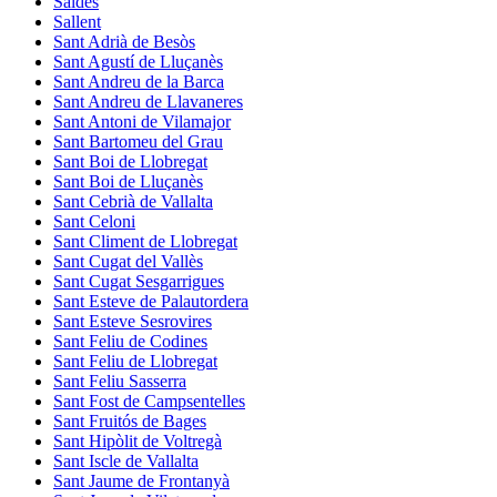
Saldes
Sallent
Sant Adrià de Besòs
Sant Agustí de Lluçanès
Sant Andreu de la Barca
Sant Andreu de Llavaneres
Sant Antoni de Vilamajor
Sant Bartomeu del Grau
Sant Boi de Llobregat
Sant Boi de Lluçanès
Sant Cebrià de Vallalta
Sant Celoni
Sant Climent de Llobregat
Sant Cugat del Vallès
Sant Cugat Sesgarrigues
Sant Esteve de Palautordera
Sant Esteve Sesrovires
Sant Feliu de Codines
Sant Feliu de Llobregat
Sant Feliu Sasserra
Sant Fost de Campsentelles
Sant Fruitós de Bages
Sant Hipòlit de Voltregà
Sant Iscle de Vallalta
Sant Jaume de Frontanyà