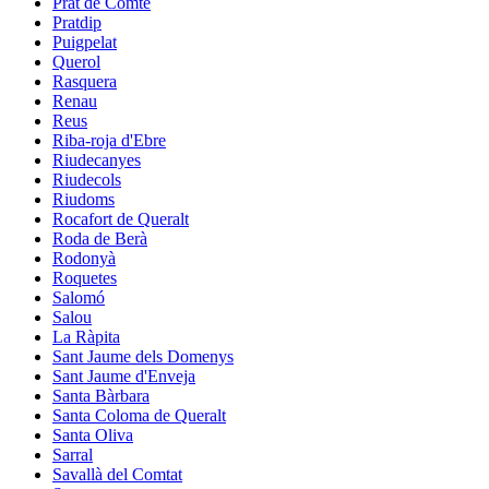
Prat de Comte
Pratdip
Puigpelat
Querol
Rasquera
Renau
Reus
Riba-roja d'Ebre
Riudecanyes
Riudecols
Riudoms
Rocafort de Queralt
Roda de Berà
Rodonyà
Roquetes
Salomó
Salou
La Ràpita
Sant Jaume dels Domenys
Sant Jaume d'Enveja
Santa Bàrbara
Santa Coloma de Queralt
Santa Oliva
Sarral
Savallà del Comtat