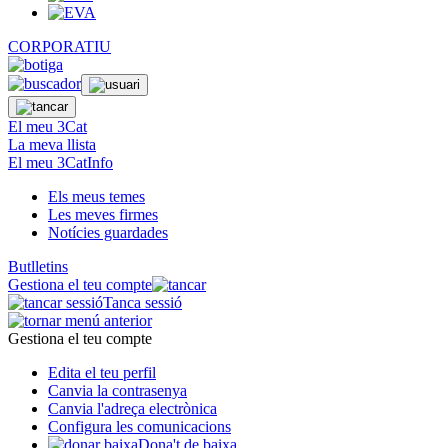
CORPORATIU
El meu 3Cat
La meva llista
El meu 3CatInfo
Els meus temes
Les meves firmes
Notícies guardades
Butlletins
Gestiona el teu compte
Tanca sessió
Gestiona el teu compte
Edita el teu perfil
Canvia la contrasenya
Canvia l'adreça electrònica
Configura les comunicacions
Dona't de baixa