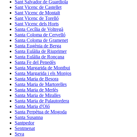
Sant Salvador de Guardiola
Sant Vicenç de Castellet
Sant Vicenç de Montalt
Sant Vicenç de Torelló
Sant Vicenç dels Horts
Santa Cecília de Voltregà
Santa Coloma de Cervelló
Santa Coloma de Gramenet
Santa Eugènia de Berga
Santa Eulàlia de Riuprimer
Santa Eulàlia de Ronçana
Santa Fe del Penedès
Santa Margarida de Montbui
Santa Margarida i els Monjos
Santa Maria de Besora
Santa Maria de Martorelles
Santa Maria de Merlès
Santa Maria de Miralles
Santa Maria de Palautordera
Santa Maria d'Oló
Santa Perpètua de Mogoda
Santa Susanna
Santpedor
Sentmenat
Seva