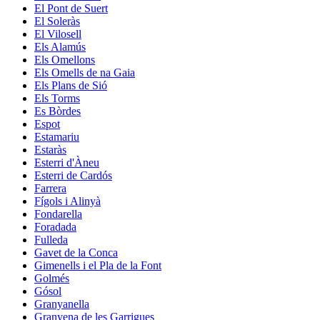
El Pont de Suert
El Soleràs
El Vilosell
Els Alamús
Els Omellons
Els Omells de na Gaia
Els Plans de Sió
Els Torms
Es Bòrdes
Espot
Estamariu
Estaràs
Esterri d'Àneu
Esterri de Cardós
Farrera
Fígols i Alinyà
Fondarella
Foradada
Fulleda
Gavet de la Conca
Gimenells i el Pla de la Font
Golmés
Gósol
Granyanella
Granyena de les Garrigues