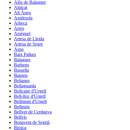
Alòs de Balaguer
Alpicat
Alt Àneu
Anglesola
Arbeca
Arres
Arsèguel
Artesa de Lleida
Artesa de Segre
Aspa
Baix Pallars
Balaguer
Barbens
Bassella
Bausen
Belianes
Bellaguarda
Bellcaire d'Urgell
Bell-lloc d'Urgell
Bellmunt d'Urgell
Bellpuig
Bellver de Cerdanya
Bellvís
Benavent de Segrià
Biosca