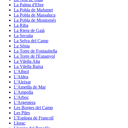
La Palma d'Ebre
La Pobla de Mafumet
La Pobla de Massaluca
La Pobla de Montornès
La Riba
La Riera de Gaià
La Secuita
La Selva del Camp
La Sénia
La Torre de Fontaubella
La Torre de l'Espanyol
La Vilella Alta
La Vilella Baixa
L'Albiol
L'Aldea
L'Aleixar
L'Ametlla de Mar
L'Ampolla
L'Arboç
L'Argentera
Les Borges del Camp
Les Piles
L'Espluga de Francolí
Llorac