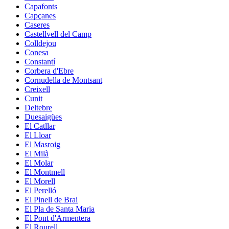
Capafonts
Capçanes
Caseres
Castellvell del Camp
Colldejou
Conesa
Constantí
Corbera d'Ebre
Cornudella de Montsant
Creixell
Cunit
Deltebre
Duesaigües
El Catllar
El Lloar
El Masroig
El Milà
El Molar
El Montmell
El Morell
El Perelló
El Pinell de Brai
El Pla de Santa Maria
El Pont d'Armentera
El Rourell