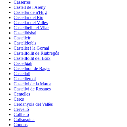
Casserres
Castell de l'Areny
Castellar de n'Hug
Castellar del Riu
Castellar del Vallès
Castellbell i el Vilar
Castellbisbal
Castellcir
Castelldefels
Castellet i la Gornal
Castellfollit de Riubregós
Castellfollit del Boix
Castellgalí
Castellnou de Bages
Castellolí
Castellterçol
Castellví de la Marca
Castellví de Rosanes
Centelles
Cercs
Cerdanyola del Vallès
Cervelló
Collbató
Collsuspina
Copons