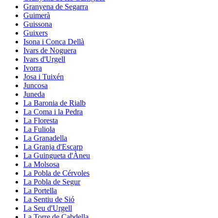
Granyena de Segarra
Guimerà
Guissona
Guixers
Isona i Conca Dellà
Ivars de Noguera
Ivars d'Urgell
Ivorra
Josa i Tuixén
Juncosa
Juneda
La Baronia de Rialb
La Coma i la Pedra
La Floresta
La Fuliola
La Granadella
La Granja d'Escarp
La Guingueta d'Àneu
La Molsosa
La Pobla de Cérvoles
La Pobla de Segur
La Portella
La Sentiu de Sió
La Seu d'Urgell
La Torre de Cabdella