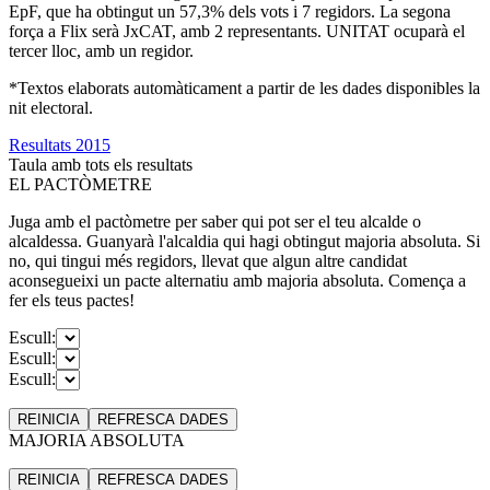
EpF, que ha obtingut un 57,3% dels vots i 7 regidors. La segona
força a Flix serà JxCAT, amb 2 representants. UNITAT ocuparà el
tercer lloc, amb un regidor.
*Textos elaborats automàticament a partir de les dades disponibles la
nit electoral.
Resultats 2015
Taula amb tots els resultats
EL PACTÒMETRE
Juga amb el pactòmetre per saber qui pot ser el teu alcalde o
alcaldessa. Guanyarà l'alcaldia qui hagi obtingut majoria absoluta. Si
no, qui tingui més regidors, llevat que algun altre candidat
aconsegueixi un pacte alternatiu amb majoria absoluta. Comença a
fer els teus pactes!
Escull:
Escull:
Escull:
REINICIA
REFRESCA
DADES
MAJORIA ABSOLUTA
REINICIA
REFRESCA
DADES