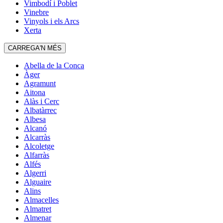
Vimbodí i Poblet
Vinebre
Vinyols i els Arcs
Xerta
CARREGA'N MÉS
Abella de la Conca
Àger
Agramunt
Aitona
Alàs i Cerc
Albatàrrec
Albesa
Alcanó
Alcarràs
Alcoletge
Alfarràs
Alfés
Algerri
Alguaire
Alins
Almacelles
Almatret
Almenar