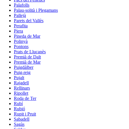
Palafolls
Palau-solità i Plegamans
Pallejà
Parets del Vallès
Perafita
Piera
Pineda de Mar
Polinyà
Pontons
Prats de Lluçanès
Premià de Dalt
Premià de Mar
Puigdàlber
Puig-reig
Pujalt
Rajadell
Rellinars
Ripollet
Roda de Ter
Rubí
Rubió
Rupit i Pruit
Sabadell
Sagàs