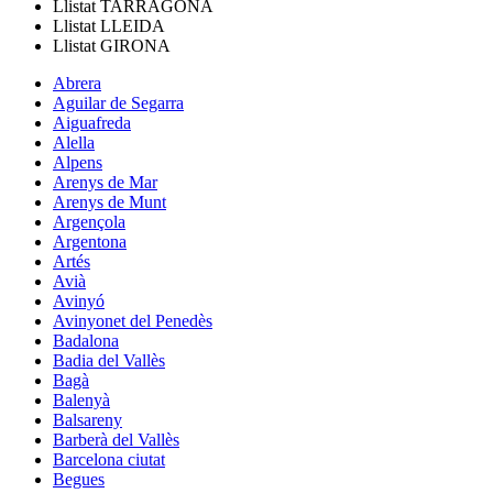
Llistat
TARRAGONA
Llistat
LLEIDA
Llistat
GIRONA
Abrera
Aguilar de Segarra
Aiguafreda
Alella
Alpens
Arenys de Mar
Arenys de Munt
Argençola
Argentona
Artés
Avià
Avinyó
Avinyonet del Penedès
Badalona
Badia del Vallès
Bagà
Balenyà
Balsareny
Barberà del Vallès
Barcelona ciutat
Begues