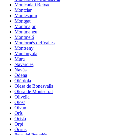
Montcada i Reixac
Montclar
Montesquiu
Montgat
Montmajor
Montmaneu
Montmeló
Montornès del Vallès
Montseny
Muntanyola
Mura
Navarcles
Navàs
Òdena
Olèrdola
Olesa de Bonesvalls
Olesa de Montserrat
Olivella
Olost
Olvan
Orís
Oristà
Orpí
Òrrius
Pacs del Penedès