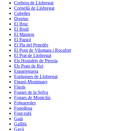
Corbera de Llobregat
Cornellà de Llobregat
Cubelles
Dosrius
El Bruc
El Brull
El Masnou
El Papiol
El Pla del Penedès
El Pont de Vilomara i Rocafort
El Prat de Llobregat
Els Hostalets de Pierola
Els Prats de Rei
Esparreguera
Esplugues de Llobregat
Figaró-Montmany
Fígols
Fogars de la Selva
Fogars de Montclús
Folgueroles
Fonollosa
Font-rubí
Gaià
Gallifa
Gavà