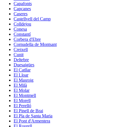
Capafonts
Capçanes
Caseres
Castellvell del Camp
Colldejou
Conesa
Constantí
Corbera d'Ebre
Cornudella de Montsant
Creixell
Cunit
Deltebre
Duesaigües
El Catllar
El Lloar
El Masroig
El Milà
El Molar
El Montmell
El Morell
El Perelló
El Pinell de Brai
El Pla de Santa Maria
El Pont d'Armentera
El Rourell