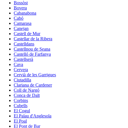
Bossòst
Bovera
Cabanabona
Cabó
Camarasa
Canejan
Castell de Mur
Castellar de la Ribera
Castelldans
Castellnou de Seana
Castelló de Farfanya
Castellserà
Cava
Cervera
Cervià de les Garrigues
Ciutadilla
Clariana de Cardener
Coll de Nargó
Conca de Dalt
Corbins
Cubells
El Cogul
El Palau d'Anglesola
El Poal
El Pont de Bar