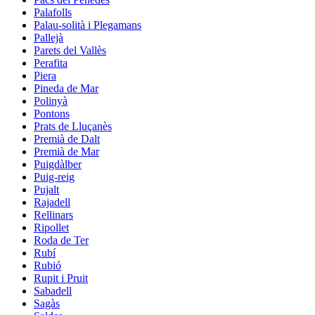
Palafolls
Palau-solità i Plegamans
Pallejà
Parets del Vallès
Perafita
Piera
Pineda de Mar
Polinyà
Pontons
Prats de Lluçanès
Premià de Dalt
Premià de Mar
Puigdàlber
Puig-reig
Pujalt
Rajadell
Rellinars
Ripollet
Roda de Ter
Rubí
Rubió
Rupit i Pruit
Sabadell
Sagàs