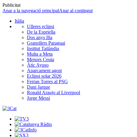
Publicitat
Anar a la navegació principal
Anar al contingut
Itàlia
Ulleres eclipsi
De la Espriella
Dos anys Illa
Granollers Paraguai
Institut Tailàndia
Multa a Meta
Menors Ceuta
Àtic Ayuso
Aparcament agost
Eclipsi solar 2026
Ferran Torres al PSG
Dani Jarque
Ronald Araujo al Liverpool
Jorge Messi