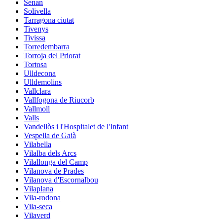
Senan
Solivella
Tarragona ciutat
Tivenys
Tivissa
Torredembarra
Torroja del Priorat
Tortosa
Ulldecona
Ulldemolins
Vallclara
Vallfogona de Riucorb
Vallmoll
Valls
Vandellòs i l'Hospitalet de l'Infant
Vespella de Gaià
Vilabella
Vilalba dels Arcs
Vilallonga del Camp
Vilanova de Prades
Vilanova d'Escornalbou
Vilaplana
Vila-rodona
Vila-seca
Vilaverd