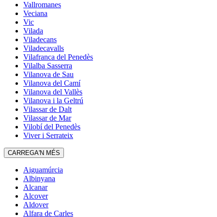
Vallromanes
Veciana
Vic
Vilada
Viladecans
Viladecavalls
Vilafranca del Penedès
Vilalba Sasserra
Vilanova de Sau
Vilanova del Camí
Vilanova del Vallès
Vilanova i la Geltrú
Vilassar de Dalt
Vilassar de Mar
Vilobí del Penedès
Viver i Serrateix
CARREGA'N MÉS
Aiguamúrcia
Albinyana
Alcanar
Alcover
Aldover
Alfara de Carles