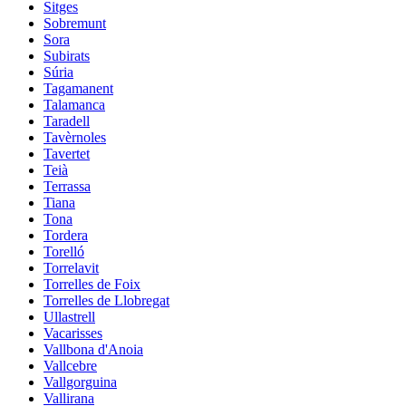
Sitges
Sobremunt
Sora
Subirats
Súria
Tagamanent
Talamanca
Taradell
Tavèrnoles
Tavertet
Teià
Terrassa
Tiana
Tona
Tordera
Torelló
Torrelavit
Torrelles de Foix
Torrelles de Llobregat
Ullastrell
Vacarisses
Vallbona d'Anoia
Vallcebre
Vallgorguina
Vallirana