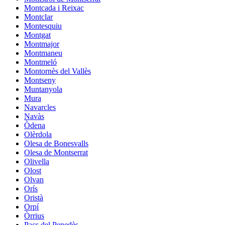
Montcada i Reixac
Montclar
Montesquiu
Montgat
Montmajor
Montmaneu
Montmeló
Montornès del Vallès
Montseny
Muntanyola
Mura
Navarcles
Navàs
Òdena
Olèrdola
Olesa de Bonesvalls
Olesa de Montserrat
Olivella
Olost
Olvan
Orís
Oristà
Orpí
Òrrius
Pacs del Penedès