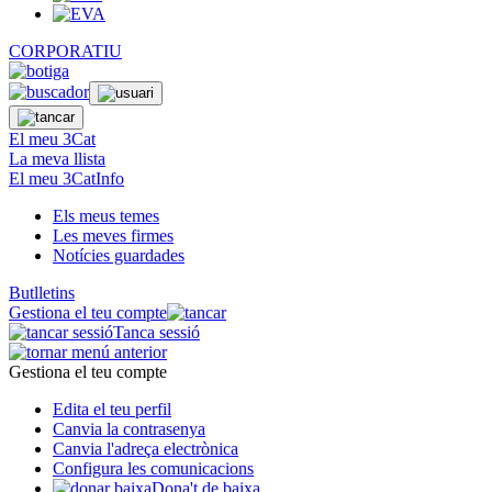
CORPORATIU
El meu 3Cat
La meva llista
El meu 3CatInfo
Els meus temes
Les meves firmes
Notícies guardades
Butlletins
Gestiona el teu compte
Tanca sessió
Gestiona el teu compte
Edita el teu perfil
Canvia la contrasenya
Canvia l'adreça electrònica
Configura les comunicacions
Dona't de baixa