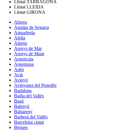
Llistat
TARRAGONA
Llistat
LLEIDA
Llistat
GIRONA
Abrera
Aguilar de Segarra
Aiguafreda
Alella
Alpens
Arenys de Mar
Arenys de Munt
Argençola
Argentona
Artés
Avià
Avinyó
Avinyonet del Penedès
Badalona
Badia del Vallès
Bagà
Balenyà
Balsareny
Barberà del Vallès
Barcelona ciutat
Begues