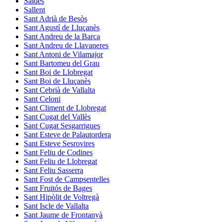
Saldes
Sallent
Sant Adrià de Besòs
Sant Agustí de Lluçanès
Sant Andreu de la Barca
Sant Andreu de Llavaneres
Sant Antoni de Vilamajor
Sant Bartomeu del Grau
Sant Boi de Llobregat
Sant Boi de Lluçanès
Sant Cebrià de Vallalta
Sant Celoni
Sant Climent de Llobregat
Sant Cugat del Vallès
Sant Cugat Sesgarrigues
Sant Esteve de Palautordera
Sant Esteve Sesrovires
Sant Feliu de Codines
Sant Feliu de Llobregat
Sant Feliu Sasserra
Sant Fost de Campsentelles
Sant Fruitós de Bages
Sant Hipòlit de Voltregà
Sant Iscle de Vallalta
Sant Jaume de Frontanyà