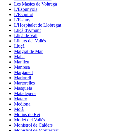
Les Masies de Voltregà
L'Espunyola
L'Esquirol
L'Estany
L'Hospitalet de Llobregat
Lliçà d'Amunt
Lliçà de Vall
Llinars del Vallès
Lluçà
Malgrat de Mar
Malla
Manlleu
Manresa
Marganell
Martorell
Martorelles
Masquefa
Matadepera
Mataró
Mediona
Moià
Molins de Rei
Mollet del Vallès
Monistrol de Calders
Monistrol de Montserrat