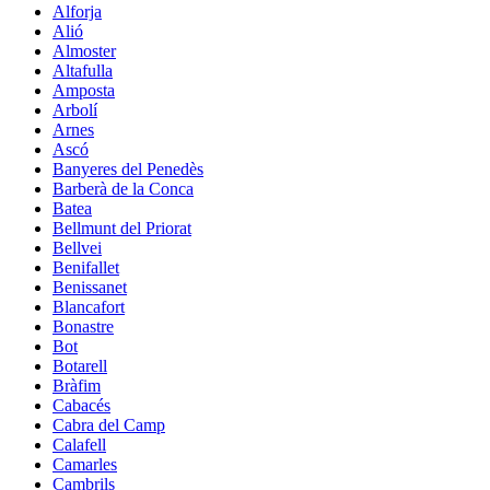
Alforja
Alió
Almoster
Altafulla
Amposta
Arbolí
Arnes
Ascó
Banyeres del Penedès
Barberà de la Conca
Batea
Bellmunt del Priorat
Bellvei
Benifallet
Benissanet
Blancafort
Bonastre
Bot
Botarell
Bràfim
Cabacés
Cabra del Camp
Calafell
Camarles
Cambrils