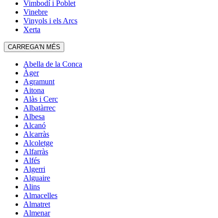
Vimbodí i Poblet
Vinebre
Vinyols i els Arcs
Xerta
CARREGA'N MÉS
Abella de la Conca
Àger
Agramunt
Aitona
Alàs i Cerc
Albatàrrec
Albesa
Alcanó
Alcarràs
Alcoletge
Alfarràs
Alfés
Algerri
Alguaire
Alins
Almacelles
Almatret
Almenar