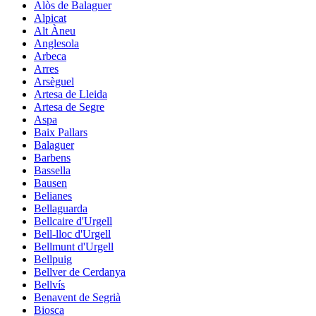
Alòs de Balaguer
Alpicat
Alt Àneu
Anglesola
Arbeca
Arres
Arsèguel
Artesa de Lleida
Artesa de Segre
Aspa
Baix Pallars
Balaguer
Barbens
Bassella
Bausen
Belianes
Bellaguarda
Bellcaire d'Urgell
Bell-lloc d'Urgell
Bellmunt d'Urgell
Bellpuig
Bellver de Cerdanya
Bellvís
Benavent de Segrià
Biosca