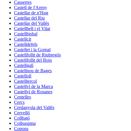
Casserres
Castell de l'Areny
Castellar de n'Hug
Castellar del Riu
Castellar del Vallès
Castellbell i el Vilar
Castellbisbal
Castellcir
Castelldefels
Castellet i la Gornal
Castellfollit de Riubregós
Castellfollit del Boix
Castellgalí
Castellnou de Bages
Castellolí
Castellterçol
Castellví de la Marca
Castellví de Rosanes
Centelles
Cercs
Cerdanyola del Vallès
Cervelló
Collbató
Collsuspina
Copons