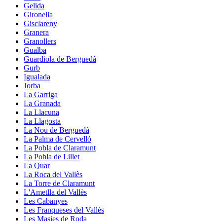
Gelida
Gironella
Gisclareny
Granera
Granollers
Gualba
Guardiola de Berguedà
Gurb
Igualada
Jorba
La Garriga
La Granada
La Llacuna
La Llagosta
La Nou de Berguedà
La Palma de Cervelló
La Pobla de Claramunt
La Pobla de Lillet
La Quar
La Roca del Vallès
La Torre de Claramunt
L'Ametlla del Vallès
Les Cabanyes
Les Franqueses del Vallès
Les Masies de Roda