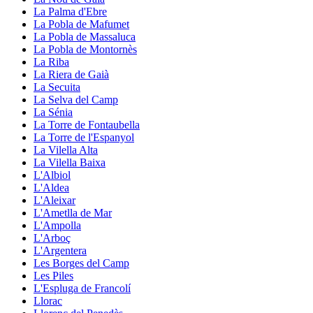
La Palma d'Ebre
La Pobla de Mafumet
La Pobla de Massaluca
La Pobla de Montornès
La Riba
La Riera de Gaià
La Secuita
La Selva del Camp
La Sénia
La Torre de Fontaubella
La Torre de l'Espanyol
La Vilella Alta
La Vilella Baixa
L'Albiol
L'Aldea
L'Aleixar
L'Ametlla de Mar
L'Ampolla
L'Arboç
L'Argentera
Les Borges del Camp
Les Piles
L'Espluga de Francolí
Llorac