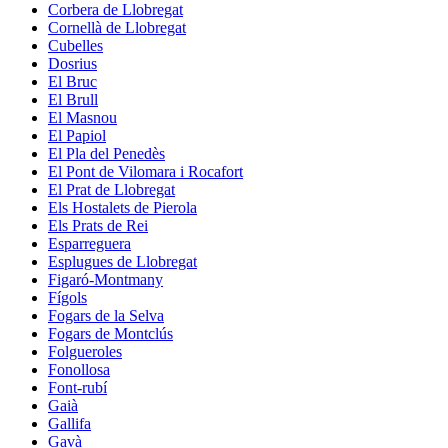
Corbera de Llobregat
Cornellà de Llobregat
Cubelles
Dosrius
El Bruc
El Brull
El Masnou
El Papiol
El Pla del Penedès
El Pont de Vilomara i Rocafort
El Prat de Llobregat
Els Hostalets de Pierola
Els Prats de Rei
Esparreguera
Esplugues de Llobregat
Figaró-Montmany
Fígols
Fogars de la Selva
Fogars de Montclús
Folgueroles
Fonollosa
Font-rubí
Gaià
Gallifa
Gavà