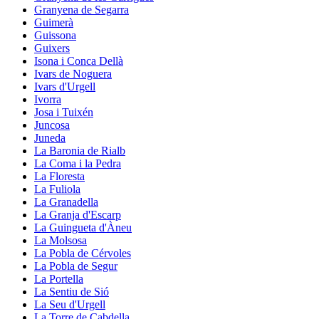
Granyena de Segarra
Guimerà
Guissona
Guixers
Isona i Conca Dellà
Ivars de Noguera
Ivars d'Urgell
Ivorra
Josa i Tuixén
Juncosa
Juneda
La Baronia de Rialb
La Coma i la Pedra
La Floresta
La Fuliola
La Granadella
La Granja d'Escarp
La Guingueta d'Àneu
La Molsosa
La Pobla de Cérvoles
La Pobla de Segur
La Portella
La Sentiu de Sió
La Seu d'Urgell
La Torre de Cabdella