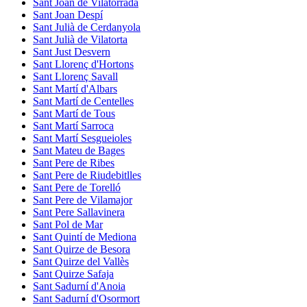
Sant Joan de Vilatorrada
Sant Joan Despí
Sant Julià de Cerdanyola
Sant Julià de Vilatorta
Sant Just Desvern
Sant Llorenç d'Hortons
Sant Llorenç Savall
Sant Martí d'Albars
Sant Martí de Centelles
Sant Martí de Tous
Sant Martí Sarroca
Sant Martí Sesgueioles
Sant Mateu de Bages
Sant Pere de Ribes
Sant Pere de Riudebitlles
Sant Pere de Torelló
Sant Pere de Vilamajor
Sant Pere Sallavinera
Sant Pol de Mar
Sant Quintí de Mediona
Sant Quirze de Besora
Sant Quirze del Vallès
Sant Quirze Safaja
Sant Sadurní d'Anoia
Sant Sadurní d'Osormort