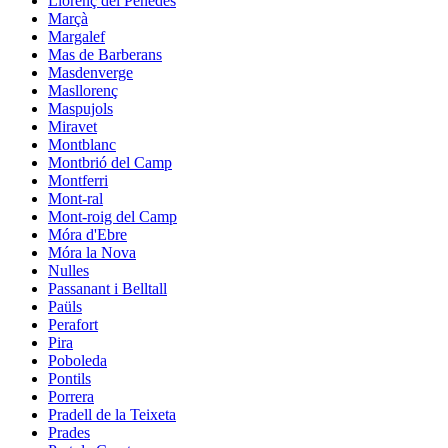
Llorenç del Penedès
Marçà
Margalef
Mas de Barberans
Masdenverge
Masllorenç
Maspujols
Miravet
Montblanc
Montbrió del Camp
Montferri
Mont-ral
Mont-roig del Camp
Móra d'Ebre
Móra la Nova
Nulles
Passanant i Belltall
Paüls
Perafort
Pira
Poboleda
Pontils
Porrera
Pradell de la Teixeta
Prades