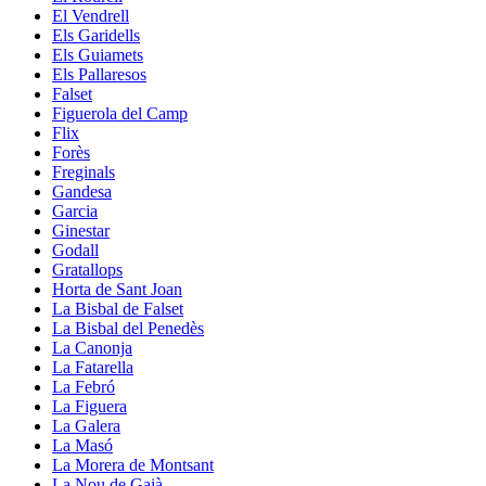
El Vendrell
Els Garidells
Els Guiamets
Els Pallaresos
Falset
Figuerola del Camp
Flix
Forès
Freginals
Gandesa
Garcia
Ginestar
Godall
Gratallops
Horta de Sant Joan
La Bisbal de Falset
La Bisbal del Penedès
La Canonja
La Fatarella
La Febró
La Figuera
La Galera
La Masó
La Morera de Montsant
La Nou de Gaià