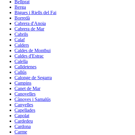
Bellprat
Berga
Bigues i Riells del Fai
Borredà
Cabrera d'Anoia
Cabrera de Mar
Cabrils
Calaf
Calders
Caldes de Montbui
Caldes d'Estrac
Calella
Calldetenes
Callús
Calonge de Segarra
Campins
Canet de Mar
Canovelles
Cànoves i Samalús
Canyelles
Capellades
Capolat
Cardedeu
Cardona
Carme