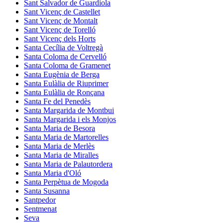
Sant Salvador de Guardiola
Sant Vicenç de Castellet
Sant Vicenç de Montalt
Sant Vicenç de Torelló
Sant Vicenç dels Horts
Santa Cecília de Voltregà
Santa Coloma de Cervelló
Santa Coloma de Gramenet
Santa Eugènia de Berga
Santa Eulàlia de Riuprimer
Santa Eulàlia de Ronçana
Santa Fe del Penedès
Santa Margarida de Montbui
Santa Margarida i els Monjos
Santa Maria de Besora
Santa Maria de Martorelles
Santa Maria de Merlès
Santa Maria de Miralles
Santa Maria de Palautordera
Santa Maria d'Oló
Santa Perpètua de Mogoda
Santa Susanna
Santpedor
Sentmenat
Seva