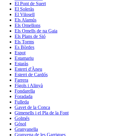
El Pont de Suert
El Soleràs
El Vilosell
Els Alamús
Els Omellons
Els Omells de na Gaia
Els Plans de Sió
Els Torms
Es Bòrdes
Espot
Estamariu
Estaràs
Esterri d'Àneu
Esterri de Cardós
Farrera
Fígols i Alinyà
Fondarella
Foradada
Fulleda
Gavet de la Conca
Gimenells i el Pla de la Font
Golmés
Gósol
Granyanella
Granyena de les Garrigues