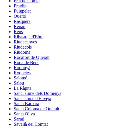
Prat de Comte
Pratdip
Puigpelat
Querol
Rasquera
Renau
Reus
Riba-roja d'Ebre
Riudecanyes
Riudecols
Riudoms
Rocafort de Queralt
Roda de Berà
Rodonyà
Roquetes
Salomó
Salou
La Ràpita
Sant Jaume dels Domenys
Sant Jaume d'Enveja
Santa Bàrbara
Santa Coloma de Queralt
Santa Oliva
Sarral
Savallà del Comtat