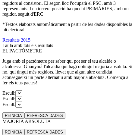
regidors al consistori. El segon lloc l'ocuparà el PSC, amb 3
representants. I en tercera posició ha quedat PRIMÀRIES, amb un
regidor, seguit d'ERC.
*Textos elaborats automàticament a partir de les dades disponibles la
nit electoral.
Resultats 2015
Taula amb tots els resultats
EL PACTÒMETRE
Juga amb el pactòmetre per saber qui pot ser el teu alcalde o
alcaldessa. Guanyarà l'alcaldia qui hagi obtingut majoria absoluta. Si
no, qui tingui més regidors, llevat que algun altre candidat
aconsegueixi un pacte alternatiu amb majoria absoluta. Comença a
fer els teus pactes!
Escull:
Escull:
Escull:
REINICIA
REFRESCA
DADES
MAJORIA ABSOLUTA
REINICIA
REFRESCA
DADES