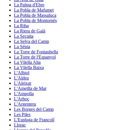
La Palma d'Ebre
La Pobla de Mafumet
La Pobla de Massaluca
La Pobla de Montornès
La Riba
La Riera de Gaià
La Secuita
La Selva del Camp
La Sénia
La Torre de Fontaubella
La Torre de l'Espanyol
La Vilella Alta
La Vilella Baixa
L'Albiol
L'Aldea
L'Aleixar
L'Ametlla de Mar
L'Ampolla
L'Arboç
L'Argentera
Les Borges del Camp
Les Piles
L'Espluga de Francolí
Llorac