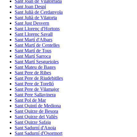
Sant Joan de Vilatorrada
Sant Joan Despí
Sant Julià de Cerdanyola
Sant Julià de Vilatorta
Sant Just Desvern
Sant Llorenç d'Hortons
Sant Llorenç Savall
Sant Martí d'Albars
Sant Martí de Centelles
Sant Martí de Tous
Sant Martí Sarroca
Sant Martí Sesgueioles
Sant Mateu de Bages
Sant Pere de Ribes
Sant Pere de Riudebitlles
Sant Pere de Torelló
Sant Pere de Vilamajor
Sant Pere Sallavinera
Sant Pol de Mar
Sant Quintí de Mediona
Sant Quirze de Besora
Sant Quirze del Vallès
Sant Quirze Safaja
Sant Sadurní d'Anoia
Sant Sadurní d'Osormort