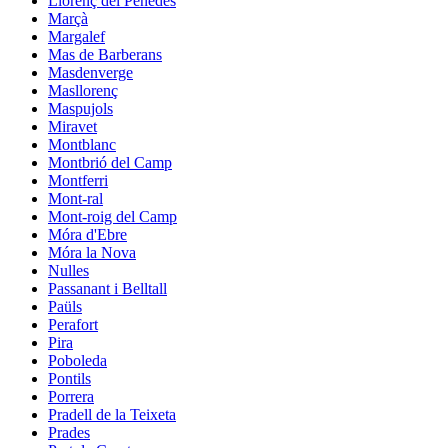
Llorenç del Penedès
Marçà
Margalef
Mas de Barberans
Masdenverge
Masllorenç
Maspujols
Miravet
Montblanc
Montbrió del Camp
Montferri
Mont-ral
Mont-roig del Camp
Móra d'Ebre
Móra la Nova
Nulles
Passanant i Belltall
Paüls
Perafort
Pira
Poboleda
Pontils
Porrera
Pradell de la Teixeta
Prades