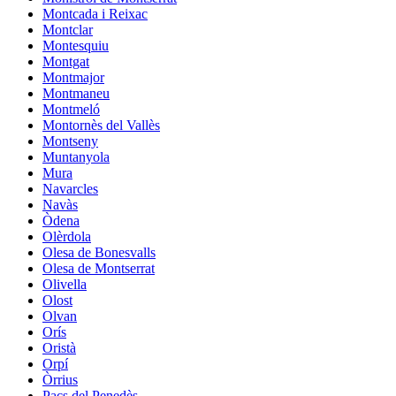
Montcada i Reixac
Montclar
Montesquiu
Montgat
Montmajor
Montmaneu
Montmeló
Montornès del Vallès
Montseny
Muntanyola
Mura
Navarcles
Navàs
Òdena
Olèrdola
Olesa de Bonesvalls
Olesa de Montserrat
Olivella
Olost
Olvan
Orís
Oristà
Orpí
Òrrius
Pacs del Penedès