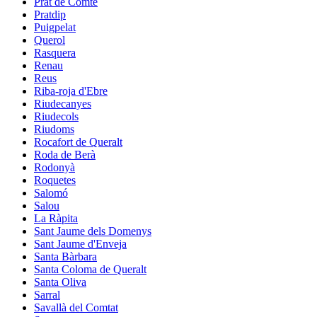
Prat de Comte
Pratdip
Puigpelat
Querol
Rasquera
Renau
Reus
Riba-roja d'Ebre
Riudecanyes
Riudecols
Riudoms
Rocafort de Queralt
Roda de Berà
Rodonyà
Roquetes
Salomó
Salou
La Ràpita
Sant Jaume dels Domenys
Sant Jaume d'Enveja
Santa Bàrbara
Santa Coloma de Queralt
Santa Oliva
Sarral
Savallà del Comtat