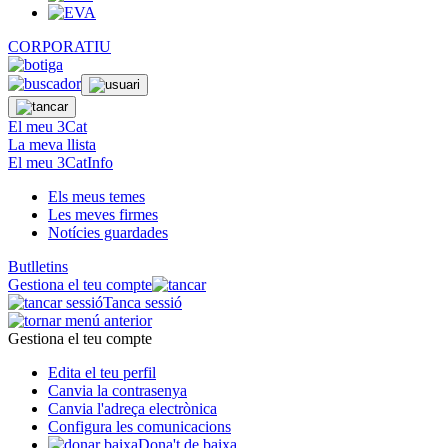
CORPORATIU
El meu 3Cat
La meva llista
El meu 3CatInfo
Els meus temes
Les meves firmes
Notícies guardades
Butlletins
Gestiona el teu compte
Tanca sessió
Gestiona el teu compte
Edita el teu perfil
Canvia la contrasenya
Canvia l'adreça electrònica
Configura les comunicacions
Dona't de baixa