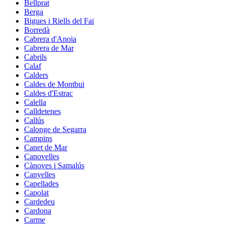
Bellprat
Berga
Bigues i Riells del Fai
Borredà
Cabrera d'Anoia
Cabrera de Mar
Cabrils
Calaf
Calders
Caldes de Montbui
Caldes d'Estrac
Calella
Calldetenes
Callús
Calonge de Segarra
Campins
Canet de Mar
Canovelles
Cànoves i Samalús
Canyelles
Capellades
Capolat
Cardedeu
Cardona
Carme