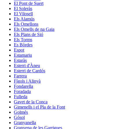
El Pont de Suert
El Soleràs
El Vilosell
Els Alamús
Els Omellons
Els Omells de na Gaia
Els Plans de Sió
Els Torms
Es Bòrdes
Espot
Estamariu
Estaràs
Esterri d'Àneu
Esterri de Cardós
Farrera
Fígols i Alinyà
Fondarella
Foradada
Fulleda
Gavet de la Conca
Gimenells i el Pla de la Font
Golmés
Gósol
Granyanella
Granyena de les Garrigues