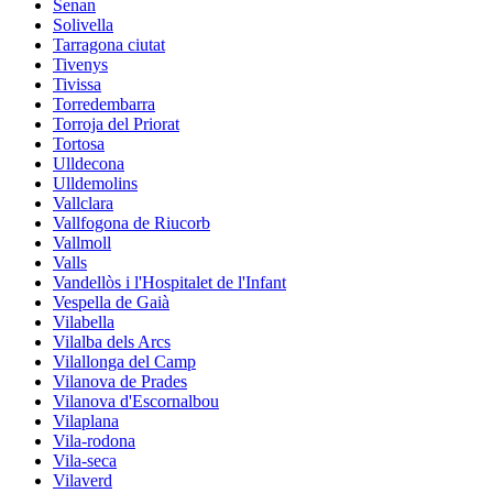
Senan
Solivella
Tarragona ciutat
Tivenys
Tivissa
Torredembarra
Torroja del Priorat
Tortosa
Ulldecona
Ulldemolins
Vallclara
Vallfogona de Riucorb
Vallmoll
Valls
Vandellòs i l'Hospitalet de l'Infant
Vespella de Gaià
Vilabella
Vilalba dels Arcs
Vilallonga del Camp
Vilanova de Prades
Vilanova d'Escornalbou
Vilaplana
Vila-rodona
Vila-seca
Vilaverd