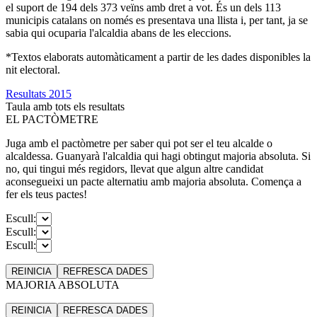
el suport de 194 dels 373 veïns amb dret a vot. És un dels 113
municipis catalans on només es presentava una llista i, per tant, ja se
sabia qui ocuparia l'alcaldia abans de les eleccions.
*Textos elaborats automàticament a partir de les dades disponibles la
nit electoral.
Resultats 2015
Taula amb tots els resultats
EL PACTÒMETRE
Juga amb el pactòmetre per saber qui pot ser el teu alcalde o
alcaldessa. Guanyarà l'alcaldia qui hagi obtingut majoria absoluta. Si
no, qui tingui més regidors, llevat que algun altre candidat
aconsegueixi un pacte alternatiu amb majoria absoluta. Comença a
fer els teus pactes!
Escull:
Escull:
Escull:
REINICIA
REFRESCA
DADES
MAJORIA ABSOLUTA
REINICIA
REFRESCA
DADES