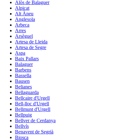
Alòs de Balaguer
Alpicat
Alt Àneu
Anglesola
Arbeca
Arres
Arsèguel
Artesa de Lleida
Artesa de Segre
Aspa
Baix Pallars
Balaguer
Barbens
Bassella
Bausen
Belianes
Bellaguarda
Bellcaire d'Urgell
Bell-lloc d'Urgell
Bellmunt d'Urgell
Bellpuig
Bellver de Cerdanya
Bellvís
Benavent de Segrià
Biosca