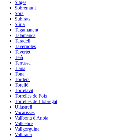
Sitges
Sobremunt
Sora
Subirats
Súria
Tagamanent
Talamanca
Taradell
Tavèrnoles
Tavertet
Teià
Terrassa
Tiana
Tona
Tordera
Torelló
Torrelavit
Torrelles de Foix
Torrelles de Llobregat
Ullastrell
Vacarisses
Vallbona d'Anoia
Vallcebre
Vallgorguina
Vallirana