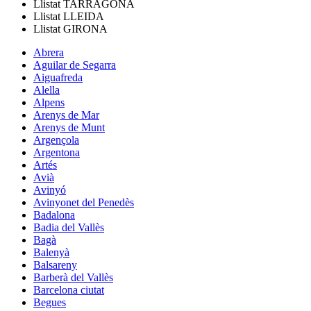
Llistat
TARRAGONA
Llistat
LLEIDA
Llistat
GIRONA
Abrera
Aguilar de Segarra
Aiguafreda
Alella
Alpens
Arenys de Mar
Arenys de Munt
Argençola
Argentona
Artés
Avià
Avinyó
Avinyonet del Penedès
Badalona
Badia del Vallès
Bagà
Balenyà
Balsareny
Barberà del Vallès
Barcelona ciutat
Begues