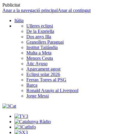
Publicitat
Anar a la navegació principal
Anar al contingut
Itàlia
Ulleres eclipsi
De la Espriella
Dos anys Illa
Granollers Paraguai
Institut Tailàndia
Multa a Meta
Menors Ceuta
Àtic Ayuso
Aparcament agost
Eclipsi solar 2026
Ferran Torres al PSG
Barça
Ronald Araujo al Liverpool
Jorge Messi