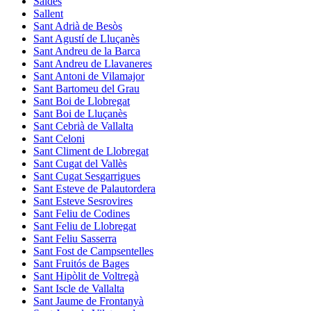
Saldes
Sallent
Sant Adrià de Besòs
Sant Agustí de Lluçanès
Sant Andreu de la Barca
Sant Andreu de Llavaneres
Sant Antoni de Vilamajor
Sant Bartomeu del Grau
Sant Boi de Llobregat
Sant Boi de Lluçanès
Sant Cebrià de Vallalta
Sant Celoni
Sant Climent de Llobregat
Sant Cugat del Vallès
Sant Cugat Sesgarrigues
Sant Esteve de Palautordera
Sant Esteve Sesrovires
Sant Feliu de Codines
Sant Feliu de Llobregat
Sant Feliu Sasserra
Sant Fost de Campsentelles
Sant Fruitós de Bages
Sant Hipòlit de Voltregà
Sant Iscle de Vallalta
Sant Jaume de Frontanyà