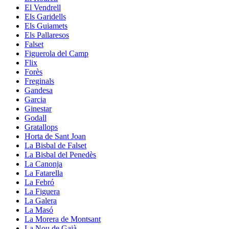
El Vendrell
Els Garidells
Els Guiamets
Els Pallaresos
Falset
Figuerola del Camp
Flix
Forès
Freginals
Gandesa
Garcia
Ginestar
Godall
Gratallops
Horta de Sant Joan
La Bisbal de Falset
La Bisbal del Penedès
La Canonja
La Fatarella
La Febró
La Figuera
La Galera
La Masó
La Morera de Montsant
La Nou de Gaià