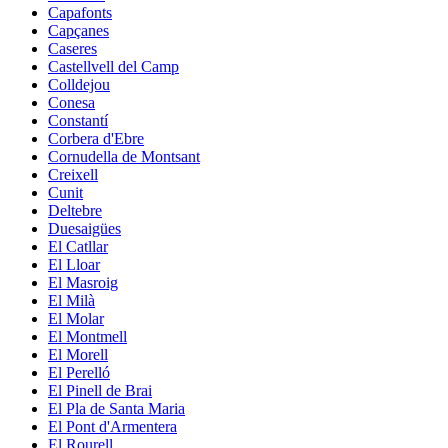
Capafonts
Capçanes
Caseres
Castellvell del Camp
Colldejou
Conesa
Constantí
Corbera d'Ebre
Cornudella de Montsant
Creixell
Cunit
Deltebre
Duesaigües
El Catllar
El Lloar
El Masroig
El Milà
El Molar
El Montmell
El Morell
El Perelló
El Pinell de Brai
El Pla de Santa Maria
El Pont d'Armentera
El Rourell