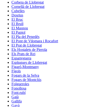
Corbera de Llobregat
Cornellà de Llobregat
Cubelles
Dosrius
El Bruc
El Brull
El Masnou
El Papiol
El Pla del Penedès
El Pont de Vilomara i Rocafort
El Prat de Llobregat
Els Hostalets de Pierola
Els Prats de Rei
Esparreguera
Esplugues de Llobregat
Figaró-Montmany
Fígols
Fogars de la Selva
Fogars de Montclús
Folgueroles
Fonollosa
Font-rubí
Gaià
Gallifa
Gavà