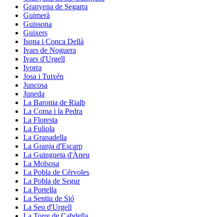
Granyena de Segarra
Guimerà
Guissona
Guixers
Isona i Conca Dellà
Ivars de Noguera
Ivars d'Urgell
Ivorra
Josa i Tuixén
Juncosa
Juneda
La Baronia de Rialb
La Coma i la Pedra
La Floresta
La Fuliola
La Granadella
La Granja d'Escarp
La Guingueta d'Àneu
La Molsosa
La Pobla de Cérvoles
La Pobla de Segur
La Portella
La Sentiu de Sió
La Seu d'Urgell
La Torre de Cabdella