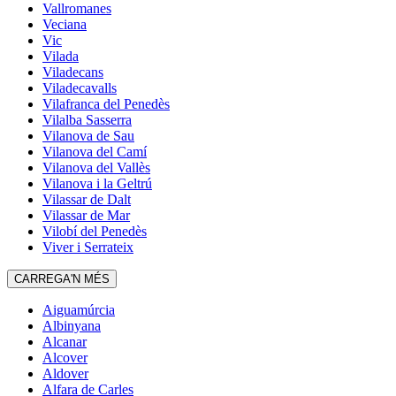
Vallromanes
Veciana
Vic
Vilada
Viladecans
Viladecavalls
Vilafranca del Penedès
Vilalba Sasserra
Vilanova de Sau
Vilanova del Camí
Vilanova del Vallès
Vilanova i la Geltrú
Vilassar de Dalt
Vilassar de Mar
Vilobí del Penedès
Viver i Serrateix
CARREGA'N MÉS
Aiguamúrcia
Albinyana
Alcanar
Alcover
Aldover
Alfara de Carles