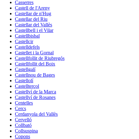
Casserres
Castell de l'Areny
Castellar de n'Hug
Castellar del Riu
Castellar del Vallès
Castellbell i el Vilar
Castellbisbal
Castellcir
Castelldefels
Castellet i la Gornal
Castellfollit de Riubregós
Castellfollit del Boix
Castellgalí
Castellnou de Bages
Castellolí
Castellterçol
Castellví de la Marca
Castellví de Rosanes
Centelles
Cercs
Cerdanyola del Vallès
Cervelló
Collbató
Collsuspina
Copons