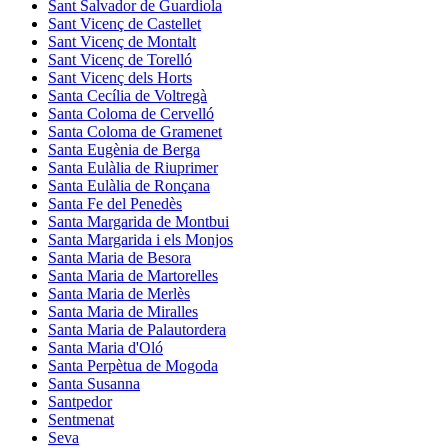
Sant Salvador de Guardiola
Sant Vicenç de Castellet
Sant Vicenç de Montalt
Sant Vicenç de Torelló
Sant Vicenç dels Horts
Santa Cecília de Voltregà
Santa Coloma de Cervelló
Santa Coloma de Gramenet
Santa Eugènia de Berga
Santa Eulàlia de Riuprimer
Santa Eulàlia de Ronçana
Santa Fe del Penedès
Santa Margarida de Montbui
Santa Margarida i els Monjos
Santa Maria de Besora
Santa Maria de Martorelles
Santa Maria de Merlès
Santa Maria de Miralles
Santa Maria de Palautordera
Santa Maria d'Oló
Santa Perpètua de Mogoda
Santa Susanna
Santpedor
Sentmenat
Seva