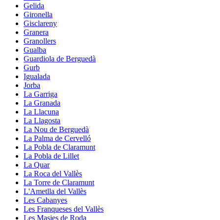
Gelida
Gironella
Gisclareny
Granera
Granollers
Gualba
Guardiola de Berguedà
Gurb
Igualada
Jorba
La Garriga
La Granada
La Llacuna
La Llagosta
La Nou de Berguedà
La Palma de Cervelló
La Pobla de Claramunt
La Pobla de Lillet
La Quar
La Roca del Vallès
La Torre de Claramunt
L'Ametlla del Vallès
Les Cabanyes
Les Franqueses del Vallès
Les Masies de Roda