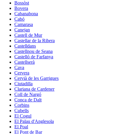
Bossòst
Bovera
Cabanabona
Cabó
Camarasa
Canejan
Castell de Mur
Castellar de la Ribera
Castelldans
Castellnou de Seana
Castelló de Farfanya
Castellserà
Cava
Cervera
Cervià de les Garrigues
Ciutadilla
Clariana de Cardener
Coll de Nargó
Conca de Dalt
Corbins
Cubells
El Cogul
El Palau d'Anglesola
El Poal
El Pont de Bar