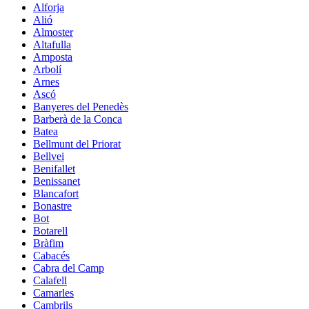
Alforja
Alió
Almoster
Altafulla
Amposta
Arbolí
Arnes
Ascó
Banyeres del Penedès
Barberà de la Conca
Batea
Bellmunt del Priorat
Bellvei
Benifallet
Benissanet
Blancafort
Bonastre
Bot
Botarell
Bràfim
Cabacés
Cabra del Camp
Calafell
Camarles
Cambrils