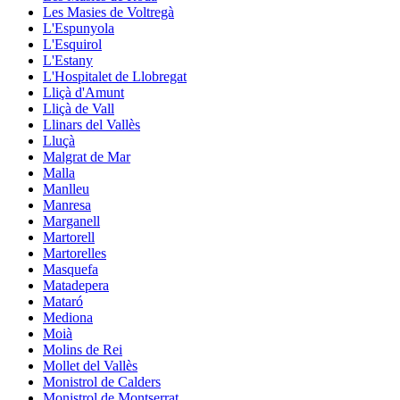
Les Masies de Voltregà
L'Espunyola
L'Esquirol
L'Estany
L'Hospitalet de Llobregat
Lliçà d'Amunt
Lliçà de Vall
Llinars del Vallès
Lluçà
Malgrat de Mar
Malla
Manlleu
Manresa
Marganell
Martorell
Martorelles
Masquefa
Matadepera
Mataró
Mediona
Moià
Molins de Rei
Mollet del Vallès
Monistrol de Calders
Monistrol de Montserrat