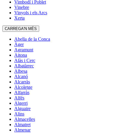
Vimbodí i Poblet
Vinebre
Vinyols i els Arcs
Xerta
CARREGA'N MÉS
Abella de la Conca
Àger
Agramunt
Aitona
Alàs i Cerc
Albatàrrec
Albesa
Alcanó
Alcarràs
Alcoletge
Alfarràs
Alfés
Algerri
Alguaire
Alins
Almacelles
Almatret
Almenar