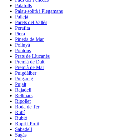
Palafolls
Palau-solità i Plegamans
Pallejà
Parets del Vallès
Perafita
Piera
Pineda de Mar
Polinyà
Pontons
Prats de Lluçanès
Premià de Dalt
Premià de Mar
Puigdàlber
Puig-reig
Pujalt
Rajadell
Rellinars
Ripollet
Roda de Ter
Rubí
Rubió
Rupit i Pruit
Sabadell
Sagàs