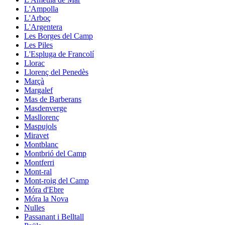
L'Ampolla
L'Arboç
L'Argentera
Les Borges del Camp
Les Piles
L'Espluga de Francolí
Llorac
Llorenç del Penedès
Marçà
Margalef
Mas de Barberans
Masdenverge
Masllorenç
Maspujols
Miravet
Montblanc
Montbrió del Camp
Montferri
Mont-ral
Mont-roig del Camp
Móra d'Ebre
Móra la Nova
Nulles
Passanant i Belltall