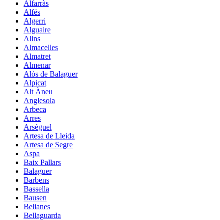
Alfarràs
Alfés
Algerri
Alguaire
Alins
Almacelles
Almatret
Almenar
Alòs de Balaguer
Alpicat
Alt Àneu
Anglesola
Arbeca
Arres
Arsèguel
Artesa de Lleida
Artesa de Segre
Aspa
Baix Pallars
Balaguer
Barbens
Bassella
Bausen
Belianes
Bellaguarda