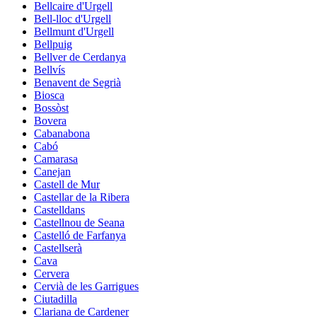
Bellcaire d'Urgell
Bell-lloc d'Urgell
Bellmunt d'Urgell
Bellpuig
Bellver de Cerdanya
Bellvís
Benavent de Segrià
Biosca
Bossòst
Bovera
Cabanabona
Cabó
Camarasa
Canejan
Castell de Mur
Castellar de la Ribera
Castelldans
Castellnou de Seana
Castelló de Farfanya
Castellserà
Cava
Cervera
Cervià de les Garrigues
Ciutadilla
Clariana de Cardener