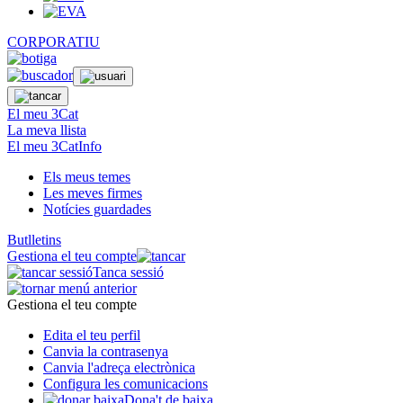
CORPORATIU
El meu 3Cat
La meva llista
El meu 3CatInfo
Els meus temes
Les meves firmes
Notícies guardades
Butlletins
Gestiona el teu compte
Tanca sessió
Gestiona el teu compte
Edita el teu perfil
Canvia la contrasenya
Canvia l'adreça electrònica
Configura les comunicacions
Dona't de baixa