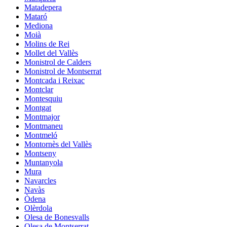
Matadepera
Mataró
Mediona
Moià
Molins de Rei
Mollet del Vallès
Monistrol de Calders
Monistrol de Montserrat
Montcada i Reixac
Montclar
Montesquiu
Montgat
Montmajor
Montmaneu
Montmeló
Montornès del Vallès
Montseny
Muntanyola
Mura
Navarcles
Navàs
Òdena
Olèrdola
Olesa de Bonesvalls
Olesa de Montserrat