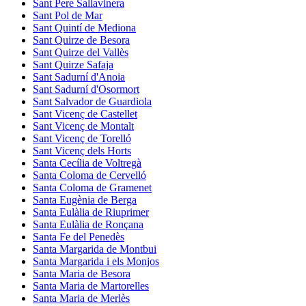
Sant Pere Sallavinera
Sant Pol de Mar
Sant Quintí de Mediona
Sant Quirze de Besora
Sant Quirze del Vallès
Sant Quirze Safaja
Sant Sadurní d'Anoia
Sant Sadurní d'Osormort
Sant Salvador de Guardiola
Sant Vicenç de Castellet
Sant Vicenç de Montalt
Sant Vicenç de Torelló
Sant Vicenç dels Horts
Santa Cecília de Voltregà
Santa Coloma de Cervelló
Santa Coloma de Gramenet
Santa Eugènia de Berga
Santa Eulàlia de Riuprimer
Santa Eulàlia de Ronçana
Santa Fe del Penedès
Santa Margarida de Montbui
Santa Margarida i els Monjos
Santa Maria de Besora
Santa Maria de Martorelles
Santa Maria de Merlès