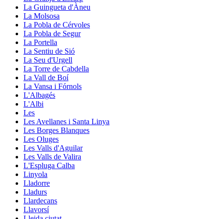
La Guingueta d'Àneu
La Molsosa
La Pobla de Cérvoles
La Pobla de Segur
La Portella
La Sentiu de Sió
La Seu d'Urgell
La Torre de Cabdella
La Vall de Boí
La Vansa i Fórnols
L'Albagés
L'Albi
Les
Les Avellanes i Santa Linya
Les Borges Blanques
Les Oluges
Les Valls d'Aguilar
Les Valls de Valira
L'Espluga Calba
Linyola
Lladorre
Lladurs
Llardecans
Llavorsí
Lleida ciutat