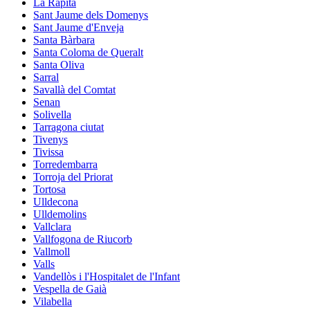
La Ràpita
Sant Jaume dels Domenys
Sant Jaume d'Enveja
Santa Bàrbara
Santa Coloma de Queralt
Santa Oliva
Sarral
Savallà del Comtat
Senan
Solivella
Tarragona ciutat
Tivenys
Tivissa
Torredembarra
Torroja del Priorat
Tortosa
Ulldecona
Ulldemolins
Vallclara
Vallfogona de Riucorb
Vallmoll
Valls
Vandellòs i l'Hospitalet de l'Infant
Vespella de Gaià
Vilabella