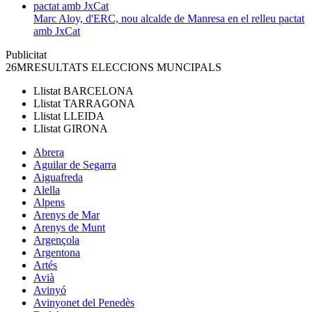
Marc Aloy, d'ERC, nou alcalde de Manresa en el relleu pactat
amb JxCat
Publicitat
26M
RESULTATS ELECCIONS MUNCIPALS
Llistat
BARCELONA
Llistat
TARRAGONA
Llistat
LLEIDA
Llistat
GIRONA
Abrera
Aguilar de Segarra
Aiguafreda
Alella
Alpens
Arenys de Mar
Arenys de Munt
Argençola
Argentona
Artés
Avià
Avinyó
Avinyonet del Penedès