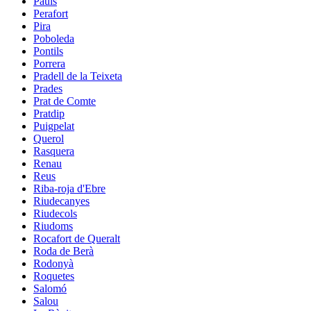
Paüls
Perafort
Pira
Poboleda
Pontils
Porrera
Pradell de la Teixeta
Prades
Prat de Comte
Pratdip
Puigpelat
Querol
Rasquera
Renau
Reus
Riba-roja d'Ebre
Riudecanyes
Riudecols
Riudoms
Rocafort de Queralt
Roda de Berà
Rodonyà
Roquetes
Salomó
Salou