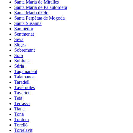
Santa Maria de Miralles
Santa Maria de Palautordera
Santa Maria d'Oló
Santa Perpètua de Mogoda
Santa Susanna
Santpedor
Sentmenat
Seva
Sitges
Sobremunt
Sora
Subirats
Súria
Tagamanent
Talamanca
Taradell
Tavèrnoles
Tavertet
Teià
Terrassa
Tiana
Tona
Tordera
Torelló
Torrelavit