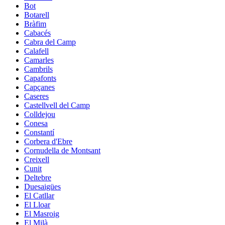
Bot
Botarell
Bràfim
Cabacés
Cabra del Camp
Calafell
Camarles
Cambrils
Capafonts
Capçanes
Caseres
Castellvell del Camp
Colldejou
Conesa
Constantí
Corbera d'Ebre
Cornudella de Montsant
Creixell
Cunit
Deltebre
Duesaigües
El Catllar
El Lloar
El Masroig
El Milà