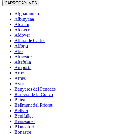
CARREGA'N MÉS
Aiguamúrcia
Albinyana
Alcanar
Alcover
Aldover
Alfara de Carles
Alforja
Alió
Almoster
Altafulla
Amposta
Arbolí
Arnes
Ascó
Banyeres del Penedès
Barberà de la Conca
Batea
Bellmunt del Priorat
Bellvei
Benifallet
Benissanet
Blancafort
Bonastre