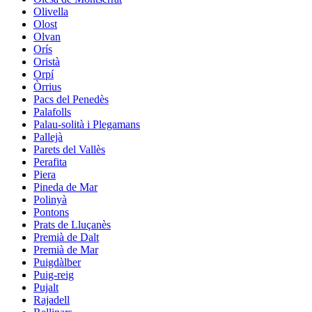
Olivella
Olost
Olvan
Orís
Oristà
Orpí
Òrrius
Pacs del Penedès
Palafolls
Palau-solità i Plegamans
Pallejà
Parets del Vallès
Perafita
Piera
Pineda de Mar
Polinyà
Pontons
Prats de Lluçanès
Premià de Dalt
Premià de Mar
Puigdàlber
Puig-reig
Pujalt
Rajadell