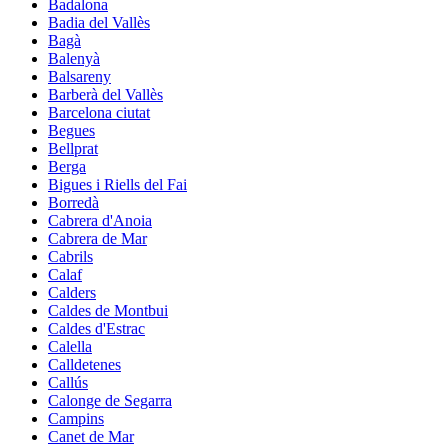
Badalona
Badia del Vallès
Bagà
Balenyà
Balsareny
Barberà del Vallès
Barcelona ciutat
Begues
Bellprat
Berga
Bigues i Riells del Fai
Borredà
Cabrera d'Anoia
Cabrera de Mar
Cabrils
Calaf
Calders
Caldes de Montbui
Caldes d'Estrac
Calella
Calldetenes
Callús
Calonge de Segarra
Campins
Canet de Mar