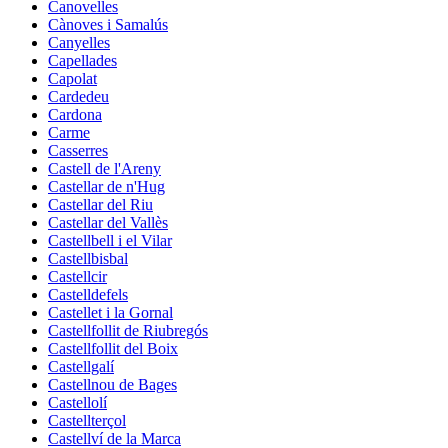
Canovelles
Cànoves i Samalús
Canyelles
Capellades
Capolat
Cardedeu
Cardona
Carme
Casserres
Castell de l'Areny
Castellar de n'Hug
Castellar del Riu
Castellar del Vallès
Castellbell i el Vilar
Castellbisbal
Castellcir
Castelldefels
Castellet i la Gornal
Castellfollit de Riubregós
Castellfollit del Boix
Castellgalí
Castellnou de Bages
Castellolí
Castellterçol
Castellví de la Marca