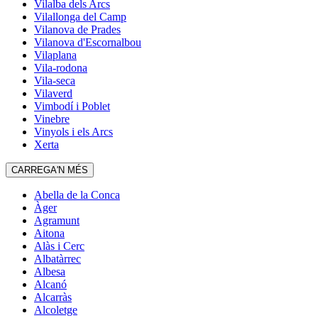
Vilalba dels Arcs
Vilallonga del Camp
Vilanova de Prades
Vilanova d'Escornalbou
Vilaplana
Vila-rodona
Vila-seca
Vilaverd
Vimbodí i Poblet
Vinebre
Vinyols i els Arcs
Xerta
CARREGA'N MÉS
Abella de la Conca
Àger
Agramunt
Aitona
Alàs i Cerc
Albatàrrec
Albesa
Alcanó
Alcarràs
Alcoletge