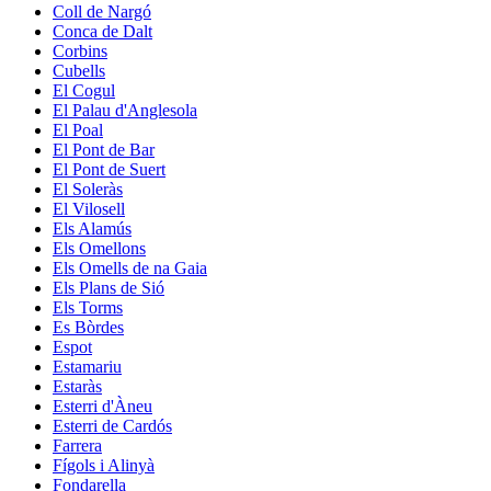
Coll de Nargó
Conca de Dalt
Corbins
Cubells
El Cogul
El Palau d'Anglesola
El Poal
El Pont de Bar
El Pont de Suert
El Soleràs
El Vilosell
Els Alamús
Els Omellons
Els Omells de na Gaia
Els Plans de Sió
Els Torms
Es Bòrdes
Espot
Estamariu
Estaràs
Esterri d'Àneu
Esterri de Cardós
Farrera
Fígols i Alinyà
Fondarella