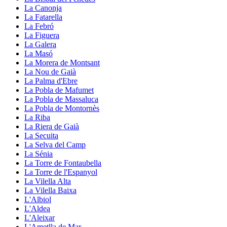
La Canonja
La Fatarella
La Febró
La Figuera
La Galera
La Masó
La Morera de Montsant
La Nou de Gaià
La Palma d'Ebre
La Pobla de Mafumet
La Pobla de Massaluca
La Pobla de Montornès
La Riba
La Riera de Gaià
La Secuita
La Selva del Camp
La Sénia
La Torre de Fontaubella
La Torre de l'Espanyol
La Vilella Alta
La Vilella Baixa
L'Albiol
L'Aldea
L'Aleixar
L'Ametlla de Mar