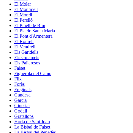
El Molar
El Montmell
El Morell
El Perelló
El Pinell de Brai
El Pla de Santa Maria
El Pont d'Armentera
El Rourell
El Vendrell
Els Garidells
Els Guiamets
Els Pallaresos
Falset
Figuerola del Camp
Flix
Forès
Freginals
Gandesa
Garcia
Ginestar
Godall
Gratallops
Horta de Sant Joan
La Bisbal de Falset
La Bisbal del Penedès