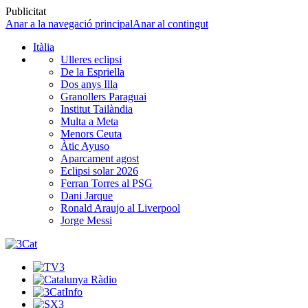
Publicitat
Anar a la navegació principal
Anar al contingut
Itàlia
Ulleres eclipsi
De la Espriella
Dos anys Illa
Granollers Paraguai
Institut Tailàndia
Multa a Meta
Menors Ceuta
Àtic Ayuso
Aparcament agost
Eclipsi solar 2026
Ferran Torres al PSG
Dani Jarque
Ronald Araujo al Liverpool
Jorge Messi