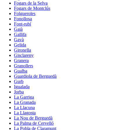
Fogars de la Selva
Fogars de Montclús
Folgueroles
Fonollosa
Font-rubí
Gaià
Gallifa
Gavà
Gelida
Gironella
Gisclareny
Granera
Granollers
Gualba
Guardiola de Berguedà
Gurb
Igualada
Jorba
La Garriga
La Granada
La Llacuna
La Llagosta
La Nou de Berguedà
La Palma de Cervelló
La Pobla de Claramunt