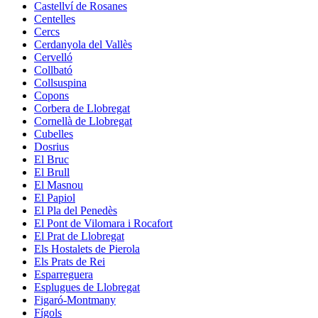
Castellví de Rosanes
Centelles
Cercs
Cerdanyola del Vallès
Cervelló
Collbató
Collsuspina
Copons
Corbera de Llobregat
Cornellà de Llobregat
Cubelles
Dosrius
El Bruc
El Brull
El Masnou
El Papiol
El Pla del Penedès
El Pont de Vilomara i Rocafort
El Prat de Llobregat
Els Hostalets de Pierola
Els Prats de Rei
Esparreguera
Esplugues de Llobregat
Figaró-Montmany
Fígols