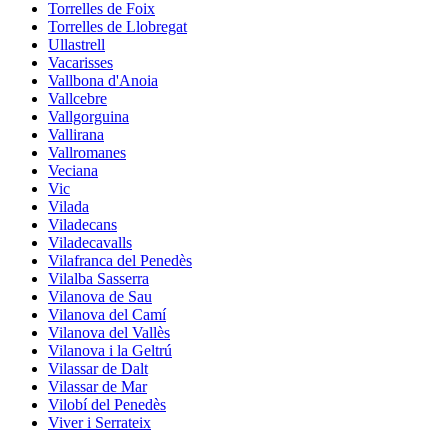
Torrelles de Foix
Torrelles de Llobregat
Ullastrell
Vacarisses
Vallbona d'Anoia
Vallcebre
Vallgorguina
Vallirana
Vallromanes
Veciana
Vic
Vilada
Viladecans
Viladecavalls
Vilafranca del Penedès
Vilalba Sasserra
Vilanova de Sau
Vilanova del Camí
Vilanova del Vallès
Vilanova i la Geltrú
Vilassar de Dalt
Vilassar de Mar
Vilobí del Penedès
Viver i Serrateix