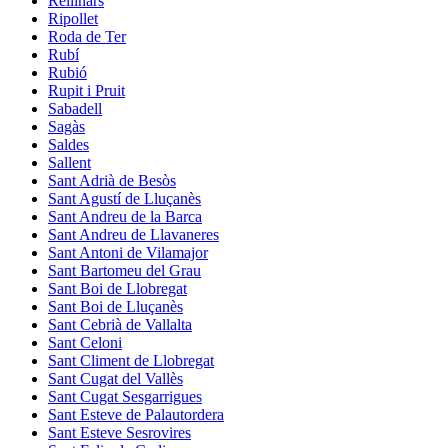
Rellinars
Ripollet
Roda de Ter
Rubí
Rubió
Rupit i Pruit
Sabadell
Sagàs
Saldes
Sallent
Sant Adrià de Besòs
Sant Agustí de Lluçanès
Sant Andreu de la Barca
Sant Andreu de Llavaneres
Sant Antoni de Vilamajor
Sant Bartomeu del Grau
Sant Boi de Llobregat
Sant Boi de Lluçanès
Sant Cebrià de Vallalta
Sant Celoni
Sant Climent de Llobregat
Sant Cugat del Vallès
Sant Cugat Sesgarrigues
Sant Esteve de Palautordera
Sant Esteve Sesrovires