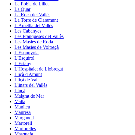
La Pobla de Lillet
La Quar
La Roca del Vallès
La Torre de Claramunt
L'Ametlla del Vallès
Les Cabanyes
Les Franqueses del Vallès
Les Masies de Roda
Les Masies de Voltregà
L'Espunyola
L'Esquirol
L'Estany
L'Hospitalet de Llobregat
Lliçà d'Amunt
Lliçà de Vall
Llinars del Vallès
Lluçà
Malgrat de Mar
Malla
Manlleu
Manresa
Marganell
Martorell
Martorelles
Masquefa