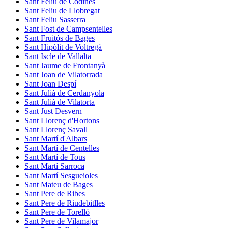
Sant Feliu de Codines
Sant Feliu de Llobregat
Sant Feliu Sasserra
Sant Fost de Campsentelles
Sant Fruitós de Bages
Sant Hipòlit de Voltregà
Sant Iscle de Vallalta
Sant Jaume de Frontanyà
Sant Joan de Vilatorrada
Sant Joan Despí
Sant Julià de Cerdanyola
Sant Julià de Vilatorta
Sant Just Desvern
Sant Llorenç d'Hortons
Sant Llorenç Savall
Sant Martí d'Albars
Sant Martí de Centelles
Sant Martí de Tous
Sant Martí Sarroca
Sant Martí Sesgueioles
Sant Mateu de Bages
Sant Pere de Ribes
Sant Pere de Riudebitlles
Sant Pere de Torelló
Sant Pere de Vilamajor