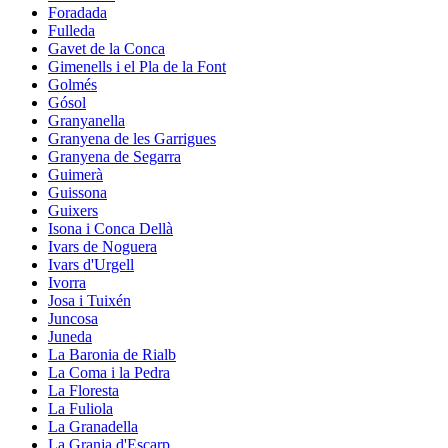
Foradada
Fulleda
Gavet de la Conca
Gimenells i el Pla de la Font
Golmés
Gósol
Granyanella
Granyena de les Garrigues
Granyena de Segarra
Guimerà
Guissona
Guixers
Isona i Conca Dellà
Ivars de Noguera
Ivars d'Urgell
Ivorra
Josa i Tuixén
Juncosa
Juneda
La Baronia de Rialb
La Coma i la Pedra
La Floresta
La Fuliola
La Granadella
La Granja d'Escarp