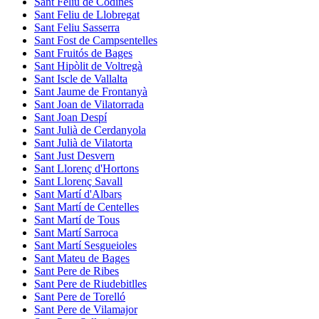
Sant Feliu de Codines
Sant Feliu de Llobregat
Sant Feliu Sasserra
Sant Fost de Campsentelles
Sant Fruitós de Bages
Sant Hipòlit de Voltregà
Sant Iscle de Vallalta
Sant Jaume de Frontanyà
Sant Joan de Vilatorrada
Sant Joan Despí
Sant Julià de Cerdanyola
Sant Julià de Vilatorta
Sant Just Desvern
Sant Llorenç d'Hortons
Sant Llorenç Savall
Sant Martí d'Albars
Sant Martí de Centelles
Sant Martí de Tous
Sant Martí Sarroca
Sant Martí Sesgueioles
Sant Mateu de Bages
Sant Pere de Ribes
Sant Pere de Riudebitlles
Sant Pere de Torelló
Sant Pere de Vilamajor