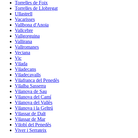
Torrelles de Foix
Torrelles de Llobregat
Ullastrell
Vacarisses
Vallbona d'Anoia
Vallcebre
Vallgorguina
Vallirana
Vallromanes
Veciana
Vic
Vilada
Viladecans
Viladecavalls
Vilafranca del Penedès
Vilalba Sasserra
Vilanova de Sau
Vilanova del Camí
Vilanova del Vallès
Vilanova i la Geltrú
Vilassar de Dalt
Vilassar de Mar
Vilobí del Penedès
Viver i Serrateix