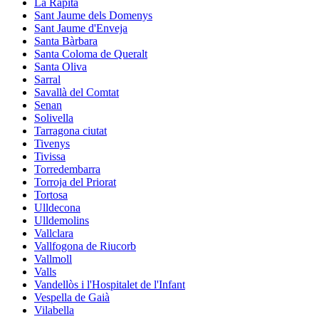
La Ràpita
Sant Jaume dels Domenys
Sant Jaume d'Enveja
Santa Bàrbara
Santa Coloma de Queralt
Santa Oliva
Sarral
Savallà del Comtat
Senan
Solivella
Tarragona ciutat
Tivenys
Tivissa
Torredembarra
Torroja del Priorat
Tortosa
Ulldecona
Ulldemolins
Vallclara
Vallfogona de Riucorb
Vallmoll
Valls
Vandellòs i l'Hospitalet de l'Infant
Vespella de Gaià
Vilabella