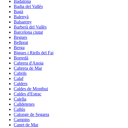
Badalona
Badia del Vallès
Bagà
Balenyà
Balsareny
Barberà del Vallès
Barcelona ciutat
Begues
Bellprat
Berga
Bigues i Riells del Fai
Borredà
Cabrera d'Anoia
Cabrera de Mar
Cabrils
Calaf
Calders
Caldes de Montbui
Caldes d'Estrac
Calella
Calldetenes
Callús
Calonge de Segarra
Campins
Canet de Mar