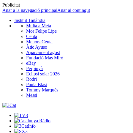
Publicitat
Anar a la navegació principal
Anar al contingut
Institut Tailàndia
Multa a Meta
Mor Felipe Lipe
Ceuta
Menors Ceuta
Àtic Ayuso
Aparcament agost
Fundació Mas Miró
eBay
Perpinyà
Eclipsi solar 2026
Rodri
Paula Blasi
Tommy Marqués
Messi