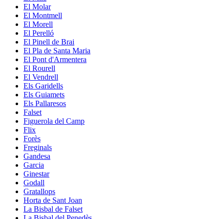
El Molar
El Montmell
El Morell
El Perelló
El Pinell de Brai
El Pla de Santa Maria
El Pont d'Armentera
El Rourell
El Vendrell
Els Garidells
Els Guiamets
Els Pallaresos
Falset
Figuerola del Camp
Flix
Forès
Freginals
Gandesa
Garcia
Ginestar
Godall
Gratallops
Horta de Sant Joan
La Bisbal de Falset
La Bisbal del Penedès