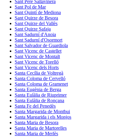
Sant Pere Sallavinera
Sant Pol de Mar
Sant Quintí de Mediona
Sant Quirze de Besora
Sant Quirze del Vallès
Sant Quirze Safaja
Sant Sadurní d'Anoia
Sant Sadurní d'Osormort
Sant Salvador de Guardiola
Sant Vicenç de Castellet
Sant Vicenç de Montalt
Sant Vicenç de Torelló
Sant Vicenç dels Horts
Santa Cecília de Voltregà
Santa Coloma de Cervelló
Santa Coloma de Gramenet
Santa Eugènia de Berga
Santa Eulàlia de Riuprimer
Santa Eulàlia de Ronçana
Santa Fe del Penedès
Santa Margarida de Montbui
Santa Margarida i els Monjos
Santa Maria de Besora
Santa Maria de Martorelles
Santa Maria de Merlès