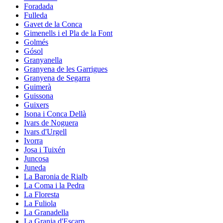
Foradada
Fulleda
Gavet de la Conca
Gimenells i el Pla de la Font
Golmés
Gósol
Granyanella
Granyena de les Garrigues
Granyena de Segarra
Guimerà
Guissona
Guixers
Isona i Conca Dellà
Ivars de Noguera
Ivars d'Urgell
Ivorra
Josa i Tuixén
Juncosa
Juneda
La Baronia de Rialb
La Coma i la Pedra
La Floresta
La Fuliola
La Granadella
La Granja d'Escarp