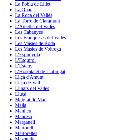
La Pobla de Lillet
La Quar
La Roca del Vallès
La Torre de Claramunt
L'Ametlla del Vallès
Les Cabanyes
Les Franqueses del Vallès
Les Masies de Roda
Les Masies de Voltregà
L'Espunyola
L'Esquirol
L'Estany
L'Hospitalet de Llobregat
Lliçà d'Amunt
Lliçà de Vall
Llinars del Vallès
Lluçà
Malgrat de Mar
Malla
Manlleu
Manresa
Marganell
Martorell
Martorelles
Masquefa