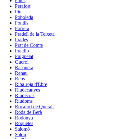
Paüls
Perafort
Pira
Poboleda
Pontils
Porrera
Pradell de la Teixeta
Prades
Prat de Comte
Pratdip
Puigpelat
Querol
Rasquera
Renau
Reus
Riba-roja d'Ebre
Riudecanyes
Riudecols
Riudoms
Rocafort de Queralt
Roda de Berà
Rodonyà
Roquetes
Salomó
Salou