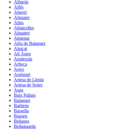
Alfarràs
Alfés
Algerri
Alguaire
Alins
Almacelles
Almatret
Almenar
Alòs de Balaguer
Alpicat
Alt Àneu
Anglesola
Arbeca
Arres
Arsèguel
Artesa de Lleida
Artesa de Segre
Aspa
Baix Pallars
Balaguer
Barbens
Bassella
Bausen
Belianes
Bellaguarda