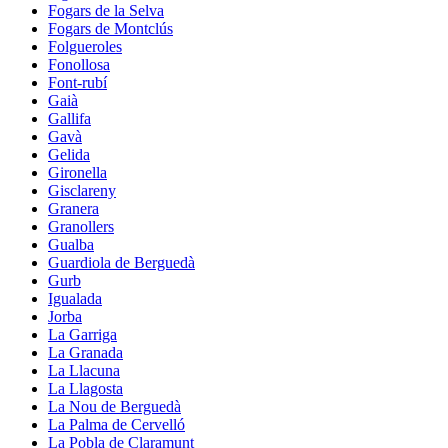
Fogars de la Selva
Fogars de Montclús
Folgueroles
Fonollosa
Font-rubí
Gaià
Gallifa
Gavà
Gelida
Gironella
Gisclareny
Granera
Granollers
Gualba
Guardiola de Berguedà
Gurb
Igualada
Jorba
La Garriga
La Granada
La Llacuna
La Llagosta
La Nou de Berguedà
La Palma de Cervelló
La Pobla de Claramunt