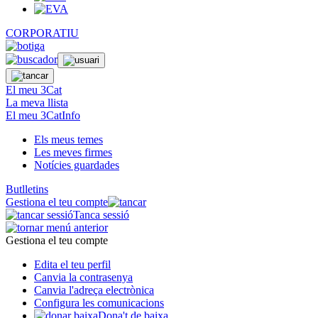
CORPORATIU
El meu 3Cat
La meva llista
El meu 3CatInfo
Els meus temes
Les meves firmes
Notícies guardades
Butlletins
Gestiona el teu compte
Tanca sessió
Gestiona el teu compte
Edita el teu perfil
Canvia la contrasenya
Canvia l'adreça electrònica
Configura les comunicacions
Dona't de baixa