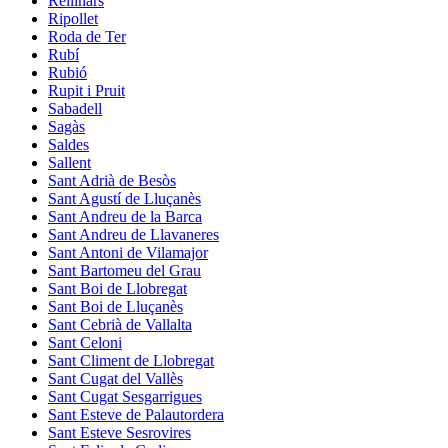
Rellinars
Ripollet
Roda de Ter
Rubí
Rubió
Rupit i Pruit
Sabadell
Sagàs
Saldes
Sallent
Sant Adrià de Besòs
Sant Agustí de Lluçanès
Sant Andreu de la Barca
Sant Andreu de Llavaneres
Sant Antoni de Vilamajor
Sant Bartomeu del Grau
Sant Boi de Llobregat
Sant Boi de Lluçanès
Sant Cebrià de Vallalta
Sant Celoni
Sant Climent de Llobregat
Sant Cugat del Vallès
Sant Cugat Sesgarrigues
Sant Esteve de Palautordera
Sant Esteve Sesrovires