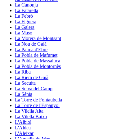
La Canonja
La Fatarella
La Febró
La Figuera
La Galera
La Masó
La Morera de Montsant
La Nou de Gaià
La Palma d'Ebre
La Pobla de Mafumet
La Pobla de Massaluca
La Pobla de Montornès
La Riba
La Riera de Gaià
La Secuita
La Selva del Camp
La Sénia
La Torre de Fontaubella
La Torre de l'Espanyol
La Vilella Alta
La Vilella Baixa
L'Albiol
L'Aldea
L'Aleixar
L'Ametlla de Mar