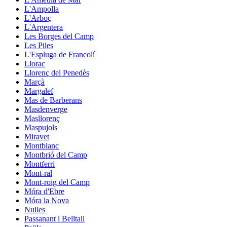
L'Ampolla
L'Arboç
L'Argentera
Les Borges del Camp
Les Piles
L'Espluga de Francolí
Llorac
Llorenç del Penedès
Marçà
Margalef
Mas de Barberans
Masdenverge
Masllorenç
Maspujols
Miravet
Montblanc
Montbrió del Camp
Montferri
Mont-ral
Mont-roig del Camp
Móra d'Ebre
Móra la Nova
Nulles
Passanant i Belltall