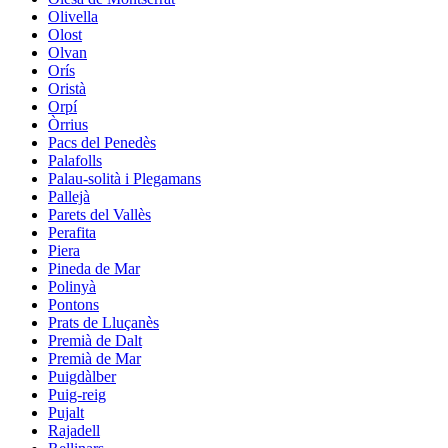
Olivella
Olost
Olvan
Orís
Oristà
Orpí
Òrrius
Pacs del Penedès
Palafolls
Palau-solità i Plegamans
Pallejà
Parets del Vallès
Perafita
Piera
Pineda de Mar
Polinyà
Pontons
Prats de Lluçanès
Premià de Dalt
Premià de Mar
Puigdàlber
Puig-reig
Pujalt
Rajadell