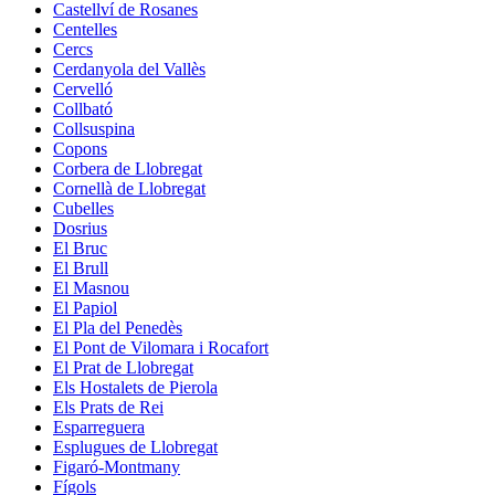
Castellví de Rosanes
Centelles
Cercs
Cerdanyola del Vallès
Cervelló
Collbató
Collsuspina
Copons
Corbera de Llobregat
Cornellà de Llobregat
Cubelles
Dosrius
El Bruc
El Brull
El Masnou
El Papiol
El Pla del Penedès
El Pont de Vilomara i Rocafort
El Prat de Llobregat
Els Hostalets de Pierola
Els Prats de Rei
Esparreguera
Esplugues de Llobregat
Figaró-Montmany
Fígols