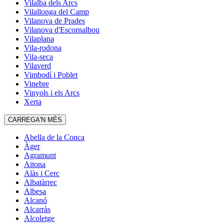
Vilalba dels Arcs
Vilallonga del Camp
Vilanova de Prades
Vilanova d'Escornalbou
Vilaplana
Vila-rodona
Vila-seca
Vilaverd
Vimbodí i Poblet
Vinebre
Vinyols i els Arcs
Xerta
CARREGA'N MÉS
Abella de la Conca
Àger
Agramunt
Aitona
Alàs i Cerc
Albatàrrec
Albesa
Alcanó
Alcarràs
Alcoletge