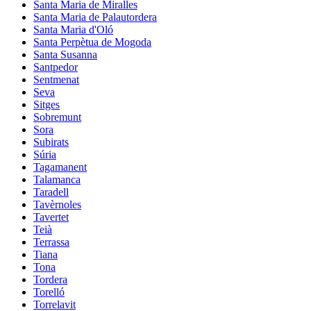
Santa Maria de Miralles
Santa Maria de Palautordera
Santa Maria d'Oló
Santa Perpètua de Mogoda
Santa Susanna
Santpedor
Sentmenat
Seva
Sitges
Sobremunt
Sora
Subirats
Súria
Tagamanent
Talamanca
Taradell
Tavèrnoles
Tavertet
Teià
Terrassa
Tiana
Tona
Tordera
Torelló
Torrelavit