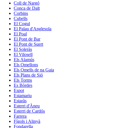
Coll de Nargó
Conca de Dalt
Corbins
Cubells
El Cogul
El Palau d'Anglesola
El Poal
El Pont de Bar
El Pont de Suert
El Soleràs
El Vilosell
Els Alamús
Els Omellons
Els Omells de na Gaia
Els Plans de Sió
Els Torms
Es Bòrdes
Espot
Estamariu
Estaràs
Esterri d'Àneu
Esterri de Cardós
Farrera
Fígols i Alinyà
Fondarella