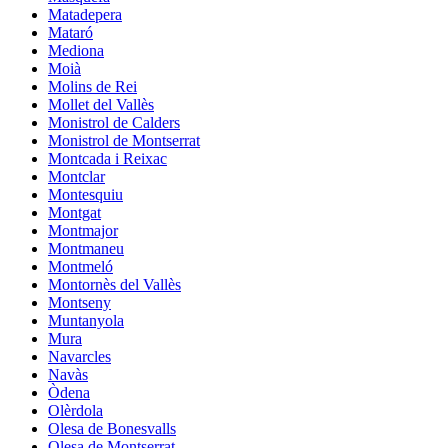
Matadepera
Mataró
Mediona
Moià
Molins de Rei
Mollet del Vallès
Monistrol de Calders
Monistrol de Montserrat
Montcada i Reixac
Montclar
Montesquiu
Montgat
Montmajor
Montmaneu
Montmeló
Montornès del Vallès
Montseny
Muntanyola
Mura
Navarcles
Navàs
Òdena
Olèrdola
Olesa de Bonesvalls
Olesa de Montserrat