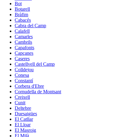
Bot
Botarell
Bràfim
Cabacés
Cabra del Camp
Calafell
Camarles
Cambrils
Capafonts
Capçanes
Caseres
Castellvell del Camp
Colldejou
Conesa
Constantí
Corbera d'Ebre
Cornudella de Montsant
Creixell
Cunit
Deltebre
Duesaigües
El Catllar
El Lloar
El Masroig
El Milà