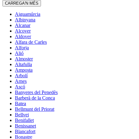
CARREGA'N MÉS
Aiguamúrcia
Albinyana
Alcanar
Alcover
Aldover
Alfara de Carles
Alforja
Alió
Almoster
Altafulla
Amposta
Arbolí
Arnes
Ascó
Banyeres del Penedès
Barberà de la Conca
Batea
Bellmunt del Priorat
Bellvei
Benifallet
Benissanet
Blancafort
Bonastre