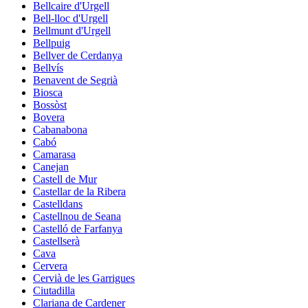
Bellcaire d'Urgell
Bell-lloc d'Urgell
Bellmunt d'Urgell
Bellpuig
Bellver de Cerdanya
Bellvís
Benavent de Segrià
Biosca
Bossòst
Bovera
Cabanabona
Cabó
Camarasa
Canejan
Castell de Mur
Castellar de la Ribera
Castelldans
Castellnou de Seana
Castelló de Farfanya
Castellserà
Cava
Cervera
Cervià de les Garrigues
Ciutadilla
Clariana de Cardener