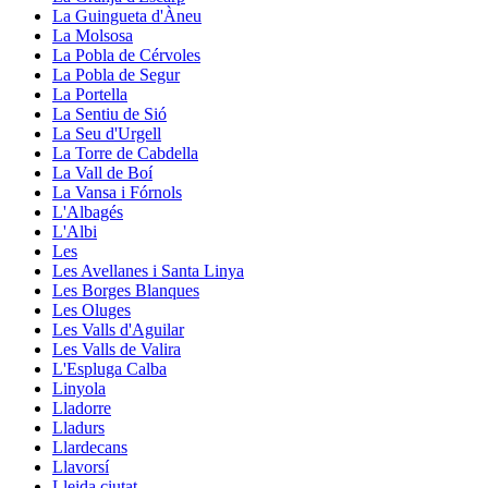
La Guingueta d'Àneu
La Molsosa
La Pobla de Cérvoles
La Pobla de Segur
La Portella
La Sentiu de Sió
La Seu d'Urgell
La Torre de Cabdella
La Vall de Boí
La Vansa i Fórnols
L'Albagés
L'Albi
Les
Les Avellanes i Santa Linya
Les Borges Blanques
Les Oluges
Les Valls d'Aguilar
Les Valls de Valira
L'Espluga Calba
Linyola
Lladorre
Lladurs
Llardecans
Llavorsí
Lleida ciutat