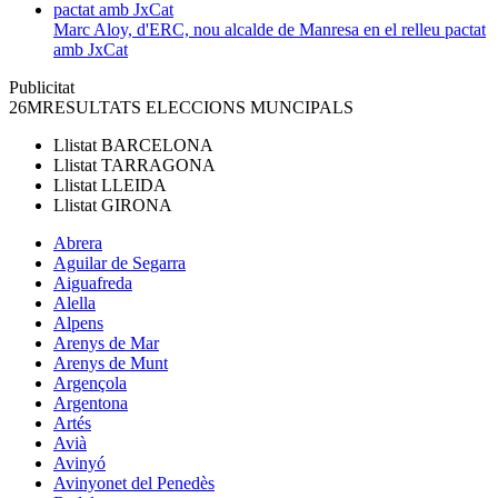
Marc Aloy, d'ERC, nou alcalde de Manresa en el relleu pactat
amb JxCat
Publicitat
26M
RESULTATS ELECCIONS MUNCIPALS
Llistat
BARCELONA
Llistat
TARRAGONA
Llistat
LLEIDA
Llistat
GIRONA
Abrera
Aguilar de Segarra
Aiguafreda
Alella
Alpens
Arenys de Mar
Arenys de Munt
Argençola
Argentona
Artés
Avià
Avinyó
Avinyonet del Penedès