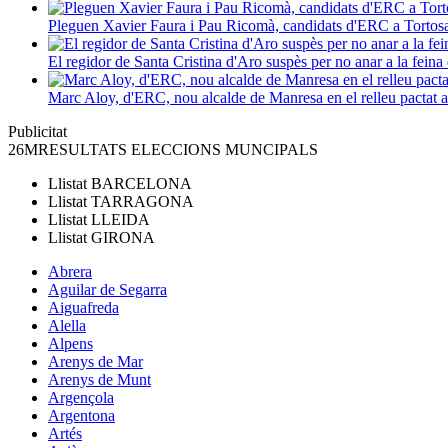
Pleguen Xavier Faura i Pau Ricomà, candidats d'ERC a Tortos
El regidor de Santa Cristina d'Aro suspès per no anar a la feina 
Marc Aloy, d'ERC, nou alcalde de Manresa en el relleu pactat
Publicitat
26M
RESULTATS ELECCIONS MUNCIPALS
Llistat
BARCELONA
Llistat
TARRAGONA
Llistat
LLEIDA
Llistat
GIRONA
Abrera
Aguilar de Segarra
Aiguafreda
Alella
Alpens
Arenys de Mar
Arenys de Munt
Argençola
Argentona
Artés