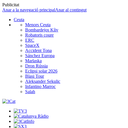
Publicitat
Anar a la navegació principal
Anar al contingut
Ceuta
Menors Ceuta
Bombardejos Kíiv
Robatoris coure
ERC
SpaceX
Accident Tona
Sánchez Europa
Marlaska
Dron Rússia
Eclipsi solar 2026
Blasi Tour
Aleksander Sekulic
Infantino Marroc
Salah