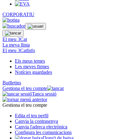
CORPORATIU
El meu 3Cat
La meva llista
El meu 3CatInfo
Els meus temes
Les meves firmes
Notícies guardades
Butlletins
Gestiona el teu compte
Tanca sessió
Gestiona el teu compte
Edita el teu perfil
Canvia la contrasenya
Canvia l'adreça electrònica
Configura les comunicacions
Dona't de baixa