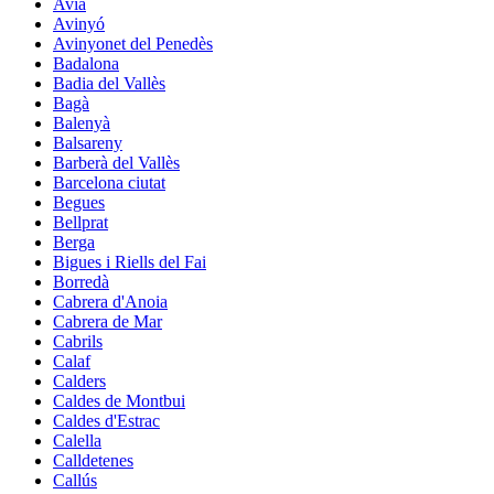
Avià
Avinyó
Avinyonet del Penedès
Badalona
Badia del Vallès
Bagà
Balenyà
Balsareny
Barberà del Vallès
Barcelona ciutat
Begues
Bellprat
Berga
Bigues i Riells del Fai
Borredà
Cabrera d'Anoia
Cabrera de Mar
Cabrils
Calaf
Calders
Caldes de Montbui
Caldes d'Estrac
Calella
Calldetenes
Callús