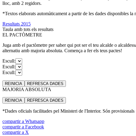
lloc, amb 2 regidors.
*Textos elaborats automàticament a partir de les dades disponibles la ni
Resultats 2015
Taula amb tots els resultats
EL PACTÒMETRE
Juga amb el pactòmetre per saber qui pot ser el teu alcalde o alcaldess
alternatiu amb majoria absoluta. Comença a fer els teus pactes!
Escull:
Escull:
Escull:
REINICIA
REFRESCA
DADES
MAJORIA ABSOLUTA
REINICIA
REFRESCA
DADES
*Dades oficials facilitades pel Ministeri de l'Interior. Són provisionals
compartir a Whatsapp
compartir a Facebook
compartir a X