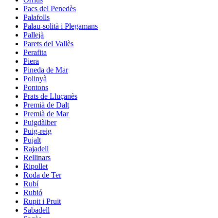
Pacs del Penedès
Palafolls
Palau-solità i Plegamans
Pallejà
Parets del Vallès
Perafita
Piera
Pineda de Mar
Polinyà
Pontons
Prats de Lluçanès
Premià de Dalt
Premià de Mar
Puigdàlber
Puig-reig
Pujalt
Rajadell
Rellinars
Ripollet
Roda de Ter
Rubí
Rubió
Rupit i Pruit
Sabadell