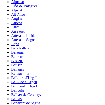
Almenar
Alòs de Balaguer
Alpicat
Alt Àneu
Anglesola
Arbeca
Arres
Arsèguel
Artesa de Lleida
Artesa de Segre
Aspa
Baix Pallars
Balaguer
Barbens
Bassella
Bausen
Belianes
Bellaguarda
Bellcaire d'Urgell
Bell-lloc d'Urgell
Bellmunt d'Urgell
Bellpuig
Bellver de Cerdanya
Bellvís
Benavent de Segrià