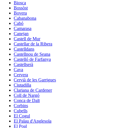
Biosca
Bossòst
Bovera
Cabanabona
Cabó
Camarasa
Canejan
Castell de Mur
Castellar de la Ribera
Castelldans
Castellnou de Seana
Castelló de Farfanya
Castellserà
Cava
Cervera
Cervià de les Garrigues
Ciutadilla
Clariana de Cardener
Coll de Nargó
Conca de Dalt
Corbins
Cubells
El Cogul
El Palau d'Anglesola
El Poal