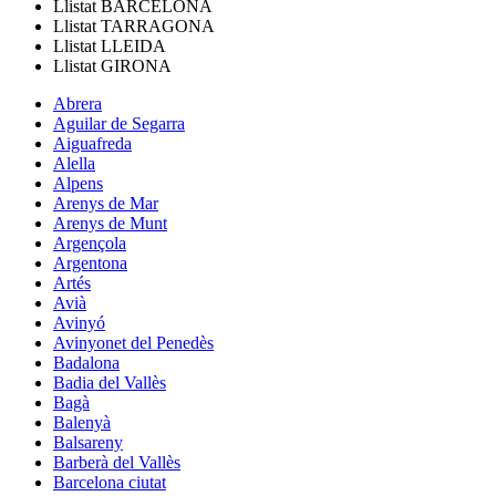
Llistat
BARCELONA
Llistat
TARRAGONA
Llistat
LLEIDA
Llistat
GIRONA
Abrera
Aguilar de Segarra
Aiguafreda
Alella
Alpens
Arenys de Mar
Arenys de Munt
Argençola
Argentona
Artés
Avià
Avinyó
Avinyonet del Penedès
Badalona
Badia del Vallès
Bagà
Balenyà
Balsareny
Barberà del Vallès
Barcelona ciutat