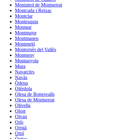
Monistrol de Montserrat
Montcada i Reixac
Montclar
Montesquiu
Montgat
Montmajor
Montmaneu
Montmeló
Montornès del Vallès
Montseny
Muntanyola
Mura
Navarcles
Navàs
Òdena
Olèrdola
Olesa de Bonesvalls
Olesa de Montserrat
Olivella
Olost
Olvan
Orís
Oristà
Orpí
Òrrius