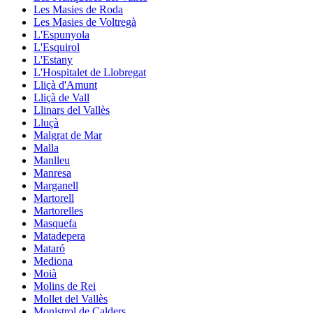
Les Masies de Roda
Les Masies de Voltregà
L'Espunyola
L'Esquirol
L'Estany
L'Hospitalet de Llobregat
Lliçà d'Amunt
Lliçà de Vall
Llinars del Vallès
Lluçà
Malgrat de Mar
Malla
Manlleu
Manresa
Marganell
Martorell
Martorelles
Masquefa
Matadepera
Mataró
Mediona
Moià
Molins de Rei
Mollet del Vallès
Monistrol de Calders