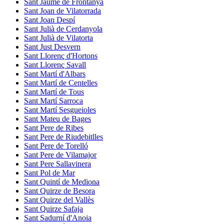
Sant Jaume de Frontanyà
Sant Joan de Vilatorrada
Sant Joan Despí
Sant Julià de Cerdanyola
Sant Julià de Vilatorta
Sant Just Desvern
Sant Llorenç d'Hortons
Sant Llorenç Savall
Sant Martí d'Albars
Sant Martí de Centelles
Sant Martí de Tous
Sant Martí Sarroca
Sant Martí Sesgueioles
Sant Mateu de Bages
Sant Pere de Ribes
Sant Pere de Riudebitlles
Sant Pere de Torelló
Sant Pere de Vilamajor
Sant Pere Sallavinera
Sant Pol de Mar
Sant Quintí de Mediona
Sant Quirze de Besora
Sant Quirze del Vallès
Sant Quirze Safaja
Sant Sadurní d'Anoia