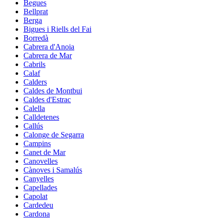
Begues
Bellprat
Berga
Bigues i Riells del Fai
Borredà
Cabrera d'Anoia
Cabrera de Mar
Cabrils
Calaf
Calders
Caldes de Montbui
Caldes d'Estrac
Calella
Calldetenes
Callús
Calonge de Segarra
Campins
Canet de Mar
Canovelles
Cànoves i Samalús
Canyelles
Capellades
Capolat
Cardedeu
Cardona