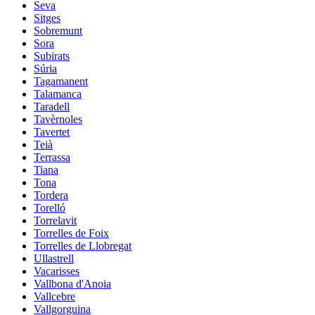
Seva
Sitges
Sobremunt
Sora
Subirats
Súria
Tagamanent
Talamanca
Taradell
Tavèrnoles
Tavertet
Teià
Terrassa
Tiana
Tona
Tordera
Torelló
Torrelavit
Torrelles de Foix
Torrelles de Llobregat
Ullastrell
Vacarisses
Vallbona d'Anoia
Vallcebre
Vallgorguina