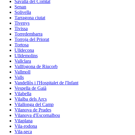
Savallà del Comtat
Senan
Solivella
Tarragona ciutat
Tivenys
Tivissa
Torredembarra
Torroja del Priorat
Tortosa
Ulldecona
Ulldemolins
Vallclara
Vallfogona de Riucorb
Vallmoll
Valls
Vandellòs i l'Hospitalet de l'Infant
Vespella de Gaià
Vilabella
Vilalba dels Arcs
Vilallonga del Camp
Vilanova de Prades
Vilanova d'Escornalbou
Vilaplana
Vila-rodona
Vila-seca