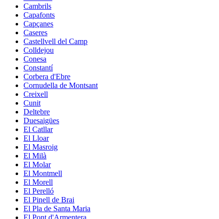
Cambrils
Capafonts
Capçanes
Caseres
Castellvell del Camp
Colldejou
Conesa
Constantí
Corbera d'Ebre
Cornudella de Montsant
Creixell
Cunit
Deltebre
Duesaigües
El Catllar
El Lloar
El Masroig
El Milà
El Molar
El Montmell
El Morell
El Perelló
El Pinell de Brai
El Pla de Santa Maria
El Pont d'Armentera