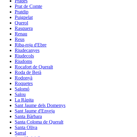
Prades
Prat de Comte
Pratdip
Puigpelat
Querol
Rasquera
Renau
Reus
Riba-roja d'Ebre
Riudecanyes
Riudecols
Riudoms
Rocafort de Queralt
Roda de Berà
Rodonyà
Roquetes
Salomó
Salou
La Ràpita
Sant Jaume dels Domenys
Sant Jaume d'Enveja
Santa Bàrbara
Santa Coloma de Queralt
Santa Oliva
Sarral