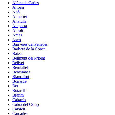
Alfara de Carles
Alforja
Alió
Almoster
Altafulla
Amposta
Arbolí
Arnes
Ascó
Banyeres del Penedès
Barberà de la Conca
Batea
Bellmunt del Priorat
Bellvei
Benifallet
Benissanet
Blancafort
Bonastre
Bot
Botarell
Bràfim
Cabacés
Cabra del Camp
Calafell
Camarles