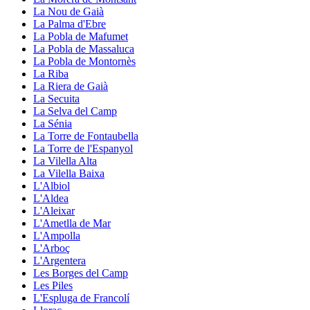
La Nou de Gaià
La Palma d'Ebre
La Pobla de Mafumet
La Pobla de Massaluca
La Pobla de Montornès
La Riba
La Riera de Gaià
La Secuita
La Selva del Camp
La Sénia
La Torre de Fontaubella
La Torre de l'Espanyol
La Vilella Alta
La Vilella Baixa
L'Albiol
L'Aldea
L'Aleixar
L'Ametlla de Mar
L'Ampolla
L'Arboç
L'Argentera
Les Borges del Camp
Les Piles
L'Espluga de Francolí