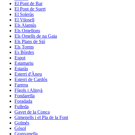
El Pont de Bar
El Pont de Suert
El Soleràs
El Vilosell
Els Alamús
Els Omellons
Els Omells de na Gaia
Els Plans de Sió
Els Torms
Es Bòrdes
Espot
Estamariu
Estaràs
Esterri d'Àneu
Esterri de Cardós
Farrera
Fígols i Alinyà
Fondarella
Foradada
Fulleda
Gavet de la Conca
Gimenells i el Pla de la Font
Golmés
Gósol
Granyanella