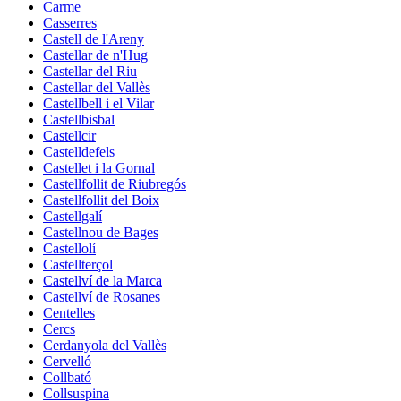
Carme
Casserres
Castell de l'Areny
Castellar de n'Hug
Castellar del Riu
Castellar del Vallès
Castellbell i el Vilar
Castellbisbal
Castellcir
Castelldefels
Castellet i la Gornal
Castellfollit de Riubregós
Castellfollit del Boix
Castellgalí
Castellnou de Bages
Castellolí
Castellterçol
Castellví de la Marca
Castellví de Rosanes
Centelles
Cercs
Cerdanyola del Vallès
Cervelló
Collbató
Collsuspina