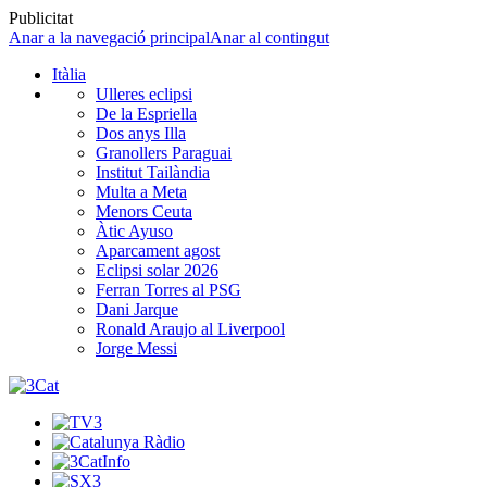
Publicitat
Anar a la navegació principal
Anar al contingut
Itàlia
Ulleres eclipsi
De la Espriella
Dos anys Illa
Granollers Paraguai
Institut Tailàndia
Multa a Meta
Menors Ceuta
Àtic Ayuso
Aparcament agost
Eclipsi solar 2026
Ferran Torres al PSG
Dani Jarque
Ronald Araujo al Liverpool
Jorge Messi