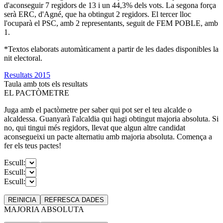
d'aconseguir 7 regidors de 13 i un 44,3% dels vots. La segona força
serà ERC, d'Agné, que ha obtingut 2 regidors. El tercer lloc
l'ocuparà el PSC, amb 2 representants, seguit de FEM POBLE, amb
1.
*Textos elaborats automàticament a partir de les dades disponibles la
nit electoral.
Resultats 2015
Taula amb tots els resultats
EL PACTÒMETRE
Juga amb el pactòmetre per saber qui pot ser el teu alcalde o
alcaldessa. Guanyarà l'alcaldia qui hagi obtingut majoria absoluta. Si
no, qui tingui més regidors, llevat que algun altre candidat
aconsegueixi un pacte alternatiu amb majoria absoluta. Comença a
fer els teus pactes!
Escull:
Escull:
Escull:
REINICIA
REFRESCA
DADES
MAJORIA ABSOLUTA