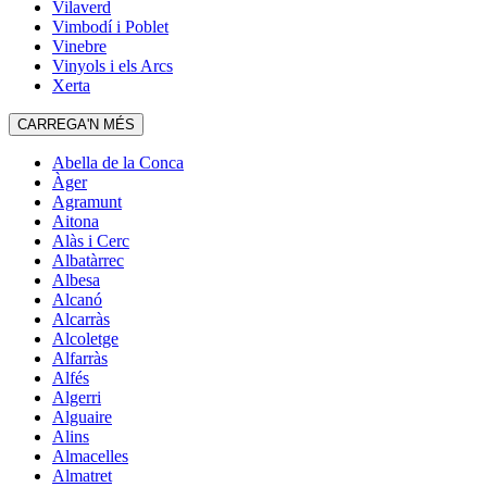
Vilaverd
Vimbodí i Poblet
Vinebre
Vinyols i els Arcs
Xerta
CARREGA'N MÉS
Abella de la Conca
Àger
Agramunt
Aitona
Alàs i Cerc
Albatàrrec
Albesa
Alcanó
Alcarràs
Alcoletge
Alfarràs
Alfés
Algerri
Alguaire
Alins
Almacelles
Almatret