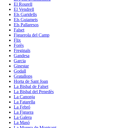
El Rourell
El Vendrell
Els Garidells
Els Guiamets
Els Pallaresos
Falset
Figuerola del Camp
Flix
Forès
Freginals
Gandesa
Garcia
Ginestar
Godall
Gratallops
Horta de Sant Joan
La Bisbal de Falset
La Bisbal del Penedès
La Canonja
La Fatarella
La Febró
La Figuera
La Galera
La Masó
La Morera de Montsant