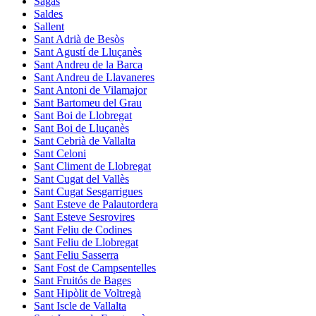
Sagàs
Saldes
Sallent
Sant Adrià de Besòs
Sant Agustí de Lluçanès
Sant Andreu de la Barca
Sant Andreu de Llavaneres
Sant Antoni de Vilamajor
Sant Bartomeu del Grau
Sant Boi de Llobregat
Sant Boi de Lluçanès
Sant Cebrià de Vallalta
Sant Celoni
Sant Climent de Llobregat
Sant Cugat del Vallès
Sant Cugat Sesgarrigues
Sant Esteve de Palautordera
Sant Esteve Sesrovires
Sant Feliu de Codines
Sant Feliu de Llobregat
Sant Feliu Sasserra
Sant Fost de Campsentelles
Sant Fruitós de Bages
Sant Hipòlit de Voltregà
Sant Iscle de Vallalta