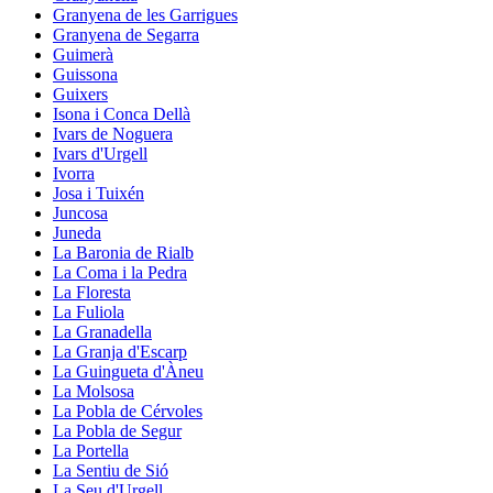
Granyena de les Garrigues
Granyena de Segarra
Guimerà
Guissona
Guixers
Isona i Conca Dellà
Ivars de Noguera
Ivars d'Urgell
Ivorra
Josa i Tuixén
Juncosa
Juneda
La Baronia de Rialb
La Coma i la Pedra
La Floresta
La Fuliola
La Granadella
La Granja d'Escarp
La Guingueta d'Àneu
La Molsosa
La Pobla de Cérvoles
La Pobla de Segur
La Portella
La Sentiu de Sió
La Seu d'Urgell