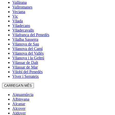
Vallirana
Vallromanes
Veciana
Vic
Vilada
Viladecans
Viladecavalls
Vilafranca del Penedès
Vilalba Sasserra
Vilanova de Sau
Vilanova del Camí
Vilanova del Vallès
Vilanova i la Geltrú
Vilassar de Dalt
Vilassar de Mar
Vilobí del Penedès
Viver i Serrateix
CARREGA'N MÉS
Aiguamúrcia
Albinyana
Alcanar
Alcover
Aldover