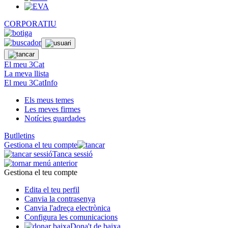
CORPORATIU
El meu 3Cat
La meva llista
El meu 3CatInfo
Els meus temes
Les meves firmes
Notícies guardades
Butlletins
Gestiona el teu compte
Tanca sessió
Gestiona el teu compte
Edita el teu perfil
Canvia la contrasenya
Canvia l'adreça electrònica
Configura les comunicacions
Dona't de baixa