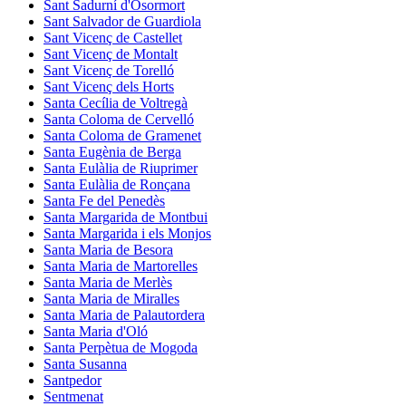
Sant Sadurní d'Osormort
Sant Salvador de Guardiola
Sant Vicenç de Castellet
Sant Vicenç de Montalt
Sant Vicenç de Torelló
Sant Vicenç dels Horts
Santa Cecília de Voltregà
Santa Coloma de Cervelló
Santa Coloma de Gramenet
Santa Eugènia de Berga
Santa Eulàlia de Riuprimer
Santa Eulàlia de Ronçana
Santa Fe del Penedès
Santa Margarida de Montbui
Santa Margarida i els Monjos
Santa Maria de Besora
Santa Maria de Martorelles
Santa Maria de Merlès
Santa Maria de Miralles
Santa Maria de Palautordera
Santa Maria d'Oló
Santa Perpètua de Mogoda
Santa Susanna
Santpedor
Sentmenat