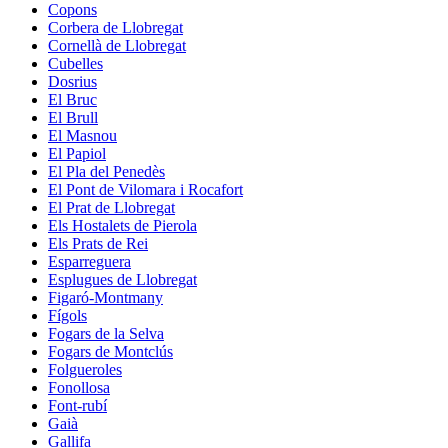
Copons
Corbera de Llobregat
Cornellà de Llobregat
Cubelles
Dosrius
El Bruc
El Brull
El Masnou
El Papiol
El Pla del Penedès
El Pont de Vilomara i Rocafort
El Prat de Llobregat
Els Hostalets de Pierola
Els Prats de Rei
Esparreguera
Esplugues de Llobregat
Figaró-Montmany
Fígols
Fogars de la Selva
Fogars de Montclús
Folgueroles
Fonollosa
Font-rubí
Gaià
Gallifa