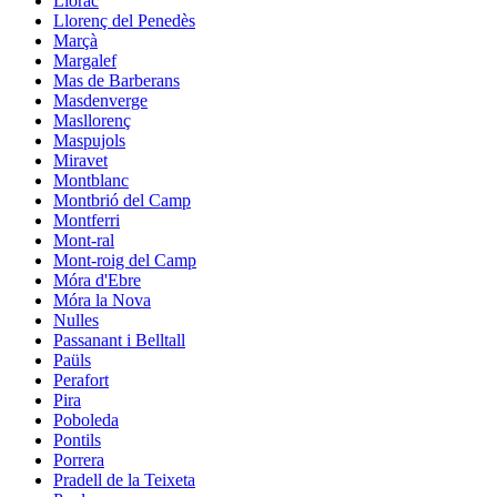
Llorac
Llorenç del Penedès
Marçà
Margalef
Mas de Barberans
Masdenverge
Masllorenç
Maspujols
Miravet
Montblanc
Montbrió del Camp
Montferri
Mont-ral
Mont-roig del Camp
Móra d'Ebre
Móra la Nova
Nulles
Passanant i Belltall
Paüls
Perafort
Pira
Poboleda
Pontils
Porrera
Pradell de la Teixeta