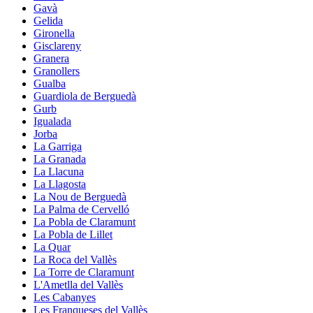
Gavà
Gelida
Gironella
Gisclareny
Granera
Granollers
Gualba
Guardiola de Berguedà
Gurb
Igualada
Jorba
La Garriga
La Granada
La Llacuna
La Llagosta
La Nou de Berguedà
La Palma de Cervelló
La Pobla de Claramunt
La Pobla de Lillet
La Quar
La Roca del Vallès
La Torre de Claramunt
L'Ametlla del Vallès
Les Cabanyes
Les Franqueses del Vallès