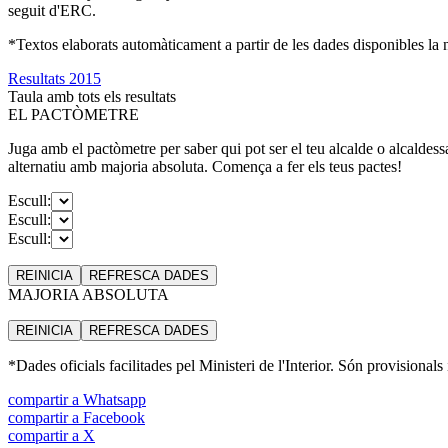
seguit d'ERC.
*Textos elaborats automàticament a partir de les dades disponibles la ni
Resultats 2015
Taula amb tots els resultats
EL PACTÒMETRE
Juga amb el pactòmetre per saber qui pot ser el teu alcalde o alcaldess
alternatiu amb majoria absoluta. Comença a fer els teus pactes!
Escull:
Escull:
Escull:
REINICIA
REFRESCA
DADES
MAJORIA ABSOLUTA
REINICIA
REFRESCA
DADES
*Dades oficials facilitades pel Ministeri de l'Interior. Són provisionals
compartir a Whatsapp
compartir a Facebook
compartir a X