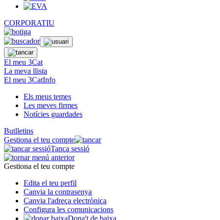
CORPORATIU
El meu 3Cat
La meva llista
El meu 3CatInfo
Els meus temes
Les meves firmes
Notícies guardades
Butlletins
Gestiona el teu compte
Tanca sessió
Gestiona el teu compte
Edita el teu perfil
Canvia la contrasenya
Canvia l'adreça electrònica
Configura les comunicacions
Dona't de baixa