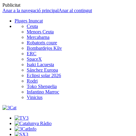
Publicitat
Anar a la navegació principal
Anar al contingut
Pluges Inuncat
Ceuta
Menors Ceuta
Mercabarna
Robatoris coure
Bombardejos Kíiv
ERC
SpaceX
Isaki Lacuesta
Sánchez Europa
Eclipsi solar 2026
Rodri
Toko Shengelia
Infantino Marroc
Vinicius