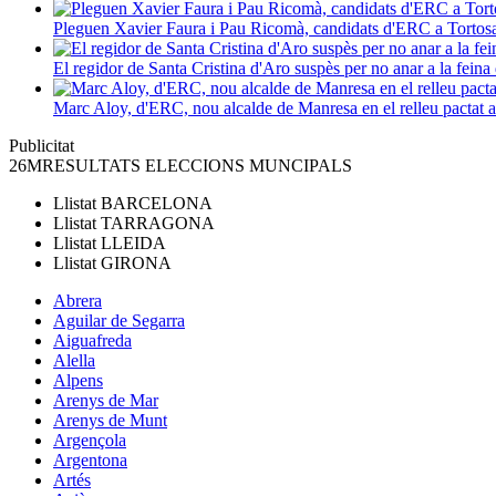
Pleguen Xavier Faura i Pau Ricomà, candidats d'ERC a Tortos
El regidor de Santa Cristina d'Aro suspès per no anar a la feina 
Marc Aloy, d'ERC, nou alcalde de Manresa en el relleu pactat
Publicitat
26M
RESULTATS ELECCIONS MUNCIPALS
Llistat
BARCELONA
Llistat
TARRAGONA
Llistat
LLEIDA
Llistat
GIRONA
Abrera
Aguilar de Segarra
Aiguafreda
Alella
Alpens
Arenys de Mar
Arenys de Munt
Argençola
Argentona
Artés