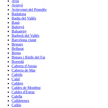
Avià
Avinyó
Avinyonet del Penedès
Badalona
Badia del Vallès
Bagà
Balenyà
Balsareny
Barberà del Vallès
Barcelona ciutat
Begues
Bellprat
Berga
Bigues i Riells del Fai
Borredà
Cabrera d'Anoia
Cabrera de Mar
Cabrils
Calaf
Calders
Caldes de Montbui
Caldes d'Estrac
Calella
Calldetenes
Callús