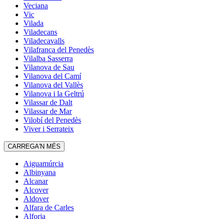
Veciana
Vic
Vilada
Viladecans
Viladecavalls
Vilafranca del Penedès
Vilalba Sasserra
Vilanova de Sau
Vilanova del Camí
Vilanova del Vallès
Vilanova i la Geltrú
Vilassar de Dalt
Vilassar de Mar
Vilobí del Penedès
Viver i Serrateix
CARREGA'N MÉS
Aiguamúrcia
Albinyana
Alcanar
Alcover
Aldover
Alfara de Carles
Alforja