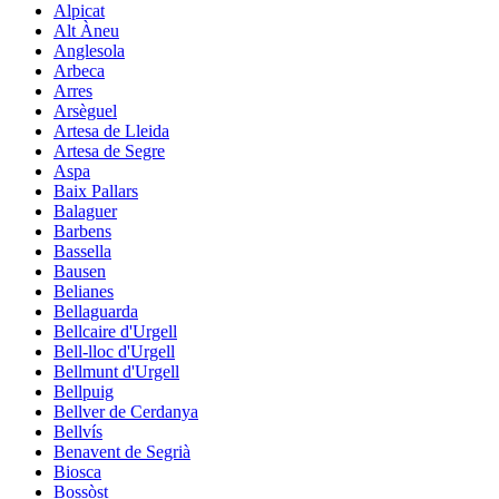
Alpicat
Alt Àneu
Anglesola
Arbeca
Arres
Arsèguel
Artesa de Lleida
Artesa de Segre
Aspa
Baix Pallars
Balaguer
Barbens
Bassella
Bausen
Belianes
Bellaguarda
Bellcaire d'Urgell
Bell-lloc d'Urgell
Bellmunt d'Urgell
Bellpuig
Bellver de Cerdanya
Bellvís
Benavent de Segrià
Biosca
Bossòst