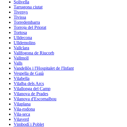
Solivella
Tarragona ciutat
Tivenys
Tivissa
Torredembarra
Torroja del Priorat
Tortosa
Ulldecona
Ulldemolins
Vallclara
Vallfogona de Riucorb
Vallmoll
Valls
Vandellòs i l'Hospitalet de l'Infant
Vespella de Gaià
Vilabella
Vilalba dels Arcs
Vilallonga del Camp
Vilanova de Prades
Vilanova d'Escornalbou
Vilaplana
Vila-rodona
Vila-seca
Vilaverd
Vimbodí i Poblet