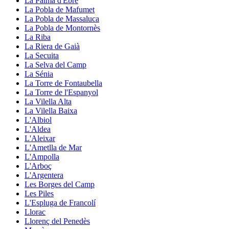
La Palma d'Ebre
La Pobla de Mafumet
La Pobla de Massaluca
La Pobla de Montornès
La Riba
La Riera de Gaià
La Secuita
La Selva del Camp
La Sénia
La Torre de Fontaubella
La Torre de l'Espanyol
La Vilella Alta
La Vilella Baixa
L'Albiol
L'Aldea
L'Aleixar
L'Ametlla de Mar
L'Ampolla
L'Arboç
L'Argentera
Les Borges del Camp
Les Piles
L'Espluga de Francolí
Llorac
Llorenç del Penedès