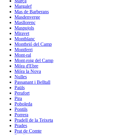
Marçà
Margalef
Mas de Barberans
Masdenverge
Masllorenç
Maspujols
Miravet
Montblanc
Montbrió del Camp
Montferri
Mont-ral
Mont-roig del Camp
Móra d'Ebre
Móra la Nova
Nulles
Passanant i Belltall
Paüls
Perafort
Pira
Poboleda
Pontils
Porrera
Pradell de la Teixeta
Prades
Prat de Comte