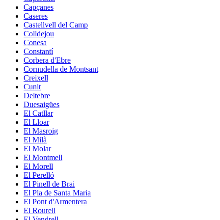
Capçanes
Caseres
Castellvell del Camp
Colldejou
Conesa
Constantí
Corbera d'Ebre
Cornudella de Montsant
Creixell
Cunit
Deltebre
Duesaigües
El Catllar
El Lloar
El Masroig
El Milà
El Molar
El Montmell
El Morell
El Perelló
El Pinell de Brai
El Pla de Santa Maria
El Pont d'Armentera
El Rourell
El Vendrell