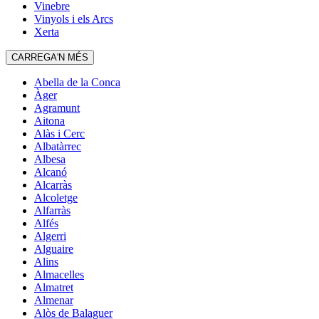
Vinebre
Vinyols i els Arcs
Xerta
CARREGA'N MÉS
Abella de la Conca
Àger
Agramunt
Aitona
Alàs i Cerc
Albatàrrec
Albesa
Alcanó
Alcarràs
Alcoletge
Alfarràs
Alfés
Algerri
Alguaire
Alins
Almacelles
Almatret
Almenar
Alòs de Balaguer