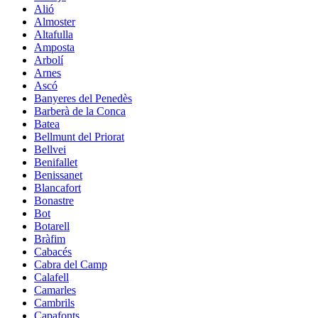
Alió
Almoster
Altafulla
Amposta
Arbolí
Arnes
Ascó
Banyeres del Penedès
Barberà de la Conca
Batea
Bellmunt del Priorat
Bellvei
Benifallet
Benissanet
Blancafort
Bonastre
Bot
Botarell
Bràfim
Cabacés
Cabra del Camp
Calafell
Camarles
Cambrils
Capafonts