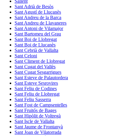
Sallent
Sant Adrià de Besòs
Sant Agustí de Lluçanès
Sant Andreu de la Barca
Sant Andreu de Llavaneres
Sant Antoni de Vilamajor
Sant Bartomeu del Grau
Sant Boi de Llobregat
Sant Boi de Lluçanès
Sant Cebrià de Vallalta
Sant Celoni
Sant Climent de Llobregat
Sant Cugat del Vallès
Sant Cugat Sesgarrigues
Sant Esteve de Palautordera
Sant Esteve Sesrovires
Sant Feliu de Codines
Sant Feliu de Llobregat
Sant Feliu Sasserra
Sant Fost de Campsentelles
Sant Fruitós de Bages
Sant Hipòlit de Voltregà
Sant Iscle de Vallalta
Sant Jaume de Frontanyà
Sant Joan de Vilatorrada