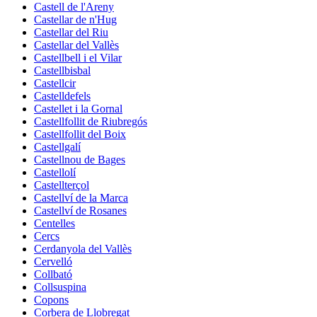
Castell de l'Areny
Castellar de n'Hug
Castellar del Riu
Castellar del Vallès
Castellbell i el Vilar
Castellbisbal
Castellcir
Castelldefels
Castellet i la Gornal
Castellfollit de Riubregós
Castellfollit del Boix
Castellgalí
Castellnou de Bages
Castellolí
Castellterçol
Castellví de la Marca
Castellví de Rosanes
Centelles
Cercs
Cerdanyola del Vallès
Cervelló
Collbató
Collsuspina
Copons
Corbera de Llobregat