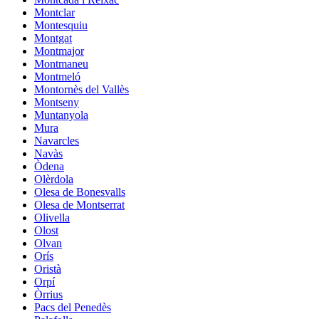
Montclar
Montesquiu
Montgat
Montmajor
Montmaneu
Montmeló
Montornès del Vallès
Montseny
Muntanyola
Mura
Navarcles
Navàs
Òdena
Olèrdola
Olesa de Bonesvalls
Olesa de Montserrat
Olivella
Olost
Olvan
Orís
Oristà
Orpí
Òrrius
Pacs del Penedès