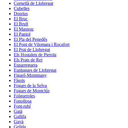
Cornellà de Llobregat
Cubelles
Dosrius
El Bruc
El Brull
El Masnou
El Papiol
El Pla del Penedès
El Pont de Vilomara i Rocafort
El Prat de Llobregat
Els Hostalets de Pierola
Els Prats de Rei
Esparreguera
Esplugues de Llobregat
Figaró-Montmany
Fígols
Fogars de la Selva
Fogars de Montclús
Folgueroles
Fonollosa
Font-rubí
Gaià
Gallifa
Gavà
Gelida