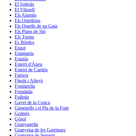
El Soleràs
El Vilosell
Els Alamús
Els Omellons
Els Omells de na Gaia
Els Plans de Sió
Els Torms
Es Bòrdes
Espot
Estamariu
Estaràs
Esterri d'Àneu
Esterri de Cardós
Farrera
Fígols i Alinyà
Fondarella
Foradada
Fulleda
Gavet de la Conca
Gimenells i el Pla de la Font
Golmés
Gósol
Granyanella
Granyena de les Garrigues
Granyena de Segarra