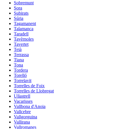
Sobremunt
Sora
Subirats
Súria
Tagamanent
Talamanca
Taradell
Tavèrnoles
Tavertet
Teià
Terrassa
Tiana
Tona
Tordera
Torelló
Torrelavit
Torrelles de Foix
Torrelles de Llobregat
Ullastrell
Vacarisses
Vallbona d'Anoia
Vallcebre
Vallgorguina
Vallirana
Vallromanes