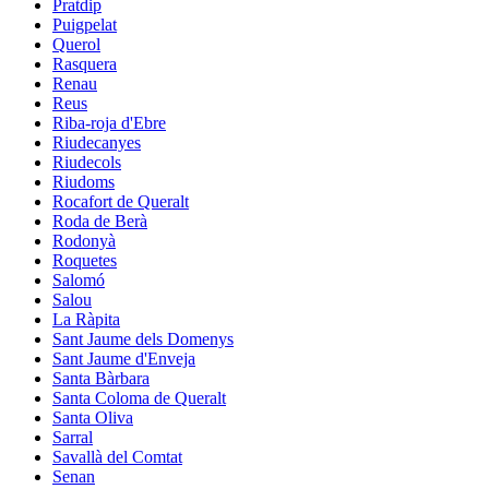
Pratdip
Puigpelat
Querol
Rasquera
Renau
Reus
Riba-roja d'Ebre
Riudecanyes
Riudecols
Riudoms
Rocafort de Queralt
Roda de Berà
Rodonyà
Roquetes
Salomó
Salou
La Ràpita
Sant Jaume dels Domenys
Sant Jaume d'Enveja
Santa Bàrbara
Santa Coloma de Queralt
Santa Oliva
Sarral
Savallà del Comtat
Senan