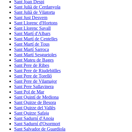
Sant Joan Despí
Sant Julià de Cerdanyola
Sant Julià de Vilatorta
Sant Just Desvern
Sant Llorenç d'Hortons
Sant Llorenç Savall
Sant Martí d'Albars
Sant Martí de Centelles
Sant Martí de Tous
Sant Martí Sarroca
Sant Martí Sesgueioles
Sant Mateu de Bages
Sant Pere de Ribes
Sant Pere de Riudebitlles
Sant Pere de Torelló
Sant Pere de Vilamajor
Sant Pere Sallavinera
Sant Pol de Mar
Sant Quintí de Mediona
Sant Quirze de Besora
Sant Quirze del Vallès
Sant Quirze Safaja
Sant Sadurní d'Anoia
Sant Sadurní d'Osormort
Sant Salvador de Guardiola