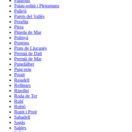
Palafolls
Palau-solità i Plegamans
Pallejà
Parets del Vallès
Perafita
Piera
Pineda de Mar
Polinyà
Pontons
Prats de Lluçanès
Premià de Dalt
Premià de Mar
Puigdàlber
Puig-reig
Pujalt
Rajadell
Rellinars
Ripollet
Roda de Ter
Rubí
Rubió
Rupit i Pruit
Sabadell
Sagàs
Saldes