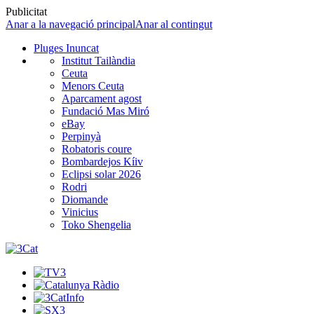
Publicitat
Anar a la navegació principal
Anar al contingut
Pluges Inuncat
Institut Tailàndia
Ceuta
Menors Ceuta
Aparcament agost
Fundació Mas Miró
eBay
Perpinyà
Robatoris coure
Bombardejos Kíiv
Eclipsi solar 2026
Rodri
Diomande
Vinicius
Toko Shengelia