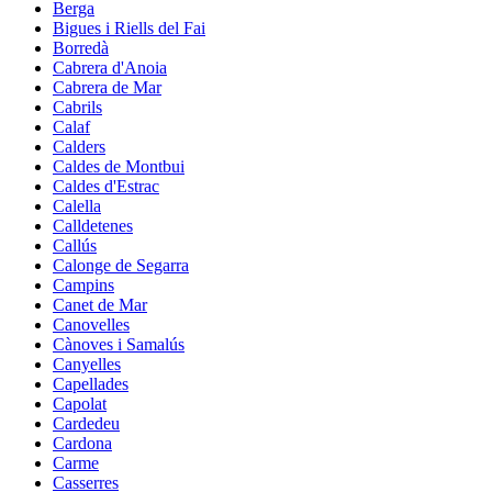
Berga
Bigues i Riells del Fai
Borredà
Cabrera d'Anoia
Cabrera de Mar
Cabrils
Calaf
Calders
Caldes de Montbui
Caldes d'Estrac
Calella
Calldetenes
Callús
Calonge de Segarra
Campins
Canet de Mar
Canovelles
Cànoves i Samalús
Canyelles
Capellades
Capolat
Cardedeu
Cardona
Carme
Casserres