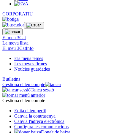
CORPORATIU
El meu 3Cat
La meva llista
El meu 3CatInfo
Els meus temes
Les meves firmes
Notícies guardades
Butlletins
Gestiona el teu compte
Tanca sessió
Gestiona el teu compte
Edita el teu perfil
Canvia la contrasenya
Canvia l'adreça electrònica
Configura les comunicacions
Dona't de baixa