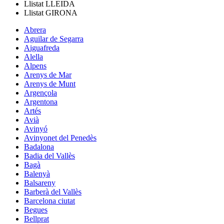
Llistat
LLEIDA
Llistat
GIRONA
Abrera
Aguilar de Segarra
Aiguafreda
Alella
Alpens
Arenys de Mar
Arenys de Munt
Argençola
Argentona
Artés
Avià
Avinyó
Avinyonet del Penedès
Badalona
Badia del Vallès
Bagà
Balenyà
Balsareny
Barberà del Vallès
Barcelona ciutat
Begues
Bellprat