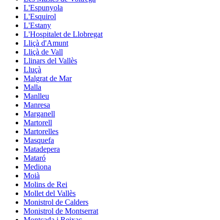
L'Espunyola
L'Esquirol
L'Estany
L'Hospitalet de Llobregat
Lliçà d'Amunt
Lliçà de Vall
Llinars del Vallès
Lluçà
Malgrat de Mar
Malla
Manlleu
Manresa
Marganell
Martorell
Martorelles
Masquefa
Matadepera
Mataró
Mediona
Moià
Molins de Rei
Mollet del Vallès
Monistrol de Calders
Monistrol de Montserrat
Montcada i Reixac