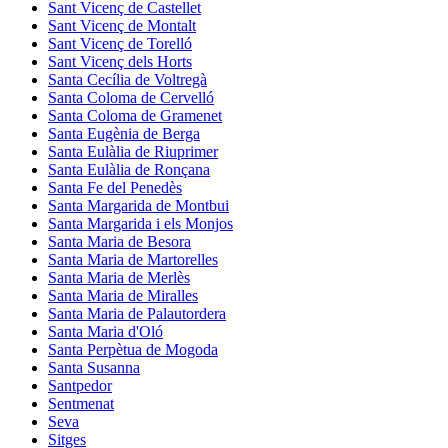
Sant Vicenç de Castellet
Sant Vicenç de Montalt
Sant Vicenç de Torelló
Sant Vicenç dels Horts
Santa Cecília de Voltregà
Santa Coloma de Cervelló
Santa Coloma de Gramenet
Santa Eugènia de Berga
Santa Eulàlia de Riuprimer
Santa Eulàlia de Ronçana
Santa Fe del Penedès
Santa Margarida de Montbui
Santa Margarida i els Monjos
Santa Maria de Besora
Santa Maria de Martorelles
Santa Maria de Merlès
Santa Maria de Miralles
Santa Maria de Palautordera
Santa Maria d'Oló
Santa Perpètua de Mogoda
Santa Susanna
Santpedor
Sentmenat
Seva
Sitges