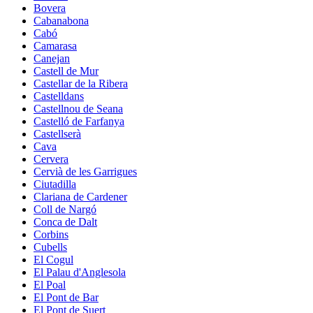
Bovera
Cabanabona
Cabó
Camarasa
Canejan
Castell de Mur
Castellar de la Ribera
Castelldans
Castellnou de Seana
Castelló de Farfanya
Castellserà
Cava
Cervera
Cervià de les Garrigues
Ciutadilla
Clariana de Cardener
Coll de Nargó
Conca de Dalt
Corbins
Cubells
El Cogul
El Palau d'Anglesola
El Poal
El Pont de Bar
El Pont de Suert