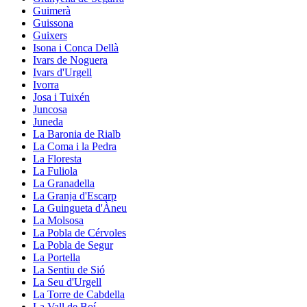
Guimerà
Guissona
Guixers
Isona i Conca Dellà
Ivars de Noguera
Ivars d'Urgell
Ivorra
Josa i Tuixén
Juncosa
Juneda
La Baronia de Rialb
La Coma i la Pedra
La Floresta
La Fuliola
La Granadella
La Granja d'Escarp
La Guingueta d'Àneu
La Molsosa
La Pobla de Cérvoles
La Pobla de Segur
La Portella
La Sentiu de Sió
La Seu d'Urgell
La Torre de Cabdella
La Vall de Boí