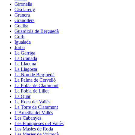
Gironella
Gisclareny
Granera
Granollers
Gualba
Guardiola de Berguedà
Gurb
Igualada
Jorba
La Garriga
La Granada
La Llacuna
La Llagosta
La Nou de Berguedà
La Palma de Cervelló
La Pobla de Claramunt
La Pobla de Lillet
La Quar
La Roca del Vallès
La Torre de Claramunt
L'Ametlla del Vallès
Les Cabanyes
Les Franqueses del Vallès
Les Masies de Roda
Les Masies de Voltregà