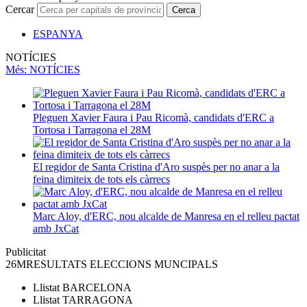
Cercar
Cerca
ESPANYA
NOTÍCIES
Més
: NOTÍCIES
Pleguen Xavier Faura i Pau Ricomà, candidats d'ERC a
Tortosa i Tarragona el 28M
El regidor de Santa Cristina d'Aro suspès per no anar a la
feina dimiteix de tots els càrrecs
Marc Aloy, d'ERC, nou alcalde de Manresa en el relleu pactat
amb JxCat
Publicitat
26M
RESULTATS ELECCIONS MUNCIPALS
Llistat
BARCELONA
Llistat
TARRAGONA