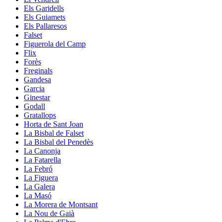
Els Garidells
Els Guiamets
Els Pallaresos
Falset
Figuerola del Camp
Flix
Forès
Freginals
Gandesa
Garcia
Ginestar
Godall
Gratallops
Horta de Sant Joan
La Bisbal de Falset
La Bisbal del Penedès
La Canonja
La Fatarella
La Febró
La Figuera
La Galera
La Masó
La Morera de Montsant
La Nou de Gaià