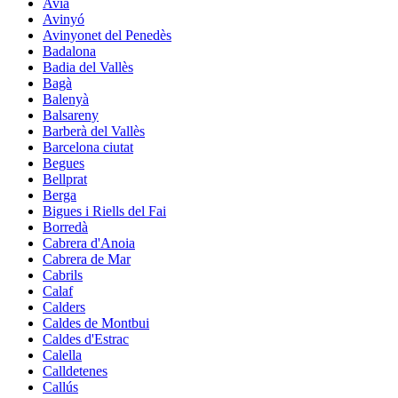
Avià
Avinyó
Avinyonet del Penedès
Badalona
Badia del Vallès
Bagà
Balenyà
Balsareny
Barberà del Vallès
Barcelona ciutat
Begues
Bellprat
Berga
Bigues i Riells del Fai
Borredà
Cabrera d'Anoia
Cabrera de Mar
Cabrils
Calaf
Calders
Caldes de Montbui
Caldes d'Estrac
Calella
Calldetenes
Callús