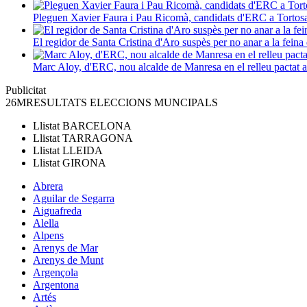
Pleguen Xavier Faura i Pau Ricomà, candidats d'ERC a Tortos
El regidor de Santa Cristina d'Aro suspès per no anar a la feina 
Marc Aloy, d'ERC, nou alcalde de Manresa en el relleu pactat
Publicitat
26M
RESULTATS ELECCIONS MUNCIPALS
Llistat
BARCELONA
Llistat
TARRAGONA
Llistat
LLEIDA
Llistat
GIRONA
Abrera
Aguilar de Segarra
Aiguafreda
Alella
Alpens
Arenys de Mar
Arenys de Munt
Argençola
Argentona
Artés