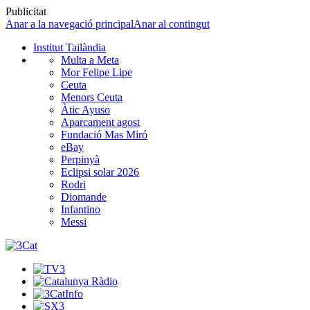
Publicitat
Anar a la navegació principal
Anar al contingut
Institut Tailàndia
Multa a Meta
Mor Felipe Lipe
Ceuta
Menors Ceuta
Àtic Ayuso
Aparcament agost
Fundació Mas Miró
eBay
Perpinyà
Eclipsi solar 2026
Rodri
Diomande
Infantino
Messi