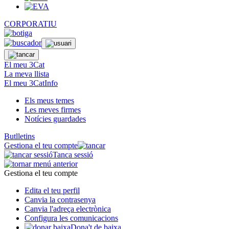
CORPORATIU
El meu 3Cat
La meva llista
El meu 3CatInfo
Els meus temes
Les meves firmes
Notícies guardades
Butlletins
Gestiona el teu compte
Tanca sessió
Gestiona el teu compte
Edita el teu perfil
Canvia la contrasenya
Canvia l'adreça electrònica
Configura les comunicacions
Dona't de baixa