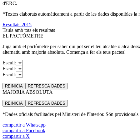
d'ERC.
*Textos elaborats automàticament a partir de les dades disponibles la ni
Resultats 2015
Taula amb tots els resultats
EL PACTÒMETRE
Juga amb el pactòmetre per saber qui pot ser el teu alcalde o alcaldess
alternatiu amb majoria absoluta. Comença a fer els teus pactes!
Escull:
Escull:
Escull:
REINICIA
REFRESCA
DADES
MAJORIA ABSOLUTA
REINICIA
REFRESCA
DADES
*Dades oficials facilitades pel Ministeri de l'Interior. Són provisionals
compartir a Whatsapp
compartir a Facebook
compartir a X