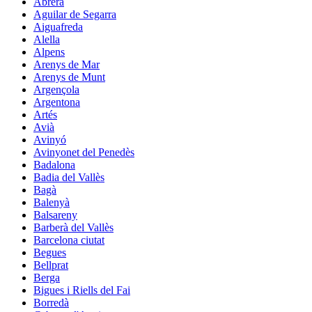
Abrera
Aguilar de Segarra
Aiguafreda
Alella
Alpens
Arenys de Mar
Arenys de Munt
Argençola
Argentona
Artés
Avià
Avinyó
Avinyonet del Penedès
Badalona
Badia del Vallès
Bagà
Balenyà
Balsareny
Barberà del Vallès
Barcelona ciutat
Begues
Bellprat
Berga
Bigues i Riells del Fai
Borredà