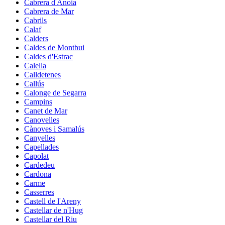
Cabrera d'Anoia
Cabrera de Mar
Cabrils
Calaf
Calders
Caldes de Montbui
Caldes d'Estrac
Calella
Calldetenes
Callús
Calonge de Segarra
Campins
Canet de Mar
Canovelles
Cànoves i Samalús
Canyelles
Capellades
Capolat
Cardedeu
Cardona
Carme
Casserres
Castell de l'Areny
Castellar de n'Hug
Castellar del Riu