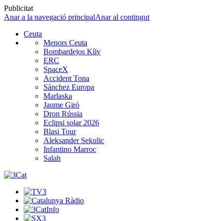
Publicitat
Anar a la navegació principal
Anar al contingut
Ceuta
Menors Ceuta
Bombardejos Kíiv
ERC
SpaceX
Accident Tona
Sánchez Europa
Marlaska
Jaume Giró
Dron Rússia
Eclipsi solar 2026
Blasi Tour
Aleksander Sekulic
Infantino Marroc
Salah