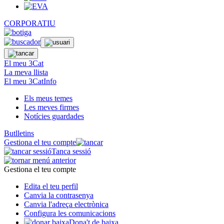
CORPORATIU
El meu 3Cat
La meva llista
El meu 3CatInfo
Els meus temes
Les meves firmes
Notícies guardades
Butlletins
Gestiona el teu compte
Tanca sessió
Gestiona el teu compte
Edita el teu perfil
Canvia la contrasenya
Canvia l'adreça electrònica
Configura les comunicacions
Dona't de baixa