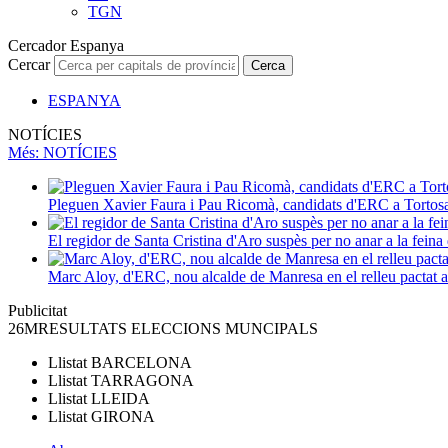
TGN
Cercador Espanya
Cercar
Cerca
ESPANYA
NOTÍCIES
Més
: NOTÍCIES
Pleguen Xavier Faura i Pau Ricomà, candidats d'ERC a Tortos
El regidor de Santa Cristina d'Aro suspès per no anar a la feina 
Marc Aloy, d'ERC, nou alcalde de Manresa en el relleu pactat
Publicitat
26M
RESULTATS ELECCIONS MUNCIPALS
Llistat
BARCELONA
Llistat
TARRAGONA
Llistat
LLEIDA
Llistat
GIRONA