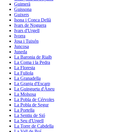
Guimerà
Guissona
Guixers
Isona i Conca Dellà
Ivars de Noguera
Ivars d'Urgell
Ivorra
Josa i Tuixén
Juncosa
Juneda
La Baronia de Rialb
La Coma i la Pedra
La Floresta
La Fuliola
La Granadella
La Granja d'Escarp
La Guingueta d'Àneu
La Molsosa
La Pobla de Cérvoles
La Pobla de Segur
La Portella
La Sentiu de Sió
La Seu d'Urgell
La Torre de Cabdella
La Vall de Boí