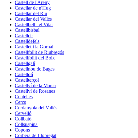
Castell de l'Areny
Castellar de n'Hug
Castellar del Riu
Castellar del Vallès
Castellbell i el Vilar
Castellbisbal
Castellcir
Castelldefels
Castellet i la Gornal
Castellfollit de Riubregós
Castellfollit del Boix
Castellgalí
Castellnou de Bages
Castellolí
Castellterçol
Castellví de la Marca
Castellví de Rosanes
Centelles
Cercs
Cerdanyola del Vallès
Cervelló
Collbató
Collsuspina
Copons
Corbera de Llobregat