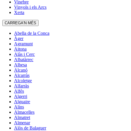
Vinebre
Vinyols i els Arcs
Xerta
CARREGA'N MÉS
Abella de la Conca
Àger
Agramunt
Aitona
Alàs i Cerc
Albatàrrec
Albesa
Alcanó
Alcarràs
Alcoletge
Alfarràs
Alfés
Algerri
Alguaire
Alins
Almacelles
Almatret
Almenar
Alòs de Balaguer