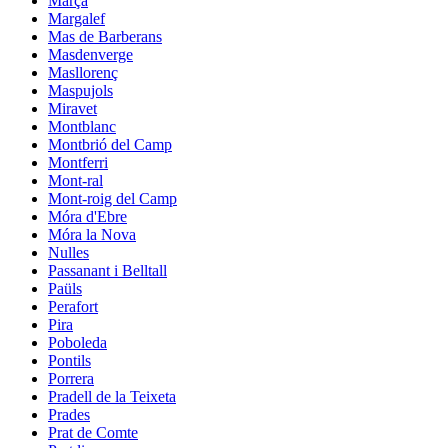
Marçà
Margalef
Mas de Barberans
Masdenverge
Masllorenç
Maspujols
Miravet
Montblanc
Montbrió del Camp
Montferri
Mont-ral
Mont-roig del Camp
Móra d'Ebre
Móra la Nova
Nulles
Passanant i Belltall
Paüls
Perafort
Pira
Poboleda
Pontils
Porrera
Pradell de la Teixeta
Prades
Prat de Comte