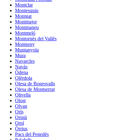
Montclar
Montesquiu
Montgat
Montmajor
Montmaneu
Montmeló
Montornès del Vallès
Montseny
Muntanyola
Mura
Navarcles
Navàs
Òdena
Olèrdola
Olesa de Bonesvalls
Olesa de Montserrat
Olivella
Olost
Olvan
Orís
Oristà
Orpí
Òrrius
Pacs del Penedès
Palafolls