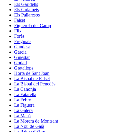
Els Garidells
Els Guiamets
Els Pallaresos
Falset
Figuerola del Camp
Flix
Forès
Freginals
Gandesa
Garcia
Ginestar
Godall
Gratallops
Horta de Sant Joan
La Bisbal de Falset
La Bisbal del Penedès
La Canonja
La Fatarella
La Febró
La Figuera
La Galera
La Masó
La Morera de Montsant
La Nou de Gaià
La Palma d'Ebre