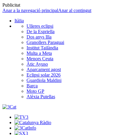
Publicitat
Anar a la navegació principal
Anar al contingut
Itàlia
Ulleres eclipsi
De la Espriella
Dos anys Illa
Granollers Paraguai
Institut Tailàndia
Multa a Meta
Menors Ceuta
Àtic Ayuso
Aparcament agost
Eclipsi solar 2026
Guardiola Maldini
Barça
Moto GP
Alèxia Putellas