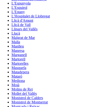
L'Espunyola
L'Esquirol
L'Estany
L'Hospitalet de Llobregat
Lliçà d'Amunt
Lliçà de Vall
Llinars del Vallès
Lluçà
Malgrat de Mar
Malla
Manlleu
Manresa
Marganell
Martorell
Martorelles
Masquefa
Matadepera
Mataró
Mediona
Moià
Molins de Rei
Mollet del Vallès
Monistrol de Calders
Monistrol de Montserrat
Montcada i Reixac