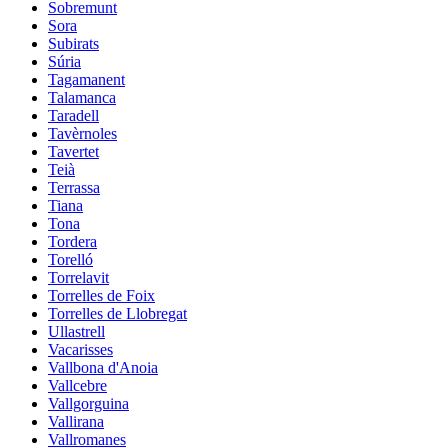
Sobremunt
Sora
Subirats
Súria
Tagamanent
Talamanca
Taradell
Tavèrnoles
Tavertet
Teià
Terrassa
Tiana
Tona
Tordera
Torelló
Torrelavit
Torrelles de Foix
Torrelles de Llobregat
Ullastrell
Vacarisses
Vallbona d'Anoia
Vallcebre
Vallgorguina
Vallirana
Vallromanes