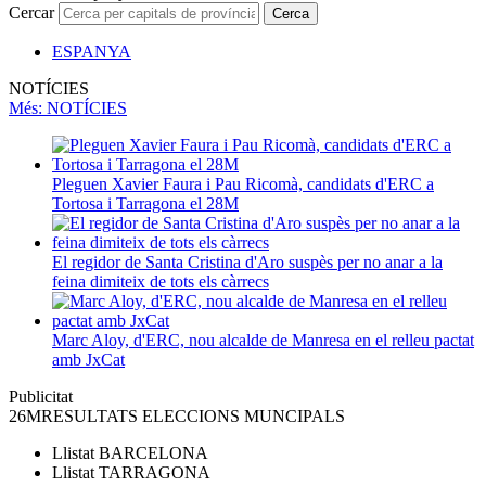
Cercar
Cerca
ESPANYA
NOTÍCIES
Més
: NOTÍCIES
Pleguen Xavier Faura i Pau Ricomà, candidats d'ERC a
Tortosa i Tarragona el 28M
El regidor de Santa Cristina d'Aro suspès per no anar a la
feina dimiteix de tots els càrrecs
Marc Aloy, d'ERC, nou alcalde de Manresa en el relleu pactat
amb JxCat
Publicitat
26M
RESULTATS ELECCIONS MUNCIPALS
Llistat
BARCELONA
Llistat
TARRAGONA