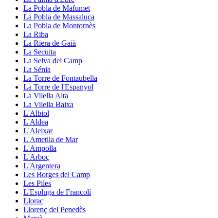
La Pobla de Mafumet
La Pobla de Massaluca
La Pobla de Montornès
La Riba
La Riera de Gaià
La Secuita
La Selva del Camp
La Sénia
La Torre de Fontaubella
La Torre de l'Espanyol
La Vilella Alta
La Vilella Baixa
L'Albiol
L'Aldea
L'Aleixar
L'Ametlla de Mar
L'Ampolla
L'Arboç
L'Argentera
Les Borges del Camp
Les Piles
L'Espluga de Francolí
Llorac
Llorenç del Penedès