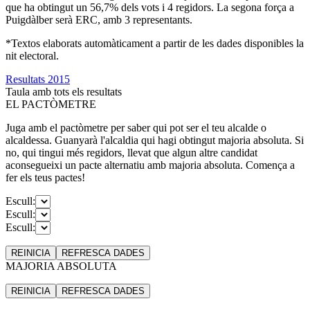
que ha obtingut un 56,7% dels vots i 4 regidors. La segona força a
Puigdàlber serà ERC, amb 3 representants.
*Textos elaborats automàticament a partir de les dades disponibles la
nit electoral.
Resultats 2015
Taula amb tots els resultats
EL PACTÒMETRE
Juga amb el pactòmetre per saber qui pot ser el teu alcalde o
alcaldessa. Guanyarà l'alcaldia qui hagi obtingut majoria absoluta. Si
no, qui tingui més regidors, llevat que algun altre candidat
aconsegueixi un pacte alternatiu amb majoria absoluta. Comença a
fer els teus pactes!
Escull:
Escull:
Escull:
REINICIA
REFRESCA
DADES
MAJORIA ABSOLUTA
REINICIA
REFRESCA
DADES