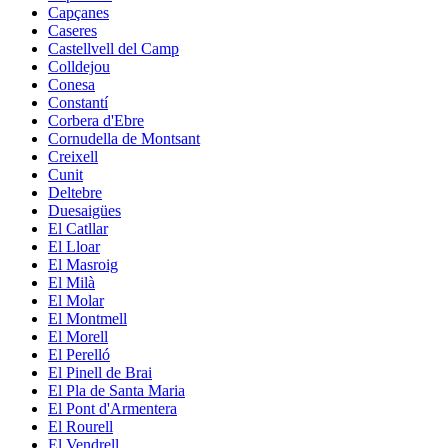
Capçanes
Caseres
Castellvell del Camp
Colldejou
Conesa
Constantí
Corbera d'Ebre
Cornudella de Montsant
Creixell
Cunit
Deltebre
Duesaigües
El Catllar
El Lloar
El Masroig
El Milà
El Molar
El Montmell
El Morell
El Perelló
El Pinell de Brai
El Pla de Santa Maria
El Pont d'Armentera
El Rourell
El Vendrell