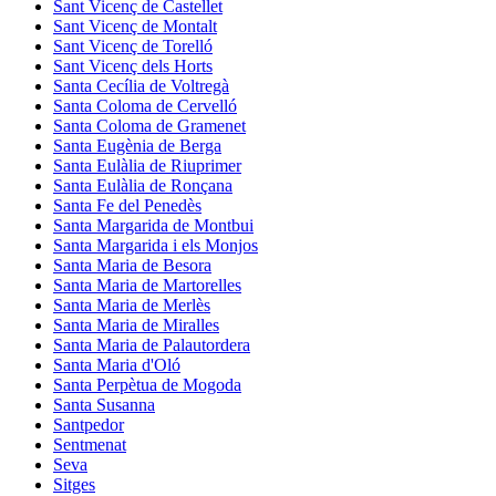
Sant Vicenç de Castellet
Sant Vicenç de Montalt
Sant Vicenç de Torelló
Sant Vicenç dels Horts
Santa Cecília de Voltregà
Santa Coloma de Cervelló
Santa Coloma de Gramenet
Santa Eugènia de Berga
Santa Eulàlia de Riuprimer
Santa Eulàlia de Ronçana
Santa Fe del Penedès
Santa Margarida de Montbui
Santa Margarida i els Monjos
Santa Maria de Besora
Santa Maria de Martorelles
Santa Maria de Merlès
Santa Maria de Miralles
Santa Maria de Palautordera
Santa Maria d'Oló
Santa Perpètua de Mogoda
Santa Susanna
Santpedor
Sentmenat
Seva
Sitges