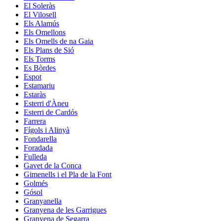
El Soleràs
El Vilosell
Els Alamús
Els Omellons
Els Omells de na Gaia
Els Plans de Sió
Els Torms
Es Bòrdes
Espot
Estamariu
Estaràs
Esterri d'Àneu
Esterri de Cardós
Farrera
Fígols i Alinyà
Fondarella
Foradada
Fulleda
Gavet de la Conca
Gimenells i el Pla de la Font
Golmés
Gósol
Granyanella
Granyena de les Garrigues
Granyena de Segarra