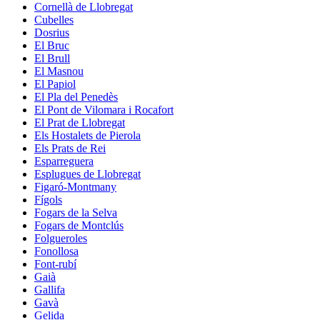
Cornellà de Llobregat
Cubelles
Dosrius
El Bruc
El Brull
El Masnou
El Papiol
El Pla del Penedès
El Pont de Vilomara i Rocafort
El Prat de Llobregat
Els Hostalets de Pierola
Els Prats de Rei
Esparreguera
Esplugues de Llobregat
Figaró-Montmany
Fígols
Fogars de la Selva
Fogars de Montclús
Folgueroles
Fonollosa
Font-rubí
Gaià
Gallifa
Gavà
Gelida