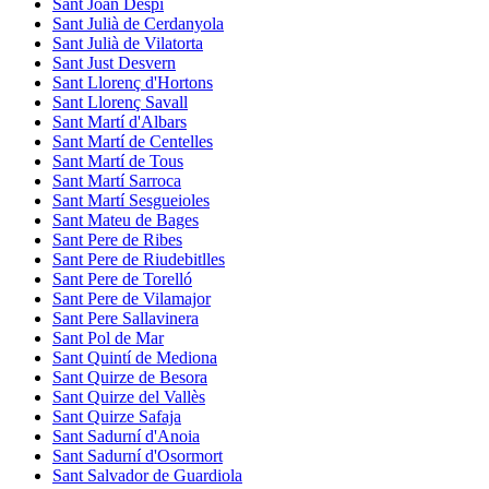
Sant Joan Despí
Sant Julià de Cerdanyola
Sant Julià de Vilatorta
Sant Just Desvern
Sant Llorenç d'Hortons
Sant Llorenç Savall
Sant Martí d'Albars
Sant Martí de Centelles
Sant Martí de Tous
Sant Martí Sarroca
Sant Martí Sesgueioles
Sant Mateu de Bages
Sant Pere de Ribes
Sant Pere de Riudebitlles
Sant Pere de Torelló
Sant Pere de Vilamajor
Sant Pere Sallavinera
Sant Pol de Mar
Sant Quintí de Mediona
Sant Quirze de Besora
Sant Quirze del Vallès
Sant Quirze Safaja
Sant Sadurní d'Anoia
Sant Sadurní d'Osormort
Sant Salvador de Guardiola