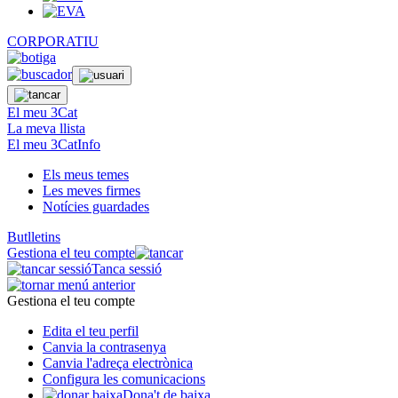
CORPORATIU
El meu 3Cat
La meva llista
El meu 3CatInfo
Els meus temes
Les meves firmes
Notícies guardades
Butlletins
Gestiona el teu compte
Tanca sessió
Gestiona el teu compte
Edita el teu perfil
Canvia la contrasenya
Canvia l'adreça electrònica
Configura les comunicacions
Dona't de baixa