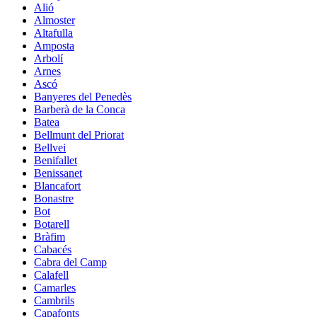
Alió
Almoster
Altafulla
Amposta
Arbolí
Arnes
Ascó
Banyeres del Penedès
Barberà de la Conca
Batea
Bellmunt del Priorat
Bellvei
Benifallet
Benissanet
Blancafort
Bonastre
Bot
Botarell
Bràfim
Cabacés
Cabra del Camp
Calafell
Camarles
Cambrils
Capafonts