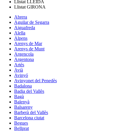
Llistat
LLEIDA
Llistat
GIRONA
Abrera
Aguilar de Segarra
Aiguafreda
Alella
Alpens
Arenys de Mar
Arenys de Munt
Argençola
Argentona
Artés
Avià
Avinyó
Avinyonet del Penedès
Badalona
Badia del Vallès
Bagà
Balenyà
Balsareny
Barberà del Vallès
Barcelona ciutat
Begues
Bellprat