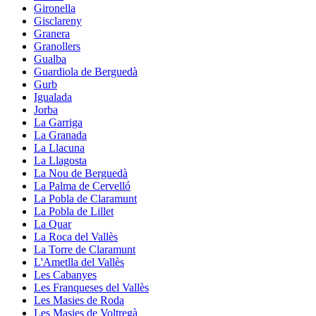
Gironella
Gisclareny
Granera
Granollers
Gualba
Guardiola de Berguedà
Gurb
Igualada
Jorba
La Garriga
La Granada
La Llacuna
La Llagosta
La Nou de Berguedà
La Palma de Cervelló
La Pobla de Claramunt
La Pobla de Lillet
La Quar
La Roca del Vallès
La Torre de Claramunt
L'Ametlla del Vallès
Les Cabanyes
Les Franqueses del Vallès
Les Masies de Roda
Les Masies de Voltregà