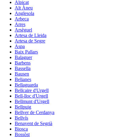
Alpicat
Alt Àneu
Anglesola
Arbeca
Arres
Arsèguel
Artesa de Lleida
Artesa de Segre
Aspa
Baix Pallars
Balaguer
Barbens
Bassella
Bausen
Belianes
Bellaguarda
Bellcaire d'Urgell
Bell-lloc d'Urgell
Bellmunt d'Urgell
Bellpuig
Bellver de Cerdanya
Bellvís
Benavent de Segrià
Biosca
Bossòst