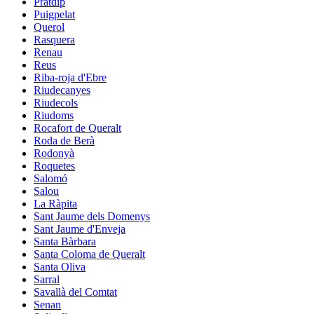
Pratdip
Puigpelat
Querol
Rasquera
Renau
Reus
Riba-roja d'Ebre
Riudecanyes
Riudecols
Riudoms
Rocafort de Queralt
Roda de Berà
Rodonyà
Roquetes
Salomó
Salou
La Ràpita
Sant Jaume dels Domenys
Sant Jaume d'Enveja
Santa Bàrbara
Santa Coloma de Queralt
Santa Oliva
Sarral
Savallà del Comtat
Senan