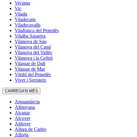
Veciana
Vic
Vilada
Viladecans
Viladecavalls
Vilafranca del Penedès
Vilalba Sasserra
Vilanova de Sau
Vilanova del Camí
Vilanova del Vallès
Vilanova i la Geltrú
Vilassar de Dalt
Vilassar de Mar
Vilobí del Penedès
Viver i Serrateix
CARREGA'N MÉS
Aiguamúrcia
Albinyana
Alcanar
Alcover
Aldover
Alfara de Carles
Alforja