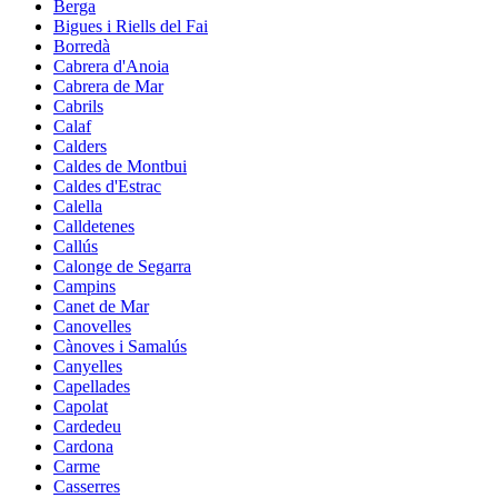
Berga
Bigues i Riells del Fai
Borredà
Cabrera d'Anoia
Cabrera de Mar
Cabrils
Calaf
Calders
Caldes de Montbui
Caldes d'Estrac
Calella
Calldetenes
Callús
Calonge de Segarra
Campins
Canet de Mar
Canovelles
Cànoves i Samalús
Canyelles
Capellades
Capolat
Cardedeu
Cardona
Carme
Casserres