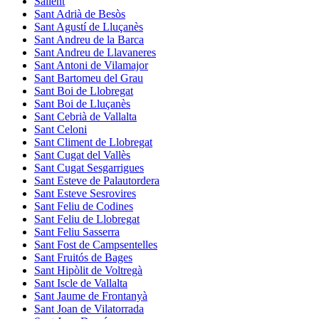
Sallent
Sant Adrià de Besòs
Sant Agustí de Lluçanès
Sant Andreu de la Barca
Sant Andreu de Llavaneres
Sant Antoni de Vilamajor
Sant Bartomeu del Grau
Sant Boi de Llobregat
Sant Boi de Lluçanès
Sant Cebrià de Vallalta
Sant Celoni
Sant Climent de Llobregat
Sant Cugat del Vallès
Sant Cugat Sesgarrigues
Sant Esteve de Palautordera
Sant Esteve Sesrovires
Sant Feliu de Codines
Sant Feliu de Llobregat
Sant Feliu Sasserra
Sant Fost de Campsentelles
Sant Fruitós de Bages
Sant Hipòlit de Voltregà
Sant Iscle de Vallalta
Sant Jaume de Frontanyà
Sant Joan de Vilatorrada