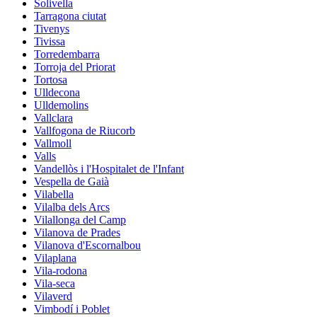
Solivella
Tarragona ciutat
Tivenys
Tivissa
Torredembarra
Torroja del Priorat
Tortosa
Ulldecona
Ulldemolins
Vallclara
Vallfogona de Riucorb
Vallmoll
Valls
Vandellòs i l'Hospitalet de l'Infant
Vespella de Gaià
Vilabella
Vilalba dels Arcs
Vilallonga del Camp
Vilanova de Prades
Vilanova d'Escornalbou
Vilaplana
Vila-rodona
Vila-seca
Vilaverd
Vimbodí i Poblet