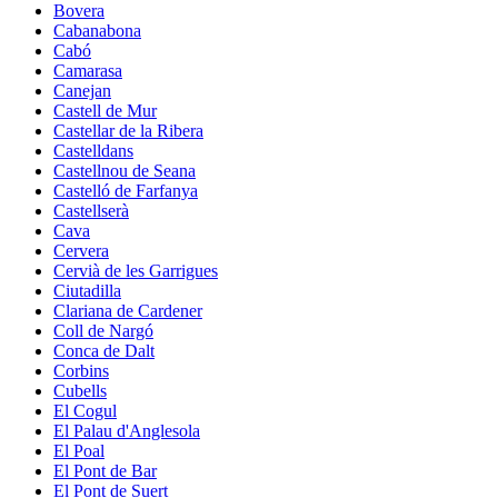
Bovera
Cabanabona
Cabó
Camarasa
Canejan
Castell de Mur
Castellar de la Ribera
Castelldans
Castellnou de Seana
Castelló de Farfanya
Castellserà
Cava
Cervera
Cervià de les Garrigues
Ciutadilla
Clariana de Cardener
Coll de Nargó
Conca de Dalt
Corbins
Cubells
El Cogul
El Palau d'Anglesola
El Poal
El Pont de Bar
El Pont de Suert