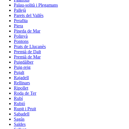
Palau-solità i Plegamans
Pallejà
Parets del Vallès
Perafita
Piera
Pineda de Mar
Polinyà
Pontons
Prats de Lluçanès
Premià de Dalt
Premià de Mar
Puigdàlber
Puig-reig
Pujalt
Rajadell
Rellinars
Ripollet
Roda de Ter
Rubí
Rubió
Rupit i Pruit
Sabadell
Sagàs
Saldes