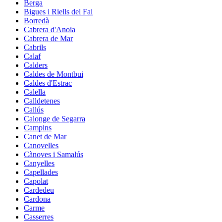
Berga
Bigues i Riells del Fai
Borredà
Cabrera d'Anoia
Cabrera de Mar
Cabrils
Calaf
Calders
Caldes de Montbui
Caldes d'Estrac
Calella
Calldetenes
Callús
Calonge de Segarra
Campins
Canet de Mar
Canovelles
Cànoves i Samalús
Canyelles
Capellades
Capolat
Cardedeu
Cardona
Carme
Casserres