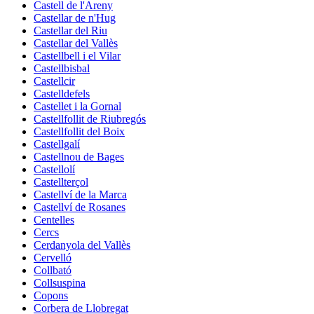
Castell de l'Areny
Castellar de n'Hug
Castellar del Riu
Castellar del Vallès
Castellbell i el Vilar
Castellbisbal
Castellcir
Castelldefels
Castellet i la Gornal
Castellfollit de Riubregós
Castellfollit del Boix
Castellgalí
Castellnou de Bages
Castellolí
Castellterçol
Castellví de la Marca
Castellví de Rosanes
Centelles
Cercs
Cerdanyola del Vallès
Cervelló
Collbató
Collsuspina
Copons
Corbera de Llobregat