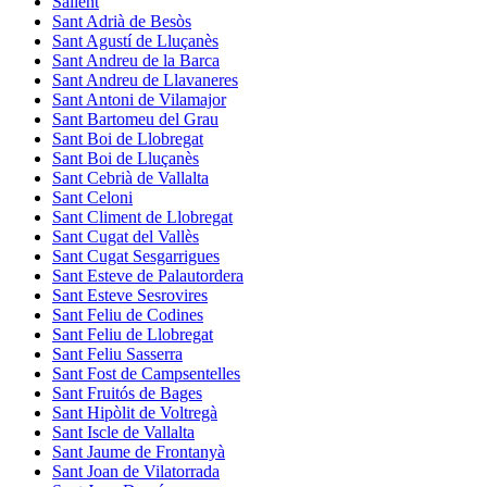
Sallent
Sant Adrià de Besòs
Sant Agustí de Lluçanès
Sant Andreu de la Barca
Sant Andreu de Llavaneres
Sant Antoni de Vilamajor
Sant Bartomeu del Grau
Sant Boi de Llobregat
Sant Boi de Lluçanès
Sant Cebrià de Vallalta
Sant Celoni
Sant Climent de Llobregat
Sant Cugat del Vallès
Sant Cugat Sesgarrigues
Sant Esteve de Palautordera
Sant Esteve Sesrovires
Sant Feliu de Codines
Sant Feliu de Llobregat
Sant Feliu Sasserra
Sant Fost de Campsentelles
Sant Fruitós de Bages
Sant Hipòlit de Voltregà
Sant Iscle de Vallalta
Sant Jaume de Frontanyà
Sant Joan de Vilatorrada