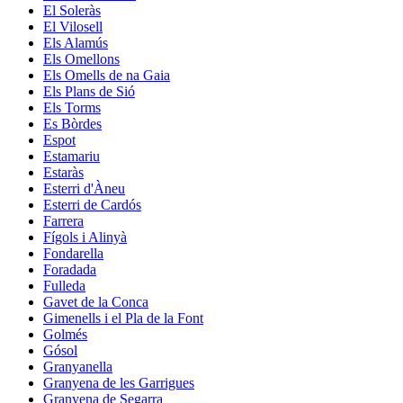
El Soleràs
El Vilosell
Els Alamús
Els Omellons
Els Omells de na Gaia
Els Plans de Sió
Els Torms
Es Bòrdes
Espot
Estamariu
Estaràs
Esterri d'Àneu
Esterri de Cardós
Farrera
Fígols i Alinyà
Fondarella
Foradada
Fulleda
Gavet de la Conca
Gimenells i el Pla de la Font
Golmés
Gósol
Granyanella
Granyena de les Garrigues
Granyena de Segarra