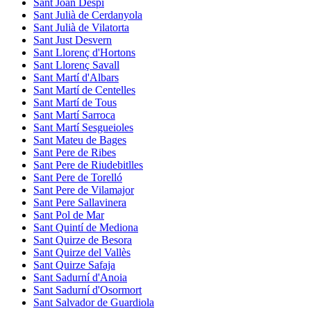
Sant Joan Despí
Sant Julià de Cerdanyola
Sant Julià de Vilatorta
Sant Just Desvern
Sant Llorenç d'Hortons
Sant Llorenç Savall
Sant Martí d'Albars
Sant Martí de Centelles
Sant Martí de Tous
Sant Martí Sarroca
Sant Martí Sesgueioles
Sant Mateu de Bages
Sant Pere de Ribes
Sant Pere de Riudebitlles
Sant Pere de Torelló
Sant Pere de Vilamajor
Sant Pere Sallavinera
Sant Pol de Mar
Sant Quintí de Mediona
Sant Quirze de Besora
Sant Quirze del Vallès
Sant Quirze Safaja
Sant Sadurní d'Anoia
Sant Sadurní d'Osormort
Sant Salvador de Guardiola