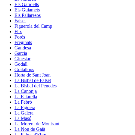
Els Garidells
Els Guiamets
Els Pallaresos
Falset
Figuerola del Camp
Flix
Forès
Freginals
Gandesa
Garcia
Ginestar
Godall
Gratallops
Horta de Sant Joan
La Bisbal de Falset
La Bisbal del Penedès
La Canonja
La Fatarella
La Febró
La Figuera
La Galera
La Masó
La Morera de Montsant
La Nou de Gaià
La Palma d'Ebre