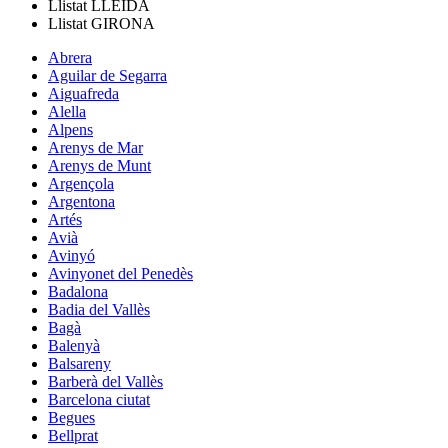
Llistat
LLEIDA
Llistat
GIRONA
Abrera
Aguilar de Segarra
Aiguafreda
Alella
Alpens
Arenys de Mar
Arenys de Munt
Argençola
Argentona
Artés
Avià
Avinyó
Avinyonet del Penedès
Badalona
Badia del Vallès
Bagà
Balenyà
Balsareny
Barberà del Vallès
Barcelona ciutat
Begues
Bellprat