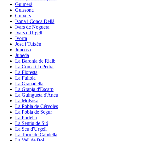
Guimerà
Guissona
Guixers
Isona i Conca Dellà
Ivars de Noguera
Ivars d'Urgell
Ivorra
Josa i Tuixén
Juncosa
Juneda
La Baronia de Rialb
La Coma i la Pedra
La Floresta
La Fuliola
La Granadella
La Granja d'Escarp
La Guingueta d'Àneu
La Molsosa
La Pobla de Cérvoles
La Pobla de Segur
La Portella
La Sentiu de Sió
La Seu d'Urgell
La Torre de Cabdella
La Vall de Boí