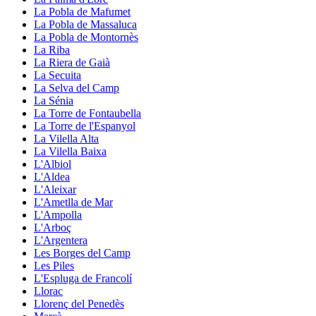
La Pobla de Mafumet
La Pobla de Massaluca
La Pobla de Montornès
La Riba
La Riera de Gaià
La Secuita
La Selva del Camp
La Sénia
La Torre de Fontaubella
La Torre de l'Espanyol
La Vilella Alta
La Vilella Baixa
L'Albiol
L'Aldea
L'Aleixar
L'Ametlla de Mar
L'Ampolla
L'Arboç
L'Argentera
Les Borges del Camp
Les Piles
L'Espluga de Francolí
Llorac
Llorenç del Penedès