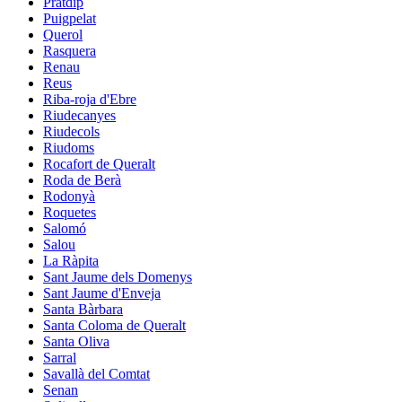
Pratdip
Puigpelat
Querol
Rasquera
Renau
Reus
Riba-roja d'Ebre
Riudecanyes
Riudecols
Riudoms
Rocafort de Queralt
Roda de Berà
Rodonyà
Roquetes
Salomó
Salou
La Ràpita
Sant Jaume dels Domenys
Sant Jaume d'Enveja
Santa Bàrbara
Santa Coloma de Queralt
Santa Oliva
Sarral
Savallà del Comtat
Senan