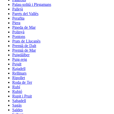
Palau-solità i Plegamans
Pallejà
Parets del Vallès
Perafita
Piera
Pineda de Mar
Polinyà
Pontons
Prats de Lluçanès
Premià de Dalt
Premià de Mar
Puigdàlber
Puig-reig
Pujalt
Rajadell
Rellinars
Ripollet
Roda de Ter
Rubí
Rubió
Rupit i Pruit
Sabadell
Sagàs
Saldes