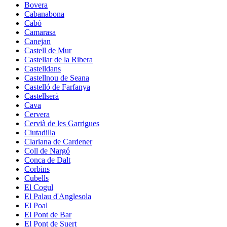
Bovera
Cabanabona
Cabó
Camarasa
Canejan
Castell de Mur
Castellar de la Ribera
Castelldans
Castellnou de Seana
Castelló de Farfanya
Castellserà
Cava
Cervera
Cervià de les Garrigues
Ciutadilla
Clariana de Cardener
Coll de Nargó
Conca de Dalt
Corbins
Cubells
El Cogul
El Palau d'Anglesola
El Poal
El Pont de Bar
El Pont de Suert