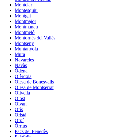
Montclar
Montesquiu
Montgat
Montmajor
Montmaneu
Montmeló
Montornès del Vallès
Montseny
Muntanyola
Mura
Navarcles
Navàs
Òdena
Olèrdola
Olesa de Bonesvalls
Olesa de Montserrat
Olivella
Olost
Olvan
Orís
Oristà
Orpí
Òrrius
Pacs del Penedès
Palafolls