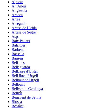
Alpicat
Alt Àneu
Anglesola
Arbeca
Arres
Arsèguel
Artesa de Lleida
Artesa de Segre
Aspa
Baix Pallars
Balaguer
Barbens
Bassella
Bausen
Belianes
Bellaguarda
Bellcaire d'Urgell
Bell-lloc d'Urgell
Bellmunt d'Urgell
Bellpuig
Bellver de Cerdanya
Bellvís
Benavent de Segrià
Biosca
Bossòst