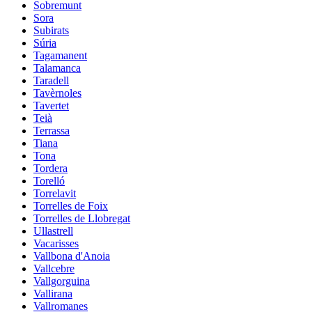
Sobremunt
Sora
Subirats
Súria
Tagamanent
Talamanca
Taradell
Tavèrnoles
Tavertet
Teià
Terrassa
Tiana
Tona
Tordera
Torelló
Torrelavit
Torrelles de Foix
Torrelles de Llobregat
Ullastrell
Vacarisses
Vallbona d'Anoia
Vallcebre
Vallgorguina
Vallirana
Vallromanes