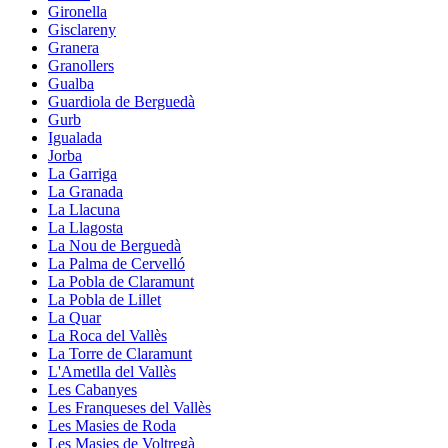
Gironella
Gisclareny
Granera
Granollers
Gualba
Guardiola de Berguedà
Gurb
Igualada
Jorba
La Garriga
La Granada
La Llacuna
La Llagosta
La Nou de Berguedà
La Palma de Cervelló
La Pobla de Claramunt
La Pobla de Lillet
La Quar
La Roca del Vallès
La Torre de Claramunt
L'Ametlla del Vallès
Les Cabanyes
Les Franqueses del Vallès
Les Masies de Roda
Les Masies de Voltregà