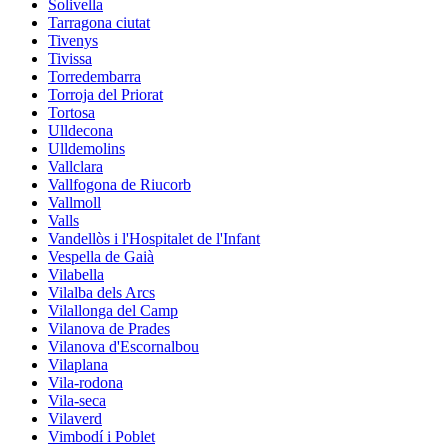
Solivella
Tarragona ciutat
Tivenys
Tivissa
Torredembarra
Torroja del Priorat
Tortosa
Ulldecona
Ulldemolins
Vallclara
Vallfogona de Riucorb
Vallmoll
Valls
Vandellòs i l'Hospitalet de l'Infant
Vespella de Gaià
Vilabella
Vilalba dels Arcs
Vilallonga del Camp
Vilanova de Prades
Vilanova d'Escornalbou
Vilaplana
Vila-rodona
Vila-seca
Vilaverd
Vimbodí i Poblet