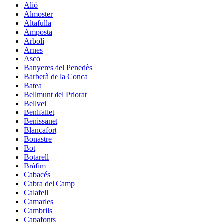
Alió
Almoster
Altafulla
Amposta
Arbolí
Arnes
Ascó
Banyeres del Penedès
Barberà de la Conca
Batea
Bellmunt del Priorat
Bellvei
Benifallet
Benissanet
Blancafort
Bonastre
Bot
Botarell
Bràfim
Cabacés
Cabra del Camp
Calafell
Camarles
Cambrils
Capafonts