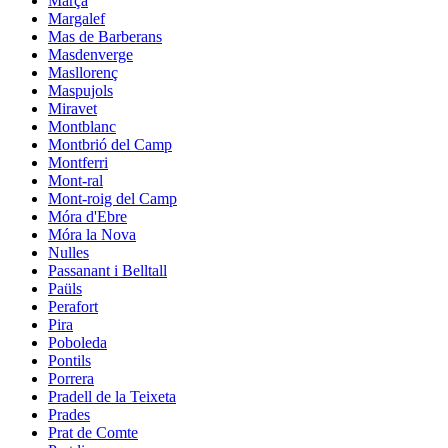
Marçà
Margalef
Mas de Barberans
Masdenverge
Masllorenç
Maspujols
Miravet
Montblanc
Montbrió del Camp
Montferri
Mont-ral
Mont-roig del Camp
Móra d'Ebre
Móra la Nova
Nulles
Passanant i Belltall
Paüls
Perafort
Pira
Poboleda
Pontils
Porrera
Pradell de la Teixeta
Prades
Prat de Comte