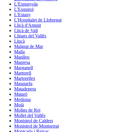
L'Espunyola
L'Esquirol
L'Estany
L'Hospitalet de Llobregat
Lliçà d'Amunt
Lliçà de Vall
Llinars del Vallès
Lluçà
Malgrat de Mar
Malla
Manlleu
Manresa
Marganell
Martorell
Martorelles
Masquefa
Matadepera
Mataró
Mediona
Moià
Molins de Rei
Mollet del Vallès
Monistrol de Calders
Monistrol de Montserrat
Montcada i Reixac