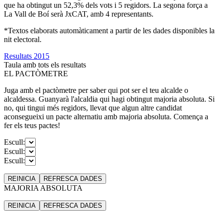
que ha obtingut un 52,3% dels vots i 5 regidors. La segona força a
La Vall de Boí serà JxCAT, amb 4 representants.
*Textos elaborats automàticament a partir de les dades disponibles la
nit electoral.
Resultats 2015
Taula amb tots els resultats
EL PACTÒMETRE
Juga amb el pactòmetre per saber qui pot ser el teu alcalde o
alcaldessa. Guanyarà l'alcaldia qui hagi obtingut majoria absoluta. Si
no, qui tingui més regidors, llevat que algun altre candidat
aconsegueixi un pacte alternatiu amb majoria absoluta. Comença a
fer els teus pactes!
Escull:
Escull:
Escull:
REINICIA
REFRESCA
DADES
MAJORIA ABSOLUTA
REINICIA
REFRESCA
DADES