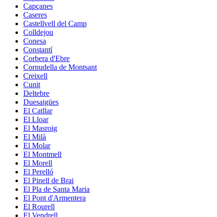
Capçanes
Caseres
Castellvell del Camp
Colldejou
Conesa
Constantí
Corbera d'Ebre
Cornudella de Montsant
Creixell
Cunit
Deltebre
Duesaigües
El Catllar
El Lloar
El Masroig
El Milà
El Molar
El Montmell
El Morell
El Perelló
El Pinell de Brai
El Pla de Santa Maria
El Pont d'Armentera
El Rourell
El Vendrell