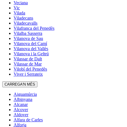
Veciana
Vic
Vilada
Viladecans
Viladecavalls
Vilafranca del Penedès
Vilalba Sasserra
Vilanova de Sau
Vilanova del Camí
Vilanova del Vallès
Vilanova i la Geltrú
Vilassar de Dalt
Vilassar de Mar
Vilobí del Penedès
Viver i Serrateix
CARREGA'N MÉS
Aiguamúrcia
Albinyana
Alcanar
Alcover
Aldover
Alfara de Carles
Alforja