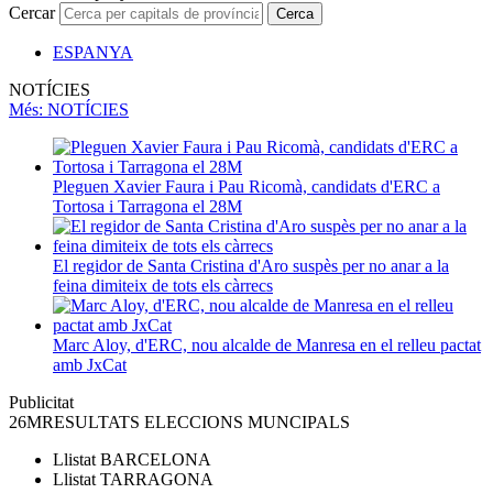
Cercar
Cerca
ESPANYA
NOTÍCIES
Més
: NOTÍCIES
Pleguen Xavier Faura i Pau Ricomà, candidats d'ERC a
Tortosa i Tarragona el 28M
El regidor de Santa Cristina d'Aro suspès per no anar a la
feina dimiteix de tots els càrrecs
Marc Aloy, d'ERC, nou alcalde de Manresa en el relleu pactat
amb JxCat
Publicitat
26M
RESULTATS ELECCIONS MUNCIPALS
Llistat
BARCELONA
Llistat
TARRAGONA