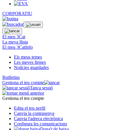
CORPORATIU
El meu 3Cat
La meva llista
El meu 3CatInfo
Els meus temes
Les meves firmes
Notícies guardades
Butlletins
Gestiona el teu compte
Tanca sessió
Gestiona el teu compte
Edita el teu perfil
Canvia la contrasenya
Canvia l'adreça electrònica
Configura les comunicacions
Dona't de baixa