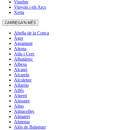
Vinebre
Vinyols i els Arcs
Xerta
CARREGA'N MÉS
Abella de la Conca
Àger
Agramunt
Aitona
Alàs i Cerc
Albatàrrec
Albesa
Alcanó
Alcarràs
Alcoletge
Alfarràs
Alfés
Algerri
Alguaire
Alins
Almacelles
Almatret
Almenar
Alòs de Balaguer