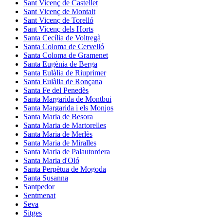
Sant Vicenç de Castellet
Sant Vicenç de Montalt
Sant Vicenç de Torelló
Sant Vicenç dels Horts
Santa Cecília de Voltregà
Santa Coloma de Cervelló
Santa Coloma de Gramenet
Santa Eugènia de Berga
Santa Eulàlia de Riuprimer
Santa Eulàlia de Ronçana
Santa Fe del Penedès
Santa Margarida de Montbui
Santa Margarida i els Monjos
Santa Maria de Besora
Santa Maria de Martorelles
Santa Maria de Merlès
Santa Maria de Miralles
Santa Maria de Palautordera
Santa Maria d'Oló
Santa Perpètua de Mogoda
Santa Susanna
Santpedor
Sentmenat
Seva
Sitges