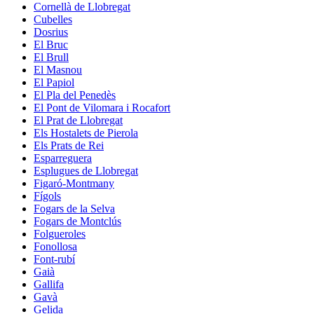
Cornellà de Llobregat
Cubelles
Dosrius
El Bruc
El Brull
El Masnou
El Papiol
El Pla del Penedès
El Pont de Vilomara i Rocafort
El Prat de Llobregat
Els Hostalets de Pierola
Els Prats de Rei
Esparreguera
Esplugues de Llobregat
Figaró-Montmany
Fígols
Fogars de la Selva
Fogars de Montclús
Folgueroles
Fonollosa
Font-rubí
Gaià
Gallifa
Gavà
Gelida