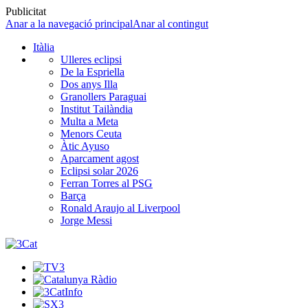
Publicitat
Anar a la navegació principal
Anar al contingut
Itàlia
Ulleres eclipsi
De la Espriella
Dos anys Illa
Granollers Paraguai
Institut Tailàndia
Multa a Meta
Menors Ceuta
Àtic Ayuso
Aparcament agost
Eclipsi solar 2026
Ferran Torres al PSG
Barça
Ronald Araujo al Liverpool
Jorge Messi