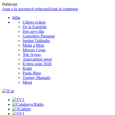
Publicitat
Anar a la navegació principal
Anar al contingut
Itàlia
Ulleres eclipsi
De la Espriella
Dos anys Illa
Granollers Paraguai
Institut Tailàndia
Multa a Meta
Menors Ceuta
Àtic Ayuso
Aparcament agost
Eclipsi solar 2026
Rodri
Paula Blasi
Tommy Marqués
Messi