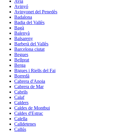
Avià
Avinyó
Avinyonet del Penedès
Badalona
Badia del Vallès
Bagà
Balenyà
Balsareny
Barberà del Vallès
Barcelona ciutat
Begues
Bellprat
Berga
Bigues i Riells del Fai
Borredà
Cabrera d'Anoia
Cabrera de Mar
Cabrils
Calaf
Calders
Caldes de Montbui
Caldes d'Estrac
Calella
Calldetenes
Callús