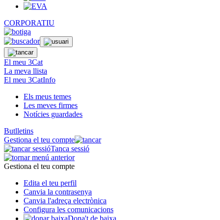
CORPORATIU
El meu 3Cat
La meva llista
El meu 3CatInfo
Els meus temes
Les meves firmes
Notícies guardades
Butlletins
Gestiona el teu compte
Tanca sessió
Gestiona el teu compte
Edita el teu perfil
Canvia la contrasenya
Canvia l'adreça electrònica
Configura les comunicacions
Dona't de baixa