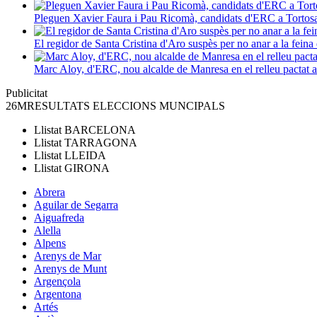
Pleguen Xavier Faura i Pau Ricomà, candidats d'ERC a Tortos
El regidor de Santa Cristina d'Aro suspès per no anar a la feina 
Marc Aloy, d'ERC, nou alcalde de Manresa en el relleu pactat
Publicitat
26M
RESULTATS ELECCIONS MUNCIPALS
Llistat
BARCELONA
Llistat
TARRAGONA
Llistat
LLEIDA
Llistat
GIRONA
Abrera
Aguilar de Segarra
Aiguafreda
Alella
Alpens
Arenys de Mar
Arenys de Munt
Argençola
Argentona
Artés