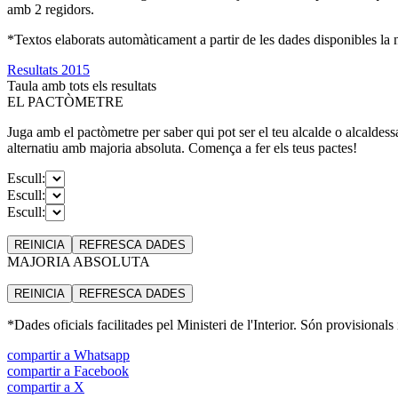
amb 2 regidors.
*Textos elaborats automàticament a partir de les dades disponibles la ni
Resultats 2015
Taula amb tots els resultats
EL PACTÒMETRE
Juga amb el pactòmetre per saber qui pot ser el teu alcalde o alcaldess
alternatiu amb majoria absoluta. Comença a fer els teus pactes!
Escull:
Escull:
Escull:
REINICIA
REFRESCA
DADES
MAJORIA ABSOLUTA
REINICIA
REFRESCA
DADES
*Dades oficials facilitades pel Ministeri de l'Interior. Són provisionals
compartir a Whatsapp
compartir a Facebook
compartir a X