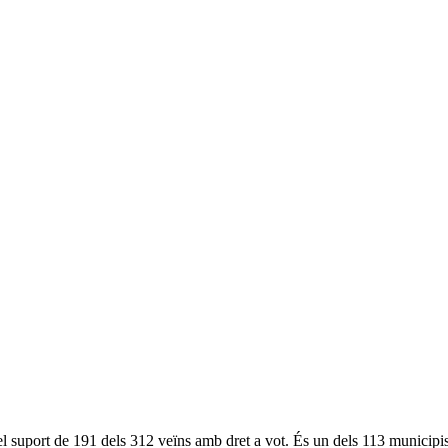
suport de 191 dels 312 veïns amb dret a vot. És un dels 113 municipis ca