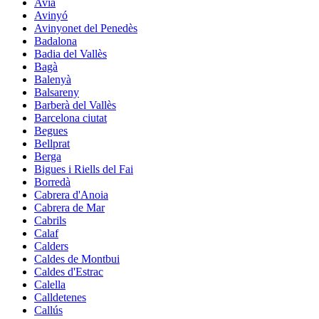
Avià
Avinyó
Avinyonet del Penedès
Badalona
Badia del Vallès
Bagà
Balenyà
Balsareny
Barberà del Vallès
Barcelona ciutat
Begues
Bellprat
Berga
Bigues i Riells del Fai
Borredà
Cabrera d'Anoia
Cabrera de Mar
Cabrils
Calaf
Calders
Caldes de Montbui
Caldes d'Estrac
Calella
Calldetenes
Callús