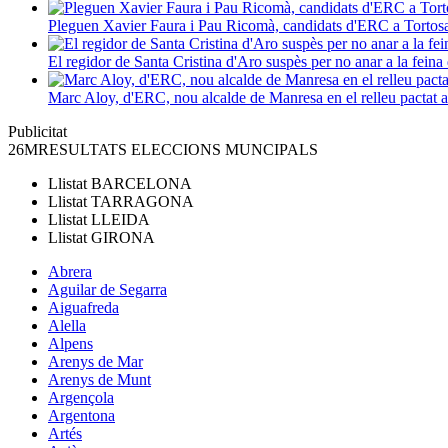
Pleguen Xavier Faura i Pau Ricomà, candidats d'ERC a Tortos
El regidor de Santa Cristina d'Aro suspès per no anar a la feina 
Marc Aloy, d'ERC, nou alcalde de Manresa en el relleu pactat
Publicitat
26M
RESULTATS ELECCIONS MUNCIPALS
Llistat
BARCELONA
Llistat
TARRAGONA
Llistat
LLEIDA
Llistat
GIRONA
Abrera
Aguilar de Segarra
Aiguafreda
Alella
Alpens
Arenys de Mar
Arenys de Munt
Argençola
Argentona
Artés