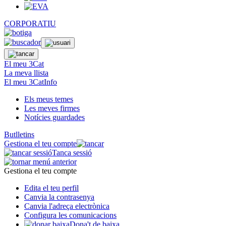
CORPORATIU
El meu 3Cat
La meva llista
El meu 3CatInfo
Els meus temes
Les meves firmes
Notícies guardades
Butlletins
Gestiona el teu compte
Tanca sessió
Gestiona el teu compte
Edita el teu perfil
Canvia la contrasenya
Canvia l'adreça electrònica
Configura les comunicacions
Dona't de baixa