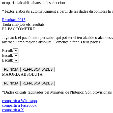
ocuparia l'alcaldia abans de les eleccions.
*Textos elaborats automàticament a partir de les dades disponibles la ni
Resultats 2015
Taula amb tots els resultats
EL PACTÒMETRE
Juga amb el pactòmetre per saber qui pot ser el teu alcalde o alcaldess
alternatiu amb majoria absoluta. Comença a fer els teus pactes!
Escull:
Escull:
Escull:
REINICIA
REFRESCA
DADES
MAJORIA ABSOLUTA
REINICIA
REFRESCA
DADES
*Dades oficials facilitades pel Ministeri de l'Interior. Són provisionals
compartir a Whatsapp
compartir a Facebook
compartir a X