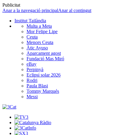
Publicitat
Anar a la navegació principal
Anar al contingut
Institut Tailàndia
Multa a Meta
Mor Felipe Lipe
Ceuta
Menors Ceuta
Àtic Ayuso
Aparcament agost
Fundació Mas Miró
eBay
Perpinyà
Eclipsi solar 2026
Rodri
Paula Blasi
Tommy Marqués
Messi