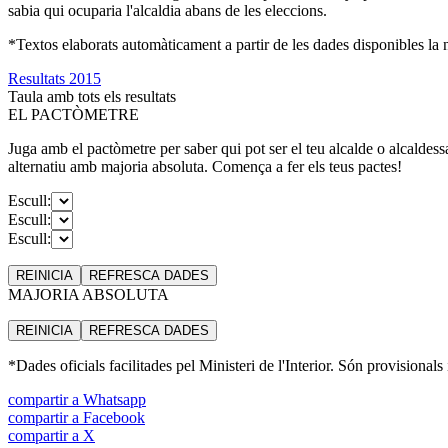
sabia qui ocuparia l'alcaldia abans de les eleccions.
*Textos elaborats automàticament a partir de les dades disponibles la ni
Resultats 2015
Taula amb tots els resultats
EL PACTÒMETRE
Juga amb el pactòmetre per saber qui pot ser el teu alcalde o alcaldess
alternatiu amb majoria absoluta. Comença a fer els teus pactes!
Escull:
Escull:
Escull:
REINICIA
REFRESCA
DADES
MAJORIA ABSOLUTA
REINICIA
REFRESCA
DADES
*Dades oficials facilitades pel Ministeri de l'Interior. Són provisionals
compartir a Whatsapp
compartir a Facebook
compartir a X