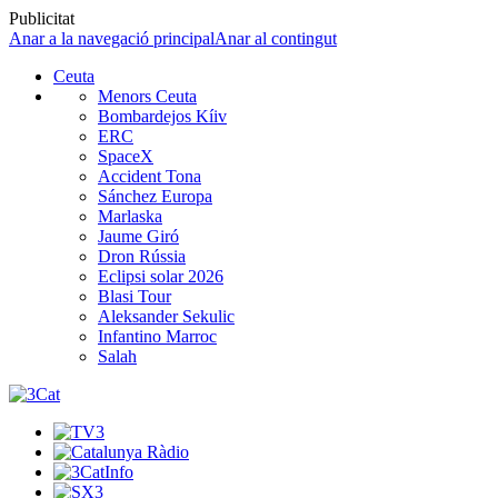
Publicitat
Anar a la navegació principal
Anar al contingut
Ceuta
Menors Ceuta
Bombardejos Kíiv
ERC
SpaceX
Accident Tona
Sánchez Europa
Marlaska
Jaume Giró
Dron Rússia
Eclipsi solar 2026
Blasi Tour
Aleksander Sekulic
Infantino Marroc
Salah