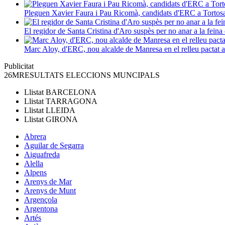
Pleguen Xavier Faura i Pau Ricomà, candidats d'ERC a Tortos
El regidor de Santa Cristina d'Aro suspès per no anar a la feina 
Marc Aloy, d'ERC, nou alcalde de Manresa en el relleu pactat
Publicitat
26M
RESULTATS ELECCIONS MUNCIPALS
Llistat
BARCELONA
Llistat
TARRAGONA
Llistat
LLEIDA
Llistat
GIRONA
Abrera
Aguilar de Segarra
Aiguafreda
Alella
Alpens
Arenys de Mar
Arenys de Munt
Argençola
Argentona
Artés