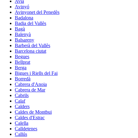
Avià
Avinyó
Avinyonet del Penedès
Badalona
Badia del Vallès
Bagà
Balenyà
Balsareny
Barberà del Vallès
Barcelona ciutat
Begues
Bellprat
Berga
Bigues i Riells del Fai
Borredà
Cabrera d'Anoia
Cabrera de Mar
Cabrils
Calaf
Calders
Caldes de Montbui
Caldes d'Estrac
Calella
Calldetenes
Callús