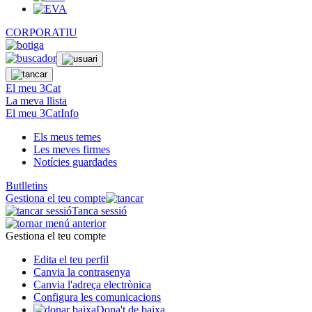
CORPORATIU
El meu 3Cat
La meva llista
El meu 3CatInfo
Els meus temes
Les meves firmes
Notícies guardades
Butlletins
Gestiona el teu compte
Tanca sessió
Gestiona el teu compte
Edita el teu perfil
Canvia la contrasenya
Canvia l'adreça electrònica
Configura les comunicacions
Dona't de baixa