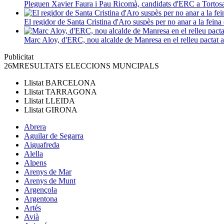
Pleguen Xavier Faura i Pau Ricomà, candidats d'ERC a Tortos
El regidor de Santa Cristina d'Aro suspès per no anar a la feina 
Marc Aloy, d'ERC, nou alcalde de Manresa en el relleu pactat
Publicitat
26M
RESULTATS ELECCIONS MUNCIPALS
Llistat
BARCELONA
Llistat
TARRAGONA
Llistat
LLEIDA
Llistat
GIRONA
Abrera
Aguilar de Segarra
Aiguafreda
Alella
Alpens
Arenys de Mar
Arenys de Munt
Argençola
Argentona
Artés
Avià