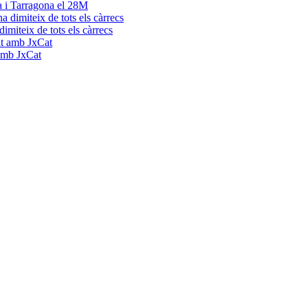
a i Tarragona el 28M
dimiteix de tots els càrrecs
 amb JxCat