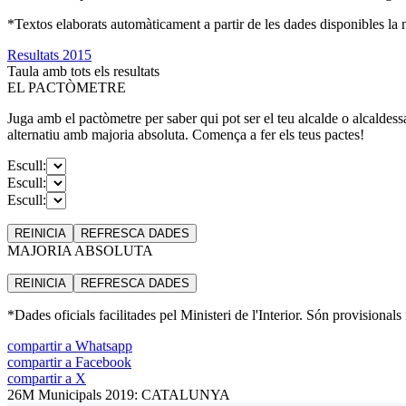
*Textos elaborats automàticament a partir de les dades disponibles la ni
Resultats 2015
Taula amb tots els resultats
EL PACTÒMETRE
Juga amb el pactòmetre per saber qui pot ser el teu alcalde o alcaldess
alternatiu amb majoria absoluta. Comença a fer els teus pactes!
Escull:
Escull:
Escull:
REINICIA
REFRESCA
DADES
MAJORIA ABSOLUTA
REINICIA
REFRESCA
DADES
*Dades oficials facilitades pel Ministeri de l'Interior. Són provisionals
compartir a Whatsapp
compartir a Facebook
compartir a X
26M Municipals 2019: CATALUNYA