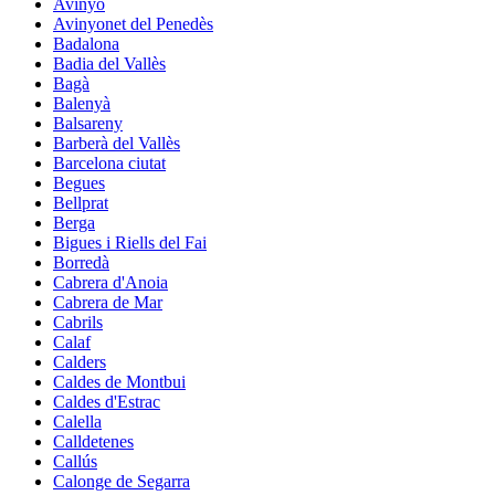
Avinyó
Avinyonet del Penedès
Badalona
Badia del Vallès
Bagà
Balenyà
Balsareny
Barberà del Vallès
Barcelona ciutat
Begues
Bellprat
Berga
Bigues i Riells del Fai
Borredà
Cabrera d'Anoia
Cabrera de Mar
Cabrils
Calaf
Calders
Caldes de Montbui
Caldes d'Estrac
Calella
Calldetenes
Callús
Calonge de Segarra