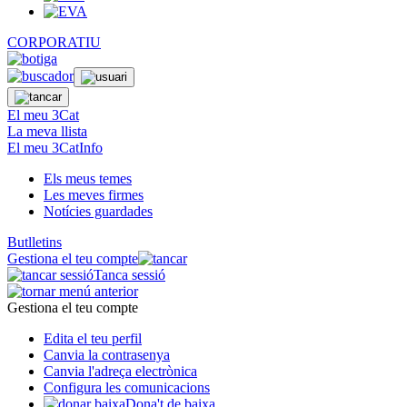
CORPORATIU
El meu 3Cat
La meva llista
El meu 3CatInfo
Els meus temes
Les meves firmes
Notícies guardades
Butlletins
Gestiona el teu compte
Tanca sessió
Gestiona el teu compte
Edita el teu perfil
Canvia la contrasenya
Canvia l'adreça electrònica
Configura les comunicacions
Dona't de baixa