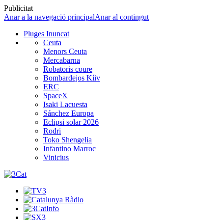
Publicitat
Anar a la navegació principal
Anar al contingut
Pluges Inuncat
Ceuta
Menors Ceuta
Mercabarna
Robatoris coure
Bombardejos Kíiv
ERC
SpaceX
Isaki Lacuesta
Sánchez Europa
Eclipsi solar 2026
Rodri
Toko Shengelia
Infantino Marroc
Vinicius