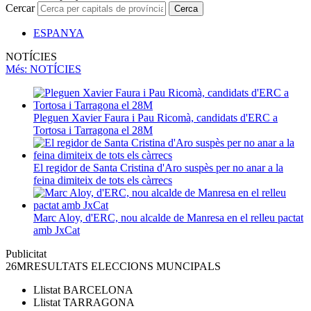
Cercar
Cerca
ESPANYA
NOTÍCIES
Més
: NOTÍCIES
Pleguen Xavier Faura i Pau Ricomà, candidats d'ERC a
Tortosa i Tarragona el 28M
El regidor de Santa Cristina d'Aro suspès per no anar a la
feina dimiteix de tots els càrrecs
Marc Aloy, d'ERC, nou alcalde de Manresa en el relleu pactat
amb JxCat
Publicitat
26M
RESULTATS ELECCIONS MUNCIPALS
Llistat
BARCELONA
Llistat
TARRAGONA