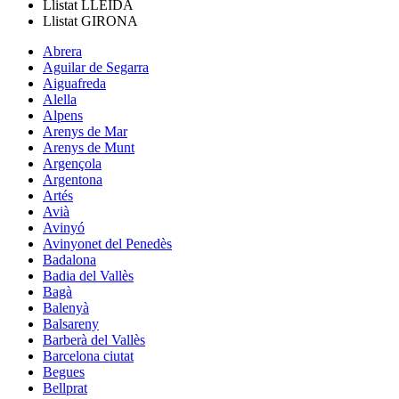
Llistat
LLEIDA
Llistat
GIRONA
Abrera
Aguilar de Segarra
Aiguafreda
Alella
Alpens
Arenys de Mar
Arenys de Munt
Argençola
Argentona
Artés
Avià
Avinyó
Avinyonet del Penedès
Badalona
Badia del Vallès
Bagà
Balenyà
Balsareny
Barberà del Vallès
Barcelona ciutat
Begues
Bellprat