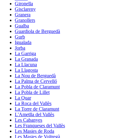
Gironella
Gisclareny
Granera
Granollers
Gualba
Guardiola de Berguedà
Gurb
Igualada
Jorba
La Garriga
La Granada
La Llacuna
La Llagosta
La Nou de Berguedà
La Palma de Cervelló
La Pobla de Claramunt
La Pobla de Lillet
La Quar
La Roca del Vallès
La Torre de Claramunt
L'Ametlla del Vallès
Les Cabanyes
Les Franqueses del Vallès
Les Masies de Roda
Les Masies de Voltregà