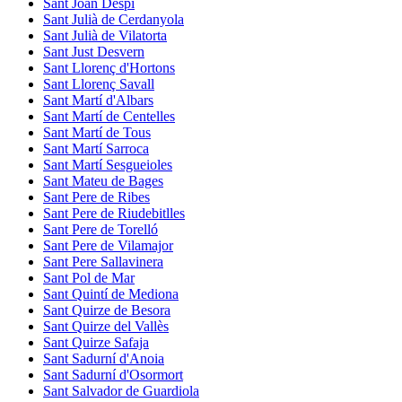
Sant Joan Despí
Sant Julià de Cerdanyola
Sant Julià de Vilatorta
Sant Just Desvern
Sant Llorenç d'Hortons
Sant Llorenç Savall
Sant Martí d'Albars
Sant Martí de Centelles
Sant Martí de Tous
Sant Martí Sarroca
Sant Martí Sesgueioles
Sant Mateu de Bages
Sant Pere de Ribes
Sant Pere de Riudebitlles
Sant Pere de Torelló
Sant Pere de Vilamajor
Sant Pere Sallavinera
Sant Pol de Mar
Sant Quintí de Mediona
Sant Quirze de Besora
Sant Quirze del Vallès
Sant Quirze Safaja
Sant Sadurní d'Anoia
Sant Sadurní d'Osormort
Sant Salvador de Guardiola