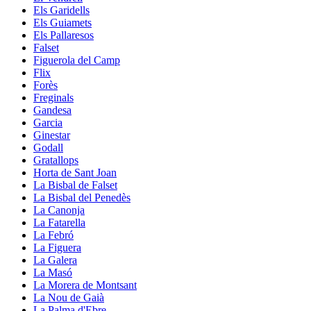
Els Garidells
Els Guiamets
Els Pallaresos
Falset
Figuerola del Camp
Flix
Forès
Freginals
Gandesa
Garcia
Ginestar
Godall
Gratallops
Horta de Sant Joan
La Bisbal de Falset
La Bisbal del Penedès
La Canonja
La Fatarella
La Febró
La Figuera
La Galera
La Masó
La Morera de Montsant
La Nou de Gaià
La Palma d'Ebre