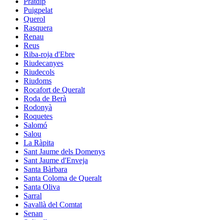
Pratdip
Puigpelat
Querol
Rasquera
Renau
Reus
Riba-roja d'Ebre
Riudecanyes
Riudecols
Riudoms
Rocafort de Queralt
Roda de Berà
Rodonyà
Roquetes
Salomó
Salou
La Ràpita
Sant Jaume dels Domenys
Sant Jaume d'Enveja
Santa Bàrbara
Santa Coloma de Queralt
Santa Oliva
Sarral
Savallà del Comtat
Senan