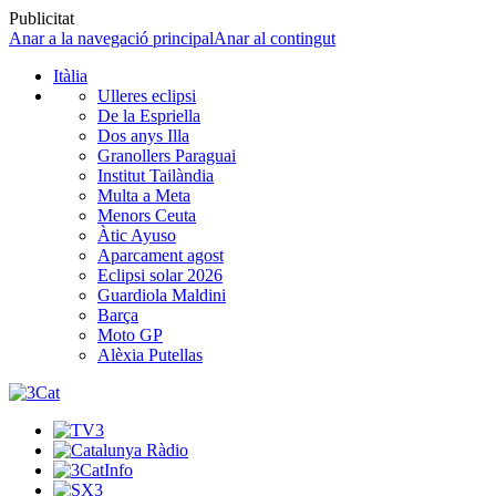
Publicitat
Anar a la navegació principal
Anar al contingut
Itàlia
Ulleres eclipsi
De la Espriella
Dos anys Illa
Granollers Paraguai
Institut Tailàndia
Multa a Meta
Menors Ceuta
Àtic Ayuso
Aparcament agost
Eclipsi solar 2026
Guardiola Maldini
Barça
Moto GP
Alèxia Putellas