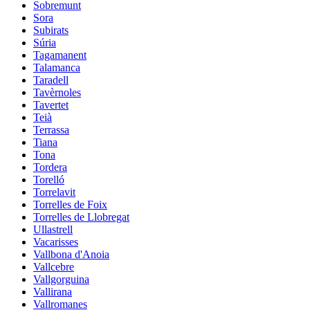
Sobremunt
Sora
Subirats
Súria
Tagamanent
Talamanca
Taradell
Tavèrnoles
Tavertet
Teià
Terrassa
Tiana
Tona
Tordera
Torelló
Torrelavit
Torrelles de Foix
Torrelles de Llobregat
Ullastrell
Vacarisses
Vallbona d'Anoia
Vallcebre
Vallgorguina
Vallirana
Vallromanes