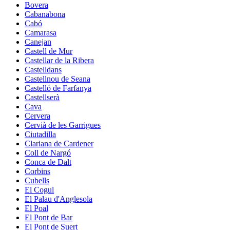
Bovera
Cabanabona
Cabó
Camarasa
Canejan
Castell de Mur
Castellar de la Ribera
Castelldans
Castellnou de Seana
Castelló de Farfanya
Castellserà
Cava
Cervera
Cervià de les Garrigues
Ciutadilla
Clariana de Cardener
Coll de Nargó
Conca de Dalt
Corbins
Cubells
El Cogul
El Palau d'Anglesola
El Poal
El Pont de Bar
El Pont de Suert