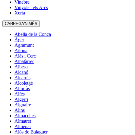
Vinebre
Vinyols i els Arcs
Xerta
CARREGA'N MÉS
Abella de la Conca
Àger
Agramunt
Aitona
Alàs i Cerc
Albatàrrec
Albesa
Alcanó
Alcarràs
Alcoletge
Alfarràs
Alfés
Algerri
Alguaire
Alins
Almacelles
Almatret
Almenar
Alòs de Balaguer