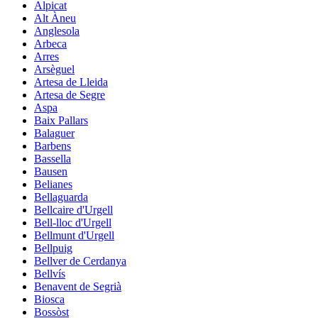
Alpicat
Alt Àneu
Anglesola
Arbeca
Arres
Arsèguel
Artesa de Lleida
Artesa de Segre
Aspa
Baix Pallars
Balaguer
Barbens
Bassella
Bausen
Belianes
Bellaguarda
Bellcaire d'Urgell
Bell-lloc d'Urgell
Bellmunt d'Urgell
Bellpuig
Bellver de Cerdanya
Bellvís
Benavent de Segrià
Biosca
Bossòst