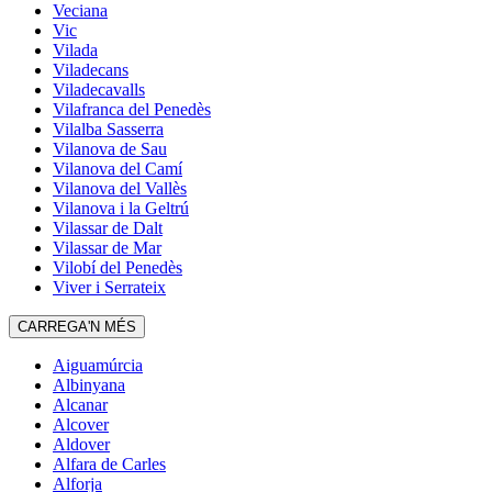
Veciana
Vic
Vilada
Viladecans
Viladecavalls
Vilafranca del Penedès
Vilalba Sasserra
Vilanova de Sau
Vilanova del Camí
Vilanova del Vallès
Vilanova i la Geltrú
Vilassar de Dalt
Vilassar de Mar
Vilobí del Penedès
Viver i Serrateix
CARREGA'N MÉS
Aiguamúrcia
Albinyana
Alcanar
Alcover
Aldover
Alfara de Carles
Alforja