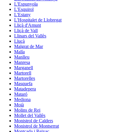
L'Espunyola
L'Esquirol
L'Estany
L'Hospitalet de Llobregat
Lliçà d'Amunt
Lliçà de Vall
Llinars del Vallès
Lluçà
Malgrat de Mar
Malla
Manlleu
Manresa
Marganell
Martorell
Martorelles
Masquefa
Matadepera
Mataró
Mediona
Moià
Molins de Rei
Mollet del Vallès
Monistrol de Calders
Monistrol de Montserrat
Montcada i Reixac