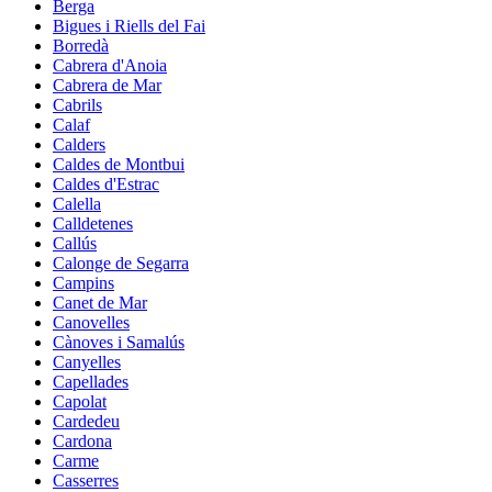
Berga
Bigues i Riells del Fai
Borredà
Cabrera d'Anoia
Cabrera de Mar
Cabrils
Calaf
Calders
Caldes de Montbui
Caldes d'Estrac
Calella
Calldetenes
Callús
Calonge de Segarra
Campins
Canet de Mar
Canovelles
Cànoves i Samalús
Canyelles
Capellades
Capolat
Cardedeu
Cardona
Carme
Casserres