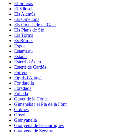
El Soleràs
El Vilosell
Els Alamús
Els Omellons
Els Omells de na Gaia
Els Plans de Sió
Els Torms
Es Bòrdes
Espot
Estamariu
Estaràs
Esterri d'Àneu
Esterri de Cardós
Farrera
Fígols i Alinyà
Fondarella
Foradada
Fulleda
Gavet de la Conca
Gimenells i el Pla de la Font
Golmés
Gósol
Granyanella
Granyena de les Garrigues
Granyena de Segarra