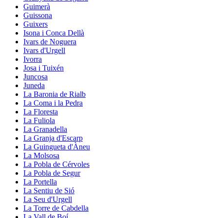
Guimerà
Guissona
Guixers
Isona i Conca Dellà
Ivars de Noguera
Ivars d'Urgell
Ivorra
Josa i Tuixén
Juncosa
Juneda
La Baronia de Rialb
La Coma i la Pedra
La Floresta
La Fuliola
La Granadella
La Granja d'Escarp
La Guingueta d'Àneu
La Molsosa
La Pobla de Cérvoles
La Pobla de Segur
La Portella
La Sentiu de Sió
La Seu d'Urgell
La Torre de Cabdella
La Vall de Boí