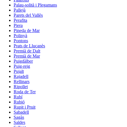
Palau-solità i Plegamans
Pallejà
Parets del Vallès
Perafita
Piera
Pineda de Mar
Polinyà
Pontons
Prats de Lluçanès
Premià de Dalt
Premià de Mar
Puigdàlber
Puig-reig
Pujalt
Rajadell
Rellinars
Ripollet
Roda de Ter
Rubí
Rubió
Rupit i Pruit
Sabadell
Sagàs
Saldes