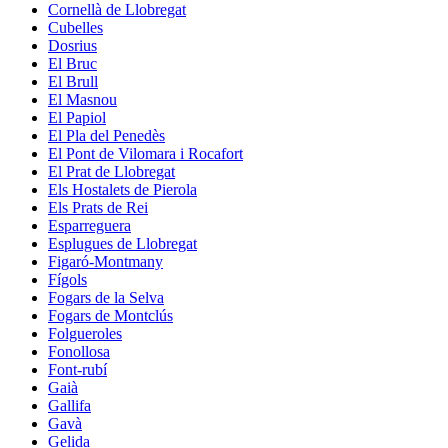
Cornellà de Llobregat
Cubelles
Dosrius
El Bruc
El Brull
El Masnou
El Papiol
El Pla del Penedès
El Pont de Vilomara i Rocafort
El Prat de Llobregat
Els Hostalets de Pierola
Els Prats de Rei
Esparreguera
Esplugues de Llobregat
Figaró-Montmany
Fígols
Fogars de la Selva
Fogars de Montclús
Folgueroles
Fonollosa
Font-rubí
Gaià
Gallifa
Gavà
Gelida