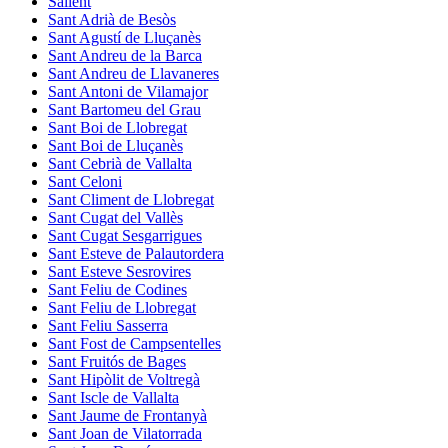
Sallent
Sant Adrià de Besòs
Sant Agustí de Lluçanès
Sant Andreu de la Barca
Sant Andreu de Llavaneres
Sant Antoni de Vilamajor
Sant Bartomeu del Grau
Sant Boi de Llobregat
Sant Boi de Lluçanès
Sant Cebrià de Vallalta
Sant Celoni
Sant Climent de Llobregat
Sant Cugat del Vallès
Sant Cugat Sesgarrigues
Sant Esteve de Palautordera
Sant Esteve Sesrovires
Sant Feliu de Codines
Sant Feliu de Llobregat
Sant Feliu Sasserra
Sant Fost de Campsentelles
Sant Fruitós de Bages
Sant Hipòlit de Voltregà
Sant Iscle de Vallalta
Sant Jaume de Frontanyà
Sant Joan de Vilatorrada