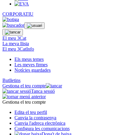
CORPORATIU
El meu 3Cat
La meva llista
El meu 3CatInfo
Els meus temes
Les meves firmes
Notícies guardades
Butlletins
Gestiona el teu compte
Tanca sessió
Gestiona el teu compte
Edita el teu perfil
Canvia la contrasenya
Canvia l'adreça electrònica
Configura les comunicacions
Dona't de baixa