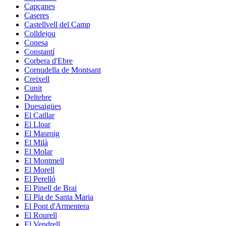
Capçanes
Caseres
Castellvell del Camp
Colldejou
Conesa
Constantí
Corbera d'Ebre
Cornudella de Montsant
Creixell
Cunit
Deltebre
Duesaigües
El Catllar
El Lloar
El Masroig
El Milà
El Molar
El Montmell
El Morell
El Perelló
El Pinell de Brai
El Pla de Santa Maria
El Pont d'Armentera
El Rourell
El Vendrell