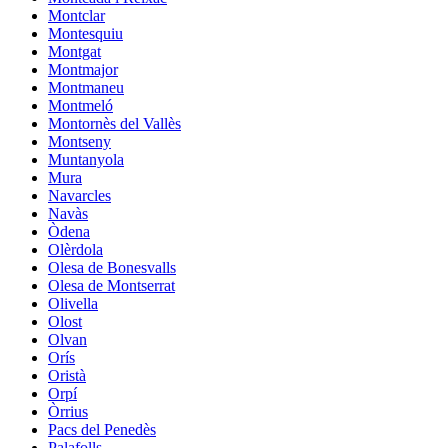
Montclar
Montesquiu
Montgat
Montmajor
Montmaneu
Montmeló
Montornès del Vallès
Montseny
Muntanyola
Mura
Navarcles
Navàs
Òdena
Olèrdola
Olesa de Bonesvalls
Olesa de Montserrat
Olivella
Olost
Olvan
Orís
Oristà
Orpí
Òrrius
Pacs del Penedès
Palafolls