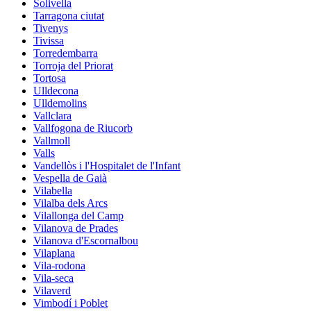
Solivella
Tarragona ciutat
Tivenys
Tivissa
Torredembarra
Torroja del Priorat
Tortosa
Ulldecona
Ulldemolins
Vallclara
Vallfogona de Riucorb
Vallmoll
Valls
Vandellòs i l'Hospitalet de l'Infant
Vespella de Gaià
Vilabella
Vilalba dels Arcs
Vilallonga del Camp
Vilanova de Prades
Vilanova d'Escornalbou
Vilaplana
Vila-rodona
Vila-seca
Vilaverd
Vimbodí i Poblet