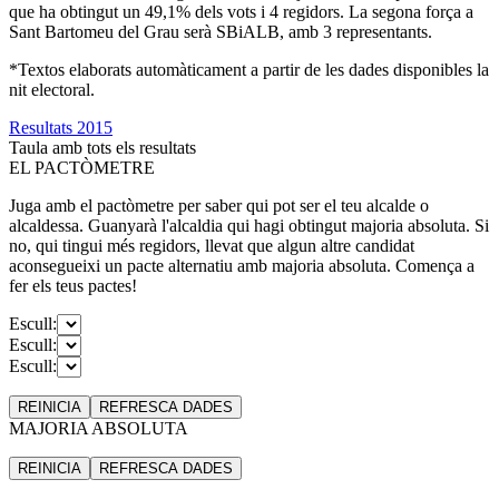
que ha obtingut un 49,1% dels vots i 4 regidors. La segona força a
Sant Bartomeu del Grau serà SBiALB, amb 3 representants.
*Textos elaborats automàticament a partir de les dades disponibles la
nit electoral.
Resultats 2015
Taula amb tots els resultats
EL PACTÒMETRE
Juga amb el pactòmetre per saber qui pot ser el teu alcalde o
alcaldessa. Guanyarà l'alcaldia qui hagi obtingut majoria absoluta. Si
no, qui tingui més regidors, llevat que algun altre candidat
aconsegueixi un pacte alternatiu amb majoria absoluta. Comença a
fer els teus pactes!
Escull:
Escull:
Escull:
REINICIA
REFRESCA
DADES
MAJORIA ABSOLUTA
REINICIA
REFRESCA
DADES