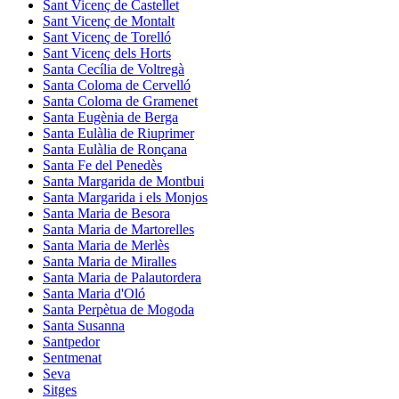
Sant Vicenç de Castellet
Sant Vicenç de Montalt
Sant Vicenç de Torelló
Sant Vicenç dels Horts
Santa Cecília de Voltregà
Santa Coloma de Cervelló
Santa Coloma de Gramenet
Santa Eugènia de Berga
Santa Eulàlia de Riuprimer
Santa Eulàlia de Ronçana
Santa Fe del Penedès
Santa Margarida de Montbui
Santa Margarida i els Monjos
Santa Maria de Besora
Santa Maria de Martorelles
Santa Maria de Merlès
Santa Maria de Miralles
Santa Maria de Palautordera
Santa Maria d'Oló
Santa Perpètua de Mogoda
Santa Susanna
Santpedor
Sentmenat
Seva
Sitges