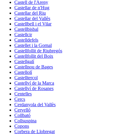
Castell de l'Areny
Castellar de n'Hug
Castellar del Riu
Castellar del Vallès
Castellbell i el Vilar
Castellbisbal
Castellcir
Castelldefels
Castellet i la Gornal
Castellfollit de Riubregós
Castellfollit del Boix
Castellgalí
Castellnou de Bages
Castellolí
Castellterçol
Castellví de la Marca
Castellví de Rosanes
Centelles
Cercs
Cerdanyola del Vallès
Cervelló
Collbató
Collsuspina
Copons
Corbera de Llobregat