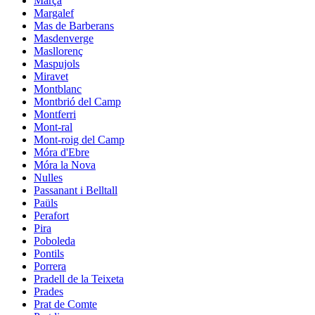
Marçà
Margalef
Mas de Barberans
Masdenverge
Masllorenç
Maspujols
Miravet
Montblanc
Montbrió del Camp
Montferri
Mont-ral
Mont-roig del Camp
Móra d'Ebre
Móra la Nova
Nulles
Passanant i Belltall
Paüls
Perafort
Pira
Poboleda
Pontils
Porrera
Pradell de la Teixeta
Prades
Prat de Comte