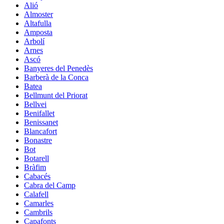
Alió
Almoster
Altafulla
Amposta
Arbolí
Arnes
Ascó
Banyeres del Penedès
Barberà de la Conca
Batea
Bellmunt del Priorat
Bellvei
Benifallet
Benissanet
Blancafort
Bonastre
Bot
Botarell
Bràfim
Cabacés
Cabra del Camp
Calafell
Camarles
Cambrils
Capafonts