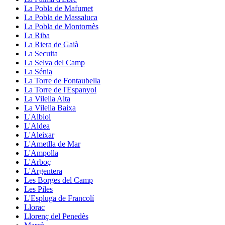
La Pobla de Mafumet
La Pobla de Massaluca
La Pobla de Montornès
La Riba
La Riera de Gaià
La Secuita
La Selva del Camp
La Sénia
La Torre de Fontaubella
La Torre de l'Espanyol
La Vilella Alta
La Vilella Baixa
L'Albiol
L'Aldea
L'Aleixar
L'Ametlla de Mar
L'Ampolla
L'Arboç
L'Argentera
Les Borges del Camp
Les Piles
L'Espluga de Francolí
Llorac
Llorenç del Penedès