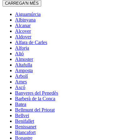
CARREGA'N MÉS
Aiguamúrcia
Albinyana
Alcanar
Alcover
Aldover
Alfara de Carles
Alforja
Alió
Almoster
Altafulla
Amposta
Arbolí
Arnes
Ascó
Banyeres del Penedès
Barberà de la Conca
Batea
Bellmunt del Priorat
Bellvei
Benifallet
Benissanet
Blancafort
Bonastre