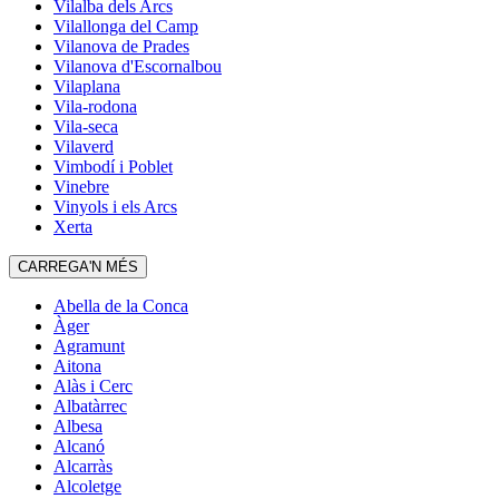
Vilalba dels Arcs
Vilallonga del Camp
Vilanova de Prades
Vilanova d'Escornalbou
Vilaplana
Vila-rodona
Vila-seca
Vilaverd
Vimbodí i Poblet
Vinebre
Vinyols i els Arcs
Xerta
CARREGA'N MÉS
Abella de la Conca
Àger
Agramunt
Aitona
Alàs i Cerc
Albatàrrec
Albesa
Alcanó
Alcarràs
Alcoletge