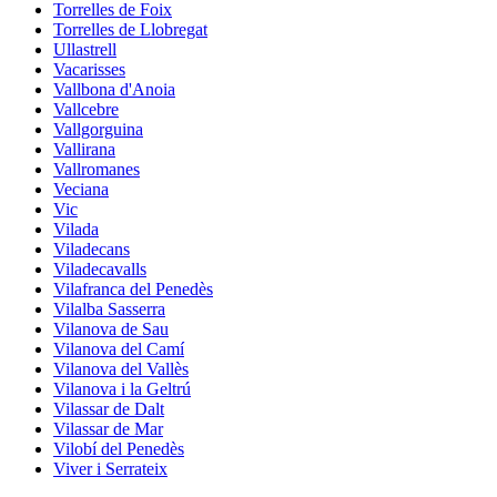
Torrelles de Foix
Torrelles de Llobregat
Ullastrell
Vacarisses
Vallbona d'Anoia
Vallcebre
Vallgorguina
Vallirana
Vallromanes
Veciana
Vic
Vilada
Viladecans
Viladecavalls
Vilafranca del Penedès
Vilalba Sasserra
Vilanova de Sau
Vilanova del Camí
Vilanova del Vallès
Vilanova i la Geltrú
Vilassar de Dalt
Vilassar de Mar
Vilobí del Penedès
Viver i Serrateix