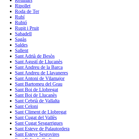
Rellinars
Ripollet
Roda de Ter
Rubí
Rubió
Rupit i Pruit
Sabadell
Sagàs
Saldes
Sallent
Sant Adrià de Besòs
Sant Agustí de Lluçanès
Sant Andreu de la Barca
Sant Andreu de Llavaneres
Sant Antoni de Vilamajor
Sant Bartomeu del Grau
Sant Boi de Llobregat
Sant Boi de Lluçanès
Sant Cebrià de Vallalta
Sant Celoni
Sant Climent de Llobregat
Sant Cugat del Vallès
Sant Cugat Sesgarrigues
Sant Esteve de Palautordera
Sant Esteve Sesrovires