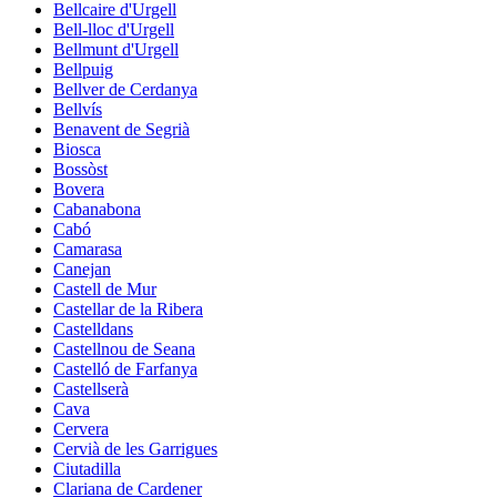
Bellcaire d'Urgell
Bell-lloc d'Urgell
Bellmunt d'Urgell
Bellpuig
Bellver de Cerdanya
Bellvís
Benavent de Segrià
Biosca
Bossòst
Bovera
Cabanabona
Cabó
Camarasa
Canejan
Castell de Mur
Castellar de la Ribera
Castelldans
Castellnou de Seana
Castelló de Farfanya
Castellserà
Cava
Cervera
Cervià de les Garrigues
Ciutadilla
Clariana de Cardener