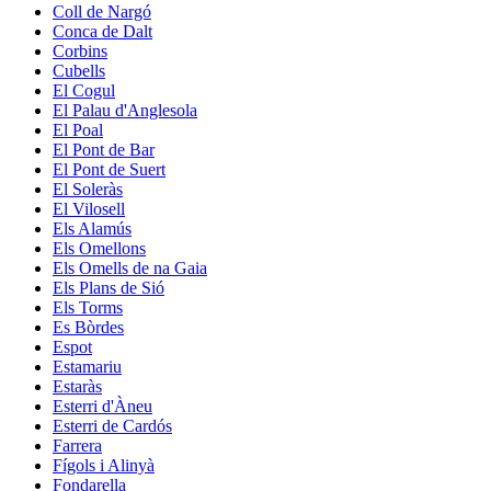
Coll de Nargó
Conca de Dalt
Corbins
Cubells
El Cogul
El Palau d'Anglesola
El Poal
El Pont de Bar
El Pont de Suert
El Soleràs
El Vilosell
Els Alamús
Els Omellons
Els Omells de na Gaia
Els Plans de Sió
Els Torms
Es Bòrdes
Espot
Estamariu
Estaràs
Esterri d'Àneu
Esterri de Cardós
Farrera
Fígols i Alinyà
Fondarella