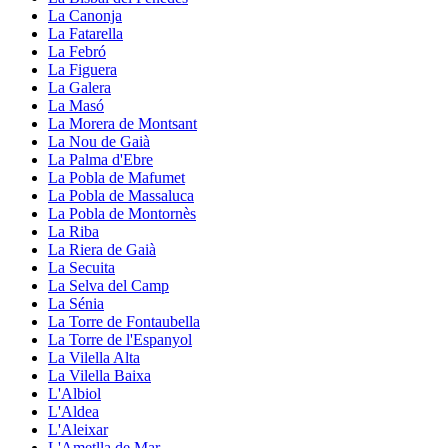
La Canonja
La Fatarella
La Febró
La Figuera
La Galera
La Masó
La Morera de Montsant
La Nou de Gaià
La Palma d'Ebre
La Pobla de Mafumet
La Pobla de Massaluca
La Pobla de Montornès
La Riba
La Riera de Gaià
La Secuita
La Selva del Camp
La Sénia
La Torre de Fontaubella
La Torre de l'Espanyol
La Vilella Alta
La Vilella Baixa
L'Albiol
L'Aldea
L'Aleixar
L'Ametlla de Mar