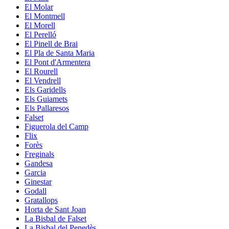
El Molar
El Montmell
El Morell
El Perelló
El Pinell de Brai
El Pla de Santa Maria
El Pont d'Armentera
El Rourell
El Vendrell
Els Garidells
Els Guiamets
Els Pallaresos
Falset
Figuerola del Camp
Flix
Forès
Freginals
Gandesa
Garcia
Ginestar
Godall
Gratallops
Horta de Sant Joan
La Bisbal de Falset
La Bisbal del Penedès