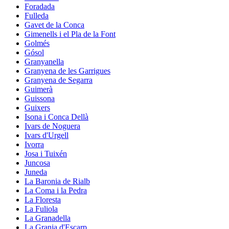
Foradada
Fulleda
Gavet de la Conca
Gimenells i el Pla de la Font
Golmés
Gósol
Granyanella
Granyena de les Garrigues
Granyena de Segarra
Guimerà
Guissona
Guixers
Isona i Conca Dellà
Ivars de Noguera
Ivars d'Urgell
Ivorra
Josa i Tuixén
Juncosa
Juneda
La Baronia de Rialb
La Coma i la Pedra
La Floresta
La Fuliola
La Granadella
La Granja d'Escarp