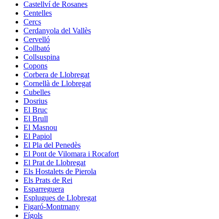
Castellví de Rosanes
Centelles
Cercs
Cerdanyola del Vallès
Cervelló
Collbató
Collsuspina
Copons
Corbera de Llobregat
Cornellà de Llobregat
Cubelles
Dosrius
El Bruc
El Brull
El Masnou
El Papiol
El Pla del Penedès
El Pont de Vilomara i Rocafort
El Prat de Llobregat
Els Hostalets de Pierola
Els Prats de Rei
Esparreguera
Esplugues de Llobregat
Figaró-Montmany
Fígols