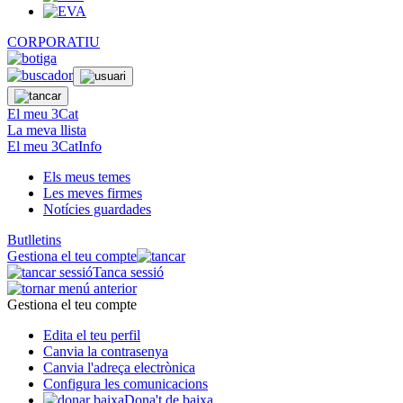
CORPORATIU
El meu 3Cat
La meva llista
El meu 3CatInfo
Els meus temes
Les meves firmes
Notícies guardades
Butlletins
Gestiona el teu compte
Tanca sessió
Gestiona el teu compte
Edita el teu perfil
Canvia la contrasenya
Canvia l'adreça electrònica
Configura les comunicacions
Dona't de baixa