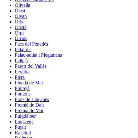
Olivella
Olost
Olvan
Orís
Oristà
Orpí
Òrrius
Pacs del Penedès
Palafolls
Palau-solità i Plegamans
Pallejà
Parets del Vallès
Perafita
Piera
Pineda de Mar
Polinyà
Pontons
Prats de Lluçanès
Premià de Dalt
Premià de Mar
Puigdàlber
Puig-reig
Pujalt
Rajadell