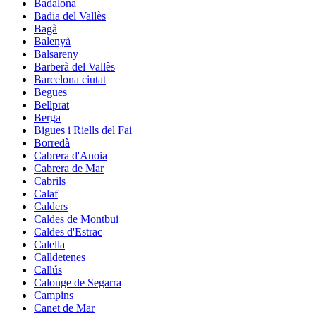
Badalona
Badia del Vallès
Bagà
Balenyà
Balsareny
Barberà del Vallès
Barcelona ciutat
Begues
Bellprat
Berga
Bigues i Riells del Fai
Borredà
Cabrera d'Anoia
Cabrera de Mar
Cabrils
Calaf
Calders
Caldes de Montbui
Caldes d'Estrac
Calella
Calldetenes
Callús
Calonge de Segarra
Campins
Canet de Mar