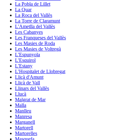
La Pobla de Lillet
La Quar
La Roca del Vallès
La Torre de Claramunt
L'Ametlla del Vallès
Les Cabanyes
Les Franqueses del Vallès
Les Masies de Roda
Les Masies de Voltregà
L'Espunyola
L'Esquirol
L'Estany
L'Hospitalet de Llobregat
Lliçà d'Amunt
Lliçà de Vall
Llinars del Vallès
Lluçà
Malgrat de Mar
Malla
Manlleu
Manresa
Marganell
Martorell
Martorelles
Masquefa