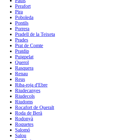
Paüls
Perafort
Pira
Poboleda
Pontils
Porrera
Pradell de la Teixeta
Prades
Prat de Comte
Pratdip
Puigpelat
Querol
Rasquera
Renau
Reus
Riba-roja d'Ebre
Riudecanyes
Riudecols
Riudoms
Rocafort de Queralt
Roda de Berà
Rodonyà
Roquetes
Salomó
Salou