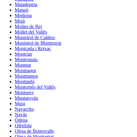
Matadepera
Mataró
Mediona
Moià
Molins de Rei
Mollet del Vallès
Monistrol de Calders
Monistrol de Montserrat
Montcada i Reixac
Montclar
Montesquiu
Montgat
Montmajor
Montmaneu
Montmeló
Montornès del Vallès
Montseny
Muntanyola
Mura
Navarcles
Navàs
Òdena
Olèrdola
Olesa de Bonesvalls
Olesa de Montserrat