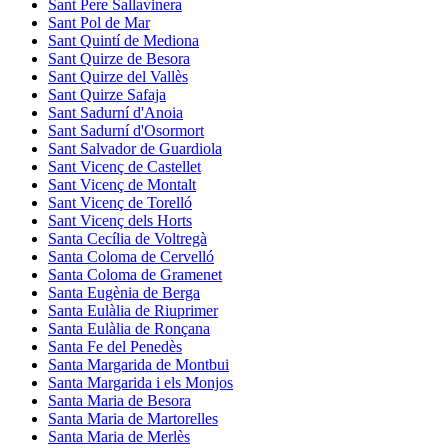
Sant Pere Sallavinera
Sant Pol de Mar
Sant Quintí de Mediona
Sant Quirze de Besora
Sant Quirze del Vallès
Sant Quirze Safaja
Sant Sadurní d'Anoia
Sant Sadurní d'Osormort
Sant Salvador de Guardiola
Sant Vicenç de Castellet
Sant Vicenç de Montalt
Sant Vicenç de Torelló
Sant Vicenç dels Horts
Santa Cecília de Voltregà
Santa Coloma de Cervelló
Santa Coloma de Gramenet
Santa Eugènia de Berga
Santa Eulàlia de Riuprimer
Santa Eulàlia de Ronçana
Santa Fe del Penedès
Santa Margarida de Montbui
Santa Margarida i els Monjos
Santa Maria de Besora
Santa Maria de Martorelles
Santa Maria de Merlès