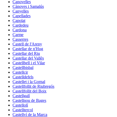
Canovelles
Cànoves i Samalús
Canyelles
Capellades
Capolat
Cardedeu
Cardona
Carme
Casserres
Castell de l'Areny
Castellar de n'Hug
Castellar del Riu
Castellar del Vallès
Castellbell i el Vilar
Castellbisbal
Castellcir
Castelldefels
Castellet i la Gornal
Castellfollit de Riubregós
Castellfollit del Boix
Castellgalí
Castellnou de Bages
Castellolí
Castellterçol
Castellví de la Marca