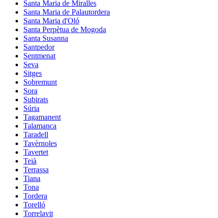
Santa Maria de Miralles
Santa Maria de Palautordera
Santa Maria d'Oló
Santa Perpètua de Mogoda
Santa Susanna
Santpedor
Sentmenat
Seva
Sitges
Sobremunt
Sora
Subirats
Súria
Tagamanent
Talamanca
Taradell
Tavèrnoles
Tavertet
Teià
Terrassa
Tiana
Tona
Tordera
Torelló
Torrelavit