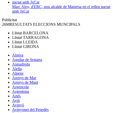
Marc Aloy, d'ERC, nou alcalde de Manresa en el relleu pactat
amb JxCat
Publicitat
26M
RESULTATS ELECCIONS MUNCIPALS
Llistat
BARCELONA
Llistat
TARRAGONA
Llistat
LLEIDA
Llistat
GIRONA
Abrera
Aguilar de Segarra
Aiguafreda
Alella
Alpens
Arenys de Mar
Arenys de Munt
Argençola
Argentona
Artés
Avià
Avinyó
Avinyonet del Penedès