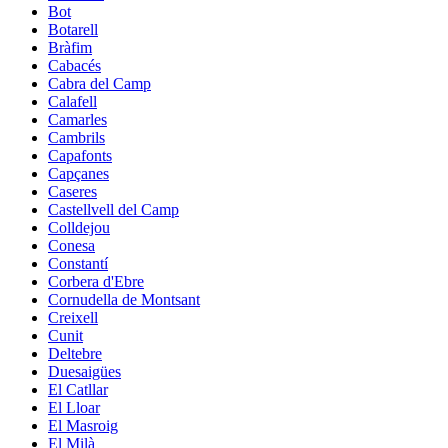
Bot
Botarell
Bràfim
Cabacés
Cabra del Camp
Calafell
Camarles
Cambrils
Capafonts
Capçanes
Caseres
Castellvell del Camp
Colldejou
Conesa
Constantí
Corbera d'Ebre
Cornudella de Montsant
Creixell
Cunit
Deltebre
Duesaigües
El Catllar
El Lloar
El Masroig
El Milà