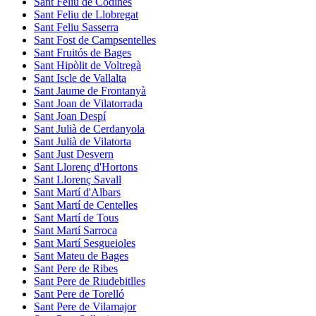
Sant Feliu de Codines
Sant Feliu de Llobregat
Sant Feliu Sasserra
Sant Fost de Campsentelles
Sant Fruitós de Bages
Sant Hipòlit de Voltregà
Sant Iscle de Vallalta
Sant Jaume de Frontanyà
Sant Joan de Vilatorrada
Sant Joan Despí
Sant Julià de Cerdanyola
Sant Julià de Vilatorta
Sant Just Desvern
Sant Llorenç d'Hortons
Sant Llorenç Savall
Sant Martí d'Albars
Sant Martí de Centelles
Sant Martí de Tous
Sant Martí Sarroca
Sant Martí Sesgueioles
Sant Mateu de Bages
Sant Pere de Ribes
Sant Pere de Riudebitlles
Sant Pere de Torelló
Sant Pere de Vilamajor