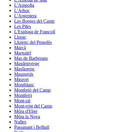
L'Ampolla
L'Arboç
L'Argentera
Les Borges del Camp
Les Piles
L'Espluga de Francolí
Llorac
Llorenç del Penedès
Marçà
Margalef
Mas de Barberans
Masdenverge
Masllorenç
Maspujols
Miravet
Montblanc
Montbrió del Camp
Montferri
Mont-ral
Mont-roig del Camp
Móra d'Ebre
Móra la Nova
Nulles
Passanant i Belltall