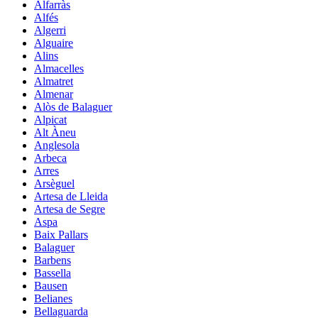
Alfarràs
Alfés
Algerri
Alguaire
Alins
Almacelles
Almatret
Almenar
Alòs de Balaguer
Alpicat
Alt Àneu
Anglesola
Arbeca
Arres
Arsèguel
Artesa de Lleida
Artesa de Segre
Aspa
Baix Pallars
Balaguer
Barbens
Bassella
Bausen
Belianes
Bellaguarda