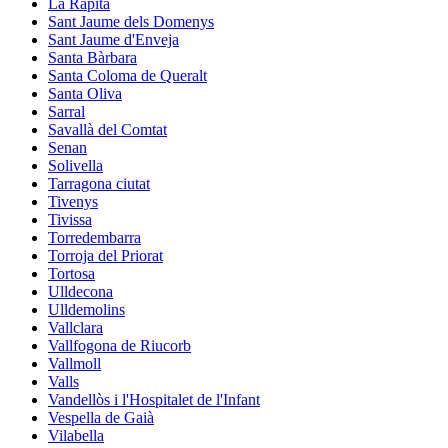
La Ràpita
Sant Jaume dels Domenys
Sant Jaume d'Enveja
Santa Bàrbara
Santa Coloma de Queralt
Santa Oliva
Sarral
Savallà del Comtat
Senan
Solivella
Tarragona ciutat
Tivenys
Tivissa
Torredembarra
Torroja del Priorat
Tortosa
Ulldecona
Ulldemolins
Vallclara
Vallfogona de Riucorb
Vallmoll
Valls
Vandellòs i l'Hospitalet de l'Infant
Vespella de Gaià
Vilabella