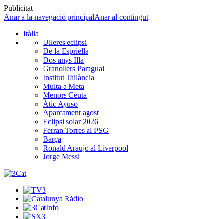
Publicitat
Anar a la navegació principal
Anar al contingut
Itàlia
Ulleres eclipsi
De la Espriella
Dos anys Illa
Granollers Paraguai
Institut Tailàndia
Multa a Meta
Menors Ceuta
Àtic Ayuso
Aparcament agost
Eclipsi solar 2026
Ferran Torres al PSG
Barça
Ronald Araujo al Liverpool
Jorge Messi