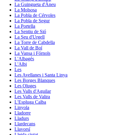
La Guingueta d'Àneu
La Molsosa
La Pobla de Cérvoles
La Pobla de Segur
La Portella
La Sentiu de Sió
La Seu d'Urgell
La Torre de Cabdella
La Vall de Boí
La Vansa i Fórnols
L'Albagés
L'Albi
Les
Les Avellanes i Santa Linya
Les Borges Blanques
Les Oluges
Les Valls d'Aguilar
Les Valls de Valira
L'Espluga Calba
Linyola
Lladorre
Lladurs
Llardecans
Llavorsí
Lleida ciutat