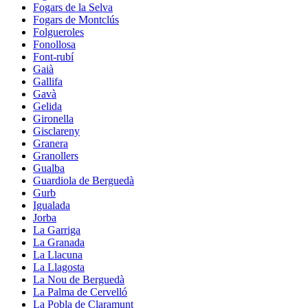
Fogars de la Selva
Fogars de Montclús
Folgueroles
Fonollosa
Font-rubí
Gaià
Gallifa
Gavà
Gelida
Gironella
Gisclareny
Granera
Granollers
Gualba
Guardiola de Berguedà
Gurb
Igualada
Jorba
La Garriga
La Granada
La Llacuna
La Llagosta
La Nou de Berguedà
La Palma de Cervelló
La Pobla de Claramunt