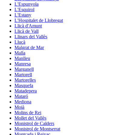
L'Espunyola
L'Esquirol
L'Estany
L'Hospitalet de Llobregat
Lliçà d'Amunt
Lliçà de Vall
Llinars del Vallès
Lluçà
Malgrat de Mar
Malla
Manlleu
Manresa
Marganell
Martorell
Martorelles
Masquefa
Matadepera
Mataró
Mediona
Moià
Molins de Rei
Mollet del Vallès
Monistrol de Calders
Monistrol de Montserrat
Montcada i Reixac