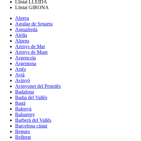
Llistat
LLEIDA
Llistat
GIRONA
Abrera
Aguilar de Segarra
Aiguafreda
Alella
Alpens
Arenys de Mar
Arenys de Munt
Argençola
Argentona
Artés
Avià
Avinyó
Avinyonet del Penedès
Badalona
Badia del Vallès
Bagà
Balenyà
Balsareny
Barberà del Vallès
Barcelona ciutat
Begues
Bellprat