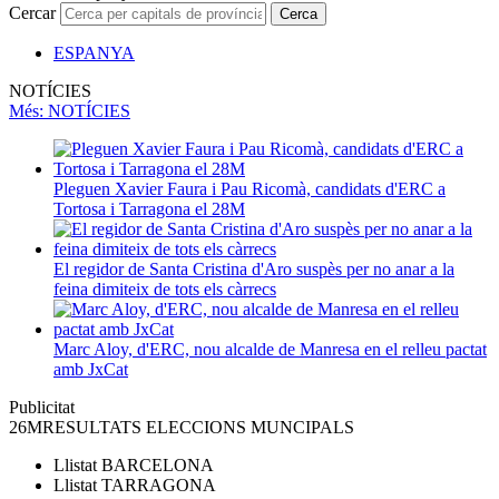
Cercar
Cerca
ESPANYA
NOTÍCIES
Més
: NOTÍCIES
Pleguen Xavier Faura i Pau Ricomà, candidats d'ERC a
Tortosa i Tarragona el 28M
El regidor de Santa Cristina d'Aro suspès per no anar a la
feina dimiteix de tots els càrrecs
Marc Aloy, d'ERC, nou alcalde de Manresa en el relleu pactat
amb JxCat
Publicitat
26M
RESULTATS ELECCIONS MUNCIPALS
Llistat
BARCELONA
Llistat
TARRAGONA