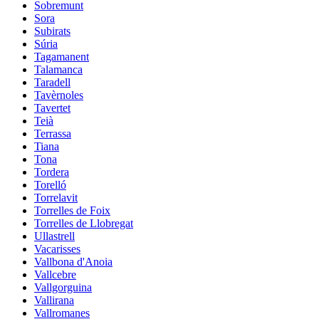
Sobremunt
Sora
Subirats
Súria
Tagamanent
Talamanca
Taradell
Tavèrnoles
Tavertet
Teià
Terrassa
Tiana
Tona
Tordera
Torelló
Torrelavit
Torrelles de Foix
Torrelles de Llobregat
Ullastrell
Vacarisses
Vallbona d'Anoia
Vallcebre
Vallgorguina
Vallirana
Vallromanes