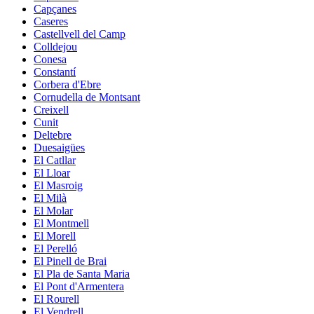
Capçanes
Caseres
Castellvell del Camp
Colldejou
Conesa
Constantí
Corbera d'Ebre
Cornudella de Montsant
Creixell
Cunit
Deltebre
Duesaigües
El Catllar
El Lloar
El Masroig
El Milà
El Molar
El Montmell
El Morell
El Perelló
El Pinell de Brai
El Pla de Santa Maria
El Pont d'Armentera
El Rourell
El Vendrell