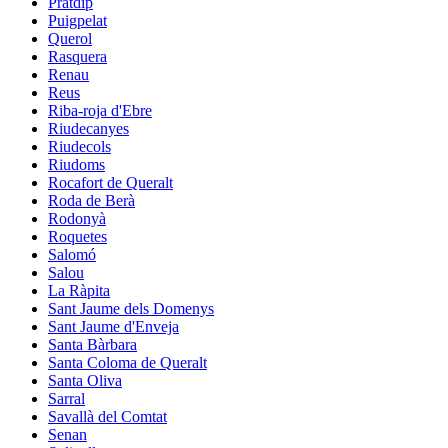
Pratdip
Puigpelat
Querol
Rasquera
Renau
Reus
Riba-roja d'Ebre
Riudecanyes
Riudecols
Riudoms
Rocafort de Queralt
Roda de Berà
Rodonyà
Roquetes
Salomó
Salou
La Ràpita
Sant Jaume dels Domenys
Sant Jaume d'Enveja
Santa Bàrbara
Santa Coloma de Queralt
Santa Oliva
Sarral
Savallà del Comtat
Senan