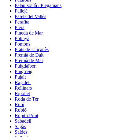
Palau-solità i Plegamans
Pallejà
Parets del Vallès
Perafita
Piera
Pineda de Mar
Polinyà
Pontons
Prats de Lluçanès
Premià de Dalt
Premià de Mar
Puigdàlber
Puig-reig
Pujalt
Rajadell
Rellinars
Ripollet
Roda de Ter
Rubí
Rubió
Rupit i Pruit
Sabadell
Sagàs
Saldes