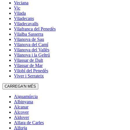
Veciana
Vic
Vilada
Viladecans
Viladecavalls
Vilafranca del Penedès
Vilalba Sasserra
Vilanova de Sau
Vilanova del Camí
Vilanova del Vallès
Vilanova i la Geltrú
Vilassar de Dalt
Vilassar de Mar
Vilobí del Penedès
Viver i Serrateix
CARREGA'N MÉS
Aiguamúrcia
Albinyana
Alcanar
Alcover
Aldover
Alfara de Carles
Alforja