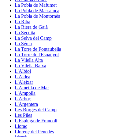
La Pobla de Mafumet
La Pobla de Massaluca
La Pobla de Montornès
La Riba
La Riera de Gaià
La Secuita
La Selva del Camp
La Sénia
La Torre de Fontaubella
La Torre de l'Espanyol
La Vilella Alta
La Vilella Baixa
L'Albiol
L'Aldea
L'Aleixar
L'Ametlla de Mar
L'Ampolla
L'Arboç
L'Argentera
Les Borges del Camp
Les Piles
L'Espluga de Francolí
Llorac
Llorenç del Penedès