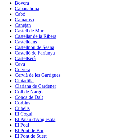
Bovera
Cabanabona
Cabó
Camarasa
Canejan
Castell de Mur
Castellar de la Ribera
Castelldans
Castellnou de Seana
Castelló de Farfanya
Castellserà
Cava
Cervera
Cervià de les Garrigues
Ciutadilla
Clariana de Cardener
Coll de Nargó
Conca de Dalt
Corbins
Cubells
El Cogul
El Palau d'Anglesola
El Poal
El Pont de Bar
El Pont de Suert