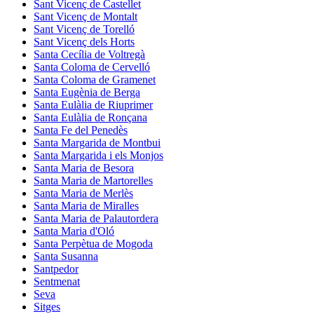
Sant Vicenç de Castellet
Sant Vicenç de Montalt
Sant Vicenç de Torelló
Sant Vicenç dels Horts
Santa Cecília de Voltregà
Santa Coloma de Cervelló
Santa Coloma de Gramenet
Santa Eugènia de Berga
Santa Eulàlia de Riuprimer
Santa Eulàlia de Ronçana
Santa Fe del Penedès
Santa Margarida de Montbui
Santa Margarida i els Monjos
Santa Maria de Besora
Santa Maria de Martorelles
Santa Maria de Merlès
Santa Maria de Miralles
Santa Maria de Palautordera
Santa Maria d'Oló
Santa Perpètua de Mogoda
Santa Susanna
Santpedor
Sentmenat
Seva
Sitges