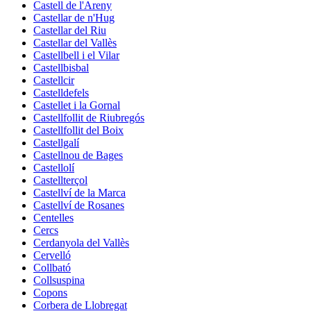
Castell de l'Areny
Castellar de n'Hug
Castellar del Riu
Castellar del Vallès
Castellbell i el Vilar
Castellbisbal
Castellcir
Castelldefels
Castellet i la Gornal
Castellfollit de Riubregós
Castellfollit del Boix
Castellgalí
Castellnou de Bages
Castellolí
Castellterçol
Castellví de la Marca
Castellví de Rosanes
Centelles
Cercs
Cerdanyola del Vallès
Cervelló
Collbató
Collsuspina
Copons
Corbera de Llobregat