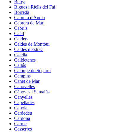
Berga
Bigues i Riells del Fai
Borredà
Cabrera d'Anoia
Cabrera de Mar
Cabrils
Calaf
Calders
Caldes de Montbui
Caldes d'Estrac
Calella
Calldetenes
Callús
Calonge de Segarra
Campins
Canet de Mar
Canovelles
Cànoves i Samalús
Canyelles
Capellades
Capolat
Cardedeu
Cardona
Carme
Casserres