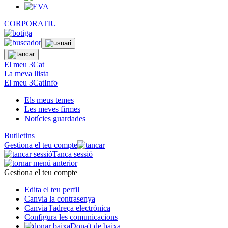
CORPORATIU
El meu 3Cat
La meva llista
El meu 3CatInfo
Els meus temes
Les meves firmes
Notícies guardades
Butlletins
Gestiona el teu compte
Tanca sessió
Gestiona el teu compte
Edita el teu perfil
Canvia la contrasenya
Canvia l'adreça electrònica
Configura les comunicacions
Dona't de baixa