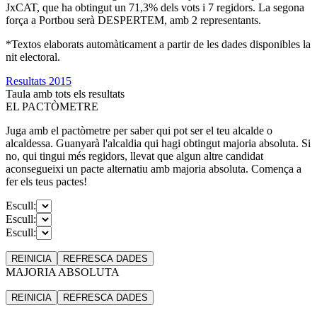
JxCAT, que ha obtingut un 71,3% dels vots i 7 regidors. La segona
força a Portbou serà DESPERTEM, amb 2 representants.
*Textos elaborats automàticament a partir de les dades disponibles la
nit electoral.
Resultats 2015
Taula amb tots els resultats
EL PACTÒMETRE
Juga amb el pactòmetre per saber qui pot ser el teu alcalde o
alcaldessa. Guanyarà l'alcaldia qui hagi obtingut majoria absoluta. Si
no, qui tingui més regidors, llevat que algun altre candidat
aconsegueixi un pacte alternatiu amb majoria absoluta. Comença a
fer els teus pactes!
Escull:
Escull:
Escull:
REINICIA
REFRESCA
DADES
MAJORIA ABSOLUTA
REINICIA
REFRESCA
DADES