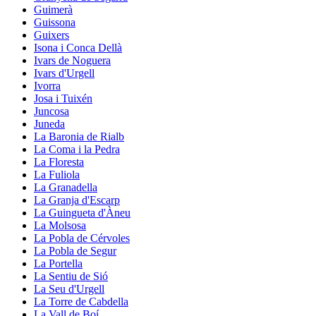
Guimerà
Guissona
Guixers
Isona i Conca Dellà
Ivars de Noguera
Ivars d'Urgell
Ivorra
Josa i Tuixén
Juncosa
Juneda
La Baronia de Rialb
La Coma i la Pedra
La Floresta
La Fuliola
La Granadella
La Granja d'Escarp
La Guingueta d'Àneu
La Molsosa
La Pobla de Cérvoles
La Pobla de Segur
La Portella
La Sentiu de Sió
La Seu d'Urgell
La Torre de Cabdella
La Vall de Boí