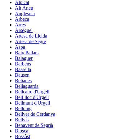
Alpicat
Alt Àneu
Anglesola
Arbeca
Arres
Arsèguel
Artesa de Lleida
Artesa de Segre
Aspa
Baix Pallars
Balaguer
Barbens
Bassella
Bausen
Belianes
Bellaguarda
Bellcaire d'Urgell
Bell-lloc d'Urgell
Bellmunt d'Urgell
Bellpuig
Bellver de Cerdanya
Bellvís
Benavent de Segrià
Biosca
Bossòst