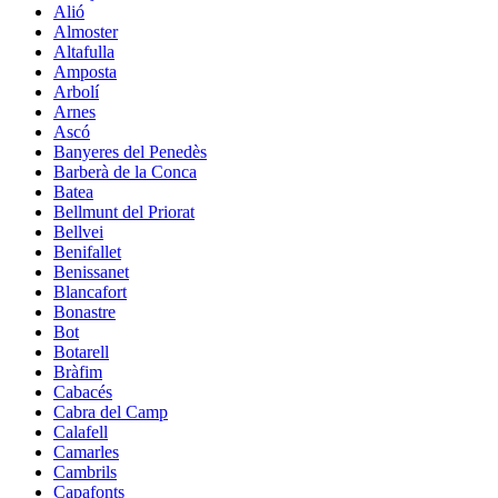
Alió
Almoster
Altafulla
Amposta
Arbolí
Arnes
Ascó
Banyeres del Penedès
Barberà de la Conca
Batea
Bellmunt del Priorat
Bellvei
Benifallet
Benissanet
Blancafort
Bonastre
Bot
Botarell
Bràfim
Cabacés
Cabra del Camp
Calafell
Camarles
Cambrils
Capafonts