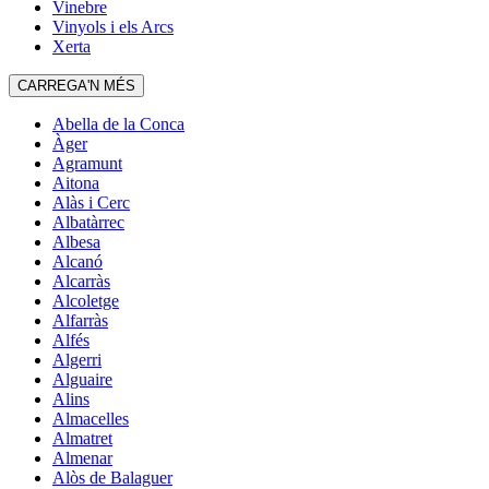
Vinebre
Vinyols i els Arcs
Xerta
CARREGA'N MÉS
Abella de la Conca
Àger
Agramunt
Aitona
Alàs i Cerc
Albatàrrec
Albesa
Alcanó
Alcarràs
Alcoletge
Alfarràs
Alfés
Algerri
Alguaire
Alins
Almacelles
Almatret
Almenar
Alòs de Balaguer