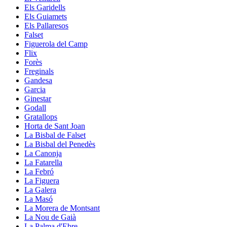
Els Garidells
Els Guiamets
Els Pallaresos
Falset
Figuerola del Camp
Flix
Forès
Freginals
Gandesa
Garcia
Ginestar
Godall
Gratallops
Horta de Sant Joan
La Bisbal de Falset
La Bisbal del Penedès
La Canonja
La Fatarella
La Febró
La Figuera
La Galera
La Masó
La Morera de Montsant
La Nou de Gaià
La Palma d'Ebre