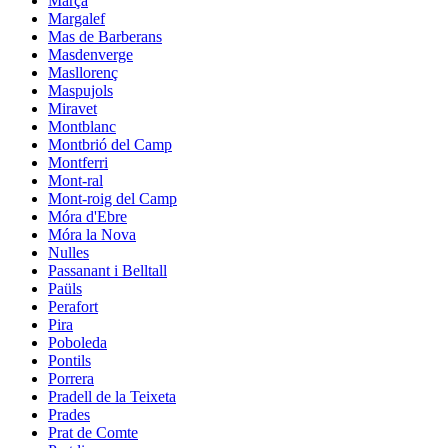
Marçà
Margalef
Mas de Barberans
Masdenverge
Masllorenç
Maspujols
Miravet
Montblanc
Montbrió del Camp
Montferri
Mont-ral
Mont-roig del Camp
Móra d'Ebre
Móra la Nova
Nulles
Passanant i Belltall
Paüls
Perafort
Pira
Poboleda
Pontils
Porrera
Pradell de la Teixeta
Prades
Prat de Comte