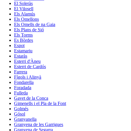
El Soleràs
El Vilosell
Els Alamús
Els Omellons
Els Omells de na Gaia
Els Plans de Sió
Els Torms
Es Bòrdes
Espot
Estamariu
Estaràs
Esterri d'Àneu
Esterri de Cardós
Farrera
Fígols i Alinyà
Fondarella
Foradada
Fulleda
Gavet de la Conca
Gimenells i el Pla de la Font
Golmés
Gósol
Granyanella
Granyena de les Garrigues
Granyena de Segarra