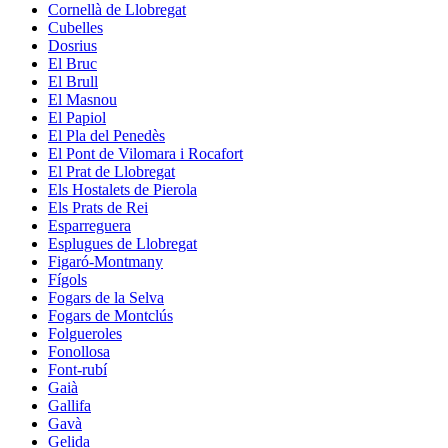
Cornellà de Llobregat
Cubelles
Dosrius
El Bruc
El Brull
El Masnou
El Papiol
El Pla del Penedès
El Pont de Vilomara i Rocafort
El Prat de Llobregat
Els Hostalets de Pierola
Els Prats de Rei
Esparreguera
Esplugues de Llobregat
Figaró-Montmany
Fígols
Fogars de la Selva
Fogars de Montclús
Folgueroles
Fonollosa
Font-rubí
Gaià
Gallifa
Gavà
Gelida