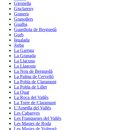
Gironella
Gisclareny
Granera
Granollers
Gualba
Guardiola de Berguedà
Gurb
Igualada
Jorba
La Garriga
La Granada
La Llacuna
La Llagosta
La Nou de Berguedà
La Palma de Cervelló
La Pobla de Claramunt
La Pobla de Lillet
La Quar
La Roca del Vallès
La Torre de Claramunt
L'Ametlla del Vallès
Les Cabanyes
Les Franqueses del Vallès
Les Masies de Roda
Les Masies de Voltregà