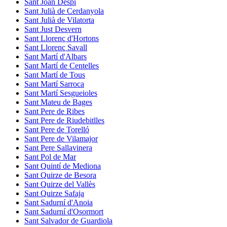
Sant Joan Despí
Sant Julià de Cerdanyola
Sant Julià de Vilatorta
Sant Just Desvern
Sant Llorenç d'Hortons
Sant Llorenç Savall
Sant Martí d'Albars
Sant Martí de Centelles
Sant Martí de Tous
Sant Martí Sarroca
Sant Martí Sesgueioles
Sant Mateu de Bages
Sant Pere de Ribes
Sant Pere de Riudebitlles
Sant Pere de Torelló
Sant Pere de Vilamajor
Sant Pere Sallavinera
Sant Pol de Mar
Sant Quintí de Mediona
Sant Quirze de Besora
Sant Quirze del Vallès
Sant Quirze Safaja
Sant Sadurní d'Anoia
Sant Sadurní d'Osormort
Sant Salvador de Guardiola