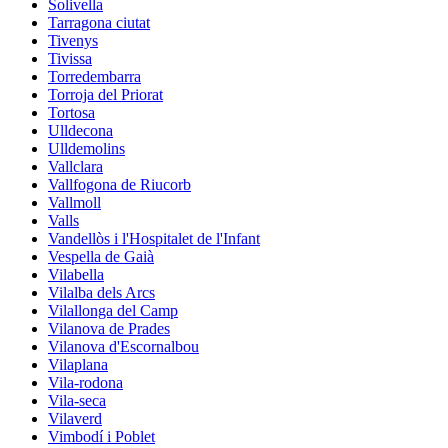
Solivella
Tarragona ciutat
Tivenys
Tivissa
Torredembarra
Torroja del Priorat
Tortosa
Ulldecona
Ulldemolins
Vallclara
Vallfogona de Riucorb
Vallmoll
Valls
Vandellòs i l'Hospitalet de l'Infant
Vespella de Gaià
Vilabella
Vilalba dels Arcs
Vilallonga del Camp
Vilanova de Prades
Vilanova d'Escornalbou
Vilaplana
Vila-rodona
Vila-seca
Vilaverd
Vimbodí i Poblet