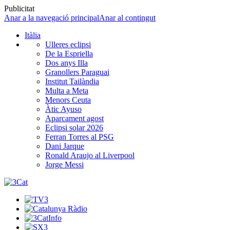
Publicitat
Anar a la navegació principal
Anar al contingut
Itàlia
Ulleres eclipsi
De la Espriella
Dos anys Illa
Granollers Paraguai
Institut Tailàndia
Multa a Meta
Menors Ceuta
Àtic Ayuso
Aparcament agost
Eclipsi solar 2026
Ferran Torres al PSG
Dani Jarque
Ronald Araujo al Liverpool
Jorge Messi