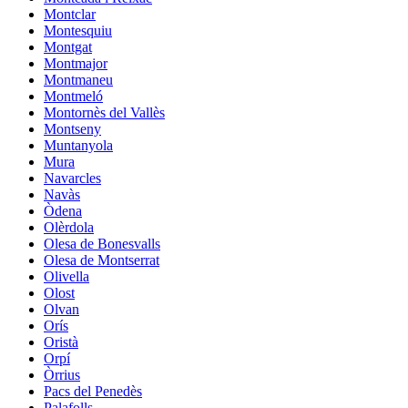
Montclar
Montesquiu
Montgat
Montmajor
Montmaneu
Montmeló
Montornès del Vallès
Montseny
Muntanyola
Mura
Navarcles
Navàs
Òdena
Olèrdola
Olesa de Bonesvalls
Olesa de Montserrat
Olivella
Olost
Olvan
Orís
Oristà
Orpí
Òrrius
Pacs del Penedès
Palafolls