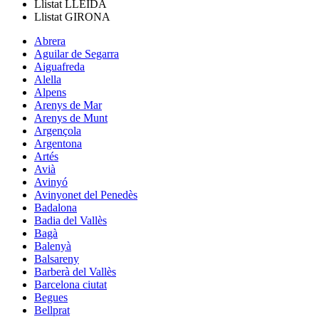
Llistat
LLEIDA
Llistat
GIRONA
Abrera
Aguilar de Segarra
Aiguafreda
Alella
Alpens
Arenys de Mar
Arenys de Munt
Argençola
Argentona
Artés
Avià
Avinyó
Avinyonet del Penedès
Badalona
Badia del Vallès
Bagà
Balenyà
Balsareny
Barberà del Vallès
Barcelona ciutat
Begues
Bellprat