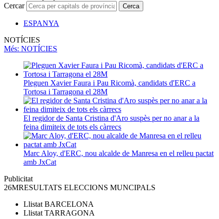
Cercar
Cerca
ESPANYA
NOTÍCIES
Més
: NOTÍCIES
Pleguen Xavier Faura i Pau Ricomà, candidats d'ERC a
Tortosa i Tarragona el 28M
El regidor de Santa Cristina d'Aro suspès per no anar a la
feina dimiteix de tots els càrrecs
Marc Aloy, d'ERC, nou alcalde de Manresa en el relleu pactat
amb JxCat
Publicitat
26M
RESULTATS ELECCIONS MUNCIPALS
Llistat
BARCELONA
Llistat
TARRAGONA