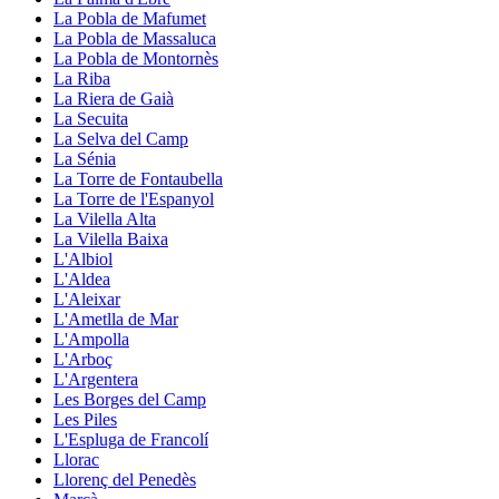
La Pobla de Mafumet
La Pobla de Massaluca
La Pobla de Montornès
La Riba
La Riera de Gaià
La Secuita
La Selva del Camp
La Sénia
La Torre de Fontaubella
La Torre de l'Espanyol
La Vilella Alta
La Vilella Baixa
L'Albiol
L'Aldea
L'Aleixar
L'Ametlla de Mar
L'Ampolla
L'Arboç
L'Argentera
Les Borges del Camp
Les Piles
L'Espluga de Francolí
Llorac
Llorenç del Penedès