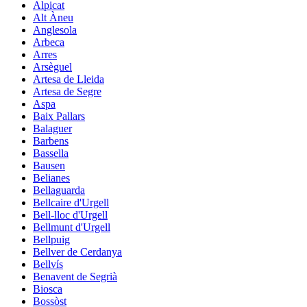
Alpicat
Alt Àneu
Anglesola
Arbeca
Arres
Arsèguel
Artesa de Lleida
Artesa de Segre
Aspa
Baix Pallars
Balaguer
Barbens
Bassella
Bausen
Belianes
Bellaguarda
Bellcaire d'Urgell
Bell-lloc d'Urgell
Bellmunt d'Urgell
Bellpuig
Bellver de Cerdanya
Bellvís
Benavent de Segrià
Biosca
Bossòst