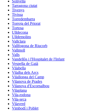
Solivella
Tarragona ciutat
Tivenys
Tivissa
Torredembarra
Torroja del Priorat
Tortosa
Ulldecona
Ulldemolins
Vallclara
Vallfogona de Riucorb
Vallmoll
Valls
Vandellòs i l'Hospitalet de l'Infant
Vespella de Gaià
Vilabella
Vilalba dels Arcs
Vilallonga del Camp
Vilanova de Prades
Vilanova d'Escornalbou
Vilaplana
Vila-rodona
Vila-seca
Vilaverd
Vimbodí i Poblet