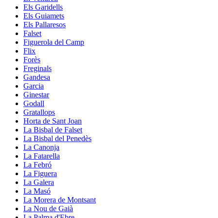
Els Garidells
Els Guiamets
Els Pallaresos
Falset
Figuerola del Camp
Flix
Forès
Freginals
Gandesa
Garcia
Ginestar
Godall
Gratallops
Horta de Sant Joan
La Bisbal de Falset
La Bisbal del Penedès
La Canonja
La Fatarella
La Febró
La Figuera
La Galera
La Masó
La Morera de Montsant
La Nou de Gaià
La Palma d'Ebre