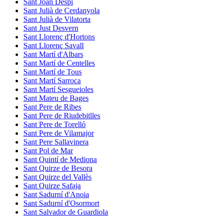
Sant Joan Despí
Sant Julià de Cerdanyola
Sant Julià de Vilatorta
Sant Just Desvern
Sant Llorenç d'Hortons
Sant Llorenç Savall
Sant Martí d'Albars
Sant Martí de Centelles
Sant Martí de Tous
Sant Martí Sarroca
Sant Martí Sesgueioles
Sant Mateu de Bages
Sant Pere de Ribes
Sant Pere de Riudebitlles
Sant Pere de Torelló
Sant Pere de Vilamajor
Sant Pere Sallavinera
Sant Pol de Mar
Sant Quintí de Mediona
Sant Quirze de Besora
Sant Quirze del Vallès
Sant Quirze Safaja
Sant Sadurní d'Anoia
Sant Sadurní d'Osormort
Sant Salvador de Guardiola