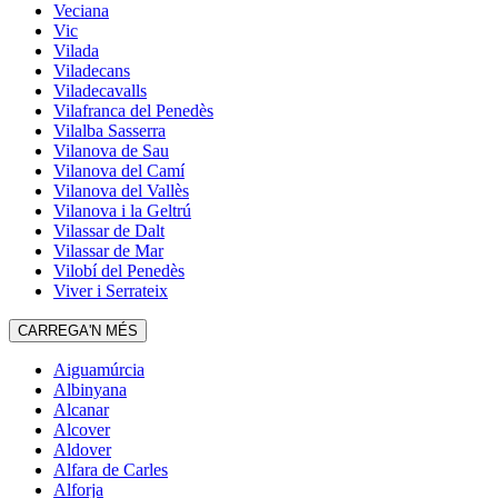
Veciana
Vic
Vilada
Viladecans
Viladecavalls
Vilafranca del Penedès
Vilalba Sasserra
Vilanova de Sau
Vilanova del Camí
Vilanova del Vallès
Vilanova i la Geltrú
Vilassar de Dalt
Vilassar de Mar
Vilobí del Penedès
Viver i Serrateix
CARREGA'N MÉS
Aiguamúrcia
Albinyana
Alcanar
Alcover
Aldover
Alfara de Carles
Alforja