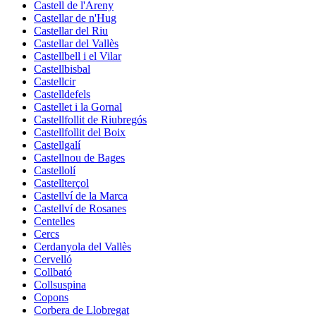
Castell de l'Areny
Castellar de n'Hug
Castellar del Riu
Castellar del Vallès
Castellbell i el Vilar
Castellbisbal
Castellcir
Castelldefels
Castellet i la Gornal
Castellfollit de Riubregós
Castellfollit del Boix
Castellgalí
Castellnou de Bages
Castellolí
Castellterçol
Castellví de la Marca
Castellví de Rosanes
Centelles
Cercs
Cerdanyola del Vallès
Cervelló
Collbató
Collsuspina
Copons
Corbera de Llobregat