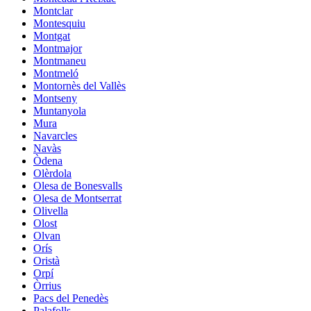
Montclar
Montesquiu
Montgat
Montmajor
Montmaneu
Montmeló
Montornès del Vallès
Montseny
Muntanyola
Mura
Navarcles
Navàs
Òdena
Olèrdola
Olesa de Bonesvalls
Olesa de Montserrat
Olivella
Olost
Olvan
Orís
Oristà
Orpí
Òrrius
Pacs del Penedès
Palafolls