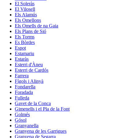
El Soleràs
El Vilosell
Els Alamús
Els Omellons
Els Omells de na Gaia
Els Plans de Sió
Els Torms
Es Bòrdes
Espot
Estamariu
Estaràs
Esterri d'Àneu
Esterri de Cardós
Farrera
Fígols i Alinyà
Fondarella
Foradada
Fulleda
Gavet de la Conca
Gimenells i el Pla de la Font
Golmés
Gósol
Granyanella
Granyena de les Garrigues
Granyena de Segarra