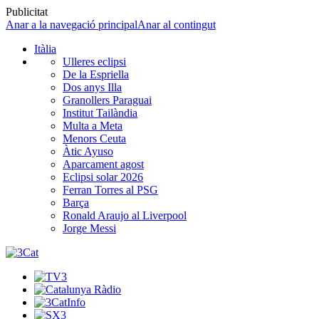
Publicitat
Anar a la navegació principal
Anar al contingut
Itàlia
Ulleres eclipsi
De la Espriella
Dos anys Illa
Granollers Paraguai
Institut Tailàndia
Multa a Meta
Menors Ceuta
Àtic Ayuso
Aparcament agost
Eclipsi solar 2026
Ferran Torres al PSG
Barça
Ronald Araujo al Liverpool
Jorge Messi