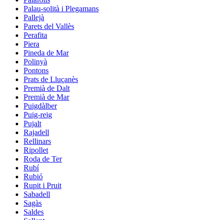
Palau-solità i Plegamans
Pallejà
Parets del Vallès
Perafita
Piera
Pineda de Mar
Polinyà
Pontons
Prats de Lluçanès
Premià de Dalt
Premià de Mar
Puigdàlber
Puig-reig
Pujalt
Rajadell
Rellinars
Ripollet
Roda de Ter
Rubí
Rubió
Rupit i Pruit
Sabadell
Sagàs
Saldes