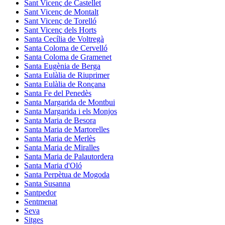
Sant Vicenç de Castellet
Sant Vicenç de Montalt
Sant Vicenç de Torelló
Sant Vicenç dels Horts
Santa Cecília de Voltregà
Santa Coloma de Cervelló
Santa Coloma de Gramenet
Santa Eugènia de Berga
Santa Eulàlia de Riuprimer
Santa Eulàlia de Ronçana
Santa Fe del Penedès
Santa Margarida de Montbui
Santa Margarida i els Monjos
Santa Maria de Besora
Santa Maria de Martorelles
Santa Maria de Merlès
Santa Maria de Miralles
Santa Maria de Palautordera
Santa Maria d'Oló
Santa Perpètua de Mogoda
Santa Susanna
Santpedor
Sentmenat
Seva
Sitges