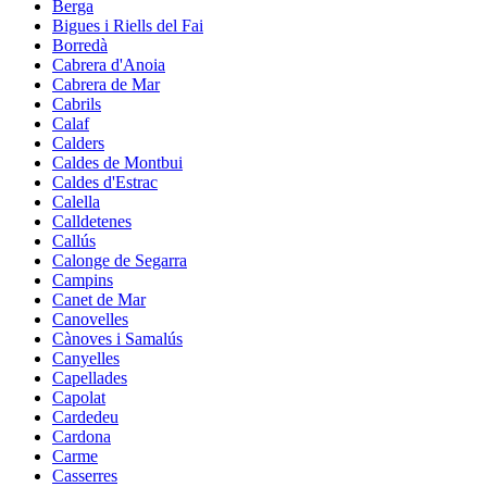
Berga
Bigues i Riells del Fai
Borredà
Cabrera d'Anoia
Cabrera de Mar
Cabrils
Calaf
Calders
Caldes de Montbui
Caldes d'Estrac
Calella
Calldetenes
Callús
Calonge de Segarra
Campins
Canet de Mar
Canovelles
Cànoves i Samalús
Canyelles
Capellades
Capolat
Cardedeu
Cardona
Carme
Casserres