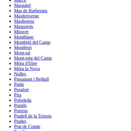
Marçà
Margalef
Mas de Barberans
Masdenverge
Masllorenç
Maspujols
Miravet
Montblanc
Montbrió del Camp
Montferri
Mont-ral
Mont-roig del Camp
Móra d'Ebre
Móra la Nova
Nulles
Passanant i Belltall
Paüls
Perafort
Pira
Poboleda
Pontils
Porrera
Pradell de la Teixeta
Prades
Prat de Comte