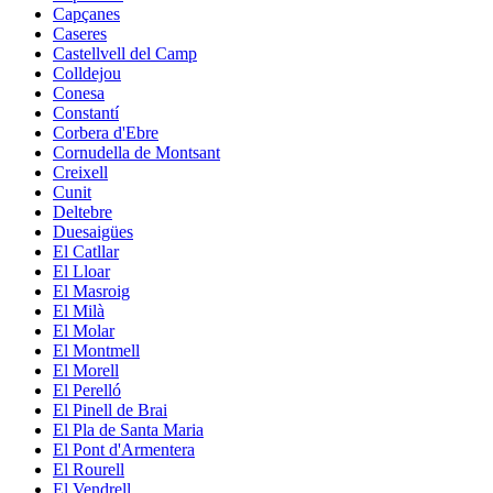
Capçanes
Caseres
Castellvell del Camp
Colldejou
Conesa
Constantí
Corbera d'Ebre
Cornudella de Montsant
Creixell
Cunit
Deltebre
Duesaigües
El Catllar
El Lloar
El Masroig
El Milà
El Molar
El Montmell
El Morell
El Perelló
El Pinell de Brai
El Pla de Santa Maria
El Pont d'Armentera
El Rourell
El Vendrell