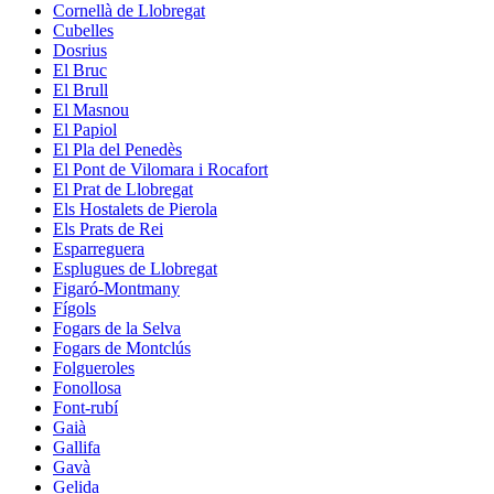
Cornellà de Llobregat
Cubelles
Dosrius
El Bruc
El Brull
El Masnou
El Papiol
El Pla del Penedès
El Pont de Vilomara i Rocafort
El Prat de Llobregat
Els Hostalets de Pierola
Els Prats de Rei
Esparreguera
Esplugues de Llobregat
Figaró-Montmany
Fígols
Fogars de la Selva
Fogars de Montclús
Folgueroles
Fonollosa
Font-rubí
Gaià
Gallifa
Gavà
Gelida