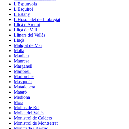
L'Espunyola
L'Esquirol
L'Estany
L'Hospitalet de Llobregat
Lliçà d'Amunt
Lliçà de Vall
Llinars del Vallès
Lluçà
Malgrat de Mar
Malla
Manlleu
Manresa
Marganell
Martorell
Martorelles
Masquefa
Matadepera
Mataró
Mediona
Moià
Molins de Rei
Mollet del Vallès
Monistrol de Calders
Monistrol de Montserrat
Montcada i Reixac