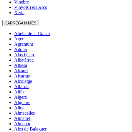
Vinebre
Vinyols i els Arcs
Xerta
CARREGA'N MÉS
Abella de la Conca
Àger
Agramunt
Aitona
Alàs i Cerc
Albatàrrec
Albesa
Alcanó
Alcarràs
Alcoletge
Alfarràs
Alfés
Algerri
Alguaire
Alins
Almacelles
Almatret
Almenar
Alòs de Balaguer