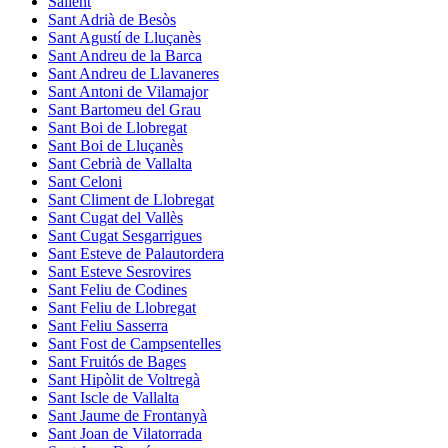
Sallent
Sant Adrià de Besòs
Sant Agustí de Lluçanès
Sant Andreu de la Barca
Sant Andreu de Llavaneres
Sant Antoni de Vilamajor
Sant Bartomeu del Grau
Sant Boi de Llobregat
Sant Boi de Lluçanès
Sant Cebrià de Vallalta
Sant Celoni
Sant Climent de Llobregat
Sant Cugat del Vallès
Sant Cugat Sesgarrigues
Sant Esteve de Palautordera
Sant Esteve Sesrovires
Sant Feliu de Codines
Sant Feliu de Llobregat
Sant Feliu Sasserra
Sant Fost de Campsentelles
Sant Fruitós de Bages
Sant Hipòlit de Voltregà
Sant Iscle de Vallalta
Sant Jaume de Frontanyà
Sant Joan de Vilatorrada