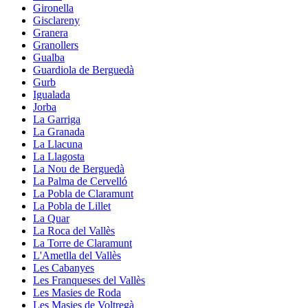
Gironella
Gisclareny
Granera
Granollers
Gualba
Guardiola de Berguedà
Gurb
Igualada
Jorba
La Garriga
La Granada
La Llacuna
La Llagosta
La Nou de Berguedà
La Palma de Cervelló
La Pobla de Claramunt
La Pobla de Lillet
La Quar
La Roca del Vallès
La Torre de Claramunt
L'Ametlla del Vallès
Les Cabanyes
Les Franqueses del Vallès
Les Masies de Roda
Les Masies de Voltregà