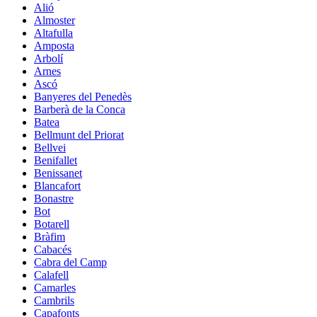
Alió
Almoster
Altafulla
Amposta
Arbolí
Arnes
Ascó
Banyeres del Penedès
Barberà de la Conca
Batea
Bellmunt del Priorat
Bellvei
Benifallet
Benissanet
Blancafort
Bonastre
Bot
Botarell
Bràfim
Cabacés
Cabra del Camp
Calafell
Camarles
Cambrils
Capafonts