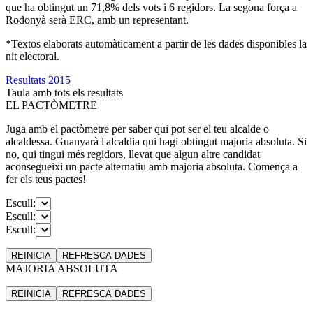
que ha obtingut un 71,8% dels vots i 6 regidors. La segona força a
Rodonyà serà ERC, amb un representant.
*Textos elaborats automàticament a partir de les dades disponibles la
nit electoral.
Resultats 2015
Taula amb tots els resultats
EL PACTÒMETRE
Juga amb el pactòmetre per saber qui pot ser el teu alcalde o
alcaldessa. Guanyarà l'alcaldia qui hagi obtingut majoria absoluta. Si
no, qui tingui més regidors, llevat que algun altre candidat
aconsegueixi un pacte alternatiu amb majoria absoluta. Comença a
fer els teus pactes!
Escull:
Escull:
Escull:
REINICIA
REFRESCA
DADES
MAJORIA ABSOLUTA
REINICIA
REFRESCA
DADES