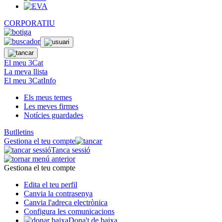
CORPORATIU
El meu 3Cat
La meva llista
El meu 3CatInfo
Els meus temes
Les meves firmes
Notícies guardades
Butlletins
Gestiona el teu compte
Tanca sessió
Gestiona el teu compte
Edita el teu perfil
Canvia la contrasenya
Canvia l'adreça electrònica
Configura les comunicacions
Dona't de baixa