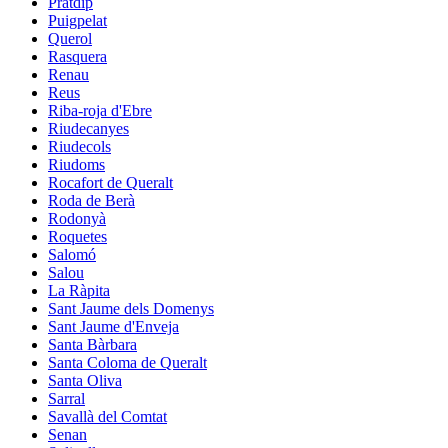
Pratdip
Puigpelat
Querol
Rasquera
Renau
Reus
Riba-roja d'Ebre
Riudecanyes
Riudecols
Riudoms
Rocafort de Queralt
Roda de Berà
Rodonyà
Roquetes
Salomó
Salou
La Ràpita
Sant Jaume dels Domenys
Sant Jaume d'Enveja
Santa Bàrbara
Santa Coloma de Queralt
Santa Oliva
Sarral
Savallà del Comtat
Senan