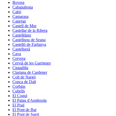
Bovera
Cabanabona
Cabó
Camarasa
Canejan
Castell de Mur
Castellar de la Ribera
Castelldans
Castellnou de Seana
Castelló de Farfanya
Castellserà
Cava
Cervera
Cervià de les Garrigues
Ciutadilla
Clariana de Cardener
Coll de Nargó
Conca de Dalt
Corbins
Cubells
El Cogul
El Palau d'Anglesola
El Poal
El Pont de Bar
El Pont de Suert