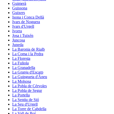
Guimerà
Guissona
Guixers
Isona i Conca Dellà
Ivars de Noguera
Ivars d'Urgell
Ivorra
Josa i Tuixén
Juncosa
Juneda
La Baronia de Rialb
La Coma i la Pedra
La Floresta
La Fuliola
La Granadella
La Granja d'Escarp
La Guingueta d'Àneu
La Molsosa
La Pobla de Cérvoles
La Pobla de Segur
La Portella
La Sentiu de Sió
La Seu d'Urgell
La Torre de Cabdella
La Vall de Boí