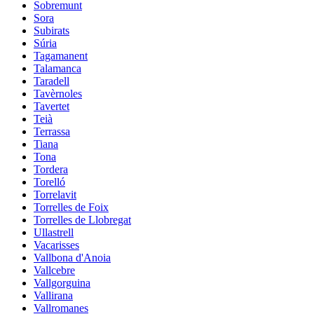
Sobremunt
Sora
Subirats
Súria
Tagamanent
Talamanca
Taradell
Tavèrnoles
Tavertet
Teià
Terrassa
Tiana
Tona
Tordera
Torelló
Torrelavit
Torrelles de Foix
Torrelles de Llobregat
Ullastrell
Vacarisses
Vallbona d'Anoia
Vallcebre
Vallgorguina
Vallirana
Vallromanes