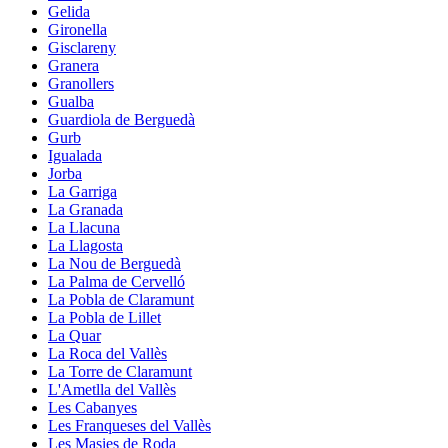
Gelida
Gironella
Gisclareny
Granera
Granollers
Gualba
Guardiola de Berguedà
Gurb
Igualada
Jorba
La Garriga
La Granada
La Llacuna
La Llagosta
La Nou de Berguedà
La Palma de Cervelló
La Pobla de Claramunt
La Pobla de Lillet
La Quar
La Roca del Vallès
La Torre de Claramunt
L'Ametlla del Vallès
Les Cabanyes
Les Franqueses del Vallès
Les Masies de Roda