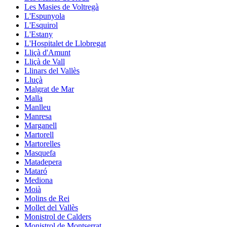
Les Masies de Voltregà
L'Espunyola
L'Esquirol
L'Estany
L'Hospitalet de Llobregat
Lliçà d'Amunt
Lliçà de Vall
Llinars del Vallès
Lluçà
Malgrat de Mar
Malla
Manlleu
Manresa
Marganell
Martorell
Martorelles
Masquefa
Matadepera
Mataró
Mediona
Moià
Molins de Rei
Mollet del Vallès
Monistrol de Calders
Monistrol de Montserrat