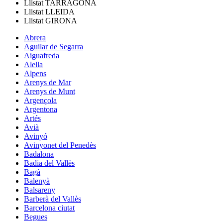
Llistat
TARRAGONA
Llistat
LLEIDA
Llistat
GIRONA
Abrera
Aguilar de Segarra
Aiguafreda
Alella
Alpens
Arenys de Mar
Arenys de Munt
Argençola
Argentona
Artés
Avià
Avinyó
Avinyonet del Penedès
Badalona
Badia del Vallès
Bagà
Balenyà
Balsareny
Barberà del Vallès
Barcelona ciutat
Begues