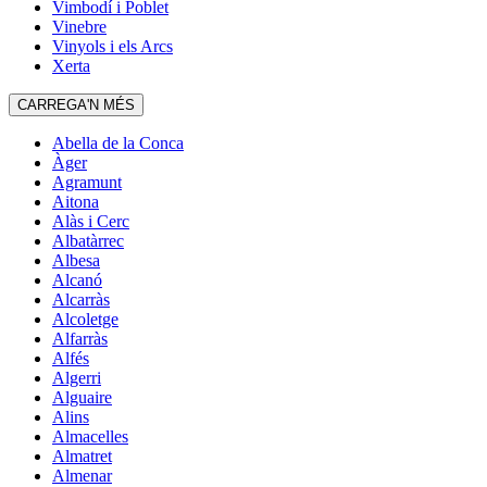
Vimbodí i Poblet
Vinebre
Vinyols i els Arcs
Xerta
CARREGA'N MÉS
Abella de la Conca
Àger
Agramunt
Aitona
Alàs i Cerc
Albatàrrec
Albesa
Alcanó
Alcarràs
Alcoletge
Alfarràs
Alfés
Algerri
Alguaire
Alins
Almacelles
Almatret
Almenar