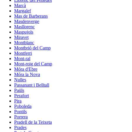
Llorenç del Penedès
Marçà
Margalef
Mas de Barberans
Masdenverge
Masllorenç
Maspujols
Miravet
Montblanc
Montbrió del Camp
Montferri
Mont-ral
Mont-roig del Camp
Móra d'Ebre
Móra la Nova
Nulles
Passanant i Belltall
Paüls
Perafort
Pira
Poboleda
Pontils
Porrera
Pradell de la Teixeta
Prades