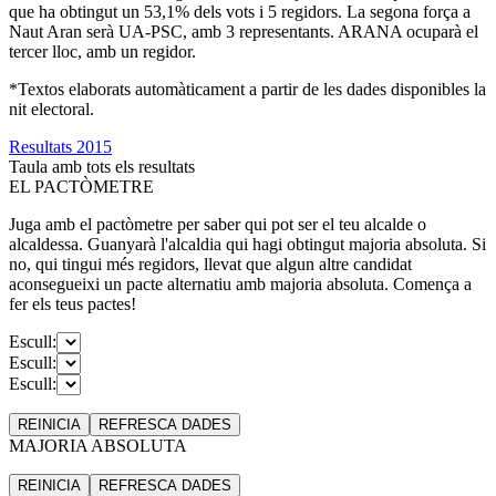
que ha obtingut un 53,1% dels vots i 5 regidors. La segona força a
Naut Aran serà UA-PSC, amb 3 representants. ARANA ocuparà el
tercer lloc, amb un regidor.
*Textos elaborats automàticament a partir de les dades disponibles la
nit electoral.
Resultats 2015
Taula amb tots els resultats
EL PACTÒMETRE
Juga amb el pactòmetre per saber qui pot ser el teu alcalde o
alcaldessa. Guanyarà l'alcaldia qui hagi obtingut majoria absoluta. Si
no, qui tingui més regidors, llevat que algun altre candidat
aconsegueixi un pacte alternatiu amb majoria absoluta. Comença a
fer els teus pactes!
Escull:
Escull:
Escull:
REINICIA
REFRESCA
DADES
MAJORIA ABSOLUTA
REINICIA
REFRESCA
DADES