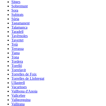
Sitges
Sobremunt
Sora
Subirats
Súria
Tagamanent
Talamanca
Taradell
Tavèrnoles
Tavertet
Teià
Terrassa
Tiana
Tona
Tordera
Torelló
Torrelavit
Torrelles de Foix
Torrelles de Llobregat
Ullastrell
Vacarisses
Vallbona d'Anoia
Vallcebre
Vallgorguina
Vallirana