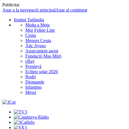
Publicitat
Anar a la navegació principal
Anar al contingut
Institut Tailàndia
Multa a Meta
Mor Felipe Lipe
Ceuta
Menors Ceuta
Àtic Ayuso
Aparcament agost
Fundació Mas Miró
eBay
Perpinyà
Eclipsi solar 2026
Rodri
Diomande
Infantino
Messi