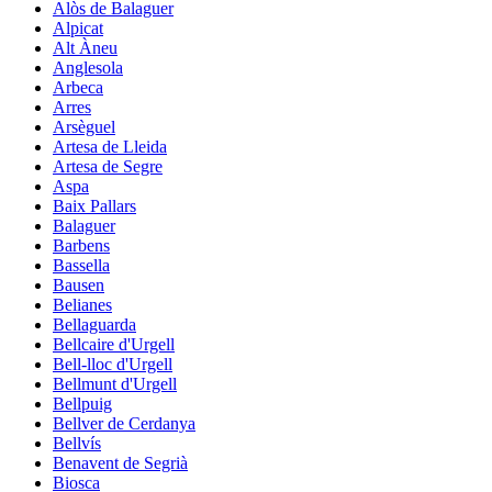
Alòs de Balaguer
Alpicat
Alt Àneu
Anglesola
Arbeca
Arres
Arsèguel
Artesa de Lleida
Artesa de Segre
Aspa
Baix Pallars
Balaguer
Barbens
Bassella
Bausen
Belianes
Bellaguarda
Bellcaire d'Urgell
Bell-lloc d'Urgell
Bellmunt d'Urgell
Bellpuig
Bellver de Cerdanya
Bellvís
Benavent de Segrià
Biosca