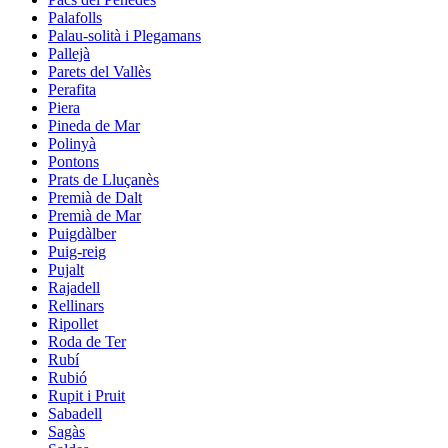
Palafolls
Palau-solità i Plegamans
Pallejà
Parets del Vallès
Perafita
Piera
Pineda de Mar
Polinyà
Pontons
Prats de Lluçanès
Premià de Dalt
Premià de Mar
Puigdàlber
Puig-reig
Pujalt
Rajadell
Rellinars
Ripollet
Roda de Ter
Rubí
Rubió
Rupit i Pruit
Sabadell
Sagàs