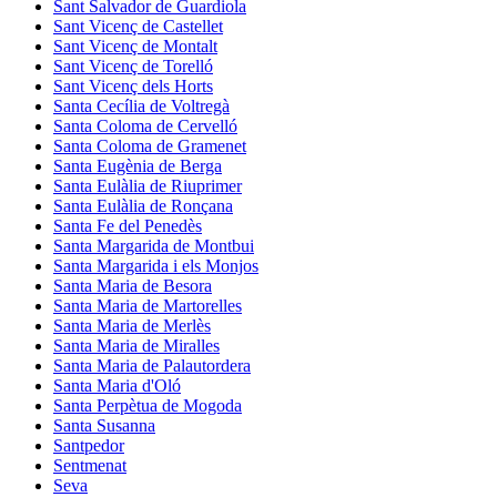
Sant Salvador de Guardiola
Sant Vicenç de Castellet
Sant Vicenç de Montalt
Sant Vicenç de Torelló
Sant Vicenç dels Horts
Santa Cecília de Voltregà
Santa Coloma de Cervelló
Santa Coloma de Gramenet
Santa Eugènia de Berga
Santa Eulàlia de Riuprimer
Santa Eulàlia de Ronçana
Santa Fe del Penedès
Santa Margarida de Montbui
Santa Margarida i els Monjos
Santa Maria de Besora
Santa Maria de Martorelles
Santa Maria de Merlès
Santa Maria de Miralles
Santa Maria de Palautordera
Santa Maria d'Oló
Santa Perpètua de Mogoda
Santa Susanna
Santpedor
Sentmenat
Seva