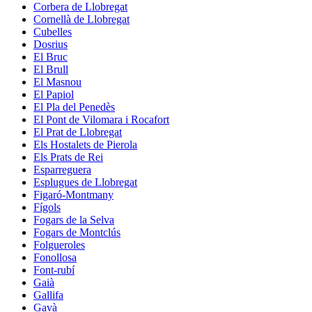
Corbera de Llobregat
Cornellà de Llobregat
Cubelles
Dosrius
El Bruc
El Brull
El Masnou
El Papiol
El Pla del Penedès
El Pont de Vilomara i Rocafort
El Prat de Llobregat
Els Hostalets de Pierola
Els Prats de Rei
Esparreguera
Esplugues de Llobregat
Figaró-Montmany
Fígols
Fogars de la Selva
Fogars de Montclús
Folgueroles
Fonollosa
Font-rubí
Gaià
Gallifa
Gavà