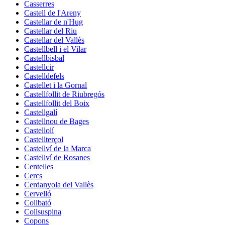
Casserres
Castell de l'Areny
Castellar de n'Hug
Castellar del Riu
Castellar del Vallès
Castellbell i el Vilar
Castellbisbal
Castellcir
Castelldefels
Castellet i la Gornal
Castellfollit de Riubregós
Castellfollit del Boix
Castellgalí
Castellnou de Bages
Castellolí
Castellterçol
Castellví de la Marca
Castellví de Rosanes
Centelles
Cercs
Cerdanyola del Vallès
Cervelló
Collbató
Collsuspina
Copons