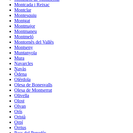
Montcada i Reixac
Montclar
Montesquiu
Montgat
Montmajor
Montmaneu
Montmeló
Montornès del Vallès
Montseny
Muntanyola
Mura
Navarcles
Navàs
Òdena
Olèrdola
Olesa de Bonesvalls
Olesa de Montserrat
Olivella
Olost
Olvan
Orís
Oristà
Orpí
Òrrius
Pacs del Penedès