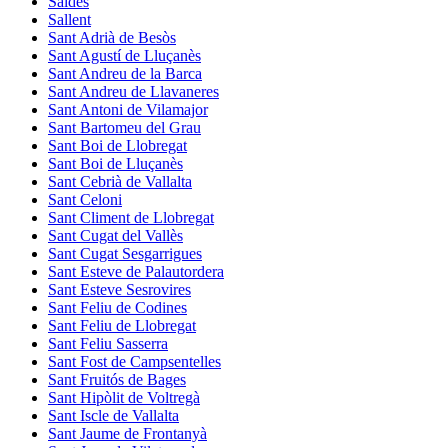
Saldes
Sallent
Sant Adrià de Besòs
Sant Agustí de Lluçanès
Sant Andreu de la Barca
Sant Andreu de Llavaneres
Sant Antoni de Vilamajor
Sant Bartomeu del Grau
Sant Boi de Llobregat
Sant Boi de Lluçanès
Sant Cebrià de Vallalta
Sant Celoni
Sant Climent de Llobregat
Sant Cugat del Vallès
Sant Cugat Sesgarrigues
Sant Esteve de Palautordera
Sant Esteve Sesrovires
Sant Feliu de Codines
Sant Feliu de Llobregat
Sant Feliu Sasserra
Sant Fost de Campsentelles
Sant Fruitós de Bages
Sant Hipòlit de Voltregà
Sant Iscle de Vallalta
Sant Jaume de Frontanyà