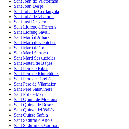
Sant Joan de Vilatorrada
Sant Joan Despí
Sant Julià de Cerdanyola
Sant Julià de Vilatorta
Sant Just Desvern
Sant Llorenç d'Hortons
Sant Llorenç Savall
Sant Martí d'Albars
Sant Martí de Centelles
Sant Martí de Tous
Sant Martí Sarroca
Sant Martí Sesgueioles
Sant Mateu de Bages
Sant Pere de Ribes
Sant Pere de Riudebitlles
Sant Pere de Torelló
Sant Pere de Vilamajor
Sant Pere Sallavinera
Sant Pol de Mar
Sant Quintí de Mediona
Sant Quirze de Besora
Sant Quirze del Vallès
Sant Quirze Safaja
Sant Sadurní d'Anoia
Sant Sadurní d'Osormort