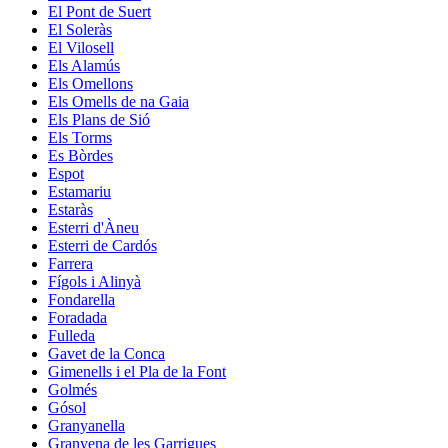
El Pont de Suert
El Soleràs
El Vilosell
Els Alamús
Els Omellons
Els Omells de na Gaia
Els Plans de Sió
Els Torms
Es Bòrdes
Espot
Estamariu
Estaràs
Esterri d'Àneu
Esterri de Cardós
Farrera
Fígols i Alinyà
Fondarella
Foradada
Fulleda
Gavet de la Conca
Gimenells i el Pla de la Font
Golmés
Gósol
Granyanella
Granyena de les Garrigues