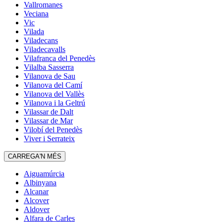
Vallromanes
Veciana
Vic
Vilada
Viladecans
Viladecavalls
Vilafranca del Penedès
Vilalba Sasserra
Vilanova de Sau
Vilanova del Camí
Vilanova del Vallès
Vilanova i la Geltrú
Vilassar de Dalt
Vilassar de Mar
Vilobí del Penedès
Viver i Serrateix
CARREGA'N MÉS
Aiguamúrcia
Albinyana
Alcanar
Alcover
Aldover
Alfara de Carles