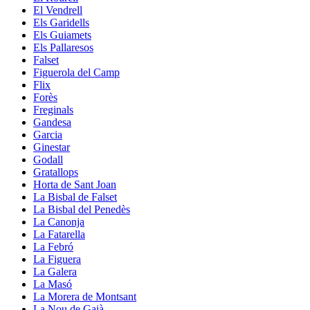
El Vendrell
Els Garidells
Els Guiamets
Els Pallaresos
Falset
Figuerola del Camp
Flix
Forès
Freginals
Gandesa
Garcia
Ginestar
Godall
Gratallops
Horta de Sant Joan
La Bisbal de Falset
La Bisbal del Penedès
La Canonja
La Fatarella
La Febró
La Figuera
La Galera
La Masó
La Morera de Montsant
La Nou de Gaià