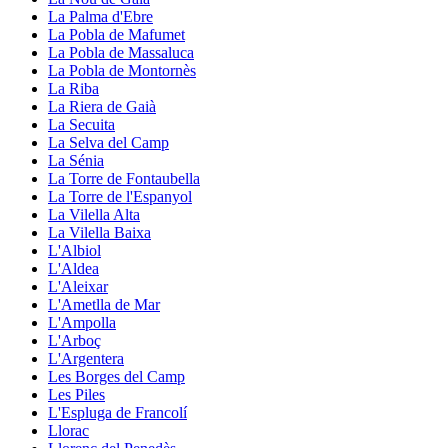
La Palma d'Ebre
La Pobla de Mafumet
La Pobla de Massaluca
La Pobla de Montornès
La Riba
La Riera de Gaià
La Secuita
La Selva del Camp
La Sénia
La Torre de Fontaubella
La Torre de l'Espanyol
La Vilella Alta
La Vilella Baixa
L'Albiol
L'Aldea
L'Aleixar
L'Ametlla de Mar
L'Ampolla
L'Arboç
L'Argentera
Les Borges del Camp
Les Piles
L'Espluga de Francolí
Llorac