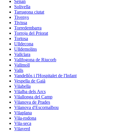
Senan
Solivella
Tarragona ciutat
Tivenys
Tivissa
Torredembarra
Torroja del Priorat
Tortosa
Ulldecona
Ulldemolins
Vallclara
Vallfogona de Riucorb
Vallmoll
Valls
Vandellòs i l'Hospitalet de l'Infant
Vespella de Gaià
Vilabella
Vilalba dels Arcs
Vilallonga del Camp
Vilanova de Prades
Vilanova d'Escornalbou
Vilaplana
Vila-rodona
Vila-seca
Vilaverd