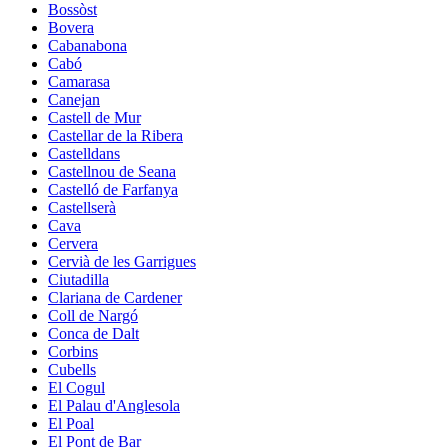
Bossòst
Bovera
Cabanabona
Cabó
Camarasa
Canejan
Castell de Mur
Castellar de la Ribera
Castelldans
Castellnou de Seana
Castelló de Farfanya
Castellserà
Cava
Cervera
Cervià de les Garrigues
Ciutadilla
Clariana de Cardener
Coll de Nargó
Conca de Dalt
Corbins
Cubells
El Cogul
El Palau d'Anglesola
El Poal
El Pont de Bar