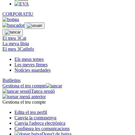
CORPORATIU
El meu 3Cat
La meva llista
El meu 3CatInfo
Els meus temes
Les meves firmes
Notícies guardades
Butlletins
Gestiona el teu compte
Tanca sessió
Gestiona el teu compte
Edita el teu perfil
Canvia la contrasenya
Canvia l'adreça electrònica
Configura les comunicacions
Dona't de baixa