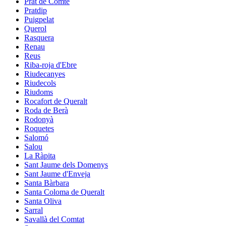
Prat de Comte
Pratdip
Puigpelat
Querol
Rasquera
Renau
Reus
Riba-roja d'Ebre
Riudecanyes
Riudecols
Riudoms
Rocafort de Queralt
Roda de Berà
Rodonyà
Roquetes
Salomó
Salou
La Ràpita
Sant Jaume dels Domenys
Sant Jaume d'Enveja
Santa Bàrbara
Santa Coloma de Queralt
Santa Oliva
Sarral
Savallà del Comtat