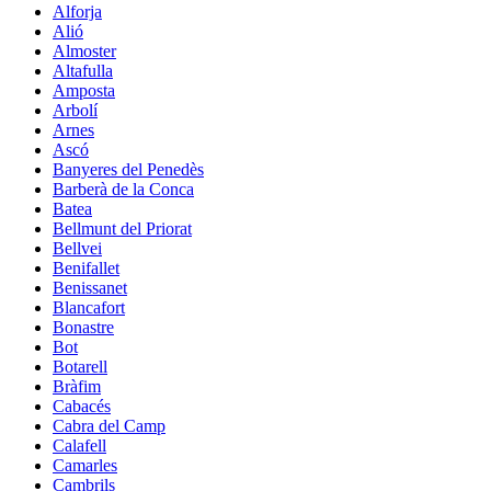
Alforja
Alió
Almoster
Altafulla
Amposta
Arbolí
Arnes
Ascó
Banyeres del Penedès
Barberà de la Conca
Batea
Bellmunt del Priorat
Bellvei
Benifallet
Benissanet
Blancafort
Bonastre
Bot
Botarell
Bràfim
Cabacés
Cabra del Camp
Calafell
Camarles
Cambrils