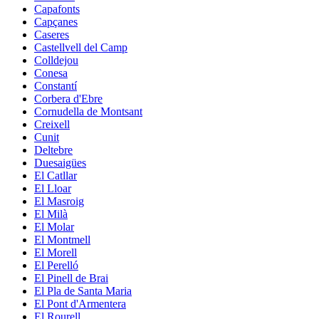
Capafonts
Capçanes
Caseres
Castellvell del Camp
Colldejou
Conesa
Constantí
Corbera d'Ebre
Cornudella de Montsant
Creixell
Cunit
Deltebre
Duesaigües
El Catllar
El Lloar
El Masroig
El Milà
El Molar
El Montmell
El Morell
El Perelló
El Pinell de Brai
El Pla de Santa Maria
El Pont d'Armentera
El Rourell