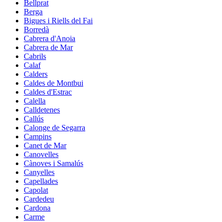
Bellprat
Berga
Bigues i Riells del Fai
Borredà
Cabrera d'Anoia
Cabrera de Mar
Cabrils
Calaf
Calders
Caldes de Montbui
Caldes d'Estrac
Calella
Calldetenes
Callús
Calonge de Segarra
Campins
Canet de Mar
Canovelles
Cànoves i Samalús
Canyelles
Capellades
Capolat
Cardedeu
Cardona
Carme