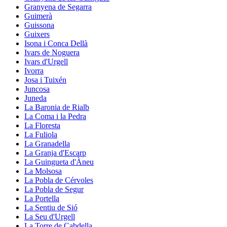
Granyena de Segarra
Guimerà
Guissona
Guixers
Isona i Conca Dellà
Ivars de Noguera
Ivars d'Urgell
Ivorra
Josa i Tuixén
Juncosa
Juneda
La Baronia de Rialb
La Coma i la Pedra
La Floresta
La Fuliola
La Granadella
La Granja d'Escarp
La Guingueta d'Àneu
La Molsosa
La Pobla de Cérvoles
La Pobla de Segur
La Portella
La Sentiu de Sió
La Seu d'Urgell
La Torre de Cabdella