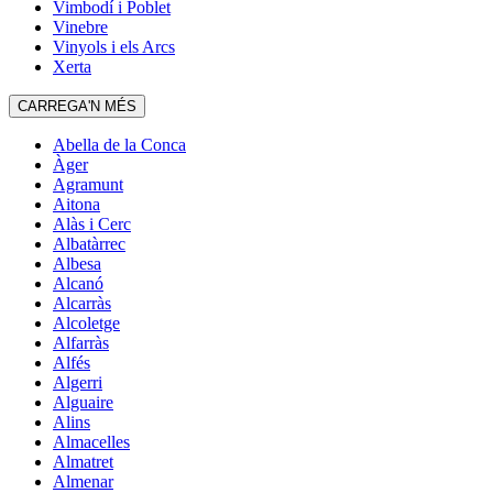
Vimbodí i Poblet
Vinebre
Vinyols i els Arcs
Xerta
CARREGA'N MÉS
Abella de la Conca
Àger
Agramunt
Aitona
Alàs i Cerc
Albatàrrec
Albesa
Alcanó
Alcarràs
Alcoletge
Alfarràs
Alfés
Algerri
Alguaire
Alins
Almacelles
Almatret
Almenar