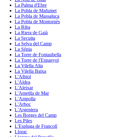
La Palma d'Ebre
La Pobla de Mafumet
La Pobla de Massaluca
La Pobla de Montornès
La Riba
La Riera de Gaià
La Secuita
La Selva del Camp
La Sénia
La Torre de Fontaubella
La Torre de l'Espanyol
La Vilella Alta
La Vilella Baixa
L'Albiol
L'Aldea
L'Aleixar
L'Ametlla de Mar
L'Ampolla
L'Arboç
L'Argentera
Les Borges del Camp
Les Piles
L'Espluga de Francolí
Llorac