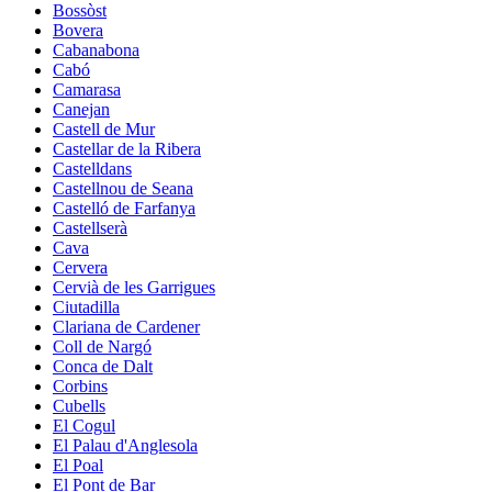
Bossòst
Bovera
Cabanabona
Cabó
Camarasa
Canejan
Castell de Mur
Castellar de la Ribera
Castelldans
Castellnou de Seana
Castelló de Farfanya
Castellserà
Cava
Cervera
Cervià de les Garrigues
Ciutadilla
Clariana de Cardener
Coll de Nargó
Conca de Dalt
Corbins
Cubells
El Cogul
El Palau d'Anglesola
El Poal
El Pont de Bar