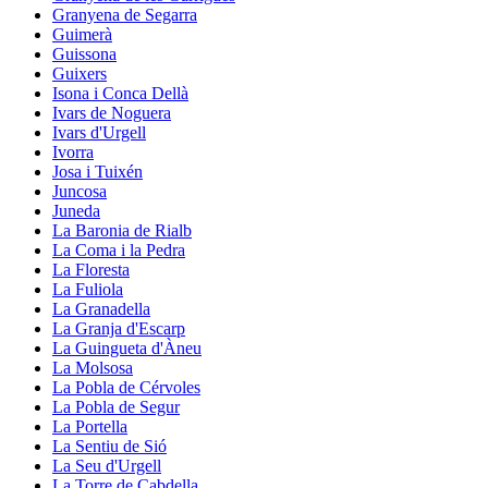
Granyena de Segarra
Guimerà
Guissona
Guixers
Isona i Conca Dellà
Ivars de Noguera
Ivars d'Urgell
Ivorra
Josa i Tuixén
Juncosa
Juneda
La Baronia de Rialb
La Coma i la Pedra
La Floresta
La Fuliola
La Granadella
La Granja d'Escarp
La Guingueta d'Àneu
La Molsosa
La Pobla de Cérvoles
La Pobla de Segur
La Portella
La Sentiu de Sió
La Seu d'Urgell
La Torre de Cabdella