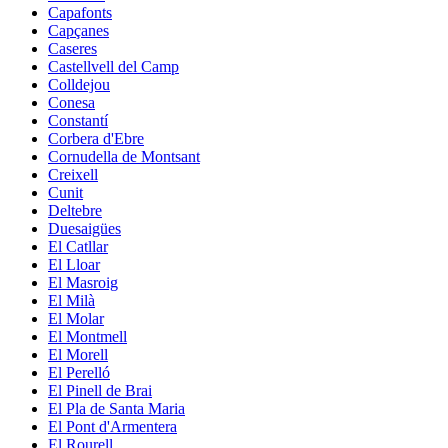
Capafonts
Capçanes
Caseres
Castellvell del Camp
Colldejou
Conesa
Constantí
Corbera d'Ebre
Cornudella de Montsant
Creixell
Cunit
Deltebre
Duesaigües
El Catllar
El Lloar
El Masroig
El Milà
El Molar
El Montmell
El Morell
El Perelló
El Pinell de Brai
El Pla de Santa Maria
El Pont d'Armentera
El Rourell