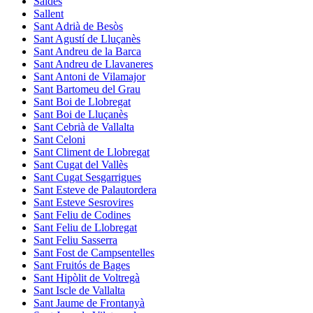
Saldes
Sallent
Sant Adrià de Besòs
Sant Agustí de Lluçanès
Sant Andreu de la Barca
Sant Andreu de Llavaneres
Sant Antoni de Vilamajor
Sant Bartomeu del Grau
Sant Boi de Llobregat
Sant Boi de Lluçanès
Sant Cebrià de Vallalta
Sant Celoni
Sant Climent de Llobregat
Sant Cugat del Vallès
Sant Cugat Sesgarrigues
Sant Esteve de Palautordera
Sant Esteve Sesrovires
Sant Feliu de Codines
Sant Feliu de Llobregat
Sant Feliu Sasserra
Sant Fost de Campsentelles
Sant Fruitós de Bages
Sant Hipòlit de Voltregà
Sant Iscle de Vallalta
Sant Jaume de Frontanyà