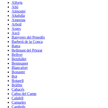
Alforja
Alió
Almoster
Altafulla
Amposta
Arbolí
Arnes
Ascó
Banyeres del Penedès
Barberà de la Conca
Batea
Bellmunt del Priorat
Bellvei
Benifallet
Benissanet
Blancafort
Bonastre
Bot
Botarell
Bràfim
Cabacés
Cabra del Camp
Calafell
Camarles
Cambrils