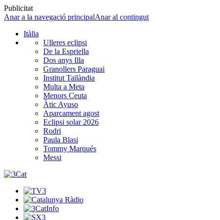
Publicitat
Anar a la navegació principal
Anar al contingut
Itàlia
Ulleres eclipsi
De la Espriella
Dos anys Illa
Granollers Paraguai
Institut Tailàndia
Multa a Meta
Menors Ceuta
Àtic Ayuso
Aparcament agost
Eclipsi solar 2026
Rodri
Paula Blasi
Tommy Marqués
Messi