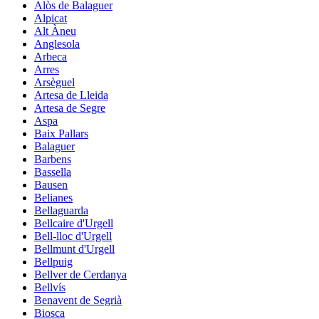
Alòs de Balaguer
Alpicat
Alt Àneu
Anglesola
Arbeca
Arres
Arsèguel
Artesa de Lleida
Artesa de Segre
Aspa
Baix Pallars
Balaguer
Barbens
Bassella
Bausen
Belianes
Bellaguarda
Bellcaire d'Urgell
Bell-lloc d'Urgell
Bellmunt d'Urgell
Bellpuig
Bellver de Cerdanya
Bellvís
Benavent de Segrià
Biosca