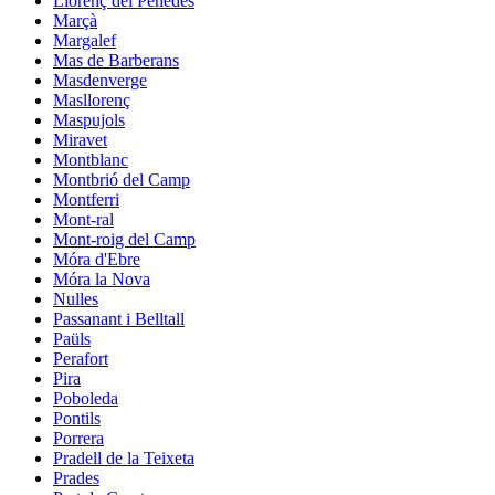
Llorenç del Penedès
Marçà
Margalef
Mas de Barberans
Masdenverge
Masllorenç
Maspujols
Miravet
Montblanc
Montbrió del Camp
Montferri
Mont-ral
Mont-roig del Camp
Móra d'Ebre
Móra la Nova
Nulles
Passanant i Belltall
Paüls
Perafort
Pira
Poboleda
Pontils
Porrera
Pradell de la Teixeta
Prades