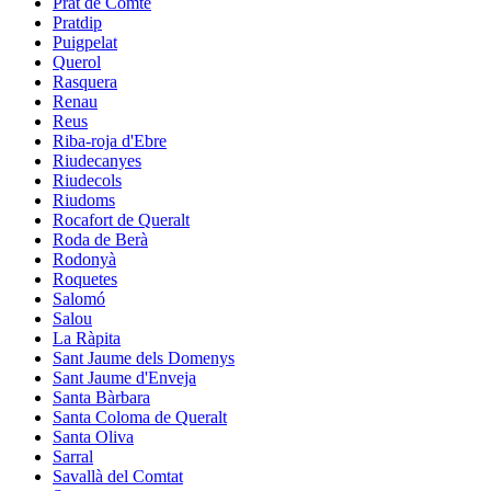
Prat de Comte
Pratdip
Puigpelat
Querol
Rasquera
Renau
Reus
Riba-roja d'Ebre
Riudecanyes
Riudecols
Riudoms
Rocafort de Queralt
Roda de Berà
Rodonyà
Roquetes
Salomó
Salou
La Ràpita
Sant Jaume dels Domenys
Sant Jaume d'Enveja
Santa Bàrbara
Santa Coloma de Queralt
Santa Oliva
Sarral
Savallà del Comtat