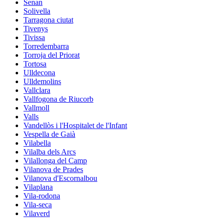
Senan
Solivella
Tarragona ciutat
Tivenys
Tivissa
Torredembarra
Torroja del Priorat
Tortosa
Ulldecona
Ulldemolins
Vallclara
Vallfogona de Riucorb
Vallmoll
Valls
Vandellòs i l'Hospitalet de l'Infant
Vespella de Gaià
Vilabella
Vilalba dels Arcs
Vilallonga del Camp
Vilanova de Prades
Vilanova d'Escornalbou
Vilaplana
Vila-rodona
Vila-seca
Vilaverd