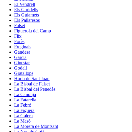
El Vendrell
Els Garidells
Els Guiamets
Els Pallaresos
Falset
Figuerola del Camp
Flix
Forès
Freginals
Gandesa
Garcia
Ginestar
Godall
Gratallops
Horta de Sant Joan
La Bisbal de Falset
La Bisbal del Penedès
La Canonja
La Fatarella
La Febró
La Figuera
La Galera
La Masó
La Morera de Montsant
La Nou de Gaià