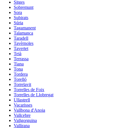
Sitges
Sobremunt
Sora
Subirats
Súria
Tagamanent
Talamanca
Taradell
Tavèrnoles
Tavertet
Teià
Terrassa
Tiana
Tona
Tordera
Torelló
Torrelavit
Torrelles de Foix
Torrelles de Llobregat
Ullastrell
Vacarisses
Vallbona d'Anoia
Vallcebre
Vallgorguina
Vallirana