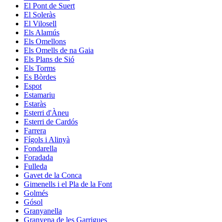
El Pont de Suert
El Soleràs
El Vilosell
Els Alamús
Els Omellons
Els Omells de na Gaia
Els Plans de Sió
Els Torms
Es Bòrdes
Espot
Estamariu
Estaràs
Esterri d'Àneu
Esterri de Cardós
Farrera
Fígols i Alinyà
Fondarella
Foradada
Fulleda
Gavet de la Conca
Gimenells i el Pla de la Font
Golmés
Gósol
Granyanella
Granyena de les Garrigues