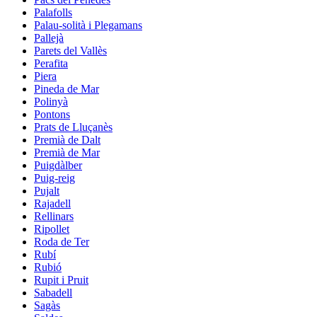
Palafolls
Palau-solità i Plegamans
Pallejà
Parets del Vallès
Perafita
Piera
Pineda de Mar
Polinyà
Pontons
Prats de Lluçanès
Premià de Dalt
Premià de Mar
Puigdàlber
Puig-reig
Pujalt
Rajadell
Rellinars
Ripollet
Roda de Ter
Rubí
Rubió
Rupit i Pruit
Sabadell
Sagàs