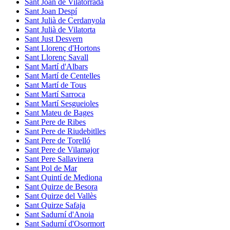
Sant Joan de Vilatorrada
Sant Joan Despí
Sant Julià de Cerdanyola
Sant Julià de Vilatorta
Sant Just Desvern
Sant Llorenç d'Hortons
Sant Llorenç Savall
Sant Martí d'Albars
Sant Martí de Centelles
Sant Martí de Tous
Sant Martí Sarroca
Sant Martí Sesgueioles
Sant Mateu de Bages
Sant Pere de Ribes
Sant Pere de Riudebitlles
Sant Pere de Torelló
Sant Pere de Vilamajor
Sant Pere Sallavinera
Sant Pol de Mar
Sant Quintí de Mediona
Sant Quirze de Besora
Sant Quirze del Vallès
Sant Quirze Safaja
Sant Sadurní d'Anoia
Sant Sadurní d'Osormort