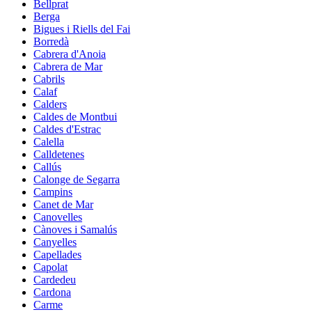
Bellprat
Berga
Bigues i Riells del Fai
Borredà
Cabrera d'Anoia
Cabrera de Mar
Cabrils
Calaf
Calders
Caldes de Montbui
Caldes d'Estrac
Calella
Calldetenes
Callús
Calonge de Segarra
Campins
Canet de Mar
Canovelles
Cànoves i Samalús
Canyelles
Capellades
Capolat
Cardedeu
Cardona
Carme