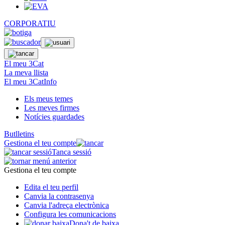
CORPORATIU
El meu 3Cat
La meva llista
El meu 3CatInfo
Els meus temes
Les meves firmes
Notícies guardades
Butlletins
Gestiona el teu compte
Tanca sessió
Gestiona el teu compte
Edita el teu perfil
Canvia la contrasenya
Canvia l'adreça electrònica
Configura les comunicacions
Dona't de baixa