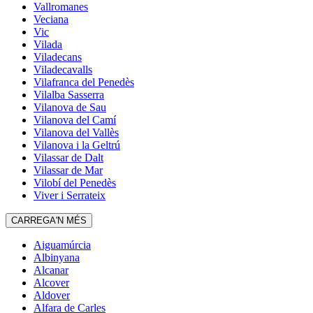
Vallromanes
Veciana
Vic
Vilada
Viladecans
Viladecavalls
Vilafranca del Penedès
Vilalba Sasserra
Vilanova de Sau
Vilanova del Camí
Vilanova del Vallès
Vilanova i la Geltrú
Vilassar de Dalt
Vilassar de Mar
Vilobí del Penedès
Viver i Serrateix
CARREGA'N MÉS
Aiguamúrcia
Albinyana
Alcanar
Alcover
Aldover
Alfara de Carles