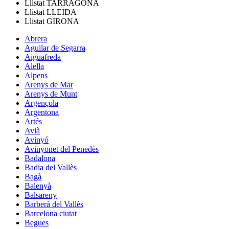
Llistat
TARRAGONA
Llistat
LLEIDA
Llistat
GIRONA
Abrera
Aguilar de Segarra
Aiguafreda
Alella
Alpens
Arenys de Mar
Arenys de Munt
Argençola
Argentona
Artés
Avià
Avinyó
Avinyonet del Penedès
Badalona
Badia del Vallès
Bagà
Balenyà
Balsareny
Barberà del Vallès
Barcelona ciutat
Begues