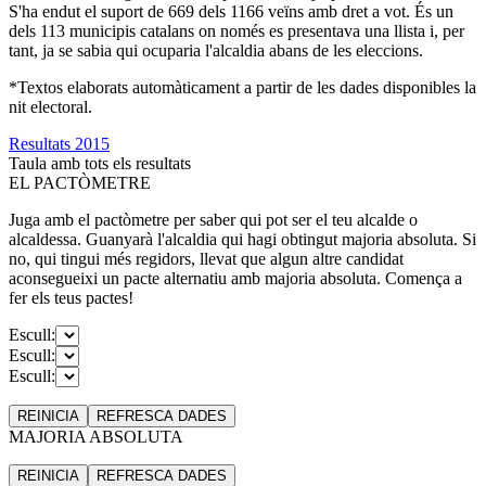
S'ha endut el suport de 669 dels 1166 veïns amb dret a vot. És un
dels 113 municipis catalans on només es presentava una llista i, per
tant, ja se sabia qui ocuparia l'alcaldia abans de les eleccions.
*Textos elaborats automàticament a partir de les dades disponibles la
nit electoral.
Resultats 2015
Taula amb tots els resultats
EL PACTÒMETRE
Juga amb el pactòmetre per saber qui pot ser el teu alcalde o
alcaldessa. Guanyarà l'alcaldia qui hagi obtingut majoria absoluta. Si
no, qui tingui més regidors, llevat que algun altre candidat
aconsegueixi un pacte alternatiu amb majoria absoluta. Comença a
fer els teus pactes!
Escull:
Escull:
Escull:
REINICIA
REFRESCA
DADES
MAJORIA ABSOLUTA
REINICIA
REFRESCA
DADES