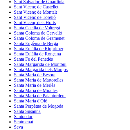
Sant Salvador de Guardiola
Sant Vicenç de Castellet
Sant Vicenç de Montalt
Sant Vicenç de Torelló
Sant Vicenç dels Horts
Santa Cecília de Voltregà
Santa Coloma de Cervelló
Santa Coloma de Gramenet
Santa Eugènia de Berga
Santa Eulàlia de Riuprimer
Santa Eulàlia de Ronçana
Santa Fe del Penedès
Santa Margarida de Montbui
Santa Margarida i els Monjos
Santa Maria de Besora
Santa Maria de Martorelles
Santa Maria de Merlès
Santa Maria de Miralles
Santa Maria de Palautordera
Santa Maria d'Oló
Santa Perpètua de Mogoda
Santa Susanna
Santpedor
Sentmenat
Seva