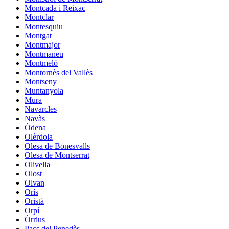
Montcada i Reixac
Montclar
Montesquiu
Montgat
Montmajor
Montmaneu
Montmeló
Montornès del Vallès
Montseny
Muntanyola
Mura
Navarcles
Navàs
Òdena
Olèrdola
Olesa de Bonesvalls
Olesa de Montserrat
Olivella
Olost
Olvan
Orís
Oristà
Orpí
Òrrius
Pacs del Penedès