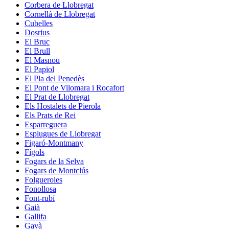
Corbera de Llobregat
Cornellà de Llobregat
Cubelles
Dosrius
El Bruc
El Brull
El Masnou
El Papiol
El Pla del Penedès
El Pont de Vilomara i Rocafort
El Prat de Llobregat
Els Hostalets de Pierola
Els Prats de Rei
Esparreguera
Esplugues de Llobregat
Figaró-Montmany
Fígols
Fogars de la Selva
Fogars de Montclús
Folgueroles
Fonollosa
Font-rubí
Gaià
Gallifa
Gavà