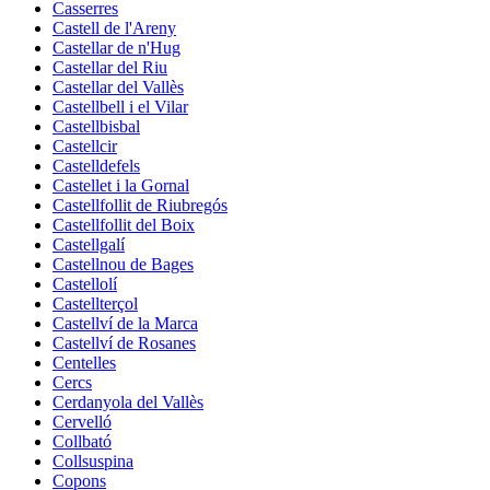
Casserres
Castell de l'Areny
Castellar de n'Hug
Castellar del Riu
Castellar del Vallès
Castellbell i el Vilar
Castellbisbal
Castellcir
Castelldefels
Castellet i la Gornal
Castellfollit de Riubregós
Castellfollit del Boix
Castellgalí
Castellnou de Bages
Castellolí
Castellterçol
Castellví de la Marca
Castellví de Rosanes
Centelles
Cercs
Cerdanyola del Vallès
Cervelló
Collbató
Collsuspina
Copons