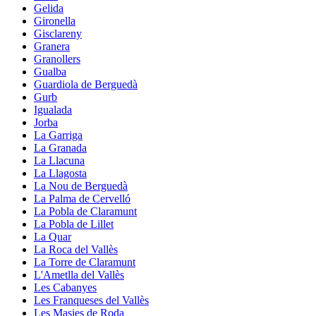
Gelida
Gironella
Gisclareny
Granera
Granollers
Gualba
Guardiola de Berguedà
Gurb
Igualada
Jorba
La Garriga
La Granada
La Llacuna
La Llagosta
La Nou de Berguedà
La Palma de Cervelló
La Pobla de Claramunt
La Pobla de Lillet
La Quar
La Roca del Vallès
La Torre de Claramunt
L'Ametlla del Vallès
Les Cabanyes
Les Franqueses del Vallès
Les Masies de Roda