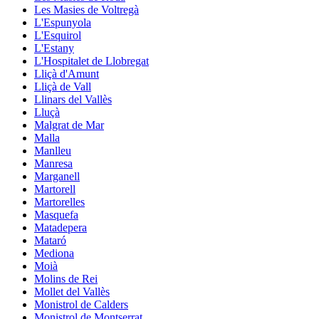
Les Masies de Voltregà
L'Espunyola
L'Esquirol
L'Estany
L'Hospitalet de Llobregat
Lliçà d'Amunt
Lliçà de Vall
Llinars del Vallès
Lluçà
Malgrat de Mar
Malla
Manlleu
Manresa
Marganell
Martorell
Martorelles
Masquefa
Matadepera
Mataró
Mediona
Moià
Molins de Rei
Mollet del Vallès
Monistrol de Calders
Monistrol de Montserrat