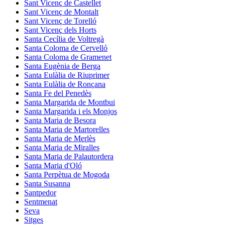
Sant Vicenç de Castellet
Sant Vicenç de Montalt
Sant Vicenç de Torelló
Sant Vicenç dels Horts
Santa Cecília de Voltregà
Santa Coloma de Cervelló
Santa Coloma de Gramenet
Santa Eugènia de Berga
Santa Eulàlia de Riuprimer
Santa Eulàlia de Ronçana
Santa Fe del Penedès
Santa Margarida de Montbui
Santa Margarida i els Monjos
Santa Maria de Besora
Santa Maria de Martorelles
Santa Maria de Merlès
Santa Maria de Miralles
Santa Maria de Palautordera
Santa Maria d'Oló
Santa Perpètua de Mogoda
Santa Susanna
Santpedor
Sentmenat
Seva
Sitges