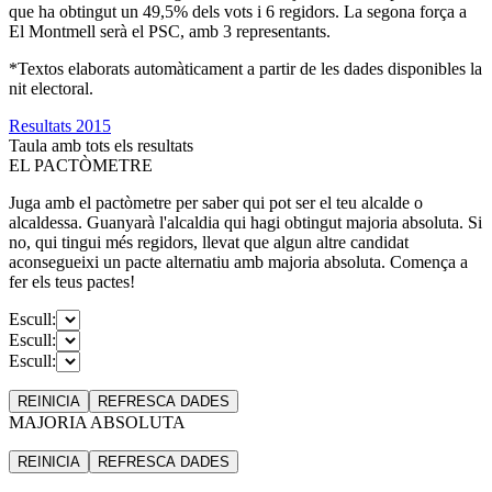
que ha obtingut un 49,5% dels vots i 6 regidors. La segona força a
El Montmell serà el PSC, amb 3 representants.
*Textos elaborats automàticament a partir de les dades disponibles la
nit electoral.
Resultats 2015
Taula amb tots els resultats
EL PACTÒMETRE
Juga amb el pactòmetre per saber qui pot ser el teu alcalde o
alcaldessa. Guanyarà l'alcaldia qui hagi obtingut majoria absoluta. Si
no, qui tingui més regidors, llevat que algun altre candidat
aconsegueixi un pacte alternatiu amb majoria absoluta. Comença a
fer els teus pactes!
Escull:
Escull:
Escull:
REINICIA
REFRESCA
DADES
MAJORIA ABSOLUTA
REINICIA
REFRESCA
DADES