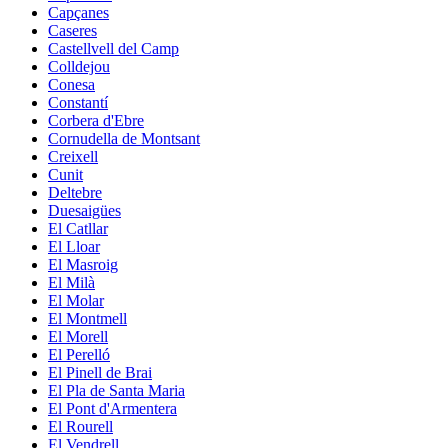
Capçanes
Caseres
Castellvell del Camp
Colldejou
Conesa
Constantí
Corbera d'Ebre
Cornudella de Montsant
Creixell
Cunit
Deltebre
Duesaigües
El Catllar
El Lloar
El Masroig
El Milà
El Molar
El Montmell
El Morell
El Perelló
El Pinell de Brai
El Pla de Santa Maria
El Pont d'Armentera
El Rourell
El Vendrell