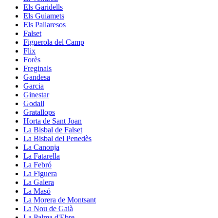
Els Garidells
Els Guiamets
Els Pallaresos
Falset
Figuerola del Camp
Flix
Forès
Freginals
Gandesa
Garcia
Ginestar
Godall
Gratallops
Horta de Sant Joan
La Bisbal de Falset
La Bisbal del Penedès
La Canonja
La Fatarella
La Febró
La Figuera
La Galera
La Masó
La Morera de Montsant
La Nou de Gaià
La Palma d'Ebre