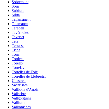
Sobremunt
Sora
Subirats
Súria
Tagamanent
Talamanca
Taradell
Tavèrnoles
Tavertet
Teià
Terrassa
Tiana
Tona
Tordera
Torelló
Torrelavit
Torrelles de Foix
Torrelles de Llobregat
Ullastrell
Vacarisses
Vallbona d'Anoia
Vallcebre
Vallgorguina
Vallirana
Vallromanes