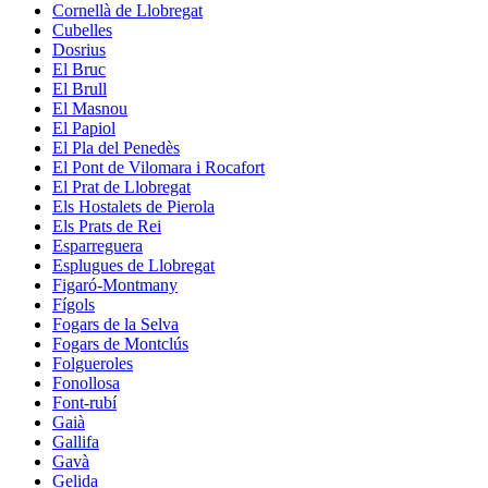
Cornellà de Llobregat
Cubelles
Dosrius
El Bruc
El Brull
El Masnou
El Papiol
El Pla del Penedès
El Pont de Vilomara i Rocafort
El Prat de Llobregat
Els Hostalets de Pierola
Els Prats de Rei
Esparreguera
Esplugues de Llobregat
Figaró-Montmany
Fígols
Fogars de la Selva
Fogars de Montclús
Folgueroles
Fonollosa
Font-rubí
Gaià
Gallifa
Gavà
Gelida