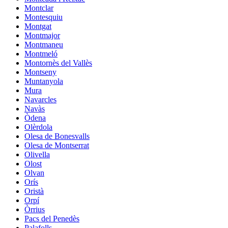
Montclar
Montesquiu
Montgat
Montmajor
Montmaneu
Montmeló
Montornès del Vallès
Montseny
Muntanyola
Mura
Navarcles
Navàs
Òdena
Olèrdola
Olesa de Bonesvalls
Olesa de Montserrat
Olivella
Olost
Olvan
Orís
Oristà
Orpí
Òrrius
Pacs del Penedès
Palafolls