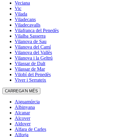
Veciana
Vic
Vilada
Viladecans
Viladecavalls
Vilafranca del Penedès
Vilalba Sasserra
Vilanova de Sau
Vilanova del Camí
Vilanova del Vallès
Vilanova i la Geltrú
Vilassar de Dalt
Vilassar de Mar
Vilobí del Penedès
Viver i Serrateix
CARREGA'N MÉS
Aiguamúrcia
Albinyana
Alcanar
Alcover
Aldover
Alfara de Carles
Alforja