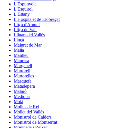
L'Espunyola
L'Esquirol
L'Estany
L'Hospitalet de Llobregat
Lliçà d'Amunt
Lliçà de Vall
Llinars del Vallès
Lluçà
Malgrat de Mar
Malla
Manlleu
Manresa
Marganell
Martorell
Martorelles
Masquefa
Matadepera
Mataró
Mediona
Moià
Molins de Rei
Mollet del Vallès
Monistrol de Calders
Monistrol de Montserrat
Montcada i Reixac