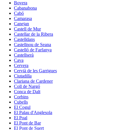
Bovera
Cabanabona
Cabó
Camarasa
Canejan
Castell de Mur
Castellar de la Ribera
Castelldans
Castellnou de Seana
Castelló de Farfanya
Castellserà
Cava
Cervera
Cervià de les Garrigues
Ciutadilla
Clariana de Cardener
Coll de Nargó
Conca de Dalt
Corbins
Cubells
El Cogul
El Palau d'Anglesola
El Poal
El Pont de Bar
El Pont de Suert