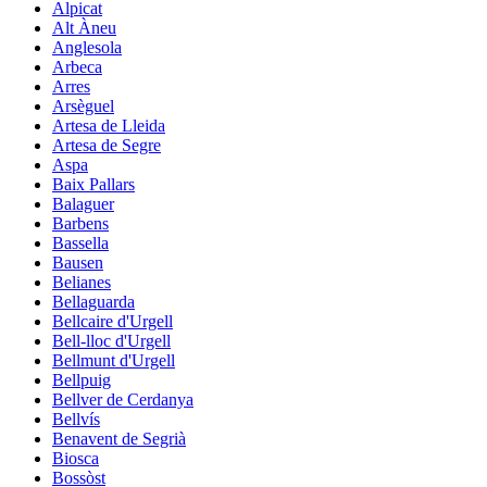
Alpicat
Alt Àneu
Anglesola
Arbeca
Arres
Arsèguel
Artesa de Lleida
Artesa de Segre
Aspa
Baix Pallars
Balaguer
Barbens
Bassella
Bausen
Belianes
Bellaguarda
Bellcaire d'Urgell
Bell-lloc d'Urgell
Bellmunt d'Urgell
Bellpuig
Bellver de Cerdanya
Bellvís
Benavent de Segrià
Biosca
Bossòst