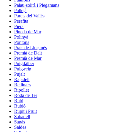
Palau-solità i Plegamans
Pallejà
Parets del Vallès
Perafita
Piera
Pineda de Mar
Polinyà
Pontons
Prats de Lluçanès
Premià de Dalt
Premià de Mar
Puigdàlber
Puig-reig
Pujalt
Rajadell
Rellinars
Ripollet
Roda de Ter
Rubí
Rubió
Rupit i Pruit
Sabadell
Sagàs
Saldes