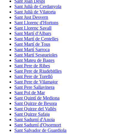
Sant Joan Despí
Sant Julià de Cerdanyola
Sant Julià de Vilatorta
Sant Just Desvern
Sant Llorenç d'Hortons
Sant Llorenç Savall
Sant Martí d'Albars
Sant Martí de Centelles
Sant Martí de Tous
Sant Martí Sarroca
Sant Martí Sesgueioles
Sant Mateu de Bages
Sant Pere de Ribes
Sant Pere de Riudebitlles
Sant Pere de Torelló
Sant Pere de Vilamajor
Sant Pere Sallavinera
Sant Pol de Mar
Sant Quintí de Mediona
Sant Quirze de Besora
Sant Quirze del Vallès
Sant Quirze Safaja
Sant Sadurní d'Anoia
Sant Sadurní d'Osormort
Sant Salvador de Guardiola