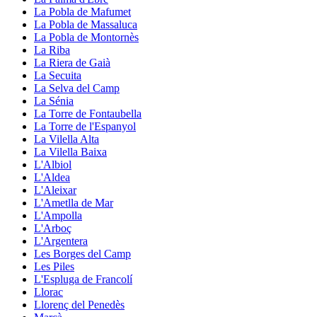
La Pobla de Mafumet
La Pobla de Massaluca
La Pobla de Montornès
La Riba
La Riera de Gaià
La Secuita
La Selva del Camp
La Sénia
La Torre de Fontaubella
La Torre de l'Espanyol
La Vilella Alta
La Vilella Baixa
L'Albiol
L'Aldea
L'Aleixar
L'Ametlla de Mar
L'Ampolla
L'Arboç
L'Argentera
Les Borges del Camp
Les Piles
L'Espluga de Francolí
Llorac
Llorenç del Penedès