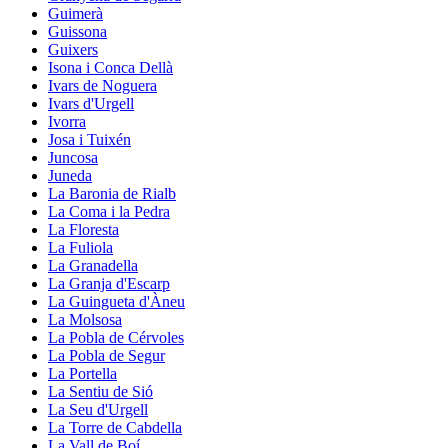
Guimerà
Guissona
Guixers
Isona i Conca Dellà
Ivars de Noguera
Ivars d'Urgell
Ivorra
Josa i Tuixén
Juncosa
Juneda
La Baronia de Rialb
La Coma i la Pedra
La Floresta
La Fuliola
La Granadella
La Granja d'Escarp
La Guingueta d'Àneu
La Molsosa
La Pobla de Cérvoles
La Pobla de Segur
La Portella
La Sentiu de Sió
La Seu d'Urgell
La Torre de Cabdella
La Vall de Boí