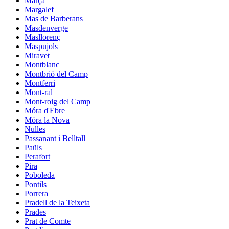
Marçà
Margalef
Mas de Barberans
Masdenverge
Masllorenç
Maspujols
Miravet
Montblanc
Montbrió del Camp
Montferri
Mont-ral
Mont-roig del Camp
Móra d'Ebre
Móra la Nova
Nulles
Passanant i Belltall
Paüls
Perafort
Pira
Poboleda
Pontils
Porrera
Pradell de la Teixeta
Prades
Prat de Comte