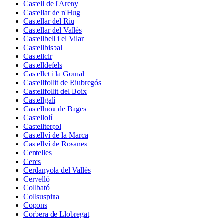
Castell de l'Areny
Castellar de n'Hug
Castellar del Riu
Castellar del Vallès
Castellbell i el Vilar
Castellbisbal
Castellcir
Castelldefels
Castellet i la Gornal
Castellfollit de Riubregós
Castellfollit del Boix
Castellgalí
Castellnou de Bages
Castellolí
Castellterçol
Castellví de la Marca
Castellví de Rosanes
Centelles
Cercs
Cerdanyola del Vallès
Cervelló
Collbató
Collsuspina
Copons
Corbera de Llobregat