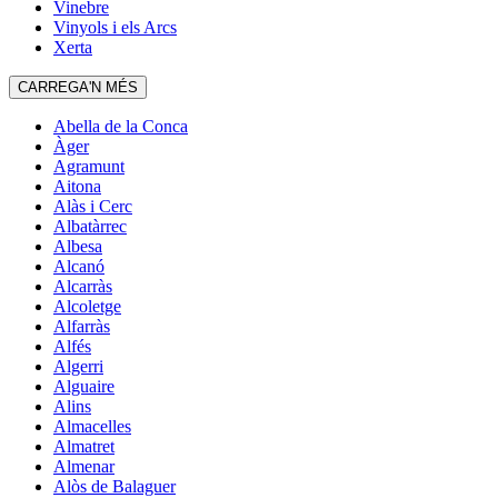
Vinebre
Vinyols i els Arcs
Xerta
CARREGA'N MÉS
Abella de la Conca
Àger
Agramunt
Aitona
Alàs i Cerc
Albatàrrec
Albesa
Alcanó
Alcarràs
Alcoletge
Alfarràs
Alfés
Algerri
Alguaire
Alins
Almacelles
Almatret
Almenar
Alòs de Balaguer