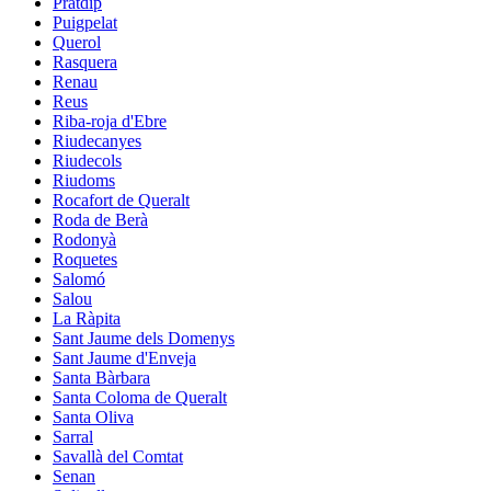
Pratdip
Puigpelat
Querol
Rasquera
Renau
Reus
Riba-roja d'Ebre
Riudecanyes
Riudecols
Riudoms
Rocafort de Queralt
Roda de Berà
Rodonyà
Roquetes
Salomó
Salou
La Ràpita
Sant Jaume dels Domenys
Sant Jaume d'Enveja
Santa Bàrbara
Santa Coloma de Queralt
Santa Oliva
Sarral
Savallà del Comtat
Senan