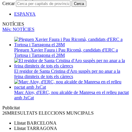
Cercar
Cerca
ESPANYA
NOTÍCIES
Més
: NOTÍCIES
Pleguen Xavier Faura i Pau Ricomà, candidats d'ERC a
Tortosa i Tarragona el 28M
El regidor de Santa Cristina d'Aro suspès per no anar a la
feina dimiteix de tots els càrrecs
Marc Aloy, d'ERC, nou alcalde de Manresa en el relleu pactat
amb JxCat
Publicitat
26M
RESULTATS ELECCIONS MUNCIPALS
Llistat
BARCELONA
Llistat
TARRAGONA