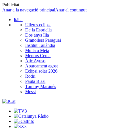
Publicitat
Anar a la navegació principal
Anar al contingut
Itàlia
Ulleres eclipsi
De la Espriella
Dos anys Illa
Granollers Paraguai
Institut Tailàndia
Multa a Meta
Menors Ceuta
Àtic Ayuso
Aparcament agost
Eclipsi solar 2026
Rodri
Paula Blasi
Tommy Marqués
Messi