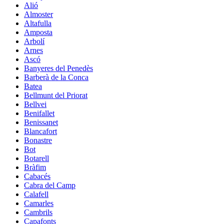
Alió
Almoster
Altafulla
Amposta
Arbolí
Arnes
Ascó
Banyeres del Penedès
Barberà de la Conca
Batea
Bellmunt del Priorat
Bellvei
Benifallet
Benissanet
Blancafort
Bonastre
Bot
Botarell
Bràfim
Cabacés
Cabra del Camp
Calafell
Camarles
Cambrils
Capafonts