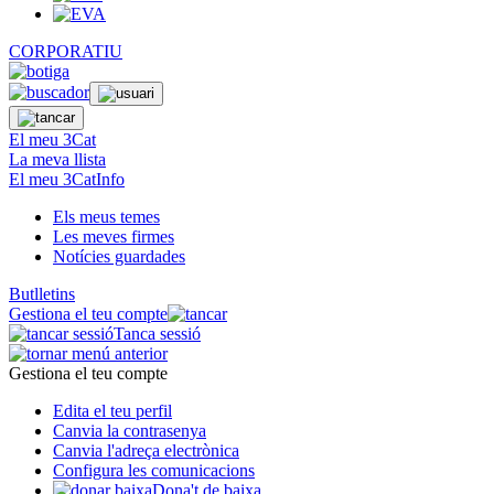
CORPORATIU
El meu 3Cat
La meva llista
El meu 3CatInfo
Els meus temes
Les meves firmes
Notícies guardades
Butlletins
Gestiona el teu compte
Tanca sessió
Gestiona el teu compte
Edita el teu perfil
Canvia la contrasenya
Canvia l'adreça electrònica
Configura les comunicacions
Dona't de baixa