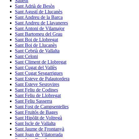
Sallent
Sant Adrià de Besòs
Sant Agustí de Lluçanès
Sant Andreu de la Barca
Sant Andreu de Llavaneres
Sant Antoni de Vilamajor
Sant Bartomeu del Grau
Sant Boi de Llobregat
Sant Boi de Lluçanès
Sant Cebrià de Vallalta
Sant Celoni
Sant Climent de Llobregat
Sant Cugat del Vallès
Sant Cugat Sesgarrigues
Sant Esteve de Palautordera
Sant Esteve Sesrovires
Sant Feliu de Codines
Sant Feliu de Llobregat
Sant Feliu Sasserra
Sant Fost de Campsentelles
Sant Fruitós de Bages
Sant Hipòlit de Voltregà
Sant Iscle de Vallalta
Sant Jaume de Frontanyà
Sant Joan de Vilatorrada