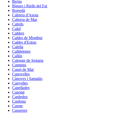
Berga
Bigues i Riells del Fai
Borredà
Cabrera d'Anoia
Cabrera de Mar
Cabrils
Calaf
Calders
Caldes de Montbui
Caldes d'Estrac
Calella
Calldetenes
Callús
Calonge de Segarra
Campins
Canet de Mar
Canovelles
Cànoves i Samalús
Canyelles
Capellades
Capolat
Cardedeu
Cardona
Carme
Casserres