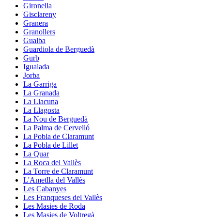
Gironella
Gisclareny
Granera
Granollers
Gualba
Guardiola de Berguedà
Gurb
Igualada
Jorba
La Garriga
La Granada
La Llacuna
La Llagosta
La Nou de Berguedà
La Palma de Cervelló
La Pobla de Claramunt
La Pobla de Lillet
La Quar
La Roca del Vallès
La Torre de Claramunt
L'Ametlla del Vallès
Les Cabanyes
Les Franqueses del Vallès
Les Masies de Roda
Les Masies de Voltregà