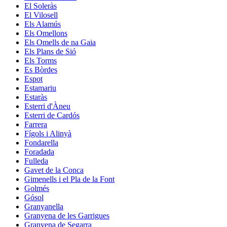
El Soleràs
El Vilosell
Els Alamús
Els Omellons
Els Omells de na Gaia
Els Plans de Sió
Els Torms
Es Bòrdes
Espot
Estamariu
Estaràs
Esterri d'Àneu
Esterri de Cardós
Farrera
Fígols i Alinyà
Fondarella
Foradada
Fulleda
Gavet de la Conca
Gimenells i el Pla de la Font
Golmés
Gósol
Granyanella
Granyena de les Garrigues
Granyena de Segarra