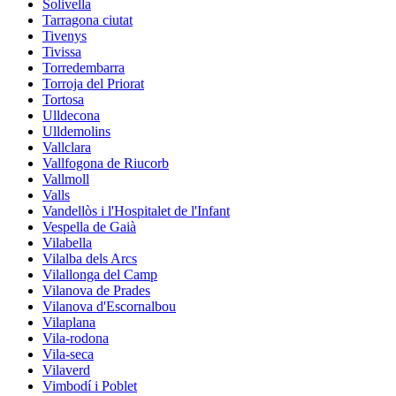
Solivella
Tarragona ciutat
Tivenys
Tivissa
Torredembarra
Torroja del Priorat
Tortosa
Ulldecona
Ulldemolins
Vallclara
Vallfogona de Riucorb
Vallmoll
Valls
Vandellòs i l'Hospitalet de l'Infant
Vespella de Gaià
Vilabella
Vilalba dels Arcs
Vilallonga del Camp
Vilanova de Prades
Vilanova d'Escornalbou
Vilaplana
Vila-rodona
Vila-seca
Vilaverd
Vimbodí i Poblet