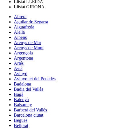
Llistat
LLEIDA
Llistat
GIRONA
Abrera
Aguilar de Segarra
Aiguafreda
Alella
Alpens
Arenys de Mar
Arenys de Munt
Argençola
Argentona
Artés
Avià
Avinyó
Avinyonet del Penedès
Badalona
Badia del Vallès
Bagà
Balenyà
Balsareny
Barberà del Vallès
Barcelona ciutat
Begues
Bellprat