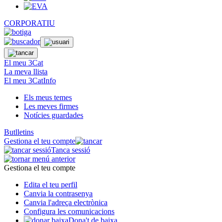
CORPORATIU
El meu 3Cat
La meva llista
El meu 3CatInfo
Els meus temes
Les meves firmes
Notícies guardades
Butlletins
Gestiona el teu compte
Tanca sessió
Gestiona el teu compte
Edita el teu perfil
Canvia la contrasenya
Canvia l'adreça electrònica
Configura les comunicacions
Dona't de baixa