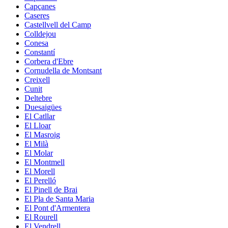
Capçanes
Caseres
Castellvell del Camp
Colldejou
Conesa
Constantí
Corbera d'Ebre
Cornudella de Montsant
Creixell
Cunit
Deltebre
Duesaigües
El Catllar
El Lloar
El Masroig
El Milà
El Molar
El Montmell
El Morell
El Perelló
El Pinell de Brai
El Pla de Santa Maria
El Pont d'Armentera
El Rourell
El Vendrell