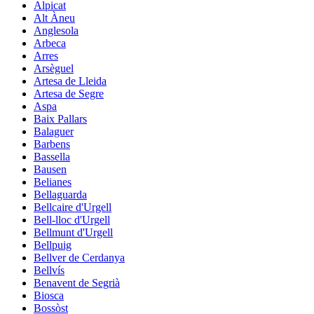
Alpicat
Alt Àneu
Anglesola
Arbeca
Arres
Arsèguel
Artesa de Lleida
Artesa de Segre
Aspa
Baix Pallars
Balaguer
Barbens
Bassella
Bausen
Belianes
Bellaguarda
Bellcaire d'Urgell
Bell-lloc d'Urgell
Bellmunt d'Urgell
Bellpuig
Bellver de Cerdanya
Bellvís
Benavent de Segrià
Biosca
Bossòst