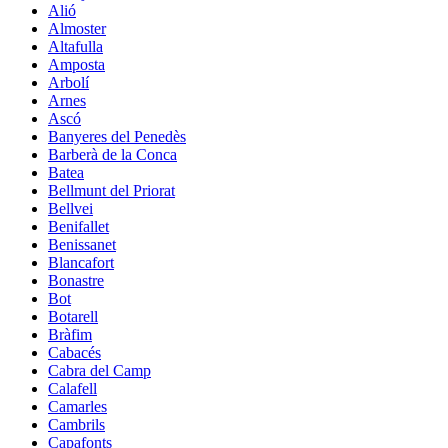
Alió
Almoster
Altafulla
Amposta
Arbolí
Arnes
Ascó
Banyeres del Penedès
Barberà de la Conca
Batea
Bellmunt del Priorat
Bellvei
Benifallet
Benissanet
Blancafort
Bonastre
Bot
Botarell
Bràfim
Cabacés
Cabra del Camp
Calafell
Camarles
Cambrils
Capafonts