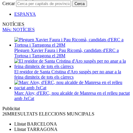
Cercar
Cerca
ESPANYA
NOTÍCIES
Més
: NOTÍCIES
Pleguen Xavier Faura i Pau Ricomà, candidats d'ERC a
Tortosa i Tarragona el 28M
El regidor de Santa Cristina d'Aro suspès per no anar a la
feina dimiteix de tots els càrrecs
Marc Aloy, d'ERC, nou alcalde de Manresa en el relleu pactat
amb JxCat
Publicitat
26M
RESULTATS ELECCIONS MUNCIPALS
Llistat
BARCELONA
Llistat
TARRAGONA