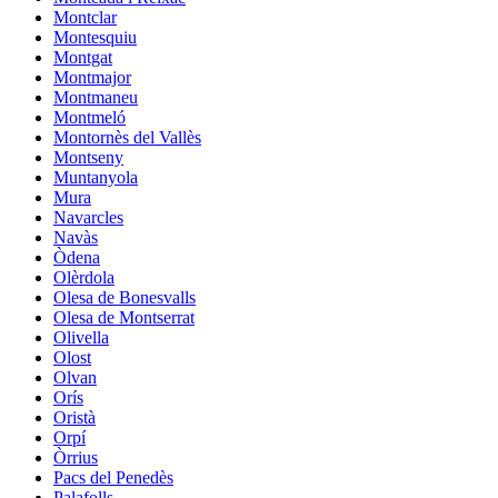
Montclar
Montesquiu
Montgat
Montmajor
Montmaneu
Montmeló
Montornès del Vallès
Montseny
Muntanyola
Mura
Navarcles
Navàs
Òdena
Olèrdola
Olesa de Bonesvalls
Olesa de Montserrat
Olivella
Olost
Olvan
Orís
Oristà
Orpí
Òrrius
Pacs del Penedès
Palafolls