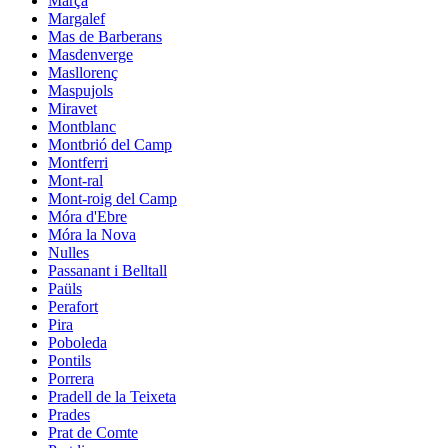
Marçà
Margalef
Mas de Barberans
Masdenverge
Masllorenç
Maspujols
Miravet
Montblanc
Montbrió del Camp
Montferri
Mont-ral
Mont-roig del Camp
Móra d'Ebre
Móra la Nova
Nulles
Passanant i Belltall
Paüls
Perafort
Pira
Poboleda
Pontils
Porrera
Pradell de la Teixeta
Prades
Prat de Comte