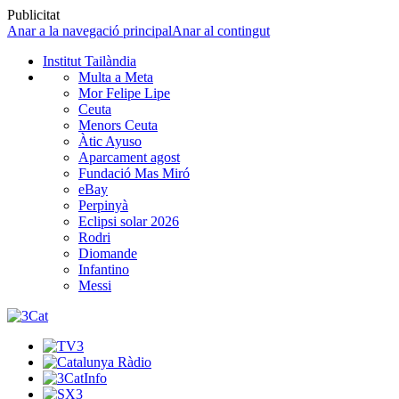
Publicitat
Anar a la navegació principal
Anar al contingut
Institut Tailàndia
Multa a Meta
Mor Felipe Lipe
Ceuta
Menors Ceuta
Àtic Ayuso
Aparcament agost
Fundació Mas Miró
eBay
Perpinyà
Eclipsi solar 2026
Rodri
Diomande
Infantino
Messi