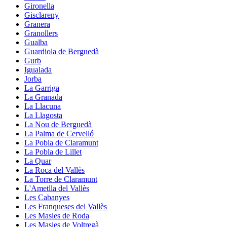
Gironella
Gisclareny
Granera
Granollers
Gualba
Guardiola de Berguedà
Gurb
Igualada
Jorba
La Garriga
La Granada
La Llacuna
La Llagosta
La Nou de Berguedà
La Palma de Cervelló
La Pobla de Claramunt
La Pobla de Lillet
La Quar
La Roca del Vallès
La Torre de Claramunt
L'Ametlla del Vallès
Les Cabanyes
Les Franqueses del Vallès
Les Masies de Roda
Les Masies de Voltregà