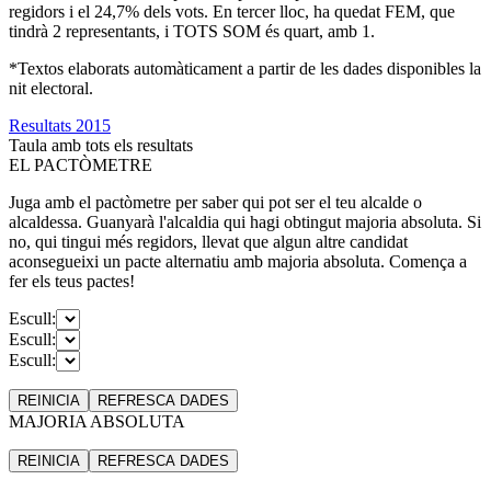
regidors i el 24,7% dels vots. En tercer lloc, ha quedat FEM, que
tindrà 2 representants, i TOTS SOM és quart, amb 1.
*Textos elaborats automàticament a partir de les dades disponibles la
nit electoral.
Resultats 2015
Taula amb tots els resultats
EL PACTÒMETRE
Juga amb el pactòmetre per saber qui pot ser el teu alcalde o
alcaldessa. Guanyarà l'alcaldia qui hagi obtingut majoria absoluta. Si
no, qui tingui més regidors, llevat que algun altre candidat
aconsegueixi un pacte alternatiu amb majoria absoluta. Comença a
fer els teus pactes!
Escull:
Escull:
Escull:
REINICIA
REFRESCA
DADES
MAJORIA ABSOLUTA
REINICIA
REFRESCA
DADES