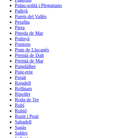
Palau-solità i Plegamans
Pallejà
Parets del Vallès
Perafita
Piera
Pineda de Mar
Polinyà
Pontons
Prats de Lluçanès
Premià de Dalt
Premià de Mar
Puigdàlber
Puig-reig
Pujalt
Rajadell
Rellinars
Ripollet
Roda de Ter
Rubí
Rubió
Rupit i Pruit
Sabadell
Sagàs
Saldes