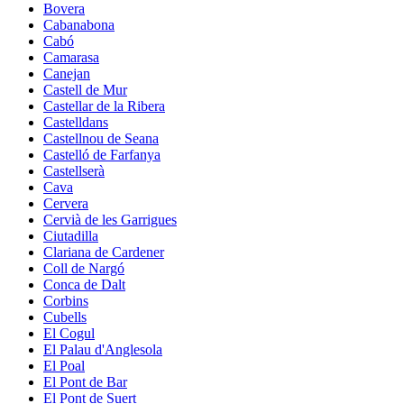
Bovera
Cabanabona
Cabó
Camarasa
Canejan
Castell de Mur
Castellar de la Ribera
Castelldans
Castellnou de Seana
Castelló de Farfanya
Castellserà
Cava
Cervera
Cervià de les Garrigues
Ciutadilla
Clariana de Cardener
Coll de Nargó
Conca de Dalt
Corbins
Cubells
El Cogul
El Palau d'Anglesola
El Poal
El Pont de Bar
El Pont de Suert