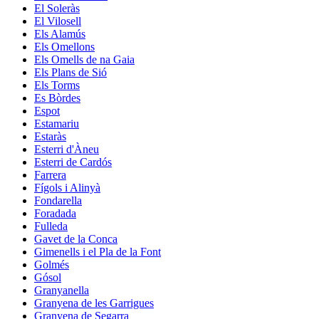
El Soleràs
El Vilosell
Els Alamús
Els Omellons
Els Omells de na Gaia
Els Plans de Sió
Els Torms
Es Bòrdes
Espot
Estamariu
Estaràs
Esterri d'Àneu
Esterri de Cardós
Farrera
Fígols i Alinyà
Fondarella
Foradada
Fulleda
Gavet de la Conca
Gimenells i el Pla de la Font
Golmés
Gósol
Granyanella
Granyena de les Garrigues
Granyena de Segarra