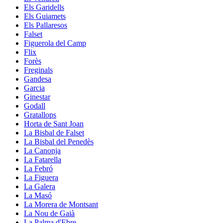
Els Garidells
Els Guiamets
Els Pallaresos
Falset
Figuerola del Camp
Flix
Forès
Freginals
Gandesa
Garcia
Ginestar
Godall
Gratallops
Horta de Sant Joan
La Bisbal de Falset
La Bisbal del Penedès
La Canonja
La Fatarella
La Febró
La Figuera
La Galera
La Masó
La Morera de Montsant
La Nou de Gaià
La Palma d'Ebre