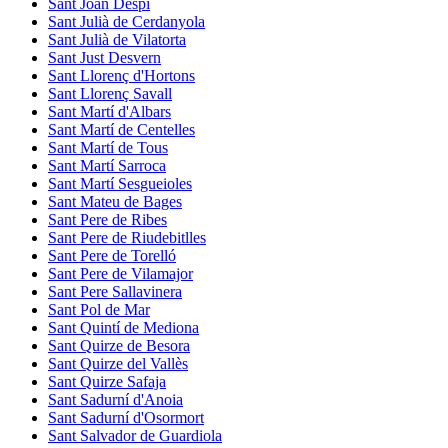
Sant Joan Despí
Sant Julià de Cerdanyola
Sant Julià de Vilatorta
Sant Just Desvern
Sant Llorenç d'Hortons
Sant Llorenç Savall
Sant Martí d'Albars
Sant Martí de Centelles
Sant Martí de Tous
Sant Martí Sarroca
Sant Martí Sesgueioles
Sant Mateu de Bages
Sant Pere de Ribes
Sant Pere de Riudebitlles
Sant Pere de Torelló
Sant Pere de Vilamajor
Sant Pere Sallavinera
Sant Pol de Mar
Sant Quintí de Mediona
Sant Quirze de Besora
Sant Quirze del Vallès
Sant Quirze Safaja
Sant Sadurní d'Anoia
Sant Sadurní d'Osormort
Sant Salvador de Guardiola