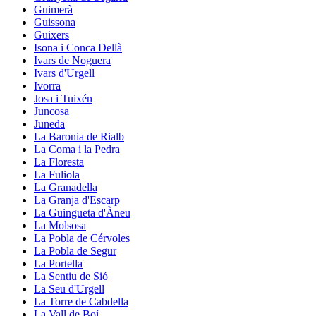
Guimerà
Guissona
Guixers
Isona i Conca Dellà
Ivars de Noguera
Ivars d'Urgell
Ivorra
Josa i Tuixén
Juncosa
Juneda
La Baronia de Rialb
La Coma i la Pedra
La Floresta
La Fuliola
La Granadella
La Granja d'Escarp
La Guingueta d'Àneu
La Molsosa
La Pobla de Cérvoles
La Pobla de Segur
La Portella
La Sentiu de Sió
La Seu d'Urgell
La Torre de Cabdella
La Vall de Boí