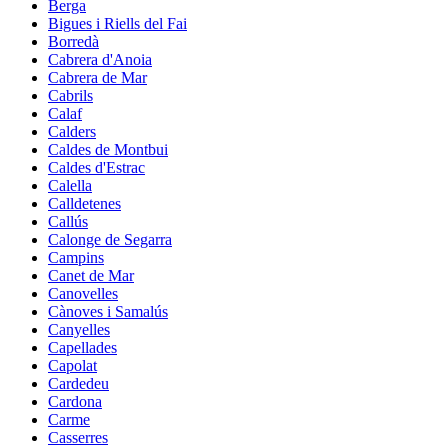
Berga
Bigues i Riells del Fai
Borredà
Cabrera d'Anoia
Cabrera de Mar
Cabrils
Calaf
Calders
Caldes de Montbui
Caldes d'Estrac
Calella
Calldetenes
Callús
Calonge de Segarra
Campins
Canet de Mar
Canovelles
Cànoves i Samalús
Canyelles
Capellades
Capolat
Cardedeu
Cardona
Carme
Casserres