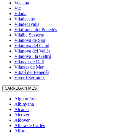
Veciana
Vic
Vilada
Viladecans
Viladecavalls
Vilafranca del Penedès
Vilalba Sasserra
Vilanova de Sau
Vilanova del Camí
Vilanova del Vallès
Vilanova i la Geltrú
Vilassar de Dalt
Vilassar de Mar
Vilobí del Penedès
Viver i Serrateix
CARREGA'N MÉS
Aiguamúrcia
Albinyana
Alcanar
Alcover
Aldover
Alfara de Carles
Alforja