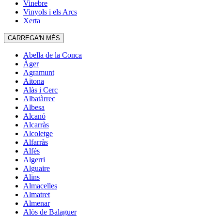
Vinebre
Vinyols i els Arcs
Xerta
CARREGA'N MÉS
Abella de la Conca
Àger
Agramunt
Aitona
Alàs i Cerc
Albatàrrec
Albesa
Alcanó
Alcarràs
Alcoletge
Alfarràs
Alfés
Algerri
Alguaire
Alins
Almacelles
Almatret
Almenar
Alòs de Balaguer