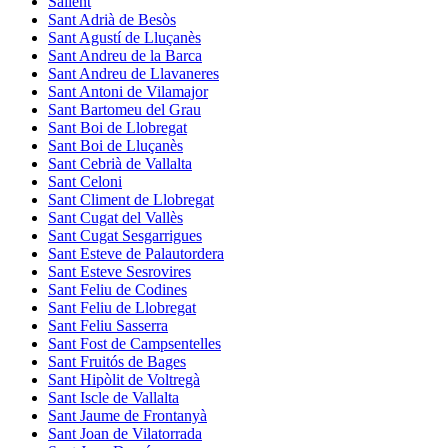
Sallent
Sant Adrià de Besòs
Sant Agustí de Lluçanès
Sant Andreu de la Barca
Sant Andreu de Llavaneres
Sant Antoni de Vilamajor
Sant Bartomeu del Grau
Sant Boi de Llobregat
Sant Boi de Lluçanès
Sant Cebrià de Vallalta
Sant Celoni
Sant Climent de Llobregat
Sant Cugat del Vallès
Sant Cugat Sesgarrigues
Sant Esteve de Palautordera
Sant Esteve Sesrovires
Sant Feliu de Codines
Sant Feliu de Llobregat
Sant Feliu Sasserra
Sant Fost de Campsentelles
Sant Fruitós de Bages
Sant Hipòlit de Voltregà
Sant Iscle de Vallalta
Sant Jaume de Frontanyà
Sant Joan de Vilatorrada