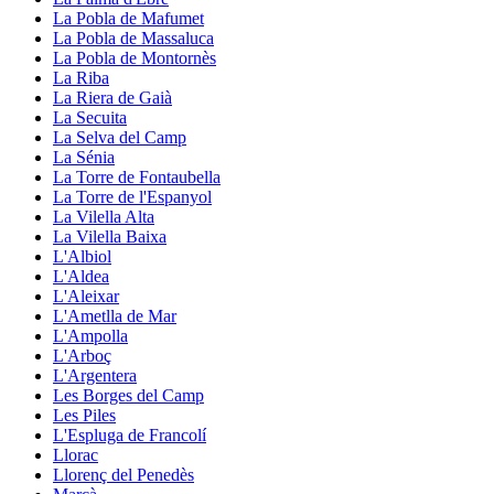
La Pobla de Mafumet
La Pobla de Massaluca
La Pobla de Montornès
La Riba
La Riera de Gaià
La Secuita
La Selva del Camp
La Sénia
La Torre de Fontaubella
La Torre de l'Espanyol
La Vilella Alta
La Vilella Baixa
L'Albiol
L'Aldea
L'Aleixar
L'Ametlla de Mar
L'Ampolla
L'Arboç
L'Argentera
Les Borges del Camp
Les Piles
L'Espluga de Francolí
Llorac
Llorenç del Penedès