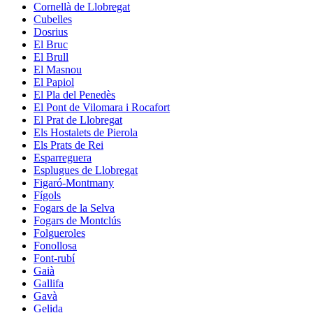
Cornellà de Llobregat
Cubelles
Dosrius
El Bruc
El Brull
El Masnou
El Papiol
El Pla del Penedès
El Pont de Vilomara i Rocafort
El Prat de Llobregat
Els Hostalets de Pierola
Els Prats de Rei
Esparreguera
Esplugues de Llobregat
Figaró-Montmany
Fígols
Fogars de la Selva
Fogars de Montclús
Folgueroles
Fonollosa
Font-rubí
Gaià
Gallifa
Gavà
Gelida