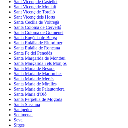
Sant Vicenç de Castellet
Sant Vicenç de Montalt
Sant Vicenç de Torelló
Sant Vicenç dels Horts
Santa Cecília de Voltregà
Santa Coloma de Cervelló
Santa Coloma de Gramenet
Santa Eugènia de Berga
Santa Eulàlia de Riuprimer
Santa Eulàlia de Ronçana
Santa Fe del Penedès
Santa Margarida de Montbui
Santa Margarida i els Monjos
Santa Maria de Besora
Santa Maria de Martorelles
Santa Maria de Merlès
Santa Maria de Miralles
Santa Maria de Palautordera
Santa Maria d'Oló
Santa Perpètua de Mogoda
Santa Susanna
Santpedor
Sentmenat
Seva
Sitges