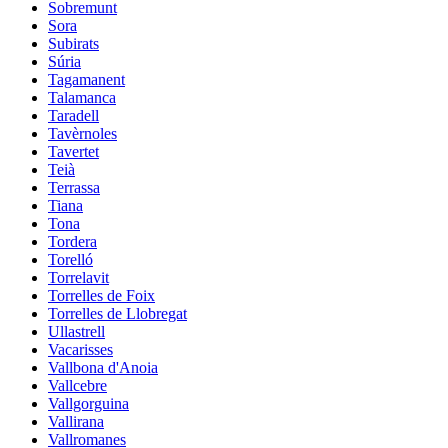
Sobremunt
Sora
Subirats
Súria
Tagamanent
Talamanca
Taradell
Tavèrnoles
Tavertet
Teià
Terrassa
Tiana
Tona
Tordera
Torelló
Torrelavit
Torrelles de Foix
Torrelles de Llobregat
Ullastrell
Vacarisses
Vallbona d'Anoia
Vallcebre
Vallgorguina
Vallirana
Vallromanes