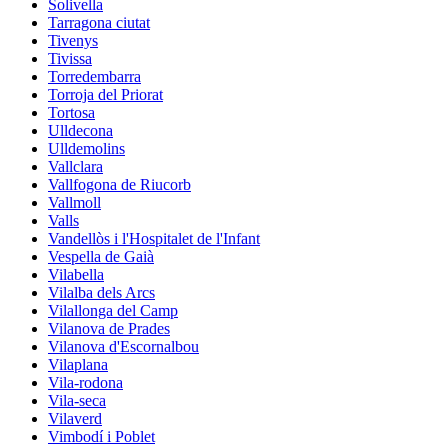
Solivella
Tarragona ciutat
Tivenys
Tivissa
Torredembarra
Torroja del Priorat
Tortosa
Ulldecona
Ulldemolins
Vallclara
Vallfogona de Riucorb
Vallmoll
Valls
Vandellòs i l'Hospitalet de l'Infant
Vespella de Gaià
Vilabella
Vilalba dels Arcs
Vilallonga del Camp
Vilanova de Prades
Vilanova d'Escornalbou
Vilaplana
Vila-rodona
Vila-seca
Vilaverd
Vimbodí i Poblet