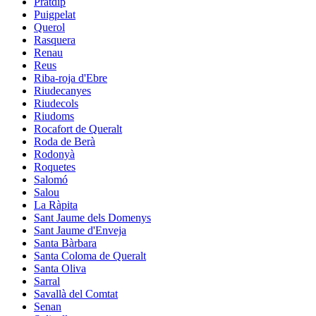
Pratdip
Puigpelat
Querol
Rasquera
Renau
Reus
Riba-roja d'Ebre
Riudecanyes
Riudecols
Riudoms
Rocafort de Queralt
Roda de Berà
Rodonyà
Roquetes
Salomó
Salou
La Ràpita
Sant Jaume dels Domenys
Sant Jaume d'Enveja
Santa Bàrbara
Santa Coloma de Queralt
Santa Oliva
Sarral
Savallà del Comtat
Senan