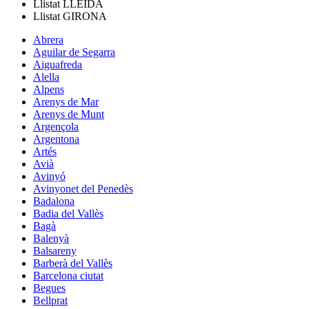
Llistat
LLEIDA
Llistat
GIRONA
Abrera
Aguilar de Segarra
Aiguafreda
Alella
Alpens
Arenys de Mar
Arenys de Munt
Argençola
Argentona
Artés
Avià
Avinyó
Avinyonet del Penedès
Badalona
Badia del Vallès
Bagà
Balenyà
Balsareny
Barberà del Vallès
Barcelona ciutat
Begues
Bellprat