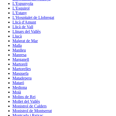
L'Espunyola
L'Esquirol
L'Estany
L'Hospitalet de Llobregat
Lliçà d'Amunt
Lliçà de Vall
Llinars del Vallès
Lluçà
Malgrat de Mar
Malla
Manlleu
Manresa
Marganell
Martorell
Martorelles
Masquefa
Matadepera
Mataró
Mediona
Moià
Molins de Rei
Mollet del Vallès
Monistrol de Calders
Monistrol de Montserrat
Montcada i Reixac