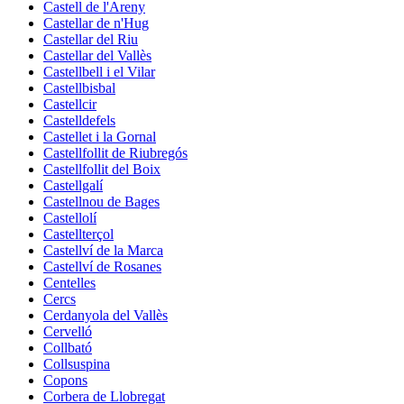
Castell de l'Areny
Castellar de n'Hug
Castellar del Riu
Castellar del Vallès
Castellbell i el Vilar
Castellbisbal
Castellcir
Castelldefels
Castellet i la Gornal
Castellfollit de Riubregós
Castellfollit del Boix
Castellgalí
Castellnou de Bages
Castellolí
Castellterçol
Castellví de la Marca
Castellví de Rosanes
Centelles
Cercs
Cerdanyola del Vallès
Cervelló
Collbató
Collsuspina
Copons
Corbera de Llobregat